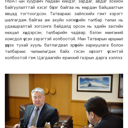
НӨАТ-ын хуурамч падаан хийдэг, зардаг, авдаг зохион
байгуулалттай хэсэг бүлэг байгаа нь мөрдөн байцаалтын
явцад тогтоогдсон. Татвараас зайлсхийх гэмт хэрэгт
шалгагдаж байгаа аж ахуйн нэгжүүдийн төлбөр төлөх нь
удаашралтай зогсонги байдалд орсон нь эдийн засгийн
нөхцөл хүндэрсэн, төлбөрийн чадвар, бэлэн мөнгөний
хомсдол үүссэн зэрэгтэй холбоотой. Мөн Татварын өршөөл
үзүүлэх тухай хууль батлагдвал эрүүгийн хариуцлага болон
төлбөрөөс чөлөөлөгдөх байх гэсэн хүлээлт үүссэнтэй
холбоотой гэж Цагдаагийн ерөнхий газрын дарга хэллээ.