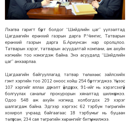
Лхагва гаригт бүрт болдог “Шийдлийн цаг” уулзалтад
Цагдаагийн ерөнхий газрын дарга Р.Чингис, Татварын
ерөнхий газрын дарга Б.Ариунсан нар оролцлоо.
Татварын хэрэг, татварын асуудалтай компани, аж ахуйн
нэгжийн тоо нэмэгдэж байна. Энэ асуудалд “Шийдлийн
цаг” анхаарлаа.
Цагдаагийн байгууллагад татвар төлөхөөс зайлсхийх
гэмт хэргийн тоо 2012 оноос хойш 254 бүртгэгджээ. Үүнээс
107 хэргийг яллах дүгнэлт үйлдүүлэх, 91-ийг нь хэрэгсэхгүй
болгуулах саналыг прокурорын хяналтад шилжүүлжээ.
Одоо 548 аж ахуйн нэгжид холбогдох 29 хэрэг
шалгагдаж байна. Эдгээр хэргээс 62 тэрбум төгрөгийн
хохирол учраад байгаагаас 18 тэрбумыг нь буцаан
төлүүлсөн, 234 сая төгрөгийн хөрөнгийг битүүмжилжээ.