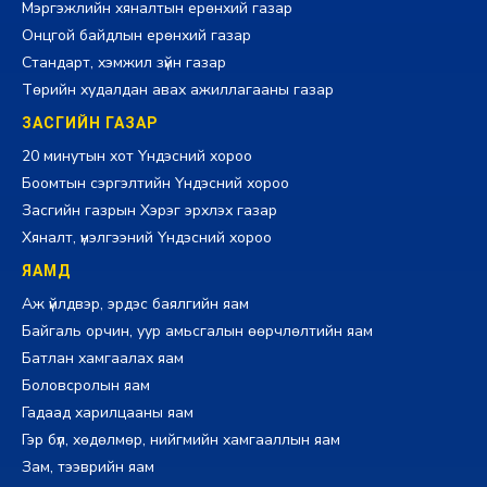
Мэргэжлийн хяналтын ерөнхий газар
Онцгой байдлын ерөнхий газар
Стандарт, хэмжил зүйн газар
Төрийн худалдан авах ажиллагааны газар
ЗАСГИЙН ГАЗАР
20 минутын хот Үндэсний хороо
Боомтын сэргэлтийн Үндэсний хороо
Засгийн газрын Хэрэг эрхлэх газар
Хяналт, үнэлгээний Үндэсний хороо
ЯАМД
Аж үйлдвэр, эрдэс баялгийн яам
Байгаль орчин, уур амьсгалын өөрчлөлтийн яам
Батлан хамгаалах яам
Боловсролын яам
Гадаад харилцааны яам
Гэр бүл, хөдөлмөр, нийгмийн хамгааллын яам
Зам, тээврийн яам