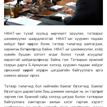
НӨАТ-ын тухай хуульд өөрчлөлт оруулах, татварыг
цахимжуулах шаардлагатай. НӨАТ-ын хуурамч падаан
хийдэг бүлэг хүмүүсээс болж, татвар төлөгчид шалгагдаж,
хөрөнгөө битүүмжлүүлээд байна. НӨАТ-ыг цахимжуулах, хоёр
хувийн буцаан олголт өгдөг болох тухай асуудлыг
яаралтай шийдвэрлүүлмээр байна гэж Татварын ерөнхий
газрын дарга Б.Ариунсан хэлээд хуурамч падаан хийдэг
сүлжээний хүмүүсийг илрүүлэн цагдаагийн байгууллага арга
хэмжээ авахыг хүслээ.
Татвар төлөгчид бол нийгмийн баялаг бүтээгчид. Баялаг
бүтээгчдээ дарамталж биш дэмжиж хөгждөг нь эн тэргүүний
зарчим гэж Ерөнхий сайд хэлээд цагдаа болон татварын
байгууллага хамтарсан ажлын хэсэг гаргаж хэрэгт