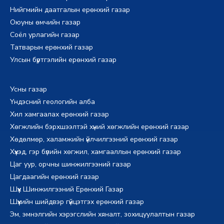
Нийгмийн даатгалын ерөнхий газар
Оюуны өмчийн газар
Соёл урлагийн газар
Татварын ерөнхий газар
Улсын бүртгэлийн ерөнхий газар
Усны газар
Үндэсний геологийн алба
Хил хамгаалах ерөнхий газар
Хөгжлийн бэрхшээлтэй хүний хөгжлийн ерөнхий газар
Хөдөлмөр, халамжийн үйлчилгээний ерөнхий газар
Хүүхэд, гэр бүлийн хөгжил, хамгааллын ерөнхий газар
Цаг уур, орчны шинжилгээний газар
Цагдаагийн ерөнхий газар
Шүүх Шинжилгээний Ерөнхий Газар
Шүүхийн шийдвэр гүйцэтгэх ерөнхий газар
Эм, эмнэлгийн хэрэгслийн хяналт, зохицуулалтын газар