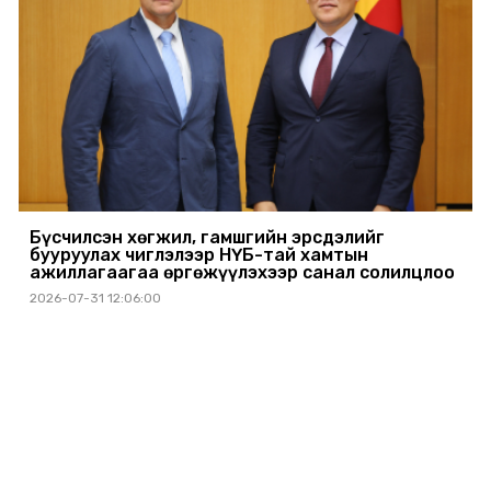
Бүсчилсэн хөгжил, гамшгийн эрсдэлийг
бууруулах чиглэлээр НҮБ-тай хамтын
ажиллагаагаа өргөжүүлэхээр санал солилцлоо
2026-07-31 12:06:00