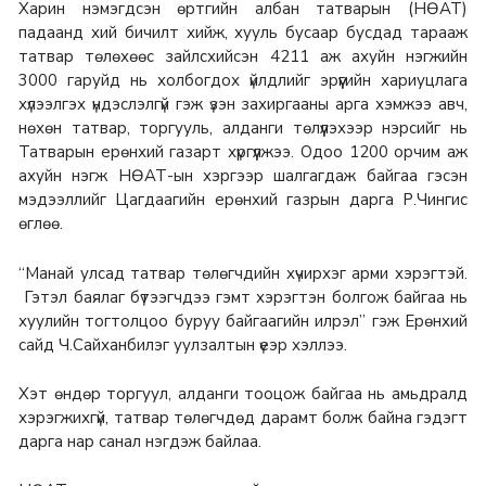
Харин нэмэгдсэн өртгийн албан татварын (НӨАТ)
падаанд хий бичилт хийж, хууль бусаар бусдад тарааж
татвар төлөхөөс зайлсхийсэн 4211 аж ахуйн нэгжийн
3000 гаруйд нь холбогдох үйлдлийг эрүүгийн хариуцлага
хүлээлгэх үндэслэлгүй гэж үзэн захиргааны арга хэмжээ авч,
нөхөн татвар, торгууль, алданги төлүүлэхээр нэрсийг нь
Татварын ерөнхий газарт хүргүүлжээ. Одоо 1200 орчим аж
ахуйн нэгж НӨАТ-ын хэргээр шалгагдаж байгаа гэсэн
мэдээллийг Цагдаагийн ерөнхий газрын дарга Р.Чингис
өглөө.
“Манай улсад татвар төлөгчдийн хүчирхэг арми хэрэгтэй.
Гэтэл баялаг бүтээгчдээ гэмт хэрэгтэн болгож байгаа нь
хуулийн тогтолцоо буруу байгаагийн илрэл” гэж Ерөнхий
сайд Ч.Сайханбилэг уулзалтын үеэр хэллээ.
Хэт өндөр торгуул, алданги тооцож байгаа нь амьдралд
хэрэгжихгүй, татвар төлөгчдөд дарамт болж байна гэдэгт
дарга нар санал нэгдэж байлаа.