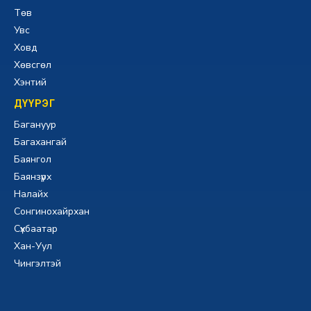
Төв
Увс
Ховд
Хөвсгөл
Хэнтий
ДҮҮРЭГ
Багануур
Багахангай
Баянгол
Баянзүрх
Налайх
Сонгинохайрхан
Сүхбаатар
Хан-Уул
Чингэлтэй