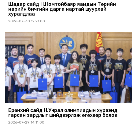
Шадар сайд Н.Номтойбаяр яамдын Төрийн
нарийн бичгийн дарга нартай шуурхай
хуралдлаа
2026-07-30 12:21:00
Ерөнхий сайд Н.Учрал олимпиадын хүрээнд
гарсан зардлыг шийдвэрлэж өгөхөөр болов
2026-07-29 14:11:00