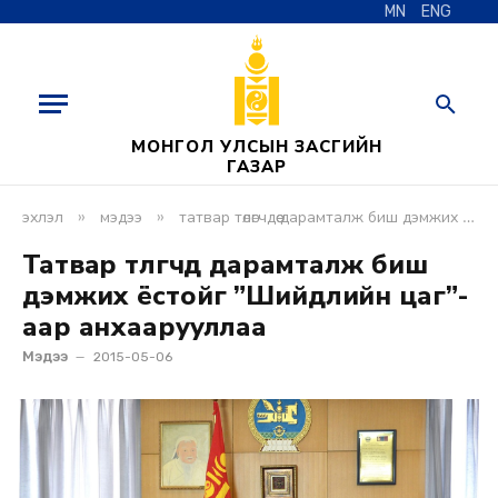
MN
ENG
МОНГОЛ УЛСЫН ЗАСГИЙН
ГАЗАР
»
»
эхлэл
мэдээ
татвар төлөгчдөө дарамталж биш дэмжих ёстойг ”шийдлийн цаг”-аар анхаарууллаа
Татвар төлөгчдөө дарамталж биш
дэмжих ёстойг ”Шийдлийн цаг”-
аар анхаарууллаа
Мэдээ
2015-05-06