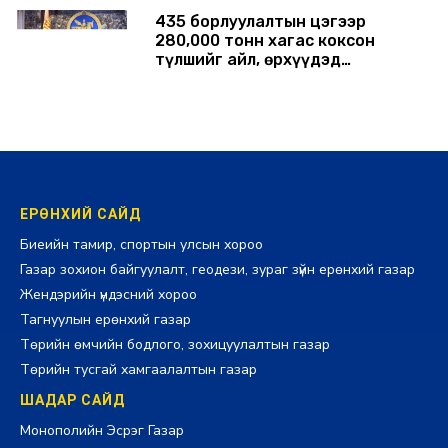
435 борлуулалтын цэгээр
280,000 тонн хагас коксон
түлшийг айл, өрхүүдэд
борлуулна
2026-07-29 14:00:00
ЕРӨНХИЙ САЙД
Биеийн тамир, спортын улсын хороо
Газар зохион байгуулалт, геодези, зураг зүйн ерөнхий газар
Жендэрийн үндэсний хороо
Тагнуулын ерөнхий газар
Төрийн өмчийн бодлого, зохицуулалтын газар
Төрийн тусгай хамгаалалтын газар
ШАДАР САЙД
Монополийн Эсрэг Газар