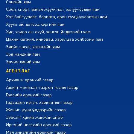
Сангийн яам
Соёл, спорт, аялал жуулчлал, залуучуудын яам
Хот байгуулалт, барилга, орон сууцжуулалтын яам
Хууль зүй, дотоод хэргийн яам
Хүнс, хөдөө аж ахуй, хөнгөн үйлдвэрийн яам
Цахим хөгжил, инновац, харилцаа холбооны яам
Эдийн засаг, хөгжлийн яам
Эрүүл мэндийн яам
Эрчим хүчний яам
АГЕНТЛАГ
Архивын ерөнхий газар
Ашигт малтмал, газрын тосны газар
Гаалийн ерөнхий газар
Гадаадын иргэн, харьяатын газар
Жижиг, дунд үйлдвэрийн газар
Зэвсэгт хүчний жанжин штаб
Иргэний нисэхийн ерөнхий газар
Мал эмнэлгийн ерөнхий газар