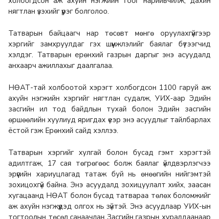
холбогдсон аж ахуйн нэгжийн тоог нарийвчилж, дахин
нягтлан үзэхийг үүрэг болголоо.
Татварын байцаагч нар төсөвт мөнгө оруулахгүйгээр
хэргийг замхруулдаг гэх шүүмжлэлийг баялаг бүтээгчид
хэлдэг. Татварын ерөнхий газрын даргыг энэ асуудалд
анхаарч ажиллахыг даалгалаа.
НӨАТ-тай холбоотой хэрэгт холбогдсон 1100 гаруй аж
ахуйн нэгжийн хэргийг нягтлан судалж, УИХ-аар Эдийн
засгийн ил тод байдлын тухай болон Эдийн засгийн
өршөөлийн хуулиуд яригдах үеэр энэ асуудлыг тайлбарлах
ёстой гэж Ерөнхий сайд хэллээ.
Татварын хэргийг хулгай болон бусад гэмт хэрэгтэй
адилтгаж, 17 сая төгрөгөөс болж баялаг үйлдвэрлэгчээ
эрүүгийн хариуцлагад татаж буй нь өнөөгийн нийгэмтэй
зохицохгүй байна. Энэ асуудалд зохицуулалт хийх, заасан
хугацаанд НӨАТ болон бусад татвараа төлөх боломжийг
аж ахуйн нэгжүүдэд олгох нь зүйтэй. Энэ асуудлаар УИХ-ын
тогтоолын төсөл санаачлан Засгийн газрын хуралдаанаар