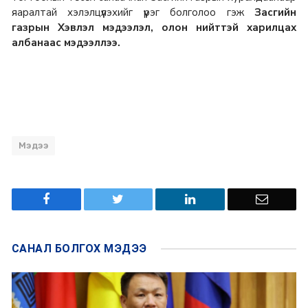
яаралтай хэлэлцүүлэхийг үүрэг болголоо гэж
Засгийн
газрын Хэвлэл мэдээлэл, олон нийттэй харилцах
албанаас мэдээллээ.
Мэдээ
САНАЛ БОЛГОХ
МЭДЭЭ