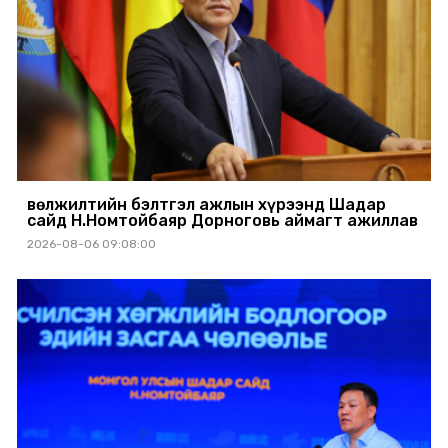
Өвөлжилтийн бэлтгэл ажлын хүрээнд Шадар
сайд Н.Номтойбаяр Дорноговь аймагт ажиллав
2026-08-06 09:08:00