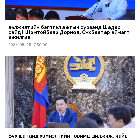
Өвөлжилтийн бэлтгэл ажлын хүрээнд Шадар
сайд Н.Номтойбаяр Дорнод, Сүхбаатар аймагт
ажиллав
2026-08-05 17:30:00
Бүх шатанд хэмнэлтийн горимд шилжиж, найр