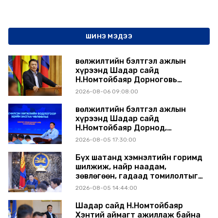
ШИНЭ МЭДЭЭ
Өвөлжилтийн бэлтгэл ажлын
хүрээнд Шадар сайд
Н.Номтойбаяр Дорноговь
аймагт ажиллав
2026-08-06 09:08:00
Өвөлжилтийн бэлтгэл ажлын
хүрээнд Шадар сайд
Н.Номтойбаяр Дорнод,
Сүхбаатар аймагт ажиллав
2026-08-05 17:30:00
Бүх шатанд хэмнэлтийн горимд
шилжиж, найр наадам,
зөвлөгөөн, гадаад томилолтыг
хориглолоо
2026-08-05 14:44:00
Шадар сайд Н.Номтойбаяр
Хэнтий аймагт ажиллаж байна