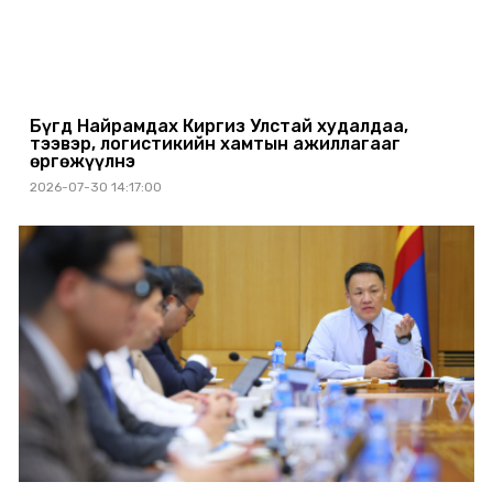
Бүгд Найрамдах Киргиз Улстай худалдаа,
тээвэр, логистикийн хамтын ажиллагааг
өргөжүүлнэ
2026-07-30 14:17:00