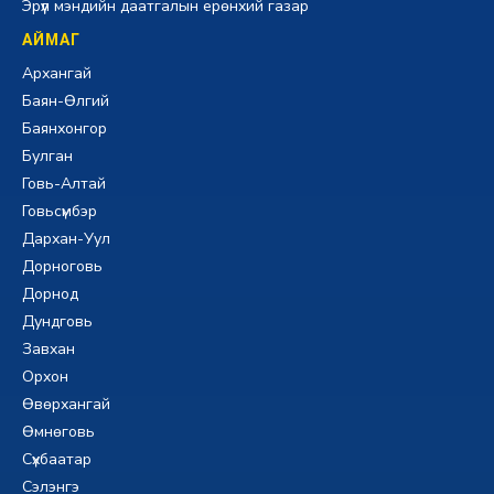
Эрүүл мэндийн даатгалын ерөнхий газар
АЙМАГ
Архангай
Баян-Өлгий
Баянхонгор
Булган
Говь-Алтай
Говьсүмбэр
Дархан-Уул
Дорноговь
Дорнод
Дундговь
Завхан
Орхон
Өвөрхангай
Өмнөговь
Сүхбаатар
Сэлэнгэ