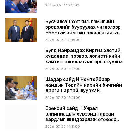
2026-07-31 13:11:00
Бүсчилсэн хөгжил, гамшгийн
эрсдэлийг бууруулах чиглэлээр
НҮБ-тай хамтын ажиллагаагаа
өргөжүүлэхээр санал солилцлоо
2026-07-31 12:06:00
Бүгд Найрамдах Киргиз Улстай
худалдаа, тээвэр, логистикийн
хамтын ажиллагааг өргөжүүлнэ
2026-07-30 14:17:00
Шадар сайд Н.Номтойбаяр
яамдын Төрийн нарийн бичгийн
дарга нартай шуурхай
хуралдлаа
2026-07-30 12:21:00
Ерөнхий сайд Н.Учрал
олимпиадын хүрээнд гарсан
зардлыг шийдвэрлэж өгөхөөр
болов
2026-07-29 14:11:00