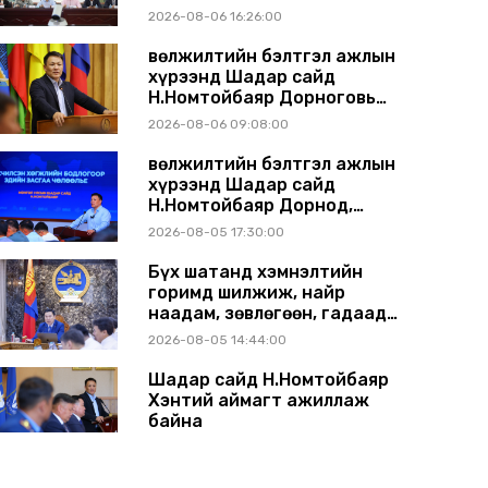
газрын хуралдаанд
2026-08-06 16:26:00
танилцуулж, шийдвэрлүүлнэ
Өвөлжилтийн бэлтгэл ажлын
хүрээнд Шадар сайд
Н.Номтойбаяр Дорноговь
аймагт ажиллав
2026-08-06 09:08:00
Өвөлжилтийн бэлтгэл ажлын
хүрээнд Шадар сайд
Н.Номтойбаяр Дорнод,
Сүхбаатар аймагт ажиллав
2026-08-05 17:30:00
Бүх шатанд хэмнэлтийн
горимд шилжиж, найр
наадам, зөвлөгөөн, гадаад
томилолтыг хориглолоо
2026-08-05 14:44:00
Шадар сайд Н.Номтойбаяр
Хэнтий аймагт ажиллаж
байна
2026-07-31 13:11:00