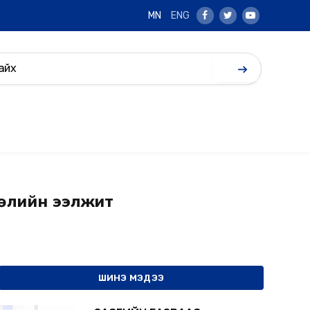
MN
ENG
Facebook
Twitter
Youtube
лөлийн ээлжит
ШИНЭ МЭДЭЭ