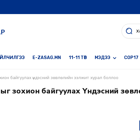
АР
ҮЙЛЧИЛГЭЭ
E-ZASAG.MN
11-11 ТӨВ
МЭДЭЭ
COP17
хион байгуулах үндэсний зөвлөлийн ээлжит хурал боллоо
тыг зохион байгуулах Үндэсний зөв