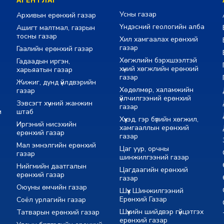
АГЕНТЛАГ
Усны газар
Архивын ерөнхий газар
Үндэсний геологийн алба
Ашигт малтмал, газрын
тосны газар
Хил хамгаалах ерөнхий
газар
Гаалийн ерөнхий газар
Хөгжлийн бэрхшээлтэй
Гадаадын иргэн,
хүний хөгжлийн ерөнхий
харьяатын газар
газар
Жижиг, дунд үйлдвэрийн
Хөдөлмөр, халамжийн
газар
үйлчилгээний ерөнхий
Зэвсэгт хүчний жанжин
газар
м
штаб
Хүүхэд, гэр бүлийн хөгжил,
Иргэний нисэхийн
хамгааллын ерөнхий
ерөнхий газар
газар
Мал эмнэлгийн ерөнхий
Цаг уур, орчны
газар
шинжилгээний газар
Нийгмийн даатгалын
Цагдаагийн ерөнхий
ерөнхий газар
газар
Оюуны өмчийн газар
Шүүх Шинжилгээний
Ерөнхий Газар
Соёл урлагийн газар
Шүүхийн шийдвэр гүйцэтгэх
Татварын ерөнхий газар
ерөнхий газар