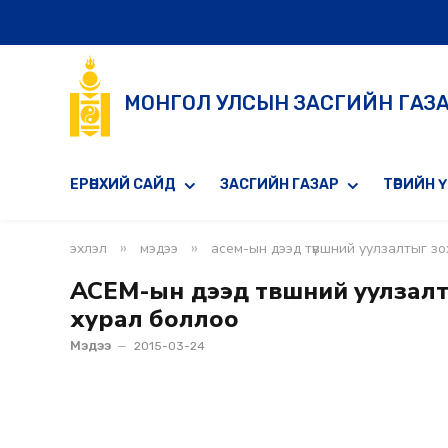
МОНГОЛ УЛСЫН ЗАСГИЙН ГАЗ
ЕРӨНХИЙ САЙД
ЗАСГИЙН ГАЗАР
ТӨРИЙН 
»
»
эхлэл
мэдээ
асем-ын дээд түвшний уулзалтыг зо
АСЕМ-ын дээд түвшний уулзал
хурал боллоо
Мэдээ
2015-03-24