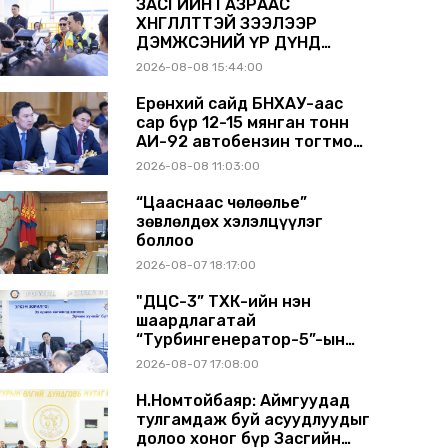
ЗАСГИЙН ГАЗРААС
ХӨНГӨЛӨЛТТЭЙ ЗЭЭЛЭЭР
ДЭМЖСЭНИЙ ҮР ДҮНД
ШАТАХУУН ХАДГАЛАХ
2026-08-08 15:44:00
САВНУУД ЭХНЭЭСЭЭ
АШИГЛАЛТАД ОРЖ БАЙНА
Ерөнхий сайд БНХАУ-аас
сар бүр 12-15 мянган тонн
АИ-92 автобензин тогтмол
нийлүүлэх хүсэлт тавилаа
2026-08-08 11:03:00
“Цааснаас чөлөөлье”
зөвлөлдөх хэлэлцүүлэг
боллоо
2026-08-07 18:17:00
"ДЦС-3” ТӨХК-ийн нэн
шаардлагатай
“Турбингенератор-5”-ын
шинэчлэлийн төсвийг
2026-08-07 17:08:00
шийдвэрлэхээр болов
Н.Номтойбаяр: Аймгуудад
тулгамдаж буй асуудлуудыг
долоо хоног бүр Засгийн