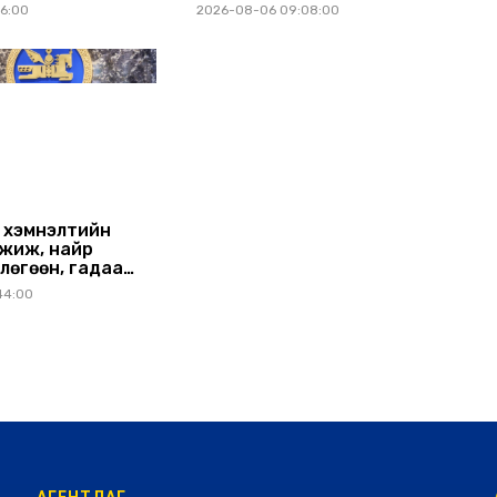
н газрын
аймагт ажиллав
26:00
2026-08-06 09:08:00
 танилцуулж,
үлнэ
 хэмнэлтийн
жиж, найр
лөгөөн, гадаад
 хориглолоо
44:00