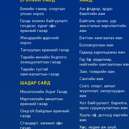
ЕРӨНХИЙ САЙД
ЯАМД
Биеийн тамир, спортын
Аж үйлдвэр, эрдэс
улсын хороо
баялгийн яам
Газар зохион байгуулалт,
Байгаль орчин, уур
геодези, зураг зүйн
амьсгалын өөрчлөлтийн
ерөнхий газар
яам
Жендэрийн үндэсний
Батлан хамгаалах яам
хороо
Боловсролын яам
Тагнуулын ерөнхий газар
Гадаад харилцааны яам
Төрийн өмчийн бодлого,
Гэр бүл, хөдөлмөр,
зохицуулалтын газар
нийгмийн хамгааллын яа
Төрийн тусгай
Зам, тээврийн яам
хамгаалалтын газар
Сангийн яам
ШАДАР САЙД
Соёл, спорт, аялал
жуулчлал, залуучуудын
Монополийн Эсрэг Газар
яам
Мэргэжлийн хяналтын
Хот байгуулалт, барилга,
ерөнхий газар
орон сууцжуулалтын яам
Онцгой байдлын ерөнхий
Хууль зүй, дотоод хэргийн
газар
яам
Стандарт, хэмжил зүйн
Хүнс, хөдөө аж ахуй,
газар