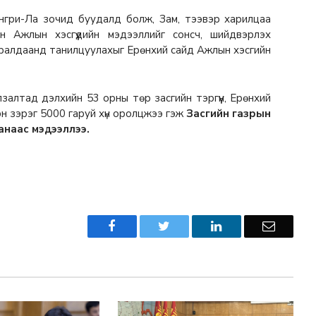
нгри-Ла зочид буудалд болж, Зам, тээвэр харилцаа
 Ажлын хэсгүүдийн мэдээллийг сонсч, шийдвэрлэх
уралдаанд танилцуулахыг Ерөнхий сайд Ажлын хэсгийн
лтад дэлхийн 53 орны төр засгийн тэргүүн, Ерөнхий
хэн зэрэг 5000 гаруй хүн оролцжээ гэж
Засгийн газрын
анаас мэдээллээ.