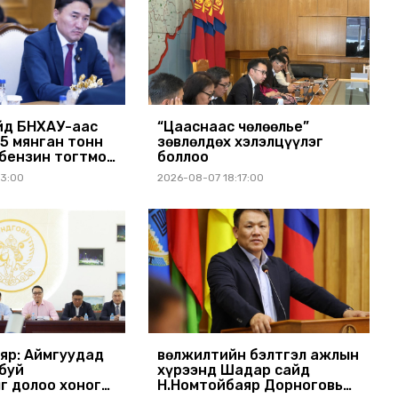
йд БНХАУ-аас
“Цааснаас чөлөөлье”
15 мянган тонн
зөвлөлдөх хэлэлцүүлэг
бензин тогтмол
боллоо
хүсэлт тавилаа
03:00
2026-08-07 18:17:00
яр: Аймгуудад
Өвөлжилтийн бэлтгэл ажлын
буй
хүрээнд Шадар сайд
г долоо хоног
Н.Номтойбаяр Дорноговь