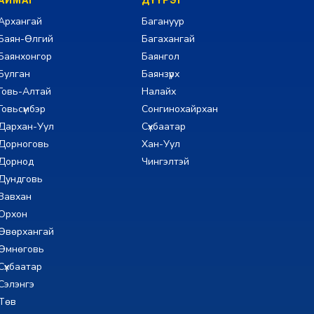
АЙМАГ
ДҮҮРЭГ
Архангай
Багануур
Баян-Өлгий
Багахангай
Баянхонгор
Баянгол
Булган
Баянзүрх
Говь-Алтай
Налайх
Говьсүмбэр
Сонгинохайрхан
Дархан-Уул
Сүхбаатар
Дорноговь
Хан-Уул
Дорнод
Чингэлтэй
Дундговь
Завхан
Орхон
Өвөрхангай
Өмнөговь
Сүхбаатар
Сэлэнгэ
Төв