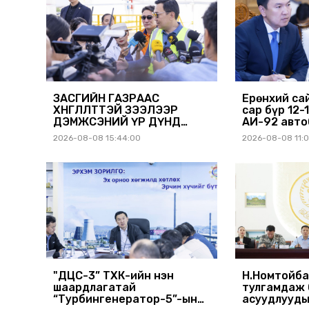
ЗАСГИЙН ГАЗРААС
Ерөнхий са
ХӨНГӨЛӨЛТТЭЙ ЗЭЭЛЭЭР
сар бүр 12-
ДЭМЖСЭНИЙ ҮР ДҮНД
АИ-92 авто
ШАТАХУУН ХАДГАЛАХ
нийлүүлэх 
2026-08-08 15:44:00
2026-08-08 11:
САВНУУД ЭХНЭЭСЭЭ
АШИГЛАЛТАД ОРЖ БАЙНА
"ДЦС-3” ТӨХК-ийн нэн
Н.Номтойба
шаардлагатай
тулгамдаж 
“Турбингенератор-5”-ын
асуудлууды