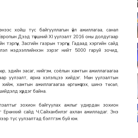
нээс хойш тус байгууллагын үйл ажиллагаа, санал
Европын Дээд түвшний XI уулзалт 2016 оны долдугаар
эргүүн, Засгийн газрын тэргүүн, Гадаад хэргийн сайд
влэл мэдээллийнхэн зэрэг нийт 5000 гаруй зочид,
р, эдийн засаг, нийгэм, соёлын хамтын ажиллагаагаа
лаар уулзалт, яриа хэлэлцээ хийдэг. Мөн уулзалтын
т хийж, хамтын ажиллагаагаа өргөжүүлэх, шинэ төсөл,
шийдэлд хүрдэг байна.
залтыг зохион байгуулах ажлыг удирдан зохион
ийг Ерөнхий сайд Ч.Сайханбилэг ахлан ажилладаг. Энэ
элээр тус уулзалтад бэлтгэж буй юм.