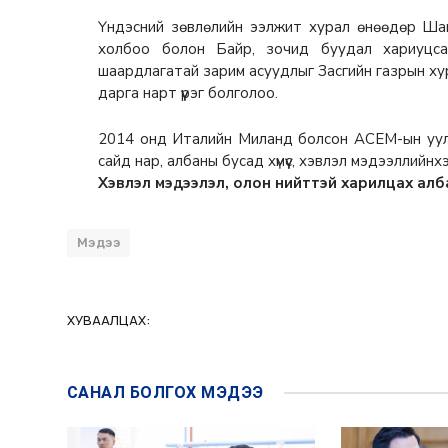
Үндэсний зөвлөлийн ээлжит хурал өнөөдөр Ша
холбоо болон Байр, зочид буудал хариуцсан
шаардлагатай зарим асуудлыг Засгийн газрын х
дарга нарт үүрэг болголоо.
2014 онд Италийн Миланд болсон АСЕМ-ын уулза
сайд нар, албаны бусад хүмүүс, хэвлэл мэдээллийн
Хэвлэл мэдээлэл, олон нийттэй харилцах алб
Мэдээ
ХУВААЛЦАХ:
САНАЛ БОЛГОХ
МЭДЭЭ