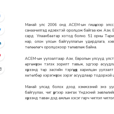
Манай улс 2006 онд АСЕМ-ын гишүүнээр элссэ
санаачилгад идэвхтэй оролцож байгаа юм. Ази, 
сард Улаанбаатар хотод болно. 51 орны Төрийн т
нар, олон улсын байгууллагын удирдлага, хэ
төлөөлөгч оролцохоор төлөвлөж байна.
АСЕМ-ын уулзалтаар Ази, Европын улсууд улстө
өргөжүүлэн тэлэх зорилт тавьж, эдгээр асууд
хүрээнд төр засгийн тэргүүнүүд харилцан уулзал
хөтөлбөр хэрэгжүүлэх зэрэг асуудлаар тодорхой 
Манай улсад болох дээд хэмжээний энэ уул
байгуулах, чиг үүргээр хангах Үндэсний зөвлөл
хүрээнд таван дэд ажлын хэсэг гарч чиглэл чигл