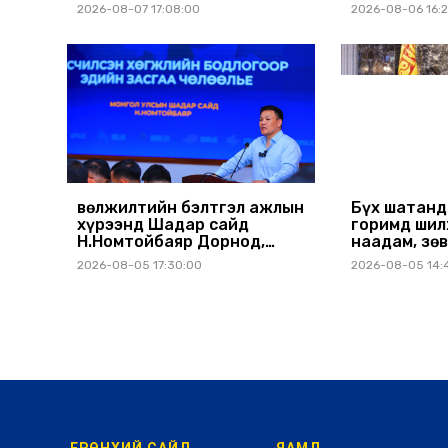
шинэчлэлийн төсвийг
бүр Засгий
2026-08-07 17:08:00
2026-08-06 16:
шийдвэрлэхээр болов
хуралдаанд
шийдвэрлү
Өвөлжилтийн бэлтгэл ажлын
Бүх шатанд
хүрээнд Шадар сайд
горимд шил
Н.Номтойбаяр Дорнод,
наадам, зөв
Сүхбаатар аймагт ажиллав
томилолтыг
2026-08-05 17:30:00
2026-08-05 14: