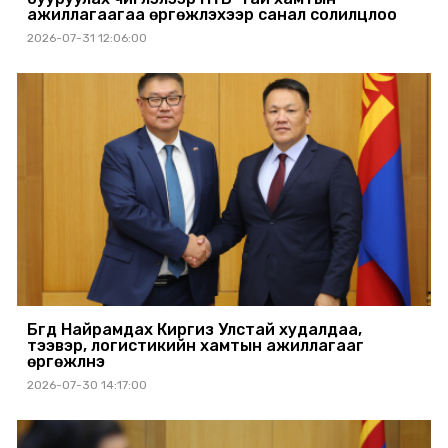
ажиллагаагаа өргөжүүлэхээр санал солилцлоо
2026-07-31 12:06:00
Бүгд Найрамдах Киргиз Улстай худалдаа,
тээвэр, логистикийн хамтын ажиллагааг
өргөжүүлнэ
2026-07-30 14:17:00