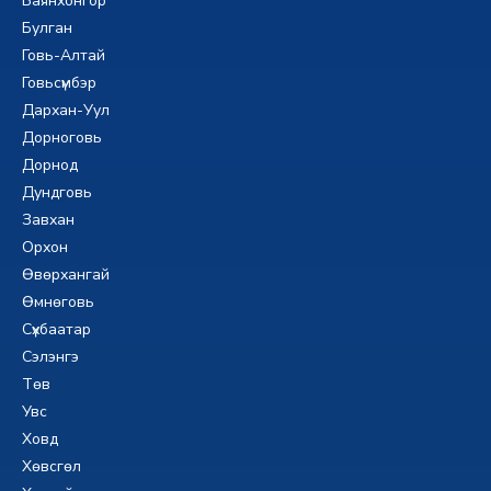
Баянхонгор
Булган
Говь-Алтай
Говьсүмбэр
Дархан-Уул
Дорноговь
Дорнод
Дундговь
Завхан
Орхон
Өвөрхангай
Өмнөговь
Сүхбаатар
Сэлэнгэ
Төв
Увс
Ховд
Хөвсгөл