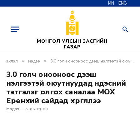
MN
ENG
МОНГОЛ УЛСЫН ЗАСГИЙН
ГАЗАР
»
»
эхлэл
мэдээ
3.0 голч онооноос дээш үнэлгээтэй оюутнуудад үндэсний тэтгэлэг олгох саналаа мох ерөнхий сайдад хүргүүллээ
3.0 голч онооноос дээш
үнэлгээтэй оюутнуудад үндэсний
тэтгэлэг олгох саналаа МОХ
Ерөнхий сайдад хүргүүллээ
Мэдээ
2015-01-08