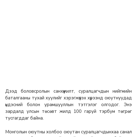
Дээд боловсролын санхүүжилт, суралцагчдын нийгмийн
баталгааны тухай хуулийг хэрэгжүүлэх хүрээнд оюутнуудад
үндэсний болон урамшууллын тэтгэлэг олгодог. Энэ
зардалд улсын төсөвт жилд 100 гаруй тэрбум төгрөг
тусгагддаг байна.
Монголын оюутны холбоо оюутан суралцагчдынхаа санал