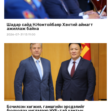
Шадар сайд Н.Номтойбаяр Хэнтий аймагт
ажиллаж байна
2026-07-31 13:11:00
Бүсчилсэн хөгжил, гамшгийн эрсдэлийг
бууруулах чиглэлээр НҮБ-тай хамтын