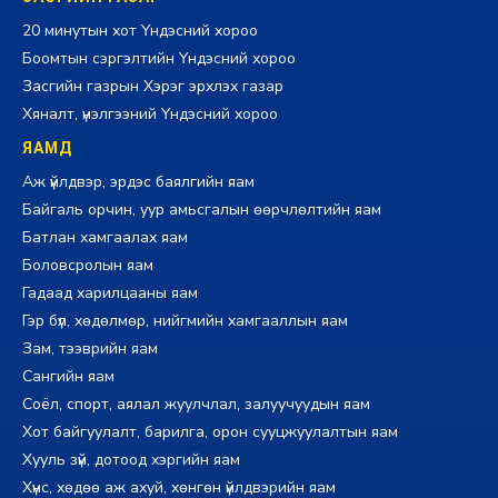
20 минутын хот Үндэсний хороо
Боомтын сэргэлтийн Үндэсний хороо
Засгийн газрын Хэрэг эрхлэх газар
Хяналт, үнэлгээний Үндэсний хороо
ЯАМД
Аж үйлдвэр, эрдэс баялгийн яам
Байгаль орчин, уур амьсгалын өөрчлөлтийн яам
Батлан хамгаалах яам
Боловсролын яам
Гадаад харилцааны яам
Гэр бүл, хөдөлмөр, нийгмийн хамгааллын яам
Зам, тээврийн яам
Сангийн яам
Соёл, спорт, аялал жуулчлал, залуучуудын яам
Хот байгуулалт, барилга, орон сууцжуулалтын яам
Хууль зүй, дотоод хэргийн яам
Хүнс, хөдөө аж ахуй, хөнгөн үйлдвэрийн яам