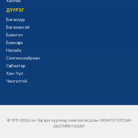
Хэнтий
ДҮҮРЭГ
Багануур
Багахангай
Баянгол
Баянзүрх
Налайх
Сонгинохайрхан
Сүхбаатар
Хан-Уул
Чингэлтэй
© 1911-2026 он. Бүх эрх хуулиар хамгаалагдсан. МОНГОЛ УЛСЫН
ЗАСГИЙН ГАЗАР