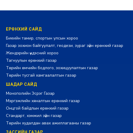
ЕРӨНХИЙ САЙД
Биеийн тамир, спортын улсын хороо
Газар зохион байгуулалт, геодези, зураг зүйн ерөнхий газар
Жендэрийн үндэсний хороо
Тагнуулын ерөнхий газар
Төрийн өмчийн бодлого, зохицуулалтын газар
Төрийн тусгай хамгаалалтын газар
ШАДАР САЙД
Монополийн Эсрэг Газар
Мэргэжлийн хяналтын ерөнхий газар
Онцгой байдлын ерөнхий газар
Стандарт, хэмжил зүйн газар
Төрийн худалдан авах ажиллагааны газар
ЗАСГИЙН ГАЗАР