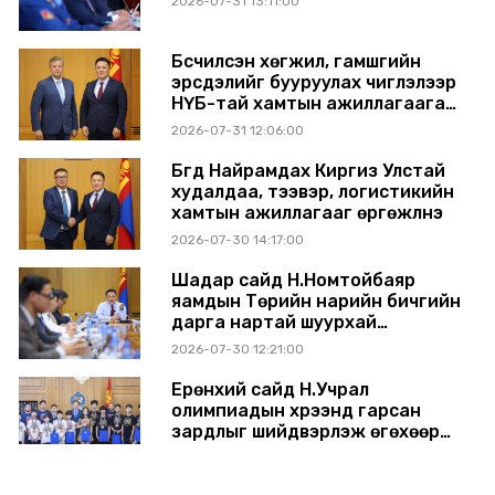
2026-07-31 13:11:00
Бүсчилсэн хөгжил, гамшгийн
эрсдэлийг бууруулах чиглэлээр
НҮБ-тай хамтын ажиллагаагаа
өргөжүүлэхээр санал солилцлоо
2026-07-31 12:06:00
Бүгд Найрамдах Киргиз Улстай
худалдаа, тээвэр, логистикийн
хамтын ажиллагааг өргөжүүлнэ
2026-07-30 14:17:00
Шадар сайд Н.Номтойбаяр
яамдын Төрийн нарийн бичгийн
дарга нартай шуурхай
хуралдлаа
2026-07-30 12:21:00
Ерөнхий сайд Н.Учрал
олимпиадын хүрээнд гарсан
зардлыг шийдвэрлэж өгөхөөр
болов
2026-07-29 14:11:00