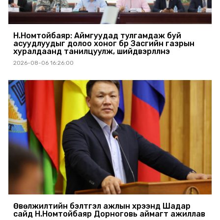
Н.Номтойбаяр: Аймгуудад тулгамдаж буй
асуудлуудыг долоо хоног бүр Засгийн газрын
хуралдаанд танилцуулж, шийдвэрлүүлнэ
2026-08-06 16:26:00
Өвөлжилтийн бэлтгэл ажлын хүрээнд Шадар
сайд Н.Номтойбаяр Дорноговь аймагт ажиллав