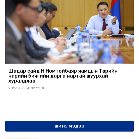
Шадар сайд Н.Номтойбаяр яамдын Төрийн
нарийн бичгийн дарга нартай шуурхай
хуралдлаа
2026-07-30 12:21:00
ШИНЭ МЭДЭЭ