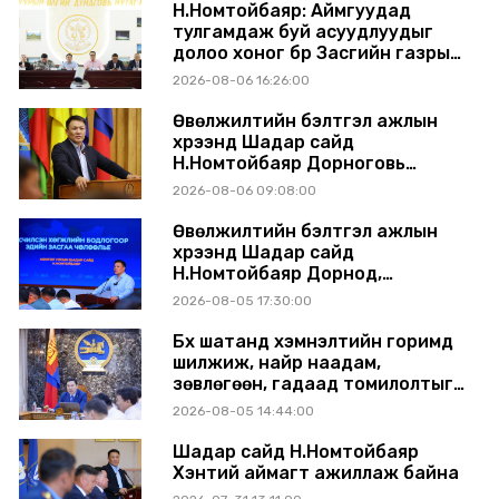
Н.Номтойбаяр: Аймгуудад
тулгамдаж буй асуудлуудыг
долоо хоног бүр Засгийн газрын
хуралдаанд танилцуулж,
2026-08-06 16:26:00
шийдвэрлүүлнэ
Өвөлжилтийн бэлтгэл ажлын
хүрээнд Шадар сайд
Н.Номтойбаяр Дорноговь
аймагт ажиллав
2026-08-06 09:08:00
Өвөлжилтийн бэлтгэл ажлын
хүрээнд Шадар сайд
Н.Номтойбаяр Дорнод,
Сүхбаатар аймагт ажиллав
2026-08-05 17:30:00
Бүх шатанд хэмнэлтийн горимд
шилжиж, найр наадам,
зөвлөгөөн, гадаад томилолтыг
хориглолоо
2026-08-05 14:44:00
Шадар сайд Н.Номтойбаяр
Хэнтий аймагт ажиллаж байна