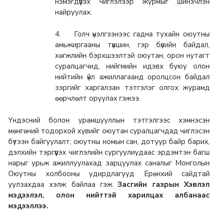
нэмэгдүүлэх чиглэлээр журмыг шинэчлэн
найруулах.
4. Голч үнэлгээнээс гадна тухайн оюутны
амьжиргааны түвшин, гэр бүлийн байдал,
хөгжлийн бэрхшээлтэй оюутан, орон нутагт
суралцагчид, нийгмийн идэвх буюу олон
нийтийн үйл ажиллагаанд оролцсон байдал
зэргийг харгалзан тэтгэлэг олгох журамд
өөрчлөлт оруулах гэжээ.
Үндэсний болон урамшууллын тэтгэлгээс хэмнэсэн
мөнгөний тодорхой хувийг оюутан суралцагчдад чиглэсэн
бүтээн байгуулалт, оюутны номын сан, дотуур байр барих,
дэлхийн тэргүүлэх чиглэлийн сургуулиудаас эрдэмтэн багш
нарыг урьж ажиллуулахад зарцуулах саналыг Монголын
Оюутны холбооны удирдлагууд Ерөнхий сайдтай
уулзахдаа хэлж байлаа гэж
Засгийн газрын Хэвлэл
мэдээлэл, олон нийттэй харилцах албанаас
мэдээллээ.