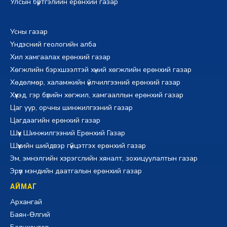
Улсын бүртгэлийн ерөнхий газар
Усны газар
Үндэсний геологийн алба
Хил хамгаалах ерөнхий газар
Хөгжлийн бэрхшээлтэй хүний хөгжлийн ерөнхий газар
Хөдөлмөр, халамжийн үйлчилгээний ерөнхий газар
Хүүхэд, гэр бүлийн хөгжил, хамгааллын ерөнхий газар
Цаг уур, орчны шинжилгээний газар
Цагдаагийн ерөнхий газар
Шүүх Шинжилгээний Ерөнхий Газар
Шүүхийн шийдвэр гүйцэтгэх ерөнхий газар
Эм, эмнэлгийн хэрэгслийн хяналт, зохицуулалтын газар
Эрүүл мэндийн даатгалын ерөнхий газар
АЙМАГ
Архангай
Баян-Өлгий