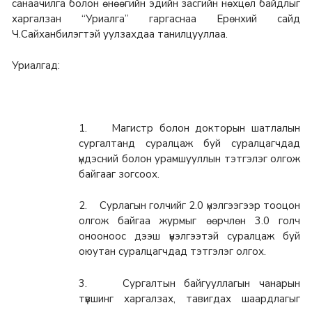
санаачилга болон өнөөгийн эдийн засгийн нөхцөл байдлыг
харгалзан “Уриалга” гаргаснаа Ерөнхий сайд
Ч.Сайханбилэгтэй уулзахдаа танилцууллаа.
Уриалгад:
1. Магистр болон докторын шатлалын
сургалтанд суралцаж буй суралцагчдад
үндэсний болон урамшууллын тэтгэлэг олгож
байгааг зогсоох.
2. Сурлагын голчийг 2.0 үнэлгээгээр тооцон
олгож байгаа журмыг өөрчлөн 3.0 голч
онооноос дээш үнэлгээтэй суралцаж буй
оюутан суралцагчдад тэтгэлэг олгох.
3. Сургалтын байгууллагын чанарын
түвшинг харгалзах, тавигдах шаардлагыг