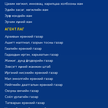
Цахим хөгжил, инновац, харилцаа холбооны яам
Эдийн засаг, хөгжлийн яам
Эрүүл мэндийн яам
Эрчим хүчний яам
АГЕНТЛАГ
Архивын ерөнхий газар
Ашигт малтмал, газрын тосны газар
Гаалийн ерөнхий газар
Гадаадын иргэн, харьяатын газар
Жижиг, дунд үйлдвэрийн газар
Зэвсэгт хүчний жанжин штаб
Иргэний нисэхийн ерөнхий газар
Мал эмнэлгийн ерөнхий газар
Нийгмийн даатгалын ерөнхий газар
Оюуны өмчийн газар
Соёл урлагийн газар
Татварын ерөнхий газар