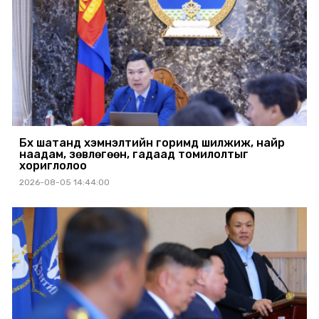
Бүх шатанд хэмнэлтийн горимд шилжиж, найр
наадам, зөвлөгөөн, гадаад томилолтыг
хориглолоо
2026-08-05 14:44:00