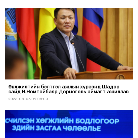
Өвөлжилтийн бэлтгэл ажлын хүрээнд Шадар
сайд Н.Номтойбаяр Дорноговь аймагт ажиллав
2026-08-06 09:08:00