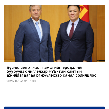
Бүсчилсэн хөгжил, гамшгийн эрсдэлийг
бууруулах чиглэлээр НҮБ-тай хамтын
ажиллагаагаа өргөжүүлэхээр санал солилцлоо
2026-07-31 12:06:00