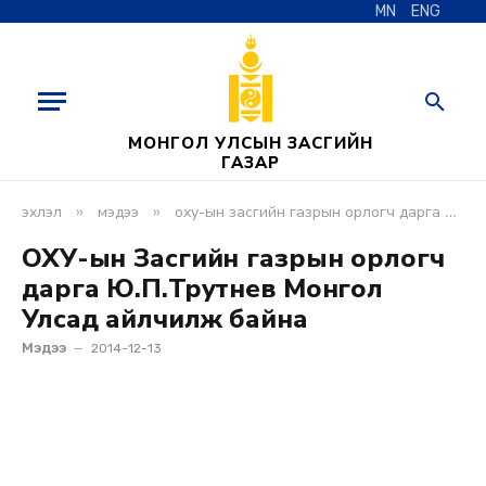
MN
ENG
МОНГОЛ УЛСЫН ЗАСГИЙН
ГАЗАР
»
»
эхлэл
мэдээ
оху-ын засгийн газрын орлогч дарга ю.п.трутнев монгол улсад айлчилж байна
ОХУ-ын Засгийн газрын орлогч
дарга Ю.П.Трутнев Монгол
Улсад айлчилж байна
Мэдээ
2014-12-13