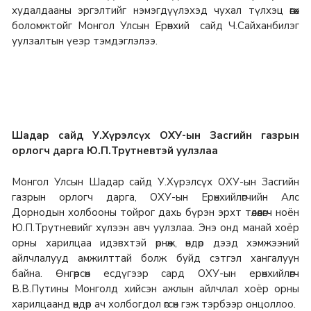
худалдааны эргэлтийг нэмэгдүүлэхэд чухал түлхэц өгөх
боломжтойг Монгол Улсын Ерөнхий сайд Ч.Сайханбилэг
уулзалтын үеэр тэмдэглэлээ.
Шадар сайд У.Хүрэлсүх ОХУ-ын Засгийн газрын
орлогч
дарга Ю.П.Трутневтэй уулзлаа
Монгол Улсын Шадар сайд У.Хүрэлсүх ОХУ-ын Засгийн
газрын орлогч дарга, ОХУ-ын Ерөнхийлөгчийн Алс
Дорнодын холбооны тойрог дахь бүрэн эрхт төлөөлөгч ноён
Ю.П.Трутневийг хүлээн авч уулзлаа. Энэ онд манай хоёр
орны харилцаа идэвхтэй өрнөж, өндөр дээд хэмжээний
айлчлалууд амжилттай болж буйд сэтгэл хангалуун
байна. Өнгөрсөн есдүгээр сард ОХУ-ын ерөнхийлөгч
В.В.Путины Монголд хийсэн ажлын айлчлал хоёр орны
харилцаанд өндөр ач холбогдол өгсөн гэж тэрбээр онцоллоо.