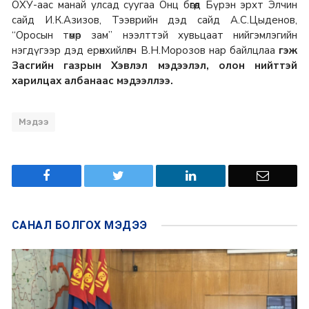
ОХУ-аас манай улсад суугаа Онц бөгөөд Бүрэн эрхт Элчин
сайд И.К.Азизов, Тээврийн дэд сайд А.С.Цыденов,
“Оросын төмөр зам” нээлттэй хувьцаат нийгэмлэгийн
нэгдүгээр дэд ерөнхийлөгч В.Н.Морозов нар байлцлаа
гэж
Засгийн газрын Хэвлэл мэдээлэл, олон нийттэй
харилцах албанаас мэдээллээ.
Мэдээ
САНАЛ БОЛГОХ
МЭДЭЭ