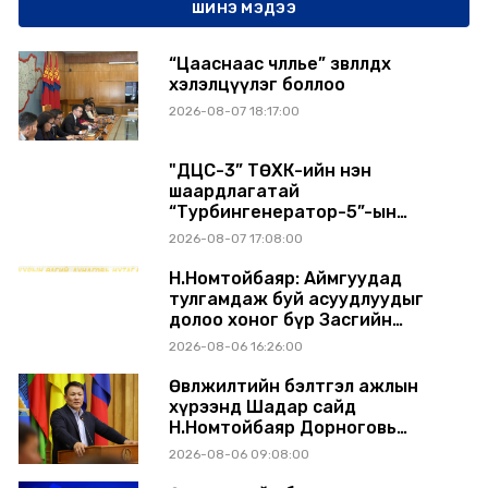
ШИНЭ МЭДЭЭ
“Цааснаас чөлөөлье” зөвлөлдөх
хэлэлцүүлэг боллоо
2026-08-07 18:17:00
"ДЦС-3” ТӨХК-ийн нэн
шаардлагатай
“Турбингенератор-5”-ын
шинэчлэлийн төсвийг
2026-08-07 17:08:00
шийдвэрлэхээр болов
Н.Номтойбаяр: Аймгуудад
тулгамдаж буй асуудлуудыг
долоо хоног бүр Засгийн
газрын хуралдаанд
2026-08-06 16:26:00
танилцуулж, шийдвэрлүүлнэ
Өвөлжилтийн бэлтгэл ажлын
хүрээнд Шадар сайд
Н.Номтойбаяр Дорноговь
аймагт ажиллав
2026-08-06 09:08:00