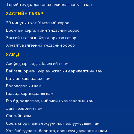
Төрийн худалдан авах ажиллагааны газар
ЗАСГИЙН ГАЗАР
20 минутын хот Үндэсний хороо
Боомтын сэргэлтийн Үндэсний хороо
Засгийн газрын Хэрэг эрхлэх газар
Хяналт, үнэлгээний Үндэсний хороо
ЯАМД
Аж үйлдвэр, эрдэс баялгийн яам
Байгаль орчин, уур амьсгалын өөрчлөлтийн яам
Батлан хамгаалах яам
Боловсролын яам
Гадаад харилцааны яам
Гэр бүл, хөдөлмөр, нийгмийн хамгааллын яам
Зам, тээврийн яам
Сангийн яам
Соёл, спорт, аялал жуулчлал, залуучуудын яам
Хот байгуулалт, барилга, орон сууцжуулалтын яам