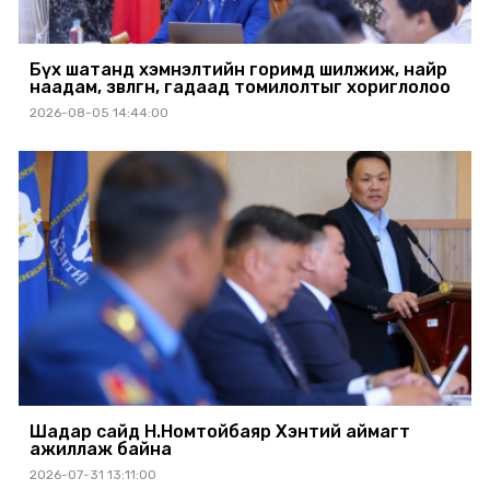
Бүх шатанд хэмнэлтийн горимд шилжиж, найр
наадам, зөвлөгөөн, гадаад томилолтыг хориглолоо
2026-08-05 14:44:00
Шадар сайд Н.Номтойбаяр Хэнтий аймагт
ажиллаж байна
2026-07-31 13:11:00