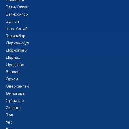
Баян-Өлгий
Баянхонгор
Булган
Говь-Алтай
Говьсүмбэр
Дархан-Уул
Дорноговь
Дорнод
Дундговь
Завхан
Орхон
Өвөрхангай
Өмнөговь
Сүхбаатар
Сэлэнгэ
Төв
Увс