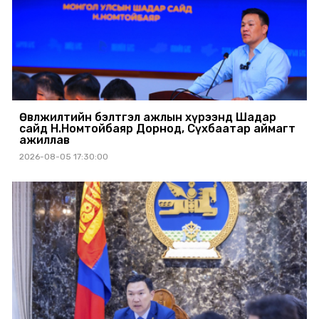
Өвөлжилтийн бэлтгэл ажлын хүрээнд Шадар
сайд Н.Номтойбаяр Дорнод, Сүхбаатар аймагт
ажиллав
2026-08-05 17:30:00