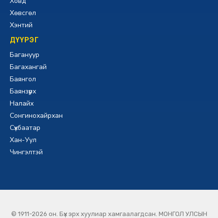
Ховд
Хөвсгөл
Хэнтий
ДҮҮРЭГ
Багануур
Багахангай
Баянгол
Баянзүрх
Налайх
Сонгинохайрхан
Сүхбаатар
Хан-Уул
Чингэлтэй
© 1911-2026 он. Бүх эрх хуулиар хамгаалагдсан. МОНГОЛ УЛСЫН