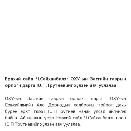
Ерөнхий сайд Ч.Сайханбилэг
ОХУ-ын Засгийн газрын
орлогч
дарга Ю.П.Трутнев
ийг хүлээн авч уулзлаа
ОХУ-ын Засгийн газрын орлогч дарга, ОХУ-ын
Ерөнхийлөгчийн Алс Дорнодын холбооны тойрог дахь
бүрэн эрхт төлөөлөгч Ю.П.Трутнев манай улсад айлчилж
байна. Айлчлалын үеэр Ерөнхий сайд Ч.Сайханбилэг ноён
Ю.П.Трутневийг хүлээн авч уулзлаа.