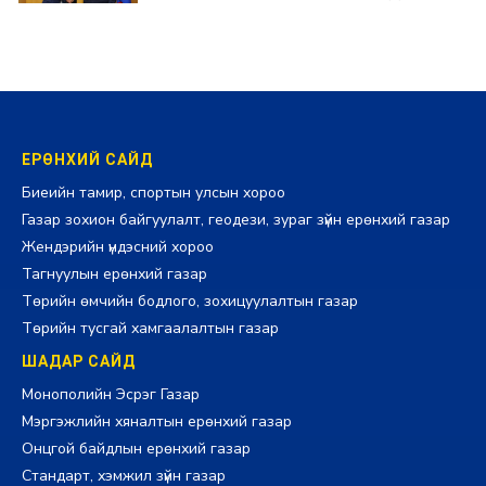
2026-07-30 14:17:00
ЕРӨНХИЙ САЙД
Биеийн тамир, спортын улсын хороо
Газар зохион байгуулалт, геодези, зураг зүйн ерөнхий газар
Жендэрийн үндэсний хороо
Тагнуулын ерөнхий газар
Төрийн өмчийн бодлого, зохицуулалтын газар
Төрийн тусгай хамгаалалтын газар
ШАДАР САЙД
Монополийн Эсрэг Газар
Мэргэжлийн хяналтын ерөнхий газар
Онцгой байдлын ерөнхий газар
Стандарт, хэмжил зүйн газар