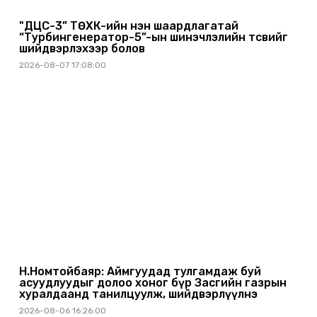
"ДЦС-3” ТӨХК-ийн нэн шаардлагатай
“Турбингенератор-5”-ын шинэчлэлийн төсвийг
шийдвэрлэхээр болов
2026-08-07 17:08:00
Н.Номтойбаяр: Аймгуудад тулгамдаж буй
асуудлуудыг долоо хоног бүр Засгийн газрын
хуралдаанд танилцуулж, шийдвэрлүүлнэ
2026-08-06 16:26:00