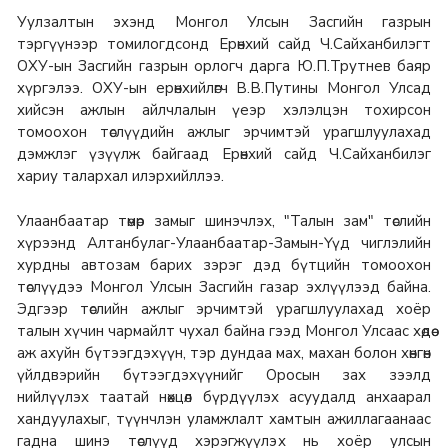
Уулзалтын эхэнд Монгол Улсын Засгийн газрын
тэргүүнээр томилогдсонд Ерөнхий сайд Ч.Сайханбилэгт
ОХУ-ын Засгийн газрын орлогч дарга Ю.П.Трутнев баяр
хүргэлээ. ОХУ-ын ерөнхийлөгч В.В.Путины Монгол Улсад
хийсэн ажлын айлчлалын үеэр хэлэлцэн тохирсон
томоохон төслүүдийн ажлыг эрчимтэй урагшлуулахад
дэмжлэг үзүүлж байгаад Ерөнхий сайд Ч.Сайханбилэг
хариу талархал илэрхийллээ.
Улаанбаатар төмөр замыг шинэчлэх, "Талын зам" төслийн
хүрээнд Алтанбулаг-Улаанбаатар-Замын-Үүд чиглэлийн
хурдны автозам барих зэрэг дэд бүтцийн томоохон
төслүүдээ Монгол Улсын Засгийн газар эхлүүлээд байна.
Эдгээр төслийн ажлыг эрчимтэй урагшлуулахад хоёр
талын хүчин чармайлт чухал байна гээд Монгол Улсаас хөдөө
аж ахуйн бүтээгдэхүүн, тэр дундаа мах, махан болон хөнгөн
үйлдвэрийн бүтээгдэхүүнийг Оросын зах зээлд
нийлүүлэх таатай нөхцөл бүрдүүлэх асуудалд анхаарал
хандуулахыг, түүнчлэн уламжлалт хамтын ажиллагаанаас
гадна шинэ төслүүд хэрэгжүүлэх нь хоёр улсын