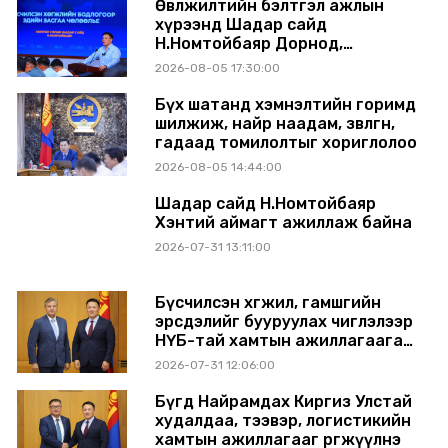
Өвөлжилтийн бэлтгэл ажлын
хүрээнд Шадар сайд
Н.Номтойбаяр Дорнод,
Сүхбаатар аймагт ажиллав
2026-08-05 17:30:00
Бүх шатанд хэмнэлтийн горимд
шилжиж, найр наадам, зөвлөгөөн,
гадаад томилолтыг хориглолоо
2026-08-05 14:44:00
Шадар сайд Н.Номтойбаяр
Хэнтий аймагт ажиллаж байна
2026-07-31 13:11:00
Бүсчилсэн хөгжил, гамшгийн
эрсдэлийг бууруулах чиглэлээр
НҮБ-тай хамтын ажиллагаагаа
өргөжүүлэхээр санал солилцлоо
2026-07-31 12:06:00
Бүгд Найрамдах Киргиз Улстай
худалдаа, тээвэр, логистикийн
хамтын ажиллагааг өргөжүүлнэ