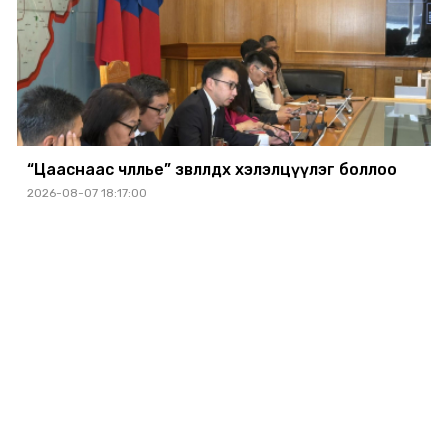
“Цааснаас чөлөөлье” зөвлөлдөх хэлэлцүүлэг боллоо
2026-08-07 18:17:00