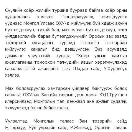
Сүүлийн хоёр жилийн туршид буураад байгаа хоёр орны
худалдааны хэмжээг тэнцвэржүүлэх, нэмэгдүүлэх
үүднээс Монгол Улсаас ОХУ-д нийлүүлж буй хөдөө аж ахуйн
бүтээгдэхүүн, тухайлбал, мах махан бүтээгдэхүүн, хөнгөн
үйлдвэрлэлийн бараа бүтээгдэхүүнийг Оросын зах зээлд
тодорхой хугацааны туршид тэглэсэн татвараар
нийлүүлэх саналыг бид дэвшүүлсэн. Энэ асуудалд
дэмжлэг үзүүлэхийг хүсээд “Хоёр улсын хамтын
ажиллагааны томоохон төслүүдийн явцыг хэрэгжүүлэхэд
санаачилгатай ажиллана” гэж Шадар сайд У.Хүрэлсүх
хэллээ.
Мах боловсруулах хамтарсан үйлдвэр байгуулж болох
саналыг ОХУ-ын Засгийн газрын дэд дарга Ю.П.Трутнев
илэрхийлээд Монголын тал дэмжвэл энэ ажлыг судалж,
эхлүүлэхэд бэлэн байна гэлээ.
Уулзалтад Монголын талаас Зам тээврийн сайд
Н.Төмөрхүү, Уул уурхайн сайд Р.Жигжид, Оросын талаас