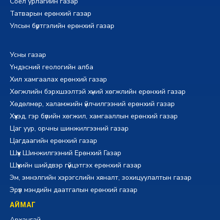
Соёл урлагийн газар
Татварын ерөнхий газар
Улсын бүртгэлийн ерөнхий газар
Усны газар
Үндэсний геологийн алба
Хил хамгаалах ерөнхий газар
Хөгжлийн бэрхшээлтэй хүний хөгжлийн ерөнхий газар
Хөдөлмөр, халамжийн үйлчилгээний ерөнхий газар
Хүүхэд, гэр бүлийн хөгжил, хамгааллын ерөнхий газар
Цаг уур, орчны шинжилгээний газар
Цагдаагийн ерөнхий газар
Шүүх Шинжилгээний Ерөнхий Газар
Шүүхийн шийдвэр гүйцэтгэх ерөнхий газар
Эм, эмнэлгийн хэрэгслийн хяналт, зохицуулалтын газар
Эрүүл мэндийн даатгалын ерөнхий газар
АЙМАГ
Архангай