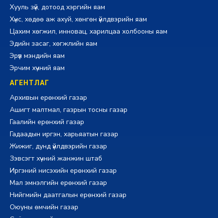
Хууль зүй, дотоод хэргийн яам
Хүнс, хөдөө аж ахуй, хөнгөн үйлдвэрийн яам
Цахим хөгжил, инновац, харилцаа холбооны яам
Эдийн засаг, хөгжлийн яам
Эрүүл мэндийн яам
Эрчим хүчний яам
АГЕНТЛАГ
Архивын ерөнхий газар
Ашигт малтмал, газрын тосны газар
Гаалийн ерөнхий газар
Гадаадын иргэн, харьяатын газар
Жижиг, дунд үйлдвэрийн газар
Зэвсэгт хүчний жанжин штаб
Иргэний нисэхийн ерөнхий газар
Мал эмнэлгийн ерөнхий газар
Нийгмийн даатгалын ерөнхий газар
Оюуны өмчийн газар