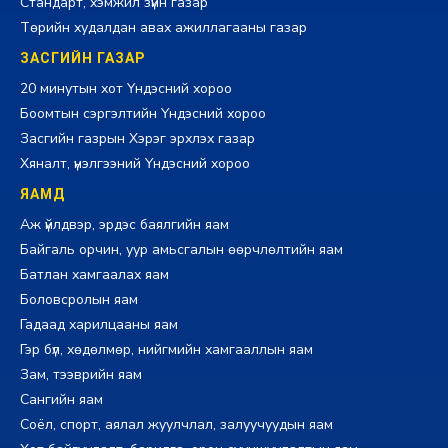
Стандарт, хэмжил зүйн газар
Төрийн худалдан авах ажиллагааны газар
ЗАСГИЙН ГАЗАР
20 минутын хот Үндэсний хороо
Боомтын сэргэлтийн Үндэсний хороо
Засгийн газрын Хэрэг эрхлэх газар
Хяналт, үнэлгээний Үндэсний хороо
ЯАМД
Аж үйлдвэр, эрдэс баялгийн яам
Байгаль орчин, уур амьсгалын өөрчлөлтийн яам
Батлан хамгаалах яам
Боловсролын яам
Гадаад харилцааны яам
Гэр бүл, хөдөлмөр, нийгмийн хамгааллын яам
Зам, тээврийн яам
Сангийн яам
Соёл, спорт, аялал жуулчлал, залуучуудын яам