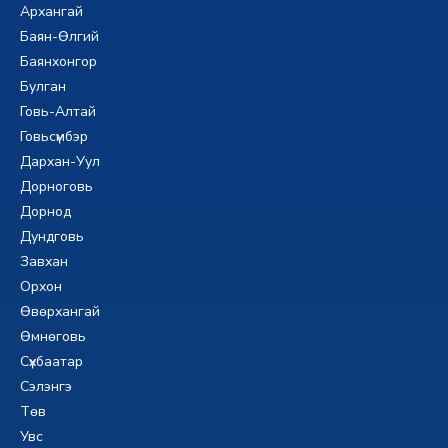
Архангай
Баян-Өлгий
Баянхонгор
Булган
Говь-Алтай
Говьсүмбэр
Дархан-Уул
Дорноговь
Дорнод
Дундговь
Завхан
Орхон
Өвөрхангай
Өмнөговь
Сүхбаатар
Сэлэнгэ
Төв
Увс