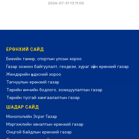
2026-07-31 13:11:00
ЕРӨНХИЙ САЙД
Биеийн тамир, спортын улсын хороо
Газар зохион байгуулалт, геодези, зураг зүйн ерөнхий газар
Жендэрийн үндэсний хороо
Тагнуулын ерөнхий газар
Төрийн өмчийн бодлого, зохицуулалтын газар
Төрийн тусгай хамгаалалтын газар
ШАДАР САЙД
Монополийн Эсрэг Газар
Мэргэжлийн хяналтын ерөнхий газар
Онцгой байдлын ерөнхий газар