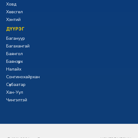
Ховд
Хөвсгөл
Хэнтий
ДҮҮРЭГ
Багануур
Багахангай
Баянгол
Баянзүрх
Налайх
Сонгинохайрхан
Сүхбаатар
Хан-Уул
Чингэлтэй