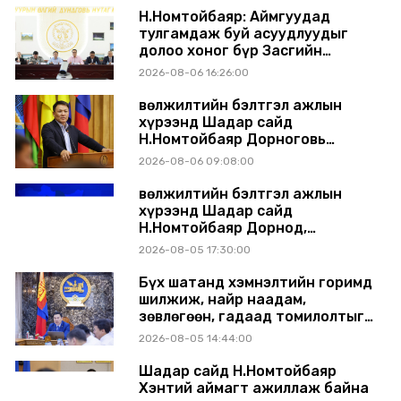
Н.Номтойбаяр: Аймгуудад
тулгамдаж буй асуудлуудыг
долоо хоног бүр Засгийн
газрын хуралдаанд
2026-08-06 16:26:00
танилцуулж, шийдвэрлүүлнэ
Өвөлжилтийн бэлтгэл ажлын
хүрээнд Шадар сайд
Н.Номтойбаяр Дорноговь
аймагт ажиллав
2026-08-06 09:08:00
Өвөлжилтийн бэлтгэл ажлын
хүрээнд Шадар сайд
Н.Номтойбаяр Дорнод,
Сүхбаатар аймагт ажиллав
2026-08-05 17:30:00
Бүх шатанд хэмнэлтийн горимд
шилжиж, найр наадам,
зөвлөгөөн, гадаад томилолтыг
хориглолоо
2026-08-05 14:44:00
Шадар сайд Н.Номтойбаяр
Хэнтий аймагт ажиллаж байна