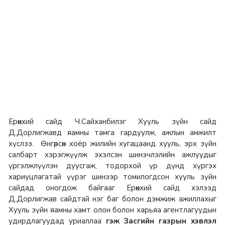
Ерөнхий сайд Ч.Сайханбилэг Хууль зүйн сайд
Д.Дорлигжавд яамны тамга гардуулж, ажлын амжилт
хүслээ. Өнгөрсөн хоёр жилийн хугацаанд хууль, эрх зүйн
салбарт хэрэгжүүлж эхэлсэн шинэчлэлийн ажлуудыг
үргэлжлүүлэн дуусгаж, тодорхой үр дүнд хүргэх
хариуцлагатай үүрэг шинээр томилогдсон хууль зүйн
сайдад оногдож байгааг Ерөнхий сайд хэлээд
Д.Дорлигжав сайдтай нэг баг болон дэмжиж ажиллахыг
Хууль зүйн яамны хамт олон болон харьяа агентлагуудын
удирдлагуудад уриаллаа
гэж Засгийн газрын хэвлэл