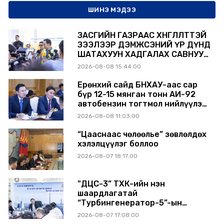
ШИНЭ МЭДЭЭ
ЗАСГИЙН ГАЗРААС ХӨНГӨЛӨЛТТЭЙ
ЗЭЭЛЭЭР ДЭМЖСЭНИЙ ҮР ДҮНД
ШАТАХУУН ХАДГАЛАХ САВНУУД
ЭХНЭЭСЭЭ АШИГЛАЛТАД ОРЖ
2026-08-08 15:44:00
БАЙНА
Ерөнхий сайд БНХАУ-аас сар
бүр 12-15 мянган тонн АИ-92
автобензин тогтмол нийлүүлэх
хүсэлт тавилаа
2026-08-08 11:03:00
“Цааснаас чөлөөлье” зөвлөлдөх
хэлэлцүүлэг боллоо
2026-08-07 18:17:00
"ДЦС-3” ТӨХК-ийн нэн
шаардлагатай
“Турбингенератор-5”-ын
шинэчлэлийн төсвийг
2026-08-07 17:08:00
шийдвэрлэхээр болов