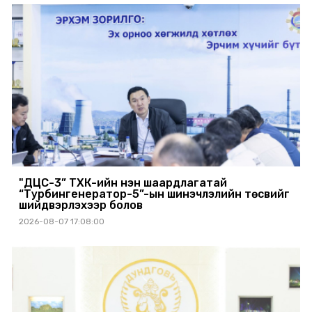
"ДЦС-3” ТӨХК-ийн нэн шаардлагатай
“Турбингенератор-5”-ын шинэчлэлийн төсвийг
шийдвэрлэхээр болов
2026-08-07 17:08:00