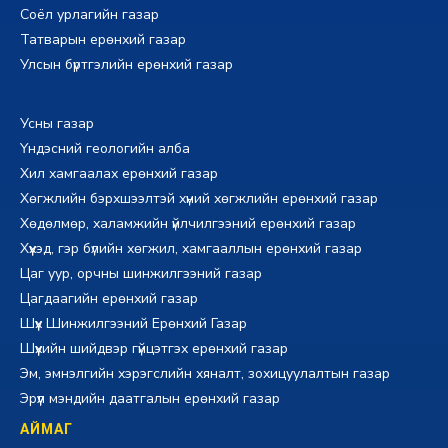
Соёл урлагийн газар
Татварын ерөнхий газар
Улсын бүртгэлийн ерөнхий газар
Усны газар
Үндэсний геологийн алба
Хил хамгаалах ерөнхий газар
Хөгжлийн бэрхшээлтэй хүний хөгжлийн ерөнхий газар
Хөдөлмөр, халамжийн үйлчилгээний ерөнхий газар
Хүүхэд, гэр бүлийн хөгжил, хамгааллын ерөнхий газар
Цаг уур, орчны шинжилгээний газар
Цагдаагийн ерөнхий газар
Шүүх Шинжилгээний Ерөнхий Газар
Шүүхийн шийдвэр гүйцэтгэх ерөнхий газар
Эм, эмнэлгийн хэрэгслийн хяналт, зохицуулалтын газар
Эрүүл мэндийн даатгалын ерөнхий газар
АЙМАГ