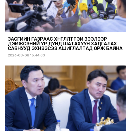
ЗАСГИЙН ГАЗРААС ХӨНГӨЛӨЛТТЭЙ ЗЭЭЛЭЭР
ДЭМЖСЭНИЙ ҮР ДҮНД ШАТАХУУН ХАДГАЛАХ
САВНУУД ЭХНЭЭСЭЭ АШИГЛАЛТАД ОРЖ БАЙНА
2026-08-08 15:44:00