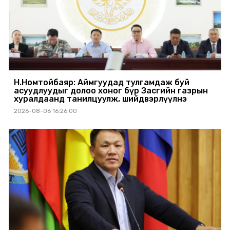
Н.Номтойбаяр: Аймгуудад тулгамдаж буй
асуудлуудыг долоо хоног бүр Засгийн газрын
хуралдаанд танилцуулж, шийдвэрлүүлнэ
2026-08-06 16:26:00