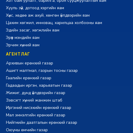
Хот байгуулалт, барилга, орон сууцжуулалтын яам
Хууль зүй, дотоод хэргийн яам
Хүнс, хөдөө аж ахуй, хөнгөн үйлдвэрийн яам
Цахим хөгжил, инновац, харилцаа холбооны яам
Эдийн засаг, хөгжлийн яам
Эрүүл мэндийн яам
Эрчим хүчний яам
АГЕНТЛАГ
Архивын ерөнхий газар
Ашигт малтмал, газрын тосны газар
Гаалийн ерөнхий газар
Гадаадын иргэн, харьяатын газар
Жижиг, дунд үйлдвэрийн газар
Зэвсэгт хүчний жанжин штаб
Иргэний нисэхийн ерөнхий газар
Мал эмнэлгийн ерөнхий газар
Нийгмийн даатгалын ерөнхий газар
Оюуны өмчийн газар