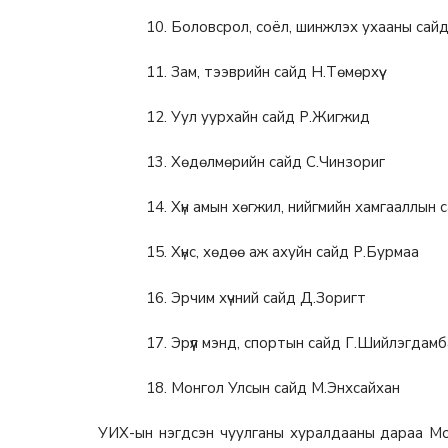
10. Боловсрол, соёл, шинжлэх ухааны сай
11. Зам, тээврийн сайд Н.Төмөрхүү
12. Уул уурхайн сайд Р.Жигжид
13. Хөдөлмөрийн сайд С.Чинзориг
14. Хүн амын хөгжил, нийгмийн хамгааллын 
15. Хүнс, хөдөө аж ахуйн сайд Р.Бурмаа
16. Эрчим хүчний сайд Д.Зоригт
17. Эрүүл мэнд, спортын сайд Г.Шийлэгдамб
18. Монгол Улсын сайд М.Энхсайхан
УИХ-ын нэгдсэн чуулганы хуралдааны дараа Мо