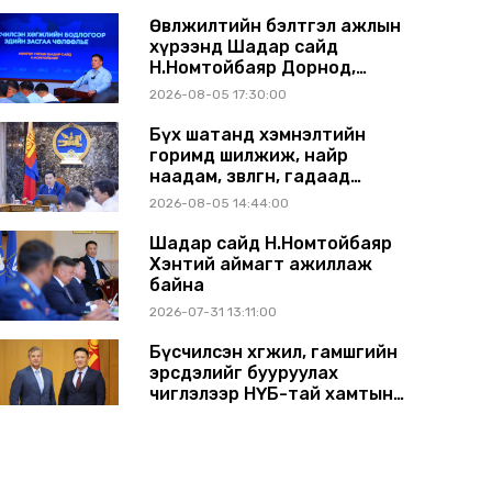
Өвөлжилтийн бэлтгэл ажлын
хүрээнд Шадар сайд
Н.Номтойбаяр Дорнод,
Сүхбаатар аймагт ажиллав
2026-08-05 17:30:00
Бүх шатанд хэмнэлтийн
горимд шилжиж, найр
наадам, зөвлөгөөн, гадаад
томилолтыг хориглолоо
2026-08-05 14:44:00
Шадар сайд Н.Номтойбаяр
Хэнтий аймагт ажиллаж
байна
2026-07-31 13:11:00
Бүсчилсэн хөгжил, гамшгийн
эрсдэлийг бууруулах
чиглэлээр НҮБ-тай хамтын
ажиллагаагаа өргөжүүлэхээр
2026-07-31 12:06:00
санал солилцлоо