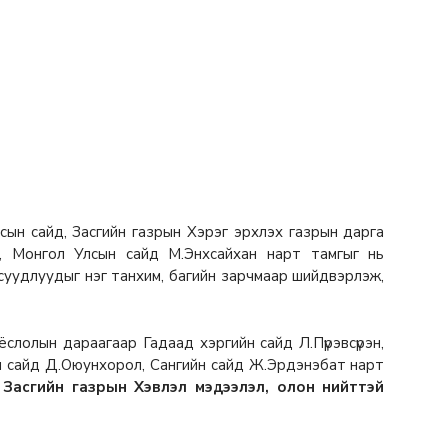
сын сайд, Засгийн газрын Хэрэг эрхлэх газрын дарга
т, Монгол Улсын сайд М.Энхсайхан нарт тамгыг нь
суудлуудыг нэг танхим, багийн зарчмаар шийдвэрлэж,
слолын дараагаар Гадаад хэргийн сайд Л.Пүрэвсүрэн,
ын сайд Д.Оюунхорол, Сангийн сайд Ж.Эрдэнэбат нарт
Засгийн газрын Хэвлэл мэдээлэл, олон нийттэй