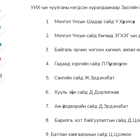
УИХ-ын чуулганы нэгдсэн хуралдаанаар Засгийн газ
1. Монгол Улсын Шадар сайд У.Хүрэлсүх
2. Монгол Улсын сайд бөгөөд ЗГХЭГ-ын 
3. Байгаль орчин, ногоон хөгжил, аялал
4. Гадаад хэргийн сайд Л.Пүрэвсүрэн
5. Сангийн сайд Ж.Эрдэнэбат
6. Хууль зүйн сайд Д.Дорлигжав
7. Аж үйлдвэрийн сайд Д.Эрдэнэбат
8. Барилга, хот байгуулалтын сайд Д.Ц
9. Батлан хамгаалахын сайд Ц.Цолмон