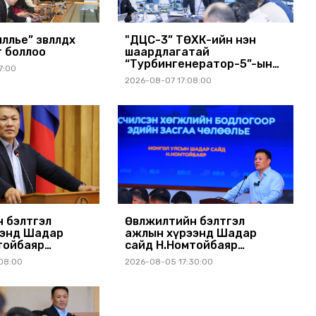
өөлье” зөвлөлдөх
"ДЦС-3” ТӨХК-ийн нэн
г боллоо
шаардлагатай
“Турбингенератор-5”-ын
7:00
шинэчлэлийн төсвийг
2026-08-07 17:08:00
шийдвэрлэхээр болов
н бэлтгэл
Өвөлжилтийн бэлтгэл
ээнд Шадар
ажлын хүрээнд Шадар
тойбаяр
сайд Н.Номтойбаяр
аймагт ажиллав
Дорнод, Сүхбаатар аймагт
08:00
2026-08-05 17:30:00
ажиллав