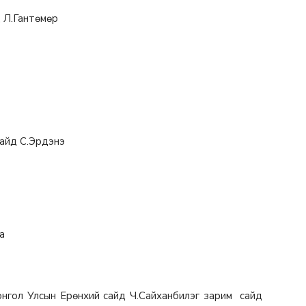
д Л.Гантөмөр
сайд С.Эрдэнэ
а
нгол Улсын Ерөнхий сайд Ч.Сайханбилэг зарим сайд