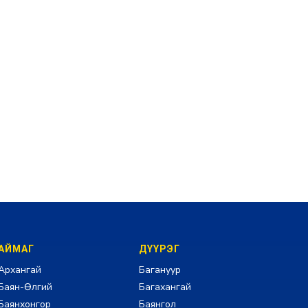
АЙМАГ
ДҮҮРЭГ
Архангай
Багануур
Баян-Өлгий
Багахангай
Баянхонгор
Баянгол