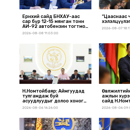
Ерөнхий сайд БНХАУ-аас
“Цааснаас чөл
сар бүр 12-15 мянган тонн
хэлэлцүүлэ
АИ-92 автобензин тогтмол
2026-08-07 18:1
нийлүүлэх хүсэлт тавилаа
2026-08-08 11:03:00
Н.Номтойбаяр: Аймгуудад
Өвөлжилтий
тулгамдаж буй
ажлын хүр
асуудлуудыг долоо хоног
сайд Н.Ном
бүр Засгийн газрын
Дорноговь 
2026-08-06 16:26:00
2026-08-06 09:
хуралдаанд танилцуулж,
шийдвэрлүүлнэ