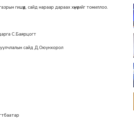
рын гишүүд, сайд нараар дараах хүмүүсийг томиллоо.
дарга С.Баярцогт
 жуулчлалын сайд Д.Оюунхорол
огтбаатар