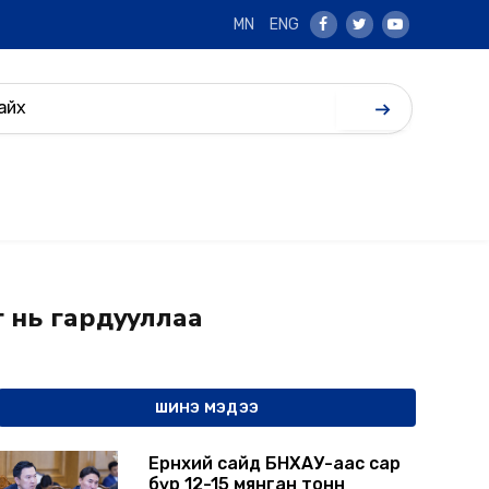
MN
ENG
Facebook
Twitter
Youtube
 нь гардууллаа
ШИНЭ МЭДЭЭ
Ерөнхий сайд БНХАУ-аас сар
бүр 12-15 мянган тонн