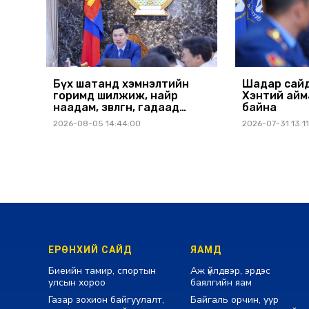
Бүх шатанд хэмнэлтийн
Шадар сайд
горимд шилжиж, найр
Хэнтий айм
наадам, зөвлөгөөн, гадаад
байна
томилолтыг хориглолоо
2026-08-05 14:44:00
2026-07-31 13:1
ЕРӨНХИЙ САЙД
ЯАМД
Биеийн тамир, спортын
Аж үйлдвэр, эрдэс
улсын хороо
баялгийн яам
Газар зохион байгуулалт,
Байгаль орчин, уур