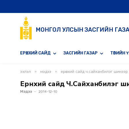
МОНГОЛ УЛСЫН ЗАСГИЙН ГАЗ
ЕРӨНХИЙ САЙД
ЗАСГИЙН ГАЗАР
ТӨРИЙН 
»
»
эхлэл
мэдээ
ерөнхий сайд ч.сайханбилэг шинээр
Ерөнхий сайд Ч.Сайханбилэг ш
Мэдээ
2014-12-10