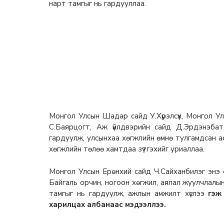
нарт тамгыг нь гардууллаа.
Монгол Улсын Шадар сайд У.Хүрэлсүх, Монгол Ул
С.Баярцогт, Аж үйлдвэрийн сайд Д.Эрдэнэба
гардуулж, улсынхаа хөгжлийн өмнө тулгамдсан а
хөгжлийн төлөө хамтдаа зүтгэхийг уриаллаа.
Монгол Улсын Ерөнхий сайд Ч.Сайханбилэг энэ ё
Байгаль орчин, ногоон хөгжил, аялал жуулчлал
тамгыг нь гардуулж, ажлын амжилт хүслээ
гэж
харилцах албанаас мэдээллээ.