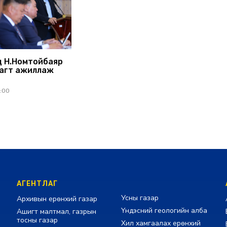
 Н.Номтойбаяр
агт ажиллаж
1:00
АГЕНТЛАГ
Усны газар
Архивын ерөнхий газар
Үндэсний геологийн алба
Ашигт малтмал, газрын
тосны газар
Хил хамгаалах ерөнхий