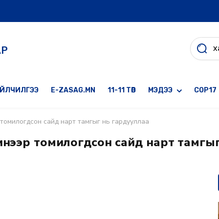
АР
ҮЙЛЧИЛГЭЭ
E-ZASAG.MN
11-11 ТӨВ
МЭДЭЭ
COP17
 томилогдсон сайд нарт тамгыг нь гардууллаа
инээр томилогдсон сайд нарт тамгыг