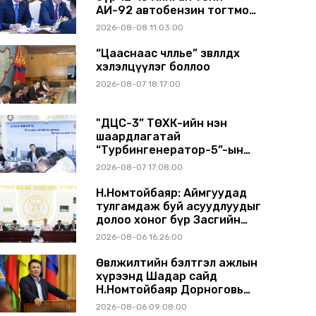
АИ-92 автобензин тогтмол
нийлүүлэх хүсэлт тавилаа
2026-08-08 11:03:00
“Цааснаас чөлөөлье” зөвлөлдөх
хэлэлцүүлэг боллоо
2026-08-07 18:17:00
"ДЦС-3” ТӨХК-ийн нэн
шаардлагатай
“Турбингенератор-5”-ын
шинэчлэлийн төсвийг
2026-08-07 17:08:00
шийдвэрлэхээр болов
Н.Номтойбаяр: Аймгуудад
тулгамдаж буй асуудлуудыг
долоо хоног бүр Засгийн
газрын хуралдаанд
2026-08-06 16:26:00
танилцуулж, шийдвэрлүүлнэ
Өвөлжилтийн бэлтгэл ажлын
хүрээнд Шадар сайд
Н.Номтойбаяр Дорноговь
аймагт ажиллав
2026-08-06 09:08:00