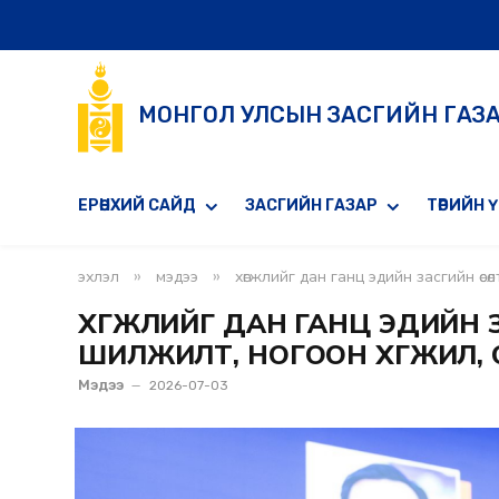
МОНГОЛ УЛСЫН ЗАСГИЙН ГАЗ
ЕРӨНХИЙ САЙД
ЗАСГИЙН ГАЗАР
ТӨРИЙН 
»
»
эхлэл
мэдээ
хөгжлийг дан ганц эдийн засгийн өс
ХӨГЖЛИЙГ ДАН ГАНЦ ЭДИЙН ЗА
ШИЛЖИЛТ, НОГООН ХӨГЖИЛ,
Мэдээ
2026-07-03