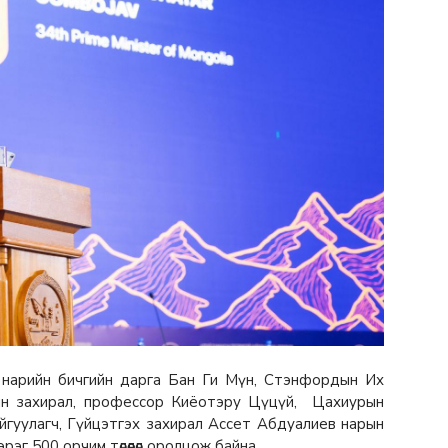
 нарийн бичгийн дарга Бан Ги Мүн, Стэнфордын Их
ийн захирал, профессор Киёотэру Цүцүй, Цахиурын
байгуулагч, Гүйцэтгэх захирал Ассет Абдуалиев нарын
эг 500 орчим төлөөлөл оролцож байна.