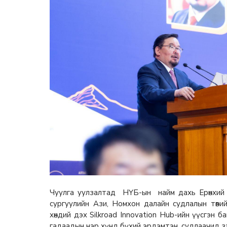
Чуулга уулзалтад НҮБ-ын найм дахь Ерөнхий
сургуулийн Ази, Номхон далайн судлалын төв
хөндий дэх Silkroad Innovation Hub-ийн үүсгэн 
гадаадын нэр хүнд бүхий эрдэмтэн, судлаачид зэр