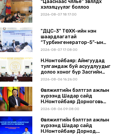
“Цааснаас чөлөөлье” зөвлөлдөх
хэлэлцүүлэг боллоо
2026-08-07 18:17:00
"ДЦС-3” ТӨХК-ийн нэн
шаардлагатай
“Турбингенератор-5”-ын
шинэчлэлийн төсвийг
2026-08-07 17:08:00
шийдвэрлэхээр болов
Н.Номтойбаяр: Аймгуудад
тулгамдаж буй асуудлуудыг
долоо хоног бүр Засгийн
газрын хуралдаанд
2026-08-06 16:26:00
танилцуулж, шийдвэрлүүлнэ
Өвөлжилтийн бэлтгэл ажлын
хүрээнд Шадар сайд
Н.Номтойбаяр Дорноговь
аймагт ажиллав
2026-08-06 09:08:00
Өвөлжилтийн бэлтгэл ажлын
хүрээнд Шадар сайд
Н.Номтойбаяр Дорнод,