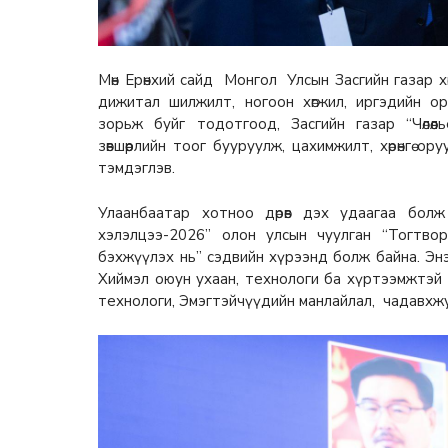
Мөн Ерөнхий сайд Монгол Улсын Засгийн газар хөгжл
дижитал шилжилт, ногоон хөгжил, иргэдийн о
зорьж буйг тодотгоод, Засгийн газар “Чөлөө
зөвшөөрлийн тоог бууруулж, цахимжилт, хөрөнгө 
тэмдэглэв.
Улаанбаатар хотноо дөрөв дэх удаагаа бол
хэлэлцээ-2026” олон улсын чуулган “Тогтворто
бэхжүүлэх нь” сэдвийн хүрээнд болж байна. Эн
Хиймэл оюун ухаан, технологи ба хүртээмжтэй 
технологи, Эмэгтэйчүүдийн манлайлал, чадавхжу