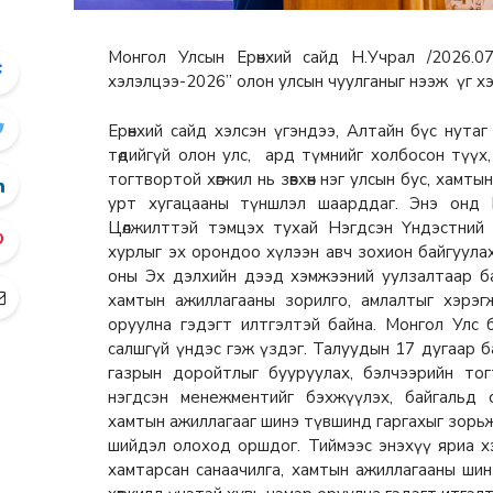
Монгол Улсын Ерөнхий сайд Н.Учрал /2026.
хэлэлцээ-2026” олон улсын чуулганыг нээж үг х
Ерөнхий сайд хэлсэн үгэндээ, Алтайн бүс нута
төдийгүй олон улс, ард түмнийг холбосон түүх, 
тогтвортой хөгжил нь зөвхөн нэг улсын бус, хамт
урт хугацааны түншлэл шаарддаг. Энэ онд 
Цөлжилттэй тэмцэх тухай Нэгдсэн Үндэстний
хурлыг эх орондоо хүлээн авч зохион байгуулах
оны Эх дэлхийн дээд хэмжээний уулзалтаар ба
хамтын ажиллагааны зорилго, амлалтыг хэрэг
оруулна гэдэгт илтгэлтэй байна. Монгол Улс 
салшгүй үндэс гэж үздэг. Талуудын 17 дугаар б
газрын доройтлыг бууруулах, бэлчээрийн тогт
нэгдсэн менежментийг бэхжүүлэх, байгальд 
хамтын ажиллагааг шинэ түвшинд гаргахыг зорьж 
шийдэл олоход оршдог. Тиймээс энэхүү яриа х
хамтарсан санаачилга, хамтын ажиллагааны ши