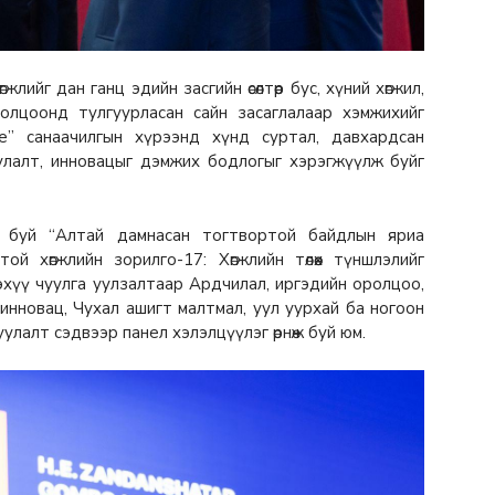
ийг дан ганц эдийн засгийн өсөлтөөр бус, хүний хөгжил,
ролцоонд тулгуурласан сайн засаглалаар хэмжихийг
лье” санаачилгын хүрээнд хүнд суртал, давхардсан
оруулалт, инновацыг дэмжих бодлогыг хэрэгжүүлж буйг
ж буй “Алтай дамнасан тогтвортой байдлын яриа
й хөгжлийн зорилго-17: Хөгжлийн төлөөх түншлэлийг
эхүү чуулга уулзалтаар Ардчилал, иргэдийн оролцоо,
инновац, Чухал ашигт малтмал, уул уурхай ба ногоон
улалт сэдвээр панел хэлэлцүүлэг өрнөж буй юм.