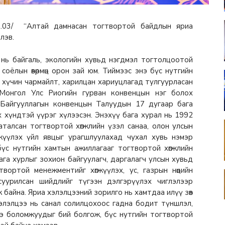
07.03/ “Алтай дамнасан тогтвортой байдлын яриа
элэв.
г нь байгаль, экологийн хувьд нэгдмэл тогтолцоотой
соёлын өвөрмөц орон зай юм. Тиймээс энэ бүс нутгийн
ын хүчин чармайлт, харилцан хариуцлагад тулгуурласан
Монгол Улс Риогийн гурван конвенцын нэг болох
 Байгууллагын конвенцын Талуудын 17 дугаар бага
 хүндтэй үүрэг хүлээсэн. Энэхүү бага хурал нь 1992
талсан тогтвортой хөгжлийн үзэл санаа, олон улсын
жүүлэх үйл явцыг урагшлуулахад чухал хувь нэмэр
бүс нутгийн хамтын ажиллагааг тогтвортой хөгжлийн
ага хурлыг зохион байгуулагч, даргалагч улсын хувьд
вортой менежментийг хөгжүүлэх, ус, газрын нөөцийн
суурилсан шийдлийг түгээн дэлгэрүүлэх чиглэлээр
байна. Яриа хэлэлцээний зорилго нь хамтдаа илүү зөв
элэлцээ нь санал солилцохоос гадна бодит түншлэл,
нэ боломжуудыг бий болгож, бүс нутгийн тогтвортой