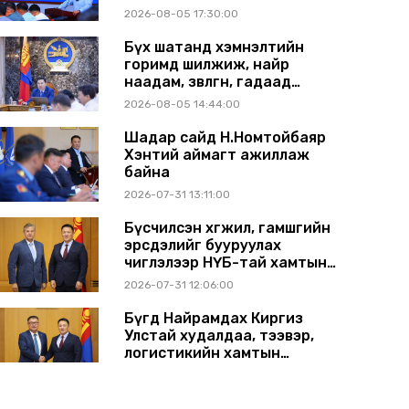
Сүхбаатар аймагт ажиллав
2026-08-05 17:30:00
Бүх шатанд хэмнэлтийн
горимд шилжиж, найр
наадам, зөвлөгөөн, гадаад
томилолтыг хориглолоо
2026-08-05 14:44:00
Шадар сайд Н.Номтойбаяр
Хэнтий аймагт ажиллаж
байна
2026-07-31 13:11:00
Бүсчилсэн хөгжил, гамшгийн
эрсдэлийг бууруулах
чиглэлээр НҮБ-тай хамтын
ажиллагаагаа өргөжүүлэхээр
2026-07-31 12:06:00
санал солилцлоо
Бүгд Найрамдах Киргиз
Улстай худалдаа, тээвэр,
логистикийн хамтын
ажиллагааг өргөжүүлнэ
2026-07-30 14:17:00