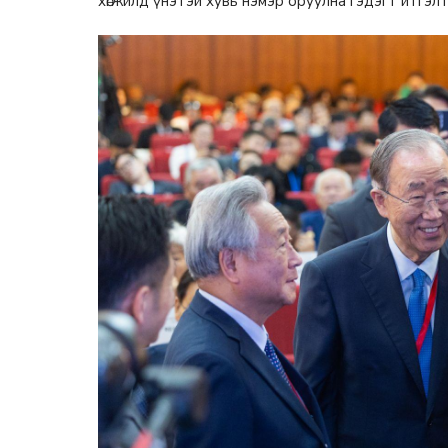
хөгжилд үнэтэй хувь нэмэр оруулна гэдэгт итгэл