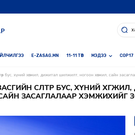
АР
ҮЙЛЧИЛГЭЭ
E-ZASAG.MN
11-11 ТӨВ
МЭДЭЭ
COP17
өлтөөр бус, хүний хөгжил, дижитал шилжилт, ногоон хөгжил, сайн зас
СГИЙН ӨСӨЛТӨӨР БУС, ХҮНИЙ ХӨГЖИЛ
 САЙН ЗАСАГЛАЛААР ХЭМЖИХИЙГ 