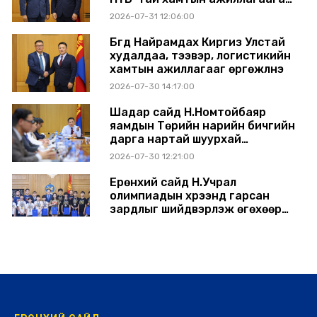
өргөжүүлэхээр санал солилцлоо
2026-07-31 12:06:00
Бүгд Найрамдах Киргиз Улстай
худалдаа, тээвэр, логистикийн
хамтын ажиллагааг өргөжүүлнэ
2026-07-30 14:17:00
Шадар сайд Н.Номтойбаяр
яамдын Төрийн нарийн бичгийн
дарга нартай шуурхай
хуралдлаа
2026-07-30 12:21:00
Ерөнхий сайд Н.Учрал
олимпиадын хүрээнд гарсан
зардлыг шийдвэрлэж өгөхөөр
болов
2026-07-29 14:11:00