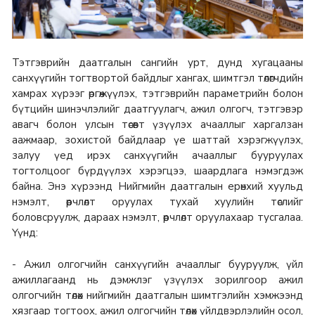
Тэтгэврийн даатгалын сангийн урт, дунд хугацааны
санхүүгийн тогтвортой байдлыг хангах, шимтгэл төлөгчдийн
хамрах хүрээг өргөжүүлэх, тэтгэврийн параметрийн болон
бүтцийн шинэчлэлийг даатгуулагч, ажил олгогч, тэтгэвэр
авагч болон улсын төсөвт үзүүлэх ачааллыг харгалзан
аажмаар, зохистой байдлаар үе шаттай хэрэгжүүлэх,
залуу үед ирэх санхүүгийн ачааллыг бууруулах
тогтолцоог бүрдүүлэх хэрэгцээ, шаардлага нэмэгдэж
байна. Энэ хүрээнд Нийгмийн даатгалын ерөнхий хуульд
нэмэлт, өөрчлөлт оруулах тухай хуулийн төслийг
боловсруулж, дараах нэмэлт, өөрчлөлт оруулахаар тусгалаа.
Үүнд:
- Ажил олгогчийн санхүүгийн ачааллыг бууруулж, үйл
ажиллагаанд нь дэмжлэг үзүүлэх зорилгоор ажил
олгогчийн төлөх нийгмийн даатгалын шимтгэлийн хэмжээнд
хязгаар тогтоох, ажил олгогчийн төлөх үйлдвэрлэлийн осол,