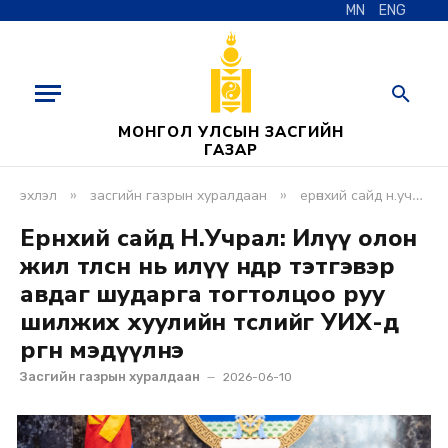
MN
ENG
МОНГОЛ УЛСЫН ЗАСГИЙН
ГАЗАР
»
»
эхлэл
засгийн газрын хуралдаан
ерөнхий сайд н.учрал: илүү олон жил төлсөн нь илүү өндөр тэтгэвэр авдаг шударга тогтолцоо руу шилжих хуулийн төслийг уих-д өргөн мэдүүлнэ
Ерөнхий сайд Н.Учрал: Илүү олон
жил төлсөн нь илүү өндөр тэтгэвэр
авдаг шударга тогтолцоо руу
шилжих хуулийн төслийг УИХ-д
өргөн мэдүүлнэ
Засгийн газрын хуралдаан
2026-06-10