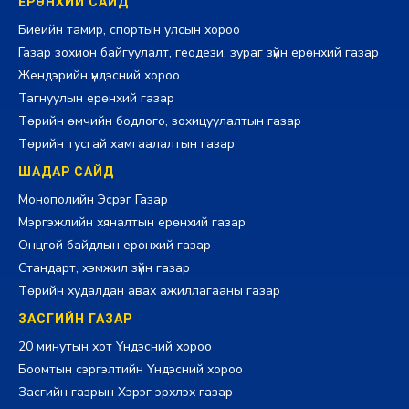
ЕРӨНХИЙ САЙД
Биеийн тамир, спортын улсын хороо
Газар зохион байгуулалт, геодези, зураг зүйн ерөнхий газар
Жендэрийн үндэсний хороо
Тагнуулын ерөнхий газар
Төрийн өмчийн бодлого, зохицуулалтын газар
Төрийн тусгай хамгаалалтын газар
ШАДАР САЙД
Монополийн Эсрэг Газар
Мэргэжлийн хяналтын ерөнхий газар
Онцгой байдлын ерөнхий газар
Стандарт, хэмжил зүйн газар
Төрийн худалдан авах ажиллагааны газар
ЗАСГИЙН ГАЗАР
20 минутын хот Үндэсний хороо
Боомтын сэргэлтийн Үндэсний хороо
Засгийн газрын Хэрэг эрхлэх газар