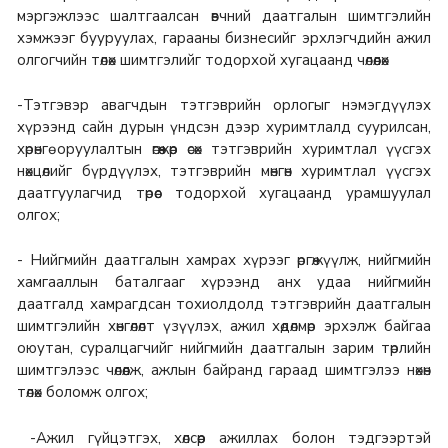
мэргэжлээс шалтгаалсан өвчний даатгалын шимтгэлийн
хэмжээг бууруулах, гарааны бизнесийг эрхлэгчдийн ажил
олгогчийн төлөх шимтгэлийг тодорхой хугацаанд чөлөөлөх
-Тэтгэвэр авагчдын тэтгэврийн орлогыг нэмэгдүүлэх
хүрээнд сайн дурын үндсэн дээр хуримтлалд суурилсан,
хөрөнгө оруулалтын өгөөжөөр өсөх тэтгэврийн хуримтлал үүсгэх
нөхцөлийг бүрдүүлэх, тэтгэврийн мөнгөн хуримтлал үүсгэх
даатгуулагчид төрөөс тодорхой хугацаанд урамшуулал
олгох;
- Нийгмийн даатгалын хамрах хүрээг өргөжүүлж, нийгмийн
хамгааллын баталгааг хүрээнд анх удаа нийгмийн
даатгалд хамрагдсан тохиолдолд тэтгэврийн даатгалын
шимтгэлийн хөнгөлөлт үзүүлэх, ажил хөдөлмөр эрхэлж байгаа
оюутан, суралцагчийг нийгмийн даатгалын зарим төрлийн
шимтгэлээс чөлөөлж, ажлын байранд гараад шимтгэлээ нөхөн
төлөх боломж олгох;
-Ажил гүйцэтгэх, хөлсөөр ажиллах болон тэдгээртэй