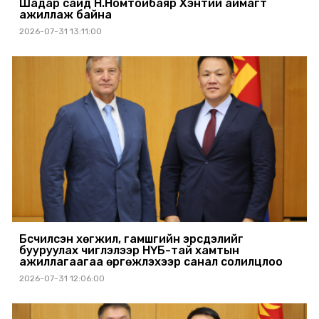
Шадар сайд Н.Номтойбаяр Хэнтий аймагт
ажиллаж байна
2026-07-31 13:11:00
Бүсчилсэн хөгжил, гамшгийн эрсдэлийг
бууруулах чиглэлээр НҮБ-тай хамтын
ажиллагаагаа өргөжүүлэхээр санал солилцлоо
2026-07-31 12:06:00