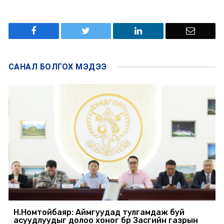
САНАЛ БОЛГОХ
МЭДЭЭ
Н.Номтойбаяр: Аймгуудад тулгамдаж буй
асуудлуудыг долоо хоног бүр Засгийн газрын