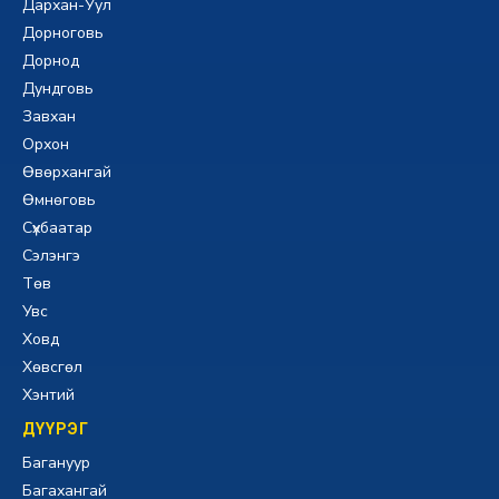
Дархан-Уул
Дорноговь
Дорнод
Дундговь
Завхан
Орхон
Өвөрхангай
Өмнөговь
Сүхбаатар
Сэлэнгэ
Төв
Увс
Ховд
Хөвсгөл
Хэнтий
ДҮҮРЭГ
Багануур
Багахангай