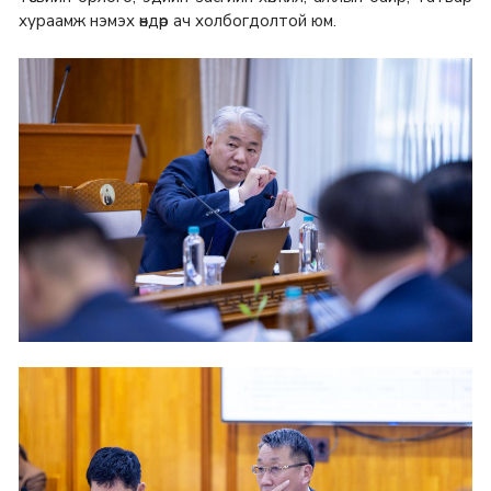
хураамж нэмэх өндөр ач холбогдолтой юм.