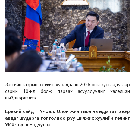
Засгийн газрын ээлжит хуралдаан 2026 оны зургаадугаар
сарын 10-нд болж дараах асуудлуудыг хэлэлцэн
шийдвэрлэлээ.
Ерөнхий сайд Н.Учрал: Олон жил төлсөн нь өндөр тэтгэвэр
авдаг шударга тогтолцоо руу шилжих хуулийн төслийг
УИХ-д өргөн мэдүүлнэ