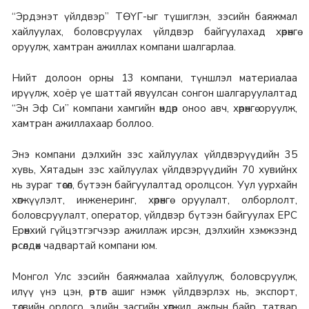
“Эрдэнэт үйлдвэр” ТӨҮГ-ыг түшиглэн, зэсийн баяжмал
хайлуулах, боловсруулах үйлдвэр байгуулахад хөрөнгө
оруулж, хамтран ажиллах компани шалгарлаа.
Нийт долоон орны 13 компани, түншлэл материалаа
ирүүлж, хоёр үе шаттай явуулсан сонгон шалгаруулалтад
“Эн Эф Си” компани хамгийн өндөр оноо авч, хөрөнгө оруулж,
хамтран ажиллахаар боллоо.
Энэ компани дэлхийн зэс хайлуулах үйлдвэрүүдийн 35
хувь, Хятадын зэс хайлуулах үйлдвэрүүдийн 70 хувийнх
нь зураг төсөл, бүтээн байгуулалтад оролцсон. Уул уурхайн
хөгжүүлэлт, инженеринг, хөрөнгө оруулалт, олборлолт,
боловсруулалт, оператор, үйлдвэр бүтээн байгуулах EPC
Ерөнхий гүйцэтгэгчээр ажиллаж ирсэн, дэлхийн хэмжээнд
өрсөлдөх чадвартай компани юм.
Монгол Улс зэсийн баяжмалаа хайлуулж, боловсруулж,
илүү үнэ цэн, өртөг ашиг нэмж үйлдвэрлэх нь, экспорт,
төсвийн орлого, эдийн засгийн хөгжил, ажлын байр, татвар