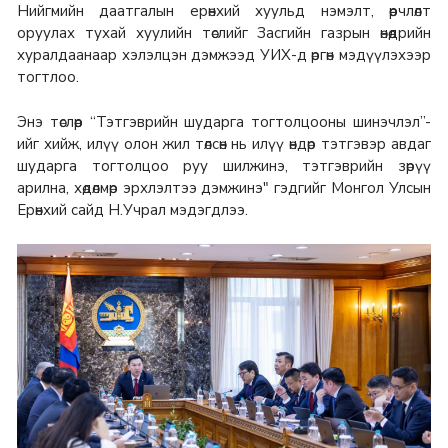
Нийгмийн даатгалын ерөнхий хуульд нэмэлт, өөрчлөлт
оруулах тухай хуулийн төслийг Засгийн газрын өнөөдрийн
хуралдаанаар хэлэлцэн дэмжээд УИХ-д өргөн мэдүүлэхээр
тогтлоо.
Энэ төслөөр “Тэтгэврийн шударга тогтолцооны шинэчлэл”-
ийг хийж, илүү олон жил төлсөн нь илүү өндөр тэтгэвэр авдаг
шударга тогтолцоо руу шилжинэ, тэтгэврийн зөрүү
арилна, хөдөлмөр эрхлэлтээ дэмжинэ" гэдгийг Монгол Улсын
Ерөнхий сайд Н.Учрал мэдэгдлээ.