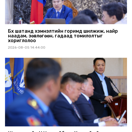
Бүх шатанд хэмнэлтийн горимд шилжиж, найр
наадам, зөвлөгөөн, гадаад томилолтыг
хориглолоо
2026-08-05 14:44:00