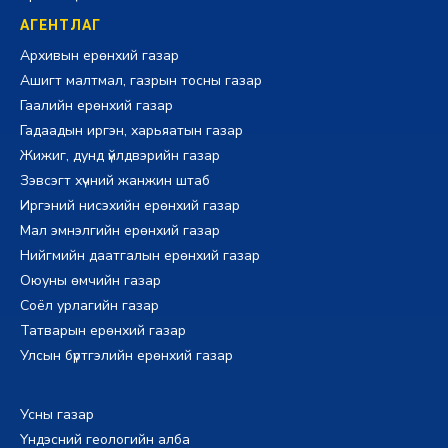
АГЕНТЛАГ
Архивын ерөнхий газар
Ашигт малтмал, газрын тосны газар
Гаалийн ерөнхий газар
Гадаадын иргэн, харьяатын газар
Жижиг, дунд үйлдвэрийн газар
Зэвсэгт хүчний жанжин штаб
Иргэний нисэхийн ерөнхий газар
Мал эмнэлгийн ерөнхий газар
Нийгмийн даатгалын ерөнхий газар
Оюуны өмчийн газар
Соёл урлагийн газар
Татварын ерөнхий газар
Улсын бүртгэлийн ерөнхий газар
Усны газар
Үндэсний геологийн алба