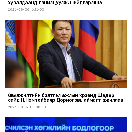
хуралдаанд танилцуулж, шийдвэрлүүлнэ
2026-08-06 16:26:00
Өвөлжилтийн бэлтгэл ажлын хүрээнд Шадар
сайд Н.Номтойбаяр Дорноговь аймагт ажиллав
2026-08-06 09:08:00