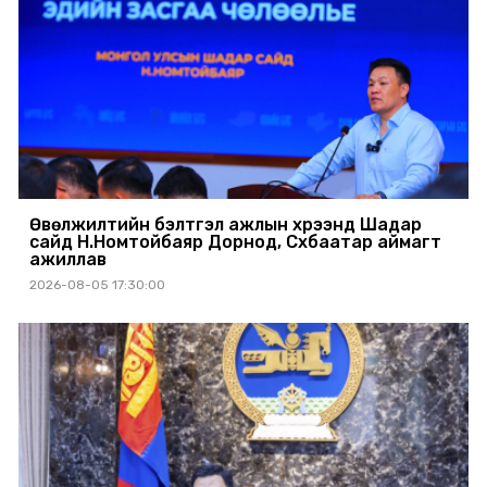
Өвөлжилтийн бэлтгэл ажлын хүрээнд Шадар
сайд Н.Номтойбаяр Дорнод, Сүхбаатар аймагт
ажиллав
2026-08-05 17:30:00