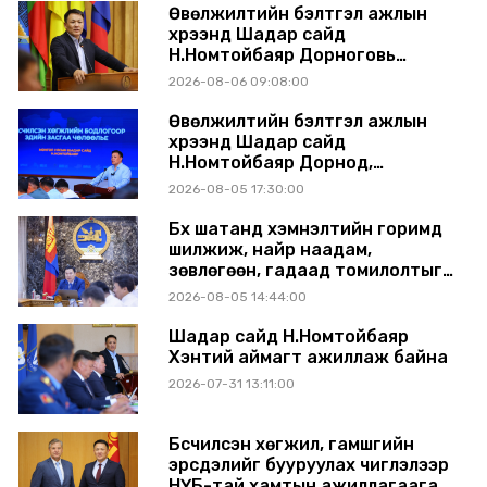
Өвөлжилтийн бэлтгэл ажлын
хүрээнд Шадар сайд
Н.Номтойбаяр Дорноговь
аймагт ажиллав
2026-08-06 09:08:00
Өвөлжилтийн бэлтгэл ажлын
хүрээнд Шадар сайд
Н.Номтойбаяр Дорнод,
Сүхбаатар аймагт ажиллав
2026-08-05 17:30:00
Бүх шатанд хэмнэлтийн горимд
шилжиж, найр наадам,
зөвлөгөөн, гадаад томилолтыг
хориглолоо
2026-08-05 14:44:00
Шадар сайд Н.Номтойбаяр
Хэнтий аймагт ажиллаж байна
2026-07-31 13:11:00
Бүсчилсэн хөгжил, гамшгийн
эрсдэлийг бууруулах чиглэлээр
НҮБ-тай хамтын ажиллагаагаа