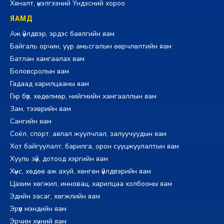
Хяналт, үнэлгээний Үндэсний хороо
ЯАМД
Аж үйлдвэр, эрдэс баялгийн яам
Байгаль орчин, уур амьсгалын өөрчлөлтийн яам
Батлан хамгаалах яам
Боловсролын яам
Гадаад харилцааны яам
Гэр бүл, хөдөлмөр, нийгмийн хамгааллын яам
Зам, тээврийн яам
Сангийн яам
Соёл, спорт, аялал жуулчлал, залуучуудын яам
Хот байгуулалт, барилга, орон сууцжуулалтын яам
Хууль зүй, дотоод хэргийн яам
Хүнс, хөдөө аж ахуй, хөнгөн үйлдвэрийн яам
Цахим хөгжил, инновац, харилцаа холбооны яам
Эдийн засаг, хөгжлийн яам
Эрүүл мэндийн яам
Эрчим хүчний яам