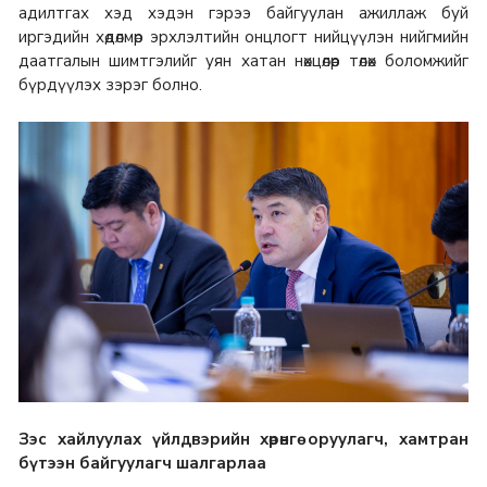
адилтгах хэд хэдэн гэрээ байгуулан ажиллаж буй
иргэдийн хөдөлмөр эрхлэлтийн онцлогт нийцүүлэн нийгмийн
даатгалын шимтгэлийг уян хатан нөхцөлөөр төлөх боломжийг
бүрдүүлэх зэрэг болно.
Зэс хайлуулах үйлдвэрийн хөрөнгө оруулагч, хамтран
бүтээн байгуулагч шалгарлаа