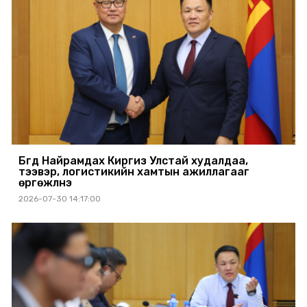
Бүгд Найрамдах Киргиз Улстай худалдаа,
тээвэр, логистикийн хамтын ажиллагааг
өргөжүүлнэ
2026-07-30 14:17:00