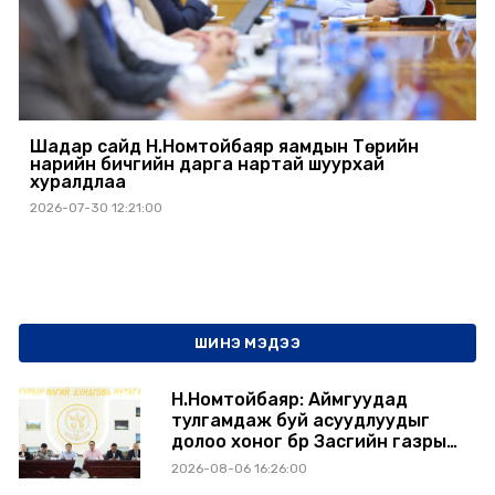
Шадар сайд Н.Номтойбаяр яамдын Төрийн
нарийн бичгийн дарга нартай шуурхай
хуралдлаа
2026-07-30 12:21:00
ШИНЭ МЭДЭЭ
Н.Номтойбаяр: Аймгуудад
тулгамдаж буй асуудлуудыг
долоо хоног бүр Засгийн газрын
хуралдаанд танилцуулж,
2026-08-06 16:26:00
шийдвэрлүүлнэ