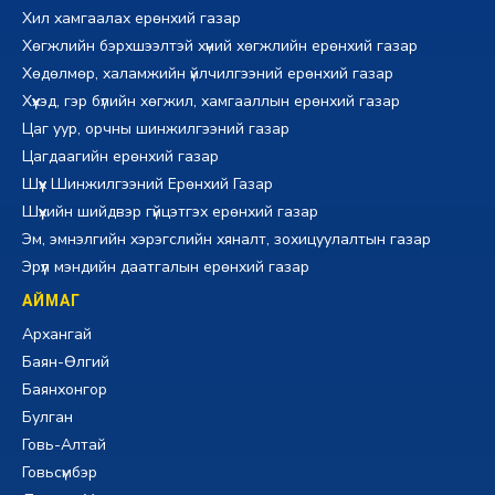
Хил хамгаалах ерөнхий газар
Хөгжлийн бэрхшээлтэй хүний хөгжлийн ерөнхий газар
Хөдөлмөр, халамжийн үйлчилгээний ерөнхий газар
Хүүхэд, гэр бүлийн хөгжил, хамгааллын ерөнхий газар
Цаг уур, орчны шинжилгээний газар
Цагдаагийн ерөнхий газар
Шүүх Шинжилгээний Ерөнхий Газар
Шүүхийн шийдвэр гүйцэтгэх ерөнхий газар
Эм, эмнэлгийн хэрэгслийн хяналт, зохицуулалтын газар
Эрүүл мэндийн даатгалын ерөнхий газар
АЙМАГ
Архангай
Баян-Өлгий
Баянхонгор
Булган
Говь-Алтай
Говьсүмбэр