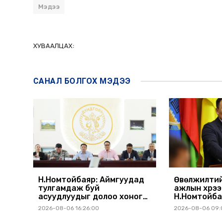
Мэдээ
ХУВААЛЦАХ:
САНАЛ БОЛГОХ
МЭДЭЭ
Н.Номтойбаяр: Аймгуудад
Өвөлжилтий
тулгамдаж буй
ажлын хүрэ
асуудлуудыг долоо хоног
Н.Номтойба
бүр Засгийн газрын
аймагт ажи
2026-08-06 16:26:00
2026-08-06 09:
хуралдаанд танилцуулж,
шийдвэрлүүлнэ