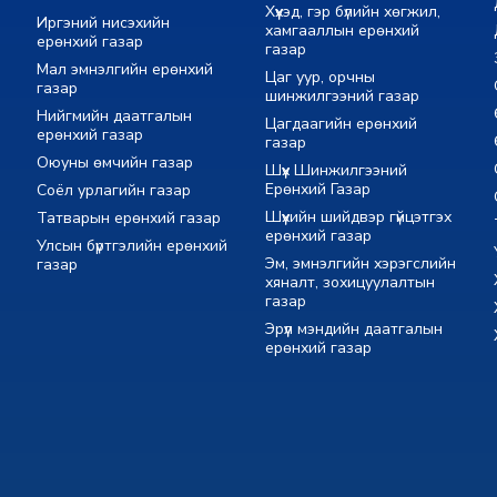
Хүүхэд, гэр бүлийн хөгжил,
Иргэний нисэхийн
хамгааллын ерөнхий
ерөнхий газар
газар
Мал эмнэлгийн ерөнхий
Цаг уур, орчны
газар
шинжилгээний газар
Нийгмийн даатгалын
Цагдаагийн ерөнхий
ерөнхий газар
газар
Оюуны өмчийн газар
Шүүх Шинжилгээний
Ерөнхий Газар
Соёл урлагийн газар
Шүүхийн шийдвэр гүйцэтгэх
Татварын ерөнхий газар
ерөнхий газар
Улсын бүртгэлийн ерөнхий
Эм, эмнэлгийн хэрэгслийн
газар
хяналт, зохицуулалтын
газар
Эрүүл мэндийн даатгалын
ерөнхий газар