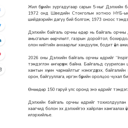
Жил бүрийн зургадугаар сарын 5-ныг Дэлхийн ба
1972 онд Шведийн Стокгольм хотноо НҮБ-ын 
шийдвэрийн дагуу бий болгож, 1973 оноос тэмдэ
Дэлхийн байгаль орчны өдөр нь байгаль орчны 
амьсгалын өөрчлөлт, газрын доройтол, бохирдо
олон нийтийн анхаарлыг хандуулж, бодит үйл ажил
2026 оны Дэлхийн байгаль орчны өдрийг “Inspire
тэмдэглэн өнгөрүүлж байна. Байгальд суурилсан 
хамтын хүчин чармайлтыг нэмэгдүүлэх, байгалийн
орон, байгууллага, иргэн бүрийн оролцоо чухал би
Өнөөдөр 150 гаруй улс оронд энэ өдрийг тэмдэгл
Дэлхийн байгаль орчны өдрийг тохиолдуулан б
хаагчид болон эх дэлхийгээ хайрлан хамгаалах ү
илэрхийлье.