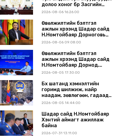
долоо хоног бүр Засгийн
газрын хуралдаанд
2026-08-06 16:26:00
танилцуулж, шийдвэрлүүлнэ
Өвөлжилтийн бэлтгэл
ажлын хүрээнд Шадар сайд
Н.Номтойбаяр Дорноговь
аймагт ажиллав
2026-08-06 09:08:00
Өвөлжилтийн бэлтгэл
ажлын хүрээнд Шадар сайд
Н.Номтойбаяр Дорнод,
Сүхбаатар аймагт ажиллав
2026-08-05 17:30:00
Бүх шатанд хэмнэлтийн
горимд шилжиж, найр
наадам, зөвлөгөөн, гадаад
томилолтыг хориглолоо
2026-08-05 14:44:00
Шадар сайд Н.Номтойбаяр
Хэнтий аймагт ажиллаж
байна
2026-07-31 13:11:00