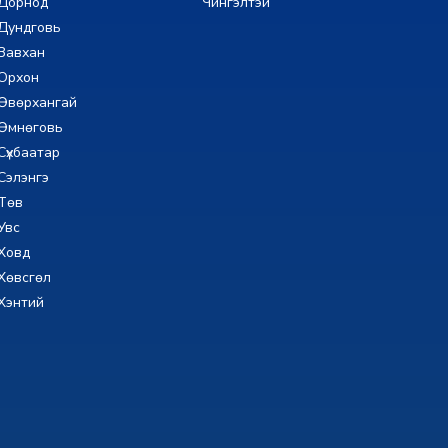
Дорнод
Чингэлтэй
Дундговь
Завхан
Орхон
Өвөрхангай
Өмнөговь
Сүхбаатар
Сэлэнгэ
Төв
Увс
Ховд
Хөвсгөл
Хэнтий