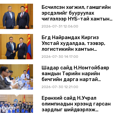
Бүсчилсэн хөгжил, гамшгийн
эрсдэлийг бууруулах
чиглэлээр НҮБ-тай хамтын
ажиллагаагаа өргөжүүлэхээр
2026-07-31 12:06:00
санал солилцлоо
Бүгд Найрамдах Киргиз
Улстай худалдаа, тээвэр,
логистикийн хамтын
ажиллагааг өргөжүүлнэ
2026-07-30 14:17:00
Шадар сайд Н.Номтойбаяр
яамдын Төрийн нарийн
бичгийн дарга нартай
шуурхай хуралдлаа
2026-07-30 12:21:00
Ерөнхий сайд Н.Учрал
олимпиадын хүрээнд гарсан
зардлыг шийдвэрлэж
өгөхөөр болов
2026-07-29 14:11:00