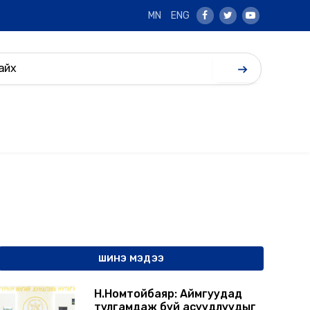
MN
ENG
Facebook
Twitter
Youtube
ШИНЭ МЭДЭЭ
Н.Номтойбаяр: Аймгуудад
тулгамдаж буй асуудлуудыг