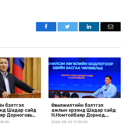
н бэлтгэл
Өвөлжилтийн бэлтгэл
энд Шадар сайд
ажлын хүрээнд Шадар сайд
яр Дорноговь
Н.Номтойбаяр Дорнод,
ллав
Сүхбаатар аймагт ажиллав
08:00
2026-08-05 17:30:00