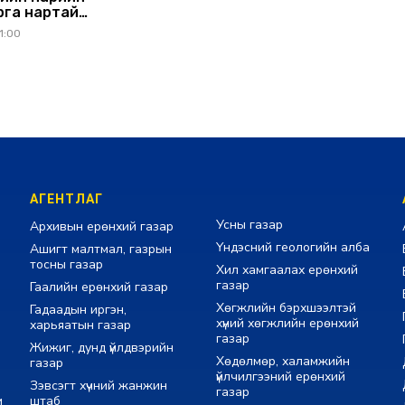
рга нартай
ралдлаа
1:00
АГЕНТЛАГ
Усны газар
Архивын ерөнхий газар
Үндэсний геологийн алба
Ашигт малтмал, газрын
тосны газар
Хил хамгаалах ерөнхий
газар
Гаалийн ерөнхий газар
Хөгжлийн бэрхшээлтэй
Гадаадын иргэн,
хүний хөгжлийн ерөнхий
харьяатын газар
газар
Жижиг, дунд үйлдвэрийн
Хөдөлмөр, халамжийн
газар
үйлчилгээний ерөнхий
Зэвсэгт хүчний жанжин
газар
м
штаб