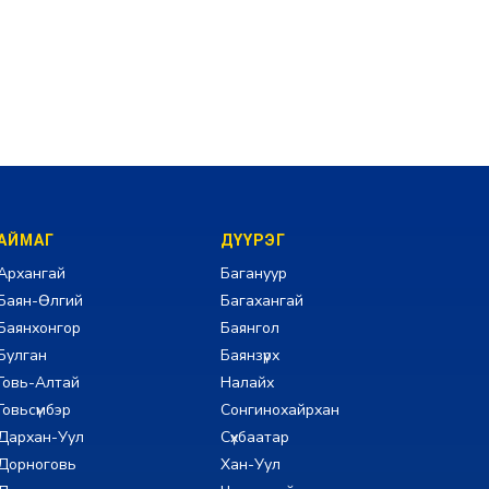
АЙМАГ
ДҮҮРЭГ
Архангай
Багануур
Баян-Өлгий
Багахангай
Баянхонгор
Баянгол
Булган
Баянзүрх
Говь-Алтай
Налайх
Говьсүмбэр
Сонгинохайрхан
Дархан-Уул
Сүхбаатар
Дорноговь
Хан-Уул