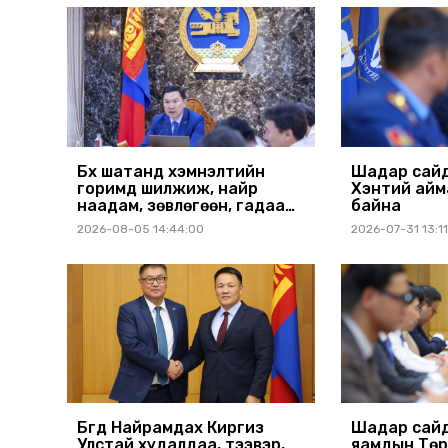
Бүх шатанд хэмнэлтийн
Шадар сайд
горимд шилжиж, найр
Хэнтий айм
наадам, зөвлөгөөн, гадаад
байна
томилолтыг хориглолоо
2026-08-05 14:44:00
2026-07-31 13:1
Бүгд Найрамдах Киргиз
Шадар сайд
Улстай худалдаа, тээвэр,
яамдын Төр