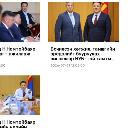
 Н.Номтойбаяр
Бүсчилсэн хөгжил, гамшгийн
агт ажиллаж
эрсдэлийг бууруулах
чиглэлээр НҮБ-тай хамтын
ажиллагаагаа өргөжүүлэхээр
1:00
2026-07-31 12:06:00
санал солилцлоо
 Н.Номтойбаяр
ийн нарийн