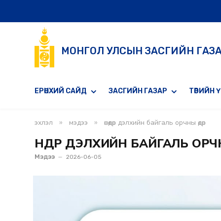
МОНГОЛ УЛСЫН ЗАСГИЙН ГАЗ
ЕРӨНХИЙ САЙД
ЗАСГИЙН ГАЗАР
ТӨРИЙН 
»
»
эхлэл
мэдээ
өнөөдөр дэлхийн байгаль орчны өдөр
ӨНӨӨДӨР ДЭЛХИЙН БАЙГАЛЬ ОРЧН
Мэдээ
2026-06-05