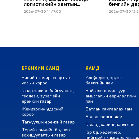
логистикийн хамтын
бичгийн да
ажиллагааг өргөжүүлнэ
шуурхай ху
2026-07-30 14:17:00
2026-07-30 12:2
ЕРӨНХИЙ САЙД
ЯАМД
Биеийн тамир, спортын
Аж үйлдвэр, эрдэс
улсын хороо
баялгийн яам
Газар зохион байгуулалт,
Байгаль орчин, уур
геодези, зураг зүйн
амьсгалын өөрчлөлтийн
ерөнхий газар
яам
Жендэрийн үндэсний
Батлан хамгаалах яам
хороо
Боловсролын яам
Тагнуулын ерөнхий газар
Гадаад харилцааны яам
Төрийн өмчийн бодлого,
Гэр бүл, хөдөлмөр,
зохицуулалтын газар
нийгмийн хамгааллын яа