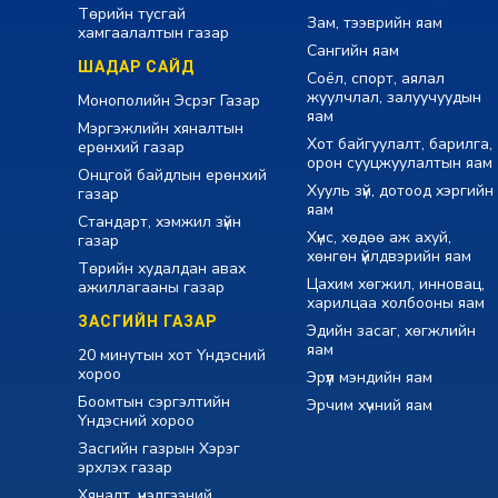
Төрийн тусгай
Зам, тээврийн яам
хамгаалалтын газар
Сангийн яам
ШАДАР САЙД
Соёл, спорт, аялал
жуулчлал, залуучуудын
Монополийн Эсрэг Газар
яам
Мэргэжлийн хяналтын
Хот байгуулалт, барилга,
ерөнхий газар
орон сууцжуулалтын яам
Онцгой байдлын ерөнхий
Хууль зүй, дотоод хэргийн
газар
яам
Стандарт, хэмжил зүйн
Хүнс, хөдөө аж ахуй,
газар
хөнгөн үйлдвэрийн яам
Төрийн худалдан авах
Цахим хөгжил, инновац,
ажиллагааны газар
харилцаа холбооны яам
ЗАСГИЙН ГАЗАР
Эдийн засаг, хөгжлийн
яам
20 минутын хот Үндэсний
хороо
Эрүүл мэндийн яам
Боомтын сэргэлтийн
Эрчим хүчний яам
Үндэсний хороо
Засгийн газрын Хэрэг
эрхлэх газар
Хяналт, үнэлгээний