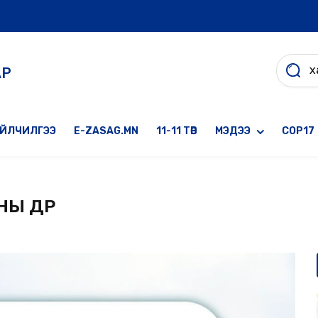
АР
ҮЙЛЧИЛГЭЭ
E-ZASAG.MN
11-11 ТӨВ
МЭДЭЭ
COP17
Ы ӨДӨР