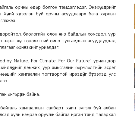
йгаль орчны өдөр болгон тэмдэглэдэг. Энэхүү өдрийг
Хүний хүрээлэн буй орчны асуудлаарх бага хурлын
глэжээ.
доройтол, биологийн олон янз байдлын хомсдол, уур
л зэрэг хүн төрөлхтний өмнө тулгамдсан асуудлуудад
лагааг өрнүүлэхийг уриалдаг.
d by Nature. For Climate. For Our Future” уриан дор
шийдлүүдийг дэмжих, уур амьсгалын өөрчлөлтийн эсрэг
 нөөцийг хамгаалан тогтвортой ирээдүйг бүтээхэд улс
лээ.
эн өнгөрүүлж байна.
айгаль хамгааллын салбарт хүчин зүтгэж буй албан
йлсэд хувь нэмрээ оруулж байгаа иргэн танд талархал