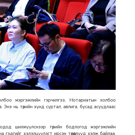
 холбоо мэргэжлийн гэрчилгээ, Нотариатын холбоо
 Энэ нь төрийн хүнд суртал, авлига, бусад асуудлаас
оодод шилжүүлснээр төрийн бодлогод мэргэжлийн
гэдгийг хэлэлцүүлэгт ирсэн төлөөллүүд хэлж байлаа.