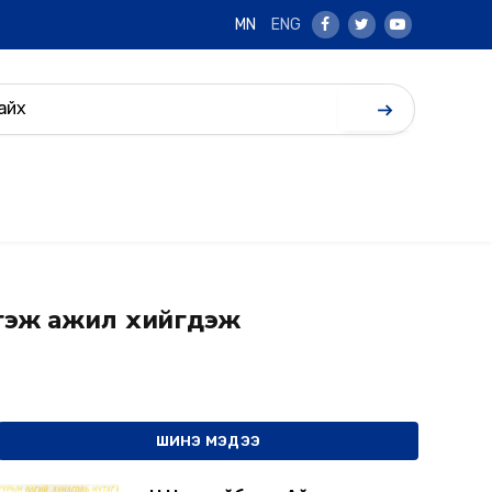
MN
ENG
Facebook
Twitter
Youtube
гэж ажил хийгдэж
ШИНЭ МЭДЭЭ