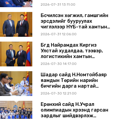
2026-07-31 13:11:00
Бүсчилсэн хөгжил, гамшгийн
эрсдэлийг бууруулах
чиглэлээр НҮБ-тай хамтын
ажиллагаагаа өргөжүүлэхээр
2026-07-31 12:06:00
санал солилцлоо
Бүгд Найрамдах Киргиз
Улстай худалдаа, тээвэр,
логистикийн хамтын
ажиллагааг өргөжүүлнэ
2026-07-30 14:17:00
Шадар сайд Н.Номтойбаяр
яамдын Төрийн нарийн
бичгийн дарга нартай
шуурхай хуралдлаа
2026-07-30 12:21:00
Ерөнхий сайд Н.Учрал
олимпиадын хүрээнд гарсан
зардлыг шийдвэрлэж
өгөхөөр болов
2026-07-29 14:11:00