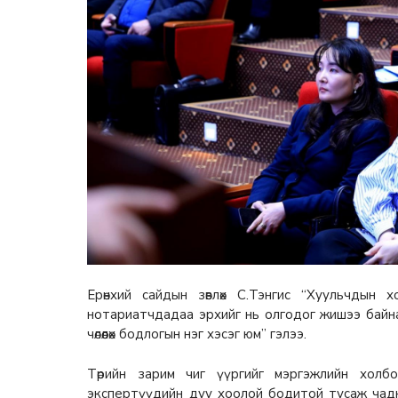
Ерөнхий сайдын зөвлөх С.Тэнгис “Хуульчдын
нотариатчдадаа эрхийг нь олгодог жишээ байна.
чөлөөлөх бодлогын нэг хэсэг юм” гэлээ.
Төрийн зарим чиг үүргийг мэргэжлийн холб
экспертүүдийн дуу хоолой бодитой тусаж чадна 