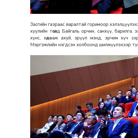
Засгийн газраас яаралтай горимоор хэлэлцүүлэ
хуулийн төсөлд Байгаль орчин, санхүү, барилга, 
хүнс, хөдөө аж ахуй, эрүүл мэнд, эрчим хүч зэ
Мэргэжлийн нэгдсэн холбоонд шилжүүлэхээр ту