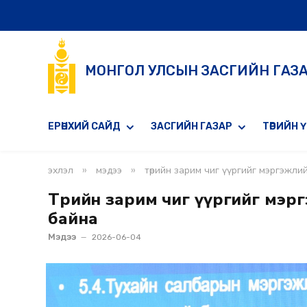
МОНГОЛ УЛСЫН ЗАСГИЙН ГАЗ
ЕРӨНХИЙ САЙД
ЗАСГИЙН ГАЗАР
ТӨРИЙН 
»
»
эхлэл
мэдээ
төрийн зарим чиг үүргийг мэргэжл
Төрийн зарим чиг үүргийг мэ
байна
Мэдээ
2026-06-04