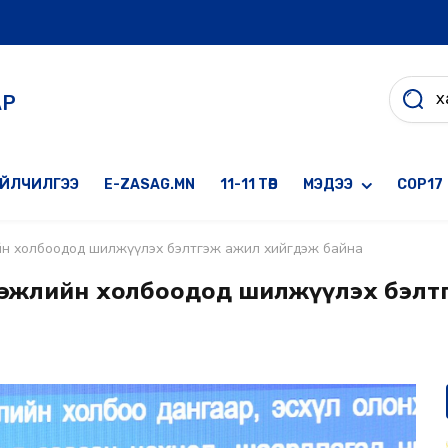
АР
ҮЙЛЧИЛГЭЭ
E-ZASAG.MN
11-11 ТӨВ
МЭДЭЭ
COP17
ийн холбоодод шилжүүлэх бэлтгэж ажил хийгдэж байна
ргэжлийн холбоодод шилжүүлэх бэлт