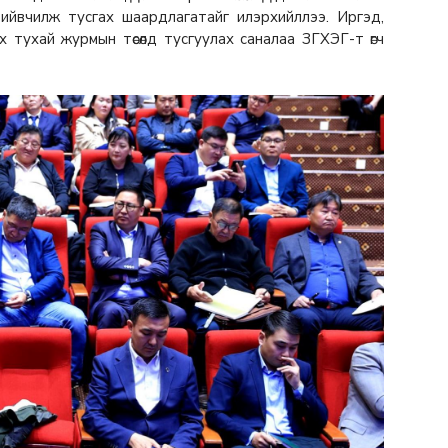
ийвчилж тусгах шаардлагатайг илэрхийллээ. Иргэд,
 тухай журмын төсөлд тусгуулах саналаа ЗГХЭГ-т өгч