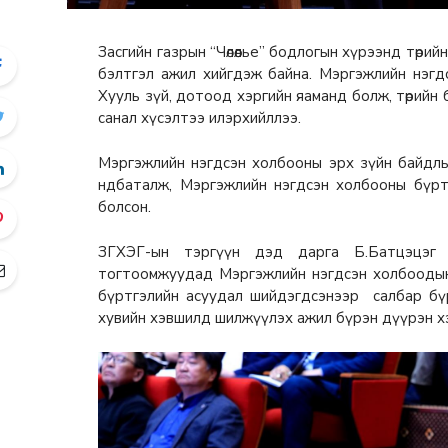
Засгийн газрын “Чөлөөлье” бодлогын хүрээнд төр
бэлтгэл ажил хийгдэж байна. Мэргэжлийн нэгдсэ
Хууль зүй, дотоод хэргийн яаманд болж, төрийн б
санал хүсэлтээ илэрхийллээ.
Мэргэжлийн нэгдсэн холбооны эрх зүйн байдлын
ндбаталж, Мэргэжлийн нэгдсэн холбооны бүртг
болсон.
ЗГХЭГ-ын тэргүүн дэд дарга Б.Батцэцэг “З
тогтоомжуудад Мэргэжлийн нэгдсэн холбоодын
бүртгэлийн асуудал шийдэгдсэнээр салбар бүр
хувийн хэвшилд шилжүүлэх ажил бүрэн дүүрэн х