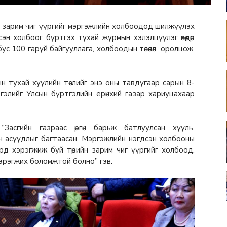
ийн зарим чиг үүргийг мэргэжлийн холбоодод шилжүүлэх
н холбоог бүртгэх тухай журмын хэлэлцүүлэг өнөөдөр
ус 100 гаруй байгууллага, холбоодын төлөөлөл оролцож,
 тухай хуулийн төслийг энэ оны тавдугаар сарын 8-
элийг Улсын бүртгэлийн ерөнхий газар хариуцахаар
асгийн газраас өргөн барьж батлуулсан хууль,
 асуудлыг багтаасан. Мэргэжлийн нэгдсэн холбооны
д хэрэгжиж буй төрийн зарим чиг үүргийг холбоод,
эрэгжих боломжтой болно” гэв.