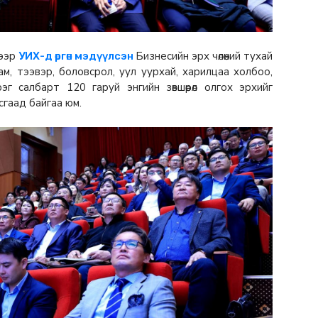
хээр
Бизнесийн эрх чөлөөний тухай
УИХ-д өргөн мэдүүлсэн
зам, тээвэр, боловсрол, уул уурхай, харилцаа холбоо,
рэг салбарт 120 гаруй энгийн зөвшөөрөл олгох эрхийг
сгаад байгаа юм.