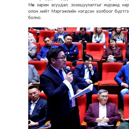
Мөн зарим асуудал, зохицуулалтыг журамд нар
олон нийт Мэргэжлийн нэгдсэн холбоог бүртгэх
болно.