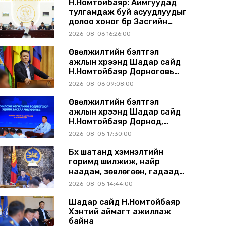
Н.Номтойбаяр: Аймгуудад
тулгамдаж буй асуудлуудыг
долоо хоног бүр Засгийн
газрын хуралдаанд
2026-08-06 16:26:00
танилцуулж, шийдвэрлүүлнэ
Өвөлжилтийн бэлтгэл
ажлын хүрээнд Шадар сайд
Н.Номтойбаяр Дорноговь
аймагт ажиллав
2026-08-06 09:08:00
Өвөлжилтийн бэлтгэл
ажлын хүрээнд Шадар сайд
Н.Номтойбаяр Дорнод,
Сүхбаатар аймагт ажиллав
2026-08-05 17:30:00
Бүх шатанд хэмнэлтийн
горимд шилжиж, найр
наадам, зөвлөгөөн, гадаад
томилолтыг хориглолоо
2026-08-05 14:44:00
Шадар сайд Н.Номтойбаяр
Хэнтий аймагт ажиллаж
байна