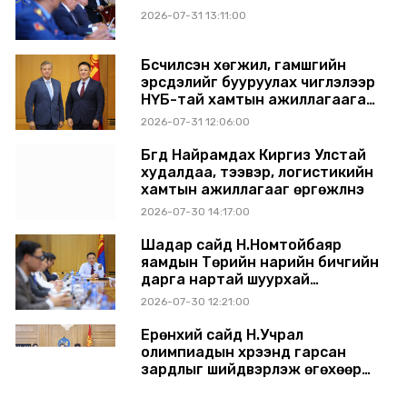
2026-07-31 13:11:00
Бүсчилсэн хөгжил, гамшгийн
эрсдэлийг бууруулах чиглэлээр
НҮБ-тай хамтын ажиллагаагаа
өргөжүүлэхээр санал солилцлоо
2026-07-31 12:06:00
Бүгд Найрамдах Киргиз Улстай
худалдаа, тээвэр, логистикийн
хамтын ажиллагааг өргөжүүлнэ
2026-07-30 14:17:00
Шадар сайд Н.Номтойбаяр
яамдын Төрийн нарийн бичгийн
дарга нартай шуурхай
хуралдлаа
2026-07-30 12:21:00
Ерөнхий сайд Н.Учрал
олимпиадын хүрээнд гарсан
зардлыг шийдвэрлэж өгөхөөр
болов
2026-07-29 14:11:00