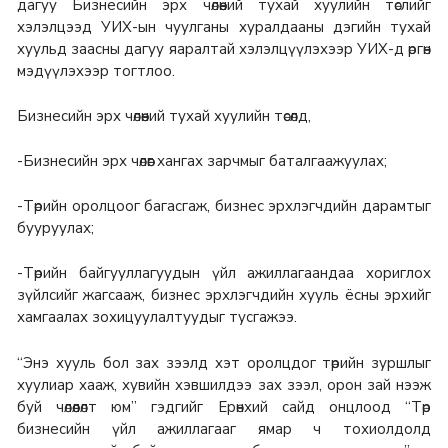
дагуу Бизнесийн эрх чөлөөний тухай хуулийн төслийг
хэлэлцээд УИХ-ын чуулганы хуралдааны дэгийн тухай
хуульд заасны дагуу яаралтай хэлэлцүүлэхээр УИХ-д өргөн
мэдүүлэхээр тогтлоо.
Бизнесийн эрх чөлөөний тухай хуулийн төсөлд,
-Бизнесийн эрх чөлөөг хангах зарчмыг баталгаажуулах;
-Төрийн оролцоог багасгаж, бизнес эрхлэгчдийн дарамтыг
бууруулах;
-Төрийн байгууллагуудын үйл ажиллагаандаа хориглох
зүйлсийг жагсааж, бизнес эрхлэгчдийн хууль ёсны эрхийг
хамгаалах зохицуулалтуудыг тусгажээ.
“Энэ хууль бол зах зээлд хэт оролцдог төрийн зуршлыг
хуулиар хааж, хувийн хэвшилдээ зах зээл, орон зай нээж
буй чөлөөлөлт юм” гэдгийг Ерөнхий сайд онцлоод “Төр
бизнесийн үйл ажиллагааг ямар ч тохиолдолд