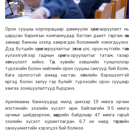
Орон сууцны корпорацаар дамжуулж хөрөнгө оруулалт нь
царцсан барилгын компаниудад батлан даалт гаргаж өгөх
замаар банкны зээлд хамрагдах боломжийг нэмэгдүүлнэ.
Дэд бүтцийн хөрөнгө оруулалтыг зөвхөн улс, орон нутгийн төсөв
хүлээлгүйгээр гаднын хөрөнгө оруулалтыг татаж, газар
хөгжүүлэлт хийнэ. Төр, хувийн хэвшлийн түншлэлээр
түрээсийн болон нийгмийн орон сууцны сангууд бий болж,
бага орлоготой ахмад настан, хөгжлийн бэрхшээлтэй
иргэд болон залуу гэр бүлийг түрээсийн орон сууцаар
хангах зохицуулалтууд бүрдэнэ.
Арилжааны банкнуудад жилд шинээр 19 мянга орчим
ипотекийн зээлийн хүсэлт ирж байгаагийн 9.5 мянга
орчмыг шийдвэрлэж, өнөөдрийн байдлаар 47 мянга гаруй
зээлийн хүсэлт хуримтлагдан, 6.7 их наяд төгрөгийн
санхүүжилтийн хэрэгцээ бий болжээ.