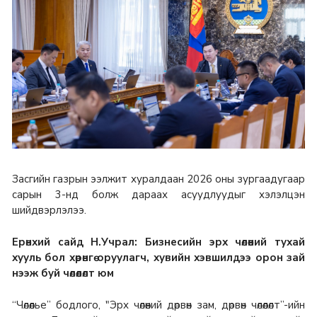
Засгийн газрын ээлжит хуралдаан 2026 оны зургаадугаар
сарын 3-нд болж дараах асуудлуудыг хэлэлцэн
шийдвэрлэлээ.
Ерөнхий сайд Н.Учрал: Бизнесийн эрх чөлөөний тухай
хууль бол хөрөнгө оруулагч, хувийн хэвшилдээ орон зай
нээж буй чөлөөлөлт юм
“Чөлөөлье” бодлого, "Эрх чөлөөний дөрвөн зам, дөрвөн чөлөөлөлт”-ийн