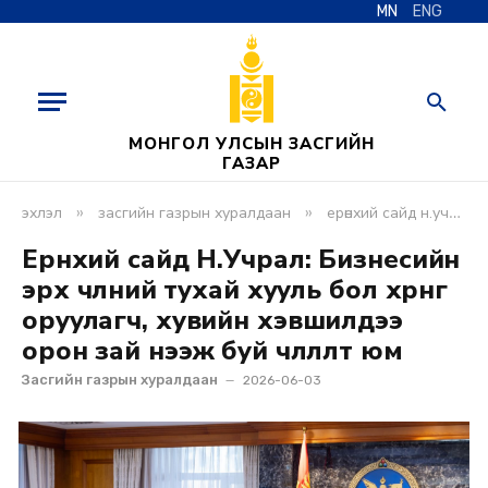
MN
ENG
МОНГОЛ УЛСЫН ЗАСГИЙН
ГАЗАР
»
»
эхлэл
засгийн газрын хуралдаан
ерөнхий сайд н.учрал: бизнесийн эрх чөлөөний тухай хууль бол хөрөнгө оруулагч, хувийн хэвшилдээ орон зай нээж буй чөлөөлөлт юм
Ерөнхий сайд Н.Учрал: Бизнесийн
эрх чөлөөний тухай хууль бол хөрөнгө
оруулагч, хувийн хэвшилдээ
орон зай нээж буй чөлөөлөлт юм
Засгийн газрын хуралдаан
2026-06-03