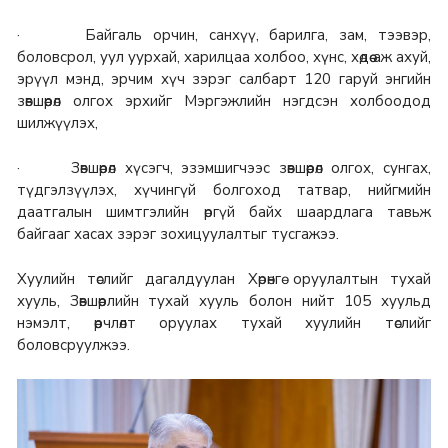
· Байгаль орчин, санхүү, барилга, зам, тээвэр,
боловсрол, уул уурхай, харилцаа холбоо, хүнс, хөдөө аж ахуй,
эрүүл мэнд, эрчим хүч зэрэг салбарт 120 гаруй энгийн
зөвшөөрөл олгох эрхийг Мэргэжлийн нэгдсэн холбоодод
шилжүүлэх,
· Зөвшөөрөл хүсэгч, эзэмшигчээс зөвшөөрөл олгох, сунгах,
түдгэлзүүлэх, хүчингүй болгоход татвар, нийгмийн
даатгалын шимтгэлийн өргүй байх шаардлага тавьж
байгааг хасах зэрэг зохицуулалтыг тусгажээ.
Хуулийн төслийг дагалдуулан Хөрөнгө оруулалтын тухай
хууль, Зөвшөөрлийн тухай хууль болон нийт 105 хуульд
нэмэлт, өөрчлөлт оруулах тухай хуулийн төслийг
боловсруулжээ.