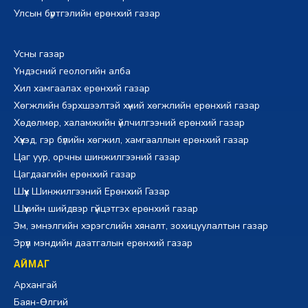
Улсын бүртгэлийн ерөнхий газар
Усны газар
Үндэсний геологийн алба
Хил хамгаалах ерөнхий газар
Хөгжлийн бэрхшээлтэй хүний хөгжлийн ерөнхий газар
Хөдөлмөр, халамжийн үйлчилгээний ерөнхий газар
Хүүхэд, гэр бүлийн хөгжил, хамгааллын ерөнхий газар
Цаг уур, орчны шинжилгээний газар
Цагдаагийн ерөнхий газар
Шүүх Шинжилгээний Ерөнхий Газар
Шүүхийн шийдвэр гүйцэтгэх ерөнхий газар
Эм, эмнэлгийн хэрэгслийн хяналт, зохицуулалтын газар
Эрүүл мэндийн даатгалын ерөнхий газар
АЙМАГ
Архангай
Баян-Өлгий