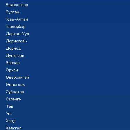
Баянхонгор
Булган
Говь-Алтай
Говьсүмбэр
Дархан-Уул
Дорноговь
Дорнод
Дундговь
Завхан
Орхон
Өвөрхангай
Өмнөговь
Сүхбаатар
Сэлэнгэ
Төв
Увс
Ховд
Хөвсгөл