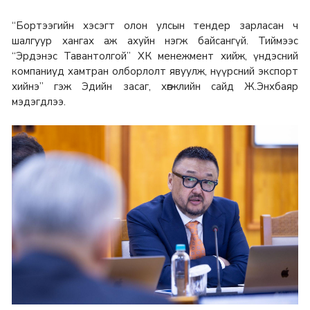
“Бортээгийн хэсэгт олон улсын тендер зарласан ч
шалгуур хангах аж ахуйн нэгж байсангүй. Тиймээс
“Эрдэнэс Тавантолгой” ХК менежмент хийж, үндэсний
компаниуд хамтран олборлолт явуулж, нүүрсний экспорт
хийнэ” гэж Эдийн засаг, хөгжлийн сайд Ж.Энхбаяр
мэдэгдлээ.