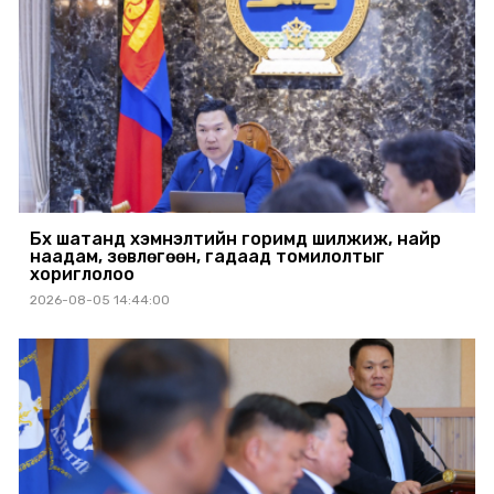
Бүх шатанд хэмнэлтийн горимд шилжиж, найр
наадам, зөвлөгөөн, гадаад томилолтыг
хориглолоо
2026-08-05 14:44:00