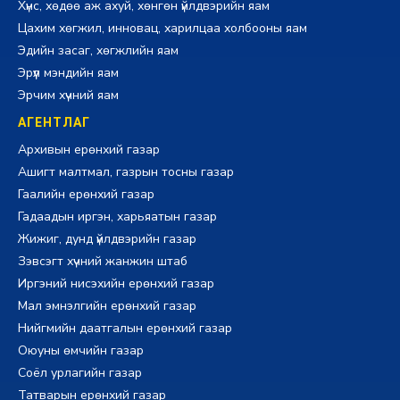
Хүнс, хөдөө аж ахуй, хөнгөн үйлдвэрийн яам
Цахим хөгжил, инновац, харилцаа холбооны яам
Эдийн засаг, хөгжлийн яам
Эрүүл мэндийн яам
Эрчим хүчний яам
АГЕНТЛАГ
Архивын ерөнхий газар
Ашигт малтмал, газрын тосны газар
Гаалийн ерөнхий газар
Гадаадын иргэн, харьяатын газар
Жижиг, дунд үйлдвэрийн газар
Зэвсэгт хүчний жанжин штаб
Иргэний нисэхийн ерөнхий газар
Мал эмнэлгийн ерөнхий газар
Нийгмийн даатгалын ерөнхий газар
Оюуны өмчийн газар
Соёл урлагийн газар
Татварын ерөнхий газар