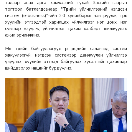
талаар авах арга хэмжээний тухай Засгийн газрын
тогтоол батлагдсанаар "Төрийн үйлчилгээний нэгдсэн
систем (е-business)"-ийн 2.0 хувилбарыг нэвтрүүлж, төрөөс
хуулийн этгээдтэй харилцах үйлчилгээг нэг цонх, нэг
сувгаар үзүүлж, үйлчилгээг цахим хэлбэрт шилжүүлэх
ажил эрчимжинэ.
Мөн төрийн байгууллагууд өөр өөрсдийн салангид систем
хөгжүүлэхгүй, нэгдсэн системээр дамжуулан үйлчилгээ
үзүүлэх, хуулийн этгээд байгуулах хүсэлтийг цахимаар
шийдвэрлэх нөхцөлийг бүрдүүлнэ.