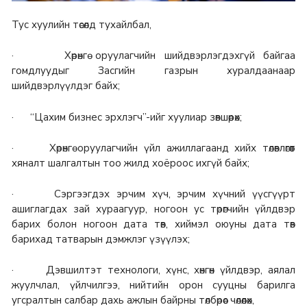
Тус хуулийн төсөлд тухайлбал,
· Хөрөнгө оруулагчийн шийдвэрлэгдэхгүй байгаа
гомдлуудыг Засгийн газрын хуралдаанаар
шийдвэрлүүлдэг байх;
· “Цахим бизнес эрхлэгч”-ийг хуулиар зөвшөөрөх;
· Хөрөнгө оруулагчийн үйл ажиллагаанд хийх төлөвлөгөөт
хяналт шалгалтын тоо жилд хоёроос ихгүй байх;
· Сэргээгдэх эрчим хүч, эрчим хүчний үүсгүүрт
ашиглагдах зай хураагуур, ногоон ус төрөгчийн үйлдвэр
барих болон ногоон дата төв, хиймэл оюуны дата төв
барихад татварын дэмжлэг үзүүлэх;
· Дэвшилтэт технологи, хүнс, хөнгөн үйлдвэр, аялал
жуулчлал, үйлчилгээ, нийтийн орон сууцны барилга
угсралтын салбар дахь ажлын байрны төлбөрөөс чөлөөлөх,