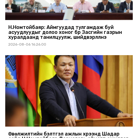
Н.Номтойбаяр: Аймгуудад тулгамдаж буй
асуудлуудыг долоо хоног бүр Засгийн газрын
хуралдаанд танилцуулж, шийдвэрлүүлнэ
2026-08-06 16:26:00
Өвөлжилтийн бэлтгэл ажлын хүрээнд Шадар