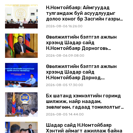
Н.Номтойбаяр: Аймгуудад
тулгамдаж буй асуудлуудыг
долоо хоног бүр Засгийн газрын
хуралдаанд танилцуулж,
2026-08-06 16:26:00
шийдвэрлүүлнэ
Өвөлжилтийн бэлтгэл ажлын
хүрээнд Шадар сайд
Н.Номтойбаяр Дорноговь
аймагт ажиллав
2026-08-06 09:08:00
Өвөлжилтийн бэлтгэл ажлын
хүрээнд Шадар сайд
Н.Номтойбаяр Дорнод,
Сүхбаатар аймагт ажиллав
2026-08-05 17:30:00
Бүх шатанд хэмнэлтийн горимд
шилжиж, найр наадам,
зөвлөгөөн, гадаад томилолтыг
хориглолоо
2026-08-05 14:44:00
Шадар сайд Н.Номтойбаяр
Хэнтий аймагт ажиллаж байна