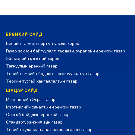
ЕРӨНХИЙ САЙД
Биеийн тамир, спортын улсын хороо
Газар зохион байгуулалт, геодези, зураг зүйн ерөнхий газар
Жендэрийн үндэсний хороо
Тагнуулын ерөнхий газар
Төрийн өмчийн бодлого, зохицуулалтын газар
Төрийн тусгай хамгаалалтын газар
ШАДАР САЙД
Монополийн Эсрэг Газар
Мэргэжлийн хяналтын ерөнхий газар
Онцгой байдлын ерөнхий газар
Стандарт, хэмжил зүйн газар
Төрийн худалдан авах ажиллагааны газар