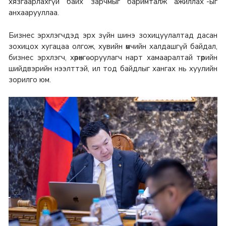
хязгаарлахгүй байх зарчмыг баримталж ажиллах”-ыг
анхаарууллаа.
Бизнес эрхлэгчдэд эрх зүйн шинэ зохицуулалтад дасан
зохицох хугацаа олгож, хувийн өмчийн халдашгүй байдал,
бизнес эрхлэгч, хөрөнгө оруулагч нарт хамааралтай төрийн
шийдвэрийн нээлттэй, ил тод байдлыг хангах нь хуулийн
зорилго юм.