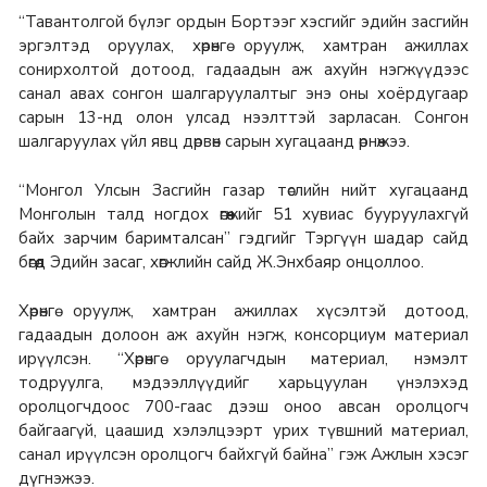
“Тавантолгой бүлэг ордын Бортээг хэсгийг эдийн засгийн
эргэлтэд оруулах, хөрөнгө оруулж, хамтран ажиллах
сонирхолтой дотоод, гадаадын аж ахуйн нэгжүүдээс
санал авах сонгон шалгаруулалтыг энэ оны хоёрдугаар
сарын 13-нд олон улсад нээлттэй зарласан. Сонгон
шалгаруулах үйл явц дөрвөн сарын хугацаанд өрнөжээ.
“Монгол Улсын Засгийн газар төслийн нийт хугацаанд
Монголын талд ногдох өгөөжийг 51 хувиас бууруулахгүй
байх зарчим баримталсан” гэдгийг Тэргүүн шадар сайд
бөгөөд Эдийн засаг, хөгжлийн сайд Ж.Энхбаяр онцоллоо.
Хөрөнгө оруулж, хамтран ажиллах хүсэлтэй дотоод,
гадаадын долоон аж ахуйн нэгж, консорциум материал
ирүүлсэн. “Хөрөнгө оруулагчдын материал, нэмэлт
тодруулга, мэдээллүүдийг харьцуулан үнэлэхэд
оролцогчдоос 700-гаас дээш оноо авсан оролцогч
байгаагүй, цаашид хэлэлцээрт урих түвшний материал,
санал ирүүлсэн оролцогч байхгүй байна” гэж Ажлын хэсэг
дүгнэжээ.