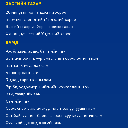
ЗАСГИЙН ГАЗАР
20 минутын хот Үндэсний хороо
Боомтын сэргэлтийн Үндэсний хороо
Засгийн газрын Хэрэг эрхлэх газар
Хяналт, үнэлгээний Үндэсний хороо
ЯАМД
Аж үйлдвэр, эрдэс баялгийн яам
Байгаль орчин, уур амьсгалын өөрчлөлтийн яам
Батлан хамгаалах яам
Боловсролын яам
Гадаад харилцааны яам
Гэр бүл, хөдөлмөр, нийгмийн хамгааллын яам
Зам, тээврийн яам
Сангийн яам
Соёл, спорт, аялал жуулчлал, залуучуудын яам
Хот байгуулалт, барилга, орон сууцжуулалтын яам
Хууль зүй, дотоод хэргийн яам