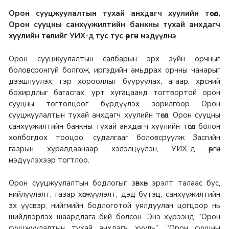
Орон сууцжуулалтын тухай анхдагч хуулийн төсөл,
Орон сууцны санхүүжилтийн банкны тухай анхдагч
хуулийн төслийг УИХ-д тус тус өргөн мэдүүлнэ
Орон сууцжуулалтын салбарын эрх зүйн орчныг
боловсронгуй болгож, иргэдийн амьдрах орчны чанарыг
дээшлүүлэх, гэр хорооллыг бууруулах, агаар, хөрсний
бохирдлыг багасгах, урт хугацаанд тогтвортой орон
сууцны тогтолцоог бүрдүүлэх зорилгоор Орон
сууцжуулалтын тухай анхдагч хуулийн төсөл, Орон сууцны
санхүүжилтийн банкны тухай анхдагч хуулийн төсөл болон
холбогдох тооцоо, судалгааг боловсруулж Засгийн
газрын хуралдаанаар хэлэлцүүлэн, УИХ-д өргөн
мэдүүлэхээр тогтлоо.
Орон сууцжуулалтын бодлогыг зөвхөн эрэлт талаас бус,
нийлүүлэлт, газар хөгжүүлэлт, дэд бүтэц, санхүүжилтийн
эх үүсвэр, нийгмийн бодлоготой уялдуулан цогцоор нь
шийдвэрлэх шаардлага бий болсон. Энэ хүрээнд “Орон
сууцжуулалтын тухай анхдагч хууль”, “Орон сууцны