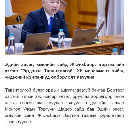
Эдийн засаг, хөгжлийн сайд Ж.Энхбаяр: Бортээгийн
хэсэгт “Эрдэнэс Тавантолгой” ХК менежмент хийж,
үндэсний компаниуд олборлолт явуулна
Тавантолгой бүлэг ордын ашиглагдаагүй байгаа Бортээг
хэсгийг эдийн засгийн эргэлтэд оруулах зорилгоор олон
улсын сонгон шалгаруулалт явуулсан дүнгийн талаар
Монгол Улсын Тэргүүн Шадар сайд бөгөөд Эдийн засаг,
хөгжлийн сайд Ж.Энхбаяр Засгийн газрын хуралдаанд
танилцуулав.