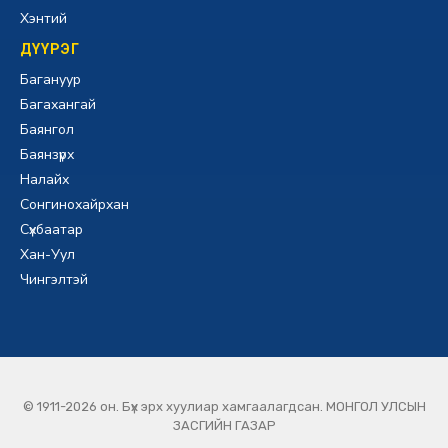
Хэнтий
ДҮҮРЭГ
Багануур
Багахангай
Баянгол
Баянзүрх
Налайх
Сонгинохайрхан
Сүхбаатар
Хан-Уул
Чингэлтэй
© 1911-2026 он. Бүх эрх хуулиар хамгаалагдсан. МОНГОЛ УЛСЫН
ЗАСГИЙН ГАЗАР