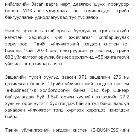
нийслэлийн Засаг дарга нарт даалгаж, шүүх, прокурор
болон УИХ-аас удирдлага нь томилогддог төрийн
байгууллагын удирдлагуудад тус тус зөвлөлөө.
Бизнес эрхлэх таатай орчныг бүрдүүлэх, төрөөс аж ахуйн
нэгжтэй харилцах үйл ажиллагааг хялбаршуулах
зорилгоор "Төрийн үйлчилгээний нэгдсэн систем (е-
business)"-ийг 2023 онд нэвтрүүлсэн, уг системд төрийн
832 үйлчилгээг оруулж, бизнес эрхлэгчид 485 мянга гаруй
үйлчилгээг цахимаар авчээ.
Зөвшөөрлийн тухай хуульд заасан 371 зөвшөөрлийн 276 нь
цахимжсан боловч "Төрийн үйлчилгээний нэгдсэн систем
(e-business)"-д холбогдоогүй байна. Сар бүр шинээр
байгуулагдаж буй 1,540 орчим хуулийн этгээдийн 27.2
хувь нь орон нутагт бүртгэгдэж байгаа тул байршлаас үл
хамааран үйлчилгээг тэгш хүртээх хэрэгцээ нэмэгдэж
байна.
Төрийн үйлчилгээний нэгдсэн систем (Е-BUSINESS)-ийн