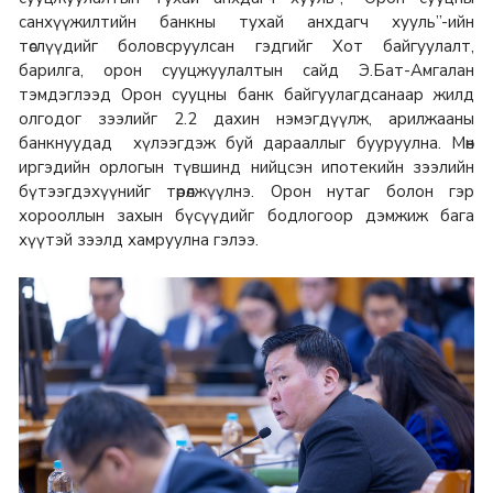
санхүүжилтийн банкны тухай анхдагч хууль”-ийн
төслүүдийг боловсруулсан гэдгийг Хот байгуулалт,
барилга, орон сууцжуулалтын сайд Э.Бат-Амгалан
тэмдэглээд Орон сууцны банк байгуулагдсанаар жилд
олгодог зээлийг 2.2 дахин нэмэгдүүлж, арилжааны
банкнуудад хүлээгдэж буй дарааллыг бууруулна. Мөн
иргэдийн орлогын түвшинд нийцсэн ипотекийн зээлийн
бүтээгдэхүүнийг төрөлжүүлнэ. Орон нутаг болон гэр
хорооллын захын бүсүүдийг бодлогоор дэмжиж бага
хүүтэй зээлд хамруулна гэлээ.