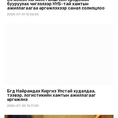
бууруулах чиглэлээр НҮБ-тай хамтын
ажиллагаагаа өргөжүүлэхээр санал солилцлоо
2026-07-31 12:06:00
Бүгд Найрамдах Киргиз Улстай худалдаа,
тээвэр, логистикийн хамтын ажиллагааг
өргөжүүлнэ
2026-07-30 14:17:00