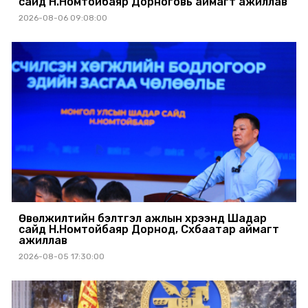
сайд Н.Номтойбаяр Дорноговь аймагт ажиллав
2026-08-06 09:08:00
Өвөлжилтийн бэлтгэл ажлын хүрээнд Шадар
сайд Н.Номтойбаяр Дорнод, Сүхбаатар аймагт
ажиллав
2026-08-05 17:30:00