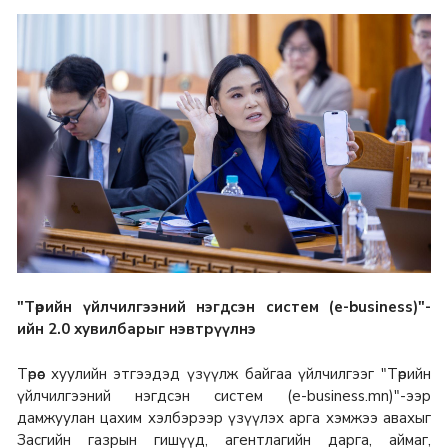
"Төрийн үйлчилгээний нэгдсэн систем (е-business)"-
ийн 2.0 хувилбарыг нэвтрүүлнэ
Төрөөс хуулийн этгээдэд үзүүлж байгаа үйлчилгээг "Төрийн
үйлчилгээний нэгдсэн систем (e-business.mn)"-ээр
дамжуулан цахим хэлбэрээр үзүүлэх арга хэмжээ авахыг
Засгийн газрын гишүүд, агентлагийн дарга, аймаг,