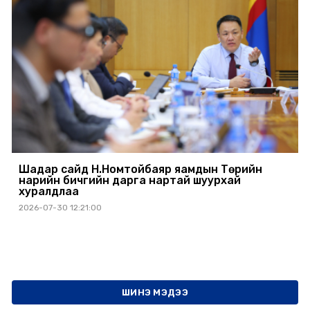
Шадар сайд Н.Номтойбаяр яамдын Төрийн
нарийн бичгийн дарга нартай шуурхай
хуралдлаа
2026-07-30 12:21:00
ШИНЭ МЭДЭЭ