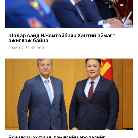
Шадар сайд Н.Номтойбаяр Хэнтий аймагт
ажиллаж байна
2026-07-31 13:11:00
Бүсчилсэн хөгжил, гамшгийн эрсдэлийг