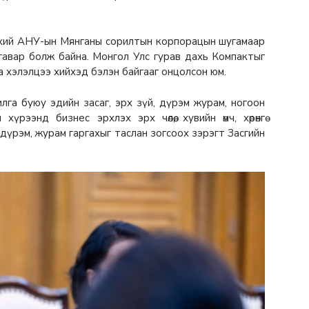
үхий АНУ-ын Мянганы сорилтын корпорацын шугамаар
гавар болж байна. Монгол Улс гурав дахь Компактыг
 хэлэлцээ хийхэд бэлэн байгааг онцолсон юм.
чилга буюу эдийн засаг, эрх зүй, дүрэм журам, ногоон
йн хүрээнд бизнес эрхлэх эрх чөлөө, хувийн өмч, хөрөнгө
дүрэм, журам гаргахыг таслан зогсоох зэрэгт Засгийн
.