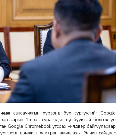
лөөлөх санаачилгын хүрээнд бүх сургуулийг Google
гээр сарын 1-нээс сурагчдыг нөүтбүүктэй болгох үе
ган Google Chromebook угсрах үйлдвэр байгуулахаар
хүргэхэд дэмжиж, хамтран ажиллахыг Элчин сайдаас