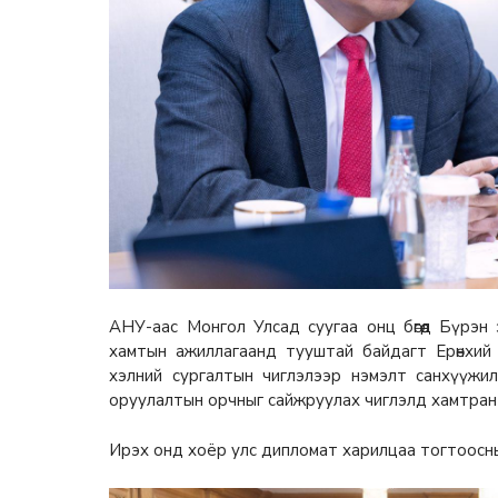
АНУ-аас Монгол Улсад суугаа онц бөгөөд Бүрэн
хамтын ажиллагаанд тууштай байдагт Ерөнхий
хэлний сургалтын чиглэлээр нэмэлт санхүүжилт
оруулалтын орчныг сайжруулах чиглэлд хамтран
Ирэх онд хоёр улс дипломат харилцаа тогтоосн