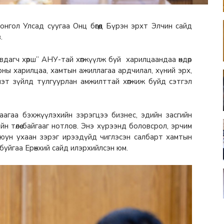
нгол Улсад суугаа Онц бөгөөд Бүрэн эрхт Элчин сайд
в.
вдагч хөрш” АНУ-тай хөгжүүлж буй харилцаандаа өндөр
рны харилцаа, хамтын ажиллагаа ардчилал, хүний эрх,
 үнэт зүйлд тулгуурлан амжилттай хөгжиж буйд сэтгэл
аагаа бэхжүүлэхийн зэрэгцээ бизнес, эдийн засгийн
н төлөө байгааг нотлов. Энэ хүрээнд боловсрол, эрчим
оюун ухаан зэрэг ирээдүйд чиглэсэн салбарт хамтын
 буйгаа Ерөнхий сайд илэрхийлсэн юм.