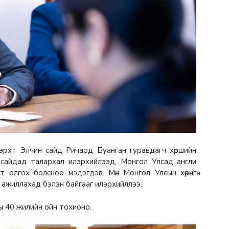
 эрхт Элчин сайд Ричард Буанган гуравдагч хөршийн
 сайдад талархал илэрхийлээд, Монгол Улсад англи
 олгох болсноо мэдэгдэв. Мөн Монгол Улсын хөрөнгө
 ажиллахад бэлэн байгааг илэрхийллээ.
ы 40 жилийн ойн тохионо.