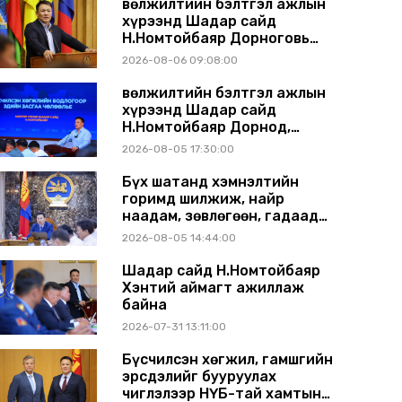
Өвөлжилтийн бэлтгэл ажлын
хүрээнд Шадар сайд
Н.Номтойбаяр Дорноговь
аймагт ажиллав
2026-08-06 09:08:00
Өвөлжилтийн бэлтгэл ажлын
хүрээнд Шадар сайд
Н.Номтойбаяр Дорнод,
Сүхбаатар аймагт ажиллав
2026-08-05 17:30:00
Бүх шатанд хэмнэлтийн
горимд шилжиж, найр
наадам, зөвлөгөөн, гадаад
томилолтыг хориглолоо
2026-08-05 14:44:00
Шадар сайд Н.Номтойбаяр
Хэнтий аймагт ажиллаж
байна
2026-07-31 13:11:00
Бүсчилсэн хөгжил, гамшгийн
эрсдэлийг бууруулах
чиглэлээр НҮБ-тай хамтын