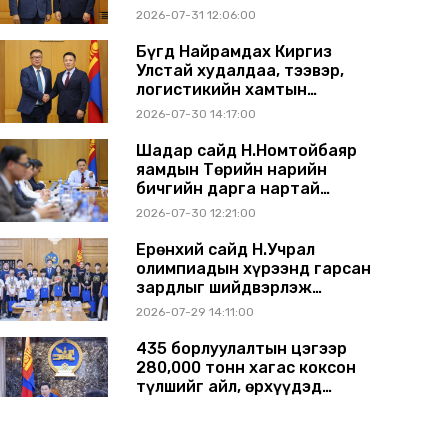
ажиллагаагаа
2026-07-31 12:06:00
өргөжүүлэхээр санал
солилцлоо
Бүгд Найрамдах Киргиз
Улстай худалдаа, тээвэр,
логистикийн хамтын
ажиллагааг өргөжүүлнэ
2026-07-30 14:17:00
Шадар сайд Н.Номтойбаяр
яамдын Төрийн нарийн
бичгийн дарга нартай
шуурхай хуралдлаа
2026-07-30 12:21:00
Ерөнхий сайд Н.Учрал
олимпиадын хүрээнд гарсан
зардлыг шийдвэрлэж
өгөхөөр болов
2026-07-29 14:11:00
435 борлуулалтын цэгээр
280,000 тонн хагас коксон
түлшийг айл, өрхүүдэд
борлуулна
2026-07-29 14:00:00