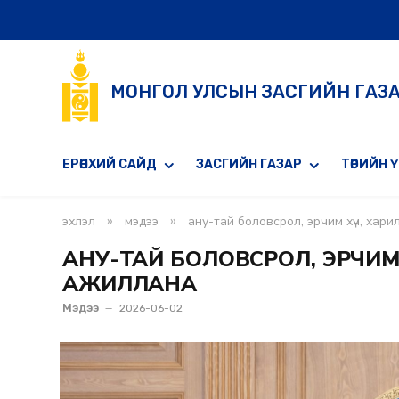
МОНГОЛ УЛСЫН ЗАСГИЙН ГАЗ
ЕРӨНХИЙ САЙД
ЗАСГИЙН ГАЗАР
ТӨРИЙН 
»
»
эхлэл
мэдээ
ану-тай боловсрол, эрчим хүч, хар
АНУ-ТАЙ БОЛОВСРОЛ, ЭРЧИМ
АЖИЛЛАНА
Мэдээ
2026-06-02