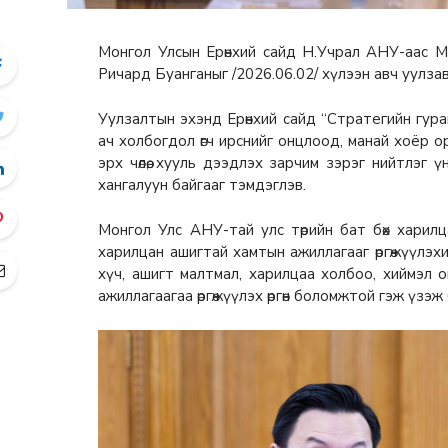
Монгол Улсын Ерөнхий сайд Н.Учрал АНУ-аас Мо
Ричард Буанганыг /2026.06.02/ хүлээн авч уулза
Уулзалтын эхэнд Ерөнхий сайд “Стратегийн гура
ач холбогдол өгч ирснийг онцлоод, манай хоёр о
эрх чөлөө, хууль дээдлэх зарчим зэрэг нийтлэг
хангалуун байгааг тэмдэглэв.
Монгол Улс АНУ-тай улс төрийн бат бөх харилц
харилцан ашигтай хамтын ажиллагааг өргөжүүлэхий
хүч, ашигт малтмал, харилцаа холбоо, хиймэл 
ажиллагаагаа өргөжүүлэх өргөн боломжтой гэж үзэж