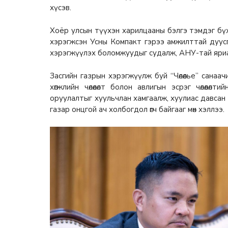
хүсэв.
Хоёр улсын түүхэн харилцааны бэлгэ тэмдэг б
хэрэгжсэн Усны Компакт гэрээ амжилттай дуус
хэрэгжүүлэх боломжуудыг судалж, АНУ-тай яриа
Засгийн газрын хэрэгжүүлж буй “Чөлөөлье” санаа
хөгжлийн чөлөөлөлт болон авлигын эсрэг чөлөөлөлти
оруулалтыг хуульчлан хамгаалж, хуулиас давсан 
газар онцгой ач холбогдол өгч байгааг мөн хэллээ