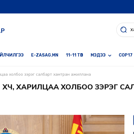
АР
ҮЙЛЧИЛГЭЭ
E-ZASAG.MN
11-11 ТӨВ
МЭДЭЭ
COP17
илцаа холбоо зэрэг салбарт хамтран ажиллана
 ХҮЧ, ХАРИЛЦАА ХОЛБОО ЗЭРЭГ С