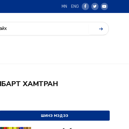
MN
ENG
Facebook
Twitter
Youtube
АЛБАРТ ХАМТРАН
ШИНЭ МЭДЭЭ