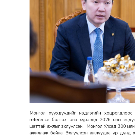
Монгол хүүхдүүдийг мэдлэгийн хоцрогдлоос чө
reference болгох, энэ хүрээнд 2026 оны есдү
шаттай ажлыг эхлүүлсэн. Монгол Улсад 300 мян
ажиллаж байна. Эхлүүлсэн ажлуудаа үр дүнд 