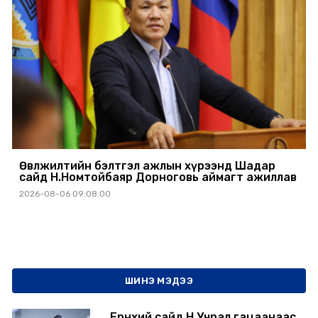
Өвөлжилтийн бэлтгэл ажлын хүрээнд Шадар
сайд Н.Номтойбаяр Дорноговь аймагт ажиллав
2026-08-06 09:08:00
ШИНЭ МЭДЭЭ
Ерөнхий сайд Н.Учрал гацаанаас