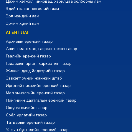
Цахим хөгжил, инновац, харилцаа холбооны яам
Эдийн засаг, хөгжлийн яам
Эрүүл мэндийн яам
Эрчим хүчний яам
АГЕНТЛАГ
Архивын ерөнхий газар
Ашигт малтмал, газрын тосны газар
Гаалийн ерөнхий газар
Гадаадын иргэн, харьяатын газар
Жижиг, дунд үйлдвэрийн газар
Зэвсэгт хүчний жанжин штаб
Иргэний нисэхийн ерөнхий газар
Мал эмнэлгийн ерөнхий газар
Нийгмийн даатгалын ерөнхий газар
Оюуны өмчийн газар
Соёл урлагийн газар
Татварын ерөнхий газар
Улсын бүртгэлийн ерөнхий газар