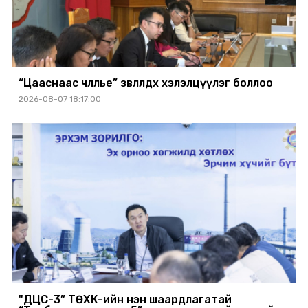
“Цааснаас чөлөөлье” зөвлөлдөх хэлэлцүүлэг боллоо
2026-08-07 18:17:00
"ДЦС-3” ТӨХК-ийн нэн шаардлагатай