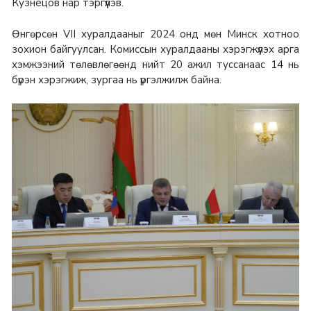
Кузнецов нар тэргүүлэв.
Өнгөрсөн VII хуралдааныг 2024 онд мөн Минск хотноо
зохион байгуулсан. Комиссын хуралдааны хэрэгжүүлэх арга
хэмжээний төлөвлөгөөнд нийт 20 ажил туссанаас 14 нь
бүрэн хэрэгжиж, зургаа нь үргэлжилж байна.