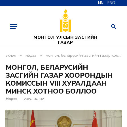
MN
ENG
МОНГОЛ УЛСЫН ЗАСГИЙН
ГАЗАР
»
»
эхлэл
мэдээ
монгол, беларусийн засгийн газар хоорондын комиссын viii хуралдаан минск хотноо боллоо
МОНГОЛ, БЕЛАРУСИЙН
ЗАСГИЙН ГАЗАР ХООРОНДЫН
КОМИССЫН VIII ХУРАЛДААН
МИНСК ХОТНОО БОЛЛОО
Мэдээ
2026-06-02