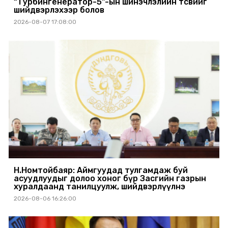
“Турбингенератор-5”-ын шинэчлэлийн төсвийг
шийдвэрлэхээр болов
2026-08-07 17:08:00
Н.Номтойбаяр: Аймгуудад тулгамдаж буй
асуудлуудыг долоо хоног бүр Засгийн газрын
хуралдаанд танилцуулж, шийдвэрлүүлнэ
2026-08-06 16:26:00