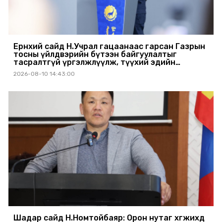
Ерөнхий сайд Н.Учрал гацаанаас гарсан Газрын
тосны үйлдвэрийн бүтээн байгуулалтыг
тасралтгүй үргэлжлүүлж, түүхий эдийн
хангамжийг баталгаажуулах үүрэг өгөв
2026-08-10 14:43:00
Шадар сайд Н.Номтойбаяр: Орон нутаг хөгжихөд