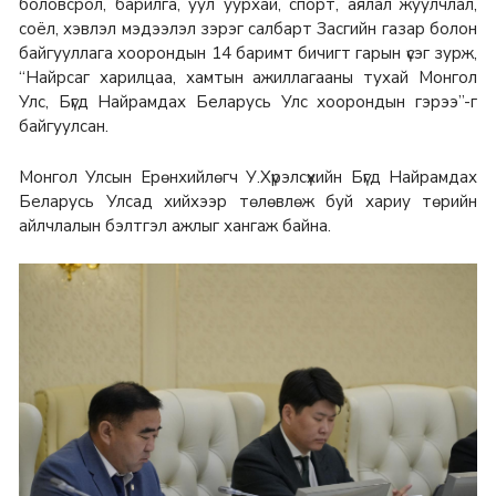
боловсрол, барилга, уул уурхай, спорт, аялал жуулчлал,
соёл, хэвлэл мэдээлэл зэрэг салбарт Засгийн газар болон
байгууллага хоорондын 14 баримт бичигт гарын үсэг зурж,
“Найрсаг харилцаа, хамтын ажиллагааны тухай Монгол
Улс, Бүгд Найрамдах Беларусь Улс хоорондын гэрээ”-г
байгуулсан.
Монгол Улсын Ерөнхийлөгч У.Хүрэлсүхийн Бүгд Найрамдах
Беларусь Улсад хийхээр төлөвлөж буй хариу төрийн
айлчлалын бэлтгэл ажлыг хангаж байна.