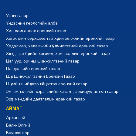
Усны газар
Үндэсний геологийн алба
Хил хамгаалах ерөнхий газар
Хөгжлийн бэрхшээлтэй хүний хөгжлийн ерөнхий газар
Хөдөлмөр, халамжийн үйлчилгээний ерөнхий газар
Хүүхэд, гэр бүлийн хөгжил, хамгааллын ерөнхий газар
Цаг уур, орчны шинжилгээний газар
Цагдаагийн ерөнхий газар
Шүүх Шинжилгээний Ерөнхий Газар
Шүүхийн шийдвэр гүйцэтгэх ерөнхий газар
Эм, эмнэлгийн хэрэгслийн хяналт, зохицуулалтын газар
Эрүүл мэндийн даатгалын ерөнхий газар
АЙМАГ
Архангай
Баян-Өлгий
Баянхонгор