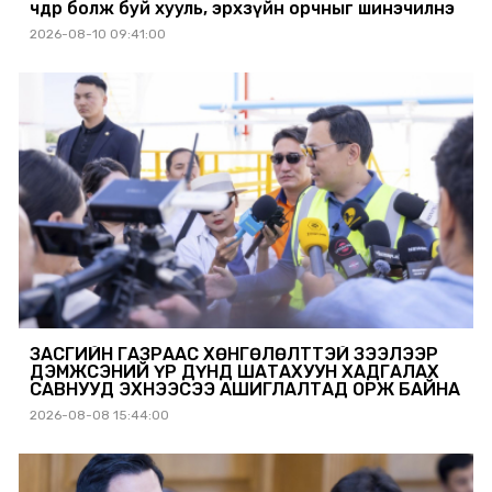
чөдөр болж буй хууль, эрхзүйн орчныг шинэчилнэ
2026-08-10 09:41:00
ЗАСГИЙН ГАЗРААС ХӨНГӨЛӨЛТТЭЙ ЗЭЭЛЭЭР
ДЭМЖСЭНИЙ ҮР ДҮНД ШАТАХУУН ХАДГАЛАХ
САВНУУД ЭХНЭЭСЭЭ АШИГЛАЛТАД ОРЖ БАЙНА
2026-08-08 15:44:00