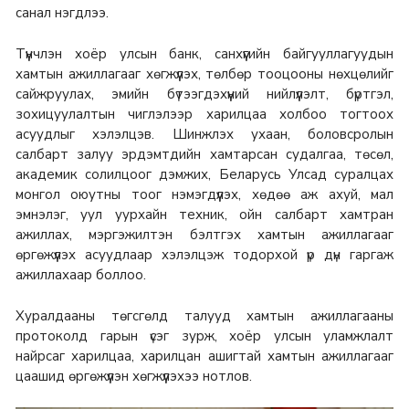
санал нэгдлээ.
Түүнчлэн хоёр улсын банк, санхүүгийн байгууллагуудын
хамтын ажиллагааг хөгжүүлэх, төлбөр тооцооны нөхцөлийг
сайжруулах, эмийн бүтээгдэхүүний нийлүүлэлт, бүртгэл,
зохицуулалтын чиглэлээр харилцаа холбоо тогтоох
асуудлыг хэлэлцэв. Шинжлэх ухаан, боловсролын
салбарт залуу эрдэмтдийн хамтарсан судалгаа, төсөл,
академик солилцоог дэмжих, Беларусь Улсад суралцах
монгол оюутны тоог нэмэгдүүлэх, хөдөө аж ахуй, мал
эмнэлэг, уул уурхайн техник, ойн салбарт хамтран
ажиллах, мэргэжилтэн бэлтгэх хамтын ажиллагааг
өргөжүүлэх асуудлаар хэлэлцэж тодорхой үр дүн гаргаж
ажиллахаар боллоо.
Хуралдааны төгсгөлд талууд хамтын ажиллагааны
протоколд гарын үсэг зурж, хоёр улсын уламжлалт
найрсаг харилцаа, харилцан ашигтай хамтын ажиллагааг
цаашид өргөжүүлэн хөгжүүлэхээ нотлов.