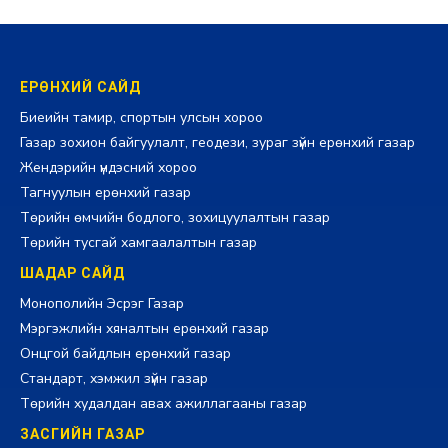
ЕРӨНХИЙ САЙД
Биеийн тамир, спортын улсын хороо
Газар зохион байгуулалт, геодези, зураг зүйн ерөнхий газар
Жендэрийн үндэсний хороо
Тагнуулын ерөнхий газар
Төрийн өмчийн бодлого, зохицуулалтын газар
Төрийн тусгай хамгаалалтын газар
ШАДАР САЙД
Монополийн Эсрэг Газар
Мэргэжлийн хяналтын ерөнхий газар
Онцгой байдлын ерөнхий газар
Стандарт, хэмжил зүйн газар
Төрийн худалдан авах ажиллагааны газар
ЗАСГИЙН ГАЗАР