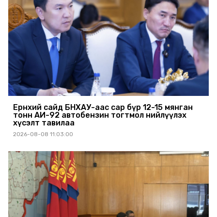
Ерөнхий сайд БНХАУ-аас сар бүр 12-15 мянган
тонн АИ-92 автобензин тогтмол нийлүүлэх
хүсэлт тавилаа
2026-08-08 11:03:00