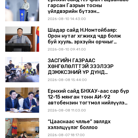
гарсан Газрын тосны
үйлдвэрийн бүтээн
байгуулалтыг тасралтгүй
2026-08-10 14:43:00
үргэлжлүүлж, түүхий эдийн
хангамжийг баталгаажуулах
Шадар сайд Н.Номтойбаяр:
үүрэг өгөв
Орон нутаг хөгжихөд чөдөр болж
буй хууль, эрхзүйн орчныг
шинэчилнэ
2026-08-10 09:41:00
ЗАСГИЙН ГАЗРААС
ХӨНГӨЛӨЛТТЭЙ ЗЭЭЛЭЭР
ДЭМЖСЭНИЙ ҮР ДҮНД
ШАТАХУУН ХАДГАЛАХ САВНУУД
2026-08-08 15:44:00
ЭХНЭЭСЭЭ АШИГЛАЛТАД ОРЖ
БАЙНА
Ерөнхий сайд БНХАУ-аас сар бүр
12-15 мянган тонн АИ-92
автобензин тогтмол нийлүүлэх
хүсэлт тавилаа
2026-08-08 11:03:00
“Цааснаас чөлөөлье” зөвлөлдөх
хэлэлцүүлэг боллоо
2026-08-07 18:17:00