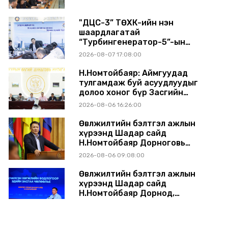
"ДЦС-3” ТӨХК-ийн нэн
шаардлагатай
“Турбингенератор-5”-ын
шинэчлэлийн төсвийг
2026-08-07 17:08:00
шийдвэрлэхээр болов
Н.Номтойбаяр: Аймгуудад
тулгамдаж буй асуудлуудыг
долоо хоног бүр Засгийн
газрын хуралдаанд
2026-08-06 16:26:00
танилцуулж, шийдвэрлүүлнэ
Өвөлжилтийн бэлтгэл ажлын
хүрээнд Шадар сайд
Н.Номтойбаяр Дорноговь
аймагт ажиллав
2026-08-06 09:08:00
Өвөлжилтийн бэлтгэл ажлын
хүрээнд Шадар сайд
Н.Номтойбаяр Дорнод,
Сүхбаатар аймагт ажиллав
2026-08-05 17:30:00