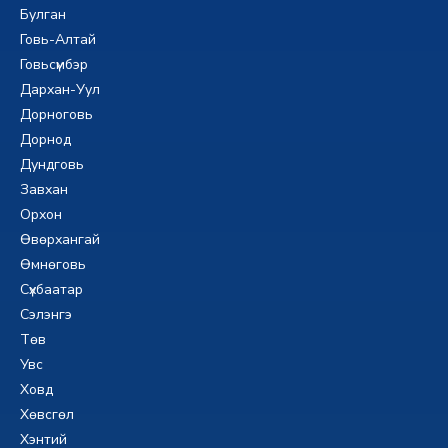
Булган
Говь-Алтай
Говьсүмбэр
Дархан-Уул
Дорноговь
Дорнод
Дундговь
Завхан
Орхон
Өвөрхангай
Өмнөговь
Сүхбаатар
Сэлэнгэ
Төв
Увс
Ховд
Хөвсгөл
Хэнтий