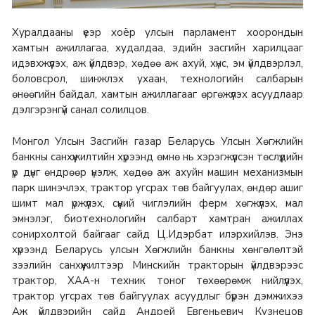
Хуралдааны үеэр хоёр улсын парламент хоорондын
хамтын ажиллагаа, худалдаа, эдийн засгийн харилцааг
идэвхжүүлэх, аж үйлдвэр, хөдөө аж ахуй, хүнс, эм үйлдвэрлэл,
боловсрол, шинжлэх ухаан, технологийн салбарын
өнөөгийн байдал, хамтын ажиллагааг өргөжүүлэх асуудлаар
дэлгэрэнгүй санал солилцов.
Монгол Улсын Засгийн газар Беларусь Улсын Хөгжлийн
банкны санхүүжилтийн хүрээнд өмнө нь хэрэгжүүлсэн төслүүдийн
үр дүнг өндрөөр үнэлж, хөдөө аж ахуйн машин механизмын
парк шинэчлэх, трактор угсрах төв байгуулах, өндөр ашиг
шимт мал үржүүлэх, сүүний чиглэлийн ферм хөгжүүлэх, мал
эмнэлэг, биотехнологийн салбарт хамтран ажиллах
сонирхолтой байгааг сайд Ц.Идэрбат илэрхийлэв. Энэ
хүрээнд Беларусь улсын Хөгжлийн банкны хөнгөлөлтэй
зээлийн санхүүжилтээр Минскийн тракторын үйлдвэрээс
трактор, ХАА-н техник тоног төхөөрөмж нийлүүлэх,
трактор угсрах төв байгуулах асуудлыг бүрэн дэмжихээ
Аж үйлдвэрийн сайд Андрей Евгеньевич Кузнецов