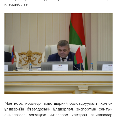
илэрхийллээ.
Мөн ноос, ноолуур, арьс ширний боловсруулалт, хөнгөн
үйлдвэрийн бүтээгдэхүүний үйлдвэрлэл, экспортын хамтын
ажиллагааг өргөжүүлэх чиглэлээр хамтран ажиллахаар