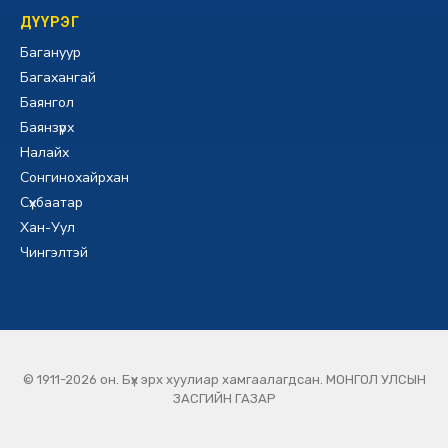
ДҮҮРЭГ
Багануур
Багахангай
Баянгол
Баянзүрх
Налайх
Сонгинохайрхан
Сүхбаатар
Хан-Уул
Чингэлтэй
© 1911-2026 он. Бүх эрх хуулиар хамгаалагдсан. МОНГОЛ УЛСЫН
ЗАСГИЙН ГАЗАР