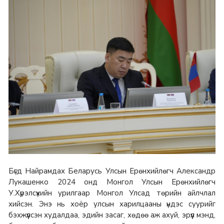
Бүгд Найрамдах Беларусь Улсын Ерөнхийлөгч Александр
Лукашенко 2024 онд Монгол Улсын Ерөнхийлөгч
У.Хүрэлсүхийн урилгаар Монгол Улсад төрийн айлчлал
хийсэн. Энэ нь хоёр улсын харилцааны үндэс суурийг
бэхжүүлсэн худалдаа, эдийн засаг, хөдөө аж ахуй, эрүүл мэнд,