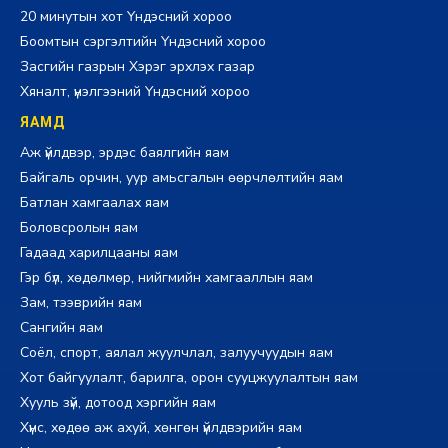
20 минутын хот Үндэсний хороо
Боомтын сэргэлтийн Үндэсний хороо
Засгийн газрын Хэрэг эрхлэх газар
Хяналт, үнэлгээний Үндэсний хороо
ЯАМД
Аж үйлдвэр, эрдэс баялгийн яам
Байгаль орчин, уур амьсгалын өөрчлөлтийн яам
Батлан хамгаалах яам
Боловсролын яам
Гадаад харилцааны яам
Гэр бүл, хөдөлмөр, нийгмийн хамгааллын яам
Зам, тээврийн яам
Сангийн яам
Соёл, спорт, аялал жуулчлал, залуучуудын яам
Хот байгуулалт, барилга, орон сууцжуулалтын яам
Хууль зүй, дотоод хэргийн яам
Хүнс, хөдөө аж ахуй, хөнгөн үйлдвэрийн яам