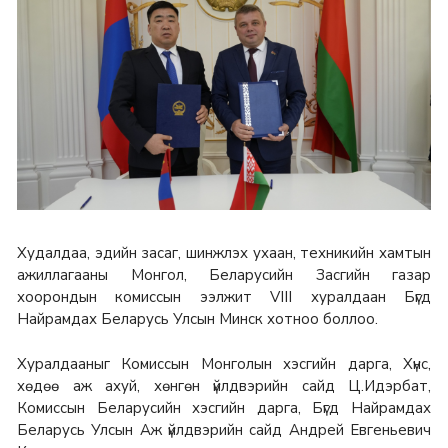
Худалдаа, эдийн засаг, шинжлэх ухаан, техникийн хамтын
ажиллагааны Монгол, Беларусийн Засгийн газар
хоорондын комиссын ээлжит VIII хуралдаан Бүгд
Найрамдах Беларусь Улсын Минск хотноо боллоо.
Хуралдааныг Комиссын Монголын хэсгийн дарга, Хүнс,
хөдөө аж ахуй, хөнгөн үйлдвэрийн сайд Ц.Идэрбат,
Комиссын Беларусийн хэсгийн дарга, Бүгд Найрамдах
Беларусь Улсын Аж үйлдвэрийн сайд Андрей Евгеньевич