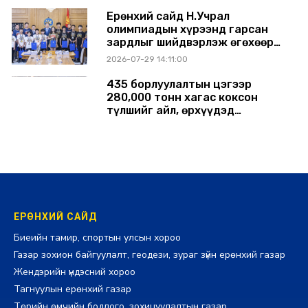
Ерөнхий сайд Н.Учрал
олимпиадын хүрээнд гарсан
зардлыг шийдвэрлэж өгөхөөр
болов
2026-07-29 14:11:00
435 борлуулалтын цэгээр
280,000 тонн хагас коксон
түлшийг айл, өрхүүдэд
борлуулна
2026-07-29 14:00:00
ЕРӨНХИЙ САЙД
Биеийн тамир, спортын улсын хороо
Газар зохион байгуулалт, геодези, зураг зүйн ерөнхий газар
Жендэрийн үндэсний хороо
Тагнуулын ерөнхий газар
Төрийн өмчийн бодлого, зохицуулалтын газар