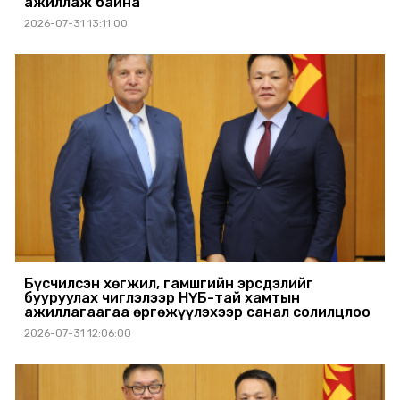
ажиллаж байна
2026-07-31 13:11:00
Бүсчилсэн хөгжил, гамшгийн эрсдэлийг
бууруулах чиглэлээр НҮБ-тай хамтын
ажиллагаагаа өргөжүүлэхээр санал солилцлоо
2026-07-31 12:06:00