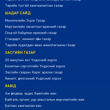
Төрийн тусгай хамгаалалтын газар
ШАДАР САЙД
Монополийн Эсрэг Газар
Мэргэжлийн хяналтын ерөнхий газар
Онцгой байдлын ерөнхий газар
Стандарт, хэмжил зүйн газар
Төрийн худалдан авах ажиллагааны газар
ЗАСГИЙН ГАЗАР
20 минутын хот Үндэсний хороо
Боомтын сэргэлтийн Үндэсний хороо
Засгийн газрын Хэрэг эрхлэх газар
Хяналт, үнэлгээний Үндэсний хороо
ЯАМД
Аж үйлдвэр, эрдэс баялгийн яам
Байгаль орчин, уур амьсгалын өөрчлөлтийн яам
Батлан хамгаалах яам