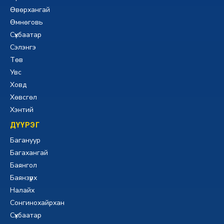
Өвөрхангай
Өмнөговь
Сүхбаатар
Сэлэнгэ
Төв
Увс
Ховд
Хөвсгөл
Хэнтий
ДҮҮРЭГ
Багануур
Багахангай
Баянгол
Баянзүрх
Налайх
Сонгинохайрхан
Сүхбаатар