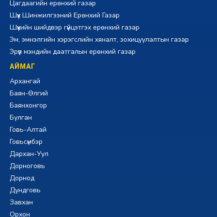
Цагдаагийн ерөнхий газар
Шүүх Шинжилгээний Ерөнхий Газар
Шүүхийн шийдвэр гүйцэтгэх ерөнхий газар
Эм, эмнэлгийн хэрэгслийн хяналт, зохицуулалтын газар
Эрүүл мэндийн даатгалын ерөнхий газар
АЙМАГ
Архангай
Баян-Өлгий
Баянхонгор
Булган
Говь-Алтай
Говьсүмбэр
Дархан-Уул
Дорноговь
Дорнод
Дундговь
Завхан
Орхон