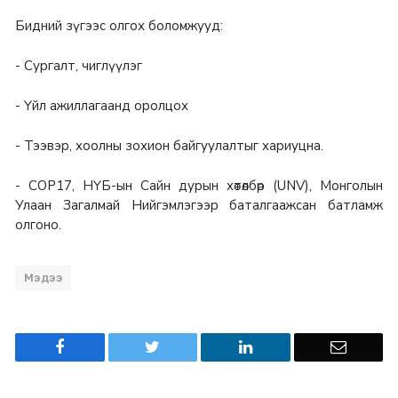
Бидний зүгээс олгох боломжууд:
- Сургалт, чиглүүлэг
- Үйл ажиллагаанд оролцох
- Тээвэр, хоолны зохион байгуулалтыг хариуцна.
- COP17, НҮБ-ын Сайн дурын хөтөлбөр (UNV), Монголын
Улаан Загалмай Нийгэмлэгээр баталгаажсан батламж
олгоно.
Мэдээ