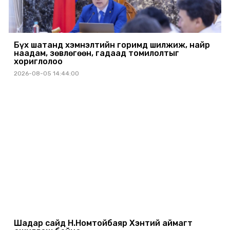
Бүх шатанд хэмнэлтийн горимд шилжиж, найр
наадам, зөвлөгөөн, гадаад томилолтыг
хориглолоо
2026-08-05 14:44:00
Шадар сайд Н.Номтойбаяр Хэнтий аймагт