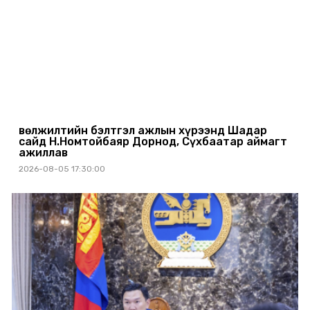
Өвөлжилтийн бэлтгэл ажлын хүрээнд Шадар
сайд Н.Номтойбаяр Дорнод, Сүхбаатар аймагт
ажиллав
2026-08-05 17:30:00