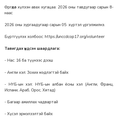
Өргөдөл хүлээн авах хугацаа: 2026 оны тавдугаар сарын 8-
наас
2026 оны зургаадугаар сарын 05 хүртэл үргэлжилнэ.
Бүртгүүлэх холбоос: https://unccdcop17.org/volunteer
Тавигдах үндсэн шаардлага:
- Нас: 16 ба түүнээс дээш
- Англи хэл: Зохих мэдлэгтэй байх
- НҮБ-ын хэл: НҮБ-ын албан ёсны хэл (Англи, Франц,
Испани, Араб, Орос, Хятад)
- Багаар ажиллах чадвартай
- Хүсэл эрмэлзэлтэй байх