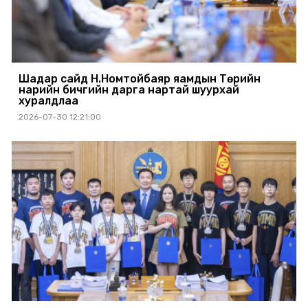
Шадар сайд Н.Номтойбаяр яамдын Төрийн
нарийн бичгийн дарга нартай шуурхай
хуралдлаа
2026-07-30 12:21:00