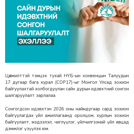
Цөлжилттэй тэмцэх тухай НҮБ-ын конвенцын Талуудын
17 дугаар бага хурал (COP17)-ыг Монгол Улсад зохион
байгуулахтай холбогдуулан сайн дурын идэвхтний сонгон
шалгаруулалт зарлалаа.
Сонгогдсон идэвхтэн 2026 оны наймдугаар сард зохион
байгуулагдах үйл ажиллагаанд оролцож, хурлын зохион
байгуулалт, мэдээлэл, чиглүүлэг, үйлчилгээний үйл явцад
дэмжлэг үзүүлэх юм.