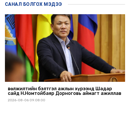
САНАЛ БОЛГОХ
МЭДЭЭ
Өвөлжилтийн бэлтгэл ажлын хүрээнд Шадар
сайд Н.Номтойбаяр Дорноговь аймагт ажиллав
2026-08-06 09:08:00