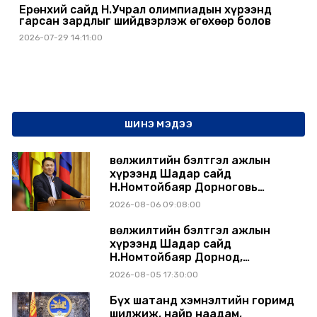
Ерөнхий сайд Н.Учрал олимпиадын хүрээнд
гарсан зардлыг шийдвэрлэж өгөхөөр болов
2026-07-29 14:11:00
ШИНЭ МЭДЭЭ
Өвөлжилтийн бэлтгэл ажлын
хүрээнд Шадар сайд
Н.Номтойбаяр Дорноговь
аймагт ажиллав
2026-08-06 09:08:00
Өвөлжилтийн бэлтгэл ажлын
хүрээнд Шадар сайд
Н.Номтойбаяр Дорнод,
Сүхбаатар аймагт ажиллав
2026-08-05 17:30:00
Бүх шатанд хэмнэлтийн горимд
шилжиж, найр наадам,