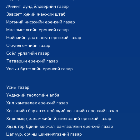
Жижиг, дунд үйлдвэрийн газар
Зэвсэгт хүчний жанжин штаб
Иргэний нисэхийн ерөнхий газар
Мал эмнэлгийн ерөнхий газар
Нийгмийн даатгалын ерөнхий газар
Оюуны өмчийн газар
Соёл урлагийн газар
Татварын ерөнхий газар
Улсын бүртгэлийн ерөнхий газар
Усны газар
Үндэсний геологийн алба
Хил хамгаалах ерөнхий газар
Хөгжлийн бэрхшээлтэй хүний хөгжлийн ерөнхий газар
Хөдөлмөр, халамжийн үйлчилгээний ерөнхий газар
Хүүхэд, гэр бүлийн хөгжил, хамгааллын ерөнхий газар
Цаг уур, орчны шинжилгээний газар