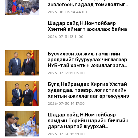
зөвлөгөөн, гадаад томилолтыг
хориглолоо
2026-08-05 14:44:00
Шадар сайд Н.Номтойбаяр
Хэнтий аймагт ажиллаж байна
2026-07-31 13:11:00
Бүсчилсэн хөгжил, гамшгийн
эрсдэлийг бууруулах чиглэлээр
НҮБ-тай хамтын ажиллагаагаа
өргөжүүлэхээр санал солилцлоо
2026-07-31 12:06:00
Бүгд Найрамдах Киргиз Улстай
худалдаа, тээвэр, логистикийн
хамтын ажиллагааг өргөжүүлнэ
2026-07-30 14:17:00
Шадар сайд Н.Номтойбаяр
яамдын Төрийн нарийн бичгийн
дарга нартай шуурхай
хуралдлаа
2026-07-30 12:21:00