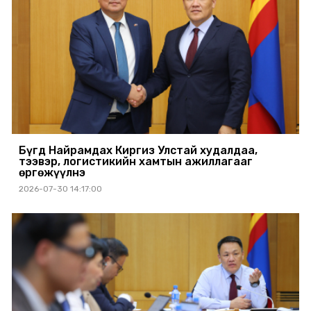
Бүгд Найрамдах Киргиз Улстай худалдаа,
тээвэр, логистикийн хамтын ажиллагааг
өргөжүүлнэ
2026-07-30 14:17:00