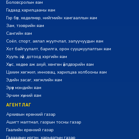
Боловсролын яам
Гадаад харилцааны яам
Гэр бүл, хөдөлмөр, нийгмийн хамгааллын яам
Зам, тээврийн яам
Сангийн яам
Соёл, спорт, аялал жуулчлал, залуучуудын яам
Хот байгуулалт, барилга, орон сууцжуулалтын яам
Хууль зүй, дотоод хэргийн яам
Хүнс, хөдөө аж ахуй, хөнгөн үйлдвэрийн яам
Цахим хөгжил, инновац, харилцаа холбооны яам
Эдийн засаг, хөгжлийн яам
Эрүүл мэндийн яам
Эрчим хүчний яам
АГЕНТЛАГ
Архивын ерөнхий газар
Ашигт малтмал, газрын тосны газар
Гаалийн ерөнхий газар
Гадаадын иргэн, харьяатын газар