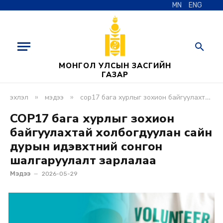
MN
ENG
МОНГОЛ УЛСЫН ЗАСГИЙН
ГАЗАР
»
»
эхлэл
мэдээ
cop17 бага хурлыг зохион байгуулахтай холбогдуулан сайн дурын идэвхтний сонгон шалгаруулалт зарлалаа
COP17 бага хурлыг зохион
байгуулахтай холбогдуулан сайн
дурын идэвхтний сонгон
шалгаруулалт зарлалаа
Мэдээ
2026-05-29