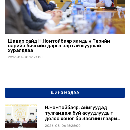
Шадар сайд Н.Номтойбаяр яамдын Төрийн
нарийн бичгийн дарга нартай шуурхай
хуралдлаа
2026-07-30 12:21:00
ШИНЭ МЭДЭЭ
Н.Номтойбаяр: Аймгуудад
тулгамдаж буй асуудлуудыг
долоо хоног бүр Засгийн газрын
хуралдаанд танилцуулж,
2026-08-06 16:26:00
шийдвэрлүүлнэ