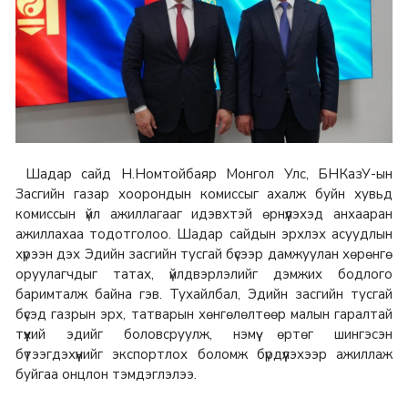
Шадар сайд Н.Номтойбаяр Монгол Улс, БНКазУ-ын
Засгийн газар хоорондын комиссыг ахалж буйн хувьд
комиссын үйл ажиллагааг идэвхтэй өрнүүлэхэд анхааран
ажиллахаа тодотголоо. Шадар сайдын эрхлэх асуудлын
хүрээн дэх Эдийн засгийн тусгай бүсээр дамжуулан хөрөнгө
оруулагчдыг татах, үйлдвэрлэлийг дэмжих бодлого
баримталж байна гэв. Тухайлбал, Эдийн засгийн тусгай
бүсэд газрын эрх, татварын хөнгөлөлтөөр малын гаралтай
түүхий эдийг боловсруулж, нэмүү өртөг шингэсэн
бүтээгдэхүүнийг экспортлох боломж бүрдүүлэхээр ажиллаж
буйгаа онцлон тэмдэглэлээ.