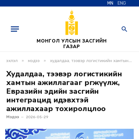
MN
ENG
МОНГОЛ УЛСЫН ЗАСГИЙН
ГАЗАР
»
»
эхлэл
мэдээ
худалдаа, тээвэр логистикийн хамтын ажиллагааг өргөжүүлж, евразийн эдийн засгийн интеграцид идэвхтэй ажиллахаар тохиролцлоо
Худалдаа, тээвэр логистикийн
хамтын ажиллагааг өргөжүүлж,
Евразийн эдийн засгийн
интеграцид идэвхтэй
ажиллахаар тохиролцлоо
Мэдээ
2026-05-29