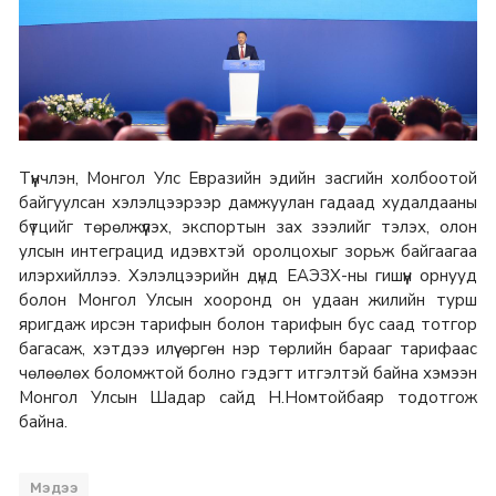
Түүнчлэн, Монгол Улс Евразийн эдийн засгийн холбоотой
байгуулсан хэлэлцээрээр дамжуулан гадаад худалдааны
бүтцийг төрөлжүүлэх, экспортын зах зээлийг тэлэх, олон
улсын интеграцид идэвхтэй оролцохыг зорьж байгаагаа
илэрхийллээ. Хэлэлцээрийн дүнд ЕАЭЗХ-ны гишүүн орнууд
болон Монгол Улсын хооронд он удаан жилийн турш
яригдаж ирсэн тарифын болон тарифын бус саад тотгор
багасаж, хэтдээ илүү өргөн нэр төрлийн барааг тарифаас
чөлөөлөх боломжтой болно гэдэгт итгэлтэй байна хэмээн
Монгол Улсын Шадар сайд Н.Номтойбаяр тодотгож
байна.
Мэдээ