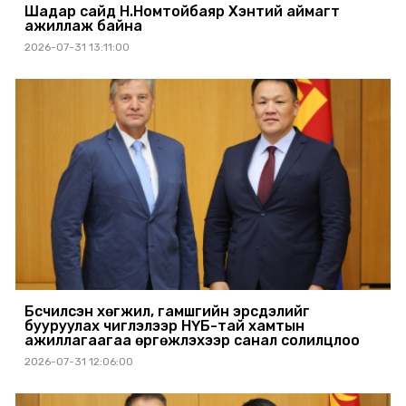
Шадар сайд Н.Номтойбаяр Хэнтий аймагт
ажиллаж байна
2026-07-31 13:11:00
Бүсчилсэн хөгжил, гамшгийн эрсдэлийг
бууруулах чиглэлээр НҮБ-тай хамтын
ажиллагаагаа өргөжүүлэхээр санал солилцлоо
2026-07-31 12:06:00