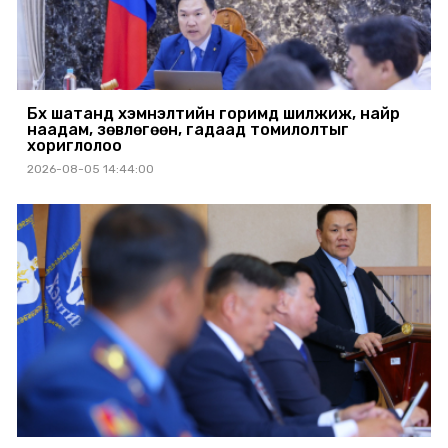
Бүх шатанд хэмнэлтийн горимд шилжиж, найр
наадам, зөвлөгөөн, гадаад томилолтыг
хориглолоо
2026-08-05 14:44:00