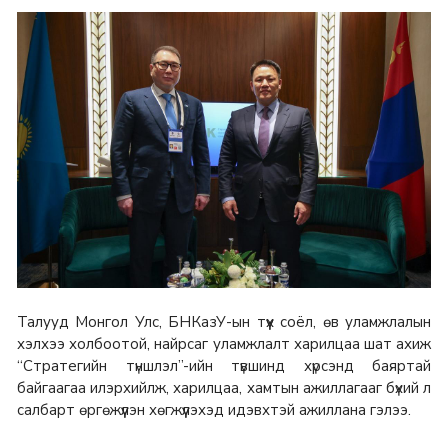
Талууд Монгол Улс, БНКазУ-ын түүх соёл, өв уламжлалын
хэлхээ холбоотой, найрсаг уламжлалт харилцаа шат ахиж
“Стратегийн түншлэл”-ийн түвшинд хүрсэнд баяртай
байгаагаа илэрхийлж, харилцаа, хамтын ажиллагааг бүхий л
салбарт өргөжүүлэн хөгжүүлэхэд идэвхтэй ажиллана гэлээ.