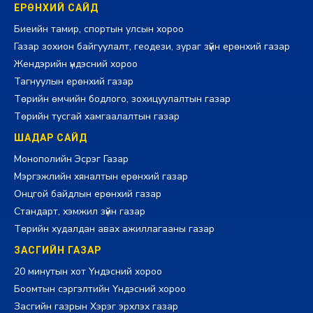
ЕРӨНХИЙ САЙД
Биеийн тамир, спортын улсын хороо
Газар зохион байгуулалт, геодези, зураг зүйн ерөнхий газар
Жендэрийн үндэсний хороо
Тагнуулын ерөнхий газар
Төрийн өмчийн бодлого, зохицуулалтын газар
Төрийн тусгай хамгаалалтын газар
ШАДАР САЙД
Монополийн Эсрэг Газар
Мэргэжлийн хяналтын ерөнхий газар
Онцгой байдлын ерөнхий газар
Стандарт, хэмжил зүйн газар
Төрийн худалдан авах ажиллагааны газар
ЗАСГИЙН ГАЗАР
20 минутын хот Үндэсний хороо
Боомтын сэргэлтийн Үндэсний хороо
Засгийн газрын Хэрэг эрхлэх газар