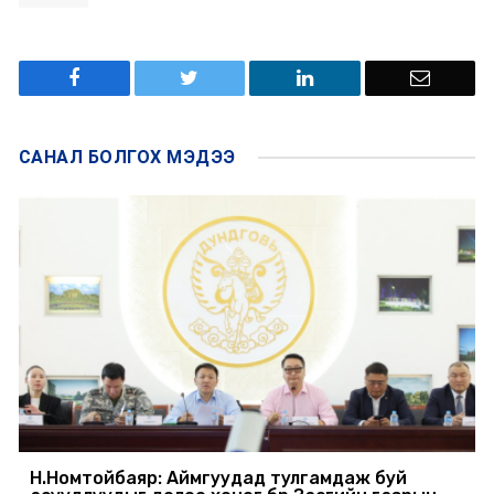
САНАЛ БОЛГОХ
МЭДЭЭ
Н.Номтойбаяр: Аймгуудад тулгамдаж буй