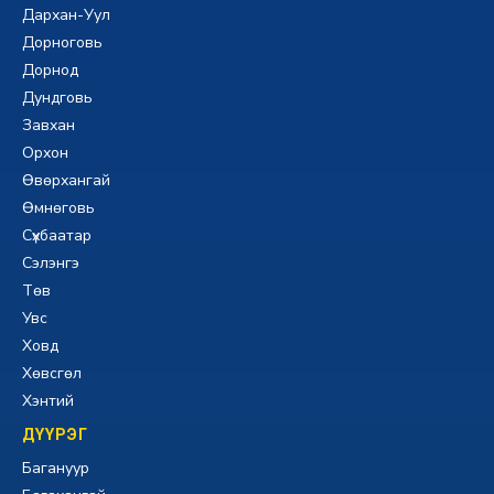
Дархан-Уул
Дорноговь
Дорнод
Дундговь
Завхан
Орхон
Өвөрхангай
Өмнөговь
Сүхбаатар
Сэлэнгэ
Төв
Увс
Ховд
Хөвсгөл
Хэнтий
ДҮҮРЭГ
Багануур