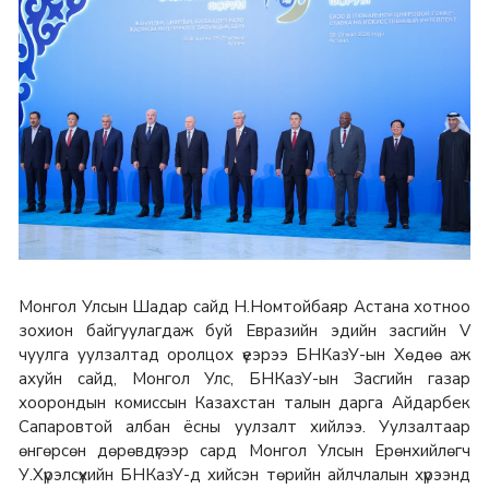
Монгол Улсын Шадар сайд Н.Номтойбаяр Астана хотноо
зохион байгуулагдаж буй Евразийн эдийн засгийн V
чуулга уулзалтад оролцох үеэрээ БНКазУ-ын Хөдөө аж
ахуйн сайд, Монгол Улс, БНКазУ-ын Засгийн газар
хоорондын комиссын Казахстан талын дарга Айдарбек
Сапаровтой албан ёсны уулзалт хийлээ. Уулзалтаар
өнгөрсөн дөрөвдүгээр сард Монгол Улсын Ерөнхийлөгч
У.Хүрэлсүхийн БНКазУ-д хийсэн төрийн айлчлалын хүрээнд