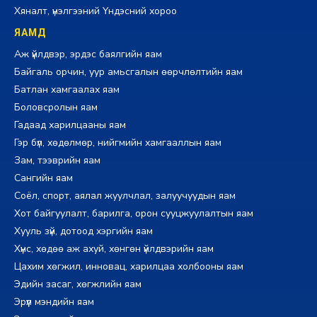
Хяналт, үнэлгээний Үндэсний хороо
ЯАМД
Аж үйлдвэр, эрдэс баялгийн яам
Байгаль орчин, уур амьсгалын өөрчлөлтийн яам
Батлан хамгаалах яам
Боловсролын яам
Гадаад харилцааны яам
Гэр бүл, хөдөлмөр, нийгмийн хамгааллын яам
Зам, тээврийн яам
Сангийн яам
Соёл, спорт, аялал жуулчлал, залуучуудын яам
Хот байгуулалт, барилга, орон сууцжуулалтын яам
Хууль зүй, дотоод хэргийн яам
Хүнс, хөдөө аж ахуй, хөнгөн үйлдвэрийн яам
Цахим хөгжил, инновац, харилцаа холбооны яам
Эдийн засаг, хөгжлийн яам
Эрүүл мэндийн яам