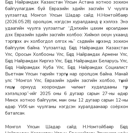
Бүгд Найрамдах Казахстан Улсын Астана хотноо зохион
байгуулагдаж буй Евразийн эдийн засгийн V чуулга
уулзалтад Монгол Улсын Шадар сайд Н.Номтойбаяр
(2026.05.28) оролцож, нэгдсэн хуралдаанд үг хэллээ. Энэ
удаагийн чуулга уулзалтыг “Дэлхийн цахим өрсөлдөөн
дэх Евразийн эдийн засгийн холбоо: Хиймэл оюун ухаанд
тэргүүлэх ач холбогдол олгох нь” сэдвийн хүрээнд зохион
байгуулж байна. Уулзалтад Бүгд Найрамдах Казахстан
Улс, Оросын Холбооны Улс, Бүгд Найрамдах Армени Улс,
Бүгд Найрамдах Киргиз Улс, Бүгд Найрамдах Беларусь Улс,
Бүгд Найрамдах Куба Улс, Бүгд Найрамдах Социалист
Вьетнам Улсын төрийн тэргүүн нар оролцож байна. Манай
улс “Монгол Улс, Евразийн эдийн засгийн холбоо, түүний
гишүүн орнууд хоорондын чөлөөт худалдааны түр
хэлэлцээр”-ийг 2025 оны 6 дугаар сарын 27-ны өдөр
Минск хотноо байгуулж, мөн оны 12 дугаар сарын 12-ны
өдөр УИХ-ын чуулганы нэгдсэн хуралдаанаар соёрхон
баталсан.
Монгол Улсын Шадар сайд Н.Номтойбаяр Бүгд