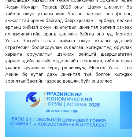
Найрамдах Казахстан Улсын Ерөнхийлөгч Эрхэмсэг ноён
Касым-Жомарт Токаев 2026 оныг Цахим шилжилт ба
хиймэл оюун ухааны жил болгон зарлаж, энэ үйл явц
амжилттай өрнөж байгаад баяр хүргэлээ. Тэрбээр, дэлхий
ертөнц хиймэл оюун, их өгөгдөл, дижитал хөгжил хэмээх
их өөрчлөлтийн эринд шилжиж байгаа энэ үед Монгол
Улсын Засгийн газар хиймэл оюун ухааны үндэсний
стратегийг боловсруулан судалгаа, хөгжүүлэлтэд оруулах
хөрөнгө оруулалтыг дэмжих зайлшгүй шаардлагатай
учраас эдийн засгийг мэдээллийн технологи, хиймэл оюун
ухаанд суурилсан бүтэц рүү шилжүүлж, Монгол Улсыг Төв
Азийн бүс нутаг дахь дижитал төв болгон хөгжүүлэх
зорилтыг Засгийн газраас дэвшүүлж буйг онцоллоо.