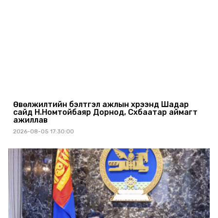
Өвөлжилтийн бэлтгэл ажлын хүрээнд Шадар
сайд Н.Номтойбаяр Дорнод, Сүхбаатар аймагт
ажиллав
2026-08-05 17:30:00