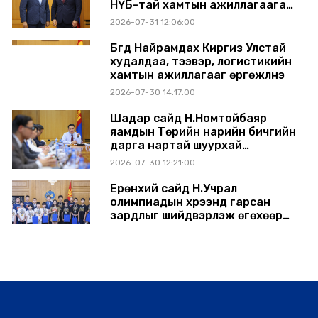
НҮБ-тай хамтын ажиллагаагаа
өргөжүүлэхээр санал солилцлоо
2026-07-31 12:06:00
Бүгд Найрамдах Киргиз Улстай
худалдаа, тээвэр, логистикийн
хамтын ажиллагааг өргөжүүлнэ
2026-07-30 14:17:00
Шадар сайд Н.Номтойбаяр
яамдын Төрийн нарийн бичгийн
дарга нартай шуурхай
хуралдлаа
2026-07-30 12:21:00
Ерөнхий сайд Н.Учрал
олимпиадын хүрээнд гарсан
зардлыг шийдвэрлэж өгөхөөр
болов
2026-07-29 14:11:00