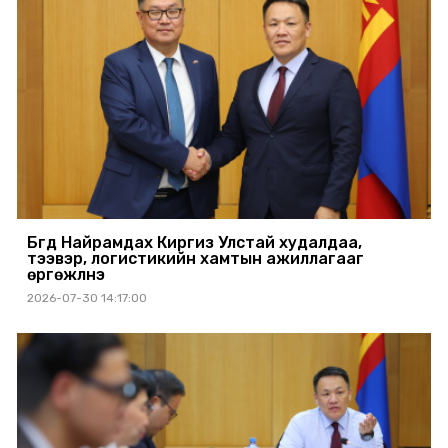
Бүгд Найрамдах Киргиз Улстай худалдаа,
тээвэр, логистикийн хамтын ажиллагааг
өргөжүүлнэ
2026-07-30 14:17:00