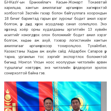
БНКазУ-ын Ерөнхийлөгч Касым-Жомарт Токаевтай
харилцаа, хамтын ажиллагааг өргөжүүлэн хөгжүүлэхтэй
холбоотой Засгийн газар болон байгууллага хоорондын
18 бичиг баримтад гарын үсэг зурсныг бодит ажил хэрэг
болгож, үр дүнд хүрэх асуудлаар санал солилцлоо. Энэ
хүрээнд хоёр орны худалдааны эргэлтийн 13 хувийн
өсөлтийг нэмэгдүүлэх олон боломжийг бодит ажил хэрэг
болгож, хөдөө аж ахуй, тээвэр логистикийн хамтын
ажиллагааг өргөжүүлэхээр тохиролцлоо. Тухайлбал,
Казахстаны Хөдөө аж ахуйн сайд Айдарбек Сапаров үр
тариа, ургамлын тос зэргийг экспортлох боломжтой
бөгөөд Монгол Улсын ноос ноолуурын чиглэлийн арвин
туршлагыг нэвтрүүлж, энэ чиглэлийн үйлдвэрлэл эрхлэх
сонирхолтой байна гэв.