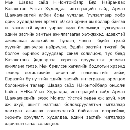
Мөн Шадар сайд Н.Номтойбаяр Бүгд Найрамдах
Казахстан Улсын Худалдаа, интеграцийн сайд Арман
Шаккалиевтай албан ёсны уулзлаа. Уулзалтаар хоёр
орны худалдааны эргэлт 50 сая орчим ам.доллар байгаа
нь хангалтгүй үзүүлэлт учраас нөөц боломжид тулгуурлан
эдийн засгийн хамтын ажиллагаагаа хөгжүүлэхэд идэвхтэй
ажиллахаа илэрхийлэв. Түүнчлэн, Чөлөөт бүсийн тухай
хуулийг шинэчлэн найруулж, Эдийн засгийн тусгай бүс
болгон өөрчлөх асуудлаар санал солилцож, тус бүсэд
Казахстаны үйлдвэрлэл, хөрөнгө оруулалтыг дэмжин
ажиллана гэлээ. Мөн бүсчилсэн хөгжлийн бодлогын хүрээнд
тээвэр логистикийн оновчтой төлөвлөлтийг хийж,
Евразийн бүс нутгийн эдийн засгийн интеграцид оролцох
боломжийн талаар Шадар сайд Н.Номтойбаяр онцолж
байна. БНКазУ-ын Худалдаа, интеграцийн сайд Арман
Шаккалиевийн зүгээс Монгол Улстай хөдөө аж ахуй, мал
аж ахуй, ашигт малтмал боловсруулалтын чиглэлээр
хамтран ажиллах сонирхолтой байгаагаа илэрхийлж,
хөрөнгө оруулалт, худалдаа, эдийн засгийн чиглэлээр
харилцан санал солилцлоо.