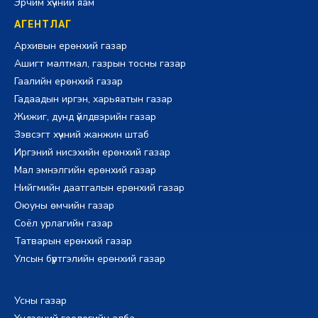
Эрчим хүчний яам
АГЕНТЛАГ
Архивын ерөнхий газар
Ашигт малтмал, газрын тосны газар
Гаалийн ерөнхий газар
Гадаадын иргэн, харьяатын газар
Жижиг, дунд үйлдвэрийн газар
Зэвсэгт хүчний жанжин штаб
Иргэний нисэхийн ерөнхий газар
Мал эмнэлгийн ерөнхий газар
Нийгмийн даатгалын ерөнхий газар
Оюуны өмчийн газар
Соёл урлагийн газар
Татварын ерөнхий газар
Улсын бүртгэлийн ерөнхий газар
Усны газар