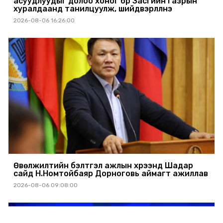
асуудлуудыг долоо хоног бүр Засгийн газрын
хуралдаанд танилцуулж, шийдвэрлүүлнэ
2026-08-06 16:26:00
Өвөлжилтийн бэлтгэл ажлын хүрээнд Шадар
сайд Н.Номтойбаяр Дорноговь аймагт ажиллав
2026-08-06 09:08:00