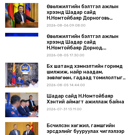
Өвөлжилтийн бэлтгэл ажлын
хүрээнд Шадар сайд
Н.Номтойбаяр Дорноговь
аймагт ажиллав
2026-08-06 09:08:00
Өвөлжилтийн бэлтгэл ажлын
хүрээнд Шадар сайд
Н.Номтойбаяр Дорнод,
Сүхбаатар аймагт ажиллав
2026-08-05 17:30:00
Бүх шатанд хэмнэлтийн горимд
шилжиж, найр наадам,
зөвлөгөөн, гадаад томилолтыг
хориглолоо
2026-08-05 14:44:00
Шадар сайд Н.Номтойбаяр
Хэнтий аймагт ажиллаж байна
2026-07-31 13:11:00
Бүсчилсэн хөгжил, гамшгийн
эрсдэлийг бууруулах чиглэлээр