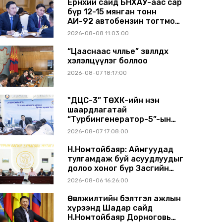
Ерөнхий сайд БНХАУ-аас сар
бүр 12-15 мянган тонн
АИ-92 автобензин тогтмол
нийлүүлэх хүсэлт тавилаа
2026-08-08 11:03:00
“Цааснаас чөлөөлье” зөвлөлдөх
хэлэлцүүлэг боллоо
2026-08-07 18:17:00
"ДЦС-3” ТӨХК-ийн нэн
шаардлагатай
“Турбингенератор-5”-ын
шинэчлэлийн төсвийг
2026-08-07 17:08:00
шийдвэрлэхээр болов
Н.Номтойбаяр: Аймгуудад
тулгамдаж буй асуудлуудыг
долоо хоног бүр Засгийн
газрын хуралдаанд
2026-08-06 16:26:00
танилцуулж, шийдвэрлүүлнэ
Өвөлжилтийн бэлтгэл ажлын
хүрээнд Шадар сайд
Н.Номтойбаяр Дорноговь