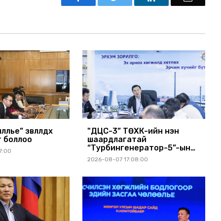
өөлье” зөвлөлдөх
"ДЦС-3” ТӨХК-ийн нэн
г боллоо
шаардлагатай
“Турбингенератор-5”-ын
7:00
шинэчлэлийн төсвийг
2026-08-07 17:08:00
шийдвэрлэхээр болов