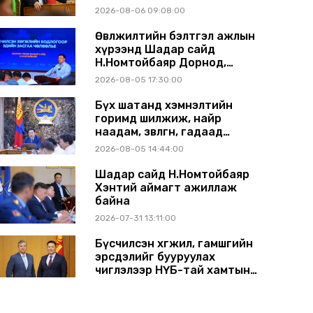
аймагт ажиллав
2026-08-06 09:08:00
Өвөлжилтийн бэлтгэл ажлын
хүрээнд Шадар сайд
Н.Номтойбаяр Дорнод,
Сүхбаатар аймагт ажиллав
2026-08-05 17:30:00
Бүх шатанд хэмнэлтийн
горимд шилжиж, найр
наадам, зөвлөгөөн, гадаад
томилолтыг хориглолоо
2026-08-05 14:44:00
Шадар сайд Н.Номтойбаяр
Хэнтий аймагт ажиллаж
байна
2026-07-31 13:11:00
Бүсчилсэн хөгжил, гамшгийн
эрсдэлийг бууруулах
чиглэлээр НҮБ-тай хамтын
ажиллагаагаа өргөжүүлэхээр
2026-07-31 12:06:00
санал солилцлоо