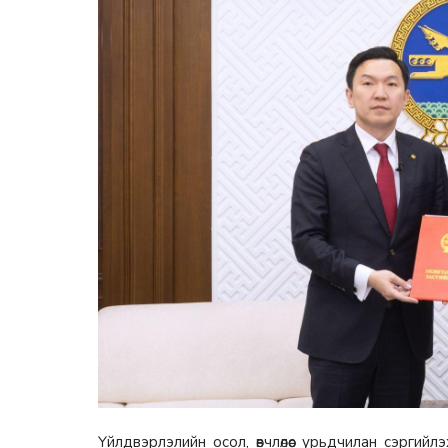
Үйлдвэрлэлийн осол, өвчлөлөөс урьдчилан сэргий