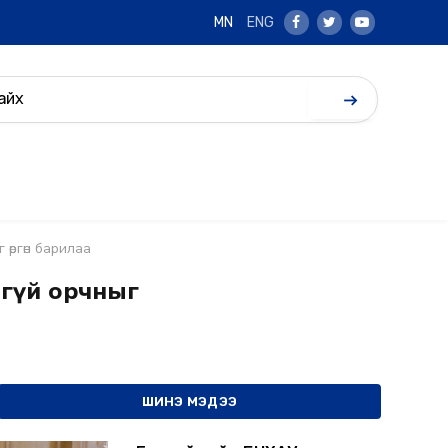
MN
ENG
Facebook
Twitter
Youtube
 өргөн барилаа
лгүй орчныг
ШИНЭ МЭДЭЭ