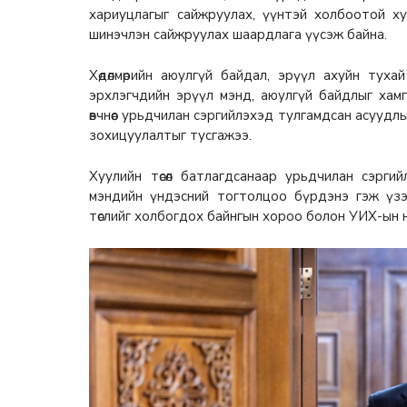
хариуцлагыг сайжруулах, үүнтэй холбоотой ху
шинэчлэн сайжруулах шаардлага үүсэж байна.
Хөдөлмөрийн аюулгүй байдал, эрүүл ахуйн тухай
эрхлэгчдийн эрүүл мэнд, аюулгүй байдлыг хамг
өвчнөөс урьдчилан сэргийлэхэд тулгамдсан асууд
зохицуулалтыг тусгажээ.
Хуулийн төсөл батлагдсанаар урьдчилан сэргий
мэндийн үндэсний тогтолцоо бүрдэнэ гэж үзэ
төслийг холбогдох байнгын хороо болон УИХ-ын н