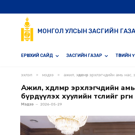
МОНГОЛ УЛСЫН ЗАСГИЙН ГАЗ
ЕРӨНХИЙ САЙД
ЗАСГИЙН ГАЗАР
ТӨРИЙН 
»
»
эхлэл
мэдээ
ажил, хөдөлмөр эрхлэгчдийн амь нас,
Ажил, хөдөлмөр эрхлэгчдийн ам
бүрдүүлэх хуулийн төслийг өргө
Мэдээ
2026-05-29