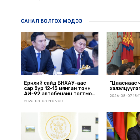
САНАЛ БОЛГОХ
МЭДЭЭ
Ерөнхий сайд БНХАУ-аас
“Цааснаас чөл
сар бүр 12-15 мянган тонн
хэлэлцүүлэ
АИ-92 автобензин тогтмол
2026-08-07 18:1
нийлүүлэх хүсэлт тавилаа
2026-08-08 11:03:00