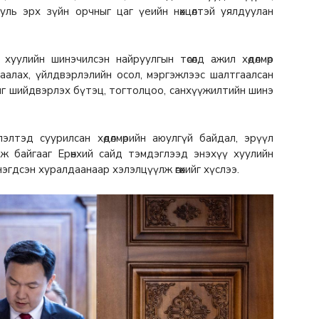
уль эрх зүйн орчныг цаг үеийн нөхцөлтэй уялдуулан
 хуулийн шинэчилсэн найруулгын төсөлд ажил хөдөлмөр
аалах, үйлдвэрлэлийн осол, мэргэжлээс шалтгаалсан
лыг шийдвэрлэх бүтэц, тогтолцоо, санхүүжилтийн шинэ
лэлтэд суурилсан хөдөлмөрийн аюулгүй байдал, эрүүл
ж байгааг Ерөнхий сайд тэмдэглээд энэхүү хуулийн
эгдсэн хуралдаанаар хэлэлцүүлж өгөхийг хүслээ.