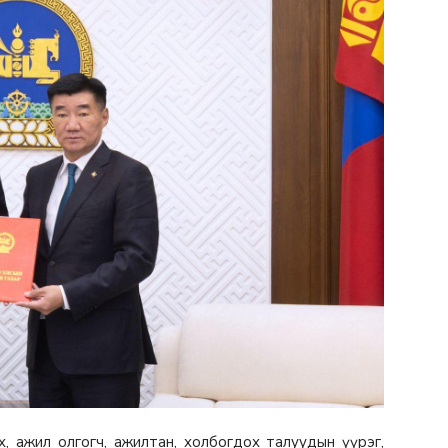
лэх, ажил олгогч, ажилтан, холбогдох талуудын үүрэг,