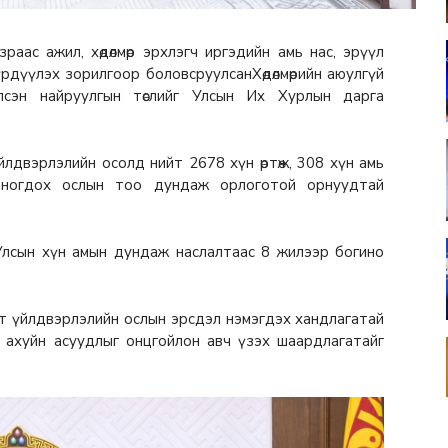
раас ажил, хөдөлмөр эрхлэгч иргэдийн амь нас, эрүүл
бүрдүүлэх зорилгоор боловсруулсанХөдөлмөрийн аюулгүй
лсэн найруулгын төслийг Улсын Их Хурлын дарга
лдвэрлэлийн осолд нийт 2678 хүн өртөж, 308 хүн амь
 ногдох ослын тоо дундаж орлоготой орнуудтай
Улсын хүн амын дундаж наслалтаас 8 жилээр богино
арт үйлдвэрлэлийн ослын эрсдэл нэмэгдэх хандлагатай
үл ахуйн асуудлыг онцгойлон авч үзэх шаардлагатайг