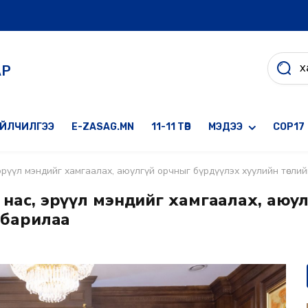
АР
ҮЙЛЧИЛГЭЭ
E-ZASAG.MN
11-11 ТӨВ
МЭДЭЭ
COP17
 эрүүл мэндийг хамгаалах, аюулгүй орчныг бүрдүүлэх хуулийн төслийг
ь нас, эрүүл мэндийг хамгаалах, аюу
н барилаа