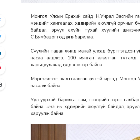
Монгол Улсын Ерөнхий сайд Н.Учрал Засгийн газ
мэндийг хамгаалах, хөдөлмөрийн аюулгүй орчныг 
байдал, эрүүл ахуйн тухай хуулийн шинэчи
С.Бямбацогтод өргөн барилаа.
Сүүлийн таван жилд манай улсад бүртгэгдсэн үй
насаа алджээ. 100 мянган ажилтан тутамд
харьцуулахад өндөр хэвээр байна.
Мэргэжлээс шалтгаалсан өвчтэй иргэд Монгол 
насалж байна.
Уул уурхай, барилга, зам, тээврийн зэрэг салб
байна. Энэ нь хөдөлмөрийн аюулгүй байдал, эрү
харуулж байна.