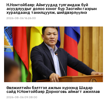
Н.Номтойбаяр: Аймгуудад тулгамдаж буй
асуудлуудыг долоо хоног бүр Засгийн газрын
хуралдаанд танилцуулж, шийдвэрлүүлнэ
2026-08-06 16:26:00
Өвөлжилтийн бэлтгэл ажлын хүрээнд Шадар
сайд Н.Номтойбаяр Дорноговь аймагт ажиллав
2026-08-06 09:08:00