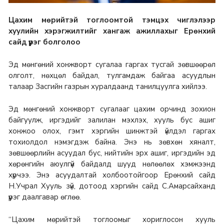
Цахим мөрийтэй тоглоомтой тэмцэх чиглэлээр
хуулийн хэрэгжилтийг хангаж ажиллахыг Ерөнхий
сайд үүрэг болголоо
Эд мөнгөний хонжворт сугалаа гаргах тусгай зөвшөөрөл
олголт, нөхцөл байдал, тулгамдаж байгаа асуудлын
талаар Засгийн газрын хуралдаанд танилцуулга хийлээ.
Эд мөнгөний хонжворт сугалааг цахим орчинд зохион
байгуулж, иргэдийг залилан мэхлэх, хууль бус ашиг
хонжоо олох, гэмт хэргийн шинжтэй үйлдэл гаргах
тохиолдол нэмэгдэж байна. Энэ нь зөвхөн хяналт,
зөвшөөрлийн асуудал бус, нийтийн эрх ашиг, иргэдийн эд
хөрөнгийн аюулгүй байдалд шууд нөлөөлөх хэмжээнд
хүрчээ. Энэ асуудалтай холбоотойгоор Ерөнхий сайд
Н.Учрал Хууль зүй, дотоод хэргийн сайд С.Амарсайханд
үүрэг даалгавар өглөө.
“Цахим мөрийтэй тоглоомыг хориглосон хууль