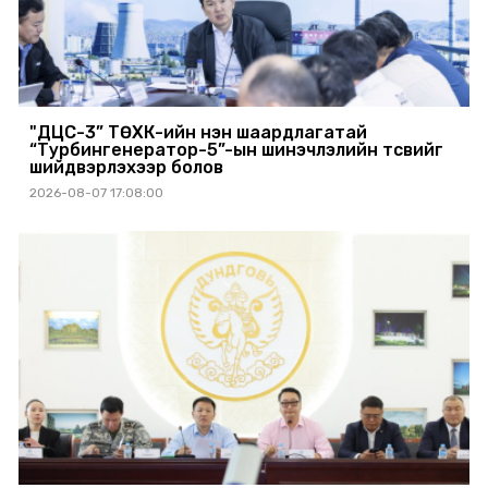
"ДЦС-3” ТӨХК-ийн нэн шаардлагатай
“Турбингенератор-5”-ын шинэчлэлийн төсвийг
шийдвэрлэхээр болов
2026-08-07 17:08:00