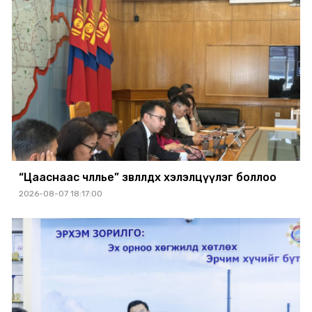
“Цааснаас чөлөөлье” зөвлөлдөх хэлэлцүүлэг боллоо
2026-08-07 18:17:00