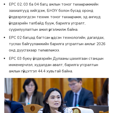
EPC 02, 03 ба 04 багц ажлын тоног төхөөрөмжийн
захиалгууд хийгдэж, БНЭУ болон бусад оронд
үйлдвэрлэгдсэн техник тоног төхөөрөмж, эд ангиуд
үйлдвэрийн талбайд бууж, барилга угсралт,
суурилуулалтын ажил үргэлжилж байна.
ЕРС 02 багцад багтсан үндсэн технологийн, дагалдах,
туслах байгууламжийн барилга угсралтын ажлыг 2026
онд дуусгахаар төлөвлөжээ.
ЕРС 03 буюу үйлдвэрийн Дулааны цахилгаан станцын
инженерчлэл, худалдан авалт, барилга угсралтын
ажлын гүйцэтгэл 44.4 хувьтай байна.