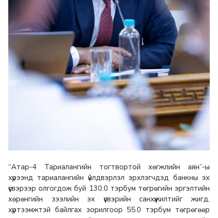
“Атар-4 Тариалангийн тогтвортой хөгжлийн аян”-ы
хүрээнд тариалангийн үйлдвэрлэл эрхлэгчдэд банкны эх
үүсвэрээр олгогдож буй 130.0 тэрбум төгрөгийн эргэлтийн
хөрөнгийн зээлийн эх үүсвэрийн санхүүжилтийг жигд,
хүртээмжтэй байлгах зорилгоор 55.0 тэрбум төгрөгөөр