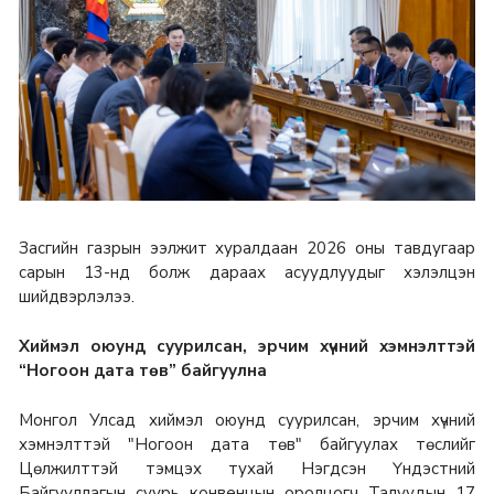
Засгийн газрын ээлжит хуралдаан 2026 оны тавдугаар
сарын 13-нд болж дараах асуудлуудыг хэлэлцэн
шийдвэрлэлээ.
Хиймэл оюунд суурилсан, эрчим хүчний хэмнэлттэй
“Ногоон дата төв” байгуулна
Монгол Улсад хиймэл оюунд суурилсан, эрчим хүчний
хэмнэлттэй "Ногоон дата төв" байгуулах төслийг
Цөлжилттэй тэмцэх тухай Нэгдсэн Үндэстний
Байгууллагын суурь конвенцын оролцогч Талуудын 17