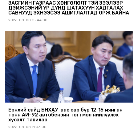
ЗАСГИЙН ГАЗРААС ХӨНГӨЛӨЛТТЭЙ ЗЭЭЛЭЭР
ДЭМЖСЭНИЙ ҮР ДҮНД ШАТАХУУН ХАДГАЛАХ
САВНУУД ЭХНЭЭСЭЭ АШИГЛАЛТАД ОРЖ БАЙНА
2026-08-08 15:44:00
Ерөнхий сайд БНХАУ-аас сар бүр 12-15 мянган
тонн АИ-92 автобензин тогтмол нийлүүлэх
хүсэлт тавилаа
2026-08-08 11:03:00