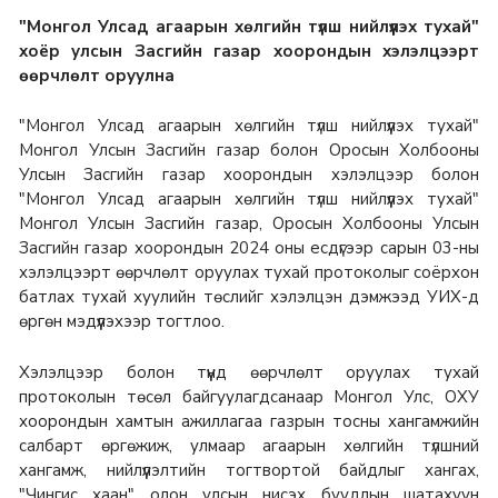
"Монгол Улсад агаарын хөлгийн түлш нийлүүлэх тухай"
хоёр улсын Засгийн газар хоорондын хэлэлцээрт
өөрчлөлт оруулна
"Монгол Улсад агаарын хөлгийн түлш нийлүүлэх тухай"
Монгол Улсын Засгийн газар болон Оросын Холбооны
Улсын Засгийн газар хоорондын хэлэлцээр болон
"Монгол Улсад агаарын хөлгийн түлш нийлүүлэх тухай"
Монгол Улсын Засгийн газар, Оросын Холбооны Улсын
Засгийн газар хоорондын 2024 оны есдүгээр сарын 03-ны
хэлэлцээрт өөрчлөлт оруулах тухай протоколыг соёрхон
батлах тухай хуулийн төслийг хэлэлцэн дэмжээд УИХ-д
өргөн мэдүүлэхээр тогтлоо.
Хэлэлцээр болон түүнд өөрчлөлт оруулах тухай
протоколын төсөл байгуулагдсанаар Монгол Улс, ОХУ
хоорондын хамтын ажиллагаа газрын тосны хангамжийн
салбарт өргөжиж, улмаар агаарын хөлгийн түлшний
хангамж, нийлүүлэлтийн тогтвортой байдлыг хангах,
"Чингис хаан" олон улсын нисэх буудлын шатахуун