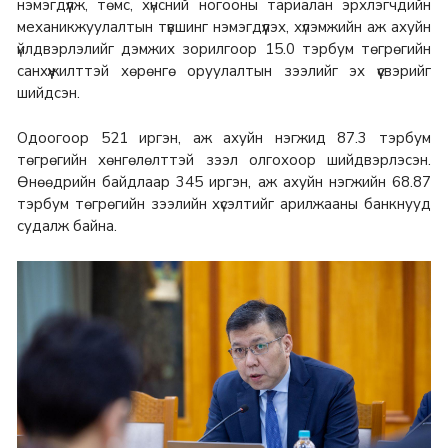
нэмэгдүүлж, төмс, хүнсний ногооны тариалан эрхлэгчдийн
механикжуулалтын түвшинг нэмэгдүүлэх, хүлэмжийн аж ахуйн
үйлдвэрлэлийг дэмжих зорилгоор 15.0 тэрбум төгрөгийн
санхүүжилттэй хөрөнгө оруулалтын зээлийг эх үүсвэрийг
шийдсэн.
Одоогоор 521 иргэн, аж ахуйн нэгжид 87.3 тэрбум
төгрөгийн хөнгөлөлттэй зээл олгохоор шийдвэрлэсэн.
Өнөөдрийн байдлаар 345 иргэн, аж ахуйн нэгжийн 68.87
тэрбум төгрөгийн зээлийн хүсэлтийг арилжааны банкнууд
судалж байна.