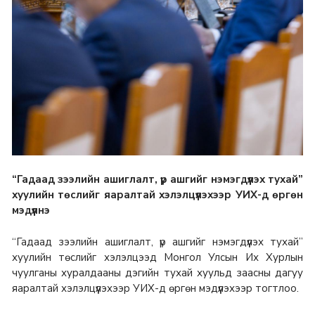
“Гадаад зээлийн ашиглалт, үр ашгийг нэмэгдүүлэх тухай”
хуулийн төслийг яаралтай хэлэлцүүлэхээр УИХ-д өргөн
мэдүүлнэ
“Гадаад зээлийн ашиглалт, үр ашгийг нэмэгдүүлэх тухай”
хуулийн төслийг хэлэлцээд Монгол Улсын Их Хурлын
чуулганы хуралдааны дэгийн тухай хуульд заасны дагуу
яаралтай хэлэлцүүлэхээр УИХ-д өргөн мэдүүлэхээр тогтлоо.