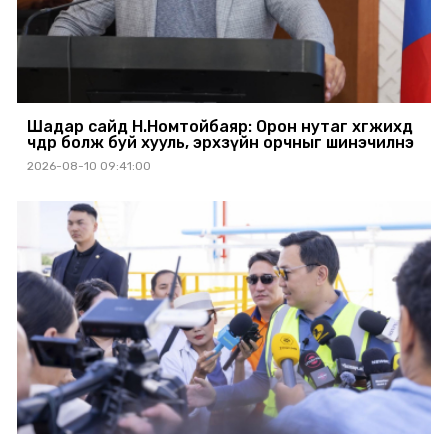
Шадар сайд Н.Номтойбаяр: Орон нутаг хөгжихөд
чөдөр болж буй хууль, эрхзүйн орчныг шинэчилнэ
2026-08-10 09:41:00