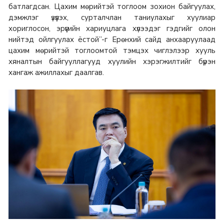
батлагдсан. Цахим мөрийтэй тоглоом зохион байгуулах,
дэмжлэг үзүүлэх, сурталчлан таниулахыг хуулиар
хориглосон, эрүүгийн хариуцлага хүлээдэг гэдгийг олон
нийтэд ойлгуулах ёстой”-г Ерөнхий сайд анхааруулаад
цахим мөрийтэй тоглоомтой тэмцэх чиглэлээр хууль
хяналтын байгууллагууд хуулийн хэрэгжилтийг бүрэн
хангаж ажиллахыг даалгав.