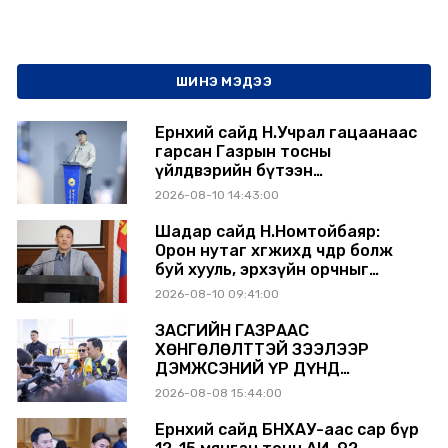
ШИНЭ МЭДЭЭ
Ерөнхий сайд Н.Учрал гацаанаас
гарсан Газрын тосны
үйлдвэрийн бүтээн
байгуулалтыг тасралтгүй
2026-08-10 14:43:00
үргэлжлүүлж, түүхий эдийн
хангамжийг баталгаажуулах
Шадар сайд Н.Номтойбаяр:
үүрэг өгөв
Орон нутаг хөгжихөд чөдөр болж
буй хууль, эрхзүйн орчныг
шинэчилнэ
2026-08-10 09:41:00
ЗАСГИЙН ГАЗРААС
ХӨНГӨЛӨЛТТЭЙ ЗЭЭЛЭЭР
ДЭМЖСЭНИЙ ҮР ДҮНД
ШАТАХУУН ХАДГАЛАХ САВНУУД
2026-08-08 15:44:00
ЭХНЭЭСЭЭ АШИГЛАЛТАД ОРЖ
БАЙНА
Ерөнхий сайд БНХАУ-аас сар бүр