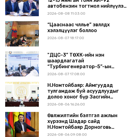
12-15 мянган тонн АИ-92
автобензин тогтмол нийлүүлэх
хүсэлт тавилаа
2026-08-08 11:03:00
“Цааснаас чөлөөлье” зөвлөлдөх
хэлэлцүүлэг боллоо
2026-08-07 18:17:00
"ДЦС-3” ТӨХК-ийн нэн
шаардлагатай
“Турбингенератор-5”-ын
шинэчлэлийн төсвийг
2026-08-07 17:08:00
шийдвэрлэхээр болов
Н.Номтойбаяр: Аймгуудад
тулгамдаж буй асуудлуудыг
долоо хоног бүр Засгийн
газрын хуралдаанд
2026-08-06 16:26:00
танилцуулж, шийдвэрлүүлнэ
Өвөлжилтийн бэлтгэл ажлын
хүрээнд Шадар сайд
Н.Номтойбаяр Дорноговь
аймагт ажиллав
2026-08-06 09:08:00