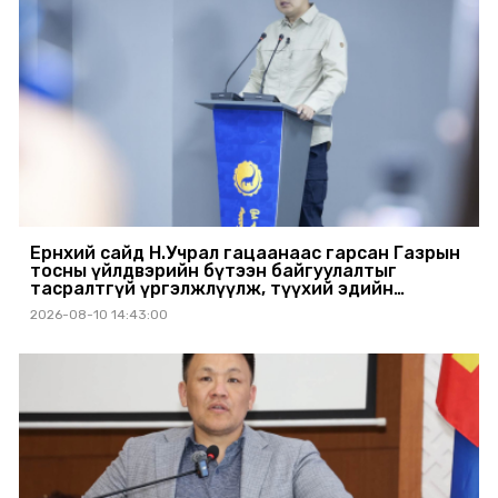
Ерөнхий сайд Н.Учрал гацаанаас гарсан Газрын
тосны үйлдвэрийн бүтээн байгуулалтыг
тасралтгүй үргэлжлүүлж, түүхий эдийн
хангамжийг баталгаажуулах үүрэг өгөв
2026-08-10 14:43:00