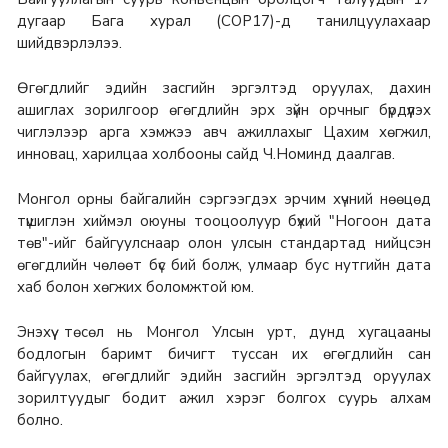
дугаар Бага хурал (СОР17)-д танилцуулахаар
шийдвэрлэлээ.
Өгөгдлийг эдийн засгийн эргэлтэд оруулах, дахин
ашиглах зорилгоор өгөгдлийн эрх зүйн орчныг бүрдүүлэх
чиглэлээр арга хэмжээ авч ажиллахыг Цахим хөгжил,
инновац, харилцаа холбооны сайд Ч.Номинд даалгав.
Монгол орны байгалийн сэргээгдэх эрчим хүчний нөөцөд
түшиглэн хиймэл оюуны тооцоолуур бүхий "Ногоон дата
төв"-ийг байгуулснаар олон улсын стандартад нийцсэн
өгөгдлийн чөлөөт бүс бий болж, улмаар бус нутгийн дата
хаб болон хөгжих боломжтой юм.
Энэхүү төсөл нь Монгол Улсын урт, дунд хугацааны
бодлогын баримт бичигт туссан их өгөгдлийн сан
байгуулах, өгөгдлийг эдийн засгийн эргэлтэд оруулах
зорилтуудыг бодит ажил хэрэг болгох суурь алхам
болно.