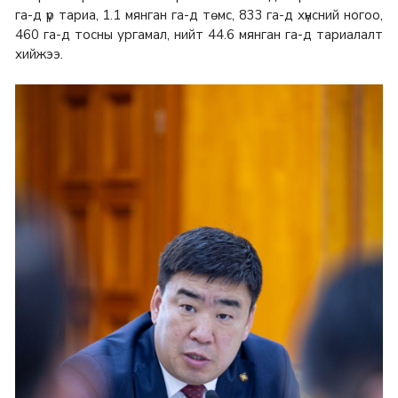
га-д үр тариа, 1.1 мянган га-д төмс, 833 га-д хүнсний ногоо,
460 га-д тосны ургамал, нийт 44.6 мянган га-д тариалалт
хийжээ.