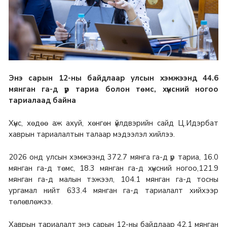
Энэ сарын 12-ны байдлаар улсын хэмжээнд 44.6
мянган га-д үр тариа болон төмс, хүнсний ногоо
тариалаад байна
Хүнс, хөдөө аж ахуй, хөнгөн үйлдвэрийн сайд Ц.Идэрбат
хаврын тариалалтын талаар мэдээлэл хийлээ.
2026 онд улсын хэмжээнд 372.7 мянга га-д үр тариа, 16.0
мянган га-д төмс, 18.3 мянган га-д хүнсний ногоо,121.9
мянган га-д малын тэжээл, 104.1 мянган га-д тосны
ургамал нийт 633.4 мянган га-д тариалалт хийхээр
төлөвлөжээ.
Хаврын тариалалт энэ сарын 12-ны байдлаар 42.1 мянган