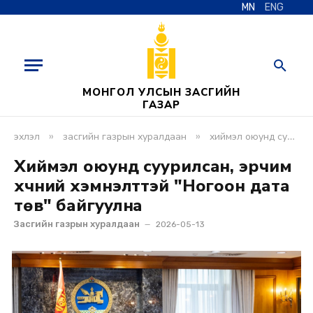
MN
ENG
МОНГОЛ УЛСЫН ЗАСГИЙН
ГАЗАР
»
»
эхлэл
засгийн газрын хуралдаан
хиймэл оюунд суурилсан, эрчим хүчний хэмнэлттэй "ногоон дата төв" байгуулна
Хиймэл оюунд суурилсан, эрчим
хүчний хэмнэлттэй "Ногоон дата
төв" байгуулна
Засгийн газрын хуралдаан
2026-05-13