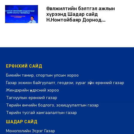
Өвөлжилтийн бэлтгэл ажлын
хүрээнд Шадар сайд
Н.Номтойбаяр Дорнод,
Сүхбаатар аймагт ажиллав
2026-08-05 17:30:00
ЕРӨНХИЙ САЙД
Биеийн тамир, спортын улсын хороо
Газар зохион байгуулалт, геодези, зураг зүйн ерөнхий газар
Жендэрийн үндэсний хороо
Тагнуулын ерөнхий газар
Төрийн өмчийн бодлого, зохицуулалтын газар
Төрийн тусгай хамгаалалтын газар
ШАДАР САЙД
Монополийн Эсрэг Газар