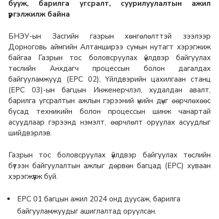
бууж, барилга угсралт, суурилуулалтын ажил
үргэлжилж байна
БНЭУ-ын Засгийн газрын хөнгөлөлттэй зээлээр
Дорноговь аймгийн Алтанширээ сумын нутагт хэрэгжиж
байгаа Газрын тос боловсруулах үйлдвэр байгуулах
төслийн Анхдагч процессын болон дагалдах
байгууламжууд (EPC 02), Үйлдвэрийн цахилгаан станц
(EPC 03)-ын багцын Инженерчлэл, худалдан авалт,
барилга угсралтын ажлын гэрээний үнийн дүнг өөрчлөхөөс
бусад техникийн болон процессын шинж чанартай
асуудлаар гэрээнд нэмэлт, өөрчлөлт оруулах асуудлыг
шийдвэрлэв.
Газрын тос боловсруулах үйлдвэр байгуулах төслийн
бүтээн байгуулалтын ажлыг дөрвөн багцад (EPC) хуваан
хэрэгжүүлж буй.
EPC 01 багцын ажил 2024 онд дуусаж, барилга
байгууламжуудыг ашиглалтад оруулсан.