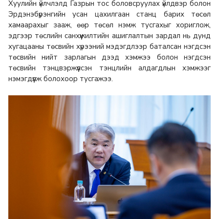
Хуулийн үйлчлэлд Газрын тос боловсруулах үйлдвэр болон
Эрдэнэбүрэнгийн усан цахилгаан станц барих төсөл
хамаарахыг зааж, өөр төсөл нэмж тусгахыг хориглож,
эдгээр төслийн санхүүжилтийн ашиглалтын зардал нь дунд
хугацааны төсвийн хүрээний мэдэгдлээр баталсан нэгдсэн
төсвийн нийт зарлагын дээд хэмжээ болон нэгдсэн
төсвийн тэнцвэржүүлсэн тэнцлийн алдагдлын хэмжээг
нэмэгдүүлж болохоор тусгажээ.