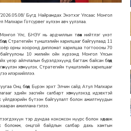
 /2026.05.08/ Бүгд Найрамдах Энэтхэг Улсаас Монгол
тул Малхари Готсурвег хүлээн авч уулзлаа.
нгол Улс, БНЭУ нь ардчиллын төлөөх нийтлэг үнэт
бөгөөд Стратегийн түншлэлийн харилцааг байгуулаад 11
 хоёр орны хооронд дипломат харилцаа тогтоосны 70
 байгуулсны 10 жилийн ойн хүрээнд Монгол Улсын
ийх үеэр айлчлалын бүрэлдэхүүнд багтаж байсан бөгөөд
гөжүүлэн хөгжүүлэх, Стратегийн түншлэлийн харилцааг
гээ илэрхийллээ.
угаа Онц бөгөөд Бүрэн эрхт Элчин сайд Атул Малхари
агааг эдийн засгийн салбарт хөгжүүлэхэд идэвхтэй
х үйлдвэрийн бүтээн байгуулалт болон ажилтнуудын
нхааран ажиллана гэлээ.
ээгдэхүүн тэр дундаа коксжсон нүүрс болон хөдөө аж
ох боломж, онцгой байдлын салбар дахь хамтын