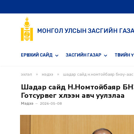
МОНГОЛ УЛСЫН ЗАСГИЙН ГАЗ
ЕРӨНХИЙ САЙД
ЗАСГИЙН ГАЗАР
ТӨРИЙН 
»
»
эхлэл
мэдээ
шадар сайд н.номтойбаяр бнэу-аас 
Шадар сайд Н.Номтойбаяр БНЭ
Готсурвег хүлээн авч уулзлаа
Мэдээ
2026-05-08