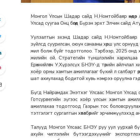
Монгол Улсын Шадар сайд Н.Номтойбаяр өнөөдөр
Улсад суугаа Онц бөгөөд Бүрэн эрхт Элчин сайд А
Уулзалтын эхэнд Шадар сайд Н.Номтойбаяр Мо
зүйлсд суурилсан, оюун санааны хөрш улс орнууд 
жил болж буйг тодотголоо. Тэрбээр, 2025 онд
жилийн ой, Стратегийн түншлэлийн харилцаа
Ерөнхийлөгч У.Хүрэлсүх БНЭУ-д төрийн айлчлал х
хоёр орны хамтын ажиллагааг бүхий л салбарт өр
шат ахиулахад бодитой хувь нэмрээ оруулна гэд
Бүгд Найрамдах Энэтхэг Улсаас Монгол Улсад су
Готсурвегийн зүгээс хоёр улсын хамтын ажилл
ажиллахаа тодотгоод Газрын тос боловсруула
тэтгэлэгт сургалтын хөтөлбөрийг эрчимжүүлэхэд а
Талууд Монгол Улсаас БНЭУ руу уул уурхай бүт
ахуйн чиглэлийн бүтээгдэхүүнийг экспортл