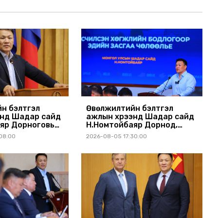
н бэлтгэл
Өвөлжилтийн бэлтгэл
энд Шадар сайд
ажлын хүрээнд Шадар сайд
яр Дорноговь
Н.Номтойбаяр Дорнод,
ллав
Сүхбаатар аймагт ажиллав
08:00
2026-08-05 17:30:00