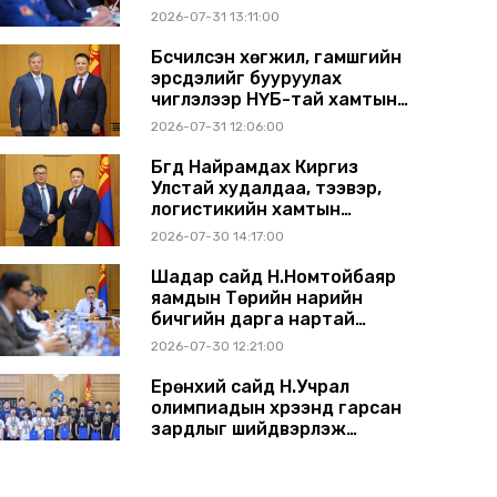
2026-07-31 13:11:00
Бүсчилсэн хөгжил, гамшгийн
эрсдэлийг бууруулах
чиглэлээр НҮБ-тай хамтын
ажиллагаагаа өргөжүүлэхээр
2026-07-31 12:06:00
санал солилцлоо
Бүгд Найрамдах Киргиз
Улстай худалдаа, тээвэр,
логистикийн хамтын
ажиллагааг өргөжүүлнэ
2026-07-30 14:17:00
Шадар сайд Н.Номтойбаяр
яамдын Төрийн нарийн
бичгийн дарга нартай
шуурхай хуралдлаа
2026-07-30 12:21:00
Ерөнхий сайд Н.Учрал
олимпиадын хүрээнд гарсан
зардлыг шийдвэрлэж
өгөхөөр болов
2026-07-29 14:11:00