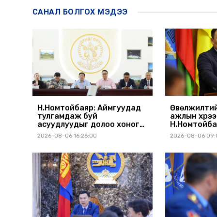
САНАЛ БОЛГОХ
МЭДЭЭ
Н.Номтойбаяр: Аймгуудад
Өвөлжилтий
тулгамдаж буй
ажлын хүрэ
асуудлуудыг долоо хоног
Н.Номтойба
бүр Засгийн газрын
аймагт ажи
2026-08-06 16:26:00
2026-08-06 09:
хуралдаанд танилцуулж,
шийдвэрлүүлнэ