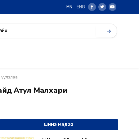
MN
ENG
Facebook
Twitter
Youtube
ч уулзлаа
айд Атул Малхари
ШИНЭ МЭДЭЭ