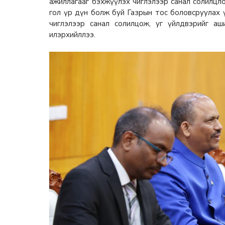
ажиллагааг бэхжүүлэх чиглэлээр санал солилцл
гол үр дүн болж буй Газрын тос боловсруулах
чиглэлээр санал солилцож, уг үйлдвэрийг а
илэрхийллээ.