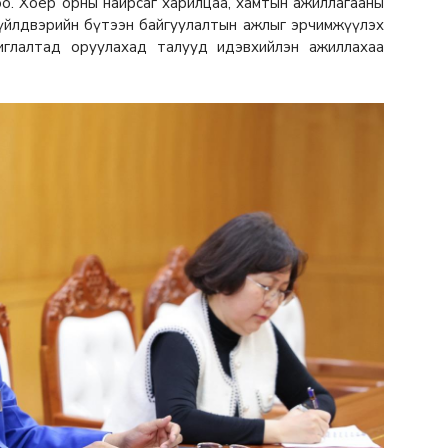
оо. Хоёр орны найрсаг харилцаа, хамтын ажиллагааны
 үйлдвэрийн бүтээн байгуулалтын ажлыг эрчимжүүлэх
шиглалтад оруулахад талууд идэвхийлэн ажиллахаа