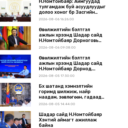
Н.Номтойбаяр: Аймгуудад
тулгамдаж буй асуудлуудыг
долоо хоног бүр Засгийн
газрын хуралдаанд
2026-08-06 16:26:00
танилцуулж, шийдвэрлүүлнэ
Өвөлжилтийн бэлтгэл
ажлын хүрээнд Шадар сайд
Н.Номтойбаяр Дорноговь
аймагт ажиллав
2026-08-06 09:08:00
Өвөлжилтийн бэлтгэл
ажлын хүрээнд Шадар сайд
Н.Номтойбаяр Дорнод,
Сүхбаатар аймагт ажиллав
2026-08-05 17:30:00
Бүх шатанд хэмнэлтийн
горимд шилжиж, найр
наадам, зөвлөгөөн, гадаад
томилолтыг хориглолоо
2026-08-05 14:44:00
Шадар сайд Н.Номтойбаяр
Хэнтий аймагт ажиллаж
байна