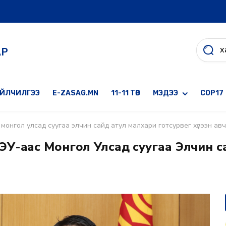
АР
ҮЙЛЧИЛГЭЭ
E-ZASAG.MN
11-11 ТӨВ
МЭДЭЭ
COP17
монгол улсад суугаа элчин сайд атул малхари готсурвег хүлээн ав
У-аас Монгол Улсад суугаа Элчин с