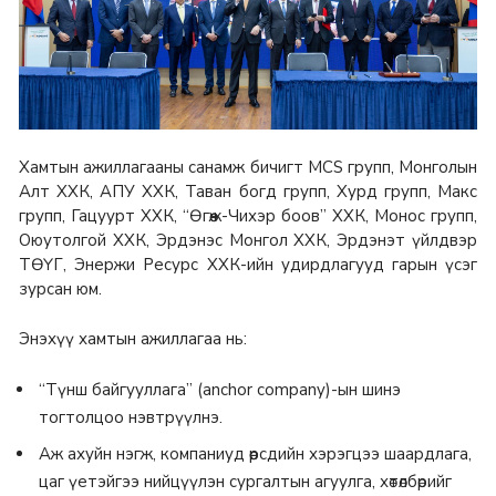
Хамтын ажиллагааны санамж бичигт MCS групп, Монголын
Алт ХХК, АПУ ХХК, Таван богд групп, Хурд групп, Макс
групп, Гацуурт ХХК, “Өгөөж-Чихэр боов” ХХК, Монос групп,
Оюутолгой ХХК, Эрдэнэс Монгол ХХК, Эрдэнэт үйлдвэр
ТӨҮГ, Энержи Ресурс ХХК-ийн удирдлагууд гарын үсэг
зурсан юм.
Энэхүү хамтын ажиллагаа нь:
“Түнш байгууллага” (anchor company)-ын шинэ
тогтолцоо нэвтрүүлнэ.
Аж ахуйн нэгж, компаниуд өөрсдийн хэрэгцээ шаардлага,
цаг үетэйгээ нийцүүлэн сургалтын агуулга, хөтөлбөрийг