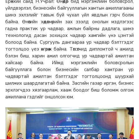
Ерөнхий сайд Н.Учрал: Өнөөдөр бид мэргэжлийн боловсрол,
үйлдвэрлэл, бизнесийн байгууллагын хамтын ажиллагааны
шинэ эхлэлийг тавьж буй чухал үйл явдлын гэрч болж
байна. Өнөөгийн хөдөлмөрийн зах зээлд онолын мэдлэгээс
гадна практик ур чадвар, ажлын байрны дадлага, шинэ
технологид дасан зохицох чадвар хамгийн үнэ цэнтэй
болоод байна. Сургууль дангаараа ур чадвар бэлтгэдэг
тогтолцоо үеэ өнгөрөөж байна. Төгсөгчид дипломтой ч ажилд
бэлэн биш, харин ажил олгогчид ур чадвартай ажилтан
хайсаар байна. Иймд мэргэжлийн боловсролын
байгууллага болон бизнесийн салбар хамтран ур
чадвартай ажилтан бэлтгэдэг тогтолцоонд шуурхай
шилжих шаардлагатай байна. Засгийн газар иргэн, бизнес
эрхлэгчдээ хязгаарлаж, хааж боодог биш боломж олгож
ажиллана гэдгийг онцолсон юм.