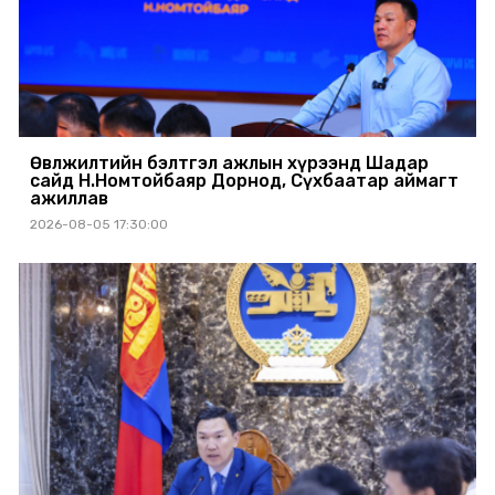
Өвөлжилтийн бэлтгэл ажлын хүрээнд Шадар
сайд Н.Номтойбаяр Дорнод, Сүхбаатар аймагт
ажиллав
2026-08-05 17:30:00