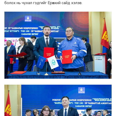
болох нь чухал гэдгийг Ерөнхий сайд хэлэв.