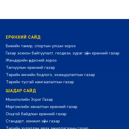
ЕРӨНХИЙ САЙД
Биеийн тамир, спортын улсын хороо
Газар зохион байгуулалт, геодези, зураг зүйн ерөнхий газар
Жендэрийн үндэсний хороо
Тагнуулын ерөнхий газар
Төрийн өмчийн бодлого, зохицуулалтын газар
Төрийн тусгай хамгаалалтын газар
ШАДАР САЙД
Монополийн Эсрэг Газар
Мэргэжлийн хяналтын ерөнхий газар
Онцгой байдлын ерөнхий газар
Стандарт, хэмжил зүйн газар
Төрийн худалдан авах ажиллагааны газар