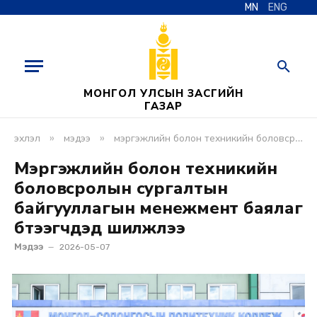
MN
ENG
МОНГОЛ УЛСЫН ЗАСГИЙН
ГАЗАР
»
»
эхлэл
мэдээ
мэргэжлийн болон техникийн боловсролын сургалтын байгууллагын менежмент баялаг бүтээгчдэд шилжлээ
Мэргэжлийн болон техникийн
боловсролын сургалтын
байгууллагын менежмент баялаг
бүтээгчдэд шилжлээ
Мэдээ
2026-05-07