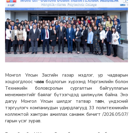
Монгол Улсын Засгийн газар мэдлэг, ур чадварын
хоцрогдлоос чөлөөлөх бодлогын хүрээнд Мэргэжлийн болон
Техникийн боловсролын сургалтын байгууллагын
менежментийг баялаг бүтээгчдэд шилжүүлж байна. Энэ
дагуу Монгол Улсын шилдэг татвар төлөгч, үндэсний
тэргүүлэгч компаниудын удирдлагууд 33 политехникийн
коллежтой хамтран ажиллах санамж бичигт /2026.05.07/
гарын үсэг зурав.