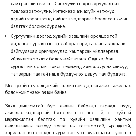
хамтран шинэчилнэ. Санхүүжилт, хөрөнгө оруулалтын
төлөвлөгөө хэрэгжүүлнэ. Ингэснээр аж ахуйн нэгжүүд
өөрсдийн хэрэгцээнд нийцсэн чадварлаг боловсон хүчин
бэлтгэх боломж бүрдэнэ.
Сургуулийн дэргэд хувийн хэвшлийн оролцоотой
дадлага, сургалтын төв, лаборатори, гарааны компани
байгуулахад хөрөнгө оруулах, хамтарсан үйлдвэрлэл,
үйлчилгээ эрхлэх боломжийг нээнэ.​ Өөрөөр хэлбэл,
сургалтын орчин, тоног төхөөрөмжид хөрөнгө оруулах санхүү,
татварын таатай нөхцөл бүрдүүлэх давуу тал бүрдэнэ.
Мөн тухайн суралцагчийг цалинтай дадлагажих, ажиллах
боломжийг нээж өгөх юм байна.
Зөвхөн дипломтой бус, ажлын байранд гараад шууд
ажиллах чадвартай, бүтээлч сэтгэлгээтэй, ёс зүйтэй
мэргэжилтэн бэлтгэх төр хувийн хэвшлийн хамтын
ажиллагааны энэхүү эхлэл нь тогтвортой, үр өгөөжтэй,
харилцан итгэлцэлд суурилсан урт хугацааны түншлэл