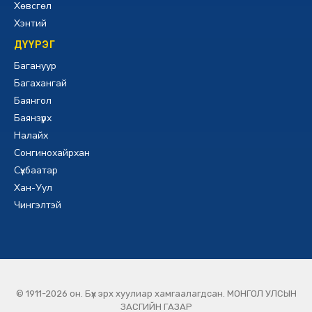
Хөвсгөл
Хэнтий
ДҮҮРЭГ
Багануур
Багахангай
Баянгол
Баянзүрх
Налайх
Сонгинохайрхан
Сүхбаатар
Хан-Уул
Чингэлтэй
© 1911-2026 он. Бүх эрх хуулиар хамгаалагдсан. МОНГОЛ УЛСЫН
ЗАСГИЙН ГАЗАР