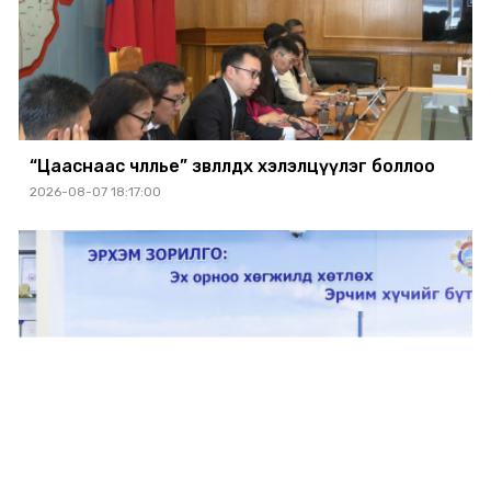
“Цааснаас чөлөөлье” зөвлөлдөх хэлэлцүүлэг боллоо
2026-08-07 18:17:00