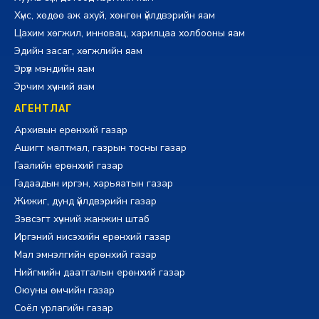
Хүнс, хөдөө аж ахуй, хөнгөн үйлдвэрийн яам
Цахим хөгжил, инновац, харилцаа холбооны яам
Эдийн засаг, хөгжлийн яам
Эрүүл мэндийн яам
Эрчим хүчний яам
АГЕНТЛАГ
Архивын ерөнхий газар
Ашигт малтмал, газрын тосны газар
Гаалийн ерөнхий газар
Гадаадын иргэн, харьяатын газар
Жижиг, дунд үйлдвэрийн газар
Зэвсэгт хүчний жанжин штаб
Иргэний нисэхийн ерөнхий газар
Мал эмнэлгийн ерөнхий газар
Нийгмийн даатгалын ерөнхий газар
Оюуны өмчийн газар
Соёл урлагийн газар