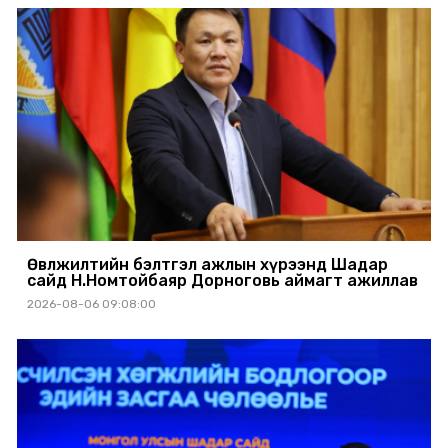
Өвөлжилтийн бэлтгэл ажлын хүрээнд Шадар
сайд Н.Номтойбаяр Дорноговь аймагт ажиллав
2026-08-06 09:08:00