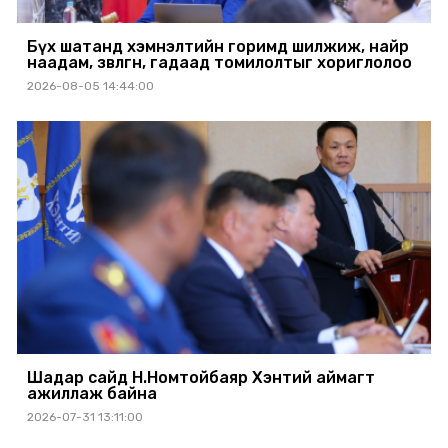
Бүх шатанд хэмнэлтийн горимд шилжиж, найр
наадам, зөвлөгөөн, гадаад томилолтыг хориглолоо
2026-08-05 14:44:00
Шадар сайд Н.Номтойбаяр Хэнтий аймагт
ажиллаж байна
2026-07-31 13:11:00