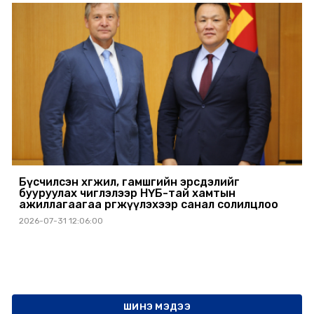
Бүсчилсэн хөгжил, гамшгийн эрсдэлийг
бууруулах чиглэлээр НҮБ-тай хамтын
ажиллагаагаа өргөжүүлэхээр санал солилцлоо
2026-07-31 12:06:00
ШИНЭ МЭДЭЭ