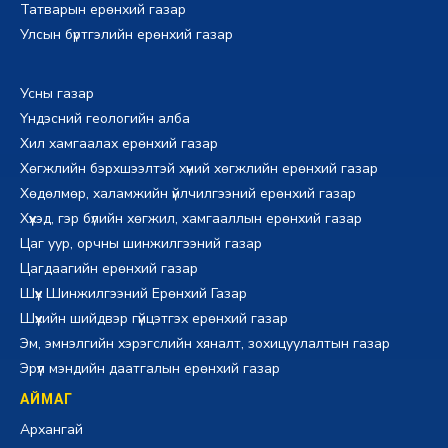
Татварын ерөнхий газар
Улсын бүртгэлийн ерөнхий газар
Усны газар
Үндэсний геологийн алба
Хил хамгаалах ерөнхий газар
Хөгжлийн бэрхшээлтэй хүний хөгжлийн ерөнхий газар
Хөдөлмөр, халамжийн үйлчилгээний ерөнхий газар
Хүүхэд, гэр бүлийн хөгжил, хамгааллын ерөнхий газар
Цаг уур, орчны шинжилгээний газар
Цагдаагийн ерөнхий газар
Шүүх Шинжилгээний Ерөнхий Газар
Шүүхийн шийдвэр гүйцэтгэх ерөнхий газар
Эм, эмнэлгийн хэрэгслийн хяналт, зохицуулалтын газар
Эрүүл мэндийн даатгалын ерөнхий газар
АЙМАГ
Архангай