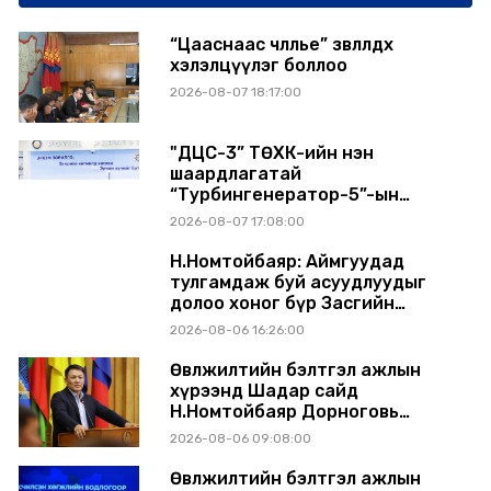
“Цааснаас чөлөөлье” зөвлөлдөх
хэлэлцүүлэг боллоо
2026-08-07 18:17:00
"ДЦС-3” ТӨХК-ийн нэн
шаардлагатай
“Турбингенератор-5”-ын
шинэчлэлийн төсвийг
2026-08-07 17:08:00
шийдвэрлэхээр болов
Н.Номтойбаяр: Аймгуудад
тулгамдаж буй асуудлуудыг
долоо хоног бүр Засгийн
газрын хуралдаанд
2026-08-06 16:26:00
танилцуулж, шийдвэрлүүлнэ
Өвөлжилтийн бэлтгэл ажлын
хүрээнд Шадар сайд
Н.Номтойбаяр Дорноговь
аймагт ажиллав
2026-08-06 09:08:00
Өвөлжилтийн бэлтгэл ажлын