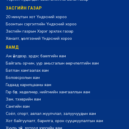
ЗАСГИЙН ГАЗАР
20 минутын хот Үндэсний хороо
Боомтын сэргэлтийн Үндэсний хороо
Засгийн газрын Хэрэг эрхлэх газар
Хяналт, үнэлгээний Үндэсний хороо
ЯАМД
Аж үйлдвэр, эрдэс баялгийн яам
Байгаль орчин, уур амьсгалын өөрчлөлтийн яам
Батлан хамгаалах яам
Боловсролын яам
Гадаад харилцааны яам
Гэр бүл, хөдөлмөр, нийгмийн хамгааллын яам
Зам, тээврийн яам
Сангийн яам
Соёл, спорт, аялал жуулчлал, залуучуудын яам
Хот байгуулалт, барилга, орон сууцжуулалтын яам
Хууль зүй, дотоод хэргийн яам