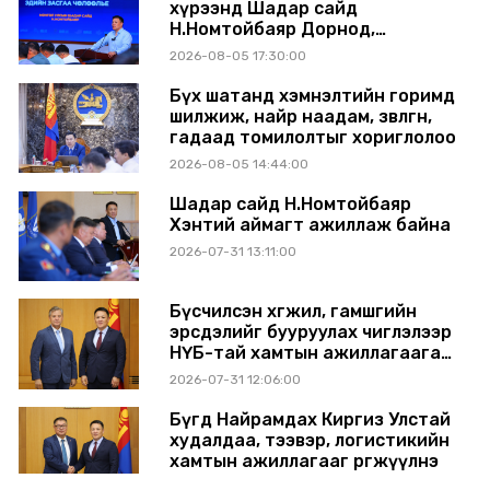
хүрээнд Шадар сайд
Н.Номтойбаяр Дорнод,
Сүхбаатар аймагт ажиллав
2026-08-05 17:30:00
Бүх шатанд хэмнэлтийн горимд
шилжиж, найр наадам, зөвлөгөөн,
гадаад томилолтыг хориглолоо
2026-08-05 14:44:00
Шадар сайд Н.Номтойбаяр
Хэнтий аймагт ажиллаж байна
2026-07-31 13:11:00
Бүсчилсэн хөгжил, гамшгийн
эрсдэлийг бууруулах чиглэлээр
НҮБ-тай хамтын ажиллагаагаа
өргөжүүлэхээр санал солилцлоо
2026-07-31 12:06:00
Бүгд Найрамдах Киргиз Улстай
худалдаа, тээвэр, логистикийн
хамтын ажиллагааг өргөжүүлнэ
2026-07-30 14:17:00