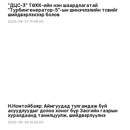
"ДЦС-3” ТӨХК-ийн нэн шаардлагатай
“Турбингенератор-5”-ын шинэчлэлийн төсвийг
шийдвэрлэхээр болов
2026-08-07 17:08:00
Н.Номтойбаяр: Аймгуудад тулгамдаж буй
асуудлуудыг долоо хоног бүр Засгийн газрын
хуралдаанд танилцуулж, шийдвэрлүүлнэ
2026-08-06 16:26:00