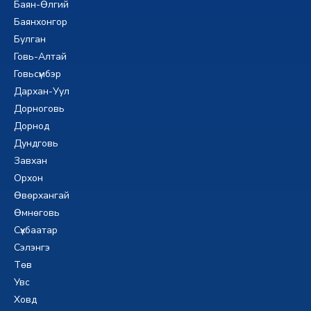
Баян-Өлгий
Баянхонгор
Булган
Говь-Алтай
Говьсүмбэр
Дархан-Уул
Дорноговь
Дорнод
Дундговь
Завхан
Орхон
Өвөрхангай
Өмнөговь
Сүхбаатар
Сэлэнгэ
Төв
Увс
Ховд