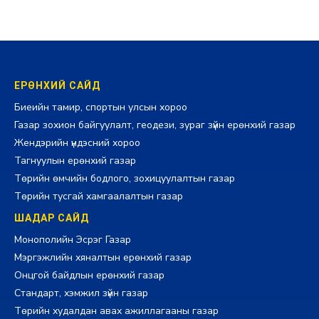
ЕРӨНХИЙ САЙД
Биеийн тамир, спортын улсын хороо
Газар зохион байгуулалт, геодези, зураг зүйн ерөнхий газар
Жендэрийн үндэсний хороо
Тагнуулын ерөнхий газар
Төрийн өмчийн бодлого, зохицуулалтын газар
Төрийн тусгай хамгаалалтын газар
ШАДАР САЙД
Монополийн Эсрэг Газар
Мэргэжлийн хяналтын ерөнхий газар
Онцгой байдлын ерөнхий газар
Стандарт, хэмжил зүйн газар
Төрийн худалдан авах ажиллагааны газар