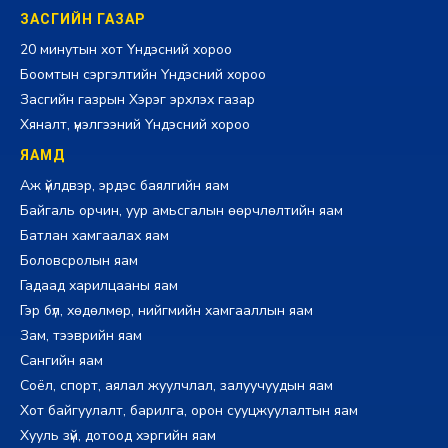
ЗАСГИЙН ГАЗАР
20 минутын хот Үндэсний хороо
Боомтын сэргэлтийн Үндэсний хороо
Засгийн газрын Хэрэг эрхлэх газар
Хяналт, үнэлгээний Үндэсний хороо
ЯАМД
Аж үйлдвэр, эрдэс баялгийн яам
Байгаль орчин, уур амьсгалын өөрчлөлтийн яам
Батлан хамгаалах яам
Боловсролын яам
Гадаад харилцааны яам
Гэр бүл, хөдөлмөр, нийгмийн хамгааллын яам
Зам, тээврийн яам
Сангийн яам
Соёл, спорт, аялал жуулчлал, залуучуудын яам
Хот байгуулалт, барилга, орон сууцжуулалтын яам
Хууль зүй, дотоод хэргийн яам