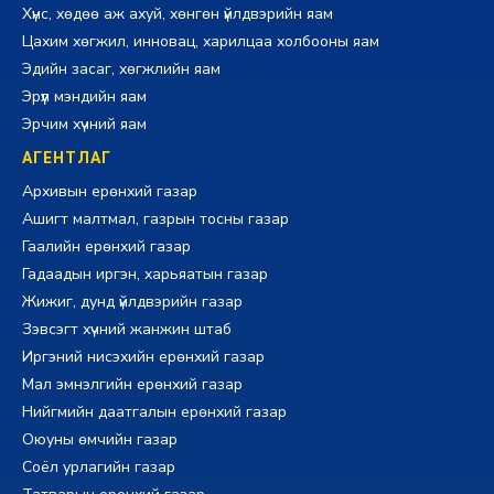
Хүнс, хөдөө аж ахуй, хөнгөн үйлдвэрийн яам
Цахим хөгжил, инновац, харилцаа холбооны яам
Эдийн засаг, хөгжлийн яам
Эрүүл мэндийн яам
Эрчим хүчний яам
АГЕНТЛАГ
Архивын ерөнхий газар
Ашигт малтмал, газрын тосны газар
Гаалийн ерөнхий газар
Гадаадын иргэн, харьяатын газар
Жижиг, дунд үйлдвэрийн газар
Зэвсэгт хүчний жанжин штаб
Иргэний нисэхийн ерөнхий газар
Мал эмнэлгийн ерөнхий газар
Нийгмийн даатгалын ерөнхий газар
Оюуны өмчийн газар
Соёл урлагийн газар