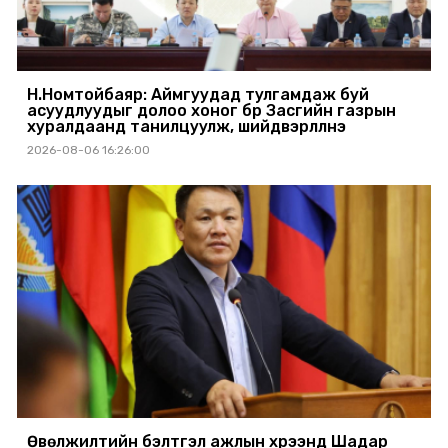
Н.Номтойбаяр: Аймгуудад тулгамдаж буй
асуудлуудыг долоо хоног бүр Засгийн газрын
хуралдаанд танилцуулж, шийдвэрлүүлнэ
2026-08-06 16:26:00
Өвөлжилтийн бэлтгэл ажлын хүрээнд Шадар