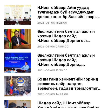
Н.Номтойбаяр: Аймгуудад
тулгамдаж буй асуудлуудыг
долоо хоног бүр Засгийн газрын
хуралдаанд танилцуулж,
2026-08-06 16:26:00
шийдвэрлүүлнэ
Өвөлжилтийн бэлтгэл ажлын
хүрээнд Шадар сайд
Н.Номтойбаяр Дорноговь
аймагт ажиллав
2026-08-06 09:08:00
Өвөлжилтийн бэлтгэл ажлын
хүрээнд Шадар сайд
Н.Номтойбаяр Дорнод,
Сүхбаатар аймагт ажиллав
2026-08-05 17:30:00
Бүх шатанд хэмнэлтийн горимд
шилжиж, найр наадам,
зөвлөгөөн, гадаад томилолтыг
хориглолоо
2026-08-05 14:44:00
Шадар сайд Н.Номтойбаяр
Хэнтий аймагт ажиллаж байна