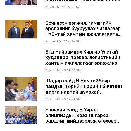
2026-07-31 13:11:00
Бүсчилсэн хөгжил, гамшгийн
эрсдэлийг бууруулах чиглэлээр
НҮБ-тай хамтын ажиллагаагаа
өргөжүүлэхээр санал солилцлоо
2026-07-31 12:06:00
Бүгд Найрамдах Киргиз Улстай
худалдаа, тээвэр, логистикийн
хамтын ажиллагааг өргөжүүлнэ
2026-07-30 14:17:00
Шадар сайд Н.Номтойбаяр
яамдын Төрийн нарийн бичгийн
дарга нартай шуурхай
хуралдлаа
2026-07-30 12:21:00
Ерөнхий сайд Н.Учрал
олимпиадын хүрээнд гарсан
зардлыг шийдвэрлэж өгөхөөр
болов
2026-07-29 14:11:00