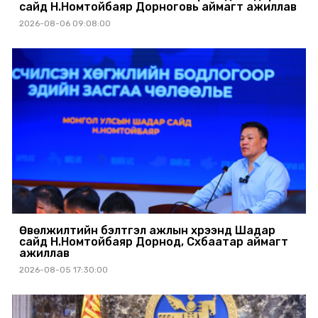
сайд Н.Номтойбаяр Дорноговь аймагт ажиллав
2026-08-06 09:08:00
Өвөлжилтийн бэлтгэл ажлын хүрээнд Шадар
сайд Н.Номтойбаяр Дорнод, Сүхбаатар аймагт
ажиллав
2026-08-05 17:30:00