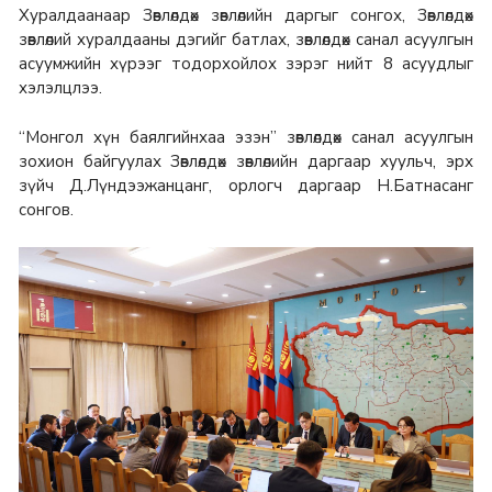
Хуралдаанаар Зөвлөлдөх зөвлөлийн даргыг сонгох, Зөвлөлдөх
зөвлөлий хуралдааны дэгийг батлах, зөвлөлдөх санал асуулгын
асуумжийн хүрээг тодорхойлох зэрэг нийт 8 асуудлыг
хэлэлцлээ.
“Монгол хүн баялгийнхаа эзэн” зөвлөлдөх санал асуулгын
зохион байгуулах Зөвлөлдөх зөвлөлийн даргаар хуульч, эрх
зүйч Д.Лүндээжанцанг, орлогч даргаар Н.Батнасанг
сонгов.