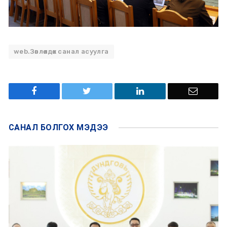
web.Зөвлөлдөх санал асуулга
САНАЛ БОЛГОХ
МЭДЭЭ