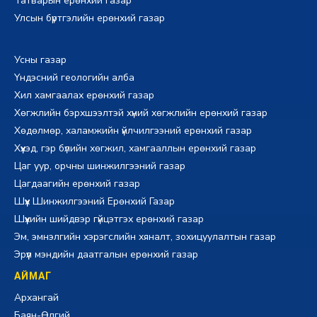
Татварын ерөнхий газар
Улсын бүртгэлийн ерөнхий газар
Усны газар
Үндэсний геологийн алба
Хил хамгаалах ерөнхий газар
Хөгжлийн бэрхшээлтэй хүний хөгжлийн ерөнхий газар
Хөдөлмөр, халамжийн үйлчилгээний ерөнхий газар
Хүүхэд, гэр бүлийн хөгжил, хамгааллын ерөнхий газар
Цаг уур, орчны шинжилгээний газар
Цагдаагийн ерөнхий газар
Шүүх Шинжилгээний Ерөнхий Газар
Шүүхийн шийдвэр гүйцэтгэх ерөнхий газар
Эм, эмнэлгийн хэрэгслийн хяналт, зохицуулалтын газар
Эрүүл мэндийн даатгалын ерөнхий газар
АЙМАГ
Архангай
Баян-Өлгий