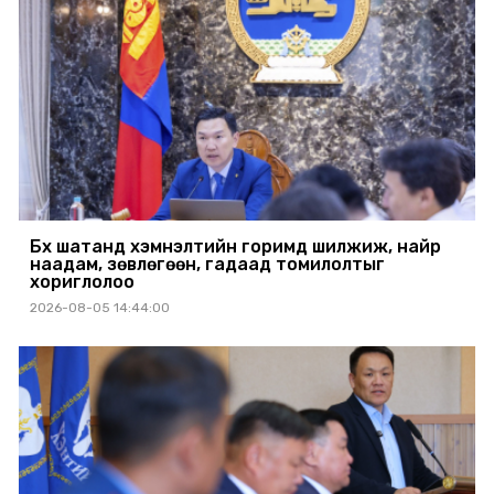
Бүх шатанд хэмнэлтийн горимд шилжиж, найр
наадам, зөвлөгөөн, гадаад томилолтыг
хориглолоо
2026-08-05 14:44:00