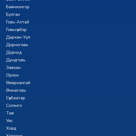
Баянхонгор
Булган
Говь-Алтай
Говьсүмбэр
Дархан-Уул
Дорноговь
Дорнод
Дундговь
Завхан
Орхон
Өвөрхангай
Өмнөговь
Сүхбаатар
Сэлэнгэ
Төв
Увс
Ховд
Хөвсгөл