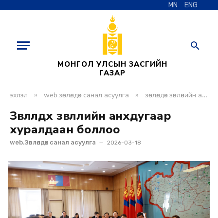
MN
ENG
МОНГОЛ УЛСЫН ЗАСГИЙН
ГАЗАР
»
»
эхлэл
web.зөвлөлдөх санал асуулга
зөвлөлдөх зөвлөлийн анхдугаар хуралдаан боллоо
Зөвлөлдөх зөвлөлийн анхдугаар
хуралдаан боллоо
web.Зөвлөлдөх санал асуулга
2026-03-18