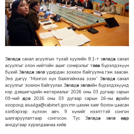
Зөвлөлдөх санал асуулгын тухай хуулийн 8.1-т зөвлөлдөх санал
асуулгыг олон нийтийн ашиг сонирхлыг төлөөлөх бүрэлдэхүүн
бүхий Зөвлөлдөх зөвлөл удирдан зохион байгуулна гэж заасан.
Энэ дагуу “Монгол хүн баялгийнхаа эзэн” Зөвлөлдөх санал
асуулгыг зохион байгуулах Зөвлөлдөх зөвлөлийн бүрэлдэхүүнд
нэр дэвшигчдийн материалыг 2026 оны 03 дугаар сарын
09-ний өдрөөс 2026 оны 03 дугаар сарын 16-ны өдрийн
хооронд asuulga@cabinet.gov.mn цахим хаяг болон цаасан
хэлбэрээр хүлээн авч, 9 хүнийг нээлттэй сонгон
шалгаруулалтаар сонгосон. Тус Зөвлөлдөх зөвлөл өнөөдөр
анхдугаар хуралдаанаа хийв.