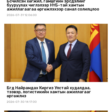
Бүсчилсэн хөгжил, гамшгийн эрсдэлийг
бууруулах чиглэлээр НҮБ-тай хамтын
ажиллагаагаа өргөжүүлэхээр санал солилцлоо
2026-07-31 12:06:00
Бүгд Найрамдах Киргиз Улстай худалдаа,
тээвэр, логистикийн хамтын ажиллагааг
өргөжүүлнэ
2026-07-30 14:17:00