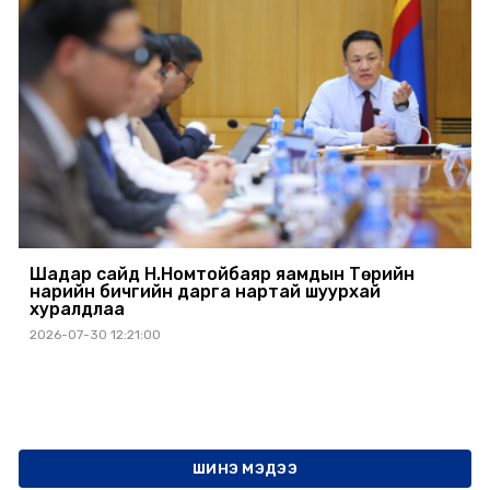
Шадар сайд Н.Номтойбаяр яамдын Төрийн
нарийн бичгийн дарга нартай шуурхай
хуралдлаа
2026-07-30 12:21:00
ШИНЭ МЭДЭЭ