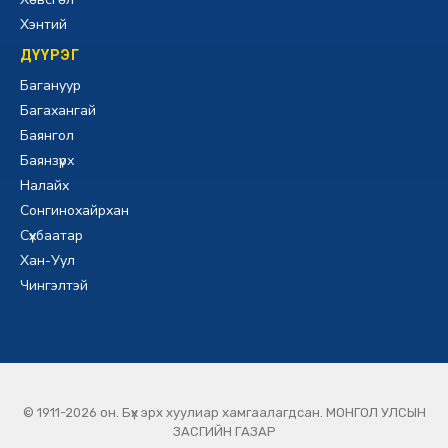
Хэнтий
ДҮҮРЭГ
Багануур
Багахангай
Баянгол
Баянзүрх
Налайх
Сонгинохайрхан
Сүхбаатар
Хан-Уул
Чингэлтэй
© 1911-2026 он. Бүх эрх хуулиар хамгаалагдсан. МОНГОЛ УЛСЫН
ЗАСГИЙН ГАЗАР