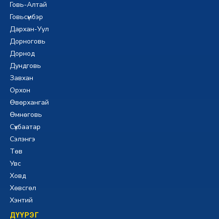
Говь-Алтай
Говьсүмбэр
Дархан-Уул
Дорноговь
Дорнод
Дундговь
Завхан
Орхон
Өвөрхангай
Өмнөговь
Сүхбаатар
Сэлэнгэ
Төв
Увс
Ховд
Хөвсгөл
Хэнтий
ДҮҮРЭГ