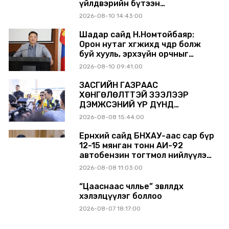
үйлдвэрийн бүтээн
байгуулалтыг тасралтгүй
2026-08-10 14:43:00
үргэлжлүүлж, түүхий эдийн
хангамжийг баталгаажуулах
Шадар сайд Н.Номтойбаяр:
үүрэг өгөв
Орон нутаг хөгжихөд чөдөр болж
буй хууль, эрхзүйн орчныг
шинэчилнэ
2026-08-10 09:41:00
ЗАСГИЙН ГАЗРААС
ХӨНГӨЛӨЛТТЭЙ ЗЭЭЛЭЭР
ДЭМЖСЭНИЙ ҮР ДҮНД
ШАТАХУУН ХАДГАЛАХ САВНУУД
2026-08-08 15:44:00
ЭХНЭЭСЭЭ АШИГЛАЛТАД ОРЖ
БАЙНА
Ерөнхий сайд БНХАУ-аас сар бүр
12-15 мянган тонн АИ-92
автобензин тогтмол нийлүүлэх
хүсэлт тавилаа
2026-08-08 11:03:00
“Цааснаас чөлөөлье” зөвлөлдөх
хэлэлцүүлэг боллоо
2026-08-07 18:17:00