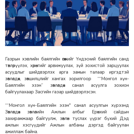
Газрын хэвлийн баялгийн өгөөжийг Үндэсний баялгийн санд
төвлөрүүлэх, хөрөнгийг арвижуулах, зүй зохистой зарцуулах
асуудлыг шийдвэрлэх арга замын талаар иргэдтэй
зөвлөлдөх, зөвшилцлийг хангах зорилгоор ““Монгол хүн-
Баялгийн эзэн” зөвлөлдөх санал асуулга зохион
байгуулахаар Засгийн газар шийдвэрлэсэн.
““Монгол хүн-Баялгийн эзэн" санал асуулгын хүрээнд
Зөвлөлдөх зөвлөлийн Ажлын албыг Ерөнхий сайдын
захирамжаар байгуулж, зөвлөн туслах үүрэг бүхий Дэд
ажлын хэсгүүдийг Ажлын албаны дэргэд байгуулан
ажиллаж байна.