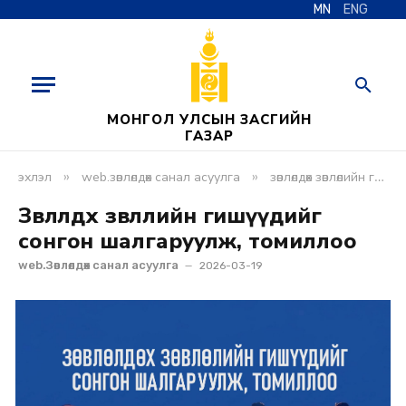
MN
ENG
МОНГОЛ УЛСЫН ЗАСГИЙН
ГАЗАР
»
»
эхлэл
web.зөвлөлдөх санал асуулга
зөвлөлдөх зөвлөлийн гишүүдийг сонгон шалгаруулж, томиллоо
Зөвлөлдөх зөвлөлийн гишүүдийг
сонгон шалгаруулж, томиллоо
web.Зөвлөлдөх санал асуулга
2026-03-19