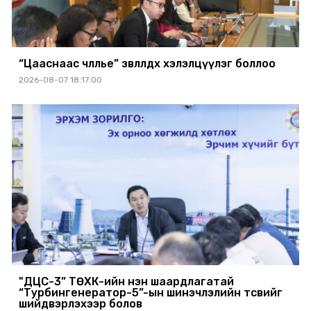
“Цааснаас чөлөөлье” зөвлөлдөх хэлэлцүүлэг боллоо
2026-08-07 18:17:00
"ДЦС-3” ТӨХК-ийн нэн шаардлагатай
“Турбингенератор-5”-ын шинэчлэлийн төсвийг
шийдвэрлэхээр болов