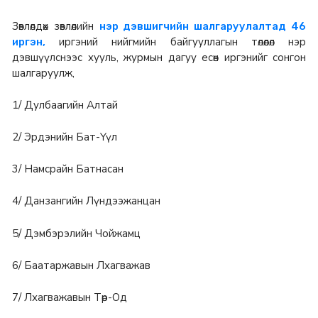
Зөвлөлдөх зөвлөлийн
нэр дэвшигчийн шалгаруулалтад 46
иргэний нийгмийн байгууллагын төлөөлөл нэр
иргэн,
дэвшүүлснээс хууль, журмын дагуу есөн иргэнийг сонгон
шалгаруулж,
1/ Дулбаагийн Алтай
2/ Эрдэнийн Бат-Үүл
3/ Намсрайн Батнасан
4/ Данзангийн Лүндээжанцан
5/ Дэмбэрэлийн Чойжамц
6/ Баатаржавын Лхагважав
7/ Лхагважавын Төр-Од