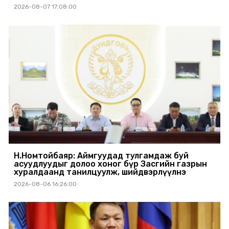
2026-08-07 17:08:00
Н.Номтойбаяр: Аймгуудад тулгамдаж буй
асуудлуудыг долоо хоног бүр Засгийн газрын
хуралдаанд танилцуулж, шийдвэрлүүлнэ
2026-08-06 16:26:00