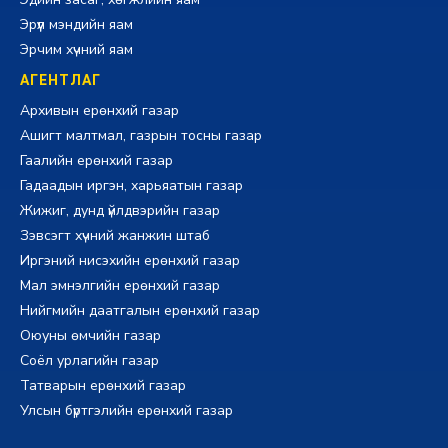
Эрүүл мэндийн яам
Эрчим хүчний яам
АГЕНТЛАГ
Архивын ерөнхий газар
Ашигт малтмал, газрын тосны газар
Гаалийн ерөнхий газар
Гадаадын иргэн, харьяатын газар
Жижиг, дунд үйлдвэрийн газар
Зэвсэгт хүчний жанжин штаб
Иргэний нисэхийн ерөнхий газар
Мал эмнэлгийн ерөнхий газар
Нийгмийн даатгалын ерөнхий газар
Оюуны өмчийн газар
Соёл урлагийн газар
Татварын ерөнхий газар
Улсын бүртгэлийн ерөнхий газар