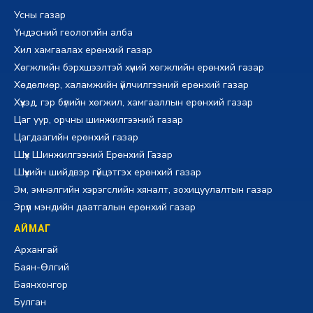
Усны газар
Үндэсний геологийн алба
Хил хамгаалах ерөнхий газар
Хөгжлийн бэрхшээлтэй хүний хөгжлийн ерөнхий газар
Хөдөлмөр, халамжийн үйлчилгээний ерөнхий газар
Хүүхэд, гэр бүлийн хөгжил, хамгааллын ерөнхий газар
Цаг уур, орчны шинжилгээний газар
Цагдаагийн ерөнхий газар
Шүүх Шинжилгээний Ерөнхий Газар
Шүүхийн шийдвэр гүйцэтгэх ерөнхий газар
Эм, эмнэлгийн хэрэгслийн хяналт, зохицуулалтын газар
Эрүүл мэндийн даатгалын ерөнхий газар
АЙМАГ
Архангай
Баян-Өлгий
Баянхонгор
Булган