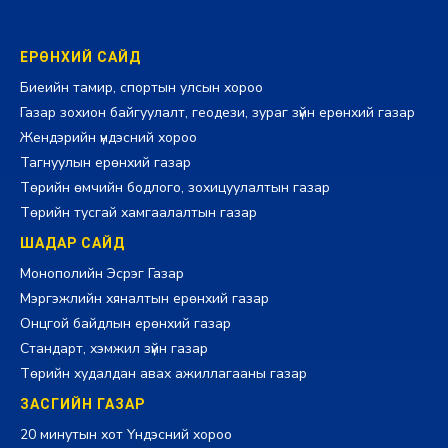
ЕРӨНХИЙ САЙД
Биеийн тамир, спортын улсын хороо
Газар зохион байгуулалт, геодези, зураг зүйн ерөнхий газар
Жендэрийн үндэсний хороо
Тагнуулын ерөнхий газар
Төрийн өмчийн бодлого, зохицуулалтын газар
Төрийн тусгай хамгаалалтын газар
ШАДАР САЙД
Монополийн Эсрэг Газар
Мэргэжлийн хяналтын ерөнхий газар
Онцгой байдлын ерөнхий газар
Стандарт, хэмжил зүйн газар
Төрийн худалдан авах ажиллагааны газар
ЗАСГИЙН ГАЗАР
20 минутын хот Үндэсний хороо