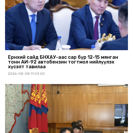
Ерөнхий сайд БНХАУ-аас сар бүр 12-15 мянган
тонн АИ-92 автобензин тогтмол нийлүүлэх
хүсэлт тавилаа
2026-08-08 11:03:00