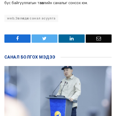
бус байгууллагын төлөөллийн саналыг сонсох юм.
web.Зөвлөлдөх санал асуулга
САНАЛ БОЛГОХ
МЭДЭЭ