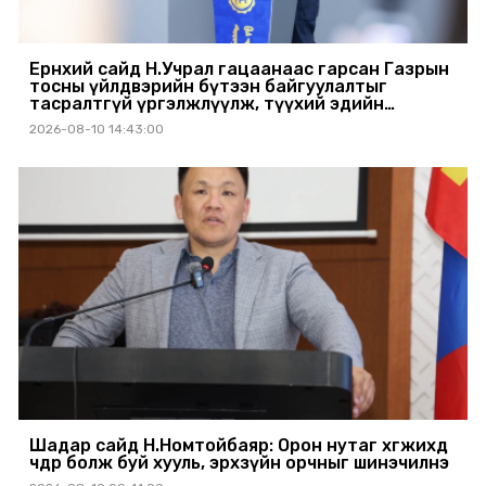
Ерөнхий сайд Н.Учрал гацаанаас гарсан Газрын
тосны үйлдвэрийн бүтээн байгуулалтыг
тасралтгүй үргэлжлүүлж, түүхий эдийн
хангамжийг баталгаажуулах үүрэг өгөв
2026-08-10 14:43:00
Шадар сайд Н.Номтойбаяр: Орон нутаг хөгжихөд
чөдөр болж буй хууль, эрхзүйн орчныг шинэчилнэ