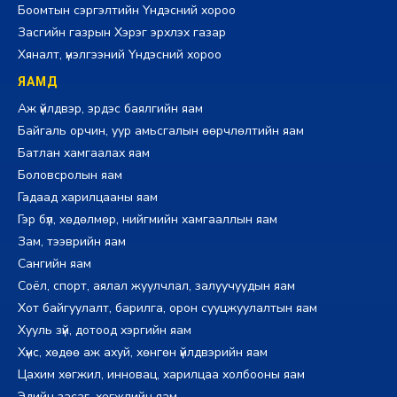
Боомтын сэргэлтийн Үндэсний хороо
Засгийн газрын Хэрэг эрхлэх газар
Хяналт, үнэлгээний Үндэсний хороо
ЯАМД
Аж үйлдвэр, эрдэс баялгийн яам
Байгаль орчин, уур амьсгалын өөрчлөлтийн яам
Батлан хамгаалах яам
Боловсролын яам
Гадаад харилцааны яам
Гэр бүл, хөдөлмөр, нийгмийн хамгааллын яам
Зам, тээврийн яам
Сангийн яам
Соёл, спорт, аялал жуулчлал, залуучуудын яам
Хот байгуулалт, барилга, орон сууцжуулалтын яам
Хууль зүй, дотоод хэргийн яам
Хүнс, хөдөө аж ахуй, хөнгөн үйлдвэрийн яам
Цахим хөгжил, инновац, харилцаа холбооны яам
Эдийн засаг, хөгжлийн яам