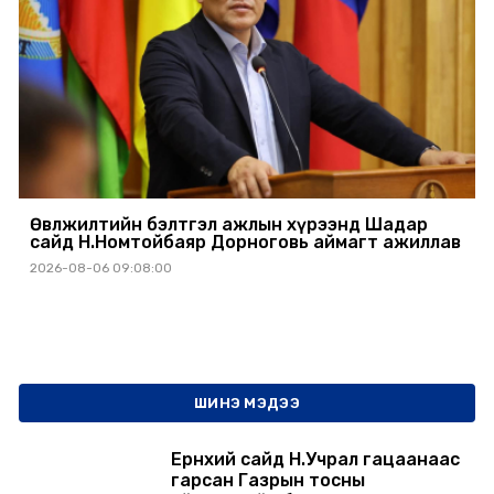
Өвөлжилтийн бэлтгэл ажлын хүрээнд Шадар
сайд Н.Номтойбаяр Дорноговь аймагт ажиллав
2026-08-06 09:08:00
ШИНЭ МЭДЭЭ
Ерөнхий сайд Н.Учрал гацаанаас
гарсан Газрын тосны