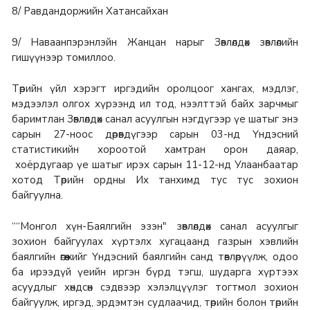
8/ Равдандоржийн Хатансайхан
9/ Наваанпэрэнлэйн Жанцан нарыг Зөвлөлдөх зөвлөлийн
гишүүнээр томиллоо.
Төрийн үйл хэрэгт иргэдийн оролцоог хангах, мэдлэг,
мэдээлэл олгох хүрээнд ил тод, нээлттэй байх зарчмыг
баримтлан Зөвлөлдөх санал асуулгын нэгдүгээр үе шатыг энэ
сарын 27-ноос дөрөвдүгээр сарын 03-нд Үндэсний
статистикийн хороотой хамтран орон даяар,
хоёрдугаар үе шатыг ирэх сарын 11-12-нд Улаанбаатар
хотод Төрийн ордны Их танхимд тус тус зохион
байгуулна.
““Монгол хүн-Баялгийн эзэн" зөвлөлдөх санал асуулгыг
зохион байгуулах хүртэлх хугацаанд газрын хэвлийн
баялгийн өгөөжийг Үндэсний баялгийн санд төвлөрүүлж, одоо
ба ирээдүй үеийн иргэн бүрд тэгш, шударга хүртээх
асуудлыг хөндсөн сэдвээр хэлэлцүүлэг тогтмол зохион
байгуулж, иргэд, эрдэмтэн судлаачид, төрийн болон төрийн