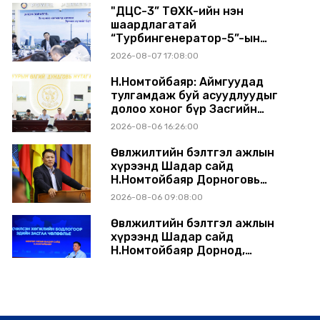
"ДЦС-3” ТӨХК-ийн нэн
шаардлагатай
“Турбингенератор-5”-ын
шинэчлэлийн төсвийг
2026-08-07 17:08:00
шийдвэрлэхээр болов
Н.Номтойбаяр: Аймгуудад
тулгамдаж буй асуудлуудыг
долоо хоног бүр Засгийн
газрын хуралдаанд
2026-08-06 16:26:00
танилцуулж, шийдвэрлүүлнэ
Өвөлжилтийн бэлтгэл ажлын
хүрээнд Шадар сайд
Н.Номтойбаяр Дорноговь
аймагт ажиллав
2026-08-06 09:08:00
Өвөлжилтийн бэлтгэл ажлын
хүрээнд Шадар сайд
Н.Номтойбаяр Дорнод,
Сүхбаатар аймагт ажиллав
2026-08-05 17:30:00