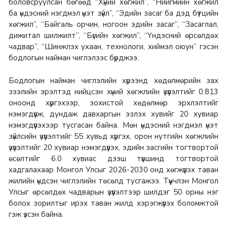
боловсруулсан бөгөөд “Хүний хөгжил”, “Нийгмийн хөгжил
ба үндэсний нэгдмэл үнэт зүйл”, “Эдийн засаг ба дэд бүтцийн
хөгжил”, “Байгаль орчин, ногоон эдийн засаг”, “Засаглал,
дижитал шилжилт”, “Бүсийн хөгжил”, “Үндэсний өрсөлдөх
чадвар”, “Шинжлэх ухаан, технологи, хиймэл оюун” гэсэн
бодлогын найман чиглэлээс бүрджээ.
Бодлогын найман чиглэлийн хүрээнд хөдөлмөрийн зах
зээлийн эрэлтэд нийцсэн хүний хөгжлийн үзүүлэлтийг 0.813
оноонд хүргэхээр, зохистой хөдөлмөр эрхлэлтийг
нэмэгдүүлж, дундаж давхаргын эзлэх хувийг 20 хувиар
нэмэгдүүлэхээр тусгасан байна. Мөн үндэсний нэгдмэл үнэт
зүйлсийн үзүүлэлтийг 55 хувьд хүргэх, орон нутгийн хөгжлийн
үзүүлэлтийг 20 хувиар нэмэгдүүлэх, эдийн засгийн тогтвортой
өсөлтийг 6.0 хувиас дээш түвшинд тогтвортой
хадгалахаар Монгол Улсыг 2026-2030 онд хөгжүүлэх таван
жилийн үндсэн чиглэлийн төсөлд тусгажээ. Түүнчлэн Монгол
Улсыг өрсөлдөх чадварын үзүүлэлтээр шилдэг 50 орны нэг
болох зорилтыг ирэх таван жилд хэрэгжүүлэх боломжтой
гэж үзсэн байна.