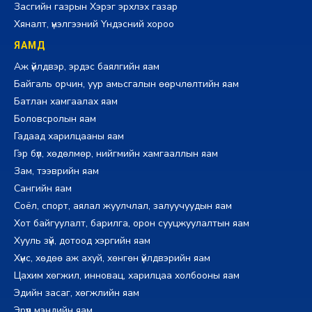
Засгийн газрын Хэрэг эрхлэх газар
Хяналт, үнэлгээний Үндэсний хороо
ЯАМД
Аж үйлдвэр, эрдэс баялгийн яам
Байгаль орчин, уур амьсгалын өөрчлөлтийн яам
Батлан хамгаалах яам
Боловсролын яам
Гадаад харилцааны яам
Гэр бүл, хөдөлмөр, нийгмийн хамгааллын яам
Зам, тээврийн яам
Сангийн яам
Соёл, спорт, аялал жуулчлал, залуучуудын яам
Хот байгуулалт, барилга, орон сууцжуулалтын яам
Хууль зүй, дотоод хэргийн яам
Хүнс, хөдөө аж ахуй, хөнгөн үйлдвэрийн яам
Цахим хөгжил, инновац, харилцаа холбооны яам
Эдийн засаг, хөгжлийн яам
Эрүүл мэндийн яам