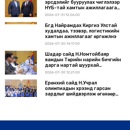
эрсдэлийг бууруулах чиглэлээр
НҮБ-тай хамтын ажиллагаагаа
өргөжүүлэхээр санал солилцлоо
2026-07-31 12:06:00
Бүгд Найрамдах Киргиз Улстай
худалдаа, тээвэр, логистикийн
хамтын ажиллагааг өргөжүүлнэ
2026-07-30 14:17:00
Шадар сайд Н.Номтойбаяр
яамдын Төрийн нарийн бичгийн
дарга нартай шуурхай
хуралдлаа
2026-07-30 12:21:00
Ерөнхий сайд Н.Учрал
олимпиадын хүрээнд гарсан
зардлыг шийдвэрлэж өгөхөөр
болов
2026-07-29 14:11:00