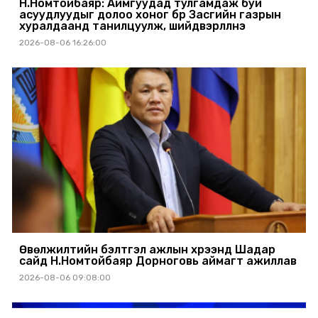
Н.Номтойбаяр: Аймгуудад тулгамдаж буй
асуудлуудыг долоо хоног бүр Засгийн газрын
хуралдаанд танилцуулж, шийдвэрлүүлнэ
2026-08-06 16:26:00
Өвөлжилтийн бэлтгэл ажлын хүрээнд Шадар
сайд Н.Номтойбаяр Дорноговь аймагт ажиллав
2026-08-06 09:08:00