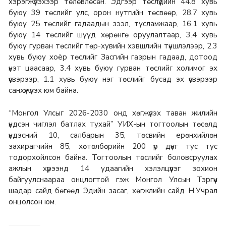
хэрэгжүүлэхээр төлөвлөсөн. Эдгээр төслүүдийн 44.8 хувь
буюу 39 төслийг улс, орон нутгийн төсвөөр, 28.7 хувь
буюу 25 төслийг гадаадын зээл, тусламжаар, 16.1 хувь
буюу 14 төслийг шууд хөрөнгө оруулалтаар, 3.4 хувь
буюу гурван төслийг төр-хувийн хэвшлийн түншлэлээр, 2.3
хувь буюу хоёр төслийг Засгийн газрын гадаад, дотоод
үнэт цаасаар, 3.4 хувь буюу гурван төслийг холимог эх
үүсвэрээр, 1.1 хувь буюу нэг төслийг бусад эх үүсвэрээр
санхүүжүүлэх юм байна.
“Монгол Улсыг 2026-2030 онд хөгжүүлэх таван жилийн
үндсэн чиглэл батлах тухай” УИХ-ын тогтоолын төсөлд
үндэсний 10, салбарын 35, төсвийн ерөнхийлөн
захирагчийн 85, хөтөлбөрийн 200 үр дүнг тус тус
тодорхойлсон байна. Тогтоолын төслийг боловсруулах
ажлын хүрээнд 14 удаагийн хэлэлцүүлэг зохион
байгуулснаараа онцлогтой гэж Монгол Улсын Тэргүүн
шадар сайд бөгөөд Эдийн засаг, хөгжлийн сайд Н.Учрал
онцолсон юм.