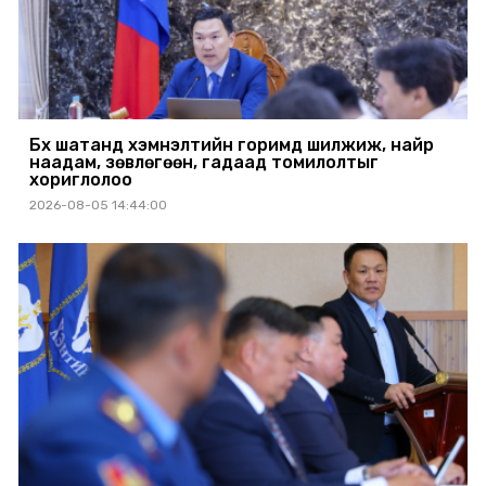
Бүх шатанд хэмнэлтийн горимд шилжиж, найр
наадам, зөвлөгөөн, гадаад томилолтыг
хориглолоо
2026-08-05 14:44:00