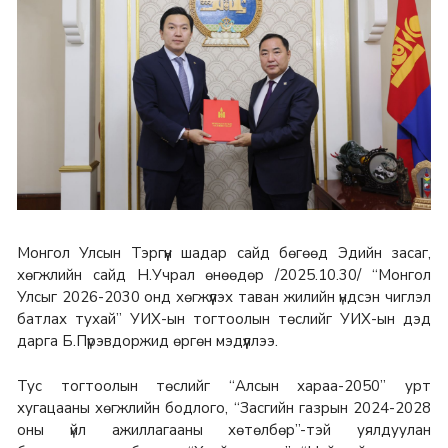
Монгол Улсын Тэргүүн шадар сайд бөгөөд Эдийн засаг,
хөгжлийн сайд Н.Учрал өнөөдөр /2025.10.30/ “Монгол
Улсыг 2026-2030 онд хөгжүүлэх таван жилийн үндсэн чиглэл
батлах тухай” УИХ-ын тогтоолын төслийг УИХ-ын дэд
дарга Б.Пүрэвдоржид өргөн мэдүүллээ.
Тус тогтоолын төслийг “Алсын хараа-2050” урт
хугацааны хөгжлийн бодлого, “Засгийн газрын 2024-2028
оны үйл ажиллагааны хөтөлбөр”-тэй уялдуулан