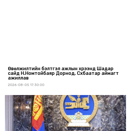
Өвөлжилтийн бэлтгэл ажлын хүрээнд Шадар
сайд Н.Номтойбаяр Дорнод, Сүхбаатар аймагт
ажиллав
2026-08-05 17:30:00