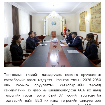
Тогтоолын төслийг дагалдуулж хөрөнгө оруулалтын
хөтөлбөрийг өргөн мэдүүллээ. “Монгол Улсын 2026-2030
оны хөрөнгө оруулалтын хөтөлбөр”-ийн төсөлд
санхүүжилтийн эх үүсвэр нь шийдвэрлэгдсэн 66.6 их наяд
төгрөгийн төсөвт өртөг бүхий 87 төслийг тусгасан ба
тэдгээрийг нийт 55.2 их наяд төгрөгийн санхүүжилтээр