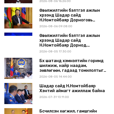
2026-08-06 16:26:00
шийдвэрлүүлнэ
Өвөлжилтийн бэлтгэл ажлын
хүрээнд Шадар сайд
Н.Номтойбаяр Дорноговь
аймагт ажиллав
2026-08-06 09:08:00
Өвөлжилтийн бэлтгэл ажлын
хүрээнд Шадар сайд
Н.Номтойбаяр Дорнод,
Сүхбаатар аймагт ажиллав
2026-08-05 17:30:00
Бүх шатанд хэмнэлтийн горимд
шилжиж, найр наадам,
зөвлөгөөн, гадаад томилолтыг
хориглолоо
2026-08-05 14:44:00
Шадар сайд Н.Номтойбаяр
Хэнтий аймагт ажиллаж байна
2026-07-31 13:11:00
Бүсчилсэн хөгжил, гамшгийн