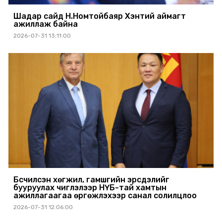
Шадар сайд Н.Номтойбаяр Хэнтий аймагт
ажиллаж байна
2026-07-31 13:11:00
Бүсчилсэн хөгжил, гамшгийн эрсдэлийг
бууруулах чиглэлээр НҮБ-тай хамтын
ажиллагаагаа өргөжүүлэхээр санал солилцлоо
2026-07-31 12:06:00