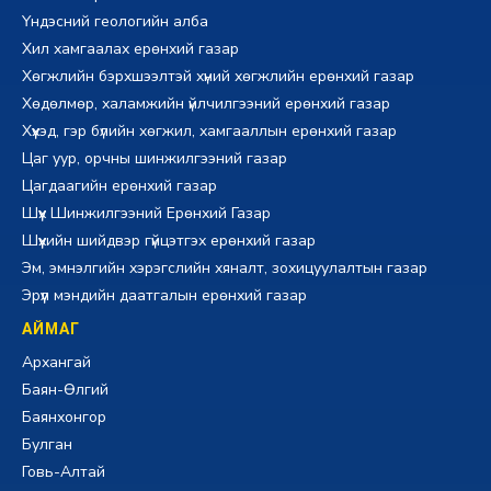
Үндэсний геологийн алба
Хил хамгаалах ерөнхий газар
Хөгжлийн бэрхшээлтэй хүний хөгжлийн ерөнхий газар
Хөдөлмөр, халамжийн үйлчилгээний ерөнхий газар
Хүүхэд, гэр бүлийн хөгжил, хамгааллын ерөнхий газар
Цаг уур, орчны шинжилгээний газар
Цагдаагийн ерөнхий газар
Шүүх Шинжилгээний Ерөнхий Газар
Шүүхийн шийдвэр гүйцэтгэх ерөнхий газар
Эм, эмнэлгийн хэрэгслийн хяналт, зохицуулалтын газар
Эрүүл мэндийн даатгалын ерөнхий газар
АЙМАГ
Архангай
Баян-Өлгий
Баянхонгор
Булган
Говь-Алтай