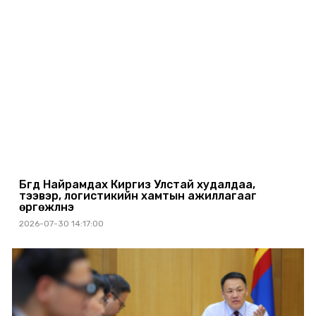
Бүгд Найрамдах Киргиз Улстай худалдаа,
тээвэр, логистикийн хамтын ажиллагааг
өргөжүүлнэ
2026-07-30 14:17:00