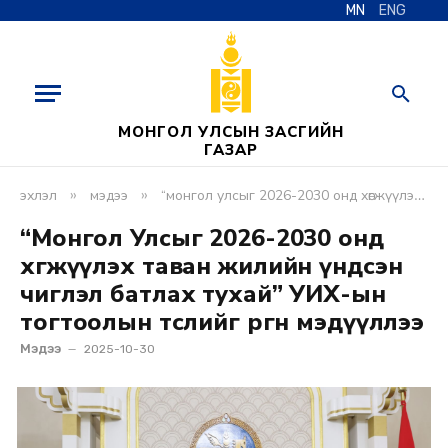
MN
ENG
МОНГОЛ УЛСЫН ЗАСГИЙН
ГАЗАР
»
»
эхлэл
мэдээ
“монгол улсыг 2026-2030 онд хөгжүүлэх таван жилийн үндсэн чиглэл батлах тухай” уих-ын тогтоолын төслийг өргөн мэдүүллээ
“Монгол Улсыг 2026-2030 онд
хөгжүүлэх таван жилийн үндсэн
чиглэл батлах тухай” УИХ-ын
тогтоолын төслийг өргөн мэдүүллээ
Мэдээ
2025-10-30