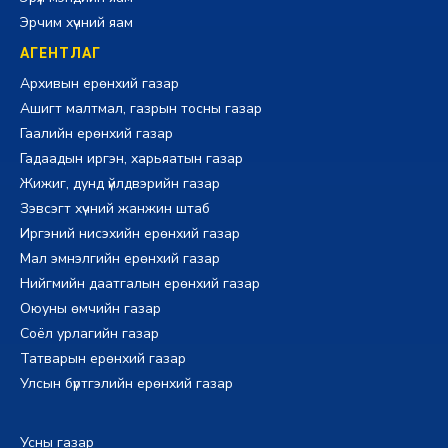
Эрчим хүчний яам
АГЕНТЛАГ
Архивын ерөнхий газар
Ашигт малтмал, газрын тосны газар
Гаалийн ерөнхий газар
Гадаадын иргэн, харьяатын газар
Жижиг, дунд үйлдвэрийн газар
Зэвсэгт хүчний жанжин штаб
Иргэний нисэхийн ерөнхий газар
Мал эмнэлгийн ерөнхий газар
Нийгмийн даатгалын ерөнхий газар
Оюуны өмчийн газар
Соёл урлагийн газар
Татварын ерөнхий газар
Улсын бүртгэлийн ерөнхий газар
Усны газар