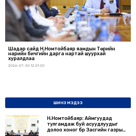
Шадар сайд Н.Номтойбаяр яамдын Төрийн
нарийн бичгийн дарга нартай шуурхай
хуралдлаа
2026-07-30 12:21:00
ШИНЭ МЭДЭЭ
Н.Номтойбаяр: Аймгуудад
тулгамдаж буй асуудлуудыг
долоо хоног бүр Засгийн газрын
хуралдаанд танилцуулж,