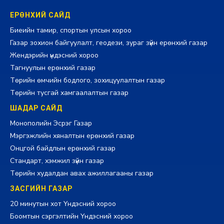
ЕРӨНХИЙ САЙД
Биеийн тамир, спортын улсын хороо
Газар зохион байгуулалт, геодези, зураг зүйн ерөнхий газар
Жендэрийн үндэсний хороо
Тагнуулын ерөнхий газар
Төрийн өмчийн бодлого, зохицуулалтын газар
Төрийн тусгай хамгаалалтын газар
ШАДАР САЙД
Монополийн Эсрэг Газар
Мэргэжлийн хяналтын ерөнхий газар
Онцгой байдлын ерөнхий газар
Стандарт, хэмжил зүйн газар
Төрийн худалдан авах ажиллагааны газар
ЗАСГИЙН ГАЗАР
20 минутын хот Үндэсний хороо
Боомтын сэргэлтийн Үндэсний хороо