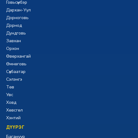
Говьсүмбэр
Дархан-Уул
Дорноговь
Дорнод
Дундговь
Завхан
Орхон
Өвөрхангай
Өмнөговь
Сүхбаатар
Сэлэнгэ
Төв
Увс
Ховд
Хөвсгөл
Хэнтий
ДҮҮРЭГ
Багануур