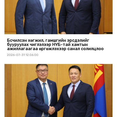
Бүсчилсэн хөгжил, гамшгийн эрсдэлийг
бууруулах чиглэлээр НҮБ-тай хамтын
ажиллагаагаа өргөжүүлэхээр санал солилцлоо
2026-07-31 12:06:00