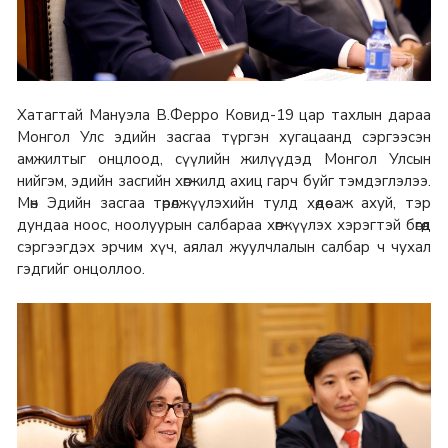
Хатагтай Мануэла В.Ферро Ковид-19 цар тахлын дараа
Монгол Улс эдийн засгаа түргэн хугацаанд сэргээсэн
амжилтыг онцлоод, сүүлийн жилүүдэд Монгол Улсын
нийгэм, эдийн засгийн хөгжилд ахиц гарч буйг тэмдэглэлээ.
Мөн Эдийн засгаа төрөлжүүлэхийн тулд хөдөө аж ахуй, тэр
дундаа ноос, ноолуурын салбараа хөгжүүлэх хэрэгтэй бөгөөд
сэргээгдэх эрчим хүч, аялал жуулчлалын салбар ч чухал
гэдгийг онцоллоо.