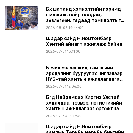
Бүх шатанд хэмнэлтийн горимд
шилжиж, найр наадам,
зөвлөгөөн, гадаад томилолтыг
хориглолоо
2026-08-05 14:44:00
Шадар сайд Н.Номтойбаяр
Хэнтий аймагт ажиллаж байна
2026-07-31 13:11:00
Бүсчилсэн хөгжил, гамшгийн
эрсдэлийг бууруулах чиглэлээр
НҮБ-тай хамтын ажиллагаагаа
өргөжүүлэхээр санал солилцлоо
2026-07-31 12:06:00
Бүгд Найрамдах Киргиз Улстай
худалдаа, тээвэр, логистикийн
хамтын ажиллагааг өргөжүүлнэ
2026-07-30 14:17:00
Шадар сайд Н.Номтойбаяр
яамдын Төрийн нарийн бичгийн