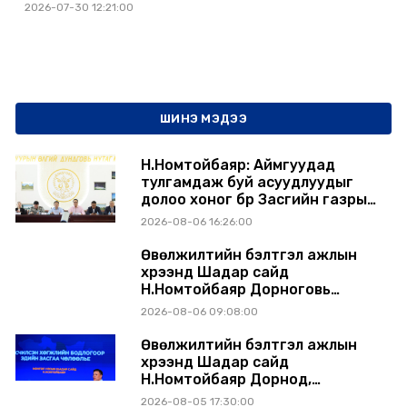
2026-07-30 12:21:00
ШИНЭ МЭДЭЭ
Н.Номтойбаяр: Аймгуудад
тулгамдаж буй асуудлуудыг
долоо хоног бүр Засгийн газрын
хуралдаанд танилцуулж,
2026-08-06 16:26:00
шийдвэрлүүлнэ
Өвөлжилтийн бэлтгэл ажлын
хүрээнд Шадар сайд
Н.Номтойбаяр Дорноговь
аймагт ажиллав
2026-08-06 09:08:00
Өвөлжилтийн бэлтгэл ажлын
хүрээнд Шадар сайд
Н.Номтойбаяр Дорнод,
Сүхбаатар аймагт ажиллав
2026-08-05 17:30:00