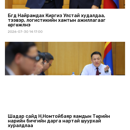
Бүгд Найрамдах Киргиз Улстай худалдаа,
тээвэр, логистикийн хамтын ажиллагааг
өргөжүүлнэ
2026-07-30 14:17:00
Шадар сайд Н.Номтойбаяр яамдын Төрийн
нарийн бичгийн дарга нартай шуурхай
хуралдлаа