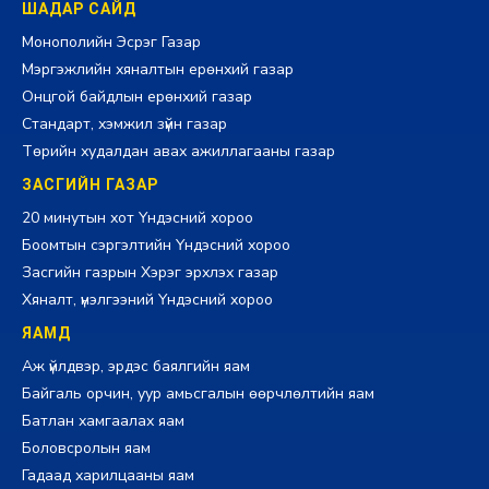
ШАДАР САЙД
Монополийн Эсрэг Газар
Мэргэжлийн хяналтын ерөнхий газар
Онцгой байдлын ерөнхий газар
Стандарт, хэмжил зүйн газар
Төрийн худалдан авах ажиллагааны газар
ЗАСГИЙН ГАЗАР
20 минутын хот Үндэсний хороо
Боомтын сэргэлтийн Үндэсний хороо
Засгийн газрын Хэрэг эрхлэх газар
Хяналт, үнэлгээний Үндэсний хороо
ЯАМД
Аж үйлдвэр, эрдэс баялгийн яам
Байгаль орчин, уур амьсгалын өөрчлөлтийн яам
Батлан хамгаалах яам
Боловсролын яам
Гадаад харилцааны яам