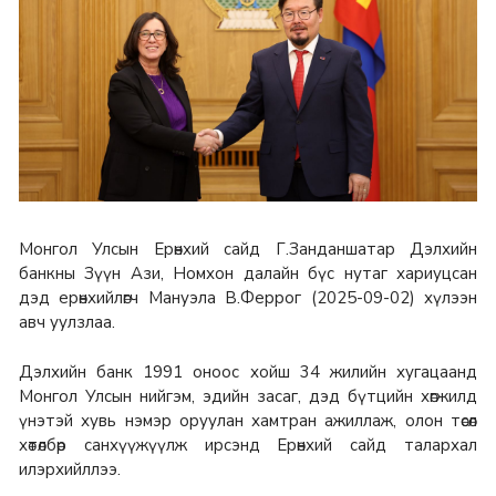
Монгол Улсын Ерөнхий сайд Г.Занданшатар Дэлхийн
банкны Зүүн Ази, Номхон далайн бүс нутаг хариуцсан
дэд ерөнхийлөгч Мануэла В.Феррог (2025-09-02) хүлээн
авч уулзлаа.
Дэлхийн банк 1991 оноос хойш 34 жилийн хугацаанд
Монгол Улсын нийгэм, эдийн засаг, дэд бүтцийн хөгжилд
үнэтэй хувь нэмэр оруулан хамтран ажиллаж, олон төсөл
хөтөлбөр санхүүжүүлж ирсэнд Ерөнхий сайд талархал
илэрхийллээ.