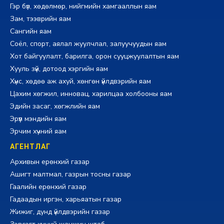
Гэр бүл, хөдөлмөр, нийгмийн хамгааллын яам
Зам, тээврийн яам
Сангийн яам
Соёл, спорт, аялал жуулчлал, залуучуудын яам
Хот байгуулалт, барилга, орон сууцжуулалтын яам
Хууль зүй, дотоод хэргийн яам
Хүнс, хөдөө аж ахуй, хөнгөн үйлдвэрийн яам
Цахим хөгжил, инновац, харилцаа холбооны яам
Эдийн засаг, хөгжлийн яам
Эрүүл мэндийн яам
Эрчим хүчний яам
АГЕНТЛАГ
Архивын ерөнхий газар
Ашигт малтмал, газрын тосны газар
Гаалийн ерөнхий газар
Гадаадын иргэн, харьяатын газар
Жижиг, дунд үйлдвэрийн газар