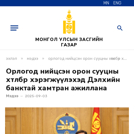
MN
ENG
МОНГОЛ УЛСЫН ЗАСГИЙН
ГАЗАР
»
»
эхлэл
мэдээ
орлогод нийцсэн орон сууцны хөтөлбөр хэрэгжүүлэхэд дэлхийн банктай хамтран ажиллана
Орлогод нийцсэн орон сууцны
хөтөлбөр хэрэгжүүлэхэд Дэлхийн
банктай хамтран ажиллана
Мэдээ
2025-09-03