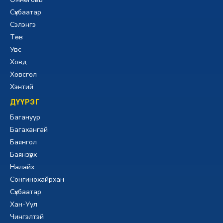
Сүхбаатар
Сэлэнгэ
Төв
Увс
Ховд
Хөвсгөл
Хэнтий
ДҮҮРЭГ
Багануур
Багахангай
Баянгол
Баянзүрх
Налайх
Сонгинохайрхан
Сүхбаатар
Хан-Уул
Чингэлтэй