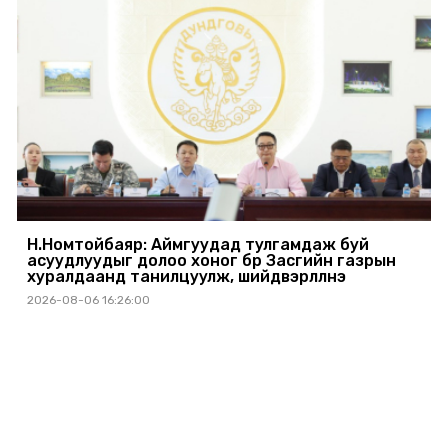
Н.Номтойбаяр: Аймгуудад тулгамдаж буй
асуудлуудыг долоо хоног бүр Засгийн газрын
хуралдаанд танилцуулж, шийдвэрлүүлнэ
2026-08-06 16:26:00