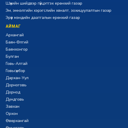
Шүүхийн шийдвэр гүйцэтгэх ерөнхий газар
Эм, эмнэлгийн хэрэгслийн хяналт, зохицуулалтын газар
Эрүүл мэндийн даатгалын ерөнхий газар
АЙМАГ
Архангай
Баян-Өлгий
Баянхонгор
Булган
Говь-Алтай
Говьсүмбэр
Дархан-Уул
Дорноговь
Дорнод
Дундговь
Завхан
Орхон
Өвөрхангай
Өмнөговь