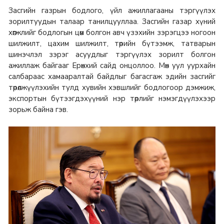
Засгийн газрын бодлого, үйл ажиллагааны тэргүүлэх
зорилтуудын талаар танилцууллаа. Засгийн газар хүний
хөгжлийг бодлогын цөм болгон авч үзэхийн зэрэгцээ ногоон
шилжилт, цахим шилжилт, төрийн бүтээмж, татварын
шинэчлэл зэрэг асуудлыг тэргүүлэх зорилт болгон
ажиллаж байгааг Ерөнхий сайд онцоллоо. Мөн уул уурхайн
салбараас хамааралтай байдлыг багасгаж эдийн засгийг
төрөлжүүлэхийн тулд хувийн хэвшлийг бодлогоор дэмжиж,
экспортын бүтээгдэхүүний нэр төрлийг нэмэгдүүлэхээр
зорьж байна гэв.