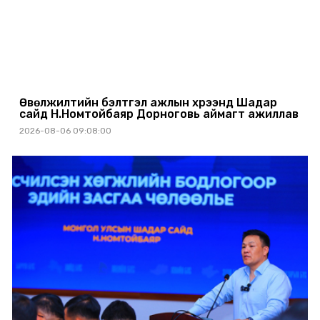
Өвөлжилтийн бэлтгэл ажлын хүрээнд Шадар
сайд Н.Номтойбаяр Дорноговь аймагт ажиллав
2026-08-06 09:08:00