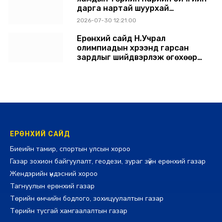
дарга нартай шуурхай
хуралдлаа
2026-07-30 12:21:00
Ерөнхий сайд Н.Учрал
олимпиадын хүрээнд гарсан
зардлыг шийдвэрлэж өгөхөөр
болов
2026-07-29 14:11:00
ЕРӨНХИЙ САЙД
Биеийн тамир, спортын улсын хороо
Газар зохион байгуулалт, геодези, зураг зүйн ерөнхий газар
Жендэрийн үндэсний хороо
Тагнуулын ерөнхий газар
Төрийн өмчийн бодлого, зохицуулалтын газар
Төрийн тусгай хамгаалалтын газар