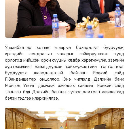
Улаанбаатар хотын агаарын бохирдлыг бууруулж,
иргэдийн амьдралын чанарыг сайжруулахын тулд
орлогод нийцсэн орон сууцны хөтөлбөр хэрэгжүүлж, зээлийн
хүртээмжийг нэмэгдүүлсэн санхүүжилтийн тогтолцоог
бүрдүүлэх шаардлагатай байгааг Ерөнхий сайд
Г.Занданшатар онцоллоо. Энэ чиглэлд Дэлхийн банк
Монгол Улсыг дэмжиж ажиллах саналыг Ерөнхий сайд
тавьсан бөгөөд Дэлхийн банкны зүгээс хамтран ажиллахад
бэлэн гэдгээ илэрхийллээ.