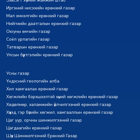
Зэвсэгт хүчний жанжин штаб
Иргэний нисэхийн ерөнхий газар
Мал эмнэлгийн ерөнхий газар
Нийгмийн даатгалын ерөнхий газар
Оюуны өмчийн газар
Соёл урлагийн газар
Татварын ерөнхий газар
Улсын бүртгэлийн ерөнхий газар
Усны газар
Үндэсний геологийн алба
Хил хамгаалах ерөнхий газар
Хөгжлийн бэрхшээлтэй хүний хөгжлийн ерөнхий газар
Хөдөлмөр, халамжийн үйлчилгээний ерөнхий газар
Хүүхэд, гэр бүлийн хөгжил, хамгааллын ерөнхий газар
Цаг уур, орчны шинжилгээний газар
Цагдаагийн ерөнхий газар
Шүүх Шинжилгээний Ерөнхий Газар