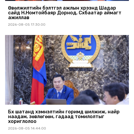
Өвөлжилтийн бэлтгэл ажлын хүрээнд Шадар
сайд Н.Номтойбаяр Дорнод, Сүхбаатар аймагт
ажиллав
2026-08-05 17:30:00
Бүх шатанд хэмнэлтийн горимд шилжиж, найр
наадам, зөвлөгөөн, гадаад томилолтыг
хориглолоо
2026-08-05 14:44:00