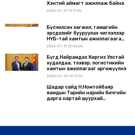
Хэнтий аймагт ажиллаж байна
2026-07-31 13:11:00
Бүсчилсэн хөгжил, гамшгийн
эрсдэлийг бууруулах чиглэлээр
НҮБ-тай хамтын ажиллагаагаа
өргөжүүлэхээр санал солилцлоо
2026-07-31 12:06:00
Бүгд Найрамдах Киргиз Улстай
худалдаа, тээвэр, логистикийн
хамтын ажиллагааг өргөжүүлнэ
2026-07-30 14:17:00
Шадар сайд Н.Номтойбаяр
яамдын Төрийн нарийн бичгийн
дарга нартай шуурхай
хуралдлаа
2026-07-30 12:21:00