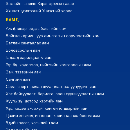
Засгийн газрын Хэрэг эрхлэх газар
Хяналт, үнэлгээний Үндэсний хороо
ЯАМД
Аж үйлдвэр, эрдэс баялгийн яам
Байгаль орчин, уур амьсгалын өөрчлөлтийн яам
Батлан хамгаалах яам
Боловсролын яам
Гадаад харилцааны яам
Гэр бүл, хөдөлмөр, нийгмийн хамгааллын яам
Зам, тээврийн яам
Сангийн яам
Соёл, спорт, аялал жуулчлал, залуучуудын яам
Хот байгуулалт, барилга, орон сууцжуулалтын яам
Хууль зүй, дотоод хэргийн яам
Хүнс, хөдөө аж ахуй, хөнгөн үйлдвэрийн яам
Цахим хөгжил, инновац, харилцаа холбооны яам
Эдийн засаг, хөгжлийн яам