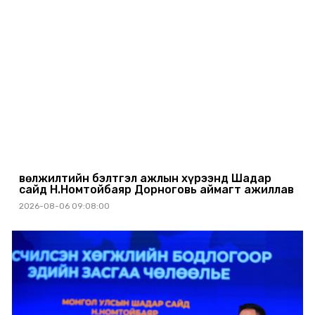
Өвөлжилтийн бэлтгэл ажлын хүрээнд Шадар
сайд Н.Номтойбаяр Дорноговь аймагт ажиллав
2026-08-06 09:08:00