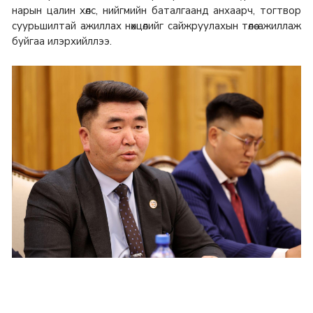
нарын цалин хөлс, нийгмийн баталгаанд анхаарч, тогтвор
суурьшилтай ажиллах нөхцөлийг сайжруулахын төлөө ажиллаж
буйгаа илэрхийллээ.