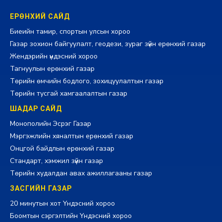
ЕРӨНХИЙ САЙД
Биеийн тамир, спортын улсын хороо
Газар зохион байгуулалт, геодези, зураг зүйн ерөнхий газар
Жендэрийн үндэсний хороо
Тагнуулын ерөнхий газар
Төрийн өмчийн бодлого, зохицуулалтын газар
Төрийн тусгай хамгаалалтын газар
ШАДАР САЙД
Монополийн Эсрэг Газар
Мэргэжлийн хяналтын ерөнхий газар
Онцгой байдлын ерөнхий газар
Стандарт, хэмжил зүйн газар
Төрийн худалдан авах ажиллагааны газар
ЗАСГИЙН ГАЗАР
20 минутын хот Үндэсний хороо
Боомтын сэргэлтийн Үндэсний хороо