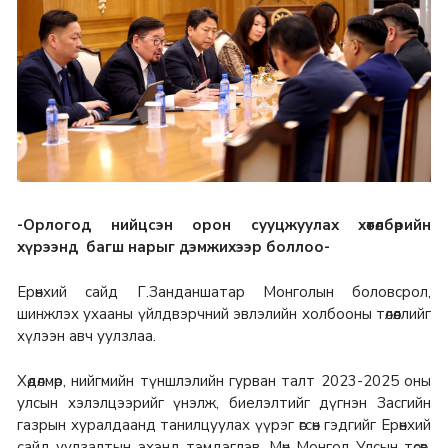
-Орлогод нийцсэн орон сууцжуулах хөтөлбөрийн
хүрээнд багш нарыг дэмжихээр боллоо-
Ерөнхий сайд Г.Занданшатар Монголын боловсрол,
шинжлэх ухааны үйлдвэрчний эвлэлийн холбооны төлөөллийг
хүлээн авч уулзлаа.
Хөдөлмөр, нийгмийн түншлэлийн гурван талт 2023-2025 оны
улсын хэлэлцээрийг үнэлж, биелэлтийг дүгнэн Засгийн
газрын хуралдаанд танилцуулах үүрэг өгсөн гэдгийг Ерөнхий
сайд уулзалтын эхэнд тэмдэглэв. Мөн Монгол Улсын төсөв,