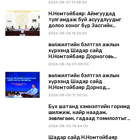
шинэчлэлийн төсвийг
2026-08-07 17:08:00
шийдвэрлэхээр болов
Н.Номтойбаяр: Аймгуудад
тулгамдаж буй асуудлуудыг
долоо хоног бүр Засгийн
газрын хуралдаанд
2026-08-06 16:26:00
танилцуулж, шийдвэрлүүлнэ
Өвөлжилтийн бэлтгэл ажлын
хүрээнд Шадар сайд
Н.Номтойбаяр Дорноговь
аймагт ажиллав
2026-08-06 09:08:00
Өвөлжилтийн бэлтгэл ажлын
хүрээнд Шадар сайд
Н.Номтойбаяр Дорнод,
Сүхбаатар аймагт ажиллав
2026-08-05 17:30:00
Бүх шатанд хэмнэлтийн горимд
шилжиж, найр наадам,
зөвлөгөөн, гадаад томилолтыг
хориглолоо
2026-08-05 14:44:00
Шадар сайд Н.Номтойбаяр