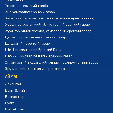
Үндэсний геологийн алба
Хил хамгаалах ерөнхий газар
Хөгжлийн бэрхшээлтэй хүний хөгжлийн ерөнхий газар
Хөдөлмөр, халамжийн үйлчилгээний ерөнхий газар
Хүүхэд, гэр бүлийн хөгжил, хамгааллын ерөнхий газар
Цаг уур, орчны шинжилгээний газар
Цагдаагийн ерөнхий газар
Шүүх Шинжилгээний Ерөнхий Газар
Шүүхийн шийдвэр гүйцэтгэх ерөнхий газар
Эм, эмнэлгийн хэрэгслийн хяналт, зохицуулалтын газар
Эрүүл мэндийн даатгалын ерөнхий газар
АЙМАГ
Архангай
Баян-Өлгий
Баянхонгор
Булган
Говь-Алтай