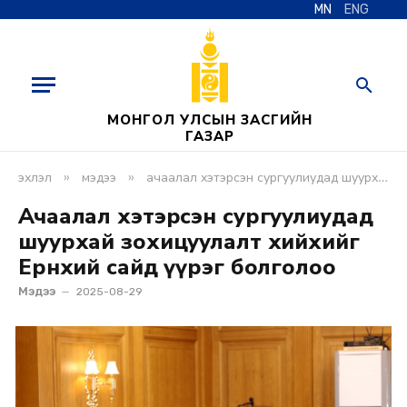
MN
ENG
МОНГОЛ УЛСЫН ЗАСГИЙН
ГАЗАР
»
»
эхлэл
мэдээ
ачаалал хэтэрсэн сургуулиудад шуурхай зохицуулалт хийхийг ерөнхий сайд үүрэг болголоо
Ачаалал хэтэрсэн сургуулиудад
шуурхай зохицуулалт хийхийг
Ерөнхий сайд үүрэг болголоо
Мэдээ
2025-08-29