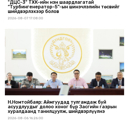
"ДЦС-3” ТӨХК-ийн нэн шаардлагатай
“Турбингенератор-5”-ын шинэчлэлийн төсвийг
шийдвэрлэхээр болов
2026-08-07 17:08:00
Н.Номтойбаяр: Аймгуудад тулгамдаж буй
асуудлуудыг долоо хоног бүр Засгийн газрын
хуралдаанд танилцуулж, шийдвэрлүүлнэ
2026-08-06 16:26:00