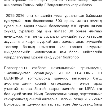
ажиллахаа Ерөнхий сайд Г.Занданшатар илэрхийллээ.
2025-2026 оны хичээлийн жилд урьдчилсан байдлаар
сургуулийн өмнөх боловсролд 300 орчим мянган хүүхэд
суралцана. Харин ерөнхий боловсролд 830 орчим мянган
хүүхэд суралцах бөгөөд өмнөх жилээс 30 орчим мянгаар
нэмэгджээ. Нэг ангид суралцах хүүхдийн тоо хэтэрсэн
асуудалд анхаарч шуурхай арга хэмжээ авах, хүүхдийн
тоогоор багшид нэмэгдэл хөлс тооцох асуудлыг
шийдвэрлэхийг Боловсролын яам болон нийслэлийн
удирдлагуудад Ерөнхий сайд үүрэг болголоо.
Боловсролын салбарт цахимжилтийг эрчимжүүлж,
“Багшлахуйгаас суралцахуй” /FROM TEACHING TO
LEARNING/ тогтолцоонд шилжих, ингэснээр багш,
ажилтны цалин хөлсний тогтолцоонд ч өөрчлөлт гарах
учиртайг хэллээ. Засгийн газрын хамгийн том МЕГА төсөл
бол хүний хөгжил. Иймд Боловсролын чанар, хүртээмжийг
сайжруулахад онцгой анхаарна. Засгийн газар 2026 оныг
Боловсролыг дэмжих жилээр зарласан. Энэ хүрээнд багш