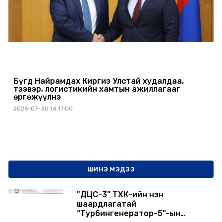
Бүгд Найрамдах Киргиз Улстай худалдаа,
тээвэр, логистикийн хамтын ажиллагааг
өргөжүүлнэ
2026-07-30 14:17:00
ШИНЭ МЭДЭЭ
"ДЦС-3” ТӨХК-ийн нэн
шаардлагатай
“Турбингенератор-5”-ын