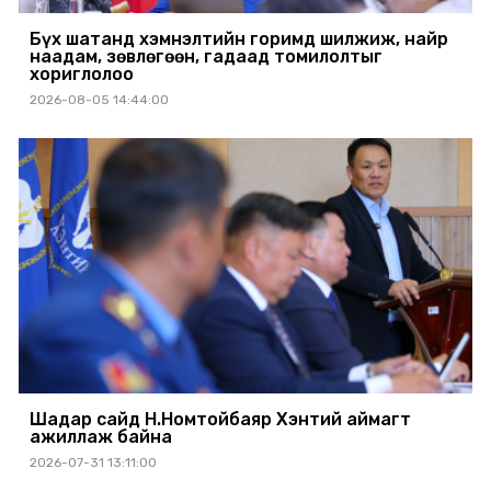
Бүх шатанд хэмнэлтийн горимд шилжиж, найр
наадам, зөвлөгөөн, гадаад томилолтыг
хориглолоо
2026-08-05 14:44:00
Шадар сайд Н.Номтойбаяр Хэнтий аймагт
ажиллаж байна
2026-07-31 13:11:00