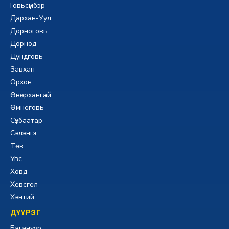
Говьсүмбэр
Дархан-Уул
Дорноговь
Дорнод
Дундговь
Завхан
Орхон
Өвөрхангай
Өмнөговь
Сүхбаатар
Сэлэнгэ
Төв
Увс
Ховд
Хөвсгөл
Хэнтий
ДҮҮРЭГ
Багануур