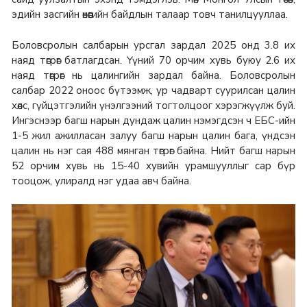
эдийн засгийн өнөөгийн байдлын талаар товч танилцууллаа.
Боловсролын салбарын урсгал зардал 2025 онд 3.8 их
наяд төгрөг батлагдсан. Үүний 70 орчим хувь буюу 2.6 их
наяд төгрөг нь цалингийн зардал байна. Боловсролын
салбар 2022 оноос бүтээмж, ур чадварт суурилсан цалин
хөлс, гүйцэтгэлийн үнэлгээний тогтолцоог хэрэгжүүлж буй.
Ингэснээр багш нарын дундаж цалин нэмэгдсэн ч ЕБС-ийн
1-5 жил ажилласан залуу багш нарын цалин бага, үндсэн
цалин нь нэг сая 488 мянган төгрөг байна. Нийт багш нарын
52 орчим хувь нь 15-40 хувийн урамшууллыг сар бүр
тооцож, улиралд нэг удаа авч байна.