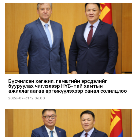
Бүсчилсэн хөгжил, гамшгийн эрсдэлийг
бууруулах чиглэлээр НҮБ-тай хамтын
ажиллагаагаа өргөжүүлэхээр санал солилцлоо
2026-07-31 12:06:00