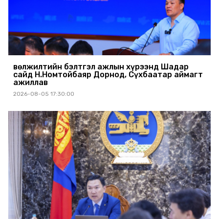
Өвөлжилтийн бэлтгэл ажлын хүрээнд Шадар
сайд Н.Номтойбаяр Дорнод, Сүхбаатар аймагт
ажиллав
2026-08-05 17:30:00