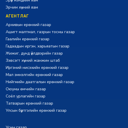
Эрүүл мэндийн яам
Эрчим хүчний яам
АГЕНТЛАГ
Архивын ерөнхий газар
Ашигт малтмал, газрын тосны газар
Гаалийн ерөнхий газар
Гадаадын иргэн, харьяатын газар
Жижиг, дунд үйлдвэрийн газар
Зэвсэгт хүчний жанжин штаб
Иргэний нисэхийн ерөнхий газар
Мал эмнэлгийн ерөнхий газар
Нийгмийн даатгалын ерөнхий газар
Оюуны өмчийн газар
Соёл урлагийн газар
Татварын ерөнхий газар
Улсын бүртгэлийн ерөнхий газар
Усны газар