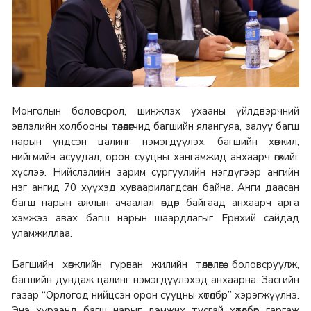
Монголын боловсрол, шинжлэх ухааны үйлдвэрчний
эвлэлийн холбооны төлөөлөгчид багшийн ялангуяа, залуу багш
нарын үндсэн цалинг нэмэгдүүлэх, багшийн хөгжил,
нийгмийн асуудал, орон сууцны хангамжид анхаарч өгөхийг
хүслээ. Нийслэлийн зарим сургуулийн нэгдүгээр ангийн
нэг ангид 70 хүүхэд хуваарилагдсан байна. Анги даасан
багш нарын ажлын ачаалал өндөр байгаад анхаарч арга
хэмжээ авах багш нарын шаардлагыг Ерөнхий сайдад
уламжиллаа.
Багшийн хөгжлийн гурван жилийн төлөвлөгөө боловсруулж,
багшийн дундаж цалинг нэмэгдүүлэхэд анхаарна. Засгийн
газар “Орлогод нийцсэн орон сууцны хөтөлбөр” хэрэгжүүлнэ.
Энэ хүрээнд багш нарыг дэмжих тусгай хөтөлбөр гаргаж