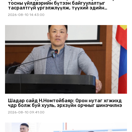
тосны үйлдвэрийн бүтээн байгуулалтыг
тасралтгүй үргэлжлүүлж, түүхий эдийн
хангамжийг баталгаажуулах үүрэг өгөв
2026-08-10 14:43:00
Шадар сайд Н.Номтойбаяр: Орон нутаг хөгжихөд
чөдөр болж буй хууль, эрхзүйн орчныг шинэчилнэ
2026-08-10 09:41:00