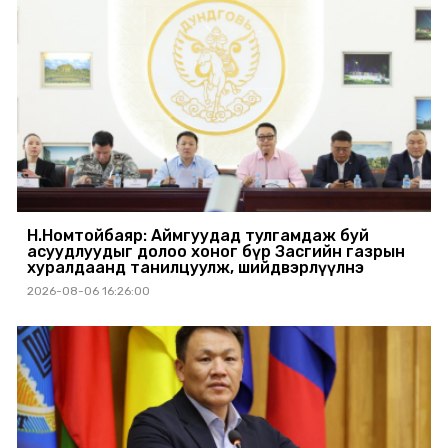
Н.Номтойбаяр: Аймгуудад тулгамдаж буй
асуудлуудыг долоо хоног бүр Засгийн газрын
хуралдаанд танилцуулж, шийдвэрлүүлнэ
2026-08-06 16:26:00