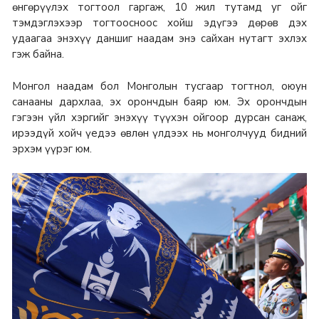
өнгөрүүлэх тогтоол гаргаж, 10 жил тутамд уг ойг
тэмдэглэхээр тогтоосноос хойш эдүгээ дөрөв дэх
удаагаа энэхүү даншиг наадам энэ сайхан нутагт эхлэх
гэж байна.
Монгол наадам бол Монголын тусгаар тогтнол, оюун
санааны дархлаа, эх орончдын баяр юм. Эх орончдын
гэгээн үйл хэргийг энэхүү түүхэн ойгоор дурсан санаж,
ирээдүй хойч үедээ өвлөн үлдээх нь монголчууд бидний
эрхэм үүрэг юм.