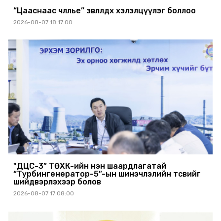
“Цааснаас чөлөөлье” зөвлөлдөх хэлэлцүүлэг боллоо
2026-08-07 18:17:00
"ДЦС-3” ТӨХК-ийн нэн шаардлагатай
“Турбингенератор-5”-ын шинэчлэлийн төсвийг
шийдвэрлэхээр болов
2026-08-07 17:08:00