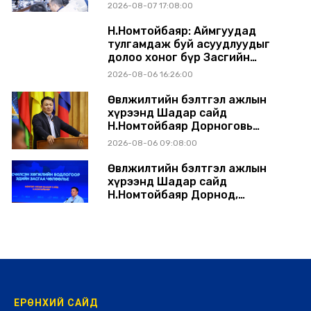
шинэчлэлийн төсвийг
2026-08-07 17:08:00
шийдвэрлэхээр болов
Н.Номтойбаяр: Аймгуудад
тулгамдаж буй асуудлуудыг
долоо хоног бүр Засгийн
газрын хуралдаанд
2026-08-06 16:26:00
танилцуулж, шийдвэрлүүлнэ
Өвөлжилтийн бэлтгэл ажлын
хүрээнд Шадар сайд
Н.Номтойбаяр Дорноговь
аймагт ажиллав
2026-08-06 09:08:00
Өвөлжилтийн бэлтгэл ажлын
хүрээнд Шадар сайд
Н.Номтойбаяр Дорнод,
Сүхбаатар аймагт ажиллав
2026-08-05 17:30:00
ЕРӨНХИЙ САЙД