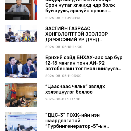
үүрэг өгөв
Орон нутаг хөгжихөд чөдөр болж
буй хууль, эрхзүйн орчныг
шинэчилнэ
2026-08-10 09:41:00
ЗАСГИЙН ГАЗРААС
ХӨНГӨЛӨЛТТЭЙ ЗЭЭЛЭЭР
ДЭМЖСЭНИЙ ҮР ДҮНД
ШАТАХУУН ХАДГАЛАХ САВНУУД
2026-08-08 15:44:00
ЭХНЭЭСЭЭ АШИГЛАЛТАД ОРЖ
БАЙНА
Ерөнхий сайд БНХАУ-аас сар бүр
12-15 мянган тонн АИ-92
автобензин тогтмол нийлүүлэх
хүсэлт тавилаа
2026-08-08 11:03:00
“Цааснаас чөлөөлье” зөвлөлдөх
хэлэлцүүлэг боллоо
2026-08-07 18:17:00
"ДЦС-3” ТӨХК-ийн нэн
шаардлагатай
“Турбингенератор-5”-ын