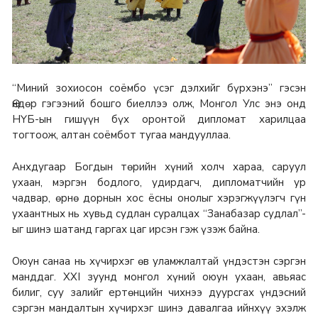
“Миний зохиосон соёмбо үсэг дэлхийг бүрхэнэ” гэсэн
Өндөр гэгээний бошго биеллээ олж, Монгол Улс энэ онд
НҮБ-ын гишүүн бүх оронтой дипломат харилцаа
тогтоож, алтан соёмбот тугаа мандууллаа.
Анхдугаар Богдын төрийн хүний холч хараа, саруул
ухаан, мэргэн бодлого, удирдагч, дипломатчийн ур
чадвар, өрнө дорнын хос ёсны онолыг хэрэгжүүлэгч гүн
ухаантных нь хувьд судлан суралцах “Занабазар судлал”-
ыг шинэ шатанд гаргах цаг ирсэн гэж үзэж байна.
Оюун санаа нь хүчирхэг өв уламжлалтай үндэстэн сэргэн
манддаг. XXI зуунд монгол хүний оюун ухаан, авьяас
билиг, суу залийг ертөнцийн чихнээ дуурсгах үндэсний
сэргэн мандалтын хүчирхэг шинэ давалгаа ийнхүү эхэлж