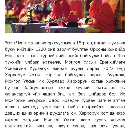
Эзэн Чингис хаан их ор суусныхаа 15-р он, цагаан луу жил
буюу нийтийн 1220 онд зарлиг буулган Орхоны хөндийд
Монголын эзэнт гүрний нийслэлийг байгуулж байсан. Энэ
түүхийн улбааг өртөөлж, Монгол Улсын Ерөнхийлөгч
Ухнаагийн Хүрэлсүх найман зууны дараа 2022 онд
Хархорум хотыг сэргээн байгуулах зарлиг буулгаж,
Монгол Улсын Их Хурлаар Хархорум хотын хөгжлийн
бүтээн байгуулалтын тухай хуулийг баталсан нь
санамсаргүй үйл явдал биш юм. Энэ шийдвэр бол Их
Монголын өнгөрсөн, одоо, ирээдүй гурван цагийн алтан
хэлхээ мөнхөд үргэлжлэн буйн илэрхийлэл, хөгжин
дэвших шинэ эриний дуудлага юм. Хархорум хот шинээр
сэргэн мандсан Монгол Улсын шинэ зууны хөгжил
цэцэглэлтийг илтгэж, оюун санаа, шинжлэх ухаан,