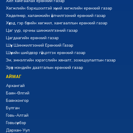
Хил хамгаалах ерөнхий газар
Хөгжлийн бэрхшээлтэй хүний хөгжлийн ерөнхий газар
Хөдөлмөр, халамжийн үйлчилгээний ерөнхий газар
Хүүхэд, гэр бүлийн хөгжил, хамгааллын ерөнхий газар
Цаг уур, орчны шинжилгээний газар
Цагдаагийн ерөнхий газар
Шүүх Шинжилгээний Ерөнхий Газар
Шүүхийн шийдвэр гүйцэтгэх ерөнхий газар
Эм, эмнэлгийн хэрэгслийн хяналт, зохицуулалтын газар
Эрүүл мэндийн даатгалын ерөнхий газар
АЙМАГ
Архангай
Баян-Өлгий
Баянхонгор
Булган
Говь-Алтай
Говьсүмбэр
Дархан-Уул