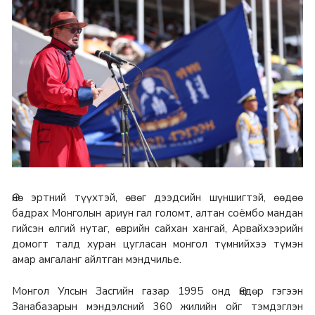
Өнө эртний түүхтэй, өвөг дээдсийн шүншигтэй, өөдөө
бадрах Монголын ариун гал голомт, алтан соёмбо мандан
гийсэн өлгий нутаг, өврийн сайхан хангай, Арвайхээрийн
домогт талд хуран цугласан монгол түмнийхээ түмэн
амар амгаланг айлтган мэндчилье.
Монгол Улсын Засгийн газар 1995 онд Өндөр гэгээн
Занабазарын мэндэлсний 360 жилийн ойг тэмдэглэн