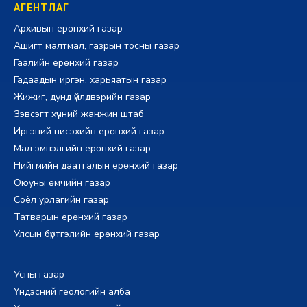
АГЕНТЛАГ
Архивын ерөнхий газар
Ашигт малтмал, газрын тосны газар
Гаалийн ерөнхий газар
Гадаадын иргэн, харьяатын газар
Жижиг, дунд үйлдвэрийн газар
Зэвсэгт хүчний жанжин штаб
Иргэний нисэхийн ерөнхий газар
Мал эмнэлгийн ерөнхий газар
Нийгмийн даатгалын ерөнхий газар
Оюуны өмчийн газар
Соёл урлагийн газар
Татварын ерөнхий газар
Улсын бүртгэлийн ерөнхий газар
Усны газар
Үндэсний геологийн алба