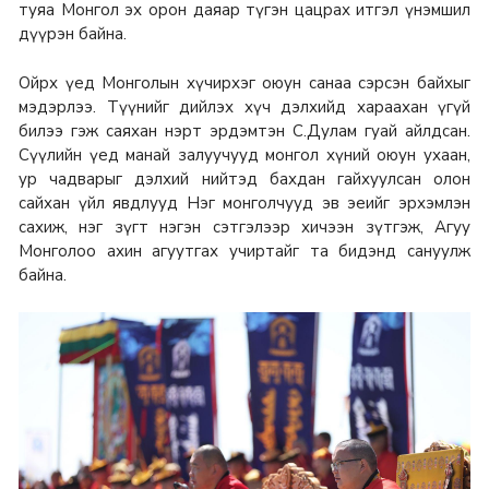
туяа Монгол эх орон даяар түгэн цацрах итгэл үнэмшил
дүүрэн байна.
Ойрх үед Монголын хүчирхэг оюун санаа сэрсэн байхыг
мэдэрлээ. Түүнийг дийлэх хүч дэлхийд хараахан үгүй
билээ гэж саяхан нэрт эрдэмтэн С.Дулам гуай айлдсан.
Сүүлийн үед манай залуучууд монгол хүний оюун ухаан,
ур чадварыг дэлхий нийтэд бахдан гайхуулсан олон
сайхан үйл явдлууд Нэг монголчууд эв эеийг эрхэмлэн
сахиж, нэг зүгт нэгэн сэтгэлээр хичээн зүтгэж, Агуу
Монголоо ахин агуутгах учиртайг та бидэнд сануулж
байна.