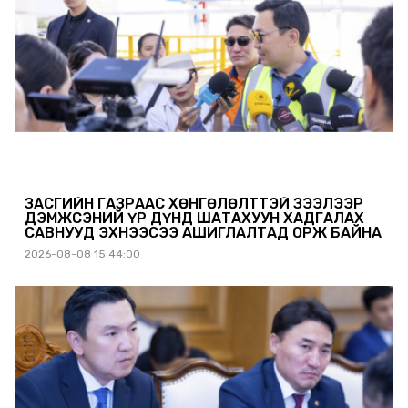
ЗАСГИЙН ГАЗРААС ХӨНГӨЛӨЛТТЭЙ ЗЭЭЛЭЭР
ДЭМЖСЭНИЙ ҮР ДҮНД ШАТАХУУН ХАДГАЛАХ
САВНУУД ЭХНЭЭСЭЭ АШИГЛАЛТАД ОРЖ БАЙНА
2026-08-08 15:44:00