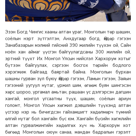
Эзэн Богд Чингис хааны алтан ураг, Монголын төр шашин,
соёлын нэрт зүтгэлтэн, Анхдугаар богд, Өндөр гэгээн
Занабазарын мэлмий гийсний 390 жилийн түүхэн ой, Сайн
ноён хан аймаг үүсгэн байгуулагдсаны 300 жилийн ой,
эртний түүхт Их Монгол Улсын нийслэл Хархорум хотыг
бүтээн байгуулах, сэргээн босгох төрийн бодлого
хэрэгжиж байгаад баяртай байна. Монголын бурхан
шашны гурван зул буюу Өндөр гэгээн, Ламын гэгээн, Заяын
гэгээний уугуул нутаг, үржил шим, өгөөж буян шингэсэн
хөрс шороо, ургамал амьтан, рашаан ус дэлгэрсэн дагшин
хангай, монгол угсаатны түүх, шашин, соёлын ариун
голомт, Монгол Улсын хөгжил дэвшлийн түүхэнд алтан
үсгээр нэр нь бичигдсэн гайхамшигт хөдөлмөрч түмний
өлгий нутаг бол хангайн бүс юм. Хангайн бүсийн хөгжлийн
алтан гурвалжингийн хөдөлгөх хүч нь Хархорум хот
бөгөөд Монголын оюун санаа, мандан бадралын гэрэлт