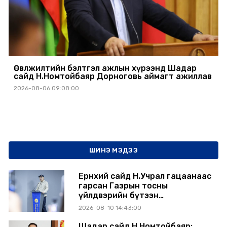
Өвөлжилтийн бэлтгэл ажлын хүрээнд Шадар
сайд Н.Номтойбаяр Дорноговь аймагт ажиллав
2026-08-06 09:08:00
ШИНЭ МЭДЭЭ
Ерөнхий сайд Н.Учрал гацаанаас
гарсан Газрын тосны
үйлдвэрийн бүтээн
байгуулалтыг тасралтгүй
2026-08-10 14:43:00
үргэлжлүүлж, түүхий эдийн
хангамжийг баталгаажуулах
Шадар сайд Н.Номтойбаяр: