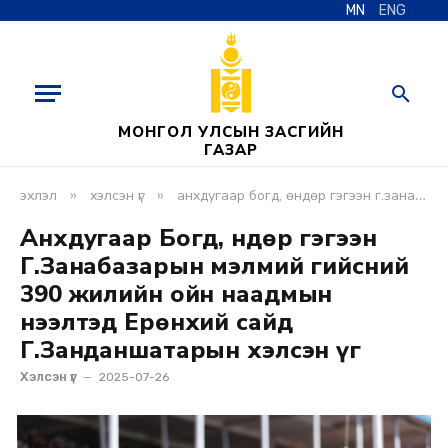
MN
ENG
МОНГОЛ УЛСЫН ЗАСГИЙН
ГАЗАР
»
»
эхлэл
хэлсэн үг
анхдугаар богд, өндөр гэгээн г.занабазарын мэлмий гийсний 390 жилийн ойн наадмын нээлтэд ерөнхий сайд г.занданшатарын хэлсэн үг
Анхдугаар Богд, Өндөр гэгээн
Г.Занабазарын мэлмий гийсний
390 жилийн ойн наадмын
нээлтэд Ерөнхий сайд
Г.Занданшатарын хэлсэн үг
Хэлсэн үг
2025-07-26