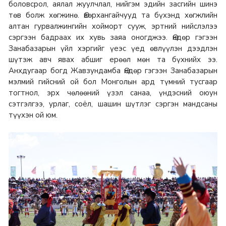
боловсрол, аялал жуулчлал, нийгэм эдийн засгийн шинэ
төв болж хөгжинө. Өвөрхангайчууд та бүхэнд хөгжлийн
алтан гурвалжингийн хойморт сууж, эртний нийслэлээ
сэргээн бадраах их хувь заяа оногджээ. Өндөр гэгээн
Занабазарын үйл хэргийг үеэс үед өвлүүлэн дээдлэн
шүтэж авч явах абшиг ерөөл мөн та бүхнийх ээ.
Анхдугаар богд Жавзундамба Өндөр гэгээн Занабазарын
мэлмий гийсний ой бол Монголын ард түмний тусгаар
тогтнол, эрх чөлөөний үзэл санаа, үндэсний оюун
сэтгэлгээ, урлаг, соёл, шашин шүтлэг сэргэн мандсаны
түүхэн ой юм.