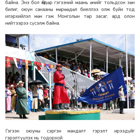
байна. Энэ бол Өндөр гэгээний маань өнийг тольдсон зөн
билиг, оюун санааны мөрөөдөл биеллээ олж буйн тод
илэрхийлэл мөн гэж Монголын төр засаг, ард олон
нийтээрээ сүсэлж байна.
Гэгээн оюуны сэргэн мандалт гэрэлт ирээдүйг
гэрэлтүүлэх нь тодорхой.