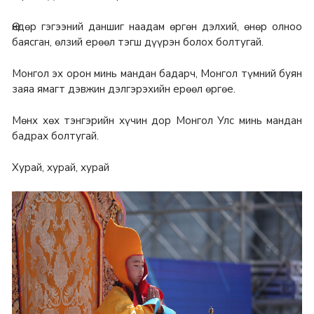
Өндөр гэгээний даншиг наадам өргөн дэлхий, өнөр олноо
баясган, өлзий ерөөл тэгш дүүрэн болох болтугай.
Монгол эх орон минь мандан бадарч, Монгол түмний буян
заяа ямагт дэвжин дэлгэрэхийн ерөөл өргөе.
Мөнх хөх тэнгэрийн хүчин дор Монгол Улс минь мандан
бадрах болтугай.
Хурай, хурай, хурай