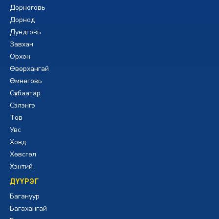
Дорноговь
Дорнод
Дундговь
Завхан
Орхон
Өвөрхангай
Өмнөговь
Сүхбаатар
Сэлэнгэ
Төв
Увс
Ховд
Хөвсгөл
Хэнтий
ДҮҮРЭГ
Багануур
Багахангай