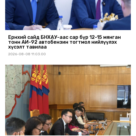
Ерөнхий сайд БНХАУ-аас сар бүр 12-15 мянган
тонн АИ-92 автобензин тогтмол нийлүүлэх
хүсэлт тавилаа
2026-08-08 11:03:00