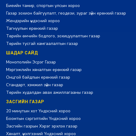
Биеийн тамир, спортын улсын хороо
Газар зохион байгуулалт, геодези, зураг зүйн ерөнхий газар
Жендэрийн үндэсний хороо
Тагнуулын ерөнхий газар
Төрийн өмчийн бодлого, зохицуулалтын газар
Төрийн тусгай хамгаалалтын газар
ШАДАР САЙД
Монополийн Эсрэг Газар
Мэргэжлийн хяналтын ерөнхий газар
Онцгой байдлын ерөнхий газар
Стандарт, хэмжил зүйн газар
Төрийн худалдан авах ажиллагааны газар
ЗАСГИЙН ГАЗАР
20 минутын хот Үндэсний хороо
Боомтын сэргэлтийн Үндэсний хороо
Засгийн газрын Хэрэг эрхлэх газар
Хяналт, үнэлгээний Үндэсний хороо