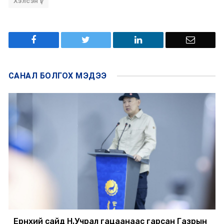
Хэлсэн үг
САНАЛ БОЛГОХ
МЭДЭЭ
Ерөнхий сайд Н.Учрал гацаанаас гарсан Газрын