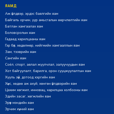
ЯАМД
Аж үйлдвэр, эрдэс баялгийн яам
Байгаль орчин, уур амьсгалын өөрчлөлтийн яам
Батлан хамгаалах яам
Боловсролын яам
Гадаад харилцааны яам
Гэр бүл, хөдөлмөр, нийгмийн хамгааллын яам
Зам, тээврийн яам
Сангийн яам
Соёл, спорт, аялал жуулчлал, залуучуудын яам
Хот байгуулалт, барилга, орон сууцжуулалтын яам
Хууль зүй, дотоод хэргийн яам
Хүнс, хөдөө аж ахуй, хөнгөн үйлдвэрийн яам
Цахим хөгжил, инновац, харилцаа холбооны яам
Эдийн засаг, хөгжлийн яам
Эрүүл мэндийн яам
Эрчим хүчний яам