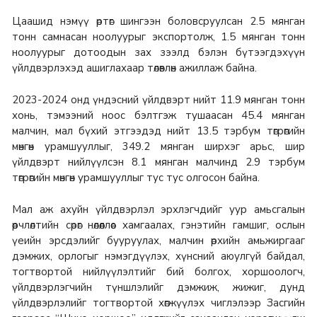
Цаашид нэмүү өртөг шингээн боловсруулсан 2.5 мянган
тонн самнасан ноолуурыг экспортолж, 1.5 мянган тонн
ноолуурыг дотоодын зах зээлд бэлэн бүтээгдэхүүн
үйлдвэрлэхэд ашиглахаар төлөвлөн ажиллаж байна.
2023-2024 онд үндэсний үйлдвэрт нийт 11.9 мянган тонн
хонь, тэмээний ноос бэлтгэж тушаасан 45.4 мянган
малчин, мал бүхий этгээдэд нийт 13.5 тэрбум төгрөгийн
мөнгөн урамшууллыг, 349.2 мянган ширхэг арьс, шир
үйлдвэрт нийлүүлсэн 8.1 мянган малчинд 2.9 тэрбум
төгрөгийн мөнгөн урамшууллыг тус тус олгосон байна.
Мал аж ахуйн үйлдвэрлэл эрхлэгчдийг уур амьсгалын
өөрчлөлтийн сөрөг нөлөөллөөс хамгаалах, гэнэтийн гамшиг, ослын
үеийн эрсдэлийг бууруулах, малчин өрхийн амьжиргааг
дэмжих, орлогыг нэмэгдүүлэх, хүнсний аюулгүй байдал,
тогтвортой нийлүүлэлтийг бий болгох, хоршоологч,
үйлдвэрлэгчийн түншлэлийг дэмжиж, жижиг, дунд
үйлдвэрлэлийг тогтвортой хөгжүүлэх чиглэлээр Засгийн