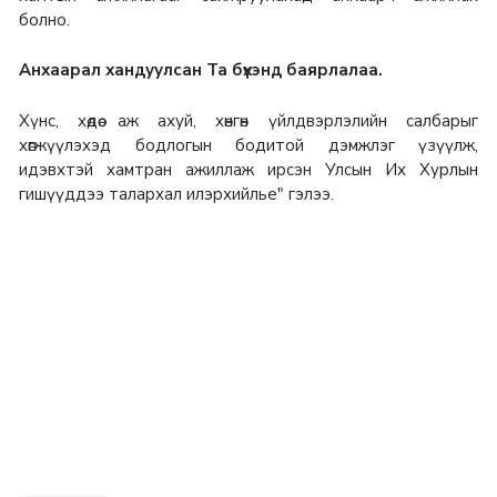
болно.
Анхаарал хандуулсан Та бүхэнд баярлалаа.
Хүнс, хөдөө аж ахуй, хөнгөн үйлдвэрлэлийн салбарыг
хөгжүүлэхэд бодлогын бодитой дэмжлэг үзүүлж,
идэвхтэй хамтран ажиллаж ирсэн Улсын Их Хурлын
гишүүддээ талархал илэрхийлье" гэлээ.