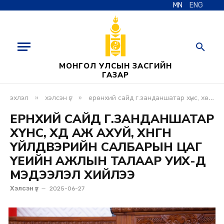
MN
ENG
МОНГОЛ УЛСЫН ЗАСГИЙН
ГАЗАР
»
»
эхлэл
хэлсэн үг
ерөнхий сайд г.занданшатар хүнс, хөдөө аж ахуй, хөнгөн үйлдвэрийн салбарын цаг үеийн ажлын талаар уих-д мэдээлэл хийлээ
ЕРӨНХИЙ САЙД Г.ЗАНДАНШАТАР
ХҮНС, ХӨДӨӨ АЖ АХУЙ, ХӨНГӨН
ҮЙЛДВЭРИЙН САЛБАРЫН ЦАГ
ҮЕИЙН АЖЛЫН ТАЛААР УИХ-Д
МЭДЭЭЛЭЛ ХИЙЛЭЭ
Хэлсэн үг
2025-06-27