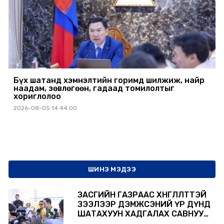
Бүх шатанд хэмнэлтийн горимд шилжиж, найр
наадам, зөвлөгөөн, гадаад томилолтыг
хориглолоо
2026-08-05 14:44:00
ШИНЭ МЭДЭЭ
ЗАСГИЙН ГАЗРААС ХӨНГӨЛӨЛТТЭЙ
ЗЭЭЛЭЭР ДЭМЖСЭНИЙ ҮР ДҮНД
ШАТАХУУН ХАДГАЛАХ САВНУУД
ЭХНЭЭСЭЭ АШИГЛАЛТАД ОРЖ