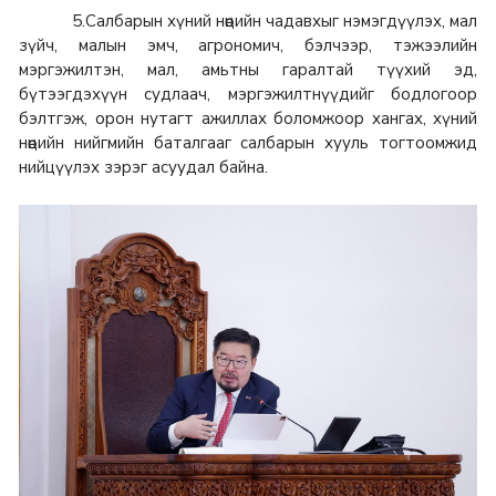
5.Салбарын хүний нөөцийн чадавхыг нэмэгдүүлэх, мал
зүйч, малын эмч, агрономич, бэлчээр, тэжээлийн
мэргэжилтэн, мал, амьтны гаралтай түүхий эд,
бүтээгдэхүүн судлаач, мэргэжилтнүүдийг бодлогоор
бэлтгэж, орон нутагт ажиллах боломжоор хангах, хүний
нөөцийн нийгмийн баталгааг салбарын хууль тогтоомжид
нийцүүлэх зэрэг асуудал байна.