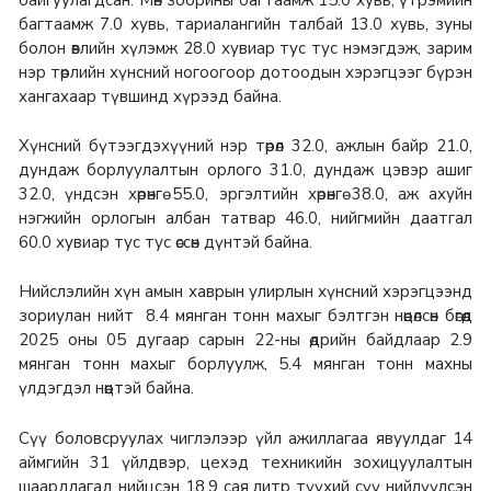
байгуулагдсан. Мөн зоорины багтаамж 15.0 хувь, үтрэмийн
багтаамж 7.0 хувь, тариалангийн талбай 13.0 хувь, зуны
болон өвлийн хүлэмж 28.0 хувиар тус тус нэмэгдэж, зарим
нэр төрлийн хүнсний ногоогоор дотоодын хэрэгцээг бүрэн
хангахаар түвшинд хүрээд байна.
Хүнсний бүтээгдэхүүний нэр төрөл 32.0, ажлын байр 21.0,
дундаж борлуулалтын орлого 31.0, дундаж цэвэр ашиг
32.0, үндсэн хөрөнгө 55.0, эргэлтийн хөрөнгө 38.0, аж ахуйн
нэгжийн орлогын албан татвар 46.0, нийгмийн даатгал
60.0 хувиар тус тус өссөн дүнтэй байна.
Нийслэлийн хүн амын хаврын улирлын хүнсний хэрэгцээнд
зориулан нийт 8.4 мянган тонн махыг бэлтгэн нөөцөлсөн бөгөөд
2025 оны 05 дугаар сарын 22-ны өдрийн байдлаар 2.9
мянган тонн махыг борлуулж, 5.4 мянган тонн махны
үлдэгдэл нөөцтэй байна.
Сүү боловсруулах чиглэлээр үйл ажиллагаа явуулдаг 14
аймгийн 31 үйлдвэр, цехэд техникийн зохицуулалтын
шаардлагад нийцсэн 18.9 сая литр түүхий сүү нийлүүлсэн