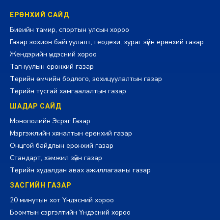
ЕРӨНХИЙ САЙД
Биеийн тамир, спортын улсын хороо
Газар зохион байгуулалт, геодези, зураг зүйн ерөнхий газар
Жендэрийн үндэсний хороо
Тагнуулын ерөнхий газар
Төрийн өмчийн бодлого, зохицуулалтын газар
Төрийн тусгай хамгаалалтын газар
ШАДАР САЙД
Монополийн Эсрэг Газар
Мэргэжлийн хяналтын ерөнхий газар
Онцгой байдлын ерөнхий газар
Стандарт, хэмжил зүйн газар
Төрийн худалдан авах ажиллагааны газар
ЗАСГИЙН ГАЗАР
20 минутын хот Үндэсний хороо
Боомтын сэргэлтийн Үндэсний хороо