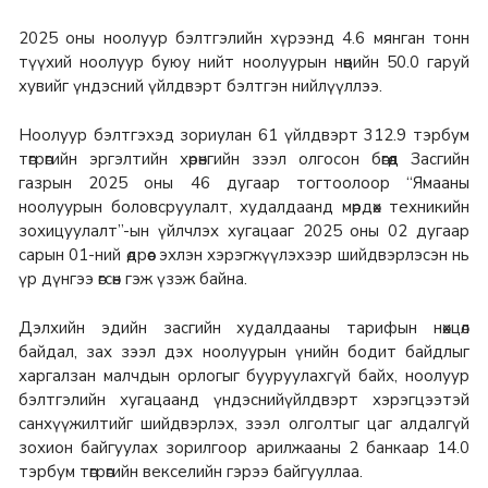
2025 оны ноолуур бэлтгэлийн хүрээнд 4.6 мянган тонн
түүхий ноолуур буюу нийт ноолуурын нөөцийн 50.0 гаруй
хувийг үндэсний үйлдвэрт бэлтгэн нийлүүллээ.
Ноолуур бэлтгэхэд зориулан 61 үйлдвэрт 312.9 тэрбум
төгрөгийн эргэлтийн хөрөнгийн зээл олгосон бөгөөд Засгийн
газрын 2025 оны 46 дугаар тогтоолоор “Ямааны
ноолуурын боловсруулалт, худалдаанд мөрдөх техникийн
зохицуулалт”-ын үйлчлэх хугацааг 2025 оны 02 дугаар
сарын 01-ний өдрөөс эхлэн хэрэгжүүлэхээр шийдвэрлэсэн нь
үр дүнгээ өгсөн гэж үзэж байна.
Дэлхийн эдийн засгийн худалдааны тарифын нөхцөл
байдал, зах зээл дэх ноолуурын үнийн бодит байдлыг
харгалзан малчдын орлогыг бууруулахгүй байх, ноолуур
бэлтгэлийн хугацаанд үндэснийүйлдвэрт хэрэгцээтэй
санхүүжилтийг шийдвэрлэх, зээл олголтыг цаг алдалгүй
зохион байгуулах зорилгоор арилжааны 2 банкаар 14.0
тэрбум төгрөгийн векселийн гэрээ байгууллаа.