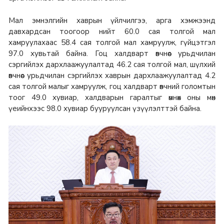
Мал эмнэлгийн хаврын үйлчилгээ, арга хэмжээнд
давхардсан тоогоор нийт 60.0 сая толгой мал
хамруулахаас 58.4 сая толгой мал хамруулж, гүйцэтгэл
97.0 хувьтай байна. Гоц халдварт өвчнөөс урьдчилан
сэргийлэх дархлаажуулалтад 46.2 сая толгой мал, шүлхий
өвчнөөс урьдчилан сэргийлэх хаврын дархлаажуулалтад 4.2
сая толгой малыг хамруулж, гоц халдварт өвчний голомтын
тоог 49.0 хувиар, халдварын гаралтыг өмнөх оны мөн
үеийнхээс 98.0 хувиар бууруулсан үзүүлэлттэй байна.