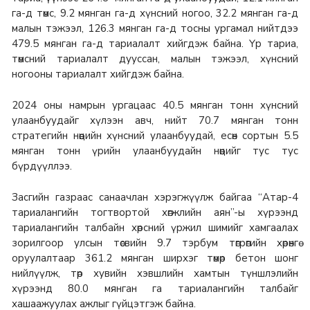
га-д төмс, 9.2 мянган га-д хүнсний ногоо, 32.2 мянган га-д
малын тэжээл, 126.3 мянган га-д тосны ургамал нийтдээ
479.5 мянган га-д тариалалт хийгдэж байна. Үр тариа,
төмсний тариалалт дууссан, малын тэжээл, хүнсний
ногооны тариалалт хийгдэж байна.
2024 оны намрын ургацаас 40.5 мянган тонн хүнсний
улаанбуудайг хүлээн авч, нийт 70.7 мянган тонн
стратегийн нөөцийн хүнсний улаанбуудай, есөн сортын 5.5
мянган тонн үрийн улаанбуудайн нөөцийг тус тус
бүрдүүллээ.
Засгийн газраас санаачлан хэрэгжүүлж байгаа “Атар-4
тариалангийн тогтвортой хөгжлийн аян”-ы хүрээнд
тариалангийн талбайн хөрсний үржил шимийг хамгаалах
зорилгоор улсын төсвийн 9.7 тэрбум төгрөгийн хөрөнгө
оруулалтаар 361.2 мянган ширхэг төмөр бетон шонг
нийлүүлж, төр хувийн хэвшлийн хамтын түншлэлийн
хүрээнд 80.0 мянган га тариалангийн талбайг
хашаажуулах ажлыг гүйцэтгэж байна.