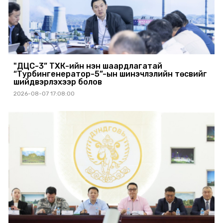
"ДЦС-3” ТӨХК-ийн нэн шаардлагатай
“Турбингенератор-5”-ын шинэчлэлийн төсвийг
шийдвэрлэхээр болов
2026-08-07 17:08:00