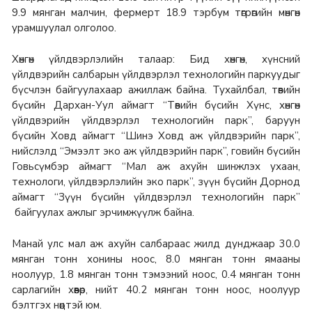
9.9 мянган малчин, фермерт 18.9 тэрбум төгрөгийн мөнгөн
урамшуулал олголоо.
Хөнгөн үйлдвэрлэлийн талаар: Бид хөнгөн, хүнсний
үйлдвэрийн салбарын үйлдвэрлэл технологийн паркуудыг
бүсчлэн байгуулахаар ажиллаж байна. Тухайлбал, төвийн
бүсийн Дархан-Уул аймагт “Төвийн бүсийн Хүнс, хөнгөн
үйлдвэрийн үйлдвэрлэл технологийн парк”, баруун
бүсийн Ховд аймагт “Шинэ Ховд аж үйлдвэрийн парк”,
нийслэлд “Эмээлт эко аж үйлдвэрийн парк”, говийн бүсийн
Говьсүмбэр аймагт “Мал аж ахуйн шинжлэх ухаан,
технологи, үйлдвэрлэлийн эко парк”, зүүн бүсийн Дорнод
аймагт “Зүүн бүсийн үйлдвэрлэл технологийн парк”
байгуулах ажлыг эрчимжүүлж байна.
Манай улс мал аж ахуйн салбараас жилд дунджаар 30.0
мянган тонн хонины ноос, 8.0 мянган тонн ямааны
ноолуур, 1.8 мянган тонн тэмээний ноос, 0.4 мянган тонн
сарлагийн хөөвөр, нийт 40.2 мянган тонн ноос, ноолуур
бэлтгэх нөөцтэй юм.