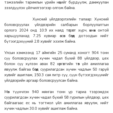
тэжээлийн таримлын үрийн нөөцийг бүрдүүлж, дамжуулан
зээлдүүлэх үйлчилгээгээр олгож байна.
Хүнсний үйлдвэрлэлийн талаар: Хүнсний
боловсруулах үйлдвэрийн салбарын борлуулалтын
орлого 2024 онд 10.9 их наяд төгрөгт хүрч, өмнөх онтой
харьцуулахад 7.25 хувиар өссөн бөгөөд дотоодын нийт
бүтээгдэхүүний 2.8 хувийг эзэлж байна.
Улсын хэмжээнд 17 аймгийн 25 суманд хоногт 904 тонн
сүү боловсруулах хүчин чадал бүхий 88 үйлдвэр, цех
болон сүү хүлээн авах 82 хөргөлтийн төв үйл ажиллагаа
явуулж байгаа бөгөөд суурилагдсан хүчин чадлын 50 гаруй
хувийг ашиглаж, 150.3 сая литр сүү, сүүн бүтээгдэхүүнийг
үйлдвэрийн аргаар боловсруулсан байна.
Мөн түүнчлэн 940 мянган тонн үр тариа тээрэмдэх
суурилагдсан хүчин чадал бүхий 58 гурилын үйлдвэр, цех
байгаагаас ес нь тогтмол үйл ажиллагаа явуулж, нийт
хүчин чадлын 30.0 хувийг ашиглаж байна.