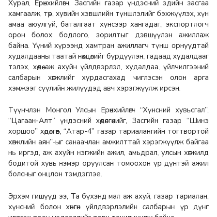
Хурал, Ерөнхийлөгч, Засгийн газар үндэсний эдийн засгаа
хамгаалж, төр, хувийн хэвшлийн түншлэлийг бэхжүүлэх, хүн
амаа аюулгүй, баталгаат хүнсээр хангадаг, экспортлогч
орон болох бодлого, зорилтыг дэвшүүлэн ажиллаж
байна. Үүний хүрээнд хамтран ажиллагч түнш орнуудтай
худалдааны таатай нөхцөлийг бүрдүүлэн, гадаад худалдааг
тэлэх, хөдөө аж ахуйн үйлдвэрлэл, худалдаа, үйлчилгээний
салбарын хөгжлийг хурдасгахад чиглэсэн олон арга
хэмжээг сүүлийн жилүүдэд авч хэрэгжүүлж ирсэн.
Түүнчлэн Монгол Улсын Ерөнхийлөгч “Хүнсний хувьсгал”,
“Цагаан-Алт” үндэсний хөдөлгөөнийг, Засгийн газар “Шинэ
хоршоо” хөдөлгөөн, “Атар-4” газар тариалангийн тогтвортой
хөгжлийн аян”-ыг санаачлан амжилттай хэрэгжүүлж байгаа
нь иргэд, аж ахуйн нэгжийн ажил, амьдрал, улсын хөгжилд
бодитой хувь нэмэр оруулсан томоохон үр дүнтэй ажил
болсныг онцлон тэмдэглэе.
Эрхэм гишүүд ээ, Та бүхэнд мал аж ахуй, газар тариалан,
хүнсний болон хөнгөн үйлдвэрлэлийн салбарын үр дүнг