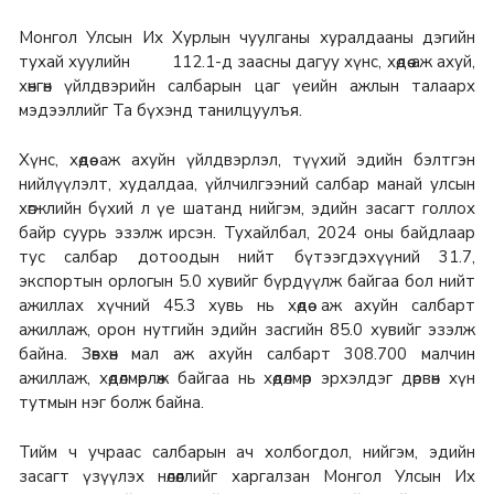
Монгол Улсын Их Хурлын чуулганы хуралдааны дэгийн
тухай хуулийн 112.1-д заасны дагуу хүнс, хөдөө аж ахуй,
хөнгөн үйлдвэрийн салбарын цаг үеийн ажлын талаарх
мэдээллийг Та бүхэнд танилцуулъя.
Хүнс, хөдөө аж ахуйн үйлдвэрлэл, түүхий эдийн бэлтгэн
нийлүүлэлт, худалдаа, үйлчилгээний салбар манай улсын
хөгжлийн бүхий л үе шатанд нийгэм, эдийн засагт голлох
байр суурь эзэлж ирсэн. Тухайлбал, 2024 оны байдлаар
тус салбар дотоодын нийт бүтээгдэхүүний 31.7,
экспортын орлогын 5.0 хувийг бүрдүүлж байгаа бол нийт
ажиллах хүчний 45.3 хувь нь хөдөө аж ахуйн салбарт
ажиллаж, орон нутгийн эдийн засгийн 85.0 хувийг эзэлж
байна. Зөвхөн мал аж ахуйн салбарт 308.700 малчин
ажиллаж, хөдөлмөрлөж байгаа нь хөдөлмөр эрхэлдэг дөрвөн хүн
тутмын нэг болж байна.
Тийм ч учраас салбарын ач холбогдол, нийгэм, эдийн
засагт үзүүлэх нөлөөллийг харгалзан Монгол Улсын Их