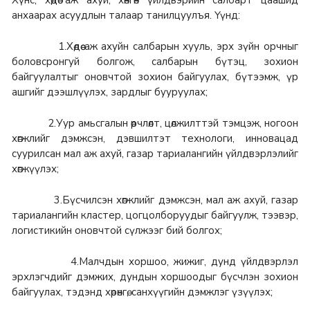
анхаарах асуудлын талаар танилцуулъя. Үүнд:
1.Хөдөө аж ахуйн салбарын хууль, эрх зүйн орчныг
боловсронгуй болгож, салбарын бүтэц, зохион
байгуулалтыг оновчтой зохион байгуулах, бүтээмж, үр
ашгийг дээшлүүлэх, зардлыг бууруулах;
2.Уур амьсгалын өөрчлөлт, цөлжилттэй тэмцэж, ногоон
хөгжлийг дэмжсэн, дэвшилтэт технологи, инновацад
суурилсан мал аж ахуй, газар тариалангийн үйлдвэрлэлийг
хөгжүүлэх;
3.Бүсчилсэн хөгжлийг дэмжсэн, мал аж ахуй, газар
тариалангийн кластер, цогцолборуудыг байгуулж, тээвэр,
логистикийн оновчтой сүлжээг бий болгох;
4.Малчдын хоршоо, жижиг, дунд үйлдвэрлэл
эрхлэгчдийг дэмжих, дундын хоршоодыг бүсчлэн зохион
байгуулах, тэдэнд хөрөнгө, санхүүгийн дэмжлэг үзүүлэх;