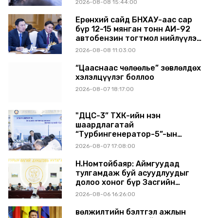
2026-08-08 15:44:00
БАЙНА
Ерөнхий сайд БНХАУ-аас сар
бүр 12-15 мянган тонн АИ-92
автобензин тогтмол нийлүүлэх
хүсэлт тавилаа
2026-08-08 11:03:00
“Цааснаас чөлөөлье” зөвлөлдөх
хэлэлцүүлэг боллоо
2026-08-07 18:17:00
"ДЦС-3” ТӨХК-ийн нэн
шаардлагатай
“Турбингенератор-5”-ын
шинэчлэлийн төсвийг
2026-08-07 17:08:00
шийдвэрлэхээр болов
Н.Номтойбаяр: Аймгуудад
тулгамдаж буй асуудлуудыг
долоо хоног бүр Засгийн
газрын хуралдаанд
2026-08-06 16:26:00
танилцуулж, шийдвэрлүүлнэ
Өвөлжилтийн бэлтгэл ажлын