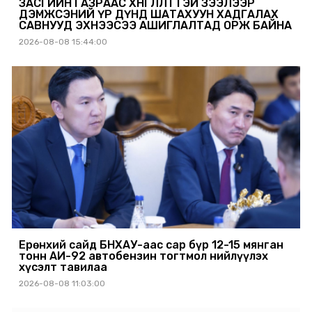
ЗАСГИЙН ГАЗРААС ХӨНГӨЛӨЛТТЭЙ ЗЭЭЛЭЭР
ДЭМЖСЭНИЙ ҮР ДҮНД ШАТАХУУН ХАДГАЛАХ
САВНУУД ЭХНЭЭСЭЭ АШИГЛАЛТАД ОРЖ БАЙНА
2026-08-08 15:44:00
Ерөнхий сайд БНХАУ-аас сар бүр 12-15 мянган
тонн АИ-92 автобензин тогтмол нийлүүлэх
хүсэлт тавилаа
2026-08-08 11:03:00