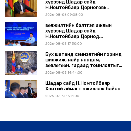
хүрээнд Шадар сайд
Н.Номтойбаяр Дорноговь
аймагт ажиллав
2026-08-06 09:08:00
Өвөлжилтийн бэлтгэл ажлын
хүрээнд Шадар сайд
Н.Номтойбаяр Дорнод,
Сүхбаатар аймагт ажиллав
2026-08-05 17:30:00
Бүх шатанд хэмнэлтийн горимд
шилжиж, найр наадам,
зөвлөгөөн, гадаад томилолтыг
хориглолоо
2026-08-05 14:44:00
Шадар сайд Н.Номтойбаяр
Хэнтий аймагт ажиллаж байна
2026-07-31 13:11:00