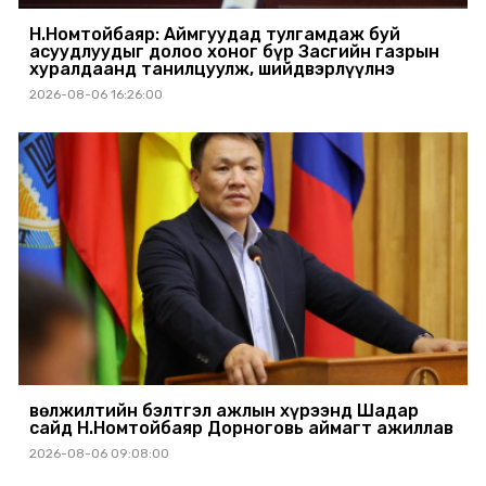
Н.Номтойбаяр: Аймгуудад тулгамдаж буй
асуудлуудыг долоо хоног бүр Засгийн газрын
хуралдаанд танилцуулж, шийдвэрлүүлнэ
2026-08-06 16:26:00
Өвөлжилтийн бэлтгэл ажлын хүрээнд Шадар
сайд Н.Номтойбаяр Дорноговь аймагт ажиллав
2026-08-06 09:08:00