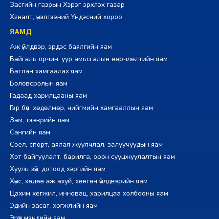
Засгийн газрын Хэрэг эрхлэх газар
Хяналт, үнэлгээний Үндэсний хороо
ЯАМД
Аж үйлдвэр, эрдэс баялгийн яам
Байгаль орчин, уур амьсгалын өөрчлөлтийн яам
Батлан хамгаалах яам
Боловсролын яам
Гадаад харилцааны яам
Гэр бүл, хөдөлмөр, нийгмийн хамгааллын яам
Зам, тээврийн яам
Сангийн яам
Соёл, спорт, аялал жуулчлал, залуучуудын яам
Хот байгуулалт, барилга, орон сууцжуулалтын яам
Хууль зүй, дотоод хэргийн яам
Хүнс, хөдөө аж ахуй, хөнгөн үйлдвэрийн яам
Цахим хөгжил, инновац, харилцаа холбооны яам
Эдийн засаг, хөгжлийн яам
Эрүүл мэндийн яам