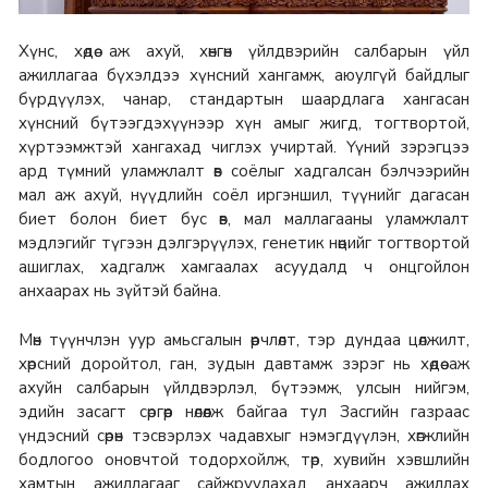
Хүнс, хөдөө аж ахуй, хөнгөн үйлдвэрийн салбарын үйл
ажиллагаа бүхэлдээ хүнсний хангамж, аюулгүй байдлыг
бүрдүүлэх, чанар, стандартын шаардлага хангасан
хүнсний бүтээгдэхүүнээр хүн амыг жигд, тогтвортой,
хүртээмжтэй хангахад чиглэх учиртай. Үүний зэрэгцээ
ард түмний уламжлалт өв соёлыг хадгалсан бэлчээрийн
мал аж ахуй, нүүдлийн соёл иргэншил, түүнийг дагасан
биет болон биет бус өв, мал маллагааны уламжлалт
мэдлэгийг түгээн дэлгэрүүлэх, генетик нөөцийг тогтвортой
ашиглах, хадгалж хамгаалах асуудалд ч онцгойлон
анхаарах нь зүйтэй байна.
Мөн түүнчлэн уур амьсгалын өөрчлөлт, тэр дундаа цөлжилт,
хөрсний доройтол, ган, зудын давтамж зэрэг нь хөдөө аж
ахуйн салбарын үйлдвэрлэл, бүтээмж, улсын нийгэм,
эдийн засагт сөргөөр нөлөөлж байгаа тул Засгийн газраас
үндэсний сөрөн тэсвэрлэх чадавхыг нэмэгдүүлэн, хөгжлийн
бодлогоо оновчтой тодорхойлж, төр, хувийн хэвшлийн
хамтын ажиллагааг сайжруулахад анхаарч ажиллах