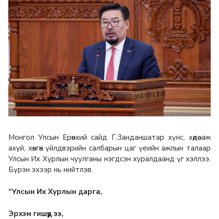
Монгол Улсын Ерөнхий сайд Г.Занданшатар хүнс, хөдөө аж
ахуй, хөнгөн үйлдвэрийн салбарын цаг үеийн ажлын талаар
Улсын Их Хурлын чуулганы нэгдсэн хуралдаанд үг хэллээ.
Бүрэн эхээр нь нийтлэв.
“Улсын Их Хурлын дарга,
Эрхэм гишүүд ээ,