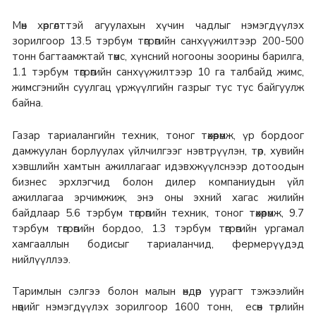
Мөн хөргөлттэй агуулахын хүчин чадлыг нэмэгдүүлэх
зорилгоор 13.5 тэрбум төгрөгийн санхүүжилтээр 200-500
тонн багтаамжтай төмс, хүнсний ногооны зоорины барилга,
1.1 тэрбум төгрөгийн санхүүжилтээр 10 га талбайд жимс,
жимсгэнийн суулгац үржүүлгийн газрыг тус тус байгуулж
байна.
Газар тариалангийн техник, тоног төхөөрөмж, үр бордоог
дамжуулан борлуулах үйлчилгээг нэвтрүүлэн, төр, хувийн
хэвшлийн хамтын ажиллагааг идэвхжүүлснээр дотоодын
бизнес эрхлэгчид болон дилер компаниудын үйл
ажиллагаа эрчимжиж, энэ оны эхний хагас жилийн
байдлаар 5.6 тэрбум төгрөгийн техник, тоног төхөөрөмж, 9.7
тэрбум төгрөгийн бордоо, 1.3 тэрбум төгрөгийн ургамал
хамгааллын бодисыг тариаланчид, фермерүүдэд
нийлүүллээ.
Таримлын сэлгээ болон малын өндөр уурагт тэжээлийн
нөөцийг нэмэгдүүлэх зорилгоор 1600 тонн, есөн төрлийн