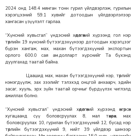
2024 онд 148.4 мянган тонн гурил үйлдвэрлэж, гурилын
хэрэгцээний 59.1 хувийг дотоодын үйлдвэрлэлээр
хангасан үзүүлэлт гарлаа.
“Хүнсний хувьсгал” үндэсний хөдөлгөөний хүрээнд гол нэр
төрлийн 19 хүнсний бүтээгдэхүүнээр дотоодын хэрэгцээг
бүрэн хангаж, мах, махан бүтээгдэхүүний экспортын
орлого 600.0 сая ам.долларт хүрснийг Та бүхэнд
дуулгахад таатай байна.
Цаашид мах, махан бүтээгдэхүүний нэр, төрлийг
нэмэгдүүлж, зах зээлийг тэлэхэд онцгой анхаарч, эдийн
засаг, хууль, эрх зүйн таатай орчныг бүрдүүлэх чиглэлд
ажиллах болно.
“Хүнсний хувьсгал” үндэсний хөдөлгөөний хүрээнд өнгөрсөн
хугацаанд сүү боловсруулах 8, мал төхөөрөх, мах
боловсруулах 10, гурилан бүтээгдэхүүний 12, бусад нэр
төрлийн бүтээгдэхүүний 9, нийт 39 үйлдвэр шинээр