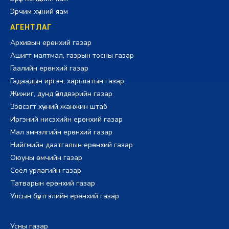
Эрчим хүчний яам
АГЕНТЛАГ
Архивын ерөнхий газар
Ашигт малтмал, газрын тосны газар
Гаалийн ерөнхий газар
Гадаадын иргэн, харьяатын газар
Жижиг, дунд үйлдвэрийн газар
Зэвсэгт хүчний жанжин штаб
Иргэний нисэхийн ерөнхий газар
Мал эмнэлгийн ерөнхий газар
Нийгмийн даатгалын ерөнхий газар
Оюуны өмчийн газар
Соёл урлагийн газар
Татварын ерөнхий газар
Улсын бүртгэлийн ерөнхий газар
Усны газар