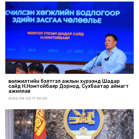
Өвөлжилтийн бэлтгэл ажлын хүрээнд Шадар
сайд Н.Номтойбаяр Дорнод, Сүхбаатар аймагт
ажиллав
2026-08-05 17:30:00