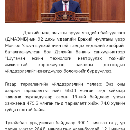
Дэлхийн мал, амьтны эрүүл мэндийн байгууллага
(ДМАЭМБ)-ын 92 дахь удаагийн Ерөнхий чуулганы үеэр
Монгол Улсын шүлхий өвчинтэй тэмцэх үндэсний хөтөлбөрийг
баталгаажуулсан бол Дэлхийн банкны санхүүжилтээр
“Шугаман эсийн технологи нэвтрүүлэх төсөл”-ийг
амжилттай хэрэгжүүлэн, вакцины дотоодын
үйлдвэрлэлийг нэмэгдүүлэх боломжийг бүрдүүллээ.
Газар тариалангийн үйлдвэрлэлийн талаар: Энэ оны
хаврын тариалалтыг нийт 650.1 мянган га-д хийхээр
төлөвлөснөөс зургаадугаар сарын 19-ний байдлаар улсын
хэмжээнд 479.5 мянган га-д тариалалт хийж, 74.0 хувийн
гүйцэтгэлтэй байна.
Тухайлбал, урьдчилсан байдлаар 300.1 мянган га-д үр
тариа, үүнээс 264.8 мянган га-д улаанбуудай, 12.1 мянган