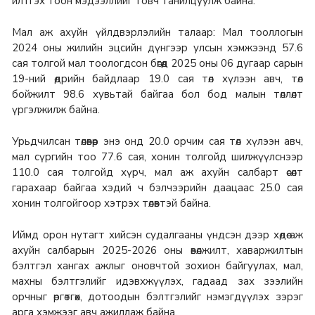
илтгэх тоон мэдээллийг товч танилцуулж байна.
Мал аж ахуйн үйлдвэрлэлийн талаар: Мал тооллогын
2024 оны жилийн эцсийн дүнгээр улсын хэмжээнд 57.6
сая толгой мал тоологдсон бөгөөд 2025 оны 06 дугаар сарын
19-ний өдрийн байдлаар 19.0 сая төл хүлээн авч, төл
бойжилт 98.6 хувьтай байгаа бол бод малын төллөлт
үргэлжилж байна.
Урьдчилсан төлөвөөр энэ онд 20.0 орчим сая төл хүлээн авч,
мал сүргийн тоо 77.6 сая, хонин толгойд шилжүүлснээр
110.0 сая толгойд хүрч, мал аж ахуйн салбарт өсөлт
гарахаар байгаа хэдий ч бэлчээрийн даацаас 25.0 сая
хонин толгойгоор хэтрэх төлөвтэй байна.
Иймд орон нутагт хийсэн судалгааны үндсэн дээр хөдөө аж
ахуйн салбарын 2025-2026 оны өвөлжилт, хаваржилтын
бэлтгэл хангах ажлыг оновчтой зохион байгуулах, мал,
махны бэлтгэлийг идэвхжүүлэх, гадаад зах зээлийн
орчныг өргөтгөх, дотоодын бэлтгэлийг нэмэгдүүлэх зэрэг
арга хэмжээг авч ажиллаж байна.