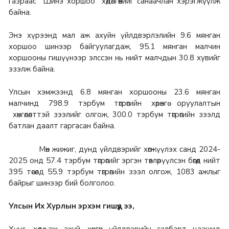
газраас “Шинэ хоршоо” хөдөлгөөнийг санаачлан хэрэгжүүлж
байна.
Энэ хүрээнд мал аж ахуйн үйлдвэрлэлийн 9.6 мянган
хоршоо шинээр байгуулагдаж, 95.1 мянган малчин
хоршооны гишүүнээр элссэн нь нийт малчдын 30.8 хувийг
эзэлж байна.
Улсын хэмжээнд 6.8 мянган хоршооны 23.6 мянган
малчинд 798.9 тэрбум төгрөгийн хөрөнгө оруулалтын
хөнгөлөлттэй зээлийг олгож, 300.0 тэрбум төгрөгийн зээлд
батлан даалт гаргасан байна.
Мөн жижиг, дунд үйлдвэрийг хөгжүүлэх санд 2024-
2025 онд 57.4 тэрбум төгрөгийг эргэн төвлөрүүлсэн бөгөөд нийт
395 төсөлд 55.9 тэрбум төгрөгийн зээл олгож, 1083 ажлыг
байрыг шинээр бий болголоо.
Улсын Их Хурлын эрхэм гишүүд ээ,
Хүнс, хөдөө аж ахуй, хөнгөн үйлдвэрийн салбарт цаашид