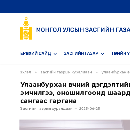
МОНГОЛ УЛСЫН ЗАСГИЙН ГАЗ
ЕРӨНХИЙ САЙД
ЗАСГИЙН ГАЗАР
ТӨРИЙН 
»
»
эхлэл
засгийн газрын хуралдаан
улаанбурхан өвчний
Улаанбурхан өвчний дэгдэлтий
эмчилгээ, оношилгоонд шаардла
сангаас гаргана
Засгийн газрын хуралдаан
2025-06-25