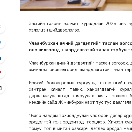
Засгийн газрын ээлжит хуралдаан 2025 оны з
хэлэлцэн шийдвэрлэлээ.
Улаанбурхан өвчний дэгдэлтийг таслан зогс
оношилгоонд шаардлагатай таван тэрбум төгрө
Улаанбурхан өвчний дэгдэлтийг таслан зогсоох,
эмчилгээ, оношилгоонд шаардлагатай таван тэрбум 
Ерөнхий боловсролын сургууль, цэцэрлэгийн 
хамтран хяналт тавих, хамрагдаагүй сурал
дархлаажуулалтад хамруулах ажлыг зохион б
мэндийн сайд Ж.Чинбүрэн нарт тус тус даалгала
“Баяр наадам тохиолдуулан улс орон даяар хөдөл
эрсдэлтэй гэж эрдэмтэд тооцжээ. Хичээл сург
томуу төст өвчинтэй хавсарч дэгдэх эрсдэл маш 