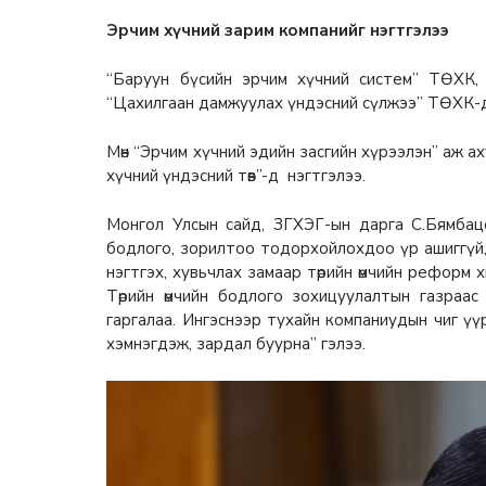
Эрчим хүчний зарим компанийг нэгтгэлээ
“Баруун бүсийн эрчим хүчний систем” ТӨХК,
“Цахилгаан дамжуулах үндэсний сүлжээ” ТӨХК-д н
Мөн “Эрчим хүчний эдийн засгийн хүрээлэн” аж а
хүчний үндэсний төв”-д нэгтгэлээ.
Монгол Улсын сайд, ЗГХЭГ-ын дарга С.Бямбац
бодлого, зорилтоо тодорхойлохдоо үр ашиггүй,
нэгтгэх, хувьчлах замаар төрийн өмчийн реформ 
Төрийн өмчийн бодлого зохицуулалтын газраас
гаргалаа. Ингэснээр тухайн компаниудын чиг үү
хэмнэгдэж, зардал буурна” гэлээ.