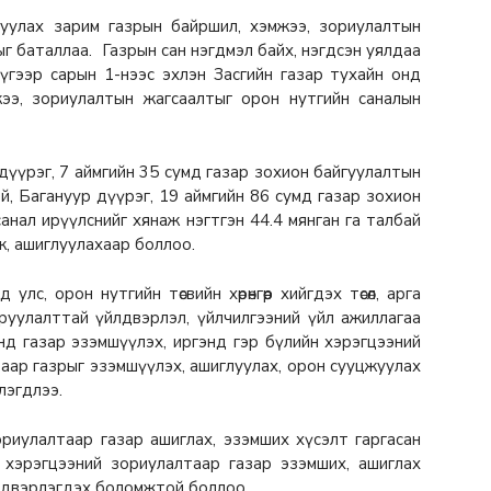
уулах зарим газрын байршил, хэмжээ, зориулалтын
г баталлаа. Газрын сан нэгдмэл байх, нэгдсэн уялдаа
үгээр сарын 1-нээс эхлэн Засгийн газар тухайн онд
жээ, зориулалтын жагсаалтыг орон нутгийн саналын
үүрэг, 7 аймгийн 35 сумд газар зохион байгуулалтын
лтэй, Багануур дүүрэг, 19 аймгийн 86 сумд газар зохион
ж санал ирүүлснийг хянаж нэгтгэн 44.4 мянган га талбай
, ашиглуулахаар боллоо.
лс, орон нутгийн төсвийн хөрөнгөөр хийгдэх төсөл, арга
оруулалттай үйлдвэрлэл, үйлчилгээний үйл ажиллагаа
нд газар эзэмшүүлэх, иргэнд гэр бүлийн хэрэгцээний
лтаар газрыг эзэмшүүлэх, ашиглуулах, орон сууцжуулах
рлэгдлээ.
ориулалтаар газар ашиглах, эзэмших хүсэлт гаргасан
 хэрэгцээний зориулалтаар газар эзэмших, ашиглах
ийдвэрлэгдэх боломжтой боллоо.