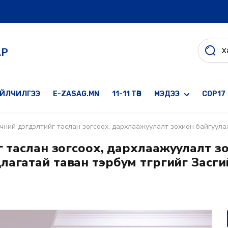
АР
ҮЙЛЧИЛГЭЭ
E-ZASAG.MN
11-11 ТӨВ
МЭДЭЭ
COP17
 дэгдэлтийг таслан зогсоох, дархлаажуулалт зохион байгуулах, эмчилгээ, оношилгоонд ша
г таслан зогсоох, дархлаажуулалт з
гатай таван тэрбум төгрөгийг Засгий