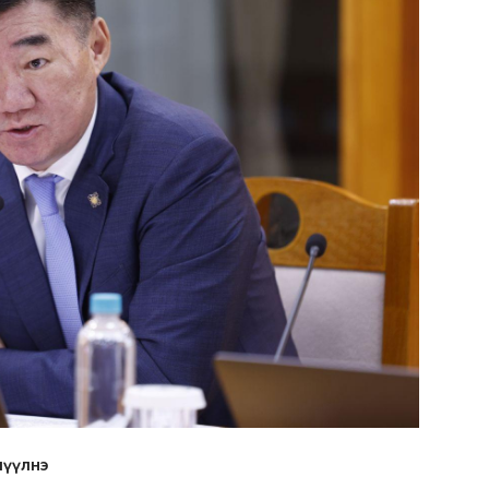
лүүлнэ