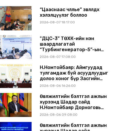
“Цааснаас чөлөөлье” зөвлөлдөх
хэлэлцүүлэг боллоо
2026-08-07 18:17:00
"ДЦС-3” ТӨХК-ийн нэн
шаардлагатай
“Турбингенератор-5”-ын
шинэчлэлийн төсвийг
2026-08-07 17:08:00
шийдвэрлэхээр болов
Н.Номтойбаяр: Аймгуудад
тулгамдаж буй асуудлуудыг
долоо хоног бүр Засгийн
газрын хуралдаанд
2026-08-06 16:26:00
танилцуулж, шийдвэрлүүлнэ
Өвөлжилтийн бэлтгэл ажлын
хүрээнд Шадар сайд
Н.Номтойбаяр Дорноговь
аймагт ажиллав
2026-08-06 09:08:00
Өвөлжилтийн бэлтгэл ажлын
хүрээнд Шадар сайд