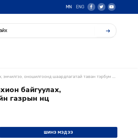
MN
ENG
Facebook
Twitter
Youtube
ардлагатай таван тэрбум төгрөгийг засгийн газрын нөөц сангаас гаргана
охион байгуулах,
н газрын нөөц
ШИНЭ МЭДЭЭ