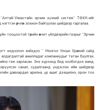
 “Алтай-Улиастайн эрчим хүчний систем” ТӨХК-ийг
эгтгэн өөрчлөн зохион байгуулах шийдвэр гаргалаа.
хуйн тооцоотой төрийн өмчит үйлдвэрийн газрыг “Эрчим
огт мэдээлэл хийхдээ ” Монгол Улсын Ерөнхий сайд
 алдагдалтай ажилладаг компаниудыг татан буулгах,
хийнэ гэж зарласан. Энэ хүрээнд бид холбогдох яамд,
 ирүүлсэн санал, судалгаанд үндэслэн ийм шийдвэр
ргийн давхардал арилна, үр ашиг дээшилнэ, орон тоо