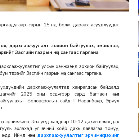
ургаадугаар сарын 25-нд болж дараах асуудлуудыг
оох, дархлаажуулалт зохион байгуулах, эмчилгээ,
гийг Засгийн газрын нөөц сангаас гаргана
 дархлаажуулалтыг улсын хэмжээнд зохион байгуулах,
төгрөгийг Засгийн газрын нөөц сангаас гаргана.
хүүхдүүдийн дархлаажуулалтад хамрагдсан байдалд
цагчийг 2025 оны есдүгээр сард багтаан нөхөн
айгуулахыг Боловсролын сайд П.Наранбаяр, Эрүүл
а.
гөөн эрчимжинэ. Энэ үед халдвар 10-12 дахин нэмэгдэх
ууль эхлэхэд уг өвчний хоёр дахь давлагаа томуу,
өндөр. Иймд нөхөн
дархлаажуулалтыг эрчимжүүлэхийг