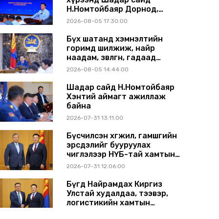
Н.Номтойбаяр Дорнод,
Сүхбаатар аймагт ажиллав
2026-08-05 17:30:00
Бүх шатанд хэмнэлтийн
горимд шилжиж, найр
наадам, зөвлөгөөн, гадаад
томилолтыг хориглолоо
2026-08-05 14:44:00
Шадар сайд Н.Номтойбаяр
Хэнтий аймагт ажиллаж
байна
2026-07-31 13:11:00
Бүсчилсэн хөгжил, гамшгийн
эрсдэлийг бууруулах
чиглэлээр НҮБ-тай хамтын
ажиллагаагаа өргөжүүлэхээр
2026-07-31 12:06:00
санал солилцлоо
Бүгд Найрамдах Киргиз
Улстай худалдаа, тээвэр,
логистикийн хамтын
ажиллагааг өргөжүүлнэ
2026-07-30 14:17:00