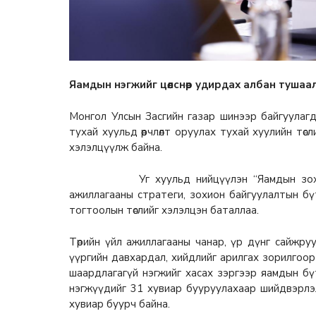
Яамдын нэгжийг цөөлснөөр удирдах албан туша
Монгол Улсын Засгийн газар шинээр байгуулаг
тухай хуульд өөрчлөлт оруулах тухай хуулийн тө
хэлэлцүүлж байна.
Уг хуульд нийцүүлэн “Яамдын зохион ба
ажиллагааны стратеги, зохион байгуулалтын бүтци
тогтоолын төслийг хэлэлцэн баталлаа.
Төрийн үйл ажиллагааны чанар, үр дүнг сайжруул
үүргийн давхардал, хийдлийг арилгах зорилгоор 
шаардлагагүй нэгжийг хасах зэргээр яамдын б
нэгжүүдийг 31 хувиар бууруулахаар шийдвэрлэ
хувиар буурч байна.