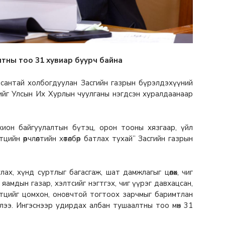
алтны тоо 31 хувиар буурч байна
дсантай холбогдуулан Засгийн газрын бүрэлдэхүүний
слийг Улсын Их Хурлын чуулганы нэгдсэн хуралдаанаар
йгуулалтын бүтэц, орон тооны хязгаар, үйл
йн өөрчлөлтийн хөтөлбөр батлах тухай” Засгийн газрын
ах, хүнд суртлыг багасгаж, шат дамжлагыг цөөлөх, чиг
яамдын газар, хэлтсийг нэгтгэх, чиг үүрэг давхацсан,
үтцийг цомхон, оновчтой тогтоох зарчмыг баримтлан
лээ. Ингэснээр удирдах албан тушаалтны тоо мөн 31