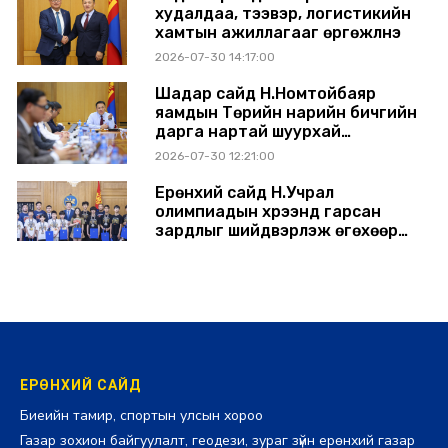
худалдаа, тээвэр, логистикийн
хамтын ажиллагааг өргөжүүлнэ
2026-07-30 14:17:00
Шадар сайд Н.Номтойбаяр
яамдын Төрийн нарийн бичгийн
дарга нартай шуурхай
хуралдлаа
2026-07-30 12:21:00
Ерөнхий сайд Н.Учрал
олимпиадын хүрээнд гарсан
зардлыг шийдвэрлэж өгөхөөр
болов
2026-07-29 14:11:00
ЕРӨНХИЙ САЙД
Биеийн тамир, спортын улсын хороо
Газар зохион байгуулалт, геодези, зураг зүйн ерөнхий газар