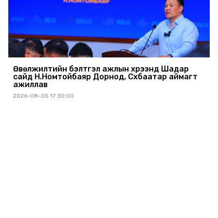
Өвөлжилтийн бэлтгэл ажлын хүрээнд Шадар
сайд Н.Номтойбаяр Дорнод, Сүхбаатар аймагт
ажиллав
2026-08-05 17:30:00