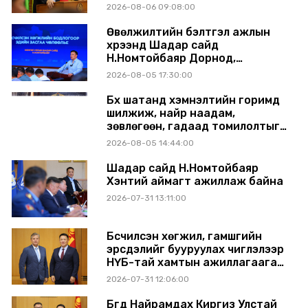
аймагт ажиллав
2026-08-06 09:08:00
Өвөлжилтийн бэлтгэл ажлын
хүрээнд Шадар сайд
Н.Номтойбаяр Дорнод,
Сүхбаатар аймагт ажиллав
2026-08-05 17:30:00
Бүх шатанд хэмнэлтийн горимд
шилжиж, найр наадам,
зөвлөгөөн, гадаад томилолтыг
хориглолоо
2026-08-05 14:44:00
Шадар сайд Н.Номтойбаяр
Хэнтий аймагт ажиллаж байна
2026-07-31 13:11:00
Бүсчилсэн хөгжил, гамшгийн
эрсдэлийг бууруулах чиглэлээр
НҮБ-тай хамтын ажиллагаагаа
өргөжүүлэхээр санал солилцлоо
2026-07-31 12:06:00
Бүгд Найрамдах Киргиз Улстай