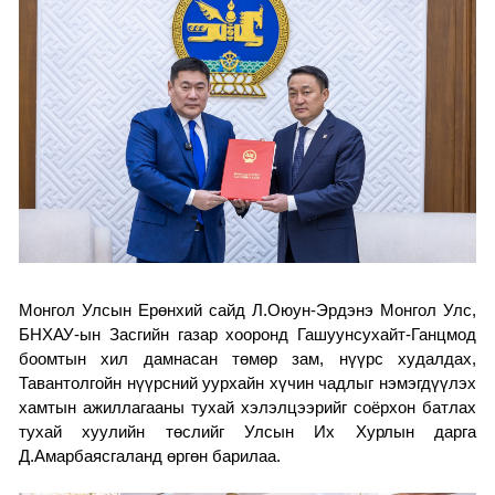
Монгол Улсын Ерөнхий сайд Л.Оюун-Эрдэнэ
Монгол Улс,
БНХАУ-ын Засгийн газар хооронд Гашуунсухайт-Ганцмод
боомтын хил дамнасан төмөр зам, нүүрс худалдах,
Тавантолгойн нүүрсний уурхайн хүчин чадлыг нэмэгдүүлэх
хамтын ажиллагааны тухай хэлэлцээрийг соёрхон батлах
тухай хуулийн төслийг Улсын Их Хурлын дарга
Д.Амарбаясгаланд өргөн барилаа.