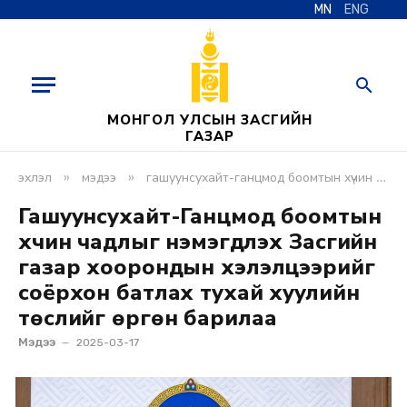
MN
ENG
МОНГОЛ УЛСЫН ЗАСГИЙН
ГАЗАР
»
»
эхлэл
мэдээ
гашуунсухайт-ганцмод боомтын хүчин чадлыг нэмэгдүүлэх засгийн газар хоорондын хэлэлцээрийг соёрхон батлах тухай хуулийн төслийг өргөн барилаа
Гашуунсухайт-Ганцмод боомтын
хүчин чадлыг нэмэгдүүлэх Засгийн
газар хоорондын хэлэлцээрийг
соёрхон батлах тухай хуулийн
төслийг өргөн барилаа
Мэдээ
2025-03-17