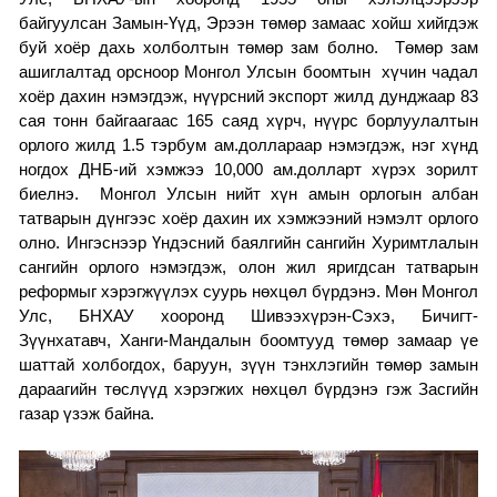
байгуулсан Замын-Үүд, Эрээн төмөр замаас хойш хийгдэж
буй хоёр дахь холболтын төмөр зам болно. Төмөр зам
ашиглалтад орсноор Монгол Улсын боомтын хүчин чадал
хоёр дахин нэмэгдэж, нүүрсний экспорт жилд дунджаар 83
сая тонн байгаагаас 165 саяд хүрч, нүүрс борлуулалтын
орлого жилд 1.5 тэрбум ам.доллараар нэмэгдэж, нэг хүнд
ногдох ДНБ-ий хэмжээ 10,000 ам.долларт хүрэх зорилт
биелнэ. Монгол Улсын нийт хүн амын орлогын албан
татварын дүнгээс хоёр дахин их хэмжээний нэмэлт орлого
олно. Ингэснээр Үндэсний баялгийн сангийн Хуримтлалын
сангийн орлого нэмэгдэж, олон жил яригдсан татварын
реформыг хэрэгжүүлэх суурь нөхцөл бүрдэнэ.
Мөн Монгол
Улс, БНХАУ хооронд Шивээхүрэн-Сэхэ, Бичигт-
Зүүнхатавч, Ханги-Мандалын боомтууд төмөр замаар үе
шаттай холбогдох, баруун, зүүн тэнхлэгийн төмөр замын
дараагийн төслүүд хэрэгжих нөхцөл бүрдэнэ гэж Засгийн
газар үзэж байна.