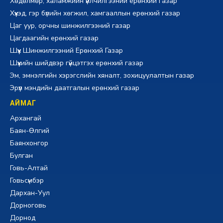
Хөдөлмөр, халамжийн үйлчилгээний ерөнхий газар
Хүүхэд, гэр бүлийн хөгжил, хамгааллын ерөнхий газар
Цаг уур, орчны шинжилгээний газар
Цагдаагийн ерөнхий газар
Шүүх Шинжилгээний Ерөнхий Газар
Шүүхийн шийдвэр гүйцэтгэх ерөнхий газар
Эм, эмнэлгийн хэрэгслийн хяналт, зохицуулалтын газар
Эрүүл мэндийн даатгалын ерөнхий газар
АЙМАГ
Архангай
Баян-Өлгий
Баянхонгор
Булган
Говь-Алтай
Говьсүмбэр
Дархан-Уул
Дорноговь
Дорнод