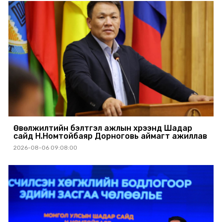
Өвөлжилтийн бэлтгэл ажлын хүрээнд Шадар
сайд Н.Номтойбаяр Дорноговь аймагт ажиллав
2026-08-06 09:08:00