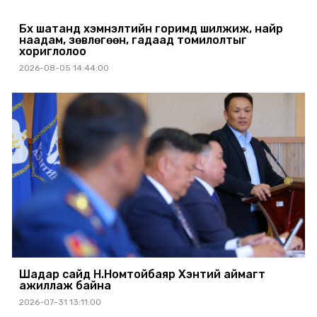
Бүх шатанд хэмнэлтийн горимд шилжиж, найр
наадам, зөвлөгөөн, гадаад томилолтыг
хориглолоо
2026-08-05 14:44:00
Шадар сайд Н.Номтойбаяр Хэнтий аймагт
ажиллаж байна
2026-07-31 13:11:00