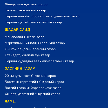
Жендэрийн үндэсний хороо
Тагнуулын ерөнхий газар
Төрийн өмчийн бодлого, зохицуулалтын газар
Төрийн тусгай хамгаалалтын газар
ШАДАР САЙД
Монополийн Эсрэг Газар
Мэргэжлийн хяналтын ерөнхий газар
Онцгой байдлын ерөнхий газар
Стандарт, хэмжил зүйн газар
Төрийн худалдан авах ажиллагааны газар
ЗАСГИЙН ГАЗАР
20 минутын хот Үндэсний хороо
Боомтын сэргэлтийн Үндэсний хороо
Засгийн газрын Хэрэг эрхлэх газар
Хяналт, үнэлгээний Үндэсний хороо
ЯАМД