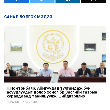
САНАЛ БОЛГОХ
МЭДЭЭ
Н.Номтойбаяр: Аймгуудад тулгамдаж буй
асуудлуудыг долоо хоног бүр Засгийн газрын
хуралдаанд танилцуулж, шийдвэрлүүлнэ
2026-08-06 16:26:00