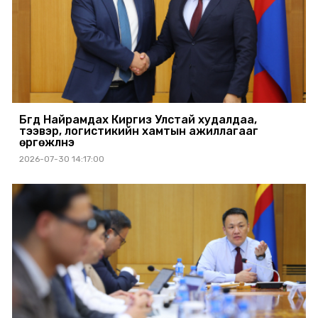
Бүгд Найрамдах Киргиз Улстай худалдаа,
тээвэр, логистикийн хамтын ажиллагааг
өргөжүүлнэ
2026-07-30 14:17:00