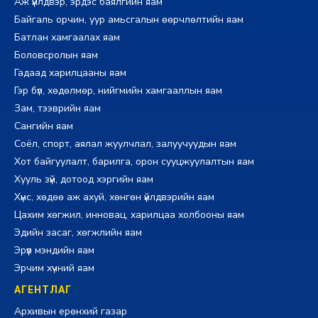
Аж үйлдвэр, эрдэс баялгийн яам
Байгаль орчин, уур амьсгалын өөрчлөлтийн яам
Батлан хамгаалах яам
Боловсролын яам
Гадаад харилцааны яам
Гэр бүл, хөдөлмөр, нийгмийн хамгааллын яам
Зам, тээврийн яам
Сангийн яам
Соёл, спорт, аялал жуулчлал, залуучуудын яам
Хот байгуулалт, барилга, орон сууцжуулалтын яам
Хууль зүй, дотоод хэргийн яам
Хүнс, хөдөө аж ахуй, хөнгөн үйлдвэрийн яам
Цахим хөгжил, инновац, харилцаа холбооны яам
Эдийн засаг, хөгжлийн яам
Эрүүл мэндийн яам
Эрчим хүчний яам
АГЕНТЛАГ
Архивын ерөнхий газар