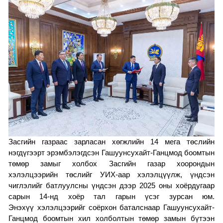
Засгийн газраас зарласан
хөгжлийн
14 мега төслийн
нэгдүгээрт эрэмбэлэгдсэн
Гашуунсухайт-Ганцмод боомтын
төмөр замыг холбох Засгийн газар хоорондын
хэлэлцээрийн төслийг УИХ-аар хэлэлцүүлж, үндсэн
чиглэлийг батлуулсны үндсэн дээр 2025 оны хоёрдугаар
сарын 14-нд хоёр тал гарын үсэг зурсан юм.
Энэхүү хэлэлцээрийг соёрхон баталснаар Гашуунсухайт-
Ганцмод боомтын хил холболтын төмөр замын бүтээн