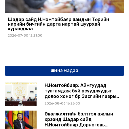
Шадар сайд Н.Номтойбаяр яамдын Төрийн
нарийн бичгийн дарга нартай шуурхай
хуралдлаа
2026-07-30 12:21:00
ШИНЭ МЭДЭЭ
Н.Номтойбаяр: Аймгуудад
тулгамдаж буй асуудлуудыг
долоо хоног бүр Засгийн газрын
хуралдаанд танилцуулж,
2026-08-06 16:26:00
шийдвэрлүүлнэ
Өвөлжилтийн бэлтгэл ажлын
хүрээнд Шадар сайд
Н.Номтойбаяр Дорноговь