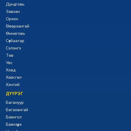
Дундговь
Завхан
Орхон
Өвөрхангай
Өмнөговь
Сүхбаатар
Сэлэнгэ
Төв
Увс
Ховд
Хөвсгөл
Хэнтий
ДҮҮРЭГ
Багануур
Багахангай
Баянгол
Баянзүрх