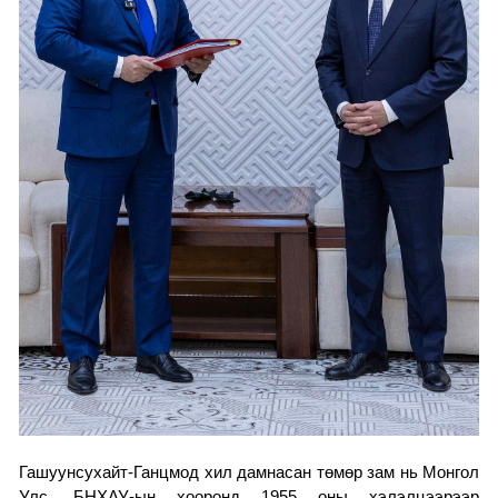
Гашуунсухайт-Ганцмод хил дамнасан төмөр зам нь Монгол
Улс, БНХАУ-ын хооронд 1955 оны хэлэлцээрээр