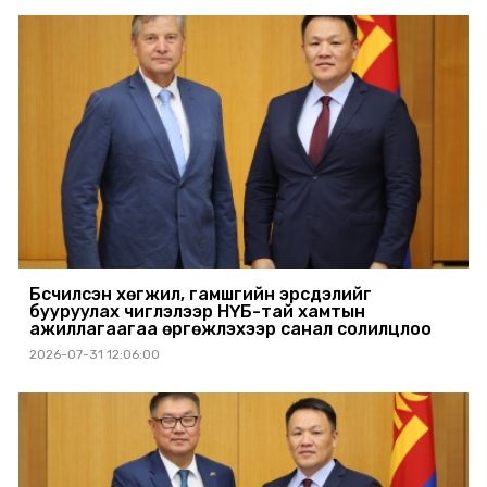
Бүсчилсэн хөгжил, гамшгийн эрсдэлийг
бууруулах чиглэлээр НҮБ-тай хамтын
ажиллагаагаа өргөжүүлэхээр санал солилцлоо
2026-07-31 12:06:00