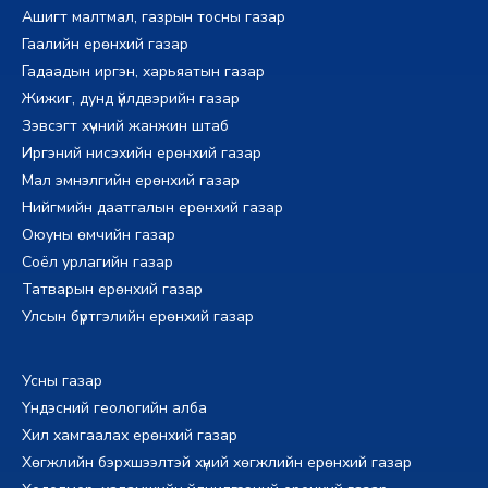
Ашигт малтмал, газрын тосны газар
Гаалийн ерөнхий газар
Гадаадын иргэн, харьяатын газар
Жижиг, дунд үйлдвэрийн газар
Зэвсэгт хүчний жанжин штаб
Иргэний нисэхийн ерөнхий газар
Мал эмнэлгийн ерөнхий газар
Нийгмийн даатгалын ерөнхий газар
Оюуны өмчийн газар
Соёл урлагийн газар
Татварын ерөнхий газар
Улсын бүртгэлийн ерөнхий газар
Усны газар
Үндэсний геологийн алба
Хил хамгаалах ерөнхий газар
Хөгжлийн бэрхшээлтэй хүний хөгжлийн ерөнхий газар