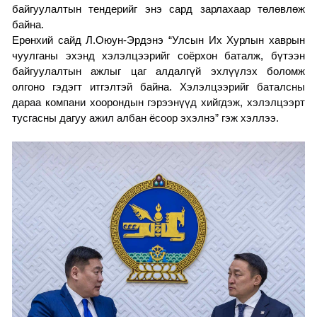
байгуулалтын тендерийг энэ сард зарлахаар төлөвлөж
байна.
Ерөнхий сайд Л.Оюун-Эрдэнэ
“
Улсын Их Хурлын хаврын
чуулганы эхэнд хэлэлцээрийг соёрхон баталж, бүтээн
байгуулалтын ажлыг цаг алдалгүй эхлүүлэх боломж
олгоно гэдэгт итгэлтэй байна.
Х
элэлцээрийг баталсны
дараа компани хоорондын гэрээнүүд хийгдэж, хэлэлцээрт
тусгасны дагуу ажил албан ёсоор эхэлнэ
” гэж хэллээ.