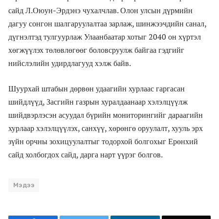
сайд Л.Оюун-Эрдэнэ чухалчлав. Олон улсын дүрмийн
дагуу сонгон шалгаруулалтаа зарлаж, шинжээчдийн санал,
дүгнэлтэд тулгуурлаж Улаанбаатар хотыг 2040 он хүртэл
хөгжүүлэх төлөвлөгөөг боловсруулж байгаа гэдгийг
нийслэлийн удирдлагууд хэлж байв.
Шуурхай штабын дөрвөн удаагийн хурлаас гаргасан
шийдлүүд, Засгийн газрын хуралдаанаар хэлэлцүүлж
шийдвэрлэсэн асуудал бүрийн мониторингийг дараагийн
хурлаар хэлэлцүүлэх, санхүү, хөрөнгө оруулалт, хууль эрх
зүйн орчны зохицуулалтыг тодорхой болгохыг Ерөнхий
сайд холбогдох сайд, дарга нарт үүрэг болгов.
Мэдээ