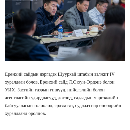
Ерөнхий сайдын дэргэдэх Шуурхай штабын ээлжит IV
хуралдаан болов. Ерөнхий сайд Л.Оюун-Эрдэнэ болон
УИХ, Засгийн газрын гишүүд, нийслэлийн болон
агентлагийн удирдлагууд, дотоод, гадаадын мэргэжлийн
байгууллагын төлөөлөл, эрдэмтэн, судлаач нар өнөөдрийн
хуралдаанд оролцов.