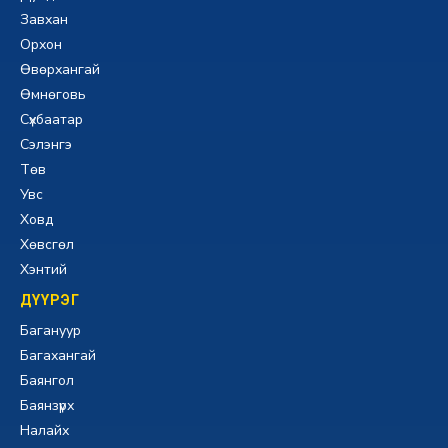
Завхан
Орхон
Өвөрхангай
Өмнөговь
Сүхбаатар
Сэлэнгэ
Төв
Увс
Ховд
Хөвсгөл
Хэнтий
ДҮҮРЭГ
Багануур
Багахангай
Баянгол
Баянзүрх
Налайх