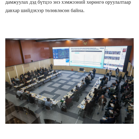
дамжуулах дэд бүтцээ энэ хэмжээний хөрөнгө оруулалтаар
давхар шийдэхээр төлөвлөсөн байна.