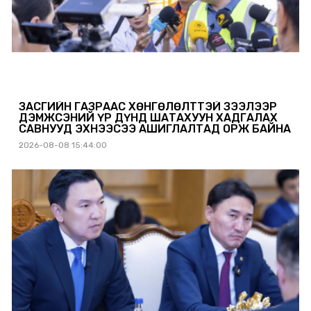
ЗАСГИЙН ГАЗРААС ХӨНГӨЛӨЛТТЭЙ ЗЭЭЛЭЭР
ДЭМЖСЭНИЙ ҮР ДҮНД ШАТАХУУН ХАДГАЛАХ
САВНУУД ЭХНЭЭСЭЭ АШИГЛАЛТАД ОРЖ БАЙНА
2026-08-08 15:44:00