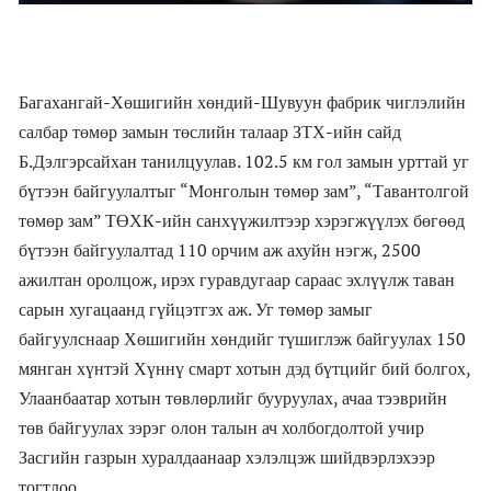
Багахангай-Хөшигийн хөндий-Шувуун фабрик чиглэлийн
салбар төмөр замын төслийн талаар ЗТХ-ийн сайд
Б.Дэлгэрсайхан танилцуулав. 102.5 км гол замын урттай уг
бүтээн байгуулалтыг “Монголын төмөр зам”, “Тавантолгой
төмөр зам” ТӨХК-ийн санхүүжилтээр хэрэгжүүлэх бөгөөд
бүтээн байгуулалтад 110 орчим аж ахуйн нэгж, 2500
ажилтан оролцож, ирэх гуравдугаар сараас эхлүүлж таван
сарын хугацаанд гүйцэтгэх аж. Уг төмөр замыг
байгуулснаар Хөшигийн хөндийг түшиглэж байгуулах 150
мянган хүнтэй Хүннү смарт хотын дэд бүтцийг бий болгох,
Улаанбаатар хотын төвлөрлийг бууруулах, ачаа тээврийн
төв байгуулах зэрэг олон талын ач холбогдолтой учир
Засгийн газрын хуралдаанаар хэлэлцэж шийдвэрлэхээр
тогтлоо.