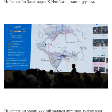
Нийслэлийн Засаг дарга Х.Нямбаатар танилцууллаа.
Нийслэлийн эрчим хүчний чадлын дутагдал, тулгамдсан