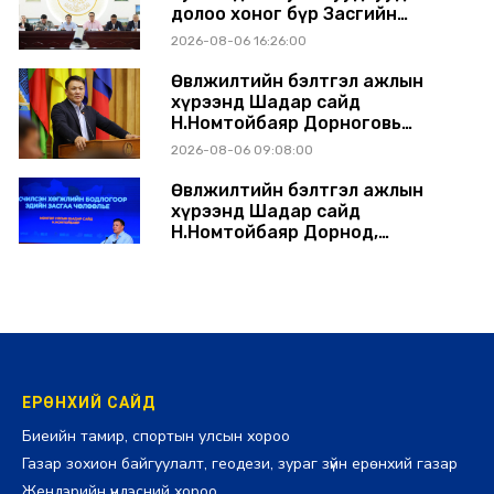
долоо хоног бүр Засгийн
газрын хуралдаанд
2026-08-06 16:26:00
танилцуулж, шийдвэрлүүлнэ
Өвөлжилтийн бэлтгэл ажлын
хүрээнд Шадар сайд
Н.Номтойбаяр Дорноговь
аймагт ажиллав
2026-08-06 09:08:00
Өвөлжилтийн бэлтгэл ажлын
хүрээнд Шадар сайд
Н.Номтойбаяр Дорнод,
Сүхбаатар аймагт ажиллав
2026-08-05 17:30:00
ЕРӨНХИЙ САЙД
Биеийн тамир, спортын улсын хороо
Газар зохион байгуулалт, геодези, зураг зүйн ерөнхий газар
Жендэрийн үндэсний хороо