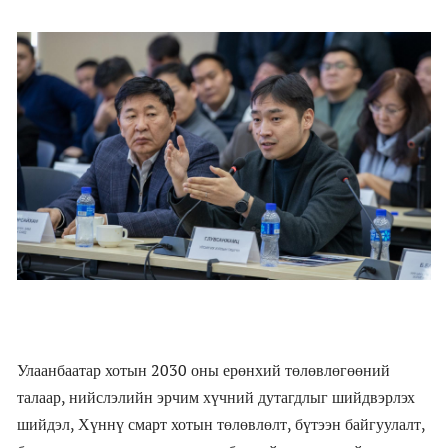
Улаанбаатар хотын 2030 оны ерөнхий төлөвлөгөөний
талаар, нийслэлийн эрчим хүчний дутагдлыг шийдвэрлэх
шийдэл, Хүннү смарт хотын төлөвлөлт, бүтээн байгуулалт,