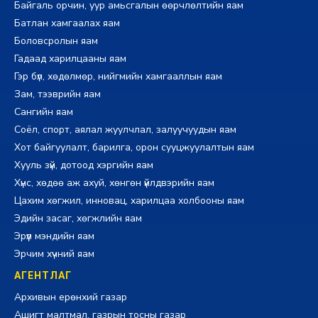
Байгаль орчин, уур амьсгалын өөрчлөлтийн яам
Батлан хамгаалах яам
Боловсролын яам
Гадаад харилцааны яам
Гэр бүл, хөдөлмөр, нийгмийн хамгааллын яам
Зам, тээврийн яам
Сангийн яам
Соёл, спорт, аялал жуулчлал, залуучуудын яам
Хот байгуулалт, барилга, орон сууцжуулалтын яам
Хууль зүй, дотоод хэргийн яам
Хүнс, хөдөө аж ахуй, хөнгөн үйлдвэрийн яам
Цахим хөгжил, инновац, харилцаа холбооны яам
Эдийн засаг, хөгжлийн яам
Эрүүл мэндийн яам
Эрчим хүчний яам
АГЕНТЛАГ
Архивын ерөнхий газар
Ашигт малтмал, газрын тосны газар