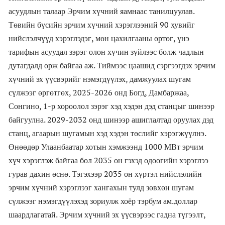
асуудлын талаар Эрчим хүчний яамнаас танилцуулав.
Төвийн бүсийн эрчим хүчний хэрэглээний 90 хувийг
нийслэлчүүд хэрэглэдэг, мөн цахилгааны өртөг, үнэ
тарифын асуудал зэрэг олон хүчин зүйлээс болж чадлын
дутагдалд орж байгаа аж. Тиймээс цаашид сэргээгдэх эрчим
хүчний эх үүсвэрийг нэмэгдүүлэх, дамжуулах шугам
сүлжээг өргөтгөх, 2025-2026 онд Богд, Дамбаржаа,
Сонгино, 1-р хороолол зэрэг хэд хэдэн дэд станцыг шинээр
байгуулна. 2029-2032 онд шинээр ашиглалтад оруулах дэд
станц, агаарын шугамын хэд хэдэн төслийг хэрэгжүүлнэ.
Өнөөдөр Улаанбаатар хотын хэмжээнд 1000 МВт эрчим
хүч хэрэглэж байгаа бол 2035 он гэхэд одоогийн хэрэглээ
гурав дахин өснө. Тэгэхээр 2035 он хүртэл нийслэлийн
эрчим хүчний хэрэглээг хангахын тулд зөвхөн шугам
сүлжээг нэмэгдүүлэхэд зориулж хоёр тэрбум ам.доллар
шаардлагатай. Эрчим хүчний эх үүсвэрээс гадна түгээлт,