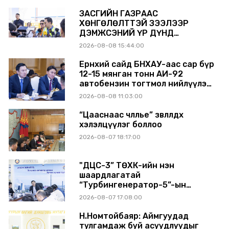
ЗАСГИЙН ГАЗРААС
ХӨНГӨЛӨЛТТЭЙ ЗЭЭЛЭЭР
ДЭМЖСЭНИЙ ҮР ДҮНД
ШАТАХУУН ХАДГАЛАХ САВНУУД
2026-08-08 15:44:00
ЭХНЭЭСЭЭ АШИГЛАЛТАД ОРЖ
БАЙНА
Ерөнхий сайд БНХАУ-аас сар бүр
12-15 мянган тонн АИ-92
автобензин тогтмол нийлүүлэх
хүсэлт тавилаа
2026-08-08 11:03:00
“Цааснаас чөлөөлье” зөвлөлдөх
хэлэлцүүлэг боллоо
2026-08-07 18:17:00
"ДЦС-3” ТӨХК-ийн нэн
шаардлагатай
“Турбингенератор-5”-ын
шинэчлэлийн төсвийг
2026-08-07 17:08:00
шийдвэрлэхээр болов
Н.Номтойбаяр: Аймгуудад
тулгамдаж буй асуудлуудыг