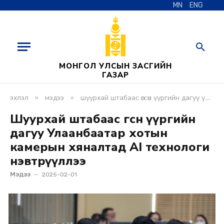
MN
ENG
МОНГОЛ УЛСЫН ЗАСГИЙН
ГАЗАР
»
»
эхлэл
мэдээ
шуурхай штабаас өгсөн үүргийн дагуу улаанбаатар хотын камерын хяналтад аi технологи нэвтрүүллээ
Шуурхай штабаас өгсөн үүргийн
дагуу Улаанбаатар хотын
камерын хяналтад АI технологи
нэвтрүүллээ
Мэдээ
2025-02-01