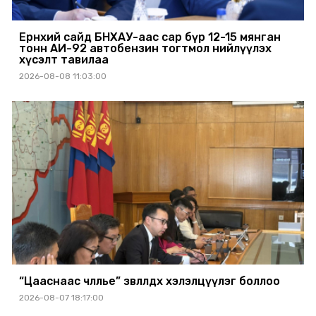
Ерөнхий сайд БНХАУ-аас сар бүр 12-15 мянган
тонн АИ-92 автобензин тогтмол нийлүүлэх
хүсэлт тавилаа
2026-08-08 11:03:00
“Цааснаас чөлөөлье” зөвлөлдөх хэлэлцүүлэг боллоо
2026-08-07 18:17:00