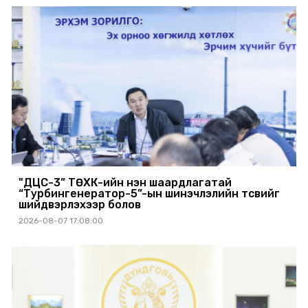
"ДЦС-3” ТӨХК-ийн нэн шаардлагатай
“Турбингенератор-5”-ын шинэчлэлийн төсвийг
шийдвэрлэхээр болов
2026-08-07 17:08:00