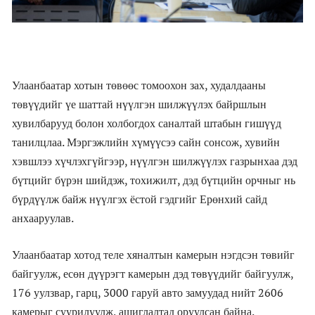
Улаанбаатар хотын төвөөс томоохон зах, худалдааны
төвүүдийг үе шаттай нүүлгэн шилжүүлэх байршлын
хувилбарууд болон холбогдох саналтай штабын гишүүд
танилцлаа. Мэргэжлийн хүмүүсээ сайн сонсож, хувийн
хэвшлээ хүчлэхгүйгээр, нүүлгэн шилжүүлэх газрынхаа дэд
бүтцийг бүрэн шийдэж, тохижилт, дэд бүтцийн орчныг нь
бүрдүүлж байж нүүлгэх ёстой гэдгийг Ерөнхий сайд
анхааруулав.
Улаанбаатар хотод теле хяналтын камерын нэгдсэн төвийг
байгуулж, есөн дүүрэгт камерын дэд төвүүдийг байгуулж,
176 уулзвар, гарц, 3000 гаруй авто замуудад нийт 2606
камерыг суурилуулж, ашиглалтад оруулсан байна.