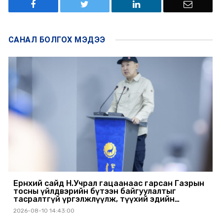
САНАЛ БОЛГОХ
МЭДЭЭ
Ерөнхий сайд Н.Учрал гацаанаас гарсан Газрын
тосны үйлдвэрийн бүтээн байгуулалтыг
тасралтгүй үргэлжлүүлж, түүхий эдийн
хангамжийг баталгаажуулах үүрэг өгөв
2026-08-10 14:43:00