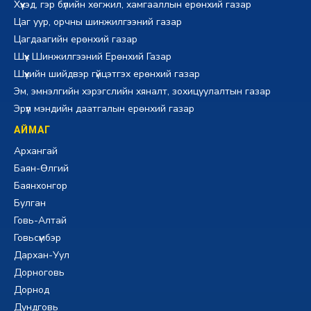
Хүүхэд, гэр бүлийн хөгжил, хамгааллын ерөнхий газар
Цаг уур, орчны шинжилгээний газар
Цагдаагийн ерөнхий газар
Шүүх Шинжилгээний Ерөнхий Газар
Шүүхийн шийдвэр гүйцэтгэх ерөнхий газар
Эм, эмнэлгийн хэрэгслийн хяналт, зохицуулалтын газар
Эрүүл мэндийн даатгалын ерөнхий газар
АЙМАГ
Архангай
Баян-Өлгий
Баянхонгор
Булган
Говь-Алтай
Говьсүмбэр
Дархан-Уул
Дорноговь
Дорнод
Дундговь