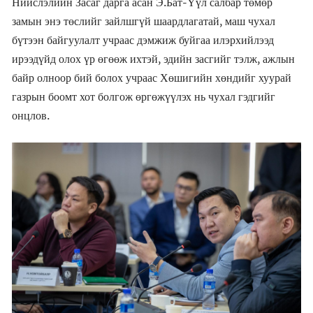
Нийслэлийн Засаг дарга асан Э.Бат-Үүл салбар төмөр
замын энэ төслийг зайлшгүй шаардлагатай, маш чухал
бүтээн байгуулалт учраас дэмжиж буйгаа илэрхийлээд
ирээдүйд олох үр өгөөж ихтэй, эдийн засгийг тэлж, ажлын
байр олноор бий болох учраас Хөшигийн хөндийг хуурай
газрын боомт хот болгож өргөжүүлэх нь чухал гэдгийг
онцлов.