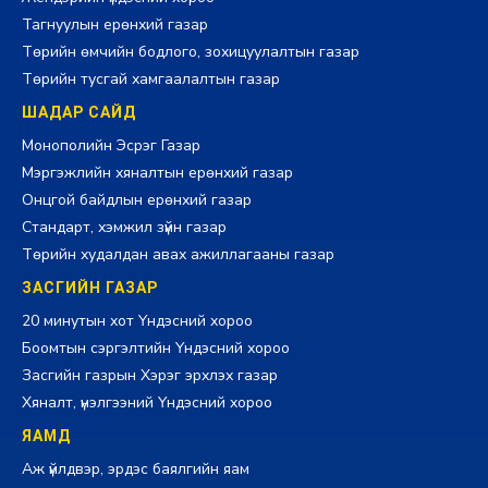
Тагнуулын ерөнхий газар
Төрийн өмчийн бодлого, зохицуулалтын газар
Төрийн тусгай хамгаалалтын газар
ШАДАР САЙД
Монополийн Эсрэг Газар
Мэргэжлийн хяналтын ерөнхий газар
Онцгой байдлын ерөнхий газар
Стандарт, хэмжил зүйн газар
Төрийн худалдан авах ажиллагааны газар
ЗАСГИЙН ГАЗАР
20 минутын хот Үндэсний хороо
Боомтын сэргэлтийн Үндэсний хороо
Засгийн газрын Хэрэг эрхлэх газар
Хяналт, үнэлгээний Үндэсний хороо
ЯАМД
Аж үйлдвэр, эрдэс баялгийн яам