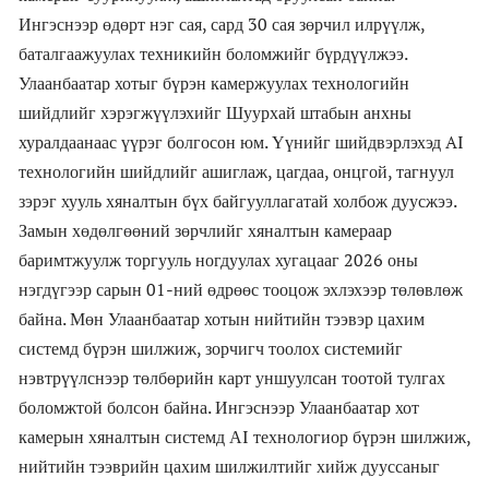
Ингэснээр өдөрт нэг сая, сард 30 сая зөрчил илрүүлж,
баталгаажуулах техникийн боломжийг бүрдүүлжээ.
Улаанбаатар хотыг бүрэн камержуулах технологийн
шийдлийг хэрэгжүүлэхийг Шуурхай штабын анхны
хуралдаанаас үүрэг болгосон юм. Үүнийг шийдвэрлэхэд AI
технологийн шийдлийг ашиглаж, цагдаа, онцгой, тагнуул
зэрэг хууль хяналтын бүх байгууллагатай холбож дуусжээ.
Замын хөдөлгөөний зөрчлийг хяналтын камераар
баримтжуулж торгууль ногдуулах хугацааг 2026 оны
нэгдүгээр сарын 01-ний өдрөөс тооцож эхлэхээр төлөвлөж
байна. Мөн Улаанбаатар хотын нийтийн тээвэр цахим
системд бүрэн шилжиж, зорчигч тоолох системийг
нэвтрүүлснээр төлбөрийн карт уншуулсан тоотой тулгах
боломжтой болсон байна. Ингэснээр Улаанбаатар хот
камерын хяналтын системд АI технологиор бүрэн шилжиж,
нийтийн тээврийн цахим шилжилтийг хийж дууссаныг