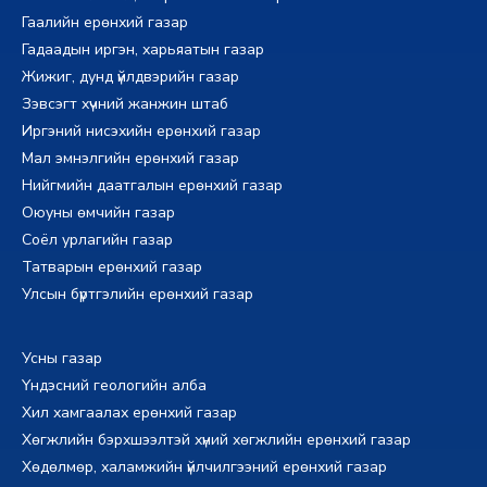
Гаалийн ерөнхий газар
Гадаадын иргэн, харьяатын газар
Жижиг, дунд үйлдвэрийн газар
Зэвсэгт хүчний жанжин штаб
Иргэний нисэхийн ерөнхий газар
Мал эмнэлгийн ерөнхий газар
Нийгмийн даатгалын ерөнхий газар
Оюуны өмчийн газар
Соёл урлагийн газар
Татварын ерөнхий газар
Улсын бүртгэлийн ерөнхий газар
Усны газар
Үндэсний геологийн алба
Хил хамгаалах ерөнхий газар
Хөгжлийн бэрхшээлтэй хүний хөгжлийн ерөнхий газар
Хөдөлмөр, халамжийн үйлчилгээний ерөнхий газар