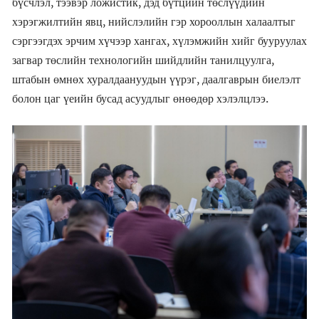
бүсчлэл, тээвэр ложистик, дэд бүтцийн төслүүдийн
хэрэгжилтийн явц, нийслэлийн гэр хорооллын халаалтыг
сэргээгдэх эрчим хүчээр хангах, хүлэмжийн хийг бууруулах
загвар төслийн технологийн шийдлийн танилцуулга,
штабын өмнөх хуралдаануудын үүрэг, даалгаврын биелэлт
болон цаг үеийн бусад асуудлыг өнөөдөр хэлэлцлээ.