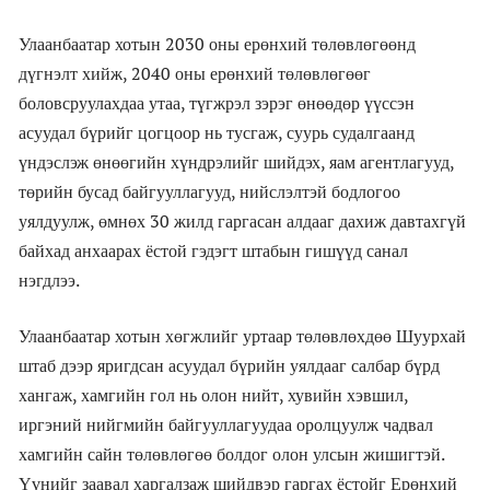
Улаанбаатар хотын 2030 оны ерөнхий төлөвлөгөөнд
дүгнэлт хийж, 2040 оны ерөнхий төлөвлөгөөг
боловсруулахдаа утаа, түгжрэл зэрэг өнөөдөр үүссэн
асуудал бүрийг цогцоор нь тусгаж, суурь судалгаанд
үндэслэж өнөөгийн хүндрэлийг шийдэх, яам агентлагууд,
төрийн бусад байгууллагууд, нийслэлтэй бодлогоо
уялдуулж, өмнөх 30 жилд гаргасан алдааг дахиж давтахгүй
байхад анхаарах ёстой гэдэгт штабын гишүүд санал
нэгдлээ.
Улаанбаатар хотын хөгжлийг уртаар төлөвлөхдөө Шуурхай
штаб дээр яригдсан асуудал бүрийн уялдааг салбар бүрд
хангаж, хамгийн гол нь олон нийт, хувийн хэвшил,
иргэний нийгмийн байгууллагуудаа оролцуулж чадвал
хамгийн сайн төлөвлөгөө болдог олон улсын жишигтэй.
Үүнийг заавал харгалзаж шийдвэр гаргах ёстойг Ерөнхий