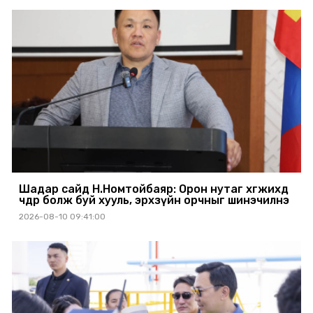
Шадар сайд Н.Номтойбаяр: Орон нутаг хөгжихөд
чөдөр болж буй хууль, эрхзүйн орчныг шинэчилнэ
2026-08-10 09:41:00