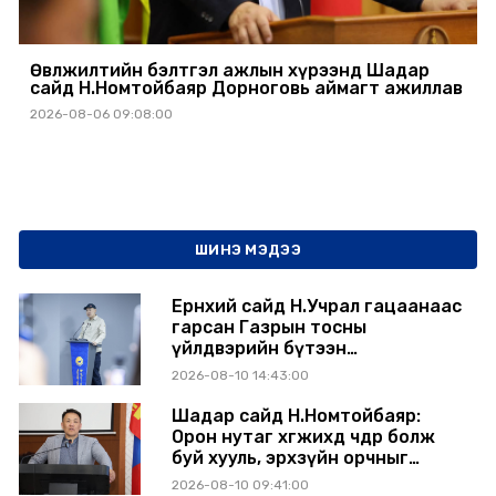
Өвөлжилтийн бэлтгэл ажлын хүрээнд Шадар
сайд Н.Номтойбаяр Дорноговь аймагт ажиллав
2026-08-06 09:08:00
ШИНЭ МЭДЭЭ
Ерөнхий сайд Н.Учрал гацаанаас
гарсан Газрын тосны
үйлдвэрийн бүтээн
байгуулалтыг тасралтгүй
2026-08-10 14:43:00
үргэлжлүүлж, түүхий эдийн
хангамжийг баталгаажуулах
Шадар сайд Н.Номтойбаяр:
үүрэг өгөв
Орон нутаг хөгжихөд чөдөр болж
буй хууль, эрхзүйн орчныг
шинэчилнэ
2026-08-10 09:41:00