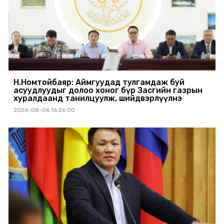
Н.Номтойбаяр: Аймгуудад тулгамдаж буй
асуудлуудыг долоо хоног бүр Засгийн газрын
хуралдаанд танилцуулж, шийдвэрлүүлнэ
2026-08-06 16:26:00