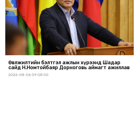
Өвөлжилтийн бэлтгэл ажлын хүрээнд Шадар
сайд Н.Номтойбаяр Дорноговь аймагт ажиллав
2026-08-06 09:08:00