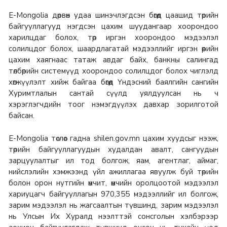
E-Mongolia дөрвөн удаа шинэчлэгдсэн бөгөөд цаашид төрийн
байгууллагууд нэгдсэн цахим шуудангаар хоорондоо
харилцдаг болох, төр иргэн хоорондоо мэдээлэл
солилцдог болох, шаардлагатай мэдээллийг иргэн өөрийн
цахим хаягнаас татаж авдаг байх, банкны салингад
төлбөрийн системүүд хоорондоо солилцдог болох чиглэлд
хөгжүүлэлт хийж байгаа бөгөөд Үндэсний баялгийн сангийн
Хуримтлалын сантай сүүлд уялдуулсан нь ч
хэрэглэгчдийн тоог нэмэгдүүлэх давхар зорилготой
байсан.
Е-Mongolia төслөөс гадна shilen.gov.mn цахим хуудсыг нээж,
төрийн байгууллагуудын худалдан авалт, сангуудын
зарцуулалтыг ил тод болгож, яам, агентлаг, аймаг,
нийслэлийн хэмжээнд үйл ажиллагаа явуулж буй төрийн
болон орон нутгийн өмчит, өмчийн оролцоотой мэдээлэл
хариуцагч байгууллагын 970,355 мэдээллийг ил болгож,
зарим мэдээлэл нь жагсаалтын түвшинд, зарим мэдээлэл
нь Улсын Их Хуралд нээлттэй сонсголын хэлбэрээр