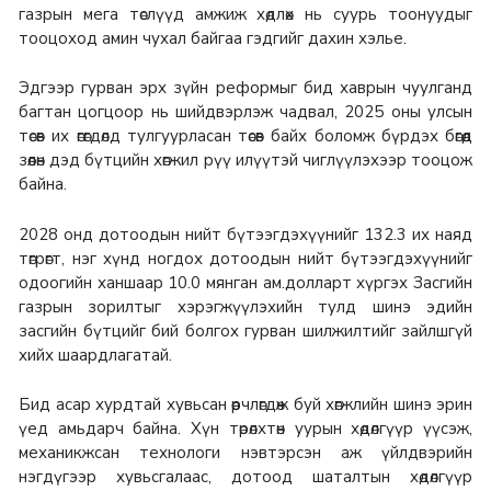
газрын мега төслүүд амжиж хөдлөх нь суурь тоонуудыг
тооцоход амин чухал байгаа гэдгийг дахин хэлье.
Эдгээр гурван эрх зүйн реформыг бид хаврын чуулганд
багтан цогцоор нь шийдвэрлэж чадвал, 2025 оны улсын
төсөв их өгөгдөлд тулгуурласан төсөв байх боломж бүрдэх бөгөөд
зөөлөн дэд бүтцийн хөгжил рүү илүүтэй чиглүүлэхээр тооцож
байна.
2028 онд дотоодын нийт бүтээгдэхүүнийг 132.3 их наяд
төгрөгт, нэг хүнд ногдох дотоодын нийт бүтээгдэхүүнийг
одоогийн ханшаар 10.0 мянган ам.долларт хүргэх Засгийн
газрын зорилтыг хэрэгжүүлэхийн тулд шинэ эдийн
засгийн бүтцийг бий болгох гурван шилжилтийг зайлшгүй
хийх шаардлагатай.
Бид асар хурдтай хувьсан өөрчлөгдөж буй хөгжлийн шинэ эрин
үед амьдарч байна. Хүн төрөлхтөн уурын хөдөлгүүр үүсэж,
механикжсан технологи нэвтэрсэн аж үйлдвэрийн
нэгдүгээр хувьсгалаас, дотоод шаталтын хөдөлгүүр