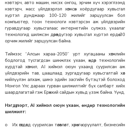
нэвтэрч, авто машин, нисэх онгоц, эрчим хүч хэрэглээнд
нэвтэрч, масс үйлдвэрлэл хөгжсөн хоёрдугаар хувьсгал
хүртэл дунджаар 100-120 жилийг зарцуулсан бол
компьютер, тоон технологи нэвтэрсэн аж үйлдвэрийн
гуравдугаар хувьсгалаас интернетийн сүлжээ, ухаалаг
технологид шилжсэн дөрөвдүгээр хувьсгал хүртэл ердөө 30
орчим жилийг зарцуулсан байна.
Тиймээс “Алсын хараа-2050” урт хугацааны хөгжлийн
бодлогод тусгагдсан шинжлэх ухаан, өндөр технологийн
хурдтай хөгжил, AI хиймэл оюун ухаанд суурилсан аж
үйлдвэрийн тав, цаашлаад зургадугаар хувьсгалтай хөл
нийлүүлэн алхаж, шинэ эдийн засгийн бүтэцтэй болоход
Монгол Улс дараах гурван шилжилтийг бүх салбарт хийх
шаардлагатай гэж Ерөнхий сайдын хувьд үзэж байна. Үүнд,
Нэгдүгээрт, AI хиймэл оюун ухаан, өндөр технологийн
шилжилт:
o Их өгөгдөлд суурилсан төлөвлөлт, хөрөнгө оруулалт, бизнесийн