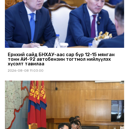
Ерөнхий сайд БНХАУ-аас сар бүр 12-15 мянган
тонн АИ-92 автобензин тогтмол нийлүүлэх
хүсэлт тавилаа
2026-08-08 11:03:00