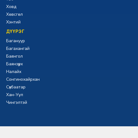
Ховд
Хөвсгөл
Хэнтий
ДҮҮРЭГ
Багануур
Багахангай
Баянгол
Баянзүрх
Налайх
Сонгинохайрхан
Сүхбаатар
Хан-Уул
Чингэлтэй