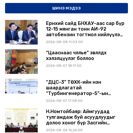
ШИНЭ МЭДЭЭ
Ерөнхий сайд БНХАУ-аас сар бүр
12-15 мянган тонн АИ-92
автобензин тогтмол нийлүүлэх
хүсэлт тавилаа
2026-08-08 11:03:00
“Цааснаас чөлөөлье” зөвлөлдөх
хэлэлцүүлэг боллоо
2026-08-07 18:17:00
"ДЦС-3” ТӨХК-ийн нэн
шаардлагатай
“Турбингенератор-5”-ын
шинэчлэлийн төсвийг
2026-08-07 17:08:00
шийдвэрлэхээр болов
Н.Номтойбаяр: Аймгуудад
тулгамдаж буй асуудлуудыг
долоо хоног бүр Засгийн
газрын хуралдаанд
2026-08-06 16:26:00