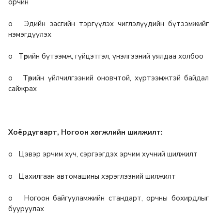
орчин
o Эдийн засгийн тэргүүлэх чиглэлүүдийн бүтээмжийг
нэмэгдүүлэх
o Төрийн бүтээмж, гүйцэтгэл, үнэлгээний уялдаа холбоо
o Төрийн үйлчилгээний оновчтой, хүртээмжтэй байдал
сайжрах
Хоёрдугаарт, Ногоон хөгжлийн шилжилт:
o Цэвэр эрчим хүч, сэргээгдэх эрчим хүчний шилжилт
o Цахилгаан автомашины хэрэглээний шилжилт
o Ногоон байгууламжийн стандарт, орчны бохирдлыг
бууруулах