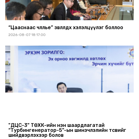
“Цааснаас чөлөөлье” зөвлөлдөх хэлэлцүүлэг боллоо
2026-08-07 18:17:00
"ДЦС-3” ТӨХК-ийн нэн шаардлагатай
“Турбингенератор-5”-ын шинэчлэлийн төсвийг
шийдвэрлэхээр болов