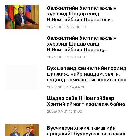
танилцуулж, шийдвэрлүүлнэ
Өвөлжилтийн бэлтгэл ажлын
хүрээнд Шадар сайд
Н.Номтойбаяр Дорноговь
аймагт ажиллав
2026-08-06 09:08:00
Өвөлжилтийн бэлтгэл ажлын
хүрээнд Шадар сайд
Н.Номтойбаяр Дорнод,
Сүхбаатар аймагт ажиллав
2026-08-05 17:30:00
Бүх шатанд хэмнэлтийн горимд
шилжиж, найр наадам, зөвлөгөөн,
гадаад томилолтыг хориглолоо
2026-08-05 14:44:00
Шадар сайд Н.Номтойбаяр
Хэнтий аймагт ажиллаж байна
2026-07-31 13:11:00
Бүсчилсэн хөгжил, гамшгийн
эрсдэлийг бууруулах чиглэлээр