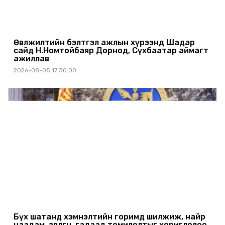
Өвөлжилтийн бэлтгэл ажлын хүрээнд Шадар
сайд Н.Номтойбаяр Дорнод, Сүхбаатар аймагт
ажиллав
2026-08-05 17:30:00
Бүх шатанд хэмнэлтийн горимд шилжиж, найр
наадам, зөвлөгөөн, гадаад томилолтыг хориглолоо