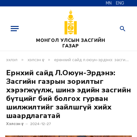
MN
ENG
МОНГОЛ УЛСЫН ЗАСГИЙН
ГАЗАР
»
»
эхлэл
хэлсэн үг
ерөнхий сайд л.оюун-эрдэнэ: засгийн газрын зорилтыг хэрэгжүүлж, шинэ эдийн засгийн бүтцийг бий болгох гурван шилжилтийг зайлшгүй хийх шаардлагатай
Ерөнхий сайд Л.Оюун-Эрдэнэ:
Засгийн газрын зорилтыг
хэрэгжүүлж, шинэ эдийн засгийн
бүтцийг бий болгох гурван
шилжилтийг зайлшгүй хийх
шаардлагатай
Хэлсэн үг
2024-12-27