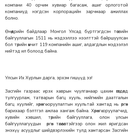
компани 40 орчим хувиар багасаж, ашиг орлоготой
компаниуд нэгдсэн корпорацийн зарчмаар ажиллах
болно.
Өнөөдрийн байдлаар Монгол Улсад бүртгэгдсэн төсвийн
байгууллагын 1511 нь мэдээллээ нээлттэй байршуулсан
бол төрийн өмчит 119 компанийн ашиг, алдагдлын мэдээлэл
нийтэд ил болоод байна.
Улсын Их Хурлын дарга, эрхэм гишүүд ээ!
Засгийн газраас ирэх хаврын чуулганаар цахим өгөгдөлд
тулгуурлаж, татварын багц хууль, нийгмийн даатгалын
багц хуулийг, хөрөнгө оруулалтын хуультай хамтад нь өргөн
барихаар бэлтгэл ажлаа хангаж байна. Хөрөнгө оруулагчид,
хувийн хэвшил, төрийн байгууллага, олон улсын
байгууллагуудын өргөн төлөөлөлтэйгээр олон жил яригдсан
энэхүү асуудлыг шийдвэрлэхийн тулд хамтарсан Засгийн