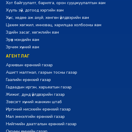
Хот байгуулалт, барилга, орон сууцжуулалтын яам
Хууль зүй, дотоод хэргийн яам
Хүнс, хөдөө аж ахуй, хөнгөн үйлдвэрийн яам
Цахим хөгжил, инновац, харилцаа холбооны яам
Эдийн засаг, хөгжлийн яам
Эрүүл мэндийн яам
Эрчим хүчний яам
АГЕНТЛАГ
Архивын ерөнхий газар
Ашигт малтмал, газрын тосны газар
Гаалийн ерөнхий газар
Гадаадын иргэн, харьяатын газар
Жижиг, дунд үйлдвэрийн газар
Зэвсэгт хүчний жанжин штаб
Иргэний нисэхийн ерөнхий газар
Мал эмнэлгийн ерөнхий газар
Нийгмийн даатгалын ерөнхий газар
Оюуны өмчийн газар