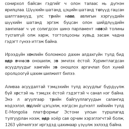
сонирхол байсан гэдгийг ч олон талаас нь дүгнэн
ярилцлаа. Шүүхийн шатанд, цэцийн шатанд төслүүд гацсан
шалтгаанууд, улс төрийн нөлөөлөл, авлигын хэргүүдийн
шүүхийн шатанд эргэж буцсан олон шийдлүүдийн
зангилааг ч үе солигдсон шинэ парламент нөлөөтэй толины
тусгалгүй олж харж, тогтолцооны хувьд засаж чадна
гэдэгт гүнээ итгэж байна.
Ирээдүйн хөгжлийн боломжоо дахин алдахгүйн тулд бид
өнөөдөр өвчнөө зөв оношилж, зөв эмчлэх ёстой. Хуримтлагдсан
асуудлуудыг хамгийн зөв оношлох аргачлал бол хүний
оролцоогүй цахим шилжилт билээ.
Аливаа асуудалтай тэмцэхийн тулд асуудлыг бүрдүүлж
буй хөрстэй нь тэмцэх ёстой гэдэгтэй ч санал нэг байна.
Энэ л агуулгаар төрийн байгууллагуудын салангид
мэдээлэл, өгөгдлийг цэгцэлж, нэгдсэн дүгнэлт хийхийн тулд
E-Mongolia платформыг Эстони улсын туршлагад
тулгуурлан нээж, өнөөдөр хоёр сая орчим хэрэглэгчтэй болж,
1263 үйлчилгээг иргэдэд цахимаар үзүүлж эхлээд байна.