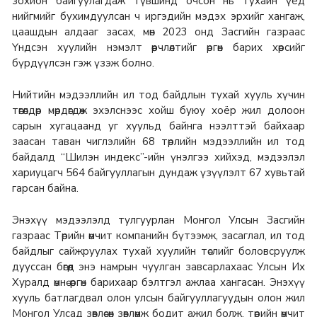
зохион байгуулагдаж түвшинд очсон нь тухайн үед
нийгмийг бухимдуулсан ч иргэдийн мэдэх эрхийг хангаж,
цаашдын алдааг засах, мөн 2023 онд Засгийн газраас
Үндсэн хуулийн нэмэлт өөрчлөлтийг өргөн барих хөрсийг
бүрдүүлсэн гэж үзэж болно.
Нийтийн мэдээллийн ил тод байдлын тухай хууль хүчин
төгөлдөр мөрдөгдөж эхэлснээс хойш буюу хоёр жил долоон
сарын хугацаанд уг хуульд байнга нээлттэй байхаар
заасан таван чиглэлийн 68 төрлийн мэдээллийн ил тод
байдалд “Шилэн индекс”-ийн үнэлгээ хийхэд, мэдээлэл
хариуцагч 564 байгууллагын дундаж үзүүлэлт 67 хувьтай
гарсан байна.
Энэхүү мэдээлэлд тулгуурлан Монгол Улсын Засгийн
газраас Төрийн өмчит компанийн бүтээмж, засаглал, ил тод
байдлыг сайжруулах тухай хуулийн төслийг боловсруулж
дууссан бөгөөд энэ намрын чуулган завсарлахаас Улсын Их
Хуралд өмнө өргөн барихаар бэлтгэл ажлаа хангасан. Энэхүү
хууль батлагдвал олон улсын байгууллагуудын олон жил
Монгол Улсад зөвлөсөн зөвлөмж бодит ажил болж, төрийн өмчит