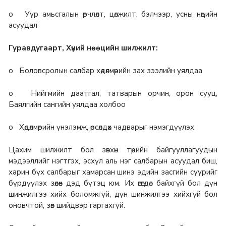
o Уур амьсгалын өөрчлөлт, цөлжилт, бэлчээр, усны нөөцийн
асуудал
Гуравдугаарт, Хүний нөөцийн шилжилт:
o Боловсролын салбар хөдөлмөрийн зах зээлийн уялдаа
o Нийгмийн даатгал, татварын орчин, орон сууц,
Баялгийн сангийн уялдаа холбоо
o Хөдөлмөрийн үнэлэмж, өрсөлдөх чадварыг нэмэгдүүлэх
Цахим шилжилт бол зөвхөн төрийн байгууллагуудын
мэдээллийг нэгтгэх, эсхүл аль нэг салбарын асуудал биш,
харин бүх салбарыг хамарсан шинэ эдийн засгийн суурийг
бүрдүүлэх зөөлөн дэд бүтэц юм. Их өгөгдөл байхгүй бол дүн
шинжилгээ хийх боломжгүй, дүн шинжилгээ хийхгүй бол
оновчтой, зөв шийдвэр гаргахгүй.