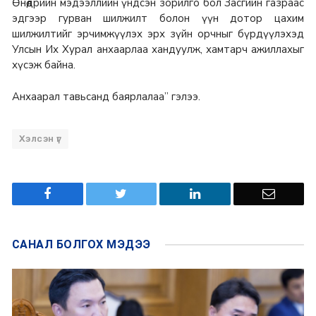
Өнөөдрийн мэдээллийн үндсэн зорилго бол Засгийн газраас
эдгээр гурван шилжилт болон үүн дотор цахим
шилжилтийг эрчимжүүлэх эрх зүйн орчныг бүрдүүлэхэд
Улсын Их Хурал анхаарлаа хандуулж, хамтарч ажиллахыг
хүсэж байна.
Анхаарал тавьсанд баярлалаа” гэлээ.
Хэлсэн үг
САНАЛ БОЛГОХ
МЭДЭЭ