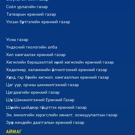
Соёл урлагийн газар
Татварын ерөнхий газар
Улсын бүртгэлийн ерөнхий газар
Усны газар
Үндэсний геологийн алба
Хил хамгаалах ерөнхий газар
Хөгжлийн бэрхшээлтэй хүний хөгжлийн ерөнхий газар
Хөдөлмөр, халамжийн үйлчилгээний ерөнхий газар
Хүүхэд, гэр бүлийн хөгжил, хамгааллын ерөнхий газар
Цаг уур, орчны шинжилгээний газар
Цагдаагийн ерөнхий газар
Шүүх Шинжилгээний Ерөнхий Газар
Шүүхийн шийдвэр гүйцэтгэх ерөнхий газар
Эм, эмнэлгийн хэрэгслийн хяналт, зохицуулалтын газар
Эрүүл мэндийн даатгалын ерөнхий газар
АЙМАГ