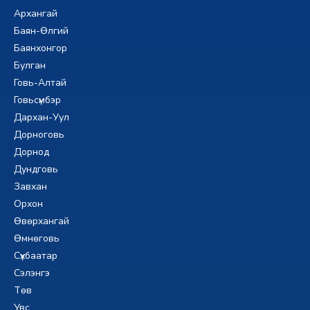
Архангай
Баян-Өлгий
Баянхонгор
Булган
Говь-Алтай
Говьсүмбэр
Дархан-Уул
Дорноговь
Дорнод
Дундговь
Завхан
Орхон
Өвөрхангай
Өмнөговь
Сүхбаатар
Сэлэнгэ
Төв
Увс