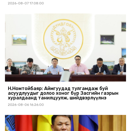
2026-08-07 17:08:00
Н.Номтойбаяр: Аймгуудад тулгамдаж буй
асуудлуудыг долоо хоног бүр Засгийн газрын
хуралдаанд танилцуулж, шийдвэрлүүлнэ
2026-08-06 16:26:00