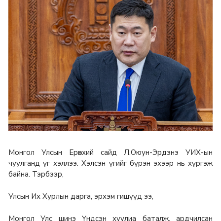
Монгол Улсын Ерөнхий сайд Л.Оюун-Эрдэнэ УИХ-ын
чуулганд үг хэллээ. Хэлсэн үгийг бүрэн эхээр нь хүргэж
байна. Тэрбээр,
Улсын Их Хурлын дарга, эрхэм гишүүд ээ,
Монгол Улс шинэ Үндсэн хуулиа баталж, ардчилсан