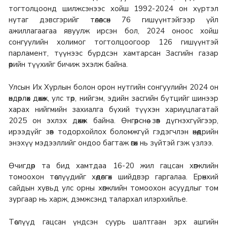
тогтолцоонд шилжсэнээс хойш 1992-2024 он хүртэл
нутаг дэвсгэрийг төлөөлсөн 76 гишүүнтэйгээр үйл
ажиллагаагаа явуулж ирсэн бол, 2024 оноос хойш
сонгуулийн холимог тогтолцоогоор 126 гишүүнтэй
парламент, түүнээс бүрдсэн хамтарсан Засгийн газар
өөрийн түүхийг бичиж эхэлж байна.
Улсын Их Хурлын болон орон нутгийн сонгуулийн 2024 он
өндөрлөх дөхөж, улс төр, нийгэм, эдийн засгийн бүтцийг шинээр
харах нийгмийн захиалга бүхий түүхэн хариуцлагатай
2025 он эхлэх дөхөж байна. Өнгөрснөө зөв дүгнэхгүйгээр,
ирээдүйг зөв тодорхойлох боломжгүй гэдэгчлэн өнөөдрийн
энэхүү мэдээллийг ондоо багтаж өгөх нь зүйтэй гэж үзлээ.
Өчигдөр та бид хамтдаа 16-20 жил гацсан хөгжлийн
томоохон төслүүдийг хөдөлгөх шийдвэр гаргалаа. Ерөнхий
сайдын хувьд улс орны хөгжлийн томоохон асуудлыг том
зургаар нь харж, дэмжсэнд талархал илэрхийлье.
Төслүүд гацсан үндсэн суурь шалтгаан эрх ашгийн