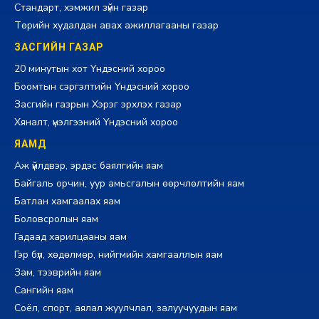
Стандарт, хэмжил зүйн газар
Төрийн худалдан авах ажиллагааны газар
ЗАСГИЙН ГАЗАР
20 минутын хот Үндэсний хороо
Боомтын сэргэлтийн Үндэсний хороо
Засгийн газрын Хэрэг эрхлэх газар
Хяналт, үнэлгээний Үндэсний хороо
ЯАМД
Аж үйлдвэр, эрдэс баялгийн яам
Байгаль орчин, уур амьсгалын өөрчлөлтийн яам
Батлан хамгаалах яам
Боловсролын яам
Гадаад харилцааны яам
Гэр бүл, хөдөлмөр, нийгмийн хамгааллын яам
Зам, тээврийн яам
Сангийн яам
Соёл, спорт, аялал жуулчлал, залуучуудын яам