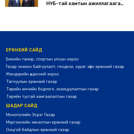
НҮБ-тай хамтын ажиллагаагаа
өргөжүүлэхээр санал солилцлоо
2026-07-31 12:06:00
ЕРӨНХИЙ САЙД
Биеийн тамир, спортын улсын хороо
Газар зохион байгуулалт, геодези, зураг зүйн ерөнхий газар
Жендэрийн үндэсний хороо
Тагнуулын ерөнхий газар
Төрийн өмчийн бодлого, зохицуулалтын газар
Төрийн тусгай хамгаалалтын газар
ШАДАР САЙД
Монополийн Эсрэг Газар
Мэргэжлийн хяналтын ерөнхий газар
Онцгой байдлын ерөнхий газар