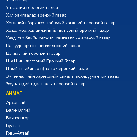
Үндэсний геологийн алба
Хил хамгаалах ерөнхий газар
Хөгжлийн бэрхшээлтэй хүний хөгжлийн ерөнхий газар
Хөдөлмөр, халамжийн үйлчилгээний ерөнхий газар
Хүүхэд, гэр бүлийн хөгжил, хамгааллын ерөнхий газар
Цаг уур, орчны шинжилгээний газар
Цагдаагийн ерөнхий газар
Шүүх Шинжилгээний Ерөнхий Газар
Шүүхийн шийдвэр гүйцэтгэх ерөнхий газар
Эм, эмнэлгийн хэрэгслийн хяналт, зохицуулалтын газар
Эрүүл мэндийн даатгалын ерөнхий газар
АЙМАГ
Архангай
Баян-Өлгий
Баянхонгор
Булган
Говь-Алтай