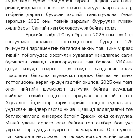
ам.долларт хүрэх тооцоолол гарсан. Өнгөрсөн хугацаанд
өрийн удирдлагыг оновчтой зохион байгуулснаар гадаад өр
төлбөрийн дарамт буурсан зэргийг танилцууллаа. Үүний
зэрэгцээ 2025 оны төсвийн зардлыг бууруулах гурван
хувилбарыг Сангийн яам боловсруулж байгаа гэлээ.
Ерөнхийн сайд Л.Оюун-Эрдэнэ 2025 оны төсөв бол
сонгуулийн холимог тогтолцоогоор бүрдсэн 126
гишүүнтэй парламентын баталсан анхны төсөв. Тийм учраас
төсвийг тойргуудад хэсэгчлэн хуваадаг хандлагаас салж,
бүсчилсэн хөгжилд хөрөнгө оруулсан төсөв болсон. УИХ-ын
цөөнгүй гишүүд тойрогт төсөв нэмдэг хандлагыг халж,
зарлагыг багасгах шүүмжлэл гаргаж байгаа нь шинэ
тогтолцооны эерэг үр дүн гэдгийг онцлов. 2025 оны төсөвт
олон нийтийн шүүмжлэл дагуулж байгаа асуудлыг
шийдэж, төсвийн тодотгол оруулах хэрэгтэй гэлээ.
Асуудлыг бодитоор харж нарийн тооцоо судалгаанд
үндэслэж шийдвэр гаргах нь зөв. Цаашид алдагдалгүй төсөв
батлах чиглэлд анхаарах ёстойг Ерөнхий сайд санууллаа.
Манай улсын орлого олж байгаа гол салбар бол уул
уурхай. Тэр дундаа нүүрснээс хамааралтай. Олон улсын
чиг хандлага нүүрснээс татгалзаж ногоон эдийн засагт