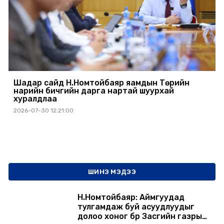
Шадар сайд Н.Номтойбаяр яамдын Төрийн
нарийн бичгийн дарга нартай шуурхай
хуралдлаа
2026-07-30 12:21:00
ШИНЭ МЭДЭЭ
Н.Номтойбаяр: Аймгуудад
тулгамдаж буй асуудлуудыг
долоо хоног бүр Засгийн газрын