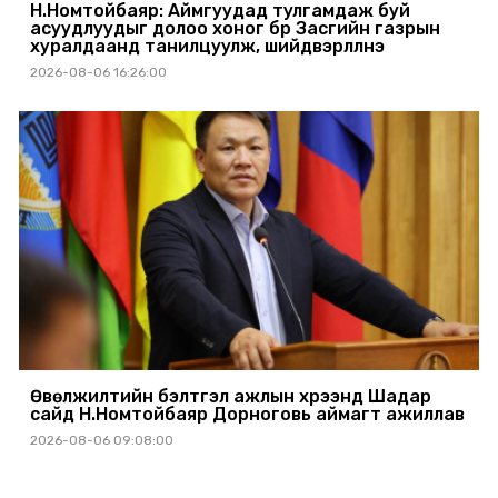
Н.Номтойбаяр: Аймгуудад тулгамдаж буй
асуудлуудыг долоо хоног бүр Засгийн газрын
хуралдаанд танилцуулж, шийдвэрлүүлнэ
2026-08-06 16:26:00
Өвөлжилтийн бэлтгэл ажлын хүрээнд Шадар
сайд Н.Номтойбаяр Дорноговь аймагт ажиллав
2026-08-06 09:08:00