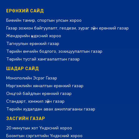
ЕРӨНХИЙ САЙД
Биеийн тамир, спортын улсын хороо
Газар зохион байгуулалт, геодези, зураг зүйн ерөнхий газар
Жендэрийн үндэсний хороо
Тагнуулын ерөнхий газар
Төрийн өмчийн бодлого, зохицуулалтын газар
Төрийн тусгай хамгаалалтын газар
ШАДАР САЙД
Монополийн Эсрэг Газар
Мэргэжлийн хяналтын ерөнхий газар
Онцгой байдлын ерөнхий газар
Стандарт, хэмжил зүйн газар
Төрийн худалдан авах ажиллагааны газар
ЗАСГИЙН ГАЗАР
20 минутын хот Үндэсний хороо
Боомтын сэргэлтийн Үндэсний хороо