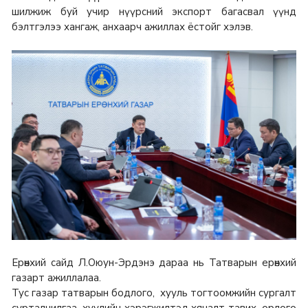
шилжиж буй учир нүүрсний экспорт багасвал үүнд
бэлтгэлээ хангаж, анхаарч ажиллах ёстойг хэлэв.
Ерөнхий сайд Л.Оюун-Эрдэнэ дараа нь Татварын ерөнхий
газарт ажиллалаа.
Тус газар татварын бодлого, хууль тогтоомжийн сургалт