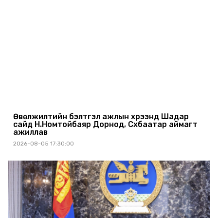
Өвөлжилтийн бэлтгэл ажлын хүрээнд Шадар
сайд Н.Номтойбаяр Дорнод, Сүхбаатар аймагт
ажиллав
2026-08-05 17:30:00