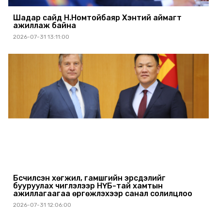
Шадар сайд Н.Номтойбаяр Хэнтий аймагт
ажиллаж байна
2026-07-31 13:11:00
Бүсчилсэн хөгжил, гамшгийн эрсдэлийг
бууруулах чиглэлээр НҮБ-тай хамтын
ажиллагаагаа өргөжүүлэхээр санал солилцлоо
2026-07-31 12:06:00