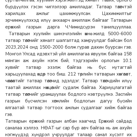
сурталчилгаа, хуулийн хэрэгжилтэд хяналт тавих, орлого
бүрдүүлэх гэсэн чиглэлээр ажилладаг. Татвар төлөгчтэй
харилцах ажлыг цахимжуулсан. Цахимжилтыг
эрчимжүүлэхэд илүү анхаарч ажиллаж байгааг Татварын
ерөнхий газрын дарга Ч.Чимидсүрэн танилцууллаа.
Татварын хуулийн шинэчлэлийн өмнө жилд 5000-6000
татвар төлөгчийг хяналт шалгалтад хамруулдаг байсан бол
2023,2024 онд 1500-2000 болж гурав дахин буурсан гэв.
Монгол Улсад идэвхтэй үйл ажиллагаа явуулж байгаа 158
мянган аж ахуйн нэгж бий, тэдгээрийн орлогын 10.1
хувийг татвар эзэлж байгаа нь бүс нутагтай
харьцуулахад өндөр тоо биш. 212 төрлийн татварын хөнгөлөлт,
чөлөөлөлтийг татвар төлөгчид эдэлдэг. Татвар төлөгчдийн илүү
таатай ажиллах нөхцөлийг судалж байгаа. Хариуцлагатай
татвар төлөгчийг урамшуулах бодлого нэвтрүүлнэ. Засгийн
газрын бүсчилсэн хөгжлийн бодлогын дагуу бүсийн
ялгаатай татвар тогтоох ажлын судалгааг хийж байгаа
гэв.
Татварын ерөнхий газрын албан хаагчид Ерөнхий сайдад
саналаа хэллээ. НӨАТ-ыг сар бүр авч байгаа нь аж ахуйн
нэгжүүдэд хүндрэл учруулдаг талаар санал хүсэлт их