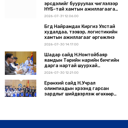
эрсдэлийг бууруулах чиглэлээр
НҮБ-тай хамтын ажиллагаагаа
өргөжүүлэхээр санал солилцлоо
2026-07-31 12:06:00
Бүгд Найрамдах Киргиз Улстай
худалдаа, тээвэр, логистикийн
хамтын ажиллагааг өргөжүүлнэ
2026-07-30 14:17:00
Шадар сайд Н.Номтойбаяр
яамдын Төрийн нарийн бичгийн
дарга нартай шуурхай
хуралдлаа
2026-07-30 12:21:00
Ерөнхий сайд Н.Учрал
олимпиадын хүрээнд гарсан
зардлыг шийдвэрлэж өгөхөөр
болов
2026-07-29 14:11:00