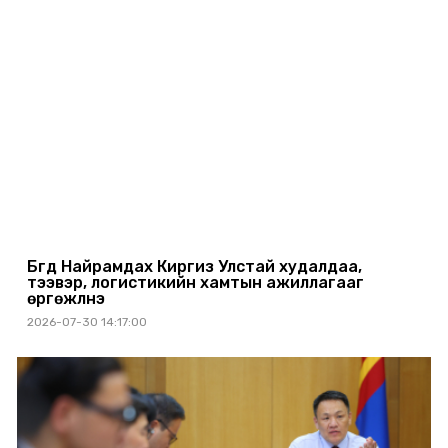
Бүгд Найрамдах Киргиз Улстай худалдаа,
тээвэр, логистикийн хамтын ажиллагааг
өргөжүүлнэ
2026-07-30 14:17:00