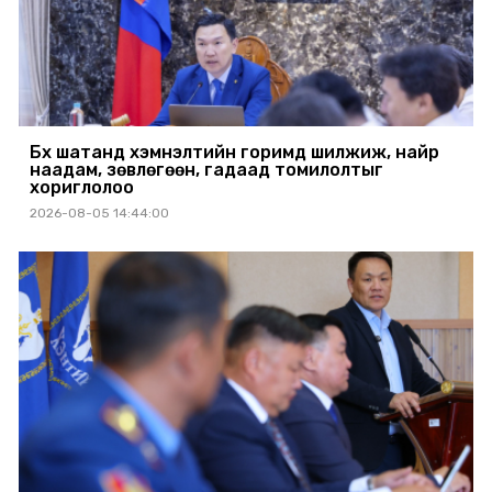
Бүх шатанд хэмнэлтийн горимд шилжиж, найр
наадам, зөвлөгөөн, гадаад томилолтыг
хориглолоо
2026-08-05 14:44:00