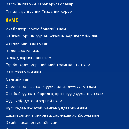
Засгийн газрын Хэрэг эрхлэх газар
Хяналт, үнэлгээний Үндэсний хороо
ЯАМД
Аж үйлдвэр, эрдэс баялгийн яам
Байгаль орчин, уур амьсгалын өөрчлөлтийн яам
Батлан хамгаалах яам
Боловсролын яам
Гадаад харилцааны яам
Гэр бүл, хөдөлмөр, нийгмийн хамгааллын яам
Зам, тээврийн яам
Сангийн яам
Соёл, спорт, аялал жуулчлал, залуучуудын яам
Хот байгуулалт, барилга, орон сууцжуулалтын яам
Хууль зүй, дотоод хэргийн яам
Хүнс, хөдөө аж ахуй, хөнгөн үйлдвэрийн яам
Цахим хөгжил, инновац, харилцаа холбооны яам
Эдийн засаг, хөгжлийн яам