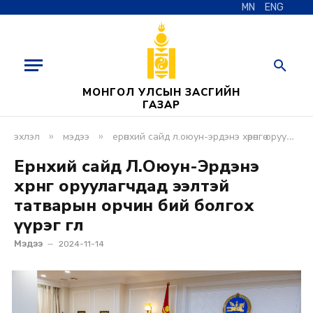
MN
ENG
МОНГОЛ УЛСЫН ЗАСГИЙН
ГАЗАР
»
»
эхлэл
мэдээ
ерөнхий сайд л.оюун-эрдэнэ хөрөнгө оруулагчдад ээлтэй татварын орчин бий болгох үүрэг өглөө
Ерөнхий сайд Л.Оюун-Эрдэнэ
хөрөнгө оруулагчдад ээлтэй
татварын орчин бий болгох
үүрэг өглөө
Мэдээ
2024-11-14