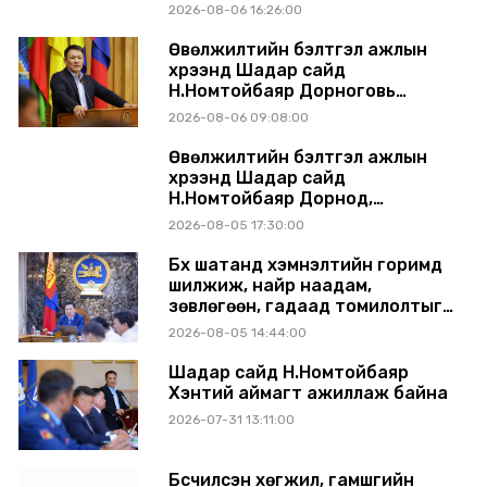
хуралдаанд танилцуулж,
2026-08-06 16:26:00
шийдвэрлүүлнэ
Өвөлжилтийн бэлтгэл ажлын
хүрээнд Шадар сайд
Н.Номтойбаяр Дорноговь
аймагт ажиллав
2026-08-06 09:08:00
Өвөлжилтийн бэлтгэл ажлын
хүрээнд Шадар сайд
Н.Номтойбаяр Дорнод,
Сүхбаатар аймагт ажиллав
2026-08-05 17:30:00
Бүх шатанд хэмнэлтийн горимд
шилжиж, найр наадам,
зөвлөгөөн, гадаад томилолтыг
хориглолоо
2026-08-05 14:44:00
Шадар сайд Н.Номтойбаяр
Хэнтий аймагт ажиллаж байна
2026-07-31 13:11:00
Бүсчилсэн хөгжил, гамшгийн