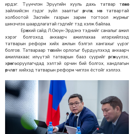
ирдэг. Түүнчлэн Эрүүгийн хууль дахь татвар төлөхөөс
зайлхийсэн гэдэг зүйл заалтыг өөрчлөх, мөн татвартай
холбоотой Засгийн газрын зарим тогтоол журмыг
шинэчлэх шаардлагатай гэдгийг тэд хэлж байлаа.
Ерөнхий сайд Л.Оюун-Эрдэнэ тэднийг саналыг ажил
хэрэг болгоход анхаарч ажиллахаа илэрхийлээд
татварын реформ хийх ажлын бэлгэл хангахыг үүрэг
болгов. Татвараар төсвийн орлогыг бүрдүүлэхэд анхаарч
ажиллахаас илүүтэй татварын бааз суурийг өргөжүүлэх,
хөрөнгө оруулагчдад ээлтэй орчин бий болгох, хандлагын
өөрчлөлт хийхэд татварын реформ чиглэх ёстойг хэллээ.