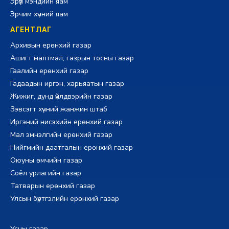
Эрүүл мэндийн яам
Эрчим хүчний яам
АГЕНТЛАГ
Архивын ерөнхий газар
Ашигт малтмал, газрын тосны газар
Гаалийн ерөнхий газар
Гадаадын иргэн, харьяатын газар
Жижиг, дунд үйлдвэрийн газар
Зэвсэгт хүчний жанжин штаб
Иргэний нисэхийн ерөнхий газар
Мал эмнэлгийн ерөнхий газар
Нийгмийн даатгалын ерөнхий газар
Оюуны өмчийн газар
Соёл урлагийн газар
Татварын ерөнхий газар
Улсын бүртгэлийн ерөнхий газар
Усны газар