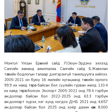
Монгол Улсын Ерөнхий сайд Л.Оюун-Эрдэнэ эхлээд
Сангийн яаманд ажиллалаа. Сангийн сайд Б.Жавхлан
төсвийн бодлогын талаар дэлгэрэнгүй танилцуулга хийлээ.
2005-2021 он буюу 16 жилийн хугацаанд төсвийн орлого
99.9 их наяд төгрөг байсан бол сүүлийн гурван жилд 110.4
их наяд төгрөг болсон. Экспорт 2005-2021 онд 78.4 тэрбум
ам.доллар байсан бол 2022-2025 онд 63.3 тэрбум
ам.долларт хүрэх, нэг хүнд ногдох ДНБ 2021 онд 4,657
ам.доллар байсан бол 2025 онд хоёр дахин өсөж 8,000