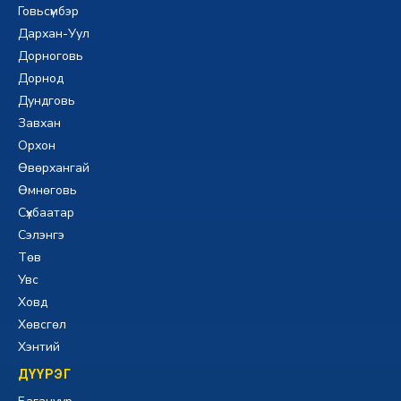
Говьсүмбэр
Дархан-Уул
Дорноговь
Дорнод
Дундговь
Завхан
Орхон
Өвөрхангай
Өмнөговь
Сүхбаатар
Сэлэнгэ
Төв
Увс
Ховд
Хөвсгөл
Хэнтий
ДҮҮРЭГ