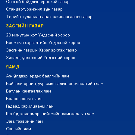
Онцгой байдлын ерөнхий газар
Стандарт, хэмжил зүйн газар
Төрийн худалдан авах ажиллагааны газар
ЗАСГИЙН ГАЗАР
20 минутын хот Үндэсний хороо
Боомтын сэргэлтийн Үндэсний хороо
Засгийн газрын Хэрэг эрхлэх газар
Хяналт, үнэлгээний Үндэсний хороо
ЯАМД
Аж үйлдвэр, эрдэс баялгийн яам
Байгаль орчин, уур амьсгалын өөрчлөлтийн яам
Батлан хамгаалах яам
Боловсролын яам
Гадаад харилцааны яам
Гэр бүл, хөдөлмөр, нийгмийн хамгааллын яам
Зам, тээврийн яам
Сангийн яам