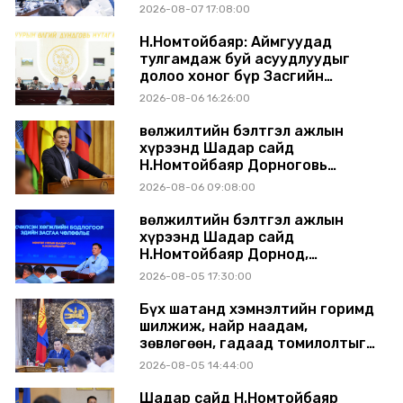
шинэчлэлийн төсвийг
2026-08-07 17:08:00
шийдвэрлэхээр болов
Н.Номтойбаяр: Аймгуудад
тулгамдаж буй асуудлуудыг
долоо хоног бүр Засгийн
газрын хуралдаанд
2026-08-06 16:26:00
танилцуулж, шийдвэрлүүлнэ
Өвөлжилтийн бэлтгэл ажлын
хүрээнд Шадар сайд
Н.Номтойбаяр Дорноговь
аймагт ажиллав
2026-08-06 09:08:00
Өвөлжилтийн бэлтгэл ажлын
хүрээнд Шадар сайд
Н.Номтойбаяр Дорнод,
Сүхбаатар аймагт ажиллав
2026-08-05 17:30:00
Бүх шатанд хэмнэлтийн горимд
шилжиж, найр наадам,
зөвлөгөөн, гадаад томилолтыг
хориглолоо
2026-08-05 14:44:00
Шадар сайд Н.Номтойбаяр