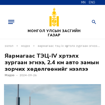
MN
ENG
МОНГОЛ УЛСЫН ЗАСГИЙН
ГАЗАР
»
»
эхлэл
мэдээ
яармагаас тэц-iv хүртэлх зургаан эгнээ, 2.4 км авто замын зорчих хөдөлгөөнийг нээлээ
Яармагаас ТЭЦ-IV хүртэлх
зургаан эгнээ, 2.4 км авто замын
зорчих хөдөлгөөнийг нээлээ
Мэдээ
2024-09-26