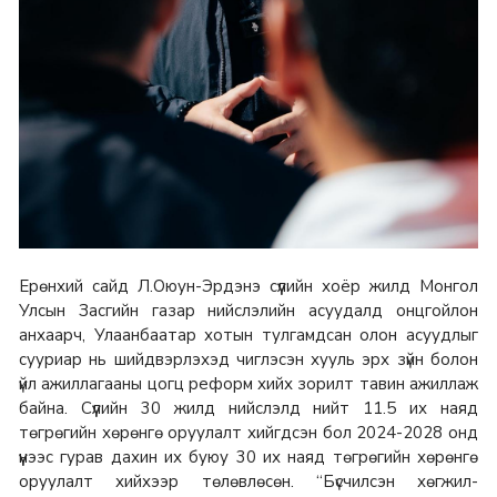
Ерөнхий сайд Л.Оюун-Эрдэнэ сүүлийн хоёр жилд Монгол
Улсын Засгийн газар нийслэлийн асуудалд онцгойлон
анхаарч, Улаанбаатар хотын тулгамдсан олон асуудлыг
сууриар нь шийдвэрлэхэд чиглэсэн хууль эрх зүйн болон
үйл ажиллагааны цогц реформ хийх зорилт тавин ажиллаж
байна. Сүүлийн 30 жилд нийслэлд нийт 11.5 их наяд
төгрөгийн хөрөнгө оруулалт хийгдсэн бол 2024-2028 онд
үүнээс гурав дахин их буюу 30 их наяд төгрөгийн хөрөнгө
оруулалт хийхээр төлөвлөсөн. “Бүсчилсэн хөгжил-