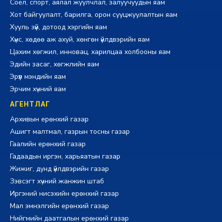
Соёл, спорт, аялал жуулчлал, залуучуудын яам
Хот байгуулалт, барилга, орон сууцжуулалтын яам
Хууль зүй, дотоод хэргийн яам
Хүнс, хөдөө аж ахуй, хөнгөн үйлдвэрийн яам
Цахим хөгжил, инновац, харилцаа холбооны яам
Эдийн засаг, хөгжлийн яам
Эрүүл мэндийн яам
Эрчим хүчний яам
АГЕНТЛАГ
Архивын ерөнхий газар
Ашигт малтмал, газрын тосны газар
Гаалийн ерөнхий газар
Гадаадын иргэн, харьяатын газар
Жижиг, дунд үйлдвэрийн газар
Зэвсэгт хүчний жанжин штаб
Иргэний нисэхийн ерөнхий газар
Мал эмнэлгийн ерөнхий газар
Нийгмийн даатгалын ерөнхий газар