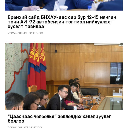
Ерөнхий сайд БНХАУ-аас сар бүр 12-15 мянган
тонн АИ-92 автобензин тогтмол нийлүүлэх
хүсэлт тавилаа
2026-08-08 11:03:00
“Цааснаас чөлөөлье” зөвлөлдөх хэлэлцүүлэг
боллоо
2026-08-07 18:17:00