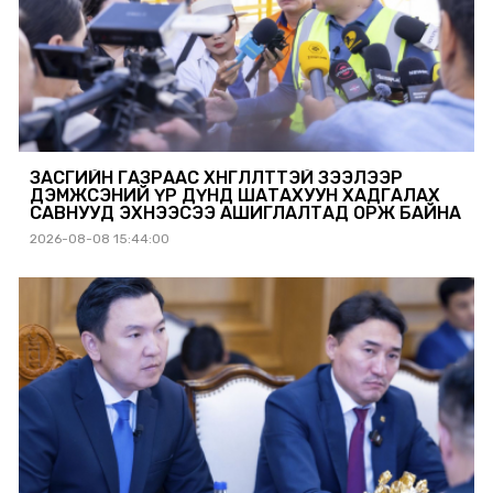
ЗАСГИЙН ГАЗРААС ХӨНГӨЛӨЛТТЭЙ ЗЭЭЛЭЭР
ДЭМЖСЭНИЙ ҮР ДҮНД ШАТАХУУН ХАДГАЛАХ
САВНУУД ЭХНЭЭСЭЭ АШИГЛАЛТАД ОРЖ БАЙНА
2026-08-08 15:44:00