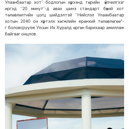
Улаанбаатар хот” бодлогын хүрээнд төрийн үйлчилгээг
иргэд “20 минут”-д авах шинэ стандарт бүхий хот
төлөвлөлтийн цогц шийдэлтэй “Нийслэл Улаанбаатар
хотын 2040 он хүртэлх хөгжлийн ерөнхий төлөвлөгөө"-
г боловсруулж Улсын Их Хуралд өргөн барихаар ажиллаж
байгааг онцлов.