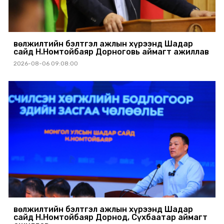
Өвөлжилтийн бэлтгэл ажлын хүрээнд Шадар
сайд Н.Номтойбаяр Дорноговь аймагт ажиллав
2026-08-06 09:08:00
Өвөлжилтийн бэлтгэл ажлын хүрээнд Шадар
сайд Н.Номтойбаяр Дорнод, Сүхбаатар аймагт