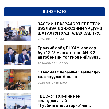
ШИНЭ МЭДЭЭ
ЗАСГИЙН ГАЗРААС ХӨНГӨЛӨЛТТЭЙ
ЗЭЭЛЭЭР ДЭМЖСЭНИЙ ҮР ДҮНД
ШАТАХУУН ХАДГАЛАХ САВНУУД
ЭХНЭЭСЭЭ АШИГЛАЛТАД ОРЖ
2026-08-08 15:44:00
БАЙНА
Ерөнхий сайд БНХАУ-аас сар
бүр 12-15 мянган тонн АИ-92
автобензин тогтмол нийлүүлэх
хүсэлт тавилаа
2026-08-08 11:03:00
“Цааснаас чөлөөлье” зөвлөлдөх
хэлэлцүүлэг боллоо
2026-08-07 18:17:00
"ДЦС-3” ТӨХК-ийн нэн
шаардлагатай
“Турбингенератор-5”-ын