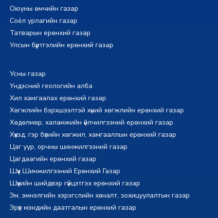
Оюуны өмчийн газар
Соёл урлагийн газар
Татварын ерөнхий газар
Улсын бүртгэлийн ерөнхий газар
Усны газар
Үндэсний геологийн алба
Хил хамгаалах ерөнхий газар
Хөгжлийн бэрхшээлтэй хүний хөгжлийн ерөнхий газар
Хөдөлмөр, халамжийн үйлчилгээний ерөнхий газар
Хүүхэд, гэр бүлийн хөгжил, хамгааллын ерөнхий газар
Цаг уур, орчны шинжилгээний газар
Цагдаагийн ерөнхий газар
Шүүх Шинжилгээний Ерөнхий Газар
Шүүхийн шийдвэр гүйцэтгэх ерөнхий газар
Эм, эмнэлгийн хэрэгслийн хяналт, зохицуулалтын газар
Эрүүл мэндийн даатгалын ерөнхий газар