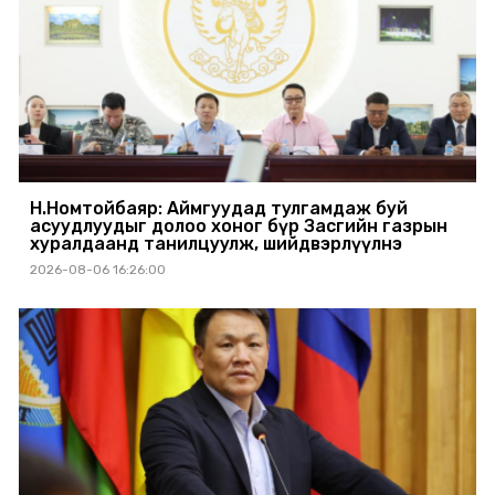
Н.Номтойбаяр: Аймгуудад тулгамдаж буй
асуудлуудыг долоо хоног бүр Засгийн газрын
хуралдаанд танилцуулж, шийдвэрлүүлнэ
2026-08-06 16:26:00