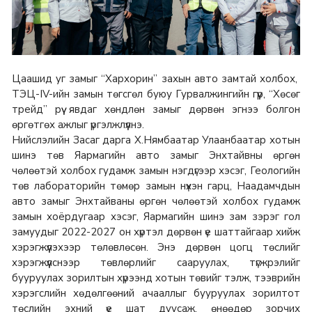
Цаашид уг замыг “Хархорин” захын авто замтай холбох,
ТЭЦ-IV-ийн замын төгсгөл буюу Гурвалжингийн гүүр, “Хөсөг
трейд” рүү явдаг хөндлөн замыг дөрвөн эгнээ болгон
өргөтгөх ажлыг үргэлжлүүлнэ.
Нийслэлийн Засаг дарга Х.Нямбаатар Улаанбаатар хотын
шинэ төв Яармагийн авто замыг Энхтайвны өргөн
чөлөөтэй холбох гудамж замын нэгдүгээр хэсэг, Геологийн
төв лабораторийн төмөр замын нүхэн гарц, Наадамчдын
авто замыг Энхтайваны өргөн чөлөөтэй холбох гудамж
замын хоёрдугаар хэсэг, Яармагийн шинэ зам зэрэг гол
замуудыг 2022-2027 он хүртэл дөрвөн үе шаттайгаар хийж
хэрэгжүүлэхээр төлөвлөсөн. Энэ дөрвөн цогц төслийг
хэрэгжүүлснээр төвлөрлийг сааруулах, түгжрэлийг
бууруулах зорилтын хүрээнд хотын төвийг тэлж, тээврийн
хэрэгслийн хөдөлгөөний ачааллыг бууруулах зорилтот
төслийн эхний үе шат дуусаж, өнөөдөр зорчих