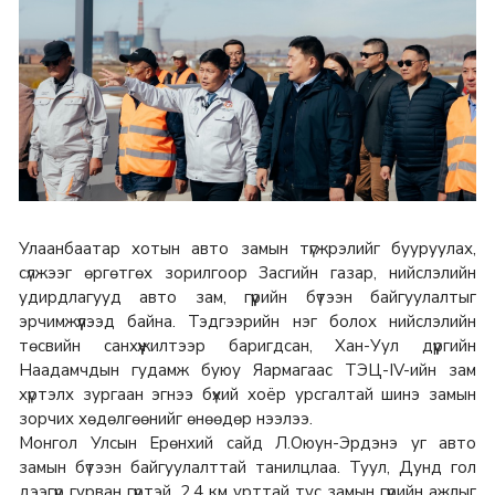
Улаанбаатар хотын авто замын түгжрэлийг бууруулах,
сүлжээг өргөтгөх зорилгоор Засгийн газар, нийслэлийн
удирдлагууд авто зам, гүүрийн бүтээн байгуулалтыг
эрчимжүүлээд байна. Тэдгээрийн нэг болох нийслэлийн
төсвийн санхүүжилтээр баригдсан, Хан-Уул дүүргийн
Наадамчдын гудамж буюу Яармагаас ТЭЦ-IV-ийн зам
хүртэлх зургаан эгнээ бүхий хоёр урсгалтай шинэ замын
зорчих хөдөлгөөнийг өнөөдөр нээлээ.
Монгол Улсын Ерөнхий сайд Л.Оюун-Эрдэнэ уг авто
замын бүтээн байгуулалттай танилцлаа. Туул, Дунд гол
дээгүүр гурван гүүртэй, 2.4 км урттай тус замын гүүрийн ажлыг