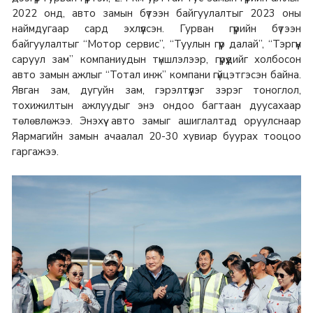
2022 онд, авто замын бүтээн байгуулалтыг 2023 оны
наймдугаар сард эхлүүлсэн. Гурван гүүрийн бүтээн
байгуулалтыг “Мотор сервис”, “Туулын гүүр далай”, “Тэргүүн
саруул зам” компаниудын түншлэлээр, гүүрүүдийг холбосон
авто замын ажлыг “Тотал инж” компани гүйцэтгэсэн байна.
Явган зам, дугуйн зам, гэрэлтүүлэг зэрэг тоноглол,
тохижилтын ажлуудыг энэ ондоо багтаан дуусахаар
төлөвлөжээ. Энэхүү авто замыг ашиглалтад оруулснаар
Яармагийн замын ачаалал 20-30 хувиар буурах тооцоо
гаргажээ.