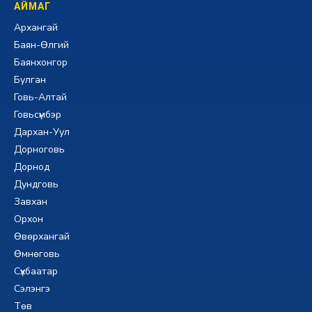
АЙМАГ
Архангай
Баян-Өлгий
Баянхонгор
Булган
Говь-Алтай
Говьсүмбэр
Дархан-Уул
Дорноговь
Дорнод
Дундговь
Завхан
Орхон
Өвөрхангай
Өмнөговь
Сүхбаатар
Сэлэнгэ
Төв