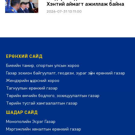
Хэнтий аймагт ажиллаж байна
2026-07-31 13:11:00
ЕРӨНХИЙ САЙД
Биеийн тамир, спортын улсын хороо
Газар зохион байгуулалт, геодези, зураг зүйн ерөнхий газар
Жендэрийн үндэсний хороо
Тагнуулын ерөнхий газар
Төрийн өмчийн бодлого, зохицуулалтын газар
Төрийн тусгай хамгаалалтын газар
ШАДАР САЙД
Монополийн Эсрэг Газар
Мэргэжлийн хяналтын ерөнхий газар