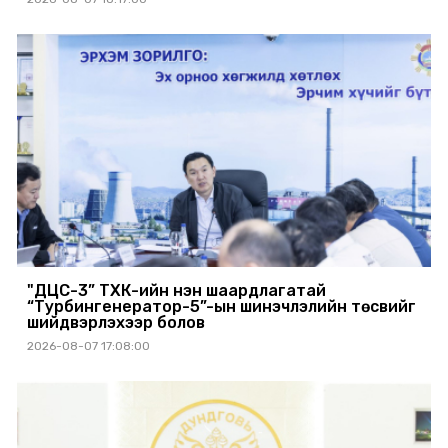
"ДЦС-3” ТӨХК-ийн нэн шаардлагатай
“Турбингенератор-5”-ын шинэчлэлийн төсвийг
шийдвэрлэхээр болов
2026-08-07 17:08:00