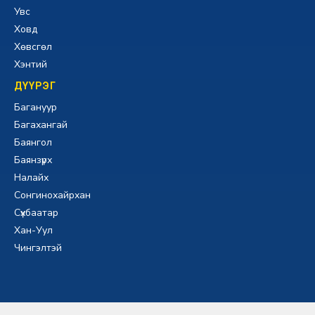
Увс
Ховд
Хөвсгөл
Хэнтий
ДҮҮРЭГ
Багануур
Багахангай
Баянгол
Баянзүрх
Налайх
Сонгинохайрхан
Сүхбаатар
Хан-Уул
Чингэлтэй