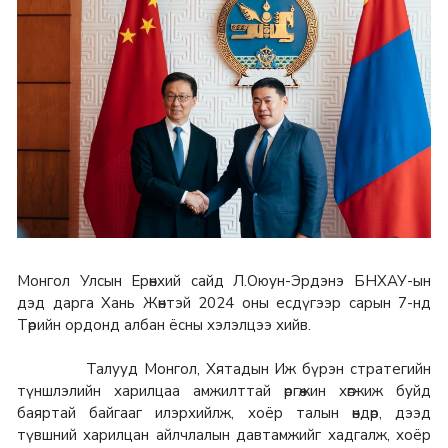
Монгол Улсын Ерөнхий сайд Л.Оюун-Эрдэнэ БНХАУ-ын
дэд дарга Хань Жөнтэй 2024 оны есдүгээр сарын 7-нд
Төрийн ордонд албан ёсны хэлэлцээ хийв.
Талууд Монгол, Хятадын Иж бүрэн стратегийн
түншлэлийн харилцаа амжилттай өргөжин хөгжиж буйд
баяртай байгааг илэрхийлж, хоёр талын өндөр, дээд
түвшний харилцан айлчлалын давтамжийг хадгалж, хоёр