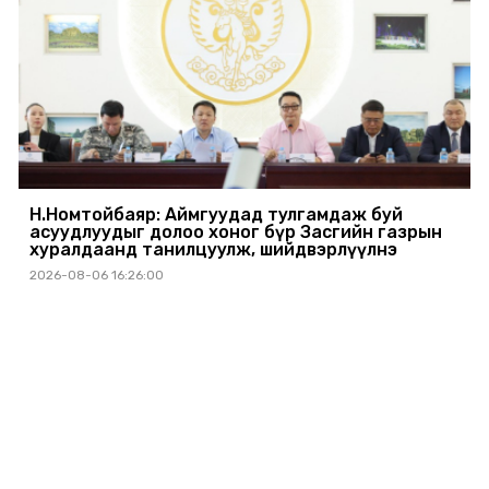
Н.Номтойбаяр: Аймгуудад тулгамдаж буй
асуудлуудыг долоо хоног бүр Засгийн газрын
хуралдаанд танилцуулж, шийдвэрлүүлнэ
2026-08-06 16:26:00