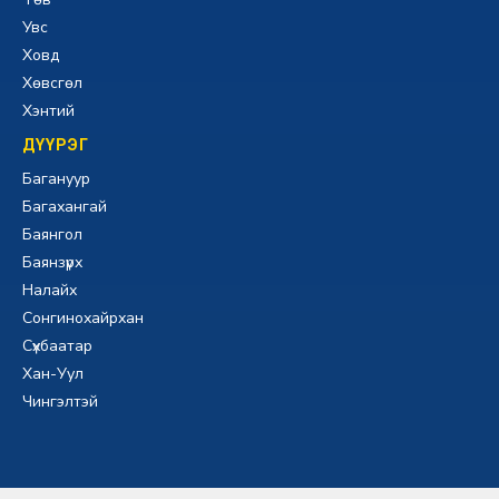
Увс
Ховд
Хөвсгөл
Хэнтий
ДҮҮРЭГ
Багануур
Багахангай
Баянгол
Баянзүрх
Налайх
Сонгинохайрхан
Сүхбаатар
Хан-Уул
Чингэлтэй