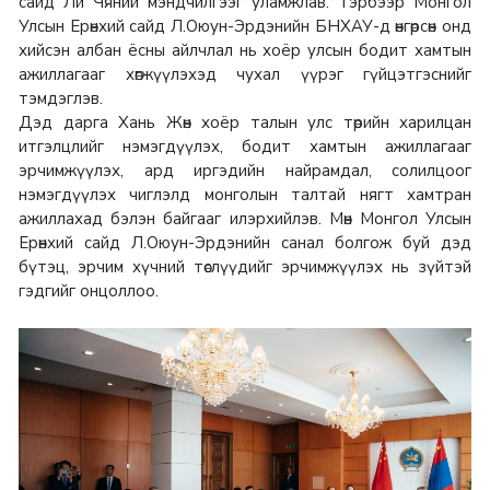
сайд Ли Чяний мэндчилгээг уламжлав. Тэрбээр Монгол
Улсын Ерөнхий сайд Л.Оюун-Эрдэнийн БНХАУ-д өнгөрсөн онд
хийсэн албан ёсны айлчлал нь хоёр улсын бодит хамтын
ажиллагааг хөгжүүлэхэд чухал үүрэг гүйцэтгэснийг
тэмдэглэв.
Дэд дарга Хань Жөн хоёр талын улс төрийн харилцан
итгэлцлийг нэмэгдүүлэх, бодит хамтын ажиллагааг
эрчимжүүлэх, ард иргэдийн найрамдал, солилцоог
нэмэгдүүлэх чиглэлд монголын талтай нягт хамтран
ажиллахад бэлэн байгааг илэрхийлэв. Мөн Монгол Улсын
Ерөнхий сайд Л.Оюун-Эрдэнийн санал болгож буй дэд
бүтэц, эрчим хүчний төслүүдийг эрчимжүүлэх нь зүйтэй
гэдгийг онцоллоо.