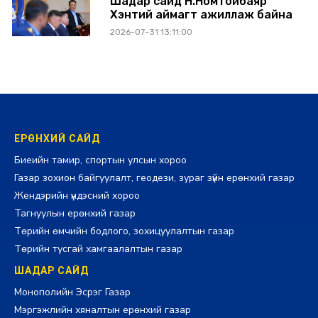
Шадар сайд Н.Номтойбаяр
Хэнтий аймагт ажиллаж байна
2026-07-31 13:11:00
ЕРӨНХИЙ САЙД
Биеийн тамир, спортын улсын хороо
Газар зохион байгуулалт, геодези, зураг зүйн ерөнхий газар
Жендэрийн үндэсний хороо
Тагнуулын ерөнхий газар
Төрийн өмчийн бодлого, зохицуулалтын газар
Төрийн тусгай хамгаалалтын газар
ШАДАР САЙД
Монополийн Эсрэг Газар
Мэргэжлийн хяналтын ерөнхий газар