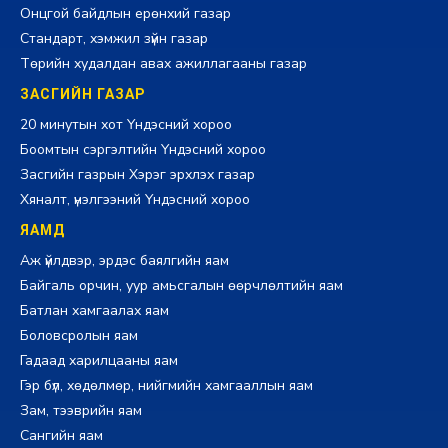
Онцгой байдлын ерөнхий газар
Стандарт, хэмжил зүйн газар
Төрийн худалдан авах ажиллагааны газар
ЗАСГИЙН ГАЗАР
20 минутын хот Үндэсний хороо
Боомтын сэргэлтийн Үндэсний хороо
Засгийн газрын Хэрэг эрхлэх газар
Хяналт, үнэлгээний Үндэсний хороо
ЯАМД
Аж үйлдвэр, эрдэс баялгийн яам
Байгаль орчин, уур амьсгалын өөрчлөлтийн яам
Батлан хамгаалах яам
Боловсролын яам
Гадаад харилцааны яам
Гэр бүл, хөдөлмөр, нийгмийн хамгааллын яам
Зам, тээврийн яам
Сангийн яам