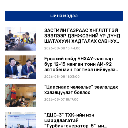
ШИНЭ МЭДЭЭ
ЗАСГИЙН ГАЗРААС ХӨНГӨЛӨЛТТЭЙ
ЗЭЭЛЭЭР ДЭМЖСЭНИЙ ҮР ДҮНД
ШАТАХУУН ХАДГАЛАХ САВНУУД
ЭХНЭЭСЭЭ АШИГЛАЛТАД ОРЖ
2026-08-08 15:44:00
БАЙНА
Ерөнхий сайд БНХАУ-аас сар
бүр 12-15 мянган тонн АИ-92
автобензин тогтмол нийлүүлэх
хүсэлт тавилаа
2026-08-08 11:03:00
“Цааснаас чөлөөлье” зөвлөлдөх
хэлэлцүүлэг боллоо
2026-08-07 18:17:00
"ДЦС-3” ТӨХК-ийн нэн
шаардлагатай
“Турбингенератор-5”-ын