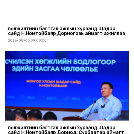
Өвөлжилтийн бэлтгэл ажлын хүрээнд Шадар
сайд Н.Номтойбаяр Дорноговь аймагт ажиллав
2026-08-06 09:08:00
Өвөлжилтийн бэлтгэл ажлын хүрээнд Шадар
сайд Н.Номтойбаяр Дорнод, Сүхбаатар аймагт