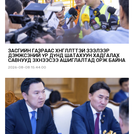
ЗАСГИЙН ГАЗРААС ХӨНГӨЛӨЛТТЭЙ ЗЭЭЛЭЭР
ДЭМЖСЭНИЙ ҮР ДҮНД ШАТАХУУН ХАДГАЛАХ
САВНУУД ЭХНЭЭСЭЭ АШИГЛАЛТАД ОРЖ БАЙНА
2026-08-08 15:44:00