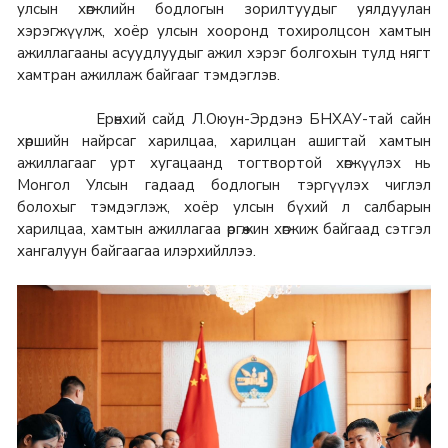
улсын хөгжлийн бодлогын зорилтуудыг уялдуулан
хэрэгжүүлж, хоёр улсын хооронд тохиролцсон хамтын
ажиллагааны асуудлуудыг ажил хэрэг болгохын тулд нягт
хамтран ажиллаж байгааг тэмдэглэв.
Ерөнхий сайд Л.Оюун-Эрдэнэ БНХАУ-тай сайн
хөршийн найрсаг харилцаа, харилцан ашигтай хамтын
ажиллагааг урт хугацаанд тогтвортой хөгжүүлэх нь
Монгол Улсын гадаад бодлогын тэргүүлэх чиглэл
болохыг тэмдэглэж, хоёр улсын бүхий л салбарын
харилцаа, хамтын ажиллагаа өргөжин хөгжиж байгаад сэтгэл
хангалуун байгаагаа илэрхийллээ.