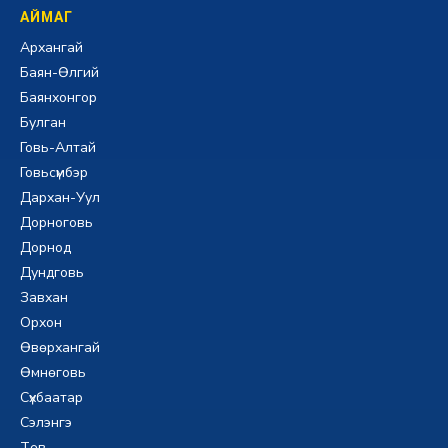
АЙМАГ
Архангай
Баян-Өлгий
Баянхонгор
Булган
Говь-Алтай
Говьсүмбэр
Дархан-Уул
Дорноговь
Дорнод
Дундговь
Завхан
Орхон
Өвөрхангай
Өмнөговь
Сүхбаатар
Сэлэнгэ
Төв