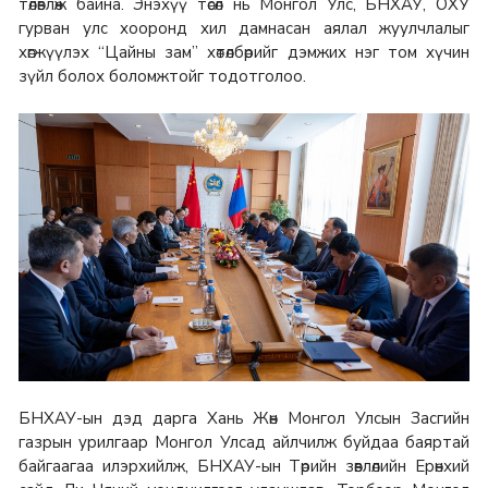
төлөвлөж байна. Энэхүү төсөл нь Монгол Улс, БНХАУ, ОХУ
гурван улс хооронд хил дамнасан аялал жуулчлалыг
хөгжүүлэх “Цайны зам” хөтөлбөрийг дэмжих нэг том хүчин
зүйл болох боломжтойг тодотголоо.
БНХАУ-ын дэд дарга Хань Жөн Монгол Улсын Засгийн
газрын урилгаар Монгол Улсад айлчилж буйдаа баяртай
байгаагаа илэрхийлж, БНХАУ-ын Төрийн зөвлөлийн Ерөнхий