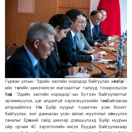
Гурван улсын “Эдийн засгийн коридор байгуулах хөтөлбөр”-
ийн төслийн шинэчилсэн жагсаалтыг талууд тохиролцсон
бөгөөд “Эдийн засгийн коридор”-ын бүтээн байгуулалтыг
эрчимжүүлэх, цаг алдалгүй хэрэгжүүлэхийн төлөө байгаагаа
илэрхийллээ. Мөн Буйр нуурыг түшиглэн усан боомт
байгуулах, хил дамнасан усан аялал жуулчлал хөгжүүлэх
саналыг Ерөнхий сайд шинээр дэвшүүлээд Буйр нуурын
ойр орчим 4C зэрэглэлийн нисэх буудал байгуулахаар