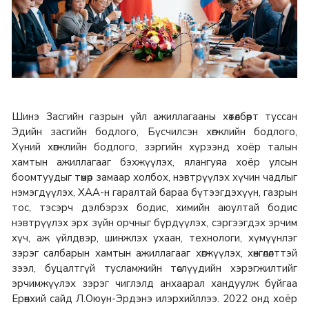
Шинэ Засгийн газрын үйл ажиллагааны хөтөлбөрт туссан
Эдийн засгийн бодлого, Бүсчилсэн хөгжлийн бодлого,
Хүний хөгжлийн бодлого, зэргийн хүрээнд хоёр талын
хамтын ажиллагааг бэхжүүлэх, ялангуяа хоёр улсын
боомтуудыг төмөр замаар холбох, нэвтрүүлэх хүчин чадлыг
нэмэгдүүлэх, ХАА-н гаралтай бараа бүтээгдэхүүн, газрын
тос, тэсэрч дэлбэрэх бодис, химийн аюултай бодис
нэвтрүүлэх эрх зүйн орчныг бүрдүүлэх, сэргээгдэх эрчим
хүч, аж үйлдвэр, шинжлэх ухаан, технологи, хүмүүнлэг
зэрэг салбарын хамтын ажиллагааг хөгжүүлэх, хөнгөлөлттэй
зээл, буцалтгүй тусламжийн төслүүдийн хэрэгжилтийг
эрчимжүүлэх зэрэг чиглэлд анхаарал хандуулж буйгаа
Ерөнхий сайд Л.Оюун-Эрдэнэ илэрхийллээ. 2022 онд хоёр