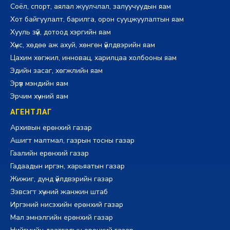
Соёл, спорт, аялал жуулчлал, залуучуудын яам
Хот байгуулалт, барилга, орон сууцжуулалтын яам
Хууль зүй, дотоод хэргийн яам
Хүнс, хөдөө аж ахуй, хөнгөн үйлдвэрийн яам
Цахим хөгжил, инновац, харилцаа холбооны яам
Эдийн засаг, хөгжлийн яам
Эрүүл мэндийн яам
Эрчим хүчний яам
АГЕНТЛАГ
Архивын ерөнхий газар
Ашигт малтмал, газрын тосны газар
Гаалийн ерөнхий газар
Гадаадын иргэн, харьяатын газар
Жижиг, дунд үйлдвэрийн газар
Зэвсэгт хүчний жанжин штаб
Иргэний нисэхийн ерөнхий газар
Мал эмнэлгийн ерөнхий газар