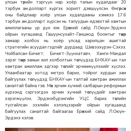
улсын төрийн тэргүүн нар хоёр талын худалдааг 20
тэрбум ам.долларт хүргэх зорилт дэвшүүлсэн. Өнгөрсөн
оны байдлаар хоёр улсын худалдааны хэмжээ 17.6
тэрбум ам.долларт хүрсэн нь талуудын идэвхтэй хамтын
ажиллагааны үр дүн юм. Ерөнхий сайд Л.Оюун-Эрдэнэ
ойрын хугацаанд Гашуунсухайт-Ганцмод боомтыг төмөр
замаар холбох нь хоёр улсад харилцан ашигтай
стратегийн асуудал гэдгийг дурдаад Шивээхүрэн-Сэхээ,
Чойбалсан-Бичигт, Бичигт-Зүүнхатавч, Ханги-Мандал
зэрэг төмөр замын хил холболтын төслүүдэд БНХАУ-ын тал
хамтран ажиллаж эдгээр төслийг эрчимжүүлэхийг хүслээ.
Улаанбаатар хотод метро барих, тойрог хурдын зам
байгуулах төслүүдэд БНХАУ-ын талтай хамтран ажиллах
саналтай байна гэв. Мөн эрчим хүчний салбарын реформын
хүрээнд сэргээгдэх эрчим хүчний төслүүдийг хамтран
хэрэгжүүлэх, Эрдэнэбүрэнгийн УЦС барих төслийн
тусгайлсан зээлийн хэлэлцээрийг ойрын хугацаанд
байгуулах саналтай байгаагаа Ерөнхий сайд Л.Оюун-
Эрдэнэ хэлэв.