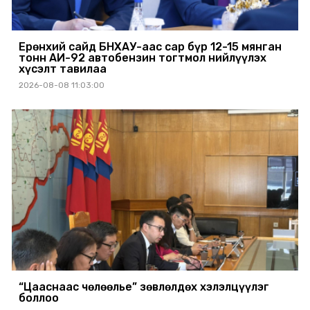
Ерөнхий сайд БНХАУ-аас сар бүр 12-15 мянган
тонн АИ-92 автобензин тогтмол нийлүүлэх
хүсэлт тавилаа
2026-08-08 11:03:00
“Цааснаас чөлөөлье” зөвлөлдөх хэлэлцүүлэг
боллоо