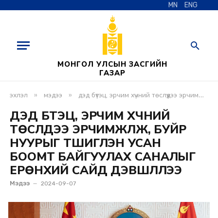
MN
ENG
МОНГОЛ УЛСЫН ЗАСГИЙН
ГАЗАР
»
»
эхлэл
мэдээ
дэд бүтэц, эрчим хүчний төслүүдээ эрчимжүүлж, буйр нуурыг түшиглэн усан боомт байгуулах саналыг ерөнхий сайд дэвшүүллээ
ДЭД БҮТЭЦ, ЭРЧИМ ХҮЧНИЙ
ТӨСЛҮҮДЭЭ ЭРЧИМЖҮҮЛЖ, БУЙР
НУУРЫГ ТҮШИГЛЭН УСАН
БООМТ БАЙГУУЛАХ САНАЛЫГ
ЕРӨНХИЙ САЙД ДЭВШҮҮЛЛЭЭ
Мэдээ
2024-09-07