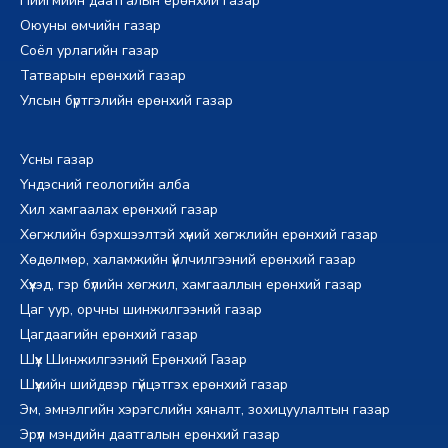
Нийгмийн даатгалын ерөнхий газар
Оюуны өмчийн газар
Соёл урлагийн газар
Татварын ерөнхий газар
Улсын бүртгэлийн ерөнхий газар
Усны газар
Үндэсний геологийн алба
Хил хамгаалах ерөнхий газар
Хөгжлийн бэрхшээлтэй хүний хөгжлийн ерөнхий газар
Хөдөлмөр, халамжийн үйлчилгээний ерөнхий газар
Хүүхэд, гэр бүлийн хөгжил, хамгааллын ерөнхий газар
Цаг уур, орчны шинжилгээний газар
Цагдаагийн ерөнхий газар
Шүүх Шинжилгээний Ерөнхий Газар
Шүүхийн шийдвэр гүйцэтгэх ерөнхий газар
Эм, эмнэлгийн хэрэгслийн хяналт, зохицуулалтын газар
Эрүүл мэндийн даатгалын ерөнхий газар