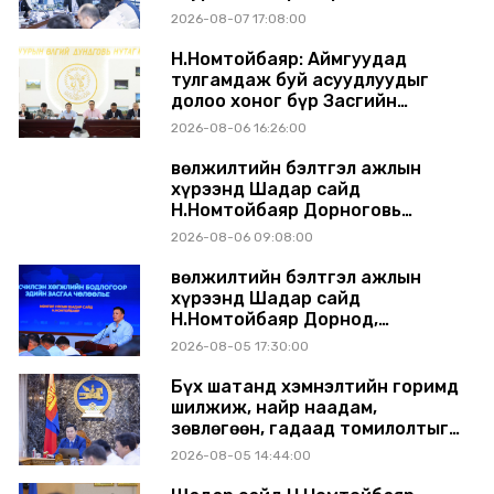
шинэчлэлийн төсвийг
2026-08-07 17:08:00
шийдвэрлэхээр болов
Н.Номтойбаяр: Аймгуудад
тулгамдаж буй асуудлуудыг
долоо хоног бүр Засгийн
газрын хуралдаанд
2026-08-06 16:26:00
танилцуулж, шийдвэрлүүлнэ
Өвөлжилтийн бэлтгэл ажлын
хүрээнд Шадар сайд
Н.Номтойбаяр Дорноговь
аймагт ажиллав
2026-08-06 09:08:00
Өвөлжилтийн бэлтгэл ажлын
хүрээнд Шадар сайд
Н.Номтойбаяр Дорнод,
Сүхбаатар аймагт ажиллав
2026-08-05 17:30:00
Бүх шатанд хэмнэлтийн горимд
шилжиж, найр наадам,
зөвлөгөөн, гадаад томилолтыг
хориглолоо
2026-08-05 14:44:00