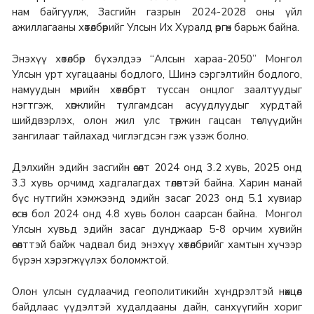
нам байгуулж, Засгийн газрын 2024-2028 оны үйл
ажиллагааны хөтөлбөрийг Улсын Их Хуралд өргөн барьж байна.
Энэхүү хөтөлбөр бүхэлдээ “Алсын хараа-2050” Монгол
Улсын урт хугацааны бодлого, Шинэ сэргэлтийн бодлого,
намуудын мөрийн хөтөлбөрт туссан онцлог заалтуудыг
нэгтгэж, хөгжлийн тулгамдсан асуудлуудыг хурдтай
шийдвэрлэх, олон жил улс төржин гацсан төслүүдийн
зангилааг тайлахад чиглэгдсэн гэж үзэж болно.
Дэлхийн эдийн засгийн өсөлт 2024 онд 3.2 хувь, 2025 онд
3.3 хувь орчимд хадгалагдах төлөвтэй байна. Харин манай
бүс нутгийн хэмжээнд эдийн засаг 2023 онд 5.1 хувиар
өссөн бол 2024 онд 4.8 хувь болон саарсан байна. Монгол
Улсын хувьд эдийн засаг дунджаар 5-8 орчим хувийн
өсөлттэй байж чадвал бид энэхүү хөтөлбөрийг хамтын хүчээр
бүрэн хэрэгжүүлэх боломжтой.
Олон улсын судлаачид геополитикийн хүндрэлтэй нөхцөл
байдлаас үүдэлтэй худалдааны дайн, санхүүгийн хориг