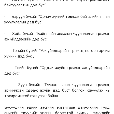
байгуулалтын дэд бүс”,
· Баруун бүсийг “Эрчим хүчний төрөлжсөн, байгалийн аялал
жуулчлалын дэд бүс”,
· Хойд бүсийг “Байгалийн аялалын жуулчлалын төрөлжсөн,
аж үйлдвэрийн дэд бүс”,
· Говийн бүсийг “Аж үйлдвэрийн төрөлжсөн, ногоон эрчим
хүчний дэд бүс”,
· Төвийн бүсийг “Хөдөө аж ахуйн төрөлжсөн, аж үйлдвэрийн
дэд бүс”,
· Зүүн бүсийг “Түүхэн аялал жуулчлалын төрөлжсөн,
эрчимжсэн хөдөө аж ахуйн дэд бүс” болгон хөгжүүлэх нь
тохиромжтой гэж үзэж байна.
Бүсүүдийн эдийн засгийн эргэлтийн дэмжихийн тулд
аймгийн төвүүдийг хилийн боомттой, аймгийн төвүүдийг