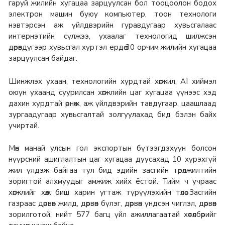
гаруй жилийн хугацаа зарцуулсан бол тооцоолон бодох
электрон машин буюу компьютер, тоон технологи
нэвтэрсэн аж үйлдвэрийн гуравдугаар хувьсгалаас
интернэтийн сүлжээ, ухаалаг технологид шилжсэн
дөрөвдүгээр хувьсгал хүртэл ердөө 30 орчим жилийн хугацаа
зарцуулсан байдаг.
Шинжлэх ухаан, технологийн хурдтай хөгжил, AI хиймэл
оюун ухаанд суурилсан хөгжлийн цаг хугацаа үүнээс хэд
дахин хурдтай өрнөж, аж үйлдвэрийн тавдугаар, цаашлаад
зургаадугаар хувьсгалтай золгуулахад бид бэлэн байх
учиртай.
Мөн манай улсын гол экспортын бүтээгдэхүүн болсон
нүүрсний ашиглалтын цаг хугацаа дуусахад 10 хүрэхгүй
жил үлдэж байгаа тул бид эдийн засгийн төрөлжилтийн
зоригтой алхмуудыг амжиж хийх ёстой. Тийм ч учраас
хөгжлийг хөөж биш харин угтаж түрүүлэхийн төлөө Засгийн
газраас дөрвөн жилд, дөрвөн бүлэг, дөрвөн үндсэн чиглэл, дөрвөн
зорилготой, нийт 577 багц үйл ажиллагаатай хөтөлбөрийг