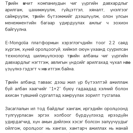
Төрийн өмчит компаниудын чиг үүргийн давхардлыг
арилгаж, цахимжуулж, гүйцэтгэл, хяналт, үнэлгээг
сайжруулж, төрийн бүтээмжийг дээшлүүлж, олон улсын
менежментийн багаар удирдуулах ажлыг ч зохион
байгуулна.
E-Mongolia платформын хэрэглэгчдийн тоог 2.2 саяд
хүргэж, хүний оролцоогүй, хиймэл оюун ухаанд суурилсан
технологид шилжүүлснээр төрийн албаны чиг үүргийн
давхардлыг нэгтгэж, авлигын үндсийг арилгахад чухал нөлөө
үзүүлнэ гэдэгт ч мөн итгэж байна.
Төрийн албанд таваас дээш жил үр бүтээлтэй ажиллаж
буй албан хаагчийг “1+2” буюу гадаадад хэлний болон
ахисан түвшний сургалтад хамруулах зорилт тусгалаа.
Засаглалын ил тод байдлыг хангаж, иргэдийн оролцоонд
тулгуурласан эргэх холбоог бүрдүүлэхэд ирээдүйн
удирдагчид, хүн амын дийлэнх хэсэг болсон залуучуудыг
ойлгож, оролцоог нь хангах, хамтарч ажиллах нь манай