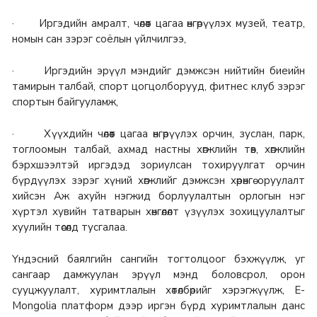
· Иргэдийн амралт, чөлөөт цагаа өнгөрүүлэх музей, театр,
номын сан зэрэг соёлын үйлчилгээ,
· Иргэдийн эрүүл мэндийг дэмжсэн нийтийн биеийн
тамирын талбай, спорт цогцолборууд, фитнес клуб зэрэг
спортын байгууламж,
· Хүүхдийн чөлөөт цагаа өнгөрүүлэх орчин, зуслан, парк,
тоглоомын талбай, ахмад настны хөгжлийн төв, хөгжлийн
бэрхшээлтэй иргэдэд зориулсан тохируулгат орчин
бүрдүүлэх зэрэг хүний хөгжлийг дэмжсэн хөрөнгө оруулалт
хийсэн Аж ахуйн нэгжид борлуулалтын орлогын нэг
хүртэл хувийн татварын хөнгөлөлт үзүүлэх зохицуулалтыг
хуулийн төсөлд тусгалаа.
Үндэсний баялгийн сангийн тогтолцоог бэхжүүлж, уг
сангаар дамжуулан эрүүл мэнд боловсрол, орон
сууцжуулалт, хуримтлалын хөтөлбөрийг хэрэгжүүлж, E-
Mongolia платформ дээр иргэн бүрд хуримтлалын данс