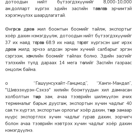
дотоодын нийт бүтээгдэхүүнийг 8,000-10,000
ам.долларт хүргэх эдийн засгийн төлөвлөгөөг эрчимтэй
хэрэгжүүлэх шаардлагатай.
Өнгөрсөн дөрвөн жил боомтын боомийг тайлж, экспортыг
хоёр дахин нэмэгдүүлж, дотоодын нийт бүтээгдэхүүнийг
37 их наяд төгрөгөөс 68.9 их наяд төгрөгт хүргэсэн шиг ирэх
дөрвөн жилд эрчээ алдсан эрчим хүчний салбарыг эргэн
сэргээж, хөгжлийн боомийг тайлах болно. Эдийн засгийг
тэлэхийн тулд дараах 14 мега төслийг Засгийн газраас
онцолж байна.
o “Гашуунсухайт-Ганцмод”, “Ханги-Мандал”,
"Шивээхүрэн-Сэхээ" хилийн боомтуудын хил дамнасан
холболтын төмөр зам, ачаа тээврийн шилжүүлэн ачих
терминалыг барьж дуусгаж, экспортын хүчин чадлыг 40
сая.тн хүртэл, экспортын орлогыг хоёр дахин, төмөр замаар
нүүрс экспортлох хүчин чадлыг гурав дахин, зорчигч
болон ачаа тээврийн нэвтрэх хүчин чадлыг хоёр дахин
нэмэгдүүлнэ.