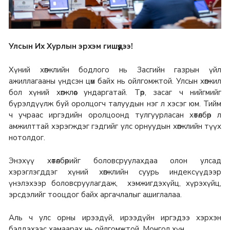
Улсын Их Хурлын эрхэм гишүүдээ!
Хүний хөгжлийн бодлого нь Засгийн газрын үйл
ажиллагааны үндсэн цөм байх нь ойлгомжтой. Улсын хөгжил
бол хүний хөгжлөөс ундаргатай. Төр, засаг ч нийгмийг
бүрэлдүүлж буй оролцогч талуудын нэг л хэсэг юм. Тийм
ч учраас иргэдийн оролцоонд тулгуурласан хөтөлбөр л
амжилттай хэрэгждэг гэдгийг улс орнуудын хөгжлийн түүх
нотолдог.
Энэхүү хөтөлбөрийг боловсруулахдаа олон улсад
хэрэглэгддэг хүний хөгжлийн суурь индексүүдээр
үнэлэхээр боловсруулагдаж, хэмжигдэхүйц, хүрэхүйц,
эрсдэлийг тооцдог байх аргачлалыг ашиглалаа.
Аль ч улс орны ирээдүй, ирээдүйн иргэдээ хэрхэн
бэлдэхээс хамаарах нь ойлгомжтой. Монгол хүн