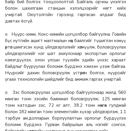
байр бий болгох тооцоололтой. Байгаль орчны үнэлгээ
болон цахилгаан станцын хэлэлцээрийг нягт хийх
учиртай. Оюутолгойн гэрээнд гаргасан алдааг бид
давтах ёсгүй.
o Нүүрс-хими, Кокс-химийн цогцолбор байгуулна. Говийн
бүс нутгийн ашигт малтмалын нөөц баялгийг түшиглэн нэмүү
өртөг шингэсэн хүнд үйлдвэрлэлийг хөгжүүлж, боловсруулах
үйлдвэрлэлийг нэг шат ахиулснаар экспортын орлогыг
нэмэгдүүлэх, олон улсын түүхийн эдийн үнээс хараат
байдлыг бууруулах боломж бүрдэнэ хэмээн үзэж байгаа.
Нүүрсийг дахин боловсруулж устөрөгч болгох, нүүрсийг
угаах технологийн шийдлийг бид амжиж гаргах учиртай.
o Зэс боловсруулах цогцолбор байгуулснаар жилд 560
мянган тонн зэсийн баяжмал боловсруулж, 125 мянган
тонн катодын зэс, 72 кг алт, 38.2 тонн мөнгөн гулдмай
болон 182 мянган тонн элементийн хүхэр үйлдвэрлэж, 1.1
тэрбум ам.долларын борлуулалтын орлогыг бүрдүүлэх
боломж бүрдэнэ. Гурван байршлын аль нэгийг сонгох,