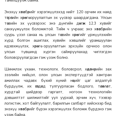
танилцуулж байна.
Энэхүү хөтөлбөрийг хэрэгжүүлэхэд нийт 120 орчим их наяд
төгрөгийн хөрөнгө оруулалтын эх үүсвэр шаардагдана. Улсын
төсвийн эх үүсвэрээс энэ дүнгийн дөнгөж 12.3 хувийг
санхүүжүүлэх боломжтой. Тийм ч учраас энэ хөтөлбөрийн
суурь үзэл санаа нь улсын төсвийн хөрөнгийг үржүүлэхийн
хүрд болгон ашиглах, хувийн хэвшлийг урамшуулан
идэвхжүүлэх, хөрөнгө оруулалтын эрхзүйн орчноо олон
улсын түвшинд хүргэн сайжруулахад чиглэгдэн
боловсруулагдсан гэж үзэж болно.
Шинжлэх ухаан, технологи, боловсрол, хөдөлмөрийн зах
зээлийн нийцэл, олон улсын экспертүүдтэй хамтран
ажиллах чадавх бүхий хүний нөөцийг цаг алдалгүй
бүрдүүлж, их өгөгдөлд тулгуурласан бодлого, төлөвлөлт,
хурдтай шийдвэр гаргалт, ногоон технологийн
дэвшилтэт шилжилтийг уул уурхай, эрчим хүч, тээвэр
логистик, хот байгуулалт, барилгын салбарт хийснээр бид
энэхүү хөтөлбөрийг бүрэн хэрэгжүүлэх боломж бүрдэнэ гэж
үзэж байна.