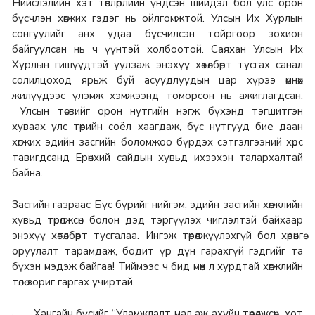
Нийслэлийн хэт төвлөрлийн үндсэн шийдэл бол улс орон
бүсчлэн хөгжих гэдэг нь ойлгомжтой. Улсын Их Хурлын
сонгуулийг анх удаа бүсчилсэн тойргоор зохион
байгуулсан нь ч үүнтэй холбоотой. Саяхан Улсын Их
Хурлын гишүүдтэй уулзаж энэхүү хөтөлбөрт тусгах санал
солилцоход ярьж буй асуудлуудын цар хүрээ өмнөх
жилүүдээс үлэмж хэмжээнд томорсон нь ажиглагдсан.
Улсын төсвийг орон нутгийн нэгж бүхэнд тэгшитгэн
хуваах улс төрийн соёл хаагдаж, бүс нутгууд бие даан
хөгжих эдийн засгийн боломжоо бүрдэх сэтгэлгээний хөрс
тавигдсанд Ерөнхий сайдын хувьд ихээхэн талархалтай
байна.
Засгийн газраас Бүс бүрийг нийгэм, эдийн засгийн хөгжлийн
хувьд төрөлжсөн болон дэд тэргүүлэх чиглэлтэй байхаар
энэхүү хөтөлбөрт тусгалаа. Ингэж төрөлжүүлэхгүй бол хөрөнгө
оруулалт тарамдаж, бодит үр дүн гарахгүй гэдгийг та
бүхэн мэдэж байгаа! Тиймээс ч бид мөн л хурдтай хөгжлийн
төлөө зориг гаргах учиртай.
· Хангайн бүсийг “Уламжлалт мал аж ахуйн төрөлжсөн, хот