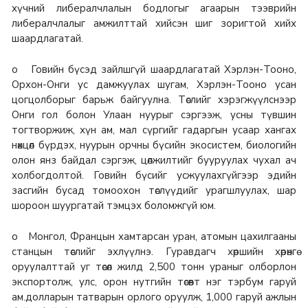
хүчний либералчлалын бодлогыг агаарын тээврийн
либералчлалыг амжилттай хийсэн шиг зоригтой хийх
шаардлагатай.
o Говийн бүсэд зайлшгүй шаардлагатай Хэрлэн-Тооно,
Орхон-Онги ус дамжуулах шугам, Хэрлэн-Тооно усан
цогцолборыг барьж байгуулна. Төслийг хэрэгжүүлснээр
Онги гол болон Улаан нуурыг сэргээж, усны түвшин
тогтворжиж, хүн ам, мал сүргийг гадаргын усаар хангах
нөхцөл бүрдэх, нуурын орчны бүсийн экосистем, биологийн
олон янз байдал сэргэж, цөлжилтийг бууруулах чухал ач
холбогдолтой. Говийн бүсийг усжуулахгүйгээр эдийн
засгийн бусад томоохон төслүүдийг урагшлуулах, шар
шороон шуургатай тэмцэх боломжгүй юм.
o Монгол, Францын хамтарсан уран, атомын цахилгааны
станцын төслийг эхлүүлнэ. Гуравдагч хөршийн хөрөнгө
оруулалттай уг төсөл жилд 2,500 тонн ураныг олборлон
экспортолж, улс, орон нутгийн төсөвт нэг тэрбум гаруй
ам.долларын татварын орлого оруулж, 1,000 гаруй ажлын