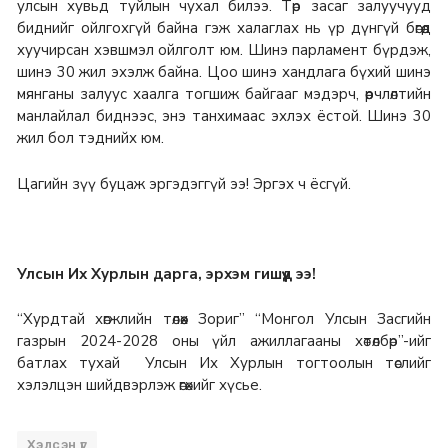
улсын хувьд туйлын чухал билээ. Төр засаг залуучууд
биднийг ойлгохгүй байна гэж халаглах нь үр дүнгүй бөгөөд
хуучирсан хэвшмэл ойлголт юм. Шинэ парламент бүрдэж,
шинэ 30 жил эхэлж байна. Цоо шинэ хандлага бүхий шинэ
мянганы залуус хаалга тогшиж байгааг мэдэрч, өөрчлөлтийн
манлайлал биднээс, энэ танхимаас эхлэх ёстой. Шинэ 30
жил бол тэднийх юм.
Цагийн зүү буцаж эргэдэггүй ээ! Эргэх ч ёсгүй.
Улсын Их Хурлын дарга, эрхэм гишүүд ээ!
“Хурдтай хөгжлийн төлөөх Зориг” “Монгол Улсын Засгийн
газрын 2024-2028 оны үйл ажиллагааны хөтөлбөр”-ийг
батлах тухай Улсын Их Хурлын тогтоолын төслийг
хэлэлцэн шийдвэрлэж өгөхийг хүсье.
Хэлсэн үг