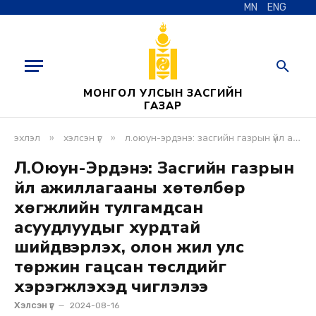
MN
ENG
МОНГОЛ УЛСЫН ЗАСГИЙН
ГАЗАР
»
»
эхлэл
хэлсэн үг
л.оюун-эрдэнэ: засгийн газрын үйл ажиллагааны хөтөлбөр хөгжлийн тулгамдсан асуудлуудыг хурдтай шийдвэрлэх, олон жил улс төржин гацсан төслүүдийг хэрэгжүүлэхэд чиглэлээ
Л.Оюун-Эрдэнэ: Засгийн газрын
үйл ажиллагааны хөтөлбөр
хөгжлийн тулгамдсан
асуудлуудыг хурдтай
шийдвэрлэх, олон жил улс
төржин гацсан төслүүдийг
хэрэгжүүлэхэд чиглэлээ
Хэлсэн үг
2024-08-16