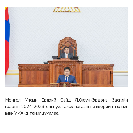
Монгол Улсын Ерөнхий Сайд Л.Оюун-Эрдэнэ Засгийн
газрын 2024-2028 оны үйл ажиллагааны хөтөлбөрийн төслийг
өнөөдөр УИХ-д танилцууллаа.