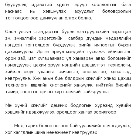
бууруулж, идэвхтэй хөдөлгөөн, эрүүл хооллолтыг бага
наснаас нь хэвшүүлэх асуудлыг боловсролын
тогтолцоогоор дамжуулан олгох болно.
Олон улсын стандартыг бүрэн нэвтрүүлэхийн зэрэгцээ
эм, эмнэлгийн хэрэгслийн салбар дундын мэдээллийн
нэгдсэн тогтолцоог бүрдүүлж, эмийн импортыг бүрэн
цахимжуулна. Иргэн эрүүл мэндийн тусламж, үйлчилгээг
орон зай, цаг хугацаанаас үл хамааран авах боломжийг
нэмэгдүүлж, цахим эрүүл мэндийн дэвшилтэт технологи,
хиймэл оюун ухааныг эмчилгээ, оношилгоо, хяналтад
нэвтрүүлнэ. Хүн амын бие бялдрын хөгжлийг хянах цахим
технологи, өгөгдлийн системийг хөгжүүлж, нийтийн биеийн
тамир, спортын орчны хүртээмжийг сайжруулна.
Мөн хүний хөгжлийг дэмжих бодлогын хүрээнд хувийн
хэвшлийг идэвхжүүлэх, оролцоог хангах зорилгоор
· Мод тарих болон ногоон байгууламжийг нэмэгдүүлэх,
хог хаягдлын шинэ менежмент нэвтрүүлэх