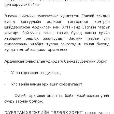
дүн харуулж байна.
Энэхүү нийгмийн хүлээлтийг хүндэтгэн Ерөнхий сайдын
хувьд сонгуулийн холимог тогтолцоог хамтран
шийдвэрлэсэн Ардчилсан нам, ХҮН намд Засгийн газрыг
хамтарч байгуулах санал тавьж, бусад намын мөрийн
хөтөлбөрийн онцлох заалтуудыг Засгийн газрын үйл
ажиллагааны хөтөлбөрт тусган сонгогчдын санал бүхэнд
хүндэтгэлтэй хандахыг эрмэлзлээ.
Ардчилсан хувьсгалын удирдагч Санжаасүрэнгийн Зориг
· Улсын эрх ашиг нэгдүгээрт,
· Улс төрийн намын эрх ашиг хоёрдугаарт,
· Хувийн эрх ашиг эцэст нь байх тухай хэлсэн үгийг
суурь зарчим болгож,
“ХУРДТАЙ ХӨГЖЛИЙН ТӨЛӨӨХ ЗОРИГ” гэрээг гурван