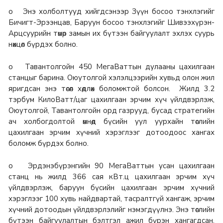
o Энэ холболтууд хийгдсэнээр Зүүн босоо тэнхлэгийг
Бичигт-Эрээнцав, Баруун босоо тэнхлэгийг Шивээхүрэн-
Арцсуурийн төмөр замын их бүтээн байгуулалт эхлэх суурь
нөхцөл бүрдэх болно.
o Тавантолгойн 450 МегаВаттын дулааны цахилгаан
станцыг барина. Оюутолгой хэлэлцээрийн хувьд олон жил
яригдсан энэ төсөл хөдлөх боломжтой болсон. Жилд 3.2
тэрбум КилоВатт/цаг цахилгаан эрчим хүч үйлдвэрлэж,
Оюутолгой, Тавантолгойн орд газрууд, бусад стратегийн
ач холбогдолтой өмнөд бүсийн уул уурхайн төслийн
цахилгаан эрчим хүчний хэрэглээг дотоодоос хангах
боломж бүрдэх болно.
o Эрдэнэбүрэнгийн 90 МегаВаттын усан цахилгаан
станц нь жилд 366 сая кВт.ц цахилгаан эрчим хүч
үйлдвэрлэж, баруун бүсийн цахилгаан эрчим хүчний
хэрэглээг 100 хувь найдвартай, тасралтгүй хангаж, эрчим
хүчний дотоодын үйлдвэрлэлийг нэмэгдүүлнэ. Энэ төслийн
бүтээн байгуулалтын бэлтгэл ажил бүрэн хангагдсан.