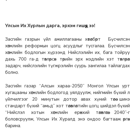
Улсын Их Хурлын дарга, эрхэм гишүүд ээ!
Засгийн газрын үйл ажиллагааны хөтөлбөрт Бүсчилсэн
хөгжлийн реформын цогц асуудлыг тусгалаа. Бүсчилсэн
хөгжлийн бодлогын хүрээнд Нийслэлийн их, бага тойруу
дахь 700 га-д төвлөрсөн төрийн эрх мэдлийн хэт төвлөрөл
задарч, нийслэлийн түгжрэлийн суурь зангилаа тайлагдах
болно.
Засгийн газар “Алсын хараа-2050” Монгол Улсын урт
хугацааны хөгжлийн бодлогод уялдуулж, нийгмийн бүхий л
үйлчилгээг 20 минутын дотор авах хүний төлөө шинэ
стандарт бүхий “амьд” хот төлөвлөлтийн цогц шийдэл бүхий
“Нийслэл хотын хөгжлийн ерөнхий төлөвлөгөө 2040”-г
боловсруулж, Улсын Их Хуралд энэ ондоо багтааж өргөн
барина.