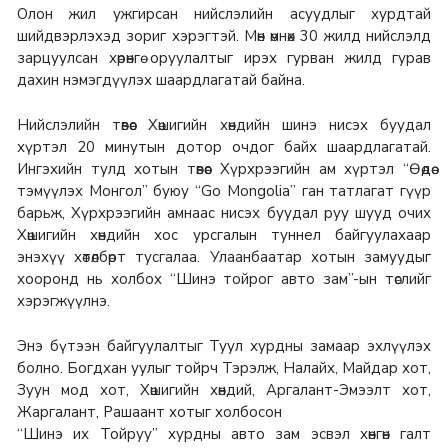
Олон жил ужгирсан нийслэлийн асуудлыг хурдтай
шийдвэрлэхэд зориг хэрэгтэй. Мөн өмнөх 30 жилд нийслэлд
зарцуулсан хөрөнгө оруулалтыг ирэх гурван жилд гурав
дахин нэмэгдүүлэх шаардлагатай байна.
Нийслэлийн төвөөс Хөшигийн хөндийн шинэ нисэх буудал
хүртэл 20 минутын дотор очдог байх шаардлагатай.
Ингэхийн тулд хотын төвөөс Хүрхрээгийн ам хүртэл “Өөдөө
тэмүүлэх Монгол” буюу “Go Mongolia” ган татлагат гүүр
барьж, Хүрхрээгийн амнаас нисэх буудал руу шууд очих
Хөшигийн хөндийн хос урсгалын туннел байгуулахаар
энэхүү хөтөлбөрт тусгалаа. Улаанбаатар хотын замуудыг
хооронд нь холбох “Шинэ тойрог авто зам”-ын төслийг
хэрэгжүүлнэ.
Энэ бүтээн байгуулалтыг Туул хурдны замаар эхлүүлэх
болно. Богдхан уулыг тойрч Тэрэлж, Налайх, Майдар хот,
Зуун мод хот, Хөшигийн хөндий, Аргалант-Эмээлт хот,
Жаргалант, Рашаант хотыг холбосон
“Шинэ их Тойруу” хурдны авто зам эсвэл хөнгөн галт