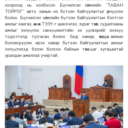
хооронд нь холбосон Бүсчилсэн хөгжлийн “ТАВАН
ТОЙРОГ” авто замын их бүтээн байгуулалтыг өрнүүлэх
болно. Бүсчилсэн хөгжлийн бүтээн байгуулалтын бэлтгэл
ажлыг хангах, өмнөх ТЭЗҮ-г шинэчлэх, зураг төсөв, судалгааны
ажлыг эхлүүлэх санхүүжилтийн эх үүсвэрийг энэхүү
тодотголд тусгасан болно. Бид намар, өвөлдөө амжин
боловсруулж, ирэх хавар бүтээн байгуулалтын ажлыг
эхлүүлэхэд бэлэн болсон байхын төлөө цаг хугацаатай
уралдан ажиллах учиртай.