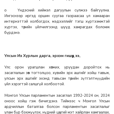
o Үндэсний хиймэл дагуулын сүлжээ байгуулна.
Ингэснээр иргэд оршин суугаа газраасаа үл хамааран
интернэттэй холбогдох, мэдээллийг тэгш хүртээмжтэй
хүртэх, төрийн үйлчилгээнд шууд хамрагдах боломж
бүрдэнэ.
Улсын Их Хурлын дарга, эрхэм гишүүд ээ,
Улс орон урагшлан хөгжих, уруудан доройтох нь
засаглалын зөв тогтолцоо, хувийн эрх ашгийг хойш тавьж,
улсын эрх ашгийг эхэнд тавьсан төрийн зүтгэлтнүүдийн
үйл хэрэгтэй салшгүй холбоотой.
Монгол Улсын парламентын засаглал 1992-2024 он, 2024
оноос хойш гэж бичигдэнэ. Тиймээс ч Монгол Улсын
ардчиллын баталгаа болсон парламентын засаглалыг
улам бүр бэхжүүлэх, нүдний цөцгий мэт хайрлан хамгаалах,