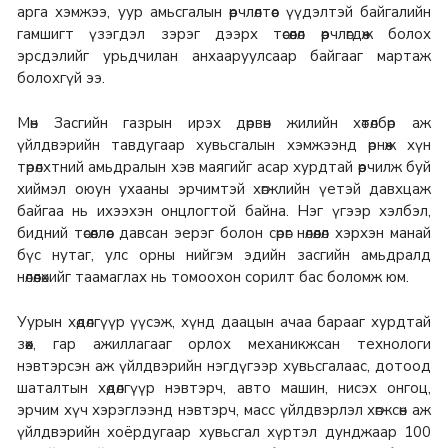
арга хэмжээ, уур амьсгалын өөрчлөлтөөс үүдэлтэй байгалийн
гамшигт үзэгдэл зэрэг дээрх төсөөлөл өөрчлөгдөж болох
эрсдэлийг урьдчилан анхааруулсаар байгааг мартаж
болохгүй ээ.
Мөн Засгийн газрын ирэх дөрвөн жилийн хөтөлбөр аж
үйлдвэрийн тавдугаар хувьсгалын хэмжээнд өрнөж хүн
төрөлхтний амьдралын хэв маягийг асар хурдтай өөрчилж буй
хиймэл оюун ухааны эрчимтэй хөгжлийн үетэй давхцаж
байгаа нь ихээхэн онцлогтой байна. Нэг үгээр хэлбэл,
бидний төсөөллөөс давсан эерэг болон сөрөг нөлөөлөл хэрхэн манай
бүс нутаг, улс орны нийгэм эдийн засгийн амьдралд
нөлөөлөхийг таамаглах нь томоохон сорилт бас боломж юм.
Уурын хөдөлгүүр үүсэж, хүнд даацын ачаа барааг хурдтай
зөөх, гар ажиллагааг орлох механикжсан технологи
нэвтэрсэн аж үйлдвэрийн нэгдүгээр хувьсгалаас, дотоод
шаталтын хөдөлгүүр нэвтэрч, авто машин, нисэх онгоц,
эрчим хүч хэрэглээнд нэвтэрч, масс үйлдвэрлэл хөгжсөн аж
үйлдвэрийн хоёрдугаар хувьсгал хүртэл дунджаар 100