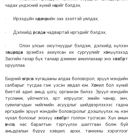
чадах үндэсний хүний нөөцийг бэлдэх,
· Ирээдүйн хөдөлмөрийн зах зээлтэй уялдах,
· Дэлхийд өрсөлдөх чадвартай иргэдийг бэлдэх,
· Олон улсын оюутнуудыг бэлдэж, дэлхийд хүлээн
зөвшөөрөгдөх эрэмбээ ахиулсан их сургуулийг хөгжүүлэхэд
Засгийн газар бүх талаар дэмжин ажиллахаар энэ хөтөлбөрт
орууллаа.
Бидний өнгөрсөн хугацааны алдаа боловсрол, эрүүл мэндийн
салбарыг тусдаа гэж үзсэн явдал юм. Хөгжил бол хүний
биетэй адил амьд цогц организм билээ. Эрүүл мэндийн
тусламж, үйлчилгээ, эрт илрүүлэг, эмийн чанар, эмч,
сувилагчдын нийгмийн асуудлыг шийдвэрлэхээс гадна
иргэдийн эрүүл мэндийн боловсролыг дээшлүүлэх нь нэн
чухал болохыг энэхүү хөтөлбөрт голлон тусгасан. Хүн амын
өвчлөл, нас баралтын тэргүүлэх шалтгаан болж буй
амьдралын буруу хэвшил, архи, тамхины хэрэглээг