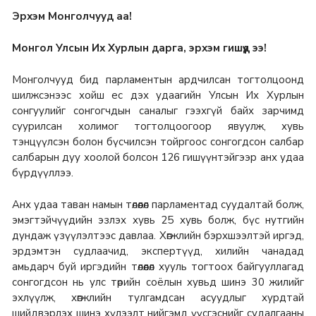
Эрхэм Монголчууд аа!
Монгол Улсын Их Хурлын дарга, эрхэм гишүүд ээ!
Монголчууд бид парламентын ардчилсан тогтолцоонд
шилжсэнээс хойш ес дэх удаагийн Улсын Их Хурлын
сонгуулийг сонгогчдын саналыг гээхгүй байх зарчимд
суурилсан холимог тогтолцоогоор явуулж, хувь
тэнцүүлсэн болон бүсчилсэн тойргоос сонгогдсон салбар
салбарын дуу хоолой болсон 126 гишүүнтэйгээр анх удаа
бүрдүүллээ.
Анх удаа таван намын төлөөлөл парламентад суудалтай болж,
эмэгтэйчүүдийн эзлэх хувь 25 хувь болж, бүс нутгийн
дундаж үзүүлэлтээс давлаа. Хөгжлийн бэрхшээлтэй иргэд,
эрдэмтэн судлаачид, экспертүүд, хилийн чанадад
амьдарч буй иргэдийн төлөөлөл хууль тогтоох байгууллагад
сонгогдсон нь улс төрийн соёлын хувьд шинэ 30 жилийг
эхлүүлж, хөгжлийн тулгамдсан асуудлыг хурдтай
шийдвэрлэх шинэ хүлээлт нийгэмд үүсгэснийг судалгааны