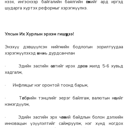
нээх, ингэснээр байгалийн баялгийн өгөөжийг ард иргэд
шударга хүртэх реформыг хэрэгжүүлнэ.
Улсын Их Хурлын эрхэм гишүүдээ!
Энэхүү дэвшүүлсэн нийгмийн бодлогын зорилтуудаа
хэрэгжүүлэхэд өмнө нь дурдсанчлан
· Эдийн засгийн өсөлтийг ирэх дөрвөн жилд 5-6 хувьд
хадгалж,
· Инфляцыг нэг оронтой тоонд барьж,
· Төлбөрийн тэнцлийг эерэг байлгаж, валютын нөөцийг
нэмэгдүүлж,
· Эдийн засгийн эрх чөлөөний байдлын болон дэлхийн
инновацын үзүүлэлтийг сайжруулж, нэг хүнд ногдох