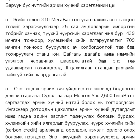
Баруун бүс нутгийн эрчим хүчний хэрэглээний цөм.
o Эгийн голын 310 МегаВаттын усан цахилгаан станцын
төслийг хэрэгжүүлснээр 25 сая ам.долларын импортын
төлбөрийг хэмнэх, түүхий нүүрсний хэрэглээг жил бүр 439
мянган тонноор, хүлэмжийн хийн ялгаруулалтыг 709
мянган тонноор бууруулах ач холбогдолтой төсөл бөгөөд
тохируулагч станц юм. Байгаль далайд нөлөөлөх нөлөөллийн
үнэлгээг яаравчлах шаардлагатай бөгөөд энэ төсөл
удааширсан тохиолдолд III цахилгаан станцын өргөтгөлийг
зайлгүй хийх шаардлагатай.
o Сэргээгдэх эрчим хүч үйлдвэрлэх чиглэлд бодлогын
дэвшил гаргана. Судалгаагаар Монгол Улс 2,600 ГигаВатт
сэргээгдэх эрчим хүчний нөөцтэй болох нь тогтоогдсон.
Ингэснээр дотоодын цахилгаан эрчим хүчний дутагдлыг
нөхөхөөс гадна эдийн засгийг төрөлжүүлэх боломж бүрдэх,
хүлэмжийн хийн ялгарлыг бууруулах, нүүрс хүчлийн хийн
(carbon credit) арилжаанд оролцож, нэмэлт орлого олох
боломж нээгдэнэ. Энэ төслүүдийг хэрэгжүүлэхэд эрчим