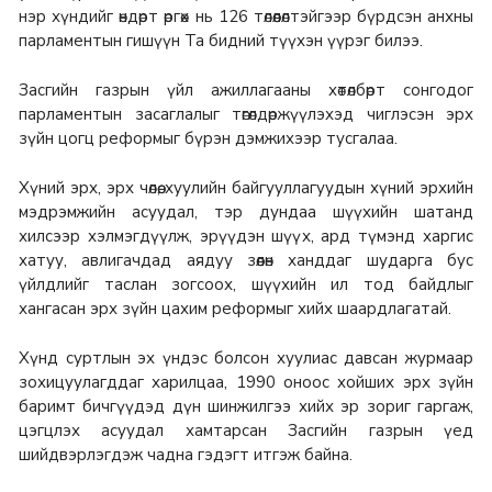
нэр хүндийг өндөрт өргөх нь 126 төлөөлөлтэйгээр бүрдсэн анхны
парламентын гишүүн Та бидний түүхэн үүрэг билээ.
Засгийн газрын үйл ажиллагааны хөтөлбөрт сонгодог
парламентын засаглалыг төгөлдөржүүлэхэд чиглэсэн эрх
зүйн цогц реформыг бүрэн дэмжихээр тусгалаа.
Хүний эрх, эрх чөлөө, хуулийн байгууллагуудын хүний эрхийн
мэдрэмжийн асуудал, тэр дундаа шүүхийн шатанд
хилсээр хэлмэгдүүлж, эрүүдэн шүүх, ард түмэнд харгис
хатуу, авлигачдад аядуу зөөлөн ханддаг шударга бус
үйлдлийг таслан зогсоох, шүүхийн ил тод байдлыг
хангасан эрх зүйн цахим реформыг хийх шаардлагатай.
Хүнд суртлын эх үндэс болсон хуулиас давсан журмаар
зохицуулагддаг харилцаа, 1990 оноос хойших эрх зүйн
баримт бичгүүдэд дүн шинжилгээ хийх эр зориг гаргаж,
цэгцлэх асуудал хамтарсан Засгийн газрын үед
шийдвэрлэгдэж чадна гэдэгт итгэж байна.