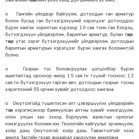
байгалийн нөлөөллийн үнэлгээнд дүн шинжилгээ хийх.
o Гангийн үйлдвэр байгуулж, дотоодын ган арматур
болон бусад ган бүтээгдэхүүний хэрэгцээг дотооддоо
бүрэн хангах зорилтын хүрээнд 1.0 сая тонн ган бэлдэц,
бүтээгдэхүүн үйлдвэрлэж, барилгын арматур, булан төмөр,
төмөр утас зэрэг бүтээгдэхүүнийг үйлдвэрлэж, дотоодын
барилгын арматурын хэрэгцээг бүрэн хангах боломжтой
болно.
o Газрын тос боловсруулах цогцолбор бүрэн
ашиглалтад орсноор жилд 1.5 сая.тн түүхий тосноос 1.3
сая.тн бүтээгдэхүүн гарган авч, дотоодын газрын тосны
хэрэглээний 55 орчим хувийг дотоодоос хангана.
o Оюутолгойд түшиглэсэн алт цэвэршүүлэх үйлдвэрийн
төсөл хэрэгжсэнээр баяжуулсан алтны хувийг нэмэгдүүлж,
олон улсын зах зээлд борлуулж, валютын орлогыг
нэмэгдүүлэх боломж юм. Геологийн хайгуулыг эрчижүүлж,
хоёр дахь Оюутолгой, хоёр дахь Тавантолгойг нээх
ажилд Засгийн газар анхаарал хандуулан ажиллана.