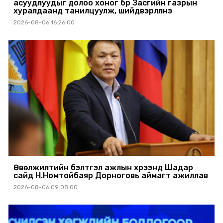
асуудлуудыг долоо хоног бүр Засгийн газрын
хуралдаанд танилцуулж, шийдвэрлүүлнэ
2026-08-06 16:26:00
Өвөлжилтийн бэлтгэл ажлын хүрээнд Шадар
сайд Н.Номтойбаяр Дорноговь аймагт ажиллав
2026-08-06 09:08:00