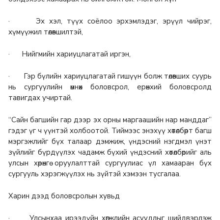
· Эх хэл, түүх соёлоо эрхэмлэдэг, эрүүл чийрэг,
хүмүүжил төлөвшилтэй,
· Нийгмийн хариуцлагатай иргэн,
· Гэр бүлийн хариуцлагатай гишүүн болж төлөвших суурь
нь сургуулийн өмнөх боловсрол, ерөнхий боловсролд
тавигдах учиртай.
“Сайн багшийн гар дээр эх орны маргаашийн нар манддаг”
гэдэг үг ч үүнтэй холбоотой. Тиймээс энэхүү хөтөлбөрт багш
мэргэжлийг бүх талаар дэмжиж, үндэсний нэгдмэл үнэт
зүйлийг бүрдүүлэх чадамж бүхий үндэсний хөтөлбөрийг аль
улсын хөрөнгө оруулалттай сургуулиас үл хамааран бүх
сургууль хэрэгжүүлэх нь зүйтэй хэмээн тусгалаа.
Харин дээд боловсролын хувьд
· Улсынхаа ирээдүйн хөгжлийн асуудлыг шийдвэрлэж