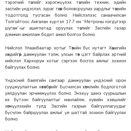
тэрэгний төслийг хэрэгжүүлэх төслийн техник, эдийн
засгийн үндэслэл, зураг төсөв боловсруулах зардлыг төсвийн
тодотголд тусгасан болно. Нийслэлээс санаачилсан
Толгойтоос Амгалан хүртэл 17.7 км “Метроны нэгдүгээр
шугам”-ыг ашиглатад оруулах төслийг Засгийн газар
дэмжин ажиллаж бодит ажил болгох болно.
Нийслэл Улаанбаатар хотыг Төвийн бүс нутагт Хөшигийн
хөндийгөөр дамжуулан тэлж, улсын төв цэгт байрлах эртний
нийслэл Хархорум хотыг сэргээн босгох ажлыг зохион
байгуулах болно.
Үндэсний баялгийн сангаар дамжуулан үндэсний орон
сууцжуулалтын хөтөлбөрийг Бүсчилсэн хөгжлийн бодлоготой
уялдуулан эрчимжүүлэх болно. Энэхүү шинэ суурьшлын
их бүтээн байгуулалтыг манлайлж, хувийн хэвшлийг
хөгжүүлэхийн тулд Засгийн газрын байгууллагуудыг
бүсчлэн байршуулах ажлыг үе шаттай зохион байгуулах
болно.