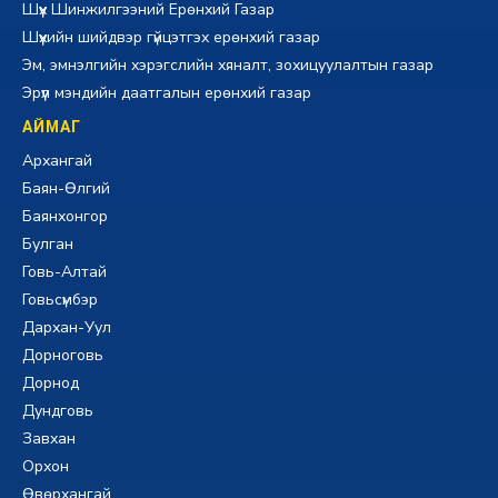
Шүүх Шинжилгээний Ерөнхий Газар
Шүүхийн шийдвэр гүйцэтгэх ерөнхий газар
Эм, эмнэлгийн хэрэгслийн хяналт, зохицуулалтын газар
Эрүүл мэндийн даатгалын ерөнхий газар
АЙМАГ
Архангай
Баян-Өлгий
Баянхонгор
Булган
Говь-Алтай
Говьсүмбэр
Дархан-Уул
Дорноговь
Дорнод
Дундговь
Завхан
Орхон
Өвөрхангай