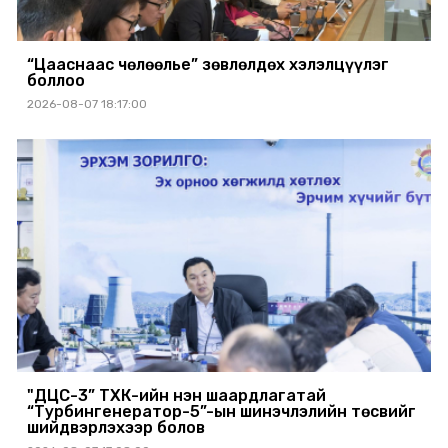
“Цааснаас чөлөөлье” зөвлөлдөх хэлэлцүүлэг
боллоо
2026-08-07 18:17:00
"ДЦС-3” ТӨХК-ийн нэн шаардлагатай
“Турбингенератор-5”-ын шинэчлэлийн төсвийг
шийдвэрлэхээр болов