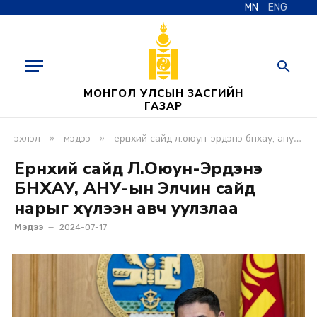
MN
ENG
МОНГОЛ УЛСЫН ЗАСГИЙН
ГАЗАР
»
»
эхлэл
мэдээ
ерөнхий сайд л.оюун-эрдэнэ бнхау, ану-ын элчин сайд нарыг хүлээн авч уулзлаа
Ерөнхий сайд Л.Оюун-Эрдэнэ
БНХАУ, АНУ-ын Элчин сайд
нарыг хүлээн авч уулзлаа
Мэдээ
2024-07-17