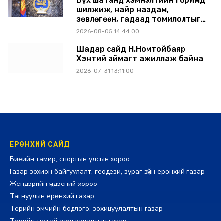
Бүх шатанд хэмнэлтийн горимд
шилжиж, найр наадам,
зөвлөгөөн, гадаад томилолтыг
хориглолоо
2026-08-05 14:44:00
Шадар сайд Н.Номтойбаяр
Хэнтий аймагт ажиллаж байна
2026-07-31 13:11:00
ЕРӨНХИЙ САЙД
Биеийн тамир, спортын улсын хороо
Газар зохион байгуулалт, геодези, зураг зүйн ерөнхий газар
Жендэрийн үндэсний хороо
Тагнуулын ерөнхий газар
Төрийн өмчийн бодлого, зохицуулалтын газар
Төрийн тусгай хамгаалалтын газар