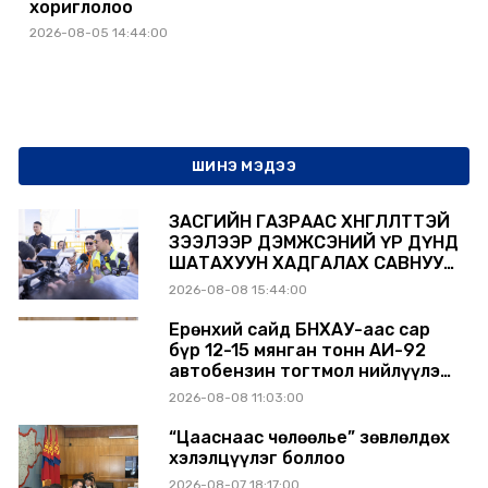
хориглолоо
2026-08-05 14:44:00
ШИНЭ МЭДЭЭ
ЗАСГИЙН ГАЗРААС ХӨНГӨЛӨЛТТЭЙ
ЗЭЭЛЭЭР ДЭМЖСЭНИЙ ҮР ДҮНД
ШАТАХУУН ХАДГАЛАХ САВНУУД
ЭХНЭЭСЭЭ АШИГЛАЛТАД ОРЖ
2026-08-08 15:44:00
БАЙНА
Ерөнхий сайд БНХАУ-аас сар
бүр 12-15 мянган тонн АИ-92
автобензин тогтмол нийлүүлэх
хүсэлт тавилаа
2026-08-08 11:03:00
“Цааснаас чөлөөлье” зөвлөлдөх
хэлэлцүүлэг боллоо
2026-08-07 18:17:00