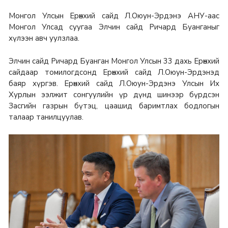
Монгол Улсын Ерөнхий сайд Л.Оюун-Эрдэнэ АНУ-аас
Монгол Улсад суугаа Элчин сайд Ричард Буанганыг
хүлээн авч уулзлаа.
Элчин сайд Ричард Буанган Монгол Улсын 33 дахь Ерөнхий
сайдаар томилогдсонд Ерөнхий сайд Л.Оюун-Эрдэнэд
баяр хүргэв. Ерөнхий сайд Л.Оюун-Эрдэнэ Улсын Их
Хурлын ээлжит сонгуулийн үр дүнд шинээр бүрдсэн
Засгийн газрын бүтэц, цаашид баримтлах бодлогын
талаар танилцуулав.