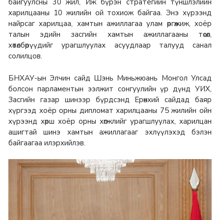
байгуулсны 30 жил, Иж бүрэн стратегийн түншлэлийн
харилцааны 10 жилийн ой тохиож байгаа. Энэ хүрээнд
найрсаг харилцаа, хамтын ажиллагаа улам өргөжиж, хоёр
талын эдийн засгийн хамтын ажиллагааны төсөл,
хөтөлбөрүүдийг урагшлуулах асуудлаар талууд санал
солилцов.
БНХАУ-ын Элчин сайд Шэнь Миньжюань Монгол Улсад
болсон парламентын ээлжит сонгуулийн үр дүнд УИХ,
Засгийн газар шинээр бүрдсэнд Ерөнхий сайдад баяр
хүргээд хоёр орны дипломат харилцааны 75 жилийн ойн
хүрээнд хөрш хоёр орны хөгжлийг урагшлуулах, харилцан
ашигтай шинэ хамтын ажиллагааг эхлүүлэхэд бэлэн
байгаагаа илэрхийлэв.