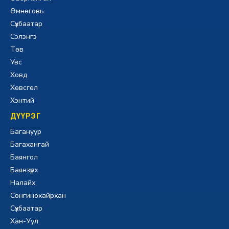
Өмнөговь
Сүхбаатар
Сэлэнгэ
Төв
Увс
Ховд
Хөвсгөл
Хэнтий
ДҮҮРЭГ
Багануур
Багахангай
Баянгол
Баянзүрх
Налайх
Сонгинохайрхан
Сүхбаатар
Хан-Уул