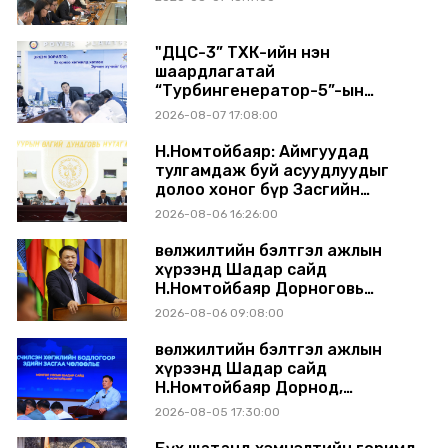
"ДЦС-3” ТӨХК-ийн нэн
шаардлагатай
“Турбингенератор-5”-ын
шинэчлэлийн төсвийг
2026-08-07 17:08:00
шийдвэрлэхээр болов
Н.Номтойбаяр: Аймгуудад
тулгамдаж буй асуудлуудыг
долоо хоног бүр Засгийн
газрын хуралдаанд
2026-08-06 16:26:00
танилцуулж, шийдвэрлүүлнэ
Өвөлжилтийн бэлтгэл ажлын
хүрээнд Шадар сайд
Н.Номтойбаяр Дорноговь
аймагт ажиллав
2026-08-06 09:08:00
Өвөлжилтийн бэлтгэл ажлын
хүрээнд Шадар сайд
Н.Номтойбаяр Дорнод,
Сүхбаатар аймагт ажиллав
2026-08-05 17:30:00