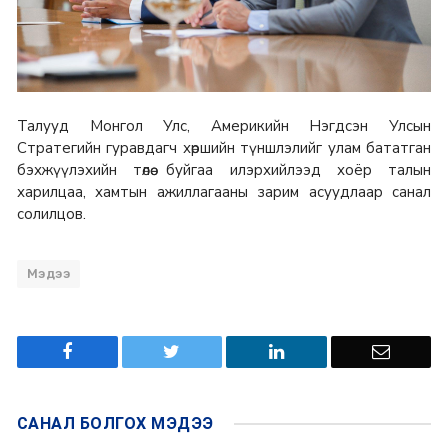
Талууд Монгол Улс, Америкийн Нэгдсэн Улсын
Стратегийн гуравдагч хөршийн түншлэлийг улам бататган
бэхжүүлэхийн төлөө буйгаа илэрхийлээд хоёр талын
харилцаа, хамтын ажиллагааны зарим асуудлаар санал
солилцов.
Мэдээ
САНАЛ БОЛГОХ
МЭДЭЭ