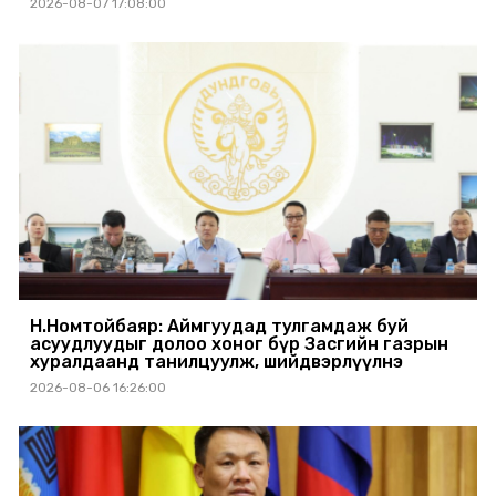
2026-08-07 17:08:00
Н.Номтойбаяр: Аймгуудад тулгамдаж буй
асуудлуудыг долоо хоног бүр Засгийн газрын
хуралдаанд танилцуулж, шийдвэрлүүлнэ
2026-08-06 16:26:00