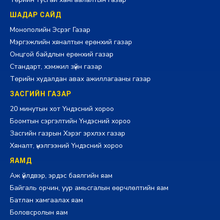
ШАДАР САЙД
Монополийн Эсрэг Газар
Мэргэжлийн хяналтын ерөнхий газар
Онцгой байдлын ерөнхий газар
Стандарт, хэмжил зүйн газар
Төрийн худалдан авах ажиллагааны газар
ЗАСГИЙН ГАЗАР
20 минутын хот Үндэсний хороо
Боомтын сэргэлтийн Үндэсний хороо
Засгийн газрын Хэрэг эрхлэх газар
Хяналт, үнэлгээний Үндэсний хороо
ЯАМД
Аж үйлдвэр, эрдэс баялгийн яам
Байгаль орчин, уур амьсгалын өөрчлөлтийн яам
Батлан хамгаалах яам
Боловсролын яам