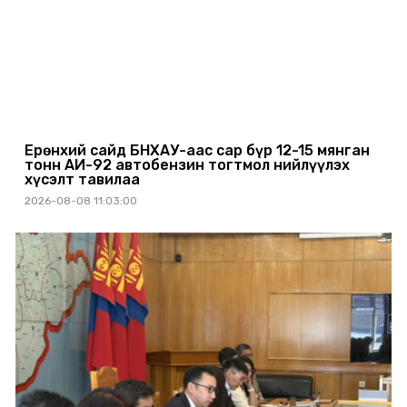
Ерөнхий сайд БНХАУ-аас сар бүр 12-15 мянган
тонн АИ-92 автобензин тогтмол нийлүүлэх
хүсэлт тавилаа
2026-08-08 11:03:00