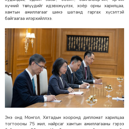
хүчний төслүүдийг идэвхжүүлэх, хоёр орны харилцаа,
хамтын ажиллагааг шинэ шатанд гаргах хүсэлтэй
байгаагаа илэрхийллээ.
Энэ онд Монгол, Хятадын хооронд дипломат харилцаа
тогтоосны 75 жил, найрсаг хамтын ажиллагааны гэрээ