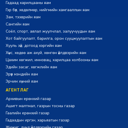
Гадаад харилцааны яам
Гэр бүл, хөдөлмөр, нийгмийн хамгааллын яам
Зам, тээврийн яам
Сангийн яам
Соёл, спорт, аялал жуулчлал, залуучуудын яам
Хот байгуулалт, барилга, орон сууцжуулалтын яам
Хууль зүй, дотоод хэргийн яам
Хүнс, хөдөө аж ахуй, хөнгөн үйлдвэрийн яам
Цахим хөгжил, инновац, харилцаа холбооны яам
Эдийн засаг, хөгжлийн яам
Эрүүл мэндийн яам
Эрчим хүчний яам
АГЕНТЛАГ
Архивын ерөнхий газар
Ашигт малтмал, газрын тосны газар
Гаалийн ерөнхий газар
Гадаадын иргэн, харьяатын газар
Жижиг, дунд үйлдвэрийн газар