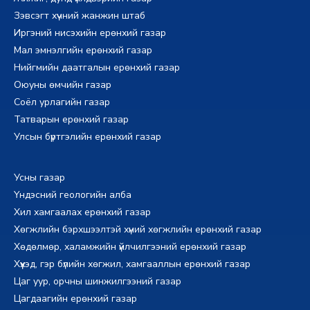
Зэвсэгт хүчний жанжин штаб
Иргэний нисэхийн ерөнхий газар
Мал эмнэлгийн ерөнхий газар
Нийгмийн даатгалын ерөнхий газар
Оюуны өмчийн газар
Соёл урлагийн газар
Татварын ерөнхий газар
Улсын бүртгэлийн ерөнхий газар
Усны газар
Үндэсний геологийн алба
Хил хамгаалах ерөнхий газар
Хөгжлийн бэрхшээлтэй хүний хөгжлийн ерөнхий газар
Хөдөлмөр, халамжийн үйлчилгээний ерөнхий газар
Хүүхэд, гэр бүлийн хөгжил, хамгааллын ерөнхий газар
Цаг уур, орчны шинжилгээний газар
Цагдаагийн ерөнхий газар