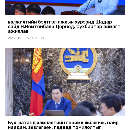
Өвөлжилтийн бэлтгэл ажлын хүрээнд Шадар
сайд Н.Номтойбаяр Дорнод, Сүхбаатар аймагт
ажиллав
2026-08-05 17:30:00
Бүх шатанд хэмнэлтийн горимд шилжиж, найр
наадам, зөвлөгөөн, гадаад томилолтыг