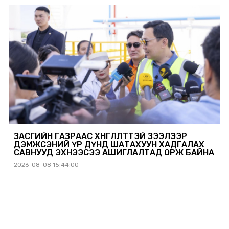
ЗАСГИЙН ГАЗРААС ХӨНГӨЛӨЛТТЭЙ ЗЭЭЛЭЭР
ДЭМЖСЭНИЙ ҮР ДҮНД ШАТАХУУН ХАДГАЛАХ
САВНУУД ЭХНЭЭСЭЭ АШИГЛАЛТАД ОРЖ БАЙНА
2026-08-08 15:44:00