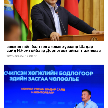
Өвөлжилтийн бэлтгэл ажлын хүрээнд Шадар
сайд Н.Номтойбаяр Дорноговь аймагт ажиллав
2026-08-06 09:08:00