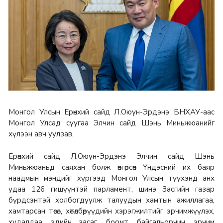
Монгол Улсын Ерөнхий сайд Л.Оюун-Эрдэнэ БНХАУ-аас
Монгол Улсад суугаа Элчин сайд Шэнь Миньжюанийг
хүлээн авч уулзав.
Ерөнхий сайд Л.Оюун-Эрдэнэ Элчин сайд Шэнь
Миньжюаньд саяхан болж өнгөрсөн Үндэсний их баяр
наадмын мэндийг хүргээд Монгол Улсын түүхэнд анх
удаа 126 гишүүнтэй парламент, шинэ Засгийн газар
бүрдсэнтэй холбогдуулж талуудын хамтын ажиллагаа,
хамтарсан төсөл, хөтөлбөрүүдийн хэрэгжилтийг эрчимжүүлэх,
худалдаа, эдийн засаг, боомт, байгальорчин, эрчим