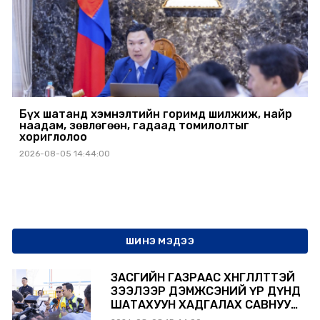
Бүх шатанд хэмнэлтийн горимд шилжиж, найр
наадам, зөвлөгөөн, гадаад томилолтыг
хориглолоо
2026-08-05 14:44:00
ШИНЭ МЭДЭЭ
ЗАСГИЙН ГАЗРААС ХӨНГӨЛӨЛТТЭЙ
ЗЭЭЛЭЭР ДЭМЖСЭНИЙ ҮР ДҮНД
ШАТАХУУН ХАДГАЛАХ САВНУУД
ЭХНЭЭСЭЭ АШИГЛАЛТАД ОРЖ