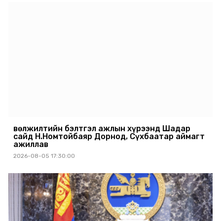
Өвөлжилтийн бэлтгэл ажлын хүрээнд Шадар
сайд Н.Номтойбаяр Дорнод, Сүхбаатар аймагт
ажиллав
2026-08-05 17:30:00