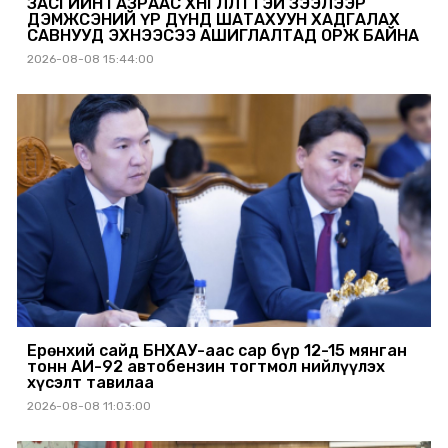
ЗАСГИЙН ГАЗРААС ХӨНГӨЛӨЛТТЭЙ ЗЭЭЛЭЭР
ДЭМЖСЭНИЙ ҮР ДҮНД ШАТАХУУН ХАДГАЛАХ
САВНУУД ЭХНЭЭСЭЭ АШИГЛАЛТАД ОРЖ БАЙНА
2026-08-08 15:44:00
Ерөнхий сайд БНХАУ-аас сар бүр 12-15 мянган
тонн АИ-92 автобензин тогтмол нийлүүлэх
хүсэлт тавилаа
2026-08-08 11:03:00