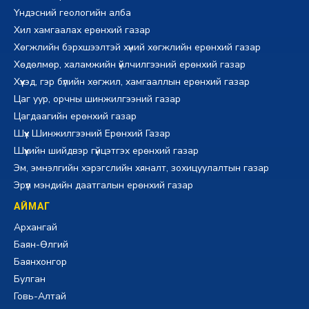
Үндэсний геологийн алба
Хил хамгаалах ерөнхий газар
Хөгжлийн бэрхшээлтэй хүний хөгжлийн ерөнхий газар
Хөдөлмөр, халамжийн үйлчилгээний ерөнхий газар
Хүүхэд, гэр бүлийн хөгжил, хамгааллын ерөнхий газар
Цаг уур, орчны шинжилгээний газар
Цагдаагийн ерөнхий газар
Шүүх Шинжилгээний Ерөнхий Газар
Шүүхийн шийдвэр гүйцэтгэх ерөнхий газар
Эм, эмнэлгийн хэрэгслийн хяналт, зохицуулалтын газар
Эрүүл мэндийн даатгалын ерөнхий газар
АЙМАГ
Архангай
Баян-Өлгий
Баянхонгор
Булган
Говь-Алтай