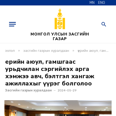
MN
ENG
МОНГОЛ УЛСЫН ЗАСГИЙН
ГАЗАР
»
»
эхлэл
засгийн газрын хуралдаан
үерийн аюул, гамшгаас урьдчилан сэргийлэх арга хэмжээ авч, бэлтгэл хангаж ажиллахыг үүрэг болголоо
Үерийн аюул, гамшгаас
урьдчилан сэргийлэх арга
хэмжээ авч, бэлтгэл хангаж
ажиллахыг үүрэг болголоо
Засгийн газрын хуралдаан
2024-05-29