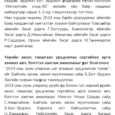
наадам, Эрдэнэт хот, Эрдэнэт үйлдвэрийг бүтээн босгосон
“Илгээлтийн эзэд-50” жилийн ойн баяр наадмыг
наймдугаар сарын 1-2-нд тэмдэглэхээр тогтлоо.
Мөн хурдан морины 2024 оны бүсийн уралдааныг аймгийн
баяр наадамтай хамтатган зохион байгуулахыг Говьсүмбэр
аймгийн Засаг дарга Г.Батсуурь, Баянхонгор аймгийн
Засаг дарга Д.Мөнхсайхан, Өмнөговь аймгийн Засаг дарга
Р.Сэддорж, Орхон аймгийн Засаг дарга М.Түмэнжаргал
нарт даалгалаа.
Үерийн аюул, гамшгаас урьдчилан сэргийлэх арга
хэмжээ авч, бэлтгэл хангаж ажиллахыг үүрэг болголоо
“2024 оны зуны улирлын цаг агаарын урьдчилсан төлөв”-
ийг Байгаль орчин, аялал жуулчлалын сайд Б.Бат-Эрдэнэ
Засгийн газрын гишүүдэд танилцууллаа.
2024 оны зуны улиралд уруйн үер болон гол, мөрний үерийн
аюул, гамшгаас урьдчилан сэргийлэх арга хэмжээ авч,
бэлтгэл хангаж ажиллахыг Монгол Улсын Шадар сайд
С.Амарсайхан, Байгаль орчин, аялал жуулчлалын сайд
Б.Бат-Эрдэнэ, Барилга, хот байгуулалтын сайд
Ц.Даваасүрэн, Нийслэлийн Засаг дарга бөгөөд