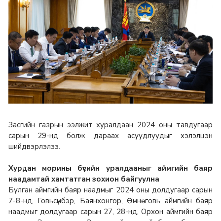
Засгийн газрын ээлжит хуралдаан 2024 оны тавдугаар
сарын 29-нд болж дараах асуудлуудыг хэлэлцэн
шийдвэрлэлээ.
Хурдан морины бүсийн уралдааныг аймгийн баяр
наадамтай хамтатган зохион байгуулна
Булган аймгийн баяр наадмыг 2024 оны долдугаар сарын
7-8-нд, Говьсүмбэр, Баянхонгор, Өмнөговь аймгийн баяр
наадмыг долдугаар сарын 27, 28-нд, Орхон аймгийн баяр