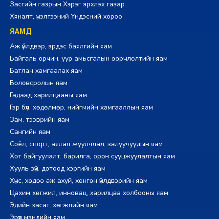
Засгийн газрын Хэрэг эрхлэх газар
Хяналт, үнэлгээний Үндэсний хороо
ЯАМД
Аж үйлдвэр, эрдэс баялгийн яам
Байгаль орчин, уур амьсгалын өөрчлөлтийн яам
Батлан хамгаалах яам
Боловсролын яам
Гадаад харилцааны яам
Гэр бүл, хөдөлмөр, нийгмийн хамгааллын яам
Зам, тээврийн яам
Сангийн яам
Соёл, спорт, аялал жуулчлал, залуучуудын яам
Хот байгуулалт, барилга, орон сууцжуулалтын яам
Хууль зүй, дотоод хэргийн яам
Хүнс, хөдөө аж ахуй, хөнгөн үйлдвэрийн яам
Цахим хөгжил, инновац, харилцаа холбооны яам
Эдийн засаг, хөгжлийн яам
Эрүүл мэндийн яам