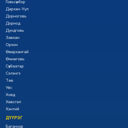
Говьсүмбэр
Дархан-Уул
Дорноговь
Дорнод
Дундговь
Завхан
Орхон
Өвөрхангай
Өмнөговь
Сүхбаатар
Сэлэнгэ
Төв
Увс
Ховд
Хөвсгөл
Хэнтий
ДҮҮРЭГ
Багануур