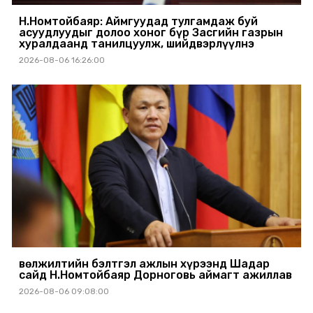
Н.Номтойбаяр: Аймгуудад тулгамдаж буй
асуудлуудыг долоо хоног бүр Засгийн газрын
хуралдаанд танилцуулж, шийдвэрлүүлнэ
2026-08-06 16:26:00
Өвөлжилтийн бэлтгэл ажлын хүрээнд Шадар
сайд Н.Номтойбаяр Дорноговь аймагт ажиллав
2026-08-06 09:08:00