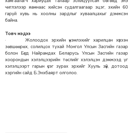
хамгаалагч хариуцах талаар зохицуулсан бөгөөд энэ
чиглэлээр яамнаас хийсэн судалгаагаар эцэг, эхийн 60
гаруй хувь нь хоолны зардлыг хуваалцахыг дэмжсэн
байна.
Товч мэдээ
· Жолоодох эрхийн үнэмлэхийг харилцан хүлээн
зөвшөөрөх, солилцох тухай Монгол Улсын Засгийн газар
болон Бүгд Найрамдах Беларусь Улсын Засгийн газар
хоорондын хэлэлцээрийн төслийг хэлэлцэн дэмжээд уг
хэлэлцээрт гарын үсэг зурах эрхийг Хууль зүй, дотоод
хэргийн сайд Б.Энхбаярт олголоо.