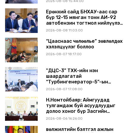
2026-08-08 15:44:00
БАЙНА
Ерөнхий сайд БНХАУ-аас сар
бүр 12-15 мянган тонн АИ-92
автобензин тогтмол нийлүүлэх
хүсэлт тавилаа
2026-08-08 11:03:00
“Цааснаас чөлөөлье” зөвлөлдөх
хэлэлцүүлэг боллоо
2026-08-07 18:17:00
"ДЦС-3” ТӨХК-ийн нэн
шаардлагатай
“Турбингенератор-5”-ын
шинэчлэлийн төсвийг
2026-08-07 17:08:00
шийдвэрлэхээр болов
Н.Номтойбаяр: Аймгуудад
тулгамдаж буй асуудлуудыг
долоо хоног бүр Засгийн
газрын хуралдаанд
2026-08-06 16:26:00
танилцуулж, шийдвэрлүүлнэ
Өвөлжилтийн бэлтгэл ажлын