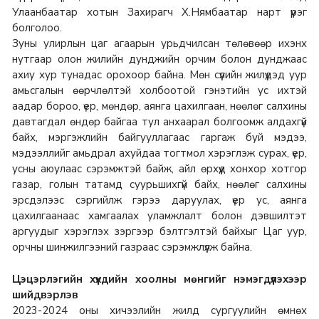
Улаанбаатар хотын Захирагч Х.Нямбаатар нарт үүрэг
болголоо.
Зуны улирлын цаг агаарын урьдчилсан төлөвөөр ихэнх
нутгаар олон жилийн дунджийн орчим болон дунджаас
ахиу хур тунадас орохоор байна. Мөн сүүлийн жилүүдэд уур
амьсгалын өөрчлөлтэй холбоотой гэнэтийн ус ихтэй
аадар бороо, үер, мөндөр, аянга цахилгаан, нөөлөг салхины
давтагдал өндөр байгаа тул анхаарал болгоомж алдахгүй
байх, мэргэжлийн байгууллагаас гаргаж буй мэдээ,
мэдээллийг амьдрал ахуйдаа тогтмол хэрэглэж сурах, үер,
усны аюулаас сэрэмжтэй байж, айл өрхүүд хонхор хотгор
газар, голын татамд суурьшихгүй байх, нөөлөг салхины
эрсдэлээс сэргийлж гэрээ даруулах, үер ус, аянга
цахилгаанаас хамгаалах уламжлалт болон дэвшилтэт
аргуудыг хэрэглэх зэргээр бэлтгэлтэй байхыг Цаг уур,
орчны шинжилгээний газраас сэрэмжлүүлж байна.
Цэцэрлэгийн хүүхдийн хоолны мөнгийг нэмэгдүүлэхээр
шийдвэрлэв
2023-2024 оны хичээлийн жилд сургуулийн өмнөх