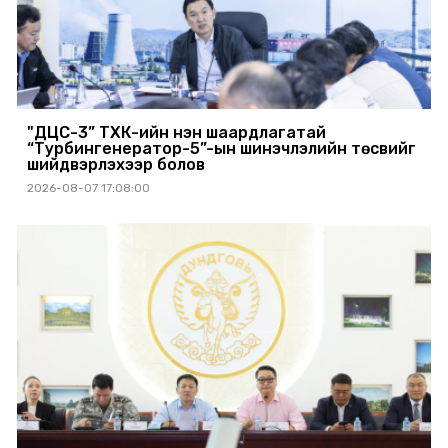
"ДЦС-3” ТӨХК-ийн нэн шаардлагатай
“Турбингенератор-5”-ын шинэчлэлийн төсвийг
шийдвэрлэхээр болов
2026-08-07 17:08:00