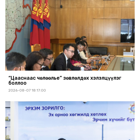
“Цааснаас чөлөөлье” зөвлөлдөх хэлэлцүүлэг
боллоо
2026-08-07 18:17:00