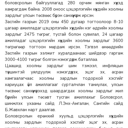
боловсролын байгууллагад 280 орчим мянган хүүхэд
хамрагдаж байна. 2008 оноос цэцэрлэгийн хүүхдийн хоолны
зардлыг улсын төсвөөс бүрэн санхүүжүүлж ирсэн.
Засгийн газрын 2019 оны 450 дугаар тогтоолоор 8-10
цагаар ажилладаг цэцэрлэгийн хүүхдийн нэг өдрийн хоолны
зардлыг 2475 төгрөг, тусгай болон сувилал, 24 цагаар
ажилладаг цэцэрлэгийн хүүхдийн хоолны зардлыг 3600
төгрөгөөр тогтоон мөрдөж ирсэн. Тэгвэл өнөөдрийн
Засгийн газрын ээлжит хуралдаанаас шийдвэр гаргаж
3000-4100 төгрөг болгон нэмэгдүүлж баталлаа.
Цаашид хоолны зардлыг шим тэжээл, инфляцын
түвшинтэй уялдуулж нэмэгдүүлэх, эцэг эх, асран
хамгаалагчаас хоолны зардлын тодорхой хэсгийг
хариуцах үйл ажиллагааг сурталчлан таниулах, улсын
төсвөөс санхүүжүүлэхэд шаардагдах хоолны зардлыг жил
бүрийн улсын төсөвт тусган ажиллахыг Боловсрол,
шинжлэх ухааны сайд Л.Энх-Амгалан, Сангийн сайд
Б.Жавхлан нарт даалгав.
Боловсролын ерөнхий хуульд цэцэрлэгийн хүүхдийн
хоолны зардлын тодорхой хэсгийг эцэг эх, асран