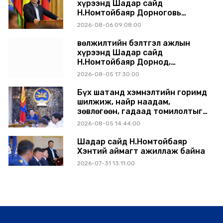
хүрээнд Шадар сайд
Н.Номтойбаяр Дорноговь
аймагт ажиллав
2026-08-06 09:08:00
Өвөлжилтийн бэлтгэл ажлын
хүрээнд Шадар сайд
Н.Номтойбаяр Дорнод,
Сүхбаатар аймагт ажиллав
2026-08-05 17:30:00
Бүх шатанд хэмнэлтийн горимд
шилжиж, найр наадам,
зөвлөгөөн, гадаад томилолтыг
хориглолоо
2026-08-05 14:44:00
Шадар сайд Н.Номтойбаяр
Хэнтий аймагт ажиллаж байна
2026-07-31 13:11:00