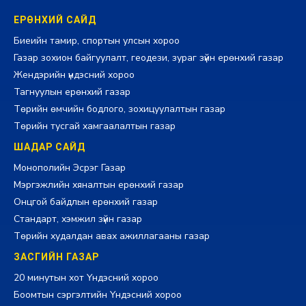
ЕРӨНХИЙ САЙД
Биеийн тамир, спортын улсын хороо
Газар зохион байгуулалт, геодези, зураг зүйн ерөнхий газар
Жендэрийн үндэсний хороо
Тагнуулын ерөнхий газар
Төрийн өмчийн бодлого, зохицуулалтын газар
Төрийн тусгай хамгаалалтын газар
ШАДАР САЙД
Монополийн Эсрэг Газар
Мэргэжлийн хяналтын ерөнхий газар
Онцгой байдлын ерөнхий газар
Стандарт, хэмжил зүйн газар
Төрийн худалдан авах ажиллагааны газар
ЗАСГИЙН ГАЗАР
20 минутын хот Үндэсний хороо
Боомтын сэргэлтийн Үндэсний хороо