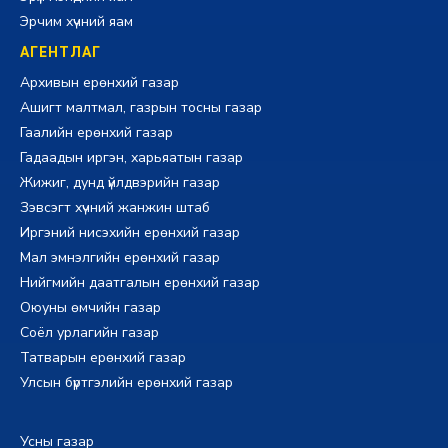
Эрчим хүчний яам
АГЕНТЛАГ
Архивын ерөнхий газар
Ашигт малтмал, газрын тосны газар
Гаалийн ерөнхий газар
Гадаадын иргэн, харьяатын газар
Жижиг, дунд үйлдвэрийн газар
Зэвсэгт хүчний жанжин штаб
Иргэний нисэхийн ерөнхий газар
Мал эмнэлгийн ерөнхий газар
Нийгмийн даатгалын ерөнхий газар
Оюуны өмчийн газар
Соёл урлагийн газар
Татварын ерөнхий газар
Улсын бүртгэлийн ерөнхий газар
Усны газар