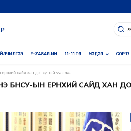
АР
ҮЙЛЧИЛГЭЭ
E-ZASAG.MN
11-11 ТӨВ
МЭДЭЭ
COP17
 ерөнхий сайд хан дог сү-тэй уулзлаа
НЭ БНСУ-ЫН ЕРӨНХИЙ САЙД ХАН ДО