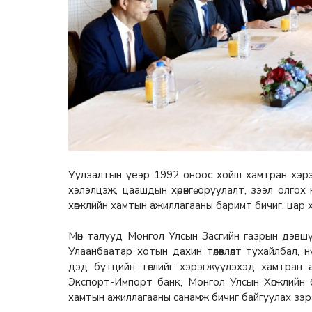
Уулзалтын үеэр 1992 оноос хойш хамтран хэрэгжү
хэлэлцэж, цаашдын хөрөнгө оруулалт, зээл олгох 
хөгжлийн хамтын ажиллагааны баримт бичиг, цар 
Мөн талууд Монгол Улсын Засгийн газрын дэвшү
Улаанбаатар хотын дахин төлөвлөлт тухайлбал, 
дэд бүтцийн төслийг хэрэгжүүлэхэд хамтран
Экспорт-Импорт банк, Монгол Улсын Хөгжлийн 
хамтын ажиллагааны санамж бичиг байгуулах зэр