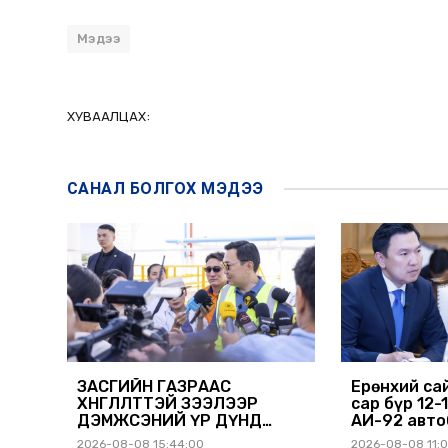
Мэдээ
ХУВААЛЦАХ:
САНАЛ БОЛГОХ
МЭДЭЭ
ЗАСГИЙН ГАЗРААС
Ерөнхий са
ХӨНГӨЛӨЛТТЭЙ ЗЭЭЛЭЭР
сар бүр 12-
ДЭМЖСЭНИЙ ҮР ДҮНД
АИ-92 авто
ШАТАХУУН ХАДГАЛАХ
нийлүүлэх 
2026-08-08 15:44:00
2026-08-08 11: