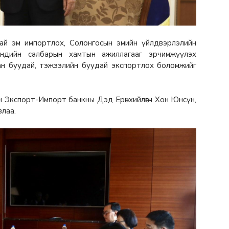
ай эм импортлох, Солонгосын эмийн үйлдвэрлэлийн
ндийн салбарын хамтын ажиллагааг эрчимжүүлэх
ан буудай, тэжээлийн буудай экспортлох боломжийг
ын Экспорт-Импорт банкны Дэд Ерөнхийлөгч Хон Юнсүн,
злаа.