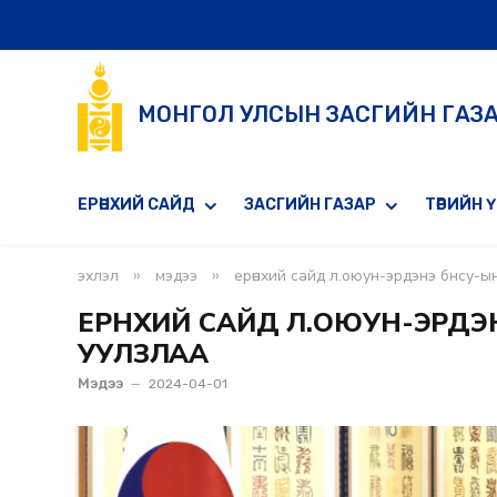
МОНГОЛ УЛСЫН ЗАСГИЙН ГАЗ
ЕРӨНХИЙ САЙД
ЗАСГИЙН ГАЗАР
ТӨРИЙН 
»
»
эхлэл
мэдээ
ерөнхий сайд л.оюун-эрдэнэ бнсу-ын
ЕРӨНХИЙ САЙД Л.ОЮУН-ЭРДЭ
УУЛЗЛАА
Мэдээ
2024-04-01