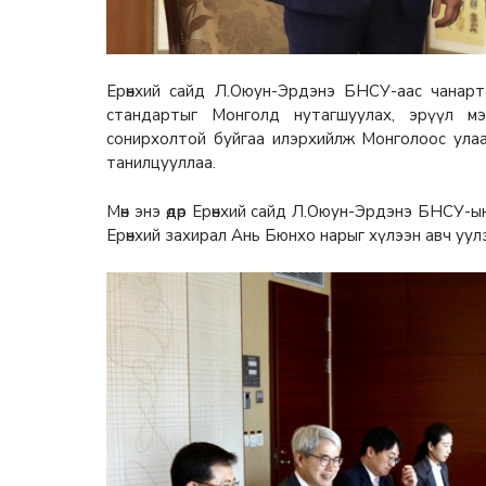
Ерөнхий сайд Л.Оюун-Эрдэнэ БНСУ-аас чанарт
стандартыг Монголд нутагшуулах, эрүүл мэ
сонирхолтой буйгаа илэрхийлж Монголоос ула
танилцууллаа.
Мөн энэ өдөр Ерөнхий сайд Л.Оюун-Эрдэнэ БНСУ-
Ерөнхий захирал Ань Бюнхо нарыг хүлээн авч уул