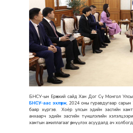
БНСУ-ын Ерөнхий сайд Хан Дог Сү Монгол Улс
, 2024 оны гуравдугаар сарын 
БНСУ-аас эхлүүлж
баяр хүргэв. Хоёр улсын эдийн засгийн хамт
анхаарч эдийн засгийн түншлэлийн хэлэлцээри
хамтын ажиллагааг өрнүүлэх асуудалд ач холбогдо