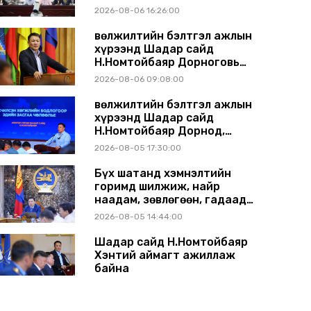
газрын хуралдаанд
2026-08-06 16:26:00
танилцуулж, шийдвэрлүүлнэ
Өвөлжилтийн бэлтгэл ажлын
хүрээнд Шадар сайд
Н.Номтойбаяр Дорноговь
аймагт ажиллав
2026-08-06 09:08:00
Өвөлжилтийн бэлтгэл ажлын
хүрээнд Шадар сайд
Н.Номтойбаяр Дорнод,
Сүхбаатар аймагт ажиллав
2026-08-05 17:30:00
Бүх шатанд хэмнэлтийн
горимд шилжиж, найр
наадам, зөвлөгөөн, гадаад
томилолтыг хориглолоо
2026-08-05 14:44:00
Шадар сайд Н.Номтойбаяр
Хэнтий аймагт ажиллаж
байна
2026-07-31 13:11:00