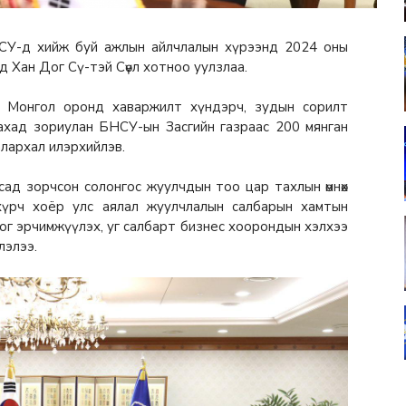
НСУ-д хийж буй ажлын айлчлалын хүрээнд 2024 оны
йд Хан Дог Сү-тэй Сөүл хотноо уулзлаа.
э Монгол оронд хаваржилт хүндэрч, зудын сорилт
ахад зориулан БНСУ-ын Засгийн газраас 200 мянган
лархал илэрхийлэв.
сад зорчсон солонгос жуулчдын тоо цар тахлын өмнөх
хүрч хоёр улс аялал жуулчлалын салбарын хамтын
ог эрчимжүүлэх, уг салбарт бизнес хоорондын хэлхээ
лэлээ.