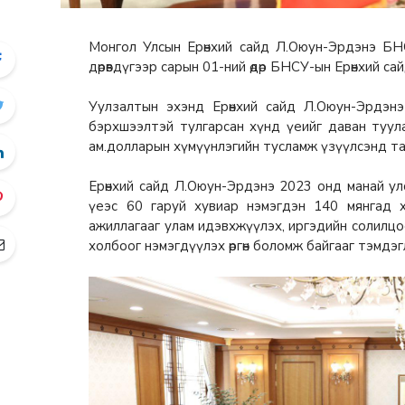
Монгол Улсын Ерөнхий сайд Л.Оюун-Эрдэнэ Б
дөрөвдүгээр сарын 01-ний өдөр БНСУ-ын Ерөнхий са
Уулзалтын эхэнд Ерөнхий сайд Л.Оюун-Эрдэн
бэрхшээлтэй тулгарсан хүнд үеийг даван туул
ам.долларын хүмүүнлэгийн тусламж үзүүлсэнд та
Ерөнхий сайд Л.Оюун-Эрдэнэ 2023 онд манай ул
үеэс 60 гаруй хувиар нэмэгдэн 140 мянгад 
ажиллагааг улам идэвхжүүлэх, иргэдийн солилцо
холбоог нэмэгдүүлэх өргөн боломж байгааг тэмдэг