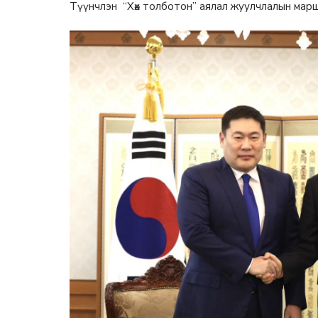
Түүнчлэн “Хөх толботон” аялал жуулчлалын мар