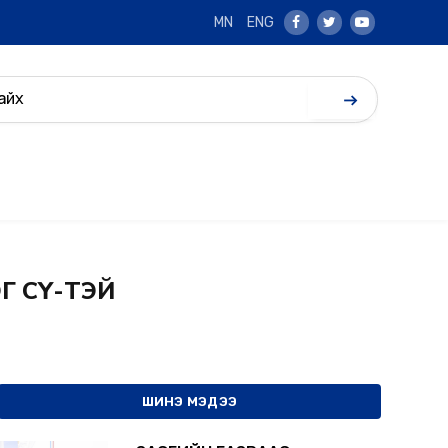
MN
ENG
Facebook
Twitter
Youtube
Г СҮ-ТЭЙ
ШИНЭ МЭДЭЭ