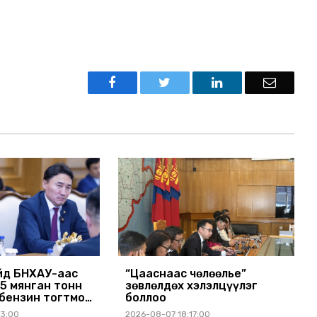
йд БНХАУ-аас
“Цааснаас чөлөөлье”
15 мянган тонн
зөвлөлдөх хэлэлцүүлэг
бензин тогтмол
боллоо
хүсэлт тавилаа
03:00
2026-08-07 18:17:00