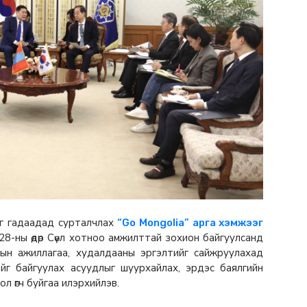
ыг гадаадад сурталчлах
“Go Mongolia” арга хэмжээг
28-ны өдөр Сөүл хотноо амжилттай зохион байгуулсанд
ын ажиллагаа, худалдааны эргэлтийг сайжруулахад
йг байгуулах асуудлыг шуурхайлах, эрдэс баялгийн
л өгч буйгаа илэрхийлэв.