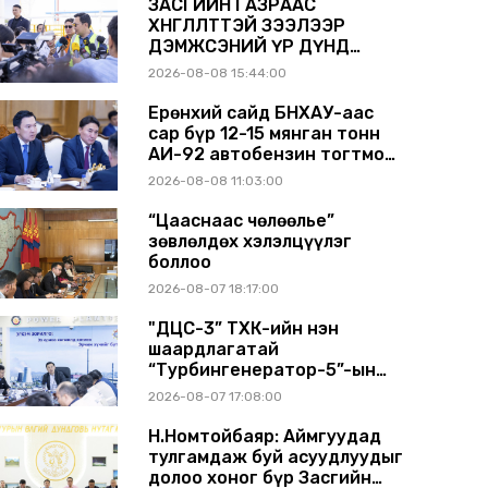
ЗАСГИЙН ГАЗРААС
ХӨНГӨЛӨЛТТЭЙ ЗЭЭЛЭЭР
ДЭМЖСЭНИЙ ҮР ДҮНД
ШАТАХУУН ХАДГАЛАХ
2026-08-08 15:44:00
САВНУУД ЭХНЭЭСЭЭ
АШИГЛАЛТАД ОРЖ БАЙНА
Ерөнхий сайд БНХАУ-аас
сар бүр 12-15 мянган тонн
АИ-92 автобензин тогтмол
нийлүүлэх хүсэлт тавилаа
2026-08-08 11:03:00
“Цааснаас чөлөөлье”
зөвлөлдөх хэлэлцүүлэг
боллоо
2026-08-07 18:17:00
"ДЦС-3” ТӨХК-ийн нэн
шаардлагатай
“Турбингенератор-5”-ын
шинэчлэлийн төсвийг
2026-08-07 17:08:00
шийдвэрлэхээр болов
Н.Номтойбаяр: Аймгуудад
тулгамдаж буй асуудлуудыг
долоо хоног бүр Засгийн