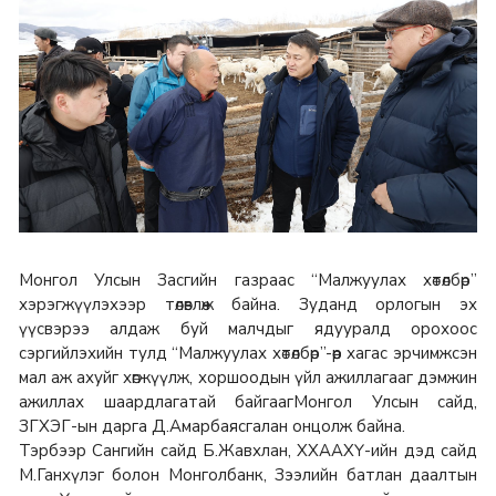
Монгол Улсын Засгийн газраас “Малжуулах хөтөлбөр”
хэрэгжүүлэхээр төлөвлөж байна. Зуданд орлогын эх
үүсвэрээ алдаж буй малчдыг ядууралд орохоос
сэргийлэхийн тулд “Малжуулах хөтөлбөр”-өөр хагас эрчимжсэн
мал аж ахуйг хөгжүүлж, хоршоодын үйл ажиллагааг дэмжин
ажиллах шаардлагатай байгаагМонгол Улсын сайд,
ЗГХЭГ-ын дарга Д.Амарбаясгалан онцолж байна.
Тэрбээр Сангийн сайд Б.Жавхлан, ХХААХҮ-ийн дэд сайд
М.Ганхүлэг болон Монголбанк, Зээлийн батлан даалтын