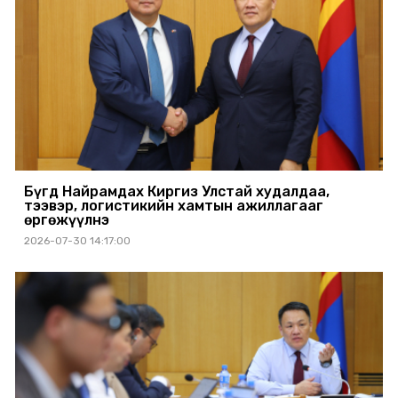
Бүгд Найрамдах Киргиз Улстай худалдаа,
тээвэр, логистикийн хамтын ажиллагааг
өргөжүүлнэ
2026-07-30 14:17:00