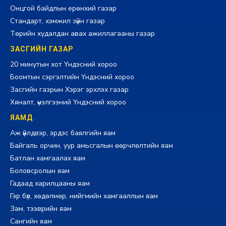
Онцгой байдлын ерөнхий газар
Стандарт, хэмжил зүйн газар
Төрийн худалдан авах ажиллагааны газар
ЗАСГИЙН ГАЗАР
20 минутын хот Үндэсний хороо
Боомтын сэргэлтийн Үндэсний хороо
Засгийн газрын Хэрэг эрхлэх газар
Хяналт, үнэлгээний Үндэсний хороо
ЯАМД
Аж үйлдвэр, эрдэс баялгийн яам
Байгаль орчин, уур амьсгалын өөрчлөлтийн яам
Батлан хамгаалах яам
Боловсролын яам
Гадаад харилцааны яам
Гэр бүл, хөдөлмөр, нийгмийн хамгааллын яам
Зам, тээврийн яам
Сангийн яам