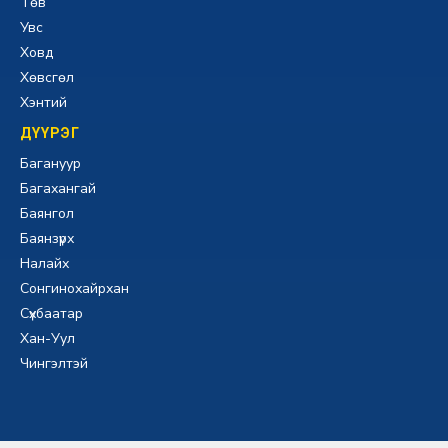
Төв
Увс
Ховд
Хөвсгөл
Хэнтий
ДҮҮРЭГ
Багануур
Багахангай
Баянгол
Баянзүрх
Налайх
Сонгинохайрхан
Сүхбаатар
Хан-Уул
Чингэлтэй