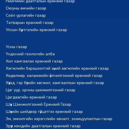
Нийгмийн даатгалын ерөнхий газар
Оюуны өмчийн газар
Соёл урлагийн газар
Татварын ерөнхий газар
Улсын бүртгэлийн ерөнхий газар
Усны газар
Үндэсний геологийн алба
Хил хамгаалах ерөнхий газар
Хөгжлийн бэрхшээлтэй хүний хөгжлийн ерөнхий газар
Хөдөлмөр, халамжийн үйлчилгээний ерөнхий газар
Хүүхэд, гэр бүлийн хөгжил, хамгааллын ерөнхий газар
Цаг уур, орчны шинжилгээний газар
Цагдаагийн ерөнхий газар
Шүүх Шинжилгээний Ерөнхий Газар
Шүүхийн шийдвэр гүйцэтгэх ерөнхий газар
Эм, эмнэлгийн хэрэгслийн хяналт, зохицуулалтын газар
Эрүүл мэндийн даатгалын ерөнхий газар