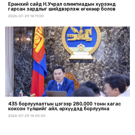
Ерөнхий сайд Н.Учрал олимпиадын хүрээнд
гарсан зардлыг шийдвэрлэж өгөхөөр болов
2026-07-29 14:11:00
435 борлуулалтын цэгээр 280,000 тонн хагас
коксон түлшийг айл, өрхүүдэд борлуулна
2026-07-29 14:00:00