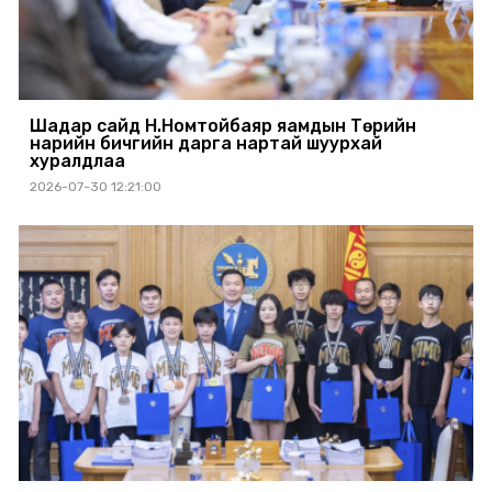
Шадар сайд Н.Номтойбаяр яамдын Төрийн
нарийн бичгийн дарга нартай шуурхай
хуралдлаа
2026-07-30 12:21:00