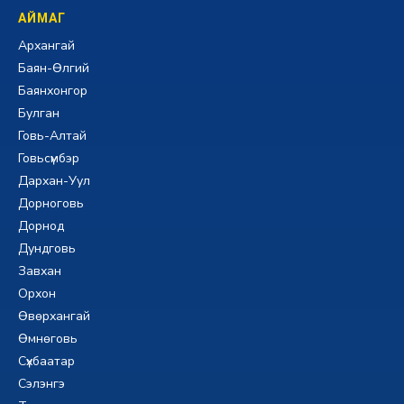
АЙМАГ
Архангай
Баян-Өлгий
Баянхонгор
Булган
Говь-Алтай
Говьсүмбэр
Дархан-Уул
Дорноговь
Дорнод
Дундговь
Завхан
Орхон
Өвөрхангай
Өмнөговь
Сүхбаатар
Сэлэнгэ