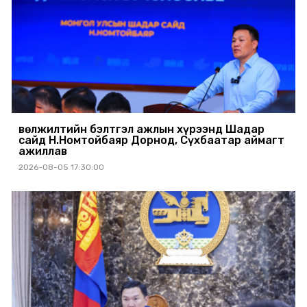
Өвөлжилтийн бэлтгэл ажлын хүрээнд Шадар
сайд Н.Номтойбаяр Дорнод, Сүхбаатар аймагт
ажиллав
2026-08-05 17:30:00