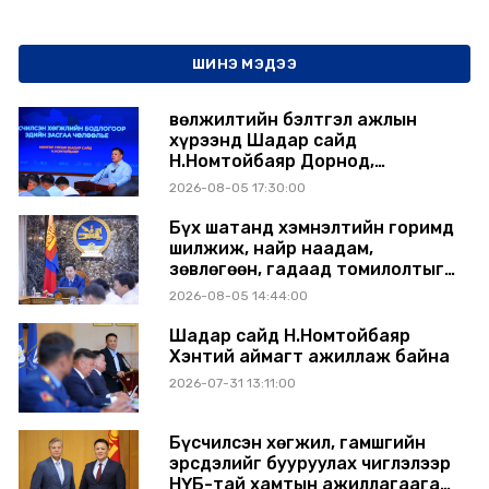
ШИНЭ МЭДЭЭ
Өвөлжилтийн бэлтгэл ажлын
хүрээнд Шадар сайд
Н.Номтойбаяр Дорнод,
Сүхбаатар аймагт ажиллав
2026-08-05 17:30:00
Бүх шатанд хэмнэлтийн горимд
шилжиж, найр наадам,
зөвлөгөөн, гадаад томилолтыг
хориглолоо
2026-08-05 14:44:00
Шадар сайд Н.Номтойбаяр
Хэнтий аймагт ажиллаж байна
2026-07-31 13:11:00
Бүсчилсэн хөгжил, гамшгийн
эрсдэлийг бууруулах чиглэлээр
НҮБ-тай хамтын ажиллагаагаа