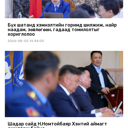
Бүх шатанд хэмнэлтийн горимд шилжиж, найр
наадам, зөвлөгөөн, гадаад томилолтыг
хориглолоо
2026-08-05 14:44:00
Шадар сайд Н.Номтойбаяр Хэнтий аймагт