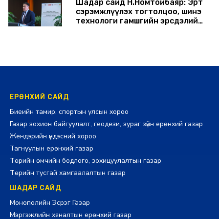
Шадар сайд Н.Номтойбаяр: Эрт
сэрэмжлүүлэх тогтолцоо, шинэ
технологи гамшгийн эрсдэлийг
бууруулах гол хөшүүрэг
2026-07-29 13:47:00
ЕРӨНХИЙ САЙД
Биеийн тамир, спортын улсын хороо
Газар зохион байгуулалт, геодези, зураг зүйн ерөнхий газар
Жендэрийн үндэсний хороо
Тагнуулын ерөнхий газар
Төрийн өмчийн бодлого, зохицуулалтын газар
Төрийн тусгай хамгаалалтын газар
ШАДАР САЙД
Монополийн Эсрэг Газар
Мэргэжлийн хяналтын ерөнхий газар