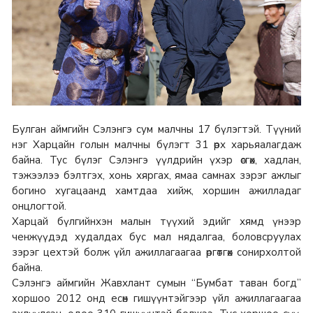
Булган аймгийн Сэлэнгэ сум малчны 17 бүлэгтэй. Түүний
нэг Харцайн голын малчны бүлэгт 31 өрх харьяалагдаж
байна. Тус бүлэг Сэлэнгэ үүлдрийн үхэр өсгөх, хадлан,
тэжээлээ бэлтгэх, хонь хяргах, ямаа самнах зэрэг ажлыг
богино хугацаанд хамтдаа хийж, хоршин ажилладаг
онцлогтой.
Харцай бүлгийнхэн малын түүхий эдийг хямд үнээр
ченжүүдэд худалдах бус мал нядалгаа, боловсруулах
зэрэг цехтэй болж үйл ажиллагаагаа өргөтгөх сонирхолтой
байна.
Сэлэнгэ аймгийн Жавхлант сумын “Бумбат таван богд”
хоршоо 2012 онд есөн гишүүнтэйгээр үйл ажиллагаагаа