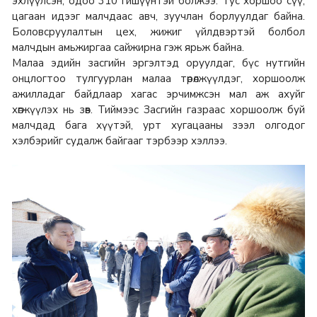
эхлүүлсэн, одоо 310 гишүүнтэй болжээ. Тус хоршоо сүү,
цагаан идээг малчдаас авч, зуучлан борлуулдаг байна.
Боловсруулалтын цех, жижиг үйлдвэртэй болбол
малчдын амьжиргаа сайжирна гэж ярьж байна.
Малаа эдийн засгийн эргэлтэд оруулдаг, бүс нутгийн
онцлогтоо тулгуурлан малаа төрөлжүүлдэг, хоршоолж
ажилладаг байдлаар хагас эрчимжсэн мал аж ахуйг
хөгжүүлэх нь зөв. Тиймээс Засгийн газраас хоршоолж буй
малчдад бага хүүтэй, урт хугацааны зээл олгодог
хэлбэрийг судалж байгааг тэрбээр хэллээ.