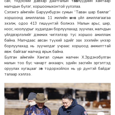
сан, Үндэсний давхар даатгалын төлөөллүүдийн хамтаар
малчдын бүлэг, хоршооныхонтой уулзлаа.
Сэлэнгэ аймгийн Баруунбүрэн сумын “Таван шар баялаг”
хоршоонд ажиллалаа. 11 жилийн өмнөөс үйл ажиллагаагаа
эхэлж, одоо 413 гишүүнтэй болжээ. Малын арьс, шир,
ноос, ноолуурыг худалдан борлуулахад зуучлах, малчдын
үйлдвэрлэлийг дэмжих чиглэлээр тус хоршоо ажиллаж
байна. Малчдаас авсан түүхий эдийг зах зээлийн үнээр
борлуулахад нь зуучилдаг учраас хоршоод амжилттай
явж байгааг малчид ярьж байна.
Булган аймгийн Хангал сумын малчин Х.Эрдэнэбулган
малын тоо бус чанарт анхаарч, эдийн засгийн эргэлтэд
оруулах хугацааг зөв тодорхойлох нь үр дүнтэй байдаг
талаар хэллээ.