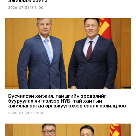
ажиллаж байна
2026-07-31 13:11:00
Бүсчилсэн хөгжил, гамшгийн эрсдэлийг
бууруулах чиглэлээр НҮБ-тай хамтын
ажиллагаагаа өргөжүүлэхээр санал солилцлоо
2026-07-31 12:06:00