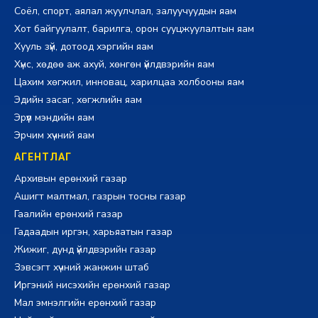
Соёл, спорт, аялал жуулчлал, залуучуудын яам
Хот байгуулалт, барилга, орон сууцжуулалтын яам
Хууль зүй, дотоод хэргийн яам
Хүнс, хөдөө аж ахуй, хөнгөн үйлдвэрийн яам
Цахим хөгжил, инновац, харилцаа холбооны яам
Эдийн засаг, хөгжлийн яам
Эрүүл мэндийн яам
Эрчим хүчний яам
АГЕНТЛАГ
Архивын ерөнхий газар
Ашигт малтмал, газрын тосны газар
Гаалийн ерөнхий газар
Гадаадын иргэн, харьяатын газар
Жижиг, дунд үйлдвэрийн газар
Зэвсэгт хүчний жанжин штаб
Иргэний нисэхийн ерөнхий газар
Мал эмнэлгийн ерөнхий газар