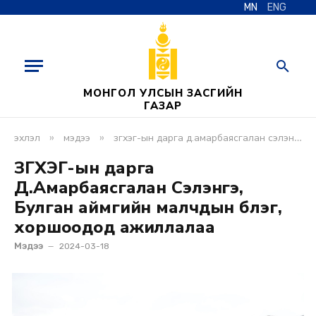
MN
ENG
МОНГОЛ УЛСЫН ЗАСГИЙН
ГАЗАР
»
»
эхлэл
мэдээ
згхэг-ын дарга д.амарбаясгалан сэлэнгэ, булган аймгийн малчдын бүлэг, хоршоодод ажиллалаа
ЗГХЭГ-ын дарга
Д.Амарбаясгалан Сэлэнгэ,
Булган аймгийн малчдын бүлэг,
хоршоодод ажиллалаа
Мэдээ
2024-03-18