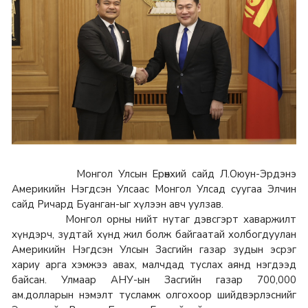
Монгол Улсын Ерөнхий сайд Л.Оюун-Эрдэнэ
Америкийн Нэгдсэн Улсаас Монгол Улсад суугаа Элчин
сайд Ричард Буанган-ыг хүлээн авч уулзав.
Монгол орны нийт нутаг дэвсгэрт хаваржилт
хүндэрч, зудтай хүнд жил болж байгаатай холбогдуулан
Америкийн Нэгдсэн Улсын Засгийн газар зудын эсрэг
хариу арга хэмжээ авах, малчдад туслах аянд нэгдээд
байсан. Улмаар АНУ-ын Засгийн газар 700,000
ам.долларын нэмэлт тусламж олгохоор шийдвэрлэснийг