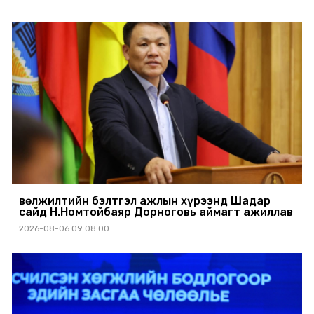
Өвөлжилтийн бэлтгэл ажлын хүрээнд Шадар
сайд Н.Номтойбаяр Дорноговь аймагт ажиллав
2026-08-06 09:08:00