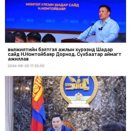
Өвөлжилтийн бэлтгэл ажлын хүрээнд Шадар
сайд Н.Номтойбаяр Дорнод, Сүхбаатар аймагт
ажиллав
2026-08-05 17:30:00