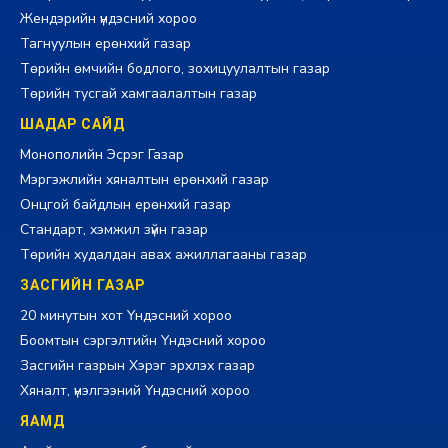
Жендэрийн үндэсний хороо
Тагнуулын ерөнхий газар
Төрийн өмчийн бодлого, зохицуулалтын газар
Төрийн тусгай хамгаалалтын газар
ШАДАР САЙД
Монополийн Эсрэг Газар
Мэргэжлийн хяналтын ерөнхий газар
Онцгой байдлын ерөнхий газар
Стандарт, хэмжил зүйн газар
Төрийн худалдан авах ажиллагааны газар
ЗАСГИЙН ГАЗАР
20 минутын хот Үндэсний хороо
Боомтын сэргэлтийн Үндэсний хороо
Засгийн газрын Хэрэг эрхлэх газар
Хяналт, үнэлгээний Үндэсний хороо
ЯАМД