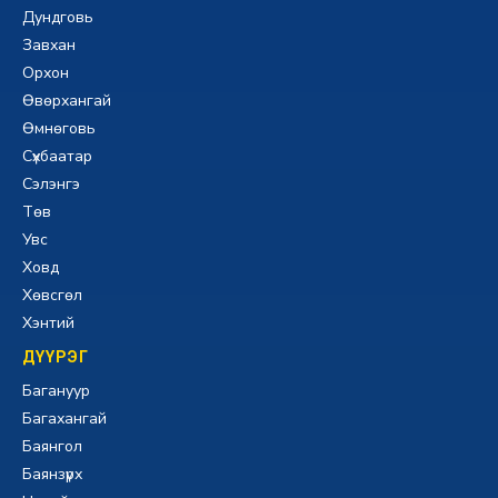
Дундговь
Завхан
Орхон
Өвөрхангай
Өмнөговь
Сүхбаатар
Сэлэнгэ
Төв
Увс
Ховд
Хөвсгөл
Хэнтий
ДҮҮРЭГ
Багануур
Багахангай
Баянгол
Баянзүрх