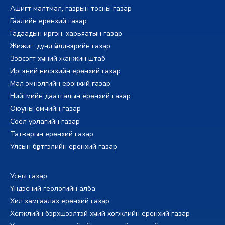
Ашигт малтмал, газрын тосны газар
Гаалийн ерөнхий газар
Гадаадын иргэн, харьяатын газар
Жижиг, дунд үйлдвэрийн газар
Зэвсэгт хүчний жанжин штаб
Иргэний нисэхийн ерөнхий газар
Мал эмнэлгийн ерөнхий газар
Нийгмийн даатгалын ерөнхий газар
Оюуны өмчийн газар
Соёл урлагийн газар
Татварын ерөнхий газар
Улсын бүртгэлийн ерөнхий газар
Усны газар
Үндэсний геологийн алба
Хил хамгаалах ерөнхий газар
Хөгжлийн бэрхшээлтэй хүний хөгжлийн ерөнхий газар