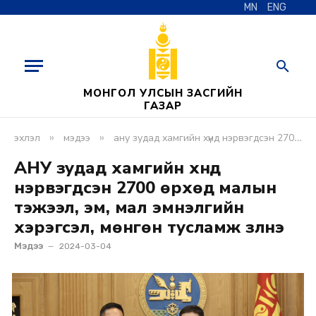
MN
ENG
МОНГОЛ УЛСЫН ЗАСГИЙН
ГАЗАР
»
»
эхлэл
мэдээ
ану зудад хамгийн хүнд нэрвэгдсэн 2700 өрхөд малын тэжээл, эм, мал эмнэлгийн хэрэгсэл, мөнгөн тусламж үзүүлнэ
АНУ зудад хамгийн хүнд
нэрвэгдсэн 2700 өрхөд малын
тэжээл, эм, мал эмнэлгийн
хэрэгсэл, мөнгөн тусламж үзүүлнэ
Мэдээ
2024-03-04