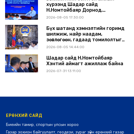
хүрээнд Шадар сайд
Н.Номтойбаяр Дорнод,
Сүхбаатар аймагт ажиллав
2026-08-05 17:30:00
Бүх шатанд хэмнэлтийн горимд
шилжиж, найр наадам,
зөвлөгөөн, гадаад томилолтыг
хориглолоо
2026-08-05 14:44:00
Шадар сайд Н.Номтойбаяр
Хэнтий аймагт ажиллаж байна
2026-07-31 13:11:00
ЕРӨНХИЙ САЙД
Биеийн тамир, спортын улсын хороо
Газар зохион байгуулалт, геодези, зураг зүйн ерөнхий газар