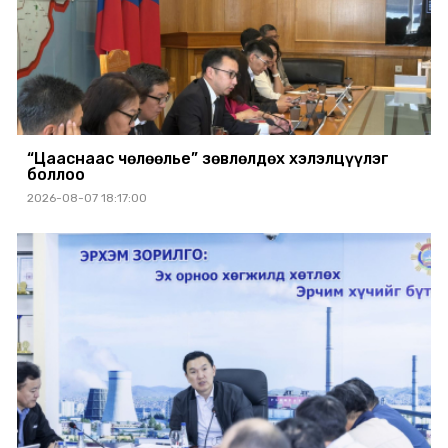
“Цааснаас чөлөөлье” зөвлөлдөх хэлэлцүүлэг
боллоо
2026-08-07 18:17:00