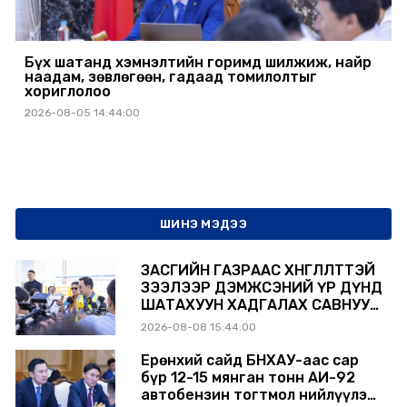
Бүх шатанд хэмнэлтийн горимд шилжиж, найр
наадам, зөвлөгөөн, гадаад томилолтыг
хориглолоо
2026-08-05 14:44:00
ШИНЭ МЭДЭЭ
ЗАСГИЙН ГАЗРААС ХӨНГӨЛӨЛТТЭЙ
ЗЭЭЛЭЭР ДЭМЖСЭНИЙ ҮР ДҮНД
ШАТАХУУН ХАДГАЛАХ САВНУУД
ЭХНЭЭСЭЭ АШИГЛАЛТАД ОРЖ
2026-08-08 15:44:00
БАЙНА
Ерөнхий сайд БНХАУ-аас сар
бүр 12-15 мянган тонн АИ-92
автобензин тогтмол нийлүүлэх