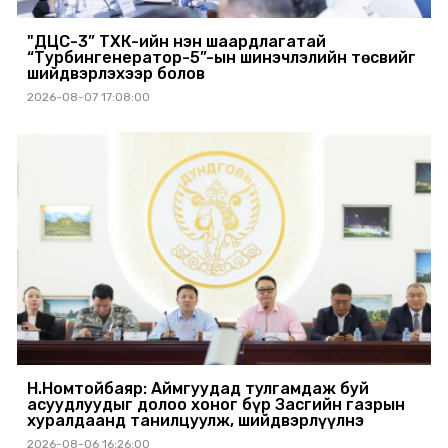
"ДЦС-3” ТӨХК-ийн нэн шаардлагатай
“Турбингенератор-5”-ын шинэчлэлийн төсвийг
шийдвэрлэхээр болов
2026-08-07 17:08:00
Н.Номтойбаяр: Аймгуудад тулгамдаж буй
асуудлуудыг долоо хоног бүр Засгийн газрын
хуралдаанд танилцуулж, шийдвэрлүүлнэ
2026-08-06 16:26:00