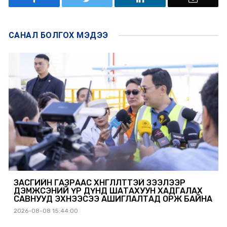
САНАЛ БОЛГОХ
МЭДЭЭ
ЗАСГИЙН ГАЗРААС ХӨНГӨЛӨЛТТЭЙ ЗЭЭЛЭЭР
ДЭМЖСЭНИЙ ҮР ДҮНД ШАТАХУУН ХАДГАЛАХ
САВНУУД ЭХНЭЭСЭЭ АШИГЛАЛТАД ОРЖ БАЙНА
2026-08-08 15:44:00