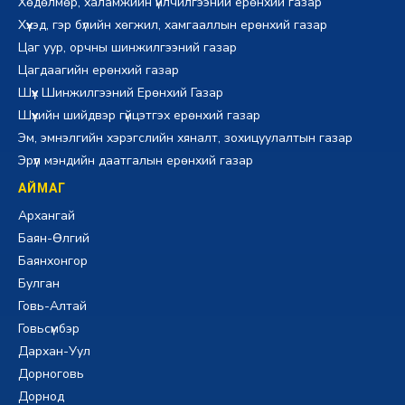
Хөдөлмөр, халамжийн үйлчилгээний ерөнхий газар
Хүүхэд, гэр бүлийн хөгжил, хамгааллын ерөнхий газар
Цаг уур, орчны шинжилгээний газар
Цагдаагийн ерөнхий газар
Шүүх Шинжилгээний Ерөнхий Газар
Шүүхийн шийдвэр гүйцэтгэх ерөнхий газар
Эм, эмнэлгийн хэрэгслийн хяналт, зохицуулалтын газар
Эрүүл мэндийн даатгалын ерөнхий газар
АЙМАГ
Архангай
Баян-Өлгий
Баянхонгор
Булган
Говь-Алтай
Говьсүмбэр
Дархан-Уул
Дорноговь
Дорнод