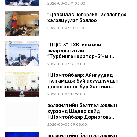
хүсэлт тавилаа
2026-08-08 11:03:00
“Цааснаас чөлөөлье” зөвлөлдөх
хэлэлцүүлэг боллоо
2026-08-07 18:17:00
"ДЦС-3” ТӨХК-ийн нэн
шаардлагатай
“Турбингенератор-5”-ын
шинэчлэлийн төсвийг
2026-08-07 17:08:00
шийдвэрлэхээр болов
Н.Номтойбаяр: Аймгуудад
тулгамдаж буй асуудлуудыг
долоо хоног бүр Засгийн
газрын хуралдаанд
2026-08-06 16:26:00
танилцуулж, шийдвэрлүүлнэ
Өвөлжилтийн бэлтгэл ажлын
хүрээнд Шадар сайд
Н.Номтойбаяр Дорноговь
аймагт ажиллав
2026-08-06 09:08:00
Өвөлжилтийн бэлтгэл ажлын