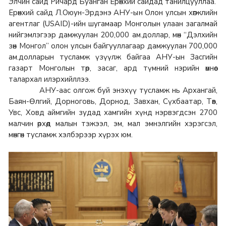
Элчин сайд Ричард Буанган Ерөнхий сайдад танилцууллаа.
Ерөнхий сайд Л.Оюун-Эрдэнэ АНУ-ын Олон улсын хөгжлийн
агентлаг (USAID)-ийн шугамаар Монголын улаан загалмай
нийгэмлэгээр дамжуулан 200,000 ам.доллар, мөн “Дэлхийн
зөн Монгол” олон улсын байгууллагаар дамжуулан 700,000
ам.долларын тусламж үзүүлж байгаа АНУ-ын Засгийн
газарт Монголын төр, засаг, ард түмний нэрийн өмнөөс
талархал илэрхийллээ.
АНУ-аас олгож буй энэхүү тусламж нь Архангай,
Баян-Өлгий, Дорноговь, Дорнод, Завхан, Сүхбаатар, Төв,
Увс, Ховд аймгийн зудад хамгийн хүнд нэрвэгдсэн 2700
малчин өрхөд малын тэжээл, эм, мал эмнэлгийн хэрэгсэл,
мөнгөн тусламж хэлбэрээр хүрэх юм.