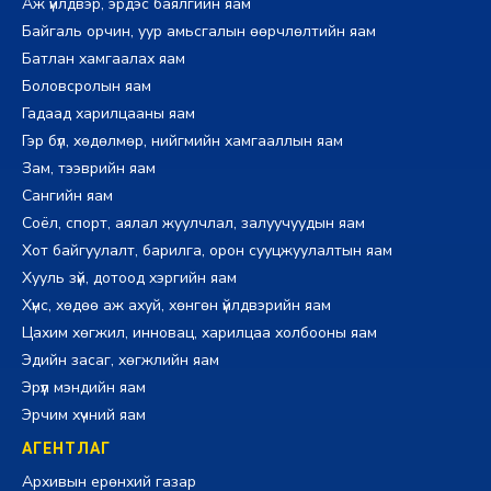
Аж үйлдвэр, эрдэс баялгийн яам
Байгаль орчин, уур амьсгалын өөрчлөлтийн яам
Батлан хамгаалах яам
Боловсролын яам
Гадаад харилцааны яам
Гэр бүл, хөдөлмөр, нийгмийн хамгааллын яам
Зам, тээврийн яам
Сангийн яам
Соёл, спорт, аялал жуулчлал, залуучуудын яам
Хот байгуулалт, барилга, орон сууцжуулалтын яам
Хууль зүй, дотоод хэргийн яам
Хүнс, хөдөө аж ахуй, хөнгөн үйлдвэрийн яам
Цахим хөгжил, инновац, харилцаа холбооны яам
Эдийн засаг, хөгжлийн яам
Эрүүл мэндийн яам
Эрчим хүчний яам
АГЕНТЛАГ
Архивын ерөнхий газар