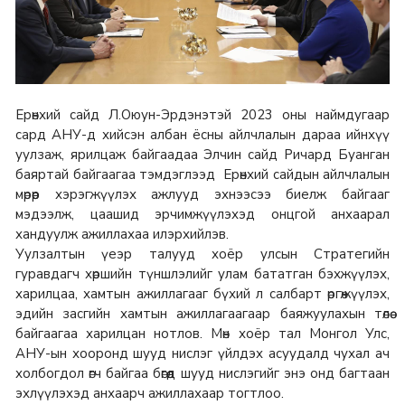
Ерөнхий сайд Л.Оюун-Эрдэнэтэй 2023 оны наймдугаар
сард АНУ-д хийсэн албан ёсны айлчлалын дараа ийнхүү
уулзаж, ярилцаж байгаадаа Элчин сайд Ричард Буанган
баяртай байгаагаа тэмдэглээд Ерөнхий сайдын айлчлалын
мөрөөр хэрэгжүүлэх ажлууд эхнээсээ биелж байгааг
мэдээлж, цаашид эрчимжүүлэхэд онцгой анхаарал
хандуулж ажиллахаа илэрхийлэв.
Уулзалтын үеэр талууд хоёр улсын Стратегийн
гуравдагч хөршийн түншлэлийг улам бататган бэхжүүлэх,
харилцаа, хамтын ажиллагааг бүхий л салбарт өргөжүүлэх,
эдийн засгийн хамтын ажиллагаагаар баяжуулахын төлөө
байгаагаа харилцан нотлов. Мөн хоёр тал Монгол Улс,
АНУ-ын хооронд шууд нислэг үйлдэх асуудалд чухал ач
холбогдол өгч байгаа бөгөөд шууд нислэгийг энэ онд багтаан
эхлүүлэхэд анхаарч ажиллахаар тогтлоо.