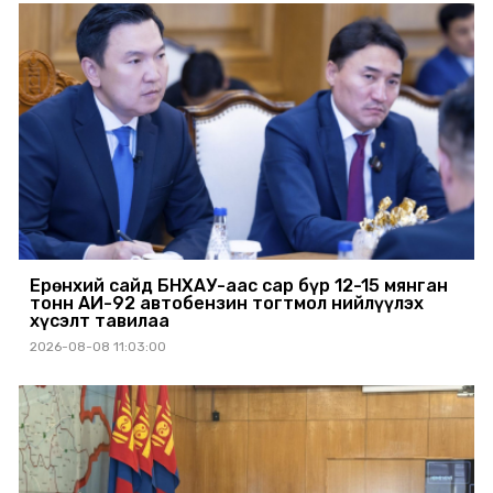
Ерөнхий сайд БНХАУ-аас сар бүр 12-15 мянган
тонн АИ-92 автобензин тогтмол нийлүүлэх
хүсэлт тавилаа
2026-08-08 11:03:00