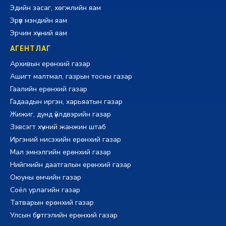
Эдийн засаг, хөгжлийн яам
Эрүүл мэндийн яам
Эрчим хүчний яам
АГЕНТЛАГ
Архивын ерөнхий газар
Ашигт малтмал, газрын тосны газар
Гаалийн ерөнхий газар
Гадаадын иргэн, харьяатын газар
Жижиг, дунд үйлдвэрийн газар
Зэвсэгт хүчний жанжин штаб
Иргэний нисэхийн ерөнхий газар
Мал эмнэлгийн ерөнхий газар
Нийгмийн даатгалын ерөнхий газар
Оюуны өмчийн газар
Соёл урлагийн газар
Татварын ерөнхий газар
Улсын бүртгэлийн ерөнхий газар