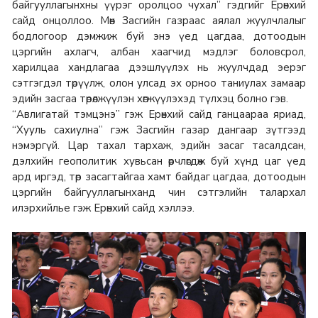
байгууллагынхны үүрэг оролцоо чухал” гэдгийг Ерөнхий
сайд онцоллоо. Мөн Засгийн газраас аялал жуулчлалыг
бодлогоор дэмжиж буй энэ үед цагдаа, дотоодын
цэргийн ахлагч, албан хаагчид мэдлэг боловсрол,
харилцаа хандлагаа дээшлүүлэх нь жуулчдад эерэг
сэтгэгдэл төрүүлж, олон улсад эх орноо таниулах замаар
эдийн засгаа төрөлжүүлэн хөгжүүлэхэд түлхэц болно гэв.
“Авлигатай тэмцэнэ” гэж Ерөнхий сайд ганцаараа яриад,
“Хууль сахиулна” гэж Засгийн газар дангаар зүтгээд
нэмэргүй. Цар тахал тархаж, эдийн засаг тасалдсан,
дэлхийн геополитик хувьсан өөрчлөгдөж буй хүнд цаг үед
ард иргэд, төр засагтайгаа хамт байдаг цагдаа, дотоодын
цэргийн байгууллагынханд чин сэтгэлийн талархал
илэрхийлье гэж Ерөнхий сайд хэллээ.