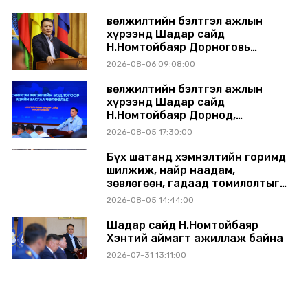
танилцуулж, шийдвэрлүүлнэ
Өвөлжилтийн бэлтгэл ажлын
хүрээнд Шадар сайд
Н.Номтойбаяр Дорноговь
аймагт ажиллав
2026-08-06 09:08:00
Өвөлжилтийн бэлтгэл ажлын
хүрээнд Шадар сайд
Н.Номтойбаяр Дорнод,
Сүхбаатар аймагт ажиллав
2026-08-05 17:30:00
Бүх шатанд хэмнэлтийн горимд
шилжиж, найр наадам,
зөвлөгөөн, гадаад томилолтыг
хориглолоо
2026-08-05 14:44:00
Шадар сайд Н.Номтойбаяр
Хэнтий аймагт ажиллаж байна
2026-07-31 13:11:00