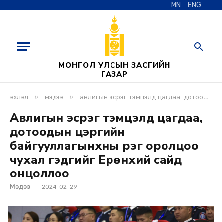
MN
ENG
МОНГОЛ УЛСЫН ЗАСГИЙН
ГАЗАР
»
»
эхлэл
мэдээ
авлигын эсрэг тэмцэлд цагдаа, дотоодын цэргийн байгууллагынхны үүрэг оролцоо чухал гэдгийг ерөнхий сайд онцоллоо
Авлигын эсрэг тэмцэлд цагдаа,
дотоодын цэргийн
байгууллагынхны үүрэг оролцоо
чухал гэдгийг Ерөнхий сайд
онцоллоо
Мэдээ
2024-02-29