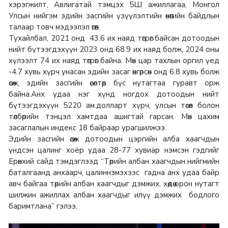
хэрэгжилт, Авлигатай тэмцэх 5Ш ажиллагаа, Монгол
Улсын нийгэм эдийн засгийн үзүүлэлтийн өнөөгийн байдлын
талаар товч мэдээлэл өгөв.
Тухайлбал, 2021 онд 43.6 их наяд төгрөг байсан дотоодын
нийт бүтээгдэхүүн 2023 онд 68.9 их наяд болж, 2024 оны
хүлээлт 74 их наяд төгрөг байна. Мөн цар тахлын оргил үед
-4.7 хувь хүрч унасан эдийн засаг өнгөрсөн онд 6.8 хувь болж
өсөж, эдийн засгийн өсөлтөөр бүс нутагтаа гуравт орж
байна.Анх удаа нэг хүнд ногдох дотоодын нийт
бүтээгдэхүүн 5220 ам.долларт хүрч, улсын төсөв болон
төлбөрийн тэнцэл хамтдаа ашигтай гарсан. Мөн цахим
засаглалын индекс 18 байраар урагшилжээ.
Эдийн засгийн өсөж дотоодын цэргийн алба хаагчдын
үндсэн цалинг хоёр удаа 28-77 хувиар нэмсэн гэдгийг
Ерөнхий сайд тэмдэглээд “Төрийн албан хаагчдын нийгмийн
баталгаанд анхаарч, цалиннэмэхээс гадна анх удаа байр
авч байгаа төрийн албан хаагчдыг дэмжих, хөдөө орон нутагт
шилжин ажиллах албан хаагчдыг илүү дэмжих бодлого
баримтлана” гэлээ.