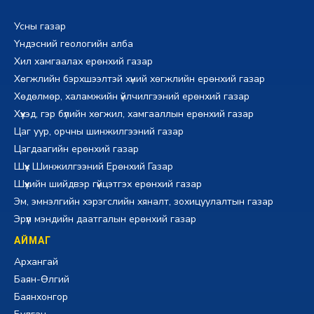
Усны газар
Үндэсний геологийн алба
Хил хамгаалах ерөнхий газар
Хөгжлийн бэрхшээлтэй хүний хөгжлийн ерөнхий газар
Хөдөлмөр, халамжийн үйлчилгээний ерөнхий газар
Хүүхэд, гэр бүлийн хөгжил, хамгааллын ерөнхий газар
Цаг уур, орчны шинжилгээний газар
Цагдаагийн ерөнхий газар
Шүүх Шинжилгээний Ерөнхий Газар
Шүүхийн шийдвэр гүйцэтгэх ерөнхий газар
Эм, эмнэлгийн хэрэгслийн хяналт, зохицуулалтын газар
Эрүүл мэндийн даатгалын ерөнхий газар
АЙМАГ
Архангай
Баян-Өлгий
Баянхонгор