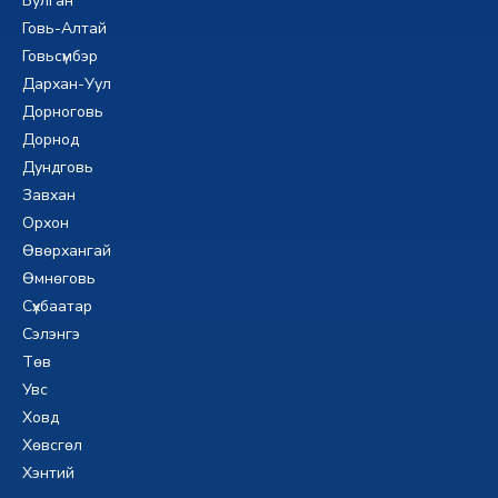
Булган
Говь-Алтай
Говьсүмбэр
Дархан-Уул
Дорноговь
Дорнод
Дундговь
Завхан
Орхон
Өвөрхангай
Өмнөговь
Сүхбаатар
Сэлэнгэ
Төв
Увс
Ховд
Хөвсгөл
Хэнтий