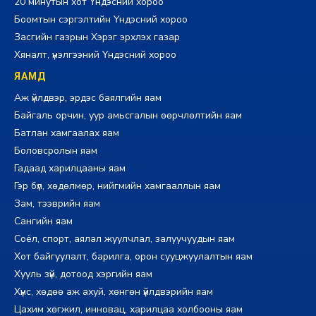
20 минутын хот Үндэсний хороо
Боомтын сэргэлтийн Үндэсний хороо
Засгийн газрын Хэрэг эрхлэх газар
Хяналт, үнэлгээний Үндэсний хороо
ЯАМД
Аж үйлдвэр, эрдэс баялгийн яам
Байгаль орчин, уур амьсгалын өөрчлөлтийн яам
Батлан хамгаалах яам
Боловсролын яам
Гадаад харилцааны яам
Гэр бүл, хөдөлмөр, нийгмийн хамгааллын яам
Зам, тээврийн яам
Сангийн яам
Соёл, спорт, аялал жуулчлал, залуучуудын яам
Хот байгуулалт, барилга, орон сууцжуулалтын яам
Хууль зүй, дотоод хэргийн яам
Хүнс, хөдөө аж ахуй, хөнгөн үйлдвэрийн яам
Цахим хөгжил, инновац, харилцаа холбооны яам