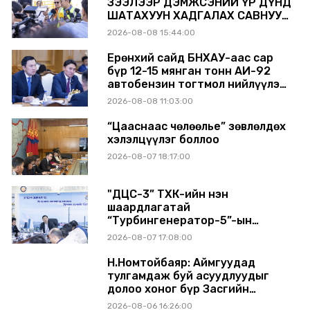
ЗЭЭЛЭЭР ДЭМЖСЭНИЙ ҮР ДҮНД
ШАТАХУУН ХАДГАЛАХ САВНУУД
ЭХНЭЭСЭЭ АШИГЛАЛТАД ОРЖ
2026-08-08 15:44:00
БАЙНА
Ерөнхий сайд БНХАУ-аас сар
бүр 12-15 мянган тонн АИ-92
автобензин тогтмол нийлүүлэх
хүсэлт тавилаа
2026-08-08 11:03:00
“Цааснаас чөлөөлье” зөвлөлдөх
хэлэлцүүлэг боллоо
2026-08-07 18:17:00
"ДЦС-3” ТӨХК-ийн нэн
шаардлагатай
“Турбингенератор-5”-ын
шинэчлэлийн төсвийг
2026-08-07 17:08:00
шийдвэрлэхээр болов
Н.Номтойбаяр: Аймгуудад
тулгамдаж буй асуудлуудыг
долоо хоног бүр Засгийн
газрын хуралдаанд
2026-08-06 16:26:00