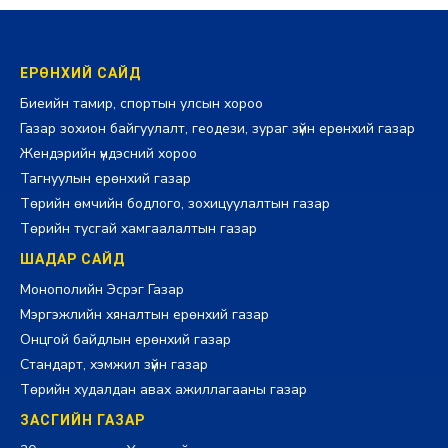
ЕРӨНХИЙ САЙД
Биеийн тамир, спортын улсын хороо
Газар зохион байгуулалт, геодези, зураг зүйн ерөнхий газар
Жендэрийн үндэсний хороо
Тагнуулын ерөнхий газар
Төрийн өмчийн бодлого, зохицуулалтын газар
Төрийн тусгай хамгаалалтын газар
ШАДАР САЙД
Монополийн Эсрэг Газар
Мэргэжлийн хяналтын ерөнхий газар
Онцгой байдлын ерөнхий газар
Стандарт, хэмжил зүйн газар
Төрийн худалдан авах ажиллагааны газар
ЗАСГИЙН ГАЗАР