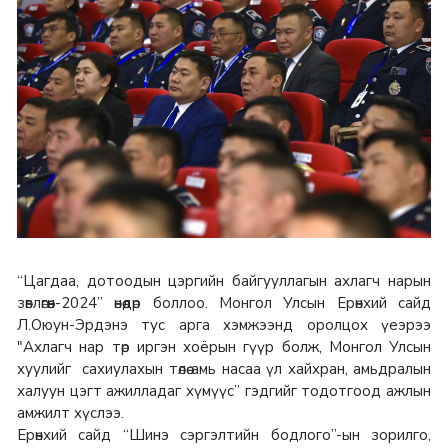
“Цагдаа, дотоодын цэргийн байгууллагын ахлагч нарын
зөвлөгөөн-2024” өнөөдөр боллоо. Монгол Улсын Ерөнхий сайд
Л.Оюун-Эрдэнэ тус арга хэмжээнд оролцох үеэрээ
"Ахлагч нар төр иргэн хоёрын гүүр болж, Монгол Улсын
хуулийг сахиулахын төлөө амь насаа үл хайхран, амьдралын
халуун цэгт ажилладаг хүмүүс” гэдгийг тодотгоод ажлын
амжилт хүслээ.
Ерөнхий сайд “Шинэ сэргэлтийн бодлого”-ын зорилго,