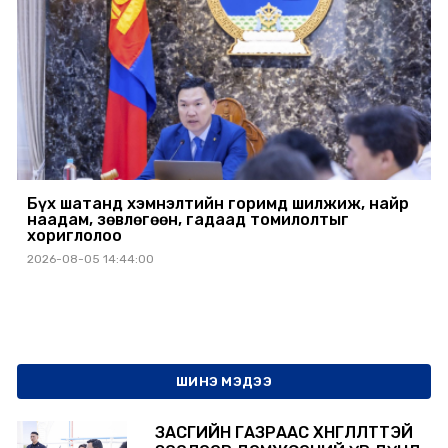
Бүх шатанд хэмнэлтийн горимд шилжиж, найр
наадам, зөвлөгөөн, гадаад томилолтыг
хориглолоо
2026-08-05 14:44:00
ШИНЭ МЭДЭЭ
ЗАСГИЙН ГАЗРААС ХӨНГӨЛӨЛТТЭЙ