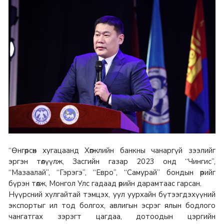
“Өнгөрсөн хугацаанд Хөгжлийн банкны чанаргүй зээлийг
эргэн төлүүлж, Засгийн газар 2023 онд “Чингис”,
“Мазаалай”, “Гэрэгэ”, “Евро”, “Самурай” бондын өрийг
бүрэн төлж, Монгол Улс гадаад өрийн дарамтаас гарсан.
Нүүрсний хулгайтай тэмцэх, уул уурхайн бүтээгдэхүүний
экспортыг ил тод болгох, авлигын эсрэг ялын бодлого
чангатгах зэрэгт цагдаа, дотоодын цэргийн