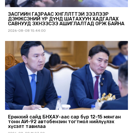
ЗАСГИЙН ГАЗРААС ХӨНГӨЛӨЛТТЭЙ ЗЭЭЛЭЭР
ДЭМЖСЭНИЙ ҮР ДҮНД ШАТАХУУН ХАДГАЛАХ
САВНУУД ЭХНЭЭСЭЭ АШИГЛАЛТАД ОРЖ БАЙНА
2026-08-08 15:44:00
Ерөнхий сайд БНХАУ-аас сар бүр 12-15 мянган
тонн АИ-92 автобензин тогтмол нийлүүлэх
хүсэлт тавилаа