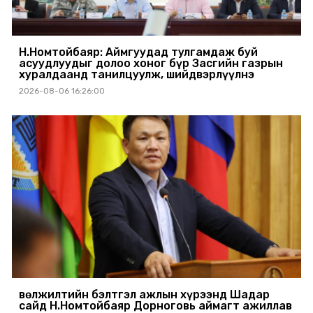
Н.Номтойбаяр: Аймгуудад тулгамдаж буй
асуудлуудыг долоо хоног бүр Засгийн газрын
хуралдаанд танилцуулж, шийдвэрлүүлнэ
2026-08-06 16:26:00
Өвөлжилтийн бэлтгэл ажлын хүрээнд Шадар
сайд Н.Номтойбаяр Дорноговь аймагт ажиллав