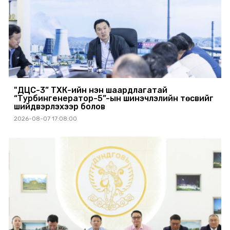
"ДЦС-3” ТӨХК-ийн нэн шаардлагатай
“Турбингенератор-5”-ын шинэчлэлийн төсвийг
шийдвэрлэхээр болов
2026-08-07 17:08:00