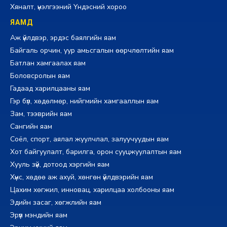
Хяналт, үнэлгээний Үндэсний хороо
ЯАМД
Аж үйлдвэр, эрдэс баялгийн яам
Байгаль орчин, уур амьсгалын өөрчлөлтийн яам
Батлан хамгаалах яам
Боловсролын яам
Гадаад харилцааны яам
Гэр бүл, хөдөлмөр, нийгмийн хамгааллын яам
Зам, тээврийн яам
Сангийн яам
Соёл, спорт, аялал жуулчлал, залуучуудын яам
Хот байгуулалт, барилга, орон сууцжуулалтын яам
Хууль зүй, дотоод хэргийн яам
Хүнс, хөдөө аж ахуй, хөнгөн үйлдвэрийн яам
Цахим хөгжил, инновац, харилцаа холбооны яам
Эдийн засаг, хөгжлийн яам
Эрүүл мэндийн яам