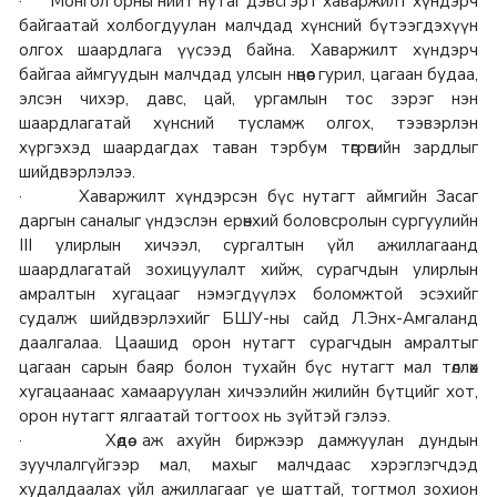
· Монгол орны нийт нутаг дэвсгэрт хаваржилт хүндэрч
байгаатай холбогдуулан малчдад хүнсний бүтээгдэхүүн
олгох шаардлага үүсээд байна. Хаваржилт хүндэрч
байгаа аймгуудын малчдад улсын нөөцөөс гурил, цагаан будаа,
элсэн чихэр, давс, цай, ургамлын тос зэрэг нэн
шаардлагатай хүнсний тусламж олгох, тээвэрлэн
хүргэхэд шаардагдах таван тэрбум төгрөгийн зардлыг
шийдвэрлэлээ.
· Хаваржилт хүндэрсэн бүс нутагт аймгийн Засаг
даргын саналыг үндэслэн ерөнхий боловсролын сургуулийн
III улирлын хичээл, сургалтын үйл ажиллагаанд
шаардлагатай зохицуулалт хийж, сурагчдын улирлын
амралтын хугацааг нэмэгдүүлэх боломжтой эсэхийг
судалж шийдвэрлэхийг БШУ-ны сайд Л.Энх-Амгаланд
даалгалаа. Цаашид орон нутагт сурагчдын амралтыг
цагаан сарын баяр болон тухайн бүс нутагт мал төллөх
хугацаанаас хамааруулан хичээлийн жилийн бүтцийг хот,
орон нутагт ялгаатай тогтоох нь зүйтэй гэлээ.
· Хөдөө аж ахуйн биржээр дамжуулан дундын
зуучлалгүйгээр мал, махыг малчдаас хэрэглэгчдэд
худалдаалах үйл ажиллагааг үе шаттай, тогтмол зохион