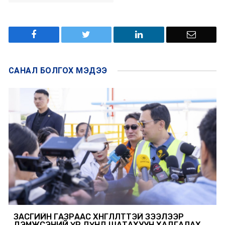
САНАЛ БОЛГОХ
МЭДЭЭ
ЗАСГИЙН ГАЗРААС ХӨНГӨЛӨЛТТЭЙ ЗЭЭЛЭЭР
ДЭМЖСЭНИЙ ҮР ДҮНД ШАТАХУУН ХАДГАЛАХ