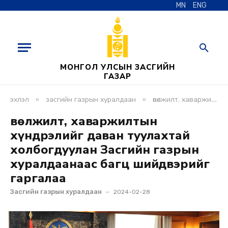
MN
ENG
МОНГОЛ УЛСЫН ЗАСГИЙН
ГАЗАР
»
»
эхлэл
засгийн газрын хуралдаан
өвөлжилт, хаваржилтын хүндрэлийг даван туулахтай холбогдуулан засгийн газрын хуралдаанаас багц шийдвэрийг гаргалаа
Өвөлжилт, хаваржилтын
хүндрэлийг даван туулахтай
холбогдуулан Засгийн газрын
хуралдаанаас багц шийдвэрийг
гаргалаа
Засгийн газрын хуралдаан
2024-02-28