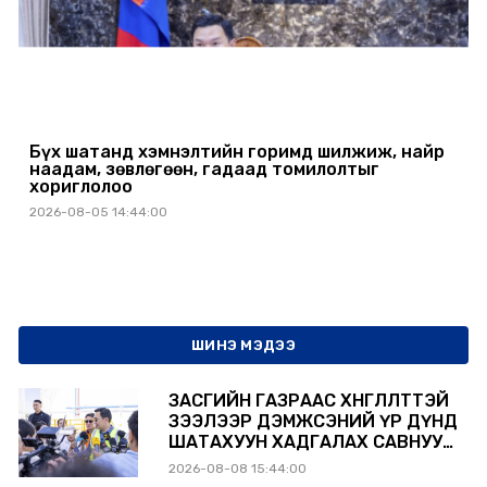
Бүх шатанд хэмнэлтийн горимд шилжиж, найр
наадам, зөвлөгөөн, гадаад томилолтыг
хориглолоо
2026-08-05 14:44:00
ШИНЭ МЭДЭЭ
ЗАСГИЙН ГАЗРААС ХӨНГӨЛӨЛТТЭЙ
ЗЭЭЛЭЭР ДЭМЖСЭНИЙ ҮР ДҮНД
ШАТАХУУН ХАДГАЛАХ САВНУУД
ЭХНЭЭСЭЭ АШИГЛАЛТАД ОРЖ
2026-08-08 15:44:00
БАЙНА