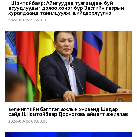
Н.Номтойбаяр: Аймгуудад тулгамдаж буй
асуудлуудыг долоо хоног бүр Засгийн газрын
хуралдаанд танилцуулж, шийдвэрлүүлнэ
2026-08-06 16:26:00
Өвөлжилтийн бэлтгэл ажлын хүрээнд Шадар
сайд Н.Номтойбаяр Дорноговь аймагт ажиллав
2026-08-06 09:08:00