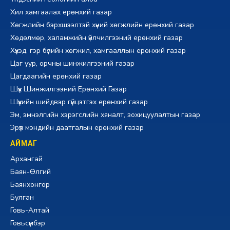
Хил хамгаалах ерөнхий газар
Хөгжлийн бэрхшээлтэй хүний хөгжлийн ерөнхий газар
Хөдөлмөр, халамжийн үйлчилгээний ерөнхий газар
Хүүхэд, гэр бүлийн хөгжил, хамгааллын ерөнхий газар
Цаг уур, орчны шинжилгээний газар
Цагдаагийн ерөнхий газар
Шүүх Шинжилгээний Ерөнхий Газар
Шүүхийн шийдвэр гүйцэтгэх ерөнхий газар
Эм, эмнэлгийн хэрэгслийн хяналт, зохицуулалтын газар
Эрүүл мэндийн даатгалын ерөнхий газар
АЙМАГ
Архангай
Баян-Өлгий
Баянхонгор
Булган
Говь-Алтай
Говьсүмбэр