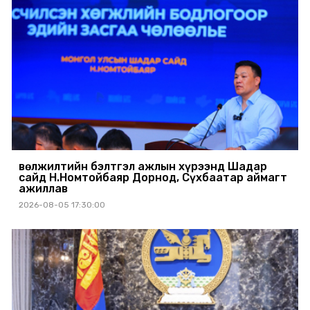
Өвөлжилтийн бэлтгэл ажлын хүрээнд Шадар
сайд Н.Номтойбаяр Дорнод, Сүхбаатар аймагт
ажиллав
2026-08-05 17:30:00