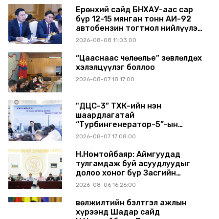
Ерөнхий сайд БНХАУ-аас сар
бүр 12-15 мянган тонн АИ-92
автобензин тогтмол нийлүүлэх
хүсэлт тавилаа
2026-08-08 11:03:00
“Цааснаас чөлөөлье” зөвлөлдөх
хэлэлцүүлэг боллоо
2026-08-07 18:17:00
"ДЦС-3” ТӨХК-ийн нэн
шаардлагатай
“Турбингенератор-5”-ын
шинэчлэлийн төсвийг
2026-08-07 17:08:00
шийдвэрлэхээр болов
Н.Номтойбаяр: Аймгуудад
тулгамдаж буй асуудлуудыг
долоо хоног бүр Засгийн
газрын хуралдаанд
2026-08-06 16:26:00
танилцуулж, шийдвэрлүүлнэ
Өвөлжилтийн бэлтгэл ажлын
хүрээнд Шадар сайд