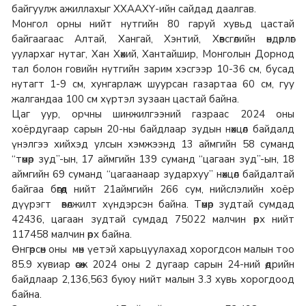
байгуулж ажиллахыг ХХААХҮ-ийн сайдад даалгав.
Монгол орны нийт нутгийн 80 гаруй хувьд цастай
байгаагаас Алтай, Хангай, Хэнтий, Хөвсгөлийн өндөрлөг
уулархаг нутаг, Хан Хөхий, Хантайшир, Монголын Дорнод
тал болон говийн нутгийн зарим хэсгээр 10-36 см, бусад
нутагт 1-9 см, хунгарлаж шуурсан газартаа 60 см, гуу
жалгандаа 100 см хүртэл зузаан цастай байна.
Цаг уур, орчны шинжилгээний газраас 2024 оны
хоёрдугаар сарын 20-ны байдлаар зудын нөхцөл байдалд
үнэлгээ хийхэд улсын хэмжээнд 13 аймгийн 58 суманд
“төмөр зуд”-ын, 17 аймгийн 139 суманд “цагаан зуд”-ын, 18
аймгийн 69 суманд “цагаанаар зудархуу” нөхцөл байдалтай
байгаа бөгөөд нийт 21аймгийн 266 сум, нийслэлийн хоёр
дүүрэгт өвөлжилт хүндэрсэн байна. Төмөр зудтай сумдад
42436, цагаан зудтай сумдад 75022 малчин өрх нийт
117458 малчин өрх байна.
Өнгөрсөн оны мөн үетэй харьцуулахад хорогдсон малын тоо
85.9 хувиар өсөж 2024 оны 2 дугаар сарын 24-ний өдрийн
байдлаар 2,136,563 буюу нийт малын 3.3 хувь хорогдоод
байна.