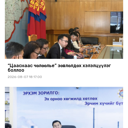
“Цааснаас чөлөөлье” зөвлөлдөх хэлэлцүүлэг
боллоо
2026-08-07 18:17:00