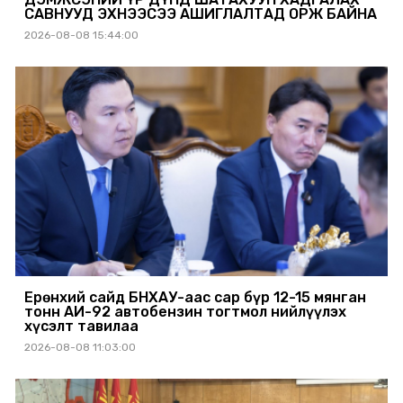
САВНУУД ЭХНЭЭСЭЭ АШИГЛАЛТАД ОРЖ БАЙНА
2026-08-08 15:44:00
Ерөнхий сайд БНХАУ-аас сар бүр 12-15 мянган
тонн АИ-92 автобензин тогтмол нийлүүлэх
хүсэлт тавилаа
2026-08-08 11:03:00