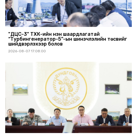
"ДЦС-3” ТӨХК-ийн нэн шаардлагатай
“Турбингенератор-5”-ын шинэчлэлийн төсвийг
шийдвэрлэхээр болов
2026-08-07 17:08:00