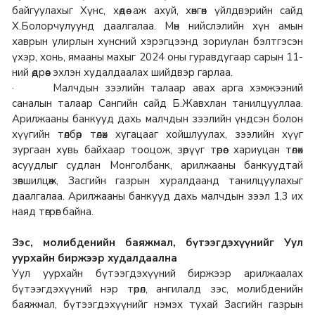
байгуулахыг Хүнс, хөдөө аж ахуй, хөнгөн үйлдвэрийн сайд
Х.Болорчулуунд даалгалаа. Мөн нийслэлийн хүн амын
хаврын улирлын хүнсний хэрэгцээнд зориулан бэлтгэсэн
үхэр, хонь, ямааны махыг 2024 оны гуравдугаар сарын 11-
ний өдрөөс эхлэн худалдаалах шийдвэр гарлаа.
· Малчдын зээлийн талаар авах арга хэмжээний
саналын талаар Сангийн сайд Б.Жавхлан танилцууллаа.
Арилжааны банкууд дахь малчдын зээлийн үндсэн болон
хүүгийн төлбөр төлөх хугацааг хойшлуулах, зээлийн хүүг
зургаан хувь байхаар тооцож, зөрүүг төрөөс хариуцан төлөх
асуудлыг судлан Монголбанк, арилжааны банкуудтай
зөвшилцөж, Засгийн газрын хуралдаанд танилцуулахыг
даалгалаа. Арилжааны банкууд дахь малчдын зээл 1,3 их
наяд төгрөг байна.
Зэс, молибденийн баяжмал, бүтээгдэхүүнийг Уул
уурхайн биржээр худалдаална
Уул уурхайн бүтээгдэхүүний биржээр арилжаалах
бүтээгдэхүүний нэр төрөл, ангилалд зэс, молибденийн
баяжмал, бүтээгдэхүүнийг нэмэх тухай Засгийн газрын