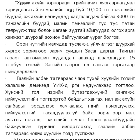
· “Хөдөө аж ахуйн корпораци” төрийн өмчит хязгаарлагдмал
хариуцлагатай компанийн нөөцөд буй 10,200 тн тэжээлийн
буудай, аж ахуйн нэгжүүдэд хадгалагдаж байгаа 9000 тн
тэжээлийн буудай, малын тэжээлийг тус тус татан
төвлөрүүлж төмөр болон цагаан зудтай аймгуудад олгох арга
хэмжээг шуурхай зохион байгуулахыг үүрэг болгов.
· Орон нутгийн малчдад тусламж, үйлчилгээг шуурхай
хүргэх зорилгоор зарим сумдын Засаг даргын Тамгын
газарт автомашин худалдан авахад шаардагдах 15
тэрбум төгрөгийг Засгийн газрын нөөц сангаас гаргахаар
шийдвэрлэлээ.
· Гаалийн албан татвараас чөлөөлөх тухай хуулийн төслийг
хэлэлцэн дэмжээд УИХ-д өргөн мэдүүлэхээр тогтлоо.
Хүнсний гол нэрийн бүтээгдэхүүний хангамж,
нийлүүлэлтийн тогтвортой байдлыг хангах, мал аж ахуйн
салбарыг эрсдэлээс хамгаалах, нөөцийг нэмэгдүүлэх,
нийлүүлэлтийг тасалдуулахгүй байх зорилгоор мал,
амьтны тэжээл, тэжээлийн нэмэлт болон улаанбуудайн
баяжуулсан гурилыг импортлоход гаалийн албан
татвараас чөлөөлөхөөр хуулийн төсөлд тусгажээ.