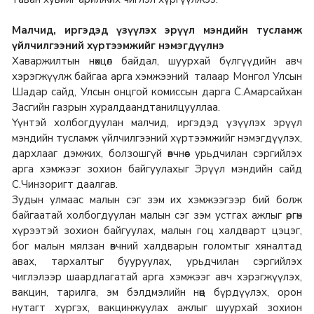
Малчид, иргэдэд үзүүлэх эрүүл мэндийн тусламж
үйлчилгээний хүртээмжийг нэмэгдүүлнэ
Хаваржилтын нөхцөл байдал, шуурхай бүлгүүдийн авч
хэрэгжүүлж байгаа арга хэмжээний талаар Монгол Улсын
Шадар сайд, Улсын онцгой комиссын дарга С.Амарсайхан
Засгийн газрын хуралдаандтанилцууллаа.
Үүнтэй холбогдуулан малчид, иргэдэд үзүүлэх эрүүл
мэндийн тусламж үйлчилгээний хүртээмжийг нэмэгдүүлэх,
дархлааг дэмжих, болзошгүй өвчнөөс урьдчилан сэргийлэх
арга хэмжээг зохион байгуулахыг Эрүүл мэндийн сайд
С.Чинзоригт даалгав.
Зудын улмаас малын сэг зэм их хэмжээгээр бий болж
байгаатай холбогдуулан малын сэг зэм устгах ажлыг өргөн
хүрээтэй зохион байгуулах, малын гоц халдварт цэцэг,
бог малын мялзан өвчний халдварын голомтыг хяналтад
авах, тархалтыг бууруулах, урьдчилан сэргийлэх
чиглэлээр шаардлагатай арга хэмжээг авч хэрэгжүүлэх,
вакцин, тарилга, эм бэлдмэлийн нөөц бүрдүүлэх, орон
нутагт хүргэх, вакцинжуулах ажлыг шуурхай зохион