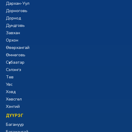
Дархан-Уул
Дорноговь
Дорнод
Дундговь
Завхан
Орхон
Өвөрхангай
Өмнөговь
Сүхбаатар
Сэлэнгэ
Төв
Увс
Ховд
Хөвсгөл
Хэнтий
ДҮҮРЭГ
Багануур
Багахангай