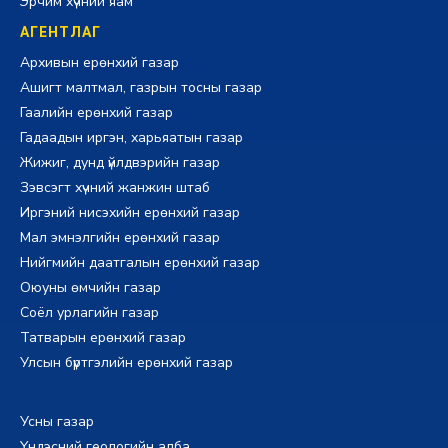
Эрчим хүчний яам
АГЕНТЛАГ
Архивын ерөнхий газар
Ашигт малтмал, газрын тосны газар
Гаалийн ерөнхий газар
Гадаадын иргэн, харьяатын газар
Жижиг, дунд үйлдвэрийн газар
Зэвсэгт хүчний жанжин штаб
Иргэний нисэхийн ерөнхий газар
Мал эмнэлгийн ерөнхий газар
Нийгмийн даатгалын ерөнхий газар
Оюуны өмчийн газар
Соёл урлагийн газар
Татварын ерөнхий газар
Улсын бүртгэлийн ерөнхий газар
Усны газар
Үндэсний геологийн алба