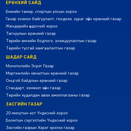
ЕРӨНХИЙ САЙД
Биеийн тамир, спортын улсын хороо
Газар зохион байгуулалт, геодези, зураг зүйн ерөнхий газар
Жендэрийн үндэсний хороо
Тагнуулын ерөнхий газар
Төрийн өмчийн бодлого, зохицуулалтын газар
Төрийн тусгай хамгаалалтын газар
ШАДАР САЙД
Монополийн Эсрэг Газар
Мэргэжлийн хяналтын ерөнхий газар
Онцгой байдлын ерөнхий газар
Стандарт, хэмжил зүйн газар
Төрийн худалдан авах ажиллагааны газар
ЗАСГИЙН ГАЗАР
20 минутын хот Үндэсний хороо
Боомтын сэргэлтийн Үндэсний хороо
Засгийн газрын Хэрэг эрхлэх газар