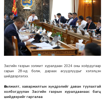
Засгийн газрын ээлжит хуралдаан 2024 оны хоёрдугаар
сарын 28-нд болж, дараах асуудлуудыг хэлэлцэн
шийдвэрлэлээ.
Өвөлжилт, хаваржилтын хүндрэлийг даван туулахтай
холбогдуулан Засгийн газрын хуралдаанаас багц
шийдвэрийг гаргалаа