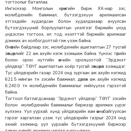
тогтоолыг баталлаа.
Ингэснээр Монголын хөрөнгийн бирж ХК-иар зэс,
молибденийн баяжмал, бүтээгдэхүүн арилжаалсан
этгээдийн худалдсан болон худалдахаар ачуулсан
бүтээгдэхүүний борлуулалтын үнэлгээг биржийн үнэд
үндэслэн тогтоох, ил тод, нээлттэй биржийн арилжааг
дэмжих ач холбогдолтой гэж үзэж байна.
Өнөөгийн байдлаар зэс, молибденийн ашиглалтын 27 тусгай
зөвшөөрлийг 22 аж ахуйн нэгж эзэмшиж байна. Үүнээс төрийн
болон орон нутгийн өмчийн оролцоотой “Эрдэнэт
үйлдвэр” ТӨҮГ ашиглалтын хоёр тусгай зөвшөөрөл эзэмшдэг.
Тус үйлдвэрийн газар 2024 онд зургаан аж ахуйн нэгжид
621.5 мянган тн зэсийн баяжмал, дөрвөн аж ахуйн нэгжид
6,240.0 тн молибденийн баяжмалыг нийлүүлэх гэрээтэй
байна.
Тогтоол батлагдсанаар “Эрдэнэт үйлдвэр” ТӨҮГ зэсийн
болон молибденийн баяжмалыг биржээр арилжих үүрэг
хүлээнэ. Уул уурхай, хүнд үйлдвэрийн яам өмнө байгуулсан
гэрээг харгалзан үзэж тус үйлдвэрийн газрыг 2024 онд
эхний ээлжинд уул уурхайн бүтээгдэхүүний биржээр
таван хувийг арилжих чиглэл хүргүүлжээ.