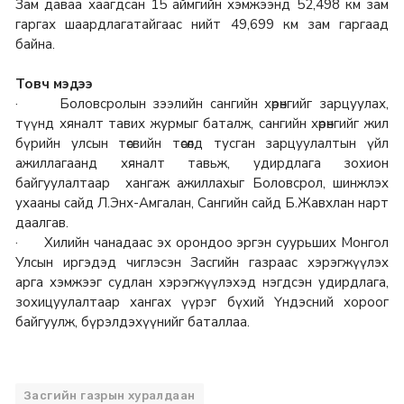
Зам даваа хаагдсан 15 аймгийн хэмжээнд 52,498 км зам
гаргах шаардлагатайгаас нийт 49,699 км зам гаргаад
байна.
Товч мэдээ
· Боловсролын зээлийн сангийн хөрөнгийг зарцуулах,
түүнд хяналт тавих журмыг баталж, сангийн хөрөнгийг жил
бүрийн улсын төсвийн төсөлд тусган зарцуулалтын үйл
ажиллагаанд хяналт тавьж, удирдлага зохион
байгуулалтаар хангаж ажиллахыг Боловсрол, шинжлэх
ухааны сайд Л.Энх-Амгалан, Сангийн сайд Б.Жавхлан нарт
даалгав.
· Хилийн чанадаас эх орондоо эргэн суурьших Монгол
Улсын иргэдэд чиглэсэн Засгийн газраас хэрэгжүүлэх
арга хэмжээг судлан хэрэгжүүлэхэд нэгдсэн удирдлага,
зохицуулалтаар хангах үүрэг бүхий Үндэсний хороог
байгуулж, бүрэлдэхүүнийг баталлаа.
Засгийн газрын хуралдаан