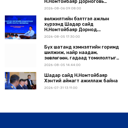
Н.Номтойбаяр Дорноговь
аймагт ажиллав
2026-08-06 09:08:00
Өвөлжилтийн бэлтгэл ажлын
хүрээнд Шадар сайд
Н.Номтойбаяр Дорнод,
Сүхбаатар аймагт ажиллав
2026-08-05 17:30:00
Бүх шатанд хэмнэлтийн горимд
шилжиж, найр наадам,
зөвлөгөөн, гадаад томилолтыг
хориглолоо
2026-08-05 14:44:00
Шадар сайд Н.Номтойбаяр
Хэнтий аймагт ажиллаж байна
2026-07-31 13:11:00