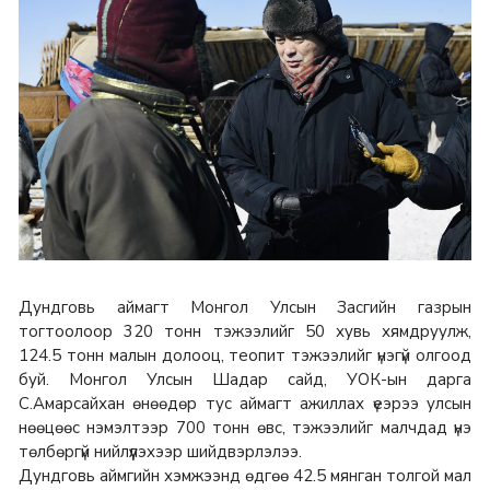
Дундговь аймагт Монгол Улсын Засгийн газрын
тогтоолоор 320 тонн тэжээлийг 50 хувь хямдруулж,
124.5 тонн малын долооц, теопит тэжээлийг үнэгүй олгоод
буй. Монгол Улсын Шадар сайд, УОК-ын дарга
С.Амарсайхан өнөөдөр тус аймагт ажиллах үеэрээ улсын
нөөцөөс нэмэлтээр 700 тонн өвс, тэжээлийг малчдад үнэ
төлбөргүй нийлүүлэхээр шийдвэрлэлээ.
Дундговь аймгийн хэмжээнд өдгөө 42.5 мянган толгой мал