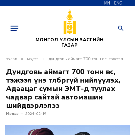
MN
ENG
МОНГОЛ УЛСЫН ЗАСГИЙН
ГАЗАР
»
»
эхлэл
мэдээ
дундговь аймагт 700 тонн өвс, тэжээл үнэ төлбөргүй нийлүүлэх, адаацаг сумын эмт-д туулах чадвар сайтай автомашин шийдвэрлэлээ
Дундговь аймагт 700 тонн өвс,
тэжээл үнэ төлбөргүй нийлүүлэх,
Адаацаг сумын ЭМТ-д туулах
чадвар сайтай автомашин
шийдвэрлэлээ
Мэдээ
2024-02-19