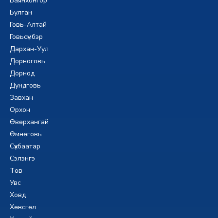
Баянхонгор
Булган
Говь-Алтай
Говьсүмбэр
Дархан-Уул
Дорноговь
Дорнод
Дундговь
Завхан
Орхон
Өвөрхангай
Өмнөговь
Сүхбаатар
Сэлэнгэ
Төв
Увс
Ховд
Хөвсгөл