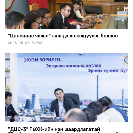
“Цааснаас чөлөөлье” зөвлөлдөх хэлэлцүүлэг боллоо
2026-08-07 18:17:00
"ДЦС-3” ТӨХК-ийн нэн шаардлагатай