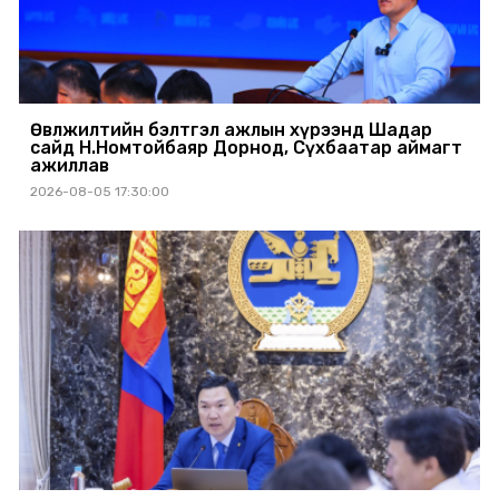
Өвөлжилтийн бэлтгэл ажлын хүрээнд Шадар
сайд Н.Номтойбаяр Дорнод, Сүхбаатар аймагт
ажиллав
2026-08-05 17:30:00