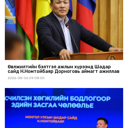
Өвөлжилтийн бэлтгэл ажлын хүрээнд Шадар
сайд Н.Номтойбаяр Дорноговь аймагт ажиллав
2026-08-06 09:08:00