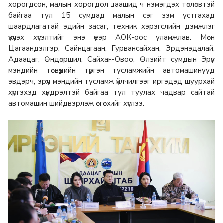
хорогдсон, малын хорогдол цаашид ч нэмэгдэх төлөвтэй
байгаа тул 15 сумдад малын сэг зэм устгахад
шаардлагатай эдийн засаг, техник хэрэгслийн дэмжлэг
үзүүлэх хүсэлтийг энэ үеэр АОК-оос уламжлав. Мөн
Цагаандэлгэр, Сайнцагаан, Гурвансайхан, Эрдэнэдалай,
Адаацаг, Өндөршил, Сайхан-Овоо, Өлзийт сумдын Эрүүл
мэндийн төвүүдийн түргэн тусламжийн автомашинууд
эвдэрч, эрүүл мэндийн тусламж үйлчилгээг иргэдэд шуурхай
хүргэхэд хүндрэлтэй байгаа тул туулах чадвар сайтай
автомашин шийдвэрлэж өгөхийг хүслээ.