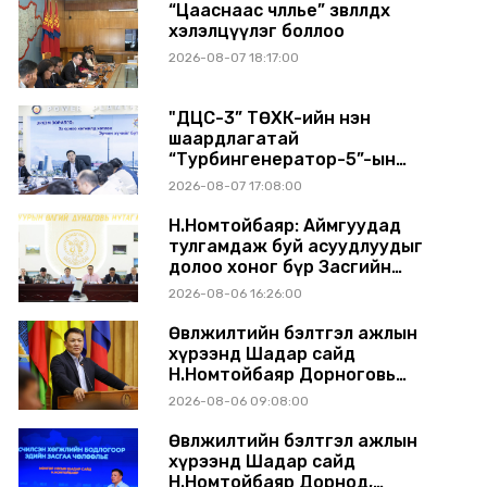
“Цааснаас чөлөөлье” зөвлөлдөх
хэлэлцүүлэг боллоо
2026-08-07 18:17:00
"ДЦС-3” ТӨХК-ийн нэн
шаардлагатай
“Турбингенератор-5”-ын
шинэчлэлийн төсвийг
2026-08-07 17:08:00
шийдвэрлэхээр болов
Н.Номтойбаяр: Аймгуудад
тулгамдаж буй асуудлуудыг
долоо хоног бүр Засгийн
газрын хуралдаанд
2026-08-06 16:26:00
танилцуулж, шийдвэрлүүлнэ
Өвөлжилтийн бэлтгэл ажлын
хүрээнд Шадар сайд
Н.Номтойбаяр Дорноговь
аймагт ажиллав
2026-08-06 09:08:00
Өвөлжилтийн бэлтгэл ажлын
хүрээнд Шадар сайд
Н.Номтойбаяр Дорнод,