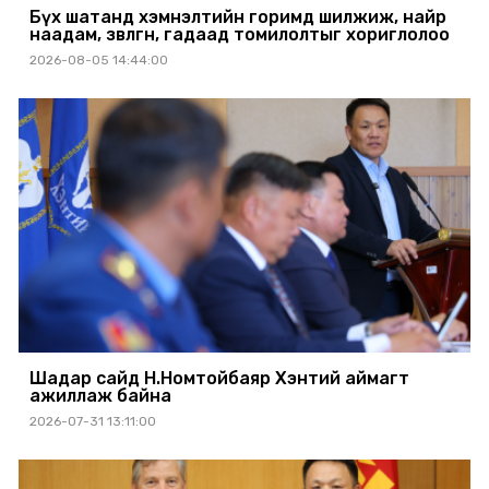
Бүх шатанд хэмнэлтийн горимд шилжиж, найр
наадам, зөвлөгөөн, гадаад томилолтыг хориглолоо
2026-08-05 14:44:00
Шадар сайд Н.Номтойбаяр Хэнтий аймагт
ажиллаж байна
2026-07-31 13:11:00