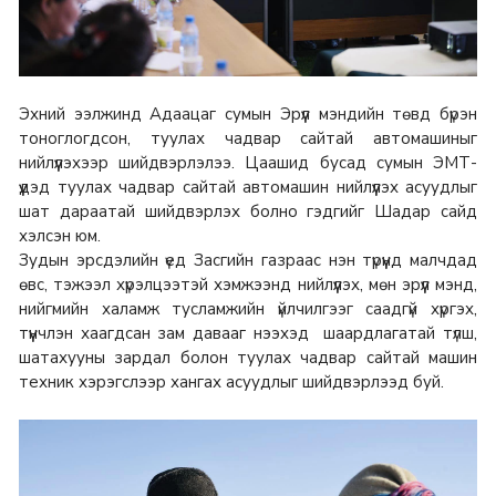
Эхний ээлжинд Адаацаг сумын Эрүүл мэндийн төвд бүрэн
тоноглогдсон, туулах чадвар сайтай автомашиныг
нийлүүлэхээр шийдвэрлэлээ. Цаашид бусад сумын ЭМТ-
үүдэд туулах чадвар сайтай автомашин нийлүүлэх асуудлыг
шат дараатай шийдвэрлэх болно гэдгийг Шадар сайд
хэлсэн юм.
Зудын эрсдэлийн үед Засгийн газраас нэн түрүүнд малчдад
өвс, тэжээл хүрэлцээтэй хэмжээнд нийлүүлэх, мөн эрүүл мэнд,
нийгмийн халамж тусламжийн үйлчилгээг саадгүй хүргэх,
түүнчлэн хаагдсан зам давааг нээхэд шаардлагатай түлш,
шатахууны зардал болон туулах чадвар сайтай машин
техник хэрэгслээр хангах асуудлыг шийдвэрлээд буй.