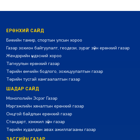
ЕРӨНХИЙ САЙД
Биеийн тамир, спортын улсын хороо
Газар зохион байгуулалт, геодези, зураг зүйн ерөнхий газар
Жендэрийн үндэсний хороо
Тагнуулын ерөнхий газар
Төрийн өмчийн бодлого, зохицуулалтын газар
Төрийн тусгай хамгаалалтын газар
ШАДАР САЙД
Монополийн Эсрэг Газар
Мэргэжлийн хяналтын ерөнхий газар
Онцгой байдлын ерөнхий газар
Стандарт, хэмжил зүйн газар
Төрийн худалдан авах ажиллагааны газар
ЗАСГИЙН ГАЗАР