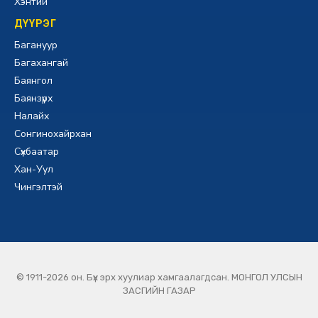
Хэнтий
ДҮҮРЭГ
Багануур
Багахангай
Баянгол
Баянзүрх
Налайх
Сонгинохайрхан
Сүхбаатар
Хан-Уул
Чингэлтэй
© 1911-2026 он. Бүх эрх хуулиар хамгаалагдсан. МОНГОЛ УЛСЫН
ЗАСГИЙН ГАЗАР