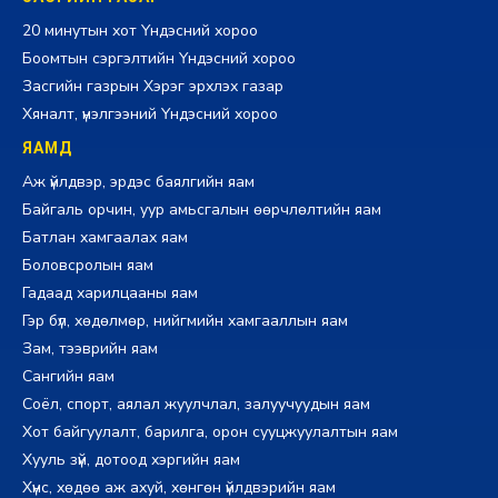
20 минутын хот Үндэсний хороо
Боомтын сэргэлтийн Үндэсний хороо
Засгийн газрын Хэрэг эрхлэх газар
Хяналт, үнэлгээний Үндэсний хороо
ЯАМД
Аж үйлдвэр, эрдэс баялгийн яам
Байгаль орчин, уур амьсгалын өөрчлөлтийн яам
Батлан хамгаалах яам
Боловсролын яам
Гадаад харилцааны яам
Гэр бүл, хөдөлмөр, нийгмийн хамгааллын яам
Зам, тээврийн яам
Сангийн яам
Соёл, спорт, аялал жуулчлал, залуучуудын яам
Хот байгуулалт, барилга, орон сууцжуулалтын яам
Хууль зүй, дотоод хэргийн яам
Хүнс, хөдөө аж ахуй, хөнгөн үйлдвэрийн яам