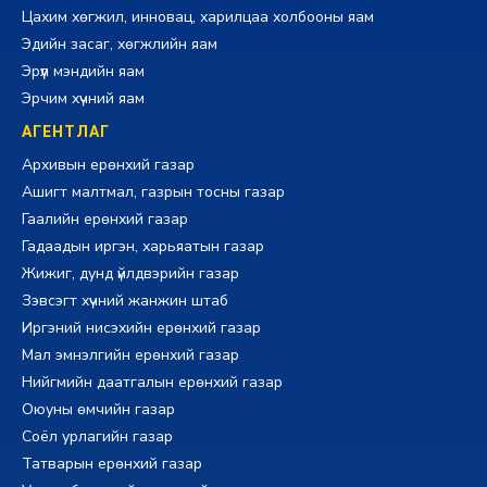
Цахим хөгжил, инновац, харилцаа холбооны яам
Эдийн засаг, хөгжлийн яам
Эрүүл мэндийн яам
Эрчим хүчний яам
АГЕНТЛАГ
Архивын ерөнхий газар
Ашигт малтмал, газрын тосны газар
Гаалийн ерөнхий газар
Гадаадын иргэн, харьяатын газар
Жижиг, дунд үйлдвэрийн газар
Зэвсэгт хүчний жанжин штаб
Иргэний нисэхийн ерөнхий газар
Мал эмнэлгийн ерөнхий газар
Нийгмийн даатгалын ерөнхий газар
Оюуны өмчийн газар
Соёл урлагийн газар
Татварын ерөнхий газар