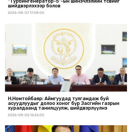
“Турбингенератор-5”-ын шинэчлэлийн төсвийг
шийдвэрлэхээр болов
2026-08-07 17:08:00
Н.Номтойбаяр: Аймгуудад тулгамдаж буй
асуудлуудыг долоо хоног бүр Засгийн газрын
хуралдаанд танилцуулж, шийдвэрлүүлнэ
2026-08-06 16:26:00