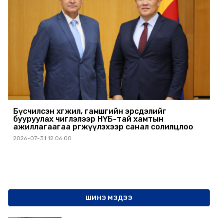
Бүсчилсэн хөгжил, гамшгийн эрсдэлийг
бууруулах чиглэлээр НҮБ-тай хамтын
ажиллагаагаа өргөжүүлэхээр санал солилцлоо
2026-07-31 12:06:00
ШИНЭ МЭДЭЭ