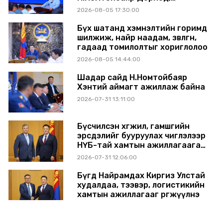
Сүхбаатар аймагт ажиллав
2026-08-05 17:30:00
Бүх шатанд хэмнэлтийн горимд
шилжиж, найр наадам, зөвлөгөөн,
гадаад томилолтыг хориглолоо
2026-08-05 14:44:00
Шадар сайд Н.Номтойбаяр
Хэнтий аймагт ажиллаж байна
2026-07-31 13:11:00
Бүсчилсэн хөгжил, гамшгийн
эрсдэлийг бууруулах чиглэлээр
НҮБ-тай хамтын ажиллагаагаа
өргөжүүлэхээр санал солилцлоо
2026-07-31 12:06:00
Бүгд Найрамдах Киргиз Улстай
худалдаа, тээвэр, логистикийн
хамтын ажиллагааг өргөжүүлнэ
2026-07-30 14:17:00