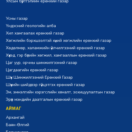
Улсын бүртгэлийн ерөнхий газар
Усны газар
Үндэсний геологийн алба
Хил хамгаалах ерөнхий газар
Хөгжлийн бэрхшээлтэй хүний хөгжлийн ерөнхий газар
Хөдөлмөр, халамжийн үйлчилгээний ерөнхий газар
Хүүхэд, гэр бүлийн хөгжил, хамгааллын ерөнхий газар
Цаг уур, орчны шинжилгээний газар
Цагдаагийн ерөнхий газар
Шүүх Шинжилгээний Ерөнхий Газар
Шүүхийн шийдвэр гүйцэтгэх ерөнхий газар
Эм, эмнэлгийн хэрэгслийн хяналт, зохицуулалтын газар
Эрүүл мэндийн даатгалын ерөнхий газар
АЙМАГ
Архангай
Баян-Өлгий