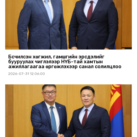
Бүсчилсэн хөгжил, гамшгийн эрсдэлийг
бууруулах чиглэлээр НҮБ-тай хамтын
ажиллагаагаа өргөжүүлэхээр санал солилцлоо
2026-07-31 12:06:00