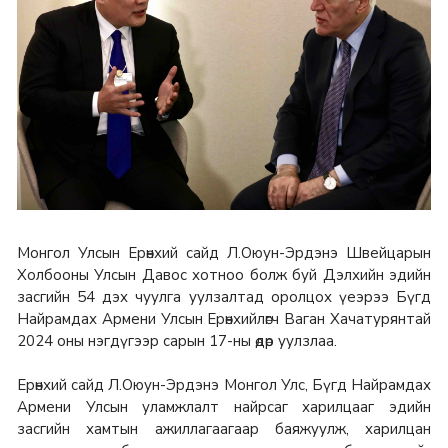
Монгол Улсын Ерөнхий сайд Л.Оюун-Эрдэнэ Швейцарын
Холбооны Улсын Давос хотноо болж буй Дэлхийн эдийн
засгийн 54 дэх чуулга уулзалтад оролцох үеэрээ Бүгд
Найрамдах Армени Улсын Ерөнхийлөгч Ваган Хачатурянтай
2024 оны нэгдүгээр сарын 17-ны өдөр уулзлаа.
Ерөнхий сайд Л.Оюун-Эрдэнэ Монгол Улс, Бүгд Найрамдах
Армени Улсын уламжлалт найрсаг харилцааг эдийн
засгийн хамтын ажиллагаагаар баяжуулж, харилцан