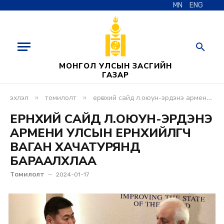
MN
ENG
МОНГОЛ УЛСЫН ЗАСГИЙН
ГАЗАР
»
»
эхлэл
томилолт
ерөнхий сайд л.оюун-эрдэнэ армени улсын ерөнхийлөгч ваган хачатурянд бараалхлаа
ЕРӨНХИЙ САЙД Л.ОЮУН-ЭРДЭНЭ
АРМЕНИ УЛСЫН ЕРӨНХИЙЛӨГЧ
ВАГАН ХАЧАТУРЯНД
БАРААЛХЛАА
Томилолт
2024-01-17