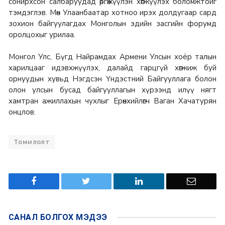
сонирхсон салбаруудад өргөжүүлэн хөгжүүлэх боломжтойг
тэмдэглэв. Мөн Улаанбаатар хотноо ирэх долдугаар сард
зохион байгуулагдах Монголын эдийн засгийн форумд
оролцохыг урилаа.
Монгол Улс, Бүгд Найрамдах Армени Улсын хоёр талын
харилцааг идэвхжүүлэх, далайд гарцгүй хөгжиж буй
орнуудын хувьд Нэгдсэн Үндэстний Байгууллага болон
олон улсын бусад байгууллагын хүрээнд илүү нягт
хамтран ажиллахын чухлыг Ерөнхийлөгч Ваган Хачатурян
онцлов.
Томилолт
САНАЛ БОЛГОХ
МЭДЭЭ