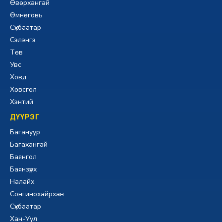
Өвөрхангай
Өмнөговь
Сүхбаатар
Сэлэнгэ
Төв
Увс
Ховд
Хөвсгөл
Хэнтий
ДҮҮРЭГ
Багануур
Багахангай
Баянгол
Баянзүрх
Налайх
Сонгинохайрхан
Сүхбаатар
Хан-Уул