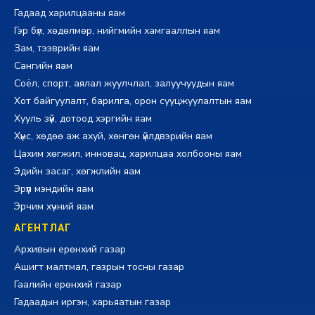
Гадаад харилцааны яам
Гэр бүл, хөдөлмөр, нийгмийн хамгааллын яам
Зам, тээврийн яам
Сангийн яам
Соёл, спорт, аялал жуулчлал, залуучуудын яам
Хот байгуулалт, барилга, орон сууцжуулалтын яам
Хууль зүй, дотоод хэргийн яам
Хүнс, хөдөө аж ахуй, хөнгөн үйлдвэрийн яам
Цахим хөгжил, инновац, харилцаа холбооны яам
Эдийн засаг, хөгжлийн яам
Эрүүл мэндийн яам
Эрчим хүчний яам
АГЕНТЛАГ
Архивын ерөнхий газар
Ашигт малтмал, газрын тосны газар
Гаалийн ерөнхий газар
Гадаадын иргэн, харьяатын газар