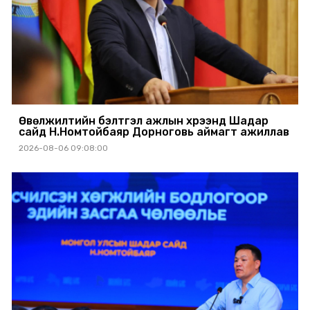
Өвөлжилтийн бэлтгэл ажлын хүрээнд Шадар
сайд Н.Номтойбаяр Дорноговь аймагт ажиллав
2026-08-06 09:08:00