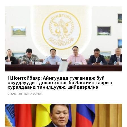
Н.Номтойбаяр: Аймгуудад тулгамдаж буй
асуудлуудыг долоо хоног бүр Засгийн газрын
хуралдаанд танилцуулж, шийдвэрлүүлнэ
2026-08-06 16:26:00