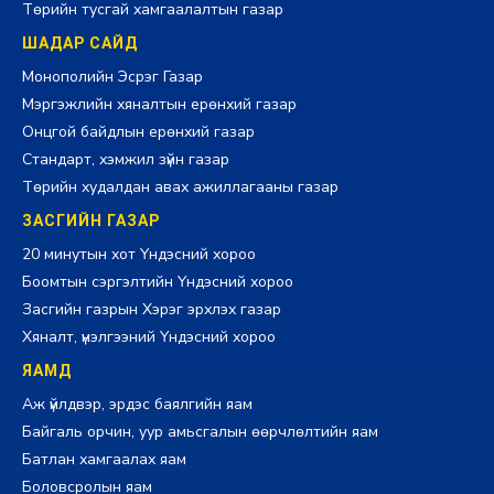
Төрийн тусгай хамгаалалтын газар
ШАДАР САЙД
Монополийн Эсрэг Газар
Мэргэжлийн хяналтын ерөнхий газар
Онцгой байдлын ерөнхий газар
Стандарт, хэмжил зүйн газар
Төрийн худалдан авах ажиллагааны газар
ЗАСГИЙН ГАЗАР
20 минутын хот Үндэсний хороо
Боомтын сэргэлтийн Үндэсний хороо
Засгийн газрын Хэрэг эрхлэх газар
Хяналт, үнэлгээний Үндэсний хороо
ЯАМД
Аж үйлдвэр, эрдэс баялгийн яам
Байгаль орчин, уур амьсгалын өөрчлөлтийн яам
Батлан хамгаалах яам
Боловсролын яам