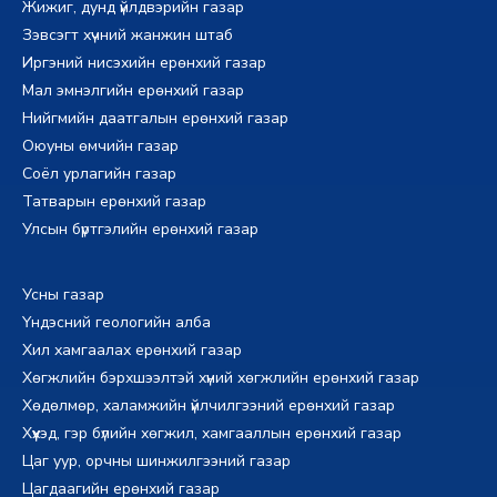
Жижиг, дунд үйлдвэрийн газар
Зэвсэгт хүчний жанжин штаб
Иргэний нисэхийн ерөнхий газар
Мал эмнэлгийн ерөнхий газар
Нийгмийн даатгалын ерөнхий газар
Оюуны өмчийн газар
Соёл урлагийн газар
Татварын ерөнхий газар
Улсын бүртгэлийн ерөнхий газар
Усны газар
Үндэсний геологийн алба
Хил хамгаалах ерөнхий газар
Хөгжлийн бэрхшээлтэй хүний хөгжлийн ерөнхий газар
Хөдөлмөр, халамжийн үйлчилгээний ерөнхий газар
Хүүхэд, гэр бүлийн хөгжил, хамгааллын ерөнхий газар
Цаг уур, орчны шинжилгээний газар
Цагдаагийн ерөнхий газар