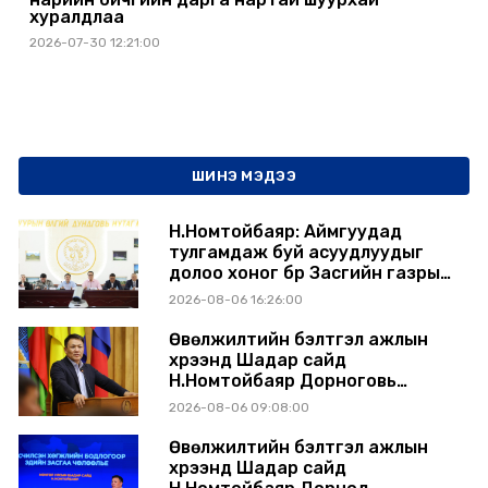
хуралдлаа
2026-07-30 12:21:00
ШИНЭ МЭДЭЭ
Н.Номтойбаяр: Аймгуудад
тулгамдаж буй асуудлуудыг
долоо хоног бүр Засгийн газрын
хуралдаанд танилцуулж,
2026-08-06 16:26:00
шийдвэрлүүлнэ
Өвөлжилтийн бэлтгэл ажлын
хүрээнд Шадар сайд
Н.Номтойбаяр Дорноговь
аймагт ажиллав
2026-08-06 09:08:00
Өвөлжилтийн бэлтгэл ажлын
хүрээнд Шадар сайд