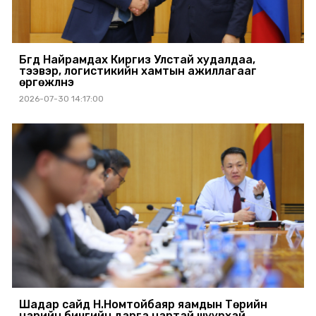
Бүгд Найрамдах Киргиз Улстай худалдаа,
тээвэр, логистикийн хамтын ажиллагааг
өргөжүүлнэ
2026-07-30 14:17:00
Шадар сайд Н.Номтойбаяр яамдын Төрийн
нарийн бичгийн дарга нартай шуурхай