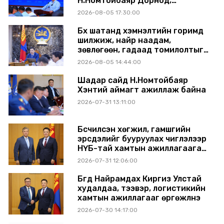
Н.Номтойбаяр Дорнод,
Сүхбаатар аймагт ажиллав
2026-08-05 17:30:00
Бүх шатанд хэмнэлтийн горимд
шилжиж, найр наадам,
зөвлөгөөн, гадаад томилолтыг
хориглолоо
2026-08-05 14:44:00
Шадар сайд Н.Номтойбаяр
Хэнтий аймагт ажиллаж байна
2026-07-31 13:11:00
Бүсчилсэн хөгжил, гамшгийн
эрсдэлийг бууруулах чиглэлээр
НҮБ-тай хамтын ажиллагаагаа
өргөжүүлэхээр санал солилцлоо
2026-07-31 12:06:00
Бүгд Найрамдах Киргиз Улстай
худалдаа, тээвэр, логистикийн
хамтын ажиллагааг өргөжүүлнэ
2026-07-30 14:17:00