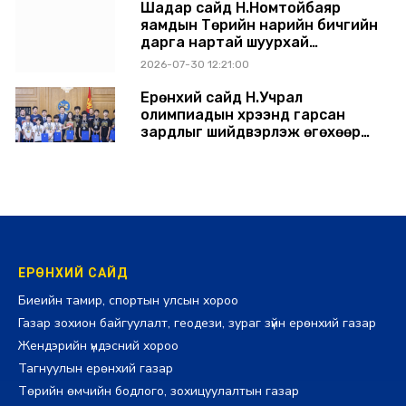
Шадар сайд Н.Номтойбаяр
яамдын Төрийн нарийн бичгийн
дарга нартай шуурхай
хуралдлаа
2026-07-30 12:21:00
Ерөнхий сайд Н.Учрал
олимпиадын хүрээнд гарсан
зардлыг шийдвэрлэж өгөхөөр
болов
2026-07-29 14:11:00
ЕРӨНХИЙ САЙД
Биеийн тамир, спортын улсын хороо
Газар зохион байгуулалт, геодези, зураг зүйн ерөнхий газар
Жендэрийн үндэсний хороо
Тагнуулын ерөнхий газар
Төрийн өмчийн бодлого, зохицуулалтын газар