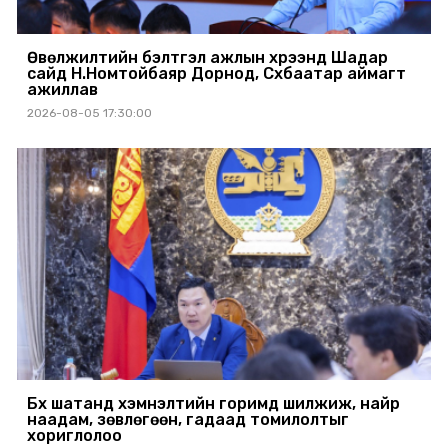
Өвөлжилтийн бэлтгэл ажлын хүрээнд Шадар
сайд Н.Номтойбаяр Дорнод, Сүхбаатар аймагт
ажиллав
2026-08-05 17:30:00
Бүх шатанд хэмнэлтийн горимд шилжиж, найр
наадам, зөвлөгөөн, гадаад томилолтыг
хориглолоо