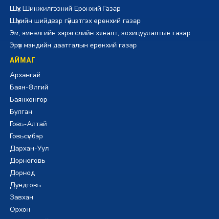
Шүүх Шинжилгээний Ерөнхий Газар
Шүүхийн шийдвэр гүйцэтгэх ерөнхий газар
Эм, эмнэлгийн хэрэгслийн хяналт, зохицуулалтын газар
Эрүүл мэндийн даатгалын ерөнхий газар
АЙМАГ
Архангай
Баян-Өлгий
Баянхонгор
Булган
Говь-Алтай
Говьсүмбэр
Дархан-Уул
Дорноговь
Дорнод
Дундговь
Завхан
Орхон