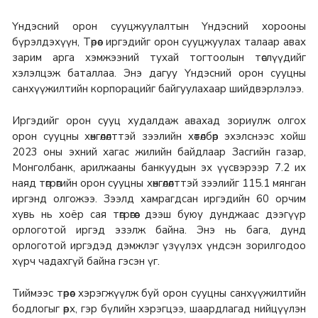
Үндэсний орон сууцжуулалтын Үндэсний хорооны
бүрэлдэхүүн, Төрөөс иргэдийг орон сууцжуулах талаар авах
зарим арга хэмжээний тухай тогтоолын төслүүдийг
хэлэлцэж баталлаа. Энэ дагуу Үндэсний орон сууцны
санхүүжилтийн корпорацийг байгуулахаар шийдвэрлэлээ.
Иргэдийг орон сууц худалдаж авахад зориулж олгох
орон сууцны хөнгөлөлттэй зээлийн хөтөлбөр эхэлснээс хойш
2023 оны эхний хагас жилийн байдлаар Засгийн газар,
Монголбанк, арилжааны банкуудын эх үүсвэрээр 7.2 их
наяд төгрөгийн орон сууцны хөнгөлөлттэй зээлийг 115.1 мянган
иргэнд олгожээ. Зээлд хамрагдсан иргэдийн 60 орчим
хувь нь хоёр сая төгрөгөөс дээш буюу дунджаас дээгүүр
орлоготой иргэд эзэлж байна. Энэ нь бага, дунд
орлоготой иргэдэд дэмжлэг үзүүлэх үндсэн зорилгодоо
хүрч чадахгүй байна гэсэн үг.
Тиймээс төрөөс хэрэгжүүлж буй орон сууцны санхүүжилтийн
бодлогыг өрх, гэр бүлийн хэрэгцээ, шаардлагад нийцүүлэн