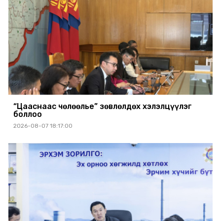
“Цааснаас чөлөөлье” зөвлөлдөх хэлэлцүүлэг
боллоо
2026-08-07 18:17:00