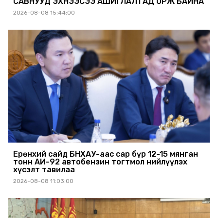
САВНУУД ЭХНЭЭСЭЭ АШИГЛАЛТАД ОРЖ БАЙНА
2026-08-08 15:44:00
Ерөнхий сайд БНХАУ-аас сар бүр 12-15 мянган
тонн АИ-92 автобензин тогтмол нийлүүлэх
хүсэлт тавилаа
2026-08-08 11:03:00