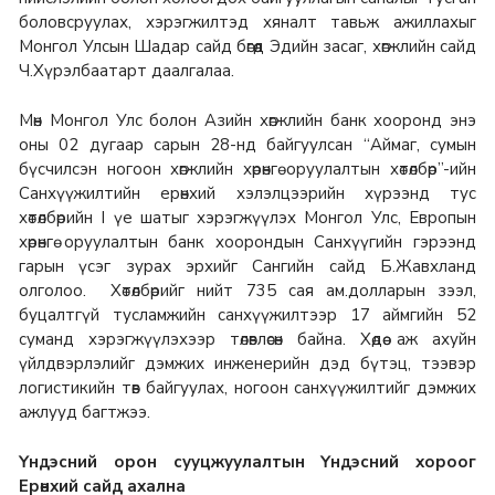
боловсруулах, хэрэгжилтэд хяналт тавьж ажиллахыг
Монгол Улсын Шадар сайд бөгөөд Эдийн засаг, хөгжлийн сайд
Ч.Хүрэлбаатарт даалгалаа.
Мөн Монгол Улс болон Азийн хөгжлийн банк хооронд энэ
оны 02 дугаар сарын 28-нд байгуулсан “Аймаг, сумын
бүсчилсэн ногоон хөгжлийн хөрөнгө оруулалтын хөтөлбөр”-ийн
Санхүүжилтийн ерөнхий хэлэлцээрийн хүрээнд тус
хөтөлбөрийн I үе шатыг хэрэгжүүлэх Монгол Улс, Европын
хөрөнгө оруулалтын банк хоорондын Санхүүгийн гэрээнд
гарын үсэг зурах эрхийг Сангийн сайд Б.Жавхланд
олголоо. Хөтөлбөрийг нийт 735 сая ам.долларын зээл,
буцалтгүй тусламжийн санхүүжилтээр 17 аймгийн 52
суманд хэрэгжүүлэхээр төлөвлөсөн байна. Хөдөө аж ахуйн
үйлдвэрлэлийг дэмжих инженерийн дэд бүтэц, тээвэр
логистикийн төв байгуулах, ногоон санхүүжилтийг дэмжих
ажлууд багтжээ.
Үндэсний орон сууцжуулалтын Үндэсний хороог
Ерөнхий сайд ахална