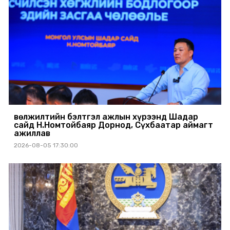
Өвөлжилтийн бэлтгэл ажлын хүрээнд Шадар
сайд Н.Номтойбаяр Дорнод, Сүхбаатар аймагт
ажиллав
2026-08-05 17:30:00