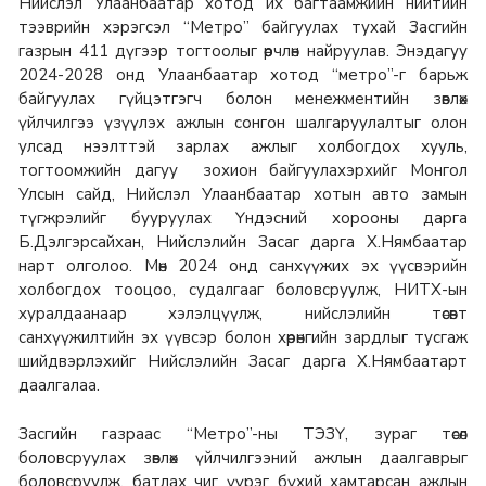
Нийслэл Улаанбаатар хотод их багтаамжийн нийтийн
тээврийн хэрэгсэл “Метро” байгуулах тухай Засгийн
газрын 411 дүгээр тогтоолыг өөрчлөн найруулав. Энэдагуу
2024-2028 онд Улаанбаатар хотод “метро”-г барьж
байгуулах гүйцэтгэгч болон менежментийн зөвлөх
үйлчилгээ үзүүлэх ажлын сонгон шалгаруулалтыг олон
улсад нээлттэй зарлах ажлыг холбогдох хууль,
тогтоомжийн дагуу зохион байгуулахэрхийг Монгол
Улсын сайд, Нийслэл Улаанбаатар хотын авто замын
түгжрэлийг бууруулах Үндэсний хорооны дарга
Б.Дэлгэрсайхан, Нийслэлийн Засаг дарга Х.Нямбаатар
нарт олголоо. Мөн 2024 онд санхүүжих эх үүсвэрийн
холбогдох тооцоо, судалгааг боловсруулж, НИТХ-ын
хуралдаанаар хэлэлцүүлж, нийслэлийн төсөвт
санхүүжилтийн эх үүвсэр болон хөрөнгийн зардлыг тусгаж
шийдвэрлэхийг Нийслэлийн Засаг дарга Х.Нямбаатарт
даалгалаа.
Засгийн газраас “Метро”-ны ТЭЗҮ, зураг төсөл
боловсруулах зөвлөх үйлчилгээний ажлын даалгаврыг
боловсруулж, батлах чиг үүрэг бүхий хамтарсан ажлын