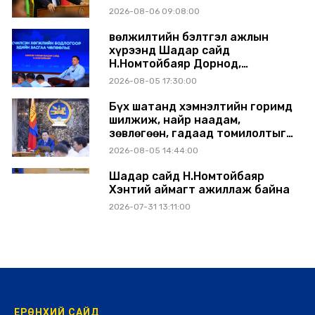
аймагт ажиллав
2026-08-06 09:08:00
Өвөлжилтийн бэлтгэл ажлын
хүрээнд Шадар сайд
Н.Номтойбаяр Дорнод,
Сүхбаатар аймагт ажиллав
2026-08-05 17:30:00
Бүх шатанд хэмнэлтийн горимд
шилжиж, найр наадам,
зөвлөгөөн, гадаад томилолтыг
хориглолоо
2026-08-05 14:44:00
Шадар сайд Н.Номтойбаяр
Хэнтий аймагт ажиллаж байна
2026-07-31 13:11:00
ЕРӨНХИЙ САЙД