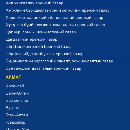
Хил хамгаалах ерөнхий газар
Хөгжлийн бэрхшээлтэй хүний хөгжлийн ерөнхий газар
Хөдөлмөр, халамжийн үйлчилгээний ерөнхий газар
Хүүхэд, гэр бүлийн хөгжил, хамгааллын ерөнхий газар
Цаг уур, орчны шинжилгээний газар
Цагдаагийн ерөнхий газар
Шүүх Шинжилгээний Ерөнхий Газар
Шүүхийн шийдвэр гүйцэтгэх ерөнхий газар
Эм, эмнэлгийн хэрэгслийн хяналт, зохицуулалтын газар
Эрүүл мэндийн даатгалын ерөнхий газар
АЙМАГ
Архангай
Баян-Өлгий
Баянхонгор
Булган
Говь-Алтай
Говьсүмбэр
Дархан-Уул