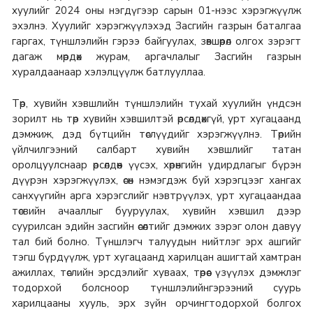
хуулийг 2024 оны нэгдүгээр сарын 01-нээс хэрэгжүүлж
эхэлнэ. Хуулийг хэрэгжүүлэхэд Засгийн газрын баталгаа
гаргах, түншлэлийн гэрээ байгуулах, зөвшөөрөл олгох зэрэгт
дагаж мөрдөх журам, аргачлалыг Засгийн газрын
хуралдаанаар хэлэлцүүлж батлууллаа.
Төр, хувийн хэвшлийн түншлэлийн тухай хуулийн үндсэн
зорилт нь төр хувийн хэвшилтэй өрсөлдөхгүй, урт хугацаанд
дэмжиж, дэд бүтцийн төслүүдийг хэрэгжүүлнэ. Төрийн
үйлчилгээний салбарт хувийн хэвшлийг татан
оролцуулснаар өрсөлдөөн үүсэх, хөрөнгийн удирдлагыг бүрэн
дүүрэн хэрэгжүүлэх, өсөн нэмэгдэж буй хэрэгцээг хангах
санхүүгийн арга хэрэгслийг нэвтрүүлэх, урт хугацаандаа
төсвийн ачааллыг бууруулах, хувийн хэвшил дээр
суурилсан эдийн засгийн өсөлтийг дэмжих зэрэг олон давуу
тал бий болно. Түншлэгч талуудын нийтлэг эрх ашгийг
тэгш бүрдүүлж, урт хугацаанд харилцан ашигтай хамтран
ажиллах, төслийн эрсдэлийг хуваах, төрөөс үзүүлэх дэмжлэг
тодорхой болсноор түншлэлийнгэрээний суурь
харилцааны хууль, эрх зүйн орчингтодорхой болгох