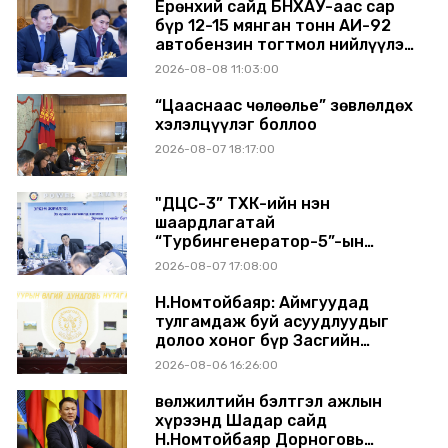
Ерөнхий сайд БНХАУ-аас сар
бүр 12-15 мянган тонн АИ-92
автобензин тогтмол нийлүүлэх
хүсэлт тавилаа
2026-08-08 11:03:00
“Цааснаас чөлөөлье” зөвлөлдөх
хэлэлцүүлэг боллоо
2026-08-07 18:17:00
"ДЦС-3” ТӨХК-ийн нэн
шаардлагатай
“Турбингенератор-5”-ын
шинэчлэлийн төсвийг
2026-08-07 17:08:00
шийдвэрлэхээр болов
Н.Номтойбаяр: Аймгуудад
тулгамдаж буй асуудлуудыг
долоо хоног бүр Засгийн
газрын хуралдаанд
2026-08-06 16:26:00
танилцуулж, шийдвэрлүүлнэ
Өвөлжилтийн бэлтгэл ажлын
хүрээнд Шадар сайд
Н.Номтойбаяр Дорноговь