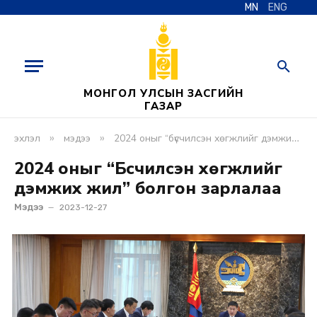
MN
ENG
МОНГОЛ УЛСЫН ЗАСГИЙН
ГАЗАР
»
»
эхлэл
мэдээ
2024 оныг “бүсчилсэн хөгжлийг дэмжих жил” болгон зарлалаа
2024 оныг “Бүсчилсэн хөгжлийг
дэмжих жил” болгон зарлалаа
Мэдээ
2023-12-27