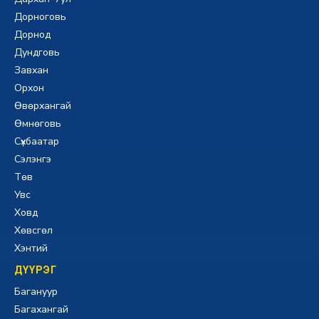
Дорноговь
Дорнод
Дундговь
Завхан
Орхон
Өвөрхангай
Өмнөговь
Сүхбаатар
Сэлэнгэ
Төв
Увс
Ховд
Хөвсгөл
Хэнтий
ДҮҮРЭГ
Багануур
Багахангай