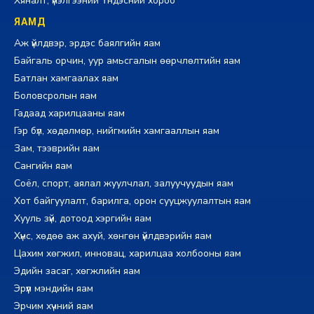
Хяналт, үнэлгээний Үндэсний хороо
ЯАМД
Аж үйлдвэр, эрдэс баялгийн яам
Байгаль орчин, уур амьсгалын өөрчлөлтийн яам
Батлан хамгаалах яам
Боловсролын яам
Гадаад харилцааны яам
Гэр бүл, хөдөлмөр, нийгмийн хамгааллын яам
Зам, тээврийн яам
Сангийн яам
Соёл, спорт, аялал жуулчлал, залуучуудын яам
Хот байгуулалт, барилга, орон сууцжуулалтын яам
Хууль зүй, дотоод хэргийн яам
Хүнс, хөдөө аж ахуй, хөнгөн үйлдвэрийн яам
Цахим хөгжил, инновац, харилцаа холбооны яам
Эдийн засаг, хөгжлийн яам
Эрүүл мэндийн яам
Эрчим хүчний яам