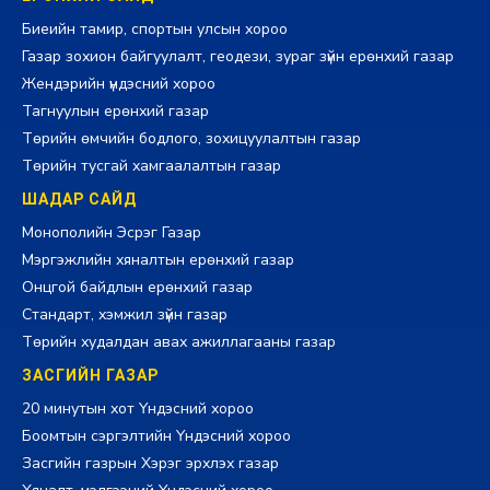
Биеийн тамир, спортын улсын хороо
Газар зохион байгуулалт, геодези, зураг зүйн ерөнхий газар
Жендэрийн үндэсний хороо
Тагнуулын ерөнхий газар
Төрийн өмчийн бодлого, зохицуулалтын газар
Төрийн тусгай хамгаалалтын газар
ШАДАР САЙД
Монополийн Эсрэг Газар
Мэргэжлийн хяналтын ерөнхий газар
Онцгой байдлын ерөнхий газар
Стандарт, хэмжил зүйн газар
Төрийн худалдан авах ажиллагааны газар
ЗАСГИЙН ГАЗАР
20 минутын хот Үндэсний хороо
Боомтын сэргэлтийн Үндэсний хороо
Засгийн газрын Хэрэг эрхлэх газар