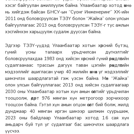
хэсэг байгуулан ажиллуулж байна. Улаанбаатар хотод өмнө
нь хийгдэж байсан БНСУ-ын “Суонг Инженеринг” ХК-ийн
2011 онд боловсруулсан ТЭЗҮ болон “Жайка” олон улсын
байгууллагаас 2013 онд боловсруулсан ТЭЗҮ-г тус ажлын
хэсгийнхэн харьцуулж судалж дууссан байна.
Эдгээр ТЭЗҮ-үүдэд Улаанбаатар хотын хөрсний бүтэц,
гүний усны талаарх урьдчилсан дүгнэлтийг
боловсруулахдаа 1983 онд хийсэн хөрсний гүний өрөмдлөгийн
судалгаанаас трассын дагуух таван цэгийн өрөмдлөгийн
мэдээллийг ашигласан учир 40 жилийн өмнөх уг мэдээллийг
шинэчлэх шаардлагатай гэж үзсэн байна. Мөн “Жайка”
олон улсын байгууллагаас 2013 онд хийсэн судалгаагаар
2030 оны Улаанбаатар хотын хүн амын өсөлтийг урьдчилан
тооцоолж, өдөрт 976 мянган хүн метрогоор зорчихоор
тооцсон байна. Гэтэл хүн амын огцом өсөлт бий болж, жилд
дунджаар 40 мянган иргэн шинээр шилжин суурьшиж,
2023 оны байдлаар Улаанбаатар хотод 1.6 сая хүн
амьдарч буй тул уг судалгааг бас шинэчлэх шаардлага
үүсчээ.