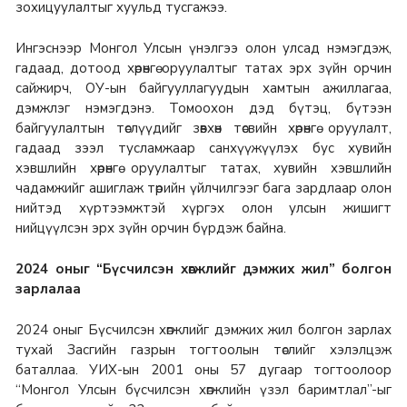
зохицуулалтыг хуульд тусгажээ.
Ингэснээр Монгол Улсын үнэлгээ олон улсад нэмэгдэж,
гадаад, дотоод хөрөнгө оруулалтыг татах эрх зүйн орчин
сайжирч, ОУ-ын байгууллагуудын хамтын ажиллагаа,
дэмжлэг нэмэгдэнэ. Томоохон дэд бүтэц, бүтээн
байгуулалтын төслүүдийг зөвхөн төсвийн хөрөнгө оруулалт,
гадаад зээл тусламжаар санхүүжүүлэх бус хувийн
хэвшлийн хөрөнгө оруулалтыг татах, хувийн хэвшлийн
чадамжийг ашиглаж төрийн үйлчилгээг бага зардлаар олон
нийтэд хүртээмжтэй хүргэх олон улсын жишигт
нийцүүлсэн эрх зүйн орчин бүрдэж байна.
2024 оныг “Бүсчилсэн хөгжлийг дэмжих жил” болгон
зарлалаа
2024 оныг Бүсчилсэн хөгжлийг дэмжих жил болгон зарлах
тухай Засгийн газрын тогтоолын төслийг хэлэлцэж
баталлаа. УИХ-ын 2001 оны 57 дугаар тогтоолоор
“Монгол Улсын бүсчилсэн хөгжлийн үзэл баримтлал”-ыг