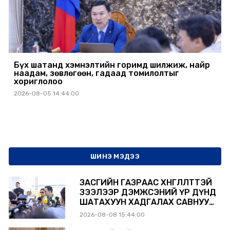
Бүх шатанд хэмнэлтийн горимд шилжиж, найр
наадам, зөвлөгөөн, гадаад томилолтыг
хориглолоо
2026-08-05 14:44:00
ШИНЭ МЭДЭЭ
ЗАСГИЙН ГАЗРААС ХӨНГӨЛӨЛТТЭЙ
ЗЭЭЛЭЭР ДЭМЖСЭНИЙ ҮР ДҮНД
ШАТАХУУН ХАДГАЛАХ САВНУУД
ЭХНЭЭСЭЭ АШИГЛАЛТАД ОРЖ
2026-08-08 15:44:00
БАЙНА