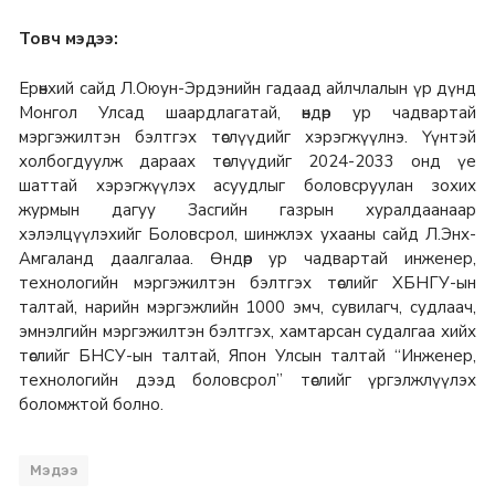
Товч мэдээ:
Ерөнхий сайд Л.Оюун-Эрдэнийн гадаад айлчлалын үр дүнд
Монгол Улсад шаардлагатай, өндөр ур чадвартай
мэргэжилтэн бэлтгэх төслүүдийг хэрэгжүүлнэ. Үүнтэй
холбогдуулж дараах төслүүдийг 2024-2033 онд үе
шаттай хэрэгжүүлэх асуудлыг боловсруулан зохих
журмын дагуу Засгийн газрын хуралдаанаар
хэлэлцүүлэхийг Боловсрол, шинжлэх ухааны сайд Л.Энх-
Амгаланд даалгалаа. Өндөр ур чадвартай инженер,
технологийн мэргэжилтэн бэлтгэх төслийг ХБНГУ-ын
талтай, нарийн мэргэжлийн 1000 эмч, сувилагч, судлаач,
эмнэлгийн мэргэжилтэн бэлтгэх, хамтарсан судалгаа хийх
төслийг БНСУ-ын талтай, Япон Улсын талтай “Инженер,
технологийн дээд боловсрол” төслийг үргэлжлүүлэх
боломжтой болно.
Мэдээ