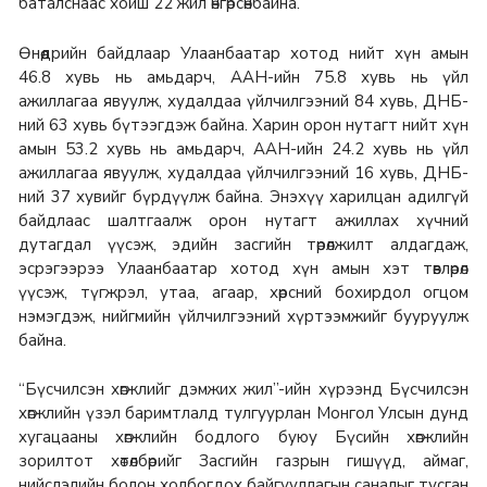
баталснаас хойш 22 жил өнгөрсөнбайна.
Өнөөдрийн байдлаар Улаанбаатар хотод нийт хүн амын
46.8 хувь нь амьдарч, ААН-ийн 75.8 хувь нь үйл
ажиллагаа явуулж, худалдаа үйлчилгээний 84 хувь, ДНБ-
ний 63 хувь бүтээгдэж байна. Харин орон нутагт нийт хүн
амын 53.2 хувь нь амьдарч, ААН-ийн 24.2 хувь нь үйл
ажиллагаа явуулж, худалдаа үйлчилгээний 16 хувь, ДНБ-
ний 37 хувийг бүрдүүлж байна. Энэхүү харилцан адилгүй
байдлаас шалтгаалж орон нутагт ажиллах хүчний
дутагдал үүсэж, эдийн засгийн төрөлжилт алдагдаж,
эсрэгээрээ Улаанбаатар хотод хүн амын хэт төвлөрөл
үүсэж, түгжрэл, утаа, агаар, хөрсний бохирдол огцом
нэмэгдэж, нийгмийн үйлчилгээний хүртээмжийг бууруулж
байна.
“Бүсчилсэн хөгжлийг дэмжих жил”-ийн хүрээнд Бүсчилсэн
хөгжлийн үзэл баримтлалд тулгуурлан Монгол Улсын дунд
хугацааны хөгжлийн бодлого буюу Бүсийн хөгжлийн
зорилтот хөтөлбөрийг Засгийн газрын гишүүд, аймаг,
нийслэлийн болон холбогдох байгууллагын саналыг тусган