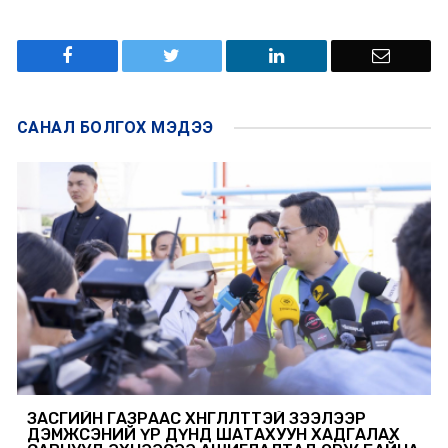
САНАЛ БОЛГОХ
МЭДЭЭ
ЗАСГИЙН ГАЗРААС ХӨНГӨЛӨЛТТЭЙ ЗЭЭЛЭЭР
ДЭМЖСЭНИЙ ҮР ДҮНД ШАТАХУУН ХАДГАЛАХ