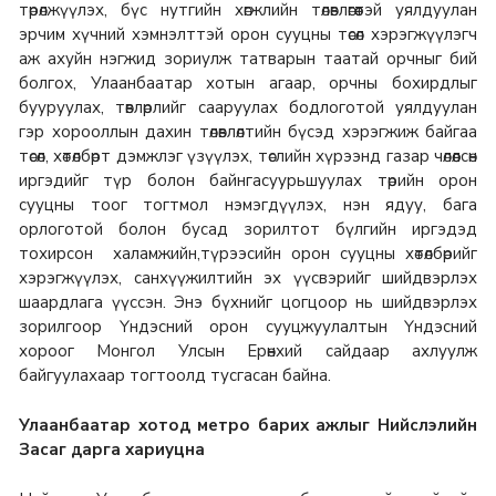
төрөлжүүлэх, бүс нутгийн хөгжлийн төлөвлөгөөтэй уялдуулан
эрчим хүчний хэмнэлттэй орон сууцны төсөл хэрэгжүүлэгч
аж ахуйн нэгжид зориулж татварын таатай орчныг бий
болгох, Улаанбаатар хотын агаар, орчны бохирдлыг
бууруулах, төвлөрлийг сааруулах бодлоготой уялдуулан
гэр хорооллын дахин төлөвлөлтийн бүсэд хэрэгжиж байгаа
төсөл, хөтөлбөрт дэмжлэг үзүүлэх, төслийн хүрээнд газар чөлөөлсөн
иргэдийг түр болон байнгасуурьшуулах төрийн орон
сууцны тоог тогтмол нэмэгдүүлэх, нэн ядуу, бага
орлоготой болон бусад зорилтот бүлгийн иргэдэд
тохирсон халамжийн,түрээсийн орон сууцны хөтөлбөрийг
хэрэгжүүлэх, санхүүжилтийн эх үүсвэрийг шийдвэрлэх
шаардлага үүссэн. Энэ бүхнийг цогцоор нь шийдвэрлэх
зорилгоор Үндэсний орон сууцжуулалтын Үндэсний
хороог Монгол Улсын Ерөнхий сайдаар ахлуулж
байгуулахаар тогтоолд тусгасан байна.
Улаанбаатар хотод метро барих ажлыг Нийслэлийн
Засаг дарга хариуцна