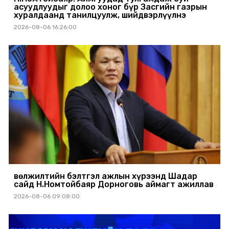
асуудлуудыг долоо хоног бүр Засгийн газрын
хуралдаанд танилцуулж, шийдвэрлүүлнэ
2026-08-06 16:26:00
Өвөлжилтийн бэлтгэл ажлын хүрээнд Шадар
сайд Н.Номтойбаяр Дорноговь аймагт ажиллав
2026-08-06 09:08:00