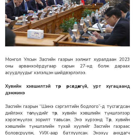
Монгол Улсын Засгийн газрын ээлжит хуралдаан 2023
оны арванхоёрдугаар сарын 27-нд болж дараах
асуудлуудыг хэлэлцэн шийдвэрлэлээ.
Хувийн хэвшилтэй төр өрсөлдөхгүй, урт хугацаанд
дэмжинэ
Засгийн газрын “Шинэ сэргэлтийн бодлого”-д тусгагдсан
дийлэнх төслүүдийг төр, хувийн хэвшлийн түншлэлээр
хэрэгжүүлэх зорилт тавьсан. Энэ хүрээнд Төр, хувийн
хэвшлийн түншлэлийн тухай хуулийг Засгийн газраас
боловсруулж, УИХ-аар батлуулсан. Энэхүү анхдагч