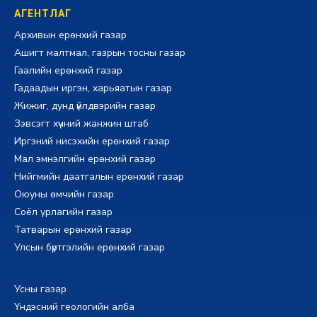
АГЕНТЛАГ
Архивын ерөнхий газар
Ашигт малтмал, газрын тосны газар
Гаалийн ерөнхий газар
Гадаадын иргэн, харьяатын газар
Жижиг, дунд үйлдвэрийн газар
Зэвсэгт хүчний жанжин штаб
Иргэний нисэхийн ерөнхий газар
Мал эмнэлгийн ерөнхий газар
Нийгмийн даатгалын ерөнхий газар
Оюуны өмчийн газар
Соёл урлагийн газар
Татварын ерөнхий газар
Улсын бүртгэлийн ерөнхий газар
Усны газар
Үндэсний геологийн алба