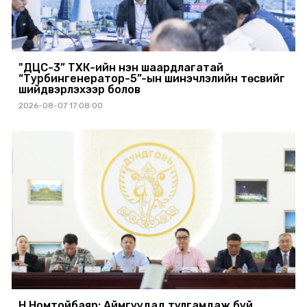
"ДЦС-3” ТӨХК-ийн нэн шаардлагатай
“Турбингенератор-5”-ын шинэчлэлийн төсвийг
шийдвэрлэхээр болов
2026-08-07 17:08:00
Н.Номтойбаяр: Аймгуудад тулгамдаж буй