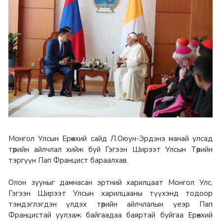
Монгол Улсын Ерөнхий сайд Л.Оюун-Эрдэнэ манай улсад
төрийн айлчлал хийж буй Гэгээн Ширээт Улсын Төрийн
тэргүүн Пап Францист бараалхав.
Олон зууныг дамнасан эртний харилцаат Монгол Улс,
Гэгээн Ширээт Улсын харилцааны түүхэнд тодоор
тэмдэглэгдэн үлдэх төрийн айлчлалын үеэр Пап
Францистай уулзаж байгаадаа баяртай буйгаа Ерөнхий