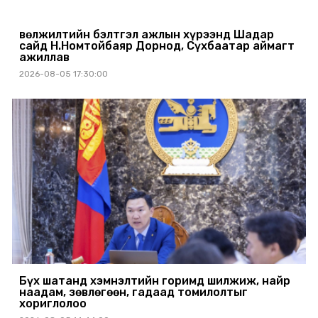
Өвөлжилтийн бэлтгэл ажлын хүрээнд Шадар
сайд Н.Номтойбаяр Дорнод, Сүхбаатар аймагт
ажиллав
2026-08-05 17:30:00
Бүх шатанд хэмнэлтийн горимд шилжиж, найр
наадам, зөвлөгөөн, гадаад томилолтыг
хориглолоо