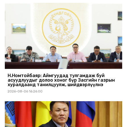
Н.Номтойбаяр: Аймгуудад тулгамдаж буй
асуудлуудыг долоо хоног бүр Засгийн газрын
хуралдаанд танилцуулж, шийдвэрлүүлнэ
2026-08-06 16:26:00