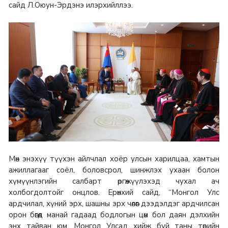
сайд Л.Оюун-Эрдэнэ илэрхийллээ.
Мөн энэхүү түүхэн айлчлал хоёр улсын харилцаа, хамтын
ажиллагааг соёл, боловсрол, шинжлэх ухаан болон
хүмүүнлэгийн салбарт өргөжүүлэхэд чухал ач
холбогдолтойг онцлов. Ерөнхий сайд, “Монгол Улс
ардчилал, хүний эрх, шашны эрх чөлөөг дээдэлдэг ардчилсан
орон бөгөөд манай гадаад бодлогын цөм бол даян дэлхийн
энх тайван юм. Монгол Улсад хийж буй таны төрийн