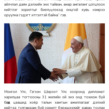
айлчлал даян дэлхийн энх тайван, амар амгаланг цогцлоох
нийтлэг зорилтыг биелүүлэхэд онцгой хувь нэмрээ
оруулна гэдэгт итгэлтэй байна” гэв.
Монгол Улс, Гэгээн Ширээт Улс хооронд дипломат
харилцаа тогтоосны 31 жилийн ой энэ онд тохиож буй
бөгөөд цаашид хоёр талын хамтын ажиллагааг дэлхий
нийтэд тулгамдаж буй сорилт бэрхшээлийг даван туулах