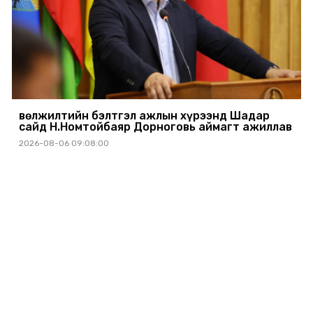
Өвөлжилтийн бэлтгэл ажлын хүрээнд Шадар
сайд Н.Номтойбаяр Дорноговь аймагт ажиллав
2026-08-06 09:08:00