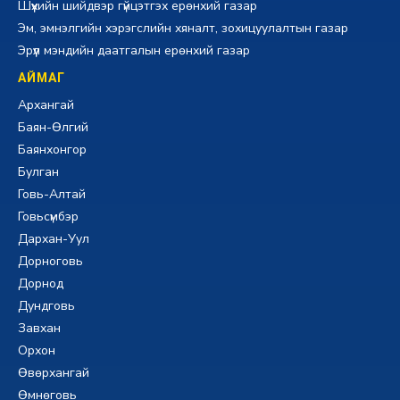
Шүүхийн шийдвэр гүйцэтгэх ерөнхий газар
Эм, эмнэлгийн хэрэгслийн хяналт, зохицуулалтын газар
Эрүүл мэндийн даатгалын ерөнхий газар
АЙМАГ
Архангай
Баян-Өлгий
Баянхонгор
Булган
Говь-Алтай
Говьсүмбэр
Дархан-Уул
Дорноговь
Дорнод
Дундговь
Завхан
Орхон
Өвөрхангай
Өмнөговь