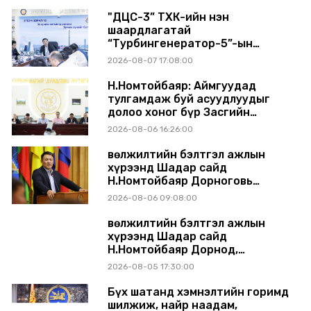
"ДЦС-3” ТӨХК-ийн нэн
шаардлагатай
“Турбингенератор-5”-ын
шинэчлэлийн төсвийг
2026-08-07 17:08:00
шийдвэрлэхээр болов
Н.Номтойбаяр: Аймгуудад
тулгамдаж буй асуудлуудыг
долоо хоног бүр Засгийн
газрын хуралдаанд
2026-08-06 16:26:00
танилцуулж, шийдвэрлүүлнэ
Өвөлжилтийн бэлтгэл ажлын
хүрээнд Шадар сайд
Н.Номтойбаяр Дорноговь
аймагт ажиллав
2026-08-06 09:08:00
Өвөлжилтийн бэлтгэл ажлын
хүрээнд Шадар сайд
Н.Номтойбаяр Дорнод,
Сүхбаатар аймагт ажиллав
2026-08-05 17:30:00
Бүх шатанд хэмнэлтийн горимд
шилжиж, найр наадам,