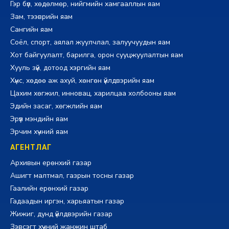
Гэр бүл, хөдөлмөр, нийгмийн хамгааллын яам
Зам, тээврийн яам
Сангийн яам
Соёл, спорт, аялал жуулчлал, залуучуудын яам
Хот байгуулалт, барилга, орон сууцжуулалтын яам
Хууль зүй, дотоод хэргийн яам
Хүнс, хөдөө аж ахуй, хөнгөн үйлдвэрийн яам
Цахим хөгжил, инновац, харилцаа холбооны яам
Эдийн засаг, хөгжлийн яам
Эрүүл мэндийн яам
Эрчим хүчний яам
АГЕНТЛАГ
Архивын ерөнхий газар
Ашигт малтмал, газрын тосны газар
Гаалийн ерөнхий газар
Гадаадын иргэн, харьяатын газар
Жижиг, дунд үйлдвэрийн газар
Зэвсэгт хүчний жанжин штаб