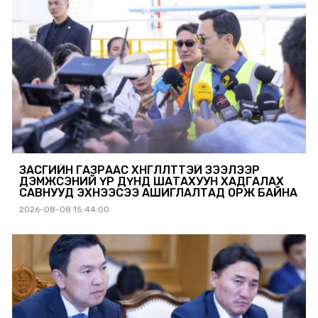
ЗАСГИЙН ГАЗРААС ХӨНГӨЛӨЛТТЭЙ ЗЭЭЛЭЭР
ДЭМЖСЭНИЙ ҮР ДҮНД ШАТАХУУН ХАДГАЛАХ
САВНУУД ЭХНЭЭСЭЭ АШИГЛАЛТАД ОРЖ БАЙНА
2026-08-08 15:44:00