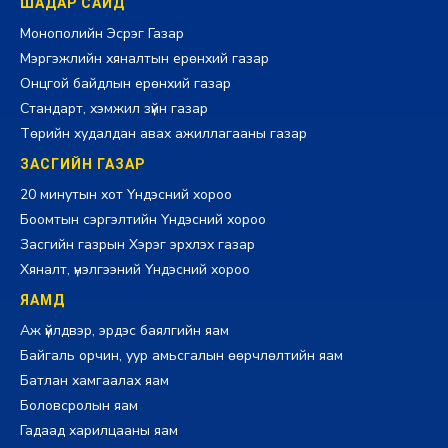
ШАДАР САЙД
Монополийн Эсрэг Газар
Мэргэжлийн хяналтын ерөнхий газар
Онцгой байдлын ерөнхий газар
Стандарт, хэмжил зүйн газар
Төрийн худалдан авах ажиллагааны газар
ЗАСГИЙН ГАЗАР
20 минутын хот Үндэсний хороо
Боомтын сэргэлтийн Үндэсний хороо
Засгийн газрын Хэрэг эрхлэх газар
Хяналт, үнэлгээний Үндэсний хороо
ЯАМД
Аж үйлдвэр, эрдэс баялгийн яам
Байгаль орчин, уур амьсгалын өөрчлөлтийн яам
Батлан хамгаалах яам
Боловсролын яам
Гадаад харилцааны яам