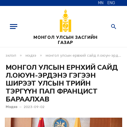
MN
ENG
МОНГОЛ УЛСЫН ЗАСГИЙН
ГАЗАР
»
»
эхлэл
мэдээ
монгол улсын ерөнхий сайд л.оюун-эрдэнэ гэгээн ширээт улсын төрийн тэргүүн пап францист бараалхав
МОНГОЛ УЛСЫН ЕРӨНХИЙ САЙД
Л.ОЮУН-ЭРДЭНЭ ГЭГЭЭН
ШИРЭЭТ УЛСЫН ТӨРИЙН
ТЭРГҮҮН ПАП ФРАНЦИСТ
БАРААЛХАВ
Мэдээ
2023-09-02