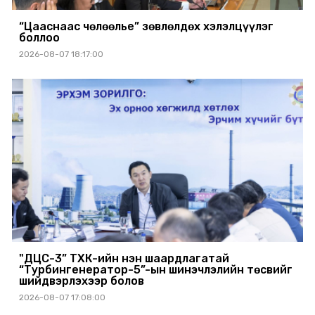
“Цааснаас чөлөөлье” зөвлөлдөх хэлэлцүүлэг
боллоо
2026-08-07 18:17:00
"ДЦС-3” ТӨХК-ийн нэн шаардлагатай
“Турбингенератор-5”-ын шинэчлэлийн төсвийг
шийдвэрлэхээр болов
2026-08-07 17:08:00