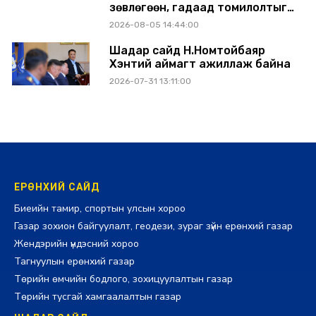
зөвлөгөөн, гадаад томилолтыг
хориглолоо
2026-08-05 14:44:00
Шадар сайд Н.Номтойбаяр
Хэнтий аймагт ажиллаж байна
2026-07-31 13:11:00
ЕРӨНХИЙ САЙД
Биеийн тамир, спортын улсын хороо
Газар зохион байгуулалт, геодези, зураг зүйн ерөнхий газар
Жендэрийн үндэсний хороо
Тагнуулын ерөнхий газар
Төрийн өмчийн бодлого, зохицуулалтын газар
Төрийн тусгай хамгаалалтын газар