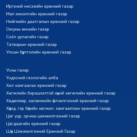
Иргэний нисэхийн ерөнхий газар
Мал эмнэлгийн ерөнхий газар
Нийгмийн даатгалын ерөнхий газар
Оюуны өмчийн газар
Соёл урлагийн газар
Татварын ерөнхий газар
Улсын бүртгэлийн ерөнхий газар
Усны газар
Үндэсний геологийн алба
Хил хамгаалах ерөнхий газар
Хөгжлийн бэрхшээлтэй хүний хөгжлийн ерөнхий газар
Хөдөлмөр, халамжийн үйлчилгээний ерөнхий газар
Хүүхэд, гэр бүлийн хөгжил, хамгааллын ерөнхий газар
Цаг уур, орчны шинжилгээний газар
Цагдаагийн ерөнхий газар
Шүүх Шинжилгээний Ерөнхий Газар