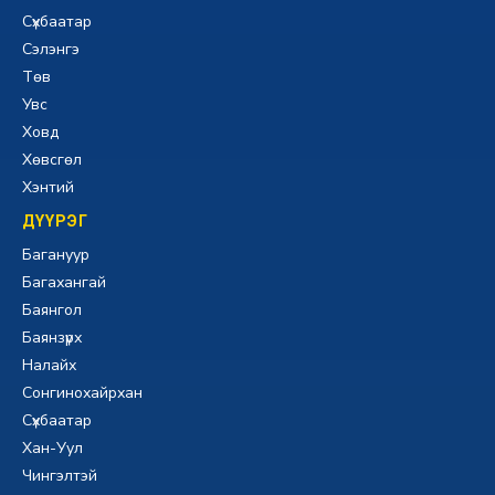
Сүхбаатар
Сэлэнгэ
Төв
Увс
Ховд
Хөвсгөл
Хэнтий
ДҮҮРЭГ
Багануур
Багахангай
Баянгол
Баянзүрх
Налайх
Сонгинохайрхан
Сүхбаатар
Хан-Уул
Чингэлтэй