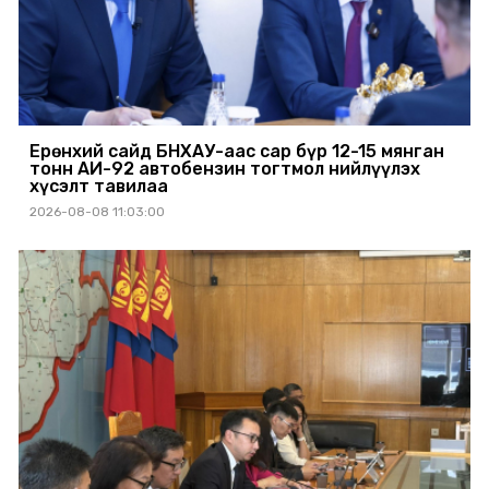
Ерөнхий сайд БНХАУ-аас сар бүр 12-15 мянган
тонн АИ-92 автобензин тогтмол нийлүүлэх
хүсэлт тавилаа
2026-08-08 11:03:00