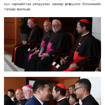
хүч чармайлтаа уялдуулах замаар өргөжүүлэх боломжийн
талаар ярилцав.