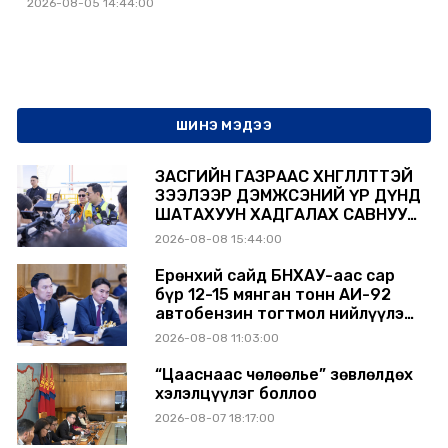
2026-08-05 14:44:00
ШИНЭ МЭДЭЭ
ЗАСГИЙН ГАЗРААС ХӨНГӨЛӨЛТТЭЙ
ЗЭЭЛЭЭР ДЭМЖСЭНИЙ ҮР ДҮНД
ШАТАХУУН ХАДГАЛАХ САВНУУД
ЭХНЭЭСЭЭ АШИГЛАЛТАД ОРЖ
2026-08-08 15:44:00
БАЙНА
Ерөнхий сайд БНХАУ-аас сар
бүр 12-15 мянган тонн АИ-92
автобензин тогтмол нийлүүлэх
хүсэлт тавилаа
2026-08-08 11:03:00
“Цааснаас чөлөөлье” зөвлөлдөх
хэлэлцүүлэг боллоо
2026-08-07 18:17:00