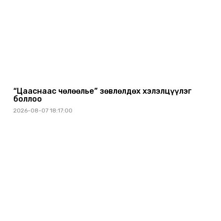
“Цааснаас чөлөөлье” зөвлөлдөх хэлэлцүүлэг
боллоо
2026-08-07 18:17:00