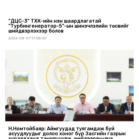
"ДЦС-3” ТӨХК-ийн нэн шаардлагатай
“Турбингенератор-5”-ын шинэчлэлийн төсвийг
шийдвэрлэхээр болов
2026-08-07 17:08:00
Н.Номтойбаяр: Аймгуудад тулгамдаж буй
асуудлуудыг долоо хоног бүр Засгийн газрын
хуралдаанд танилцуулж, шийдвэрлүүлнэ