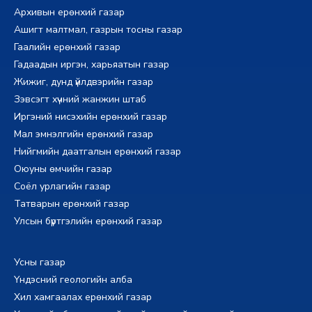
Архивын ерөнхий газар
Ашигт малтмал, газрын тосны газар
Гаалийн ерөнхий газар
Гадаадын иргэн, харьяатын газар
Жижиг, дунд үйлдвэрийн газар
Зэвсэгт хүчний жанжин штаб
Иргэний нисэхийн ерөнхий газар
Мал эмнэлгийн ерөнхий газар
Нийгмийн даатгалын ерөнхий газар
Оюуны өмчийн газар
Соёл урлагийн газар
Татварын ерөнхий газар
Улсын бүртгэлийн ерөнхий газар
Усны газар
Үндэсний геологийн алба
Хил хамгаалах ерөнхий газар