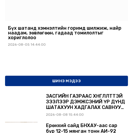
Бүх шатанд хэмнэлтийн горимд шилжиж, найр
наадам, зөвлөгөөн, гадаад томилолтыг
хориглолоо
2026-08-05 14:44:00
ШИНЭ МЭДЭЭ
ЗАСГИЙН ГАЗРААС ХӨНГӨЛӨЛТТЭЙ
ЗЭЭЛЭЭР ДЭМЖСЭНИЙ ҮР ДҮНД
ШАТАХУУН ХАДГАЛАХ САВНУУД
ЭХНЭЭСЭЭ АШИГЛАЛТАД ОРЖ
2026-08-08 15:44:00
БАЙНА
Ерөнхий сайд БНХАУ-аас сар
бүр 12-15 мянган тонн АИ-92