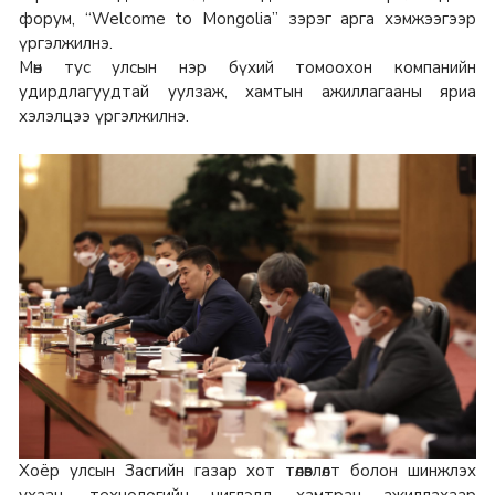
форум, “Welcome to Mongolia” зэрэг арга хэмжээгээр
үргэлжилнэ.
Мөн тус улсын нэр бүхий томоохон компанийн
удирдлагуудтай уулзаж, хамтын ажиллагааны яриа
хэлэлцээ үргэлжилнэ.
Хоёр улсын Засгийн газар хот төлөвлөлт болон шинжлэх
ухаан, технологийн чиглэлд хамтран ажиллахаар