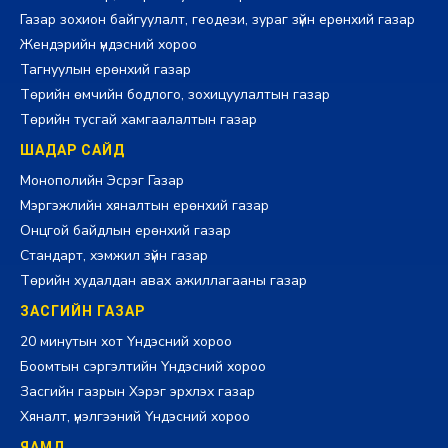
Газар зохион байгуулалт, геодези, зураг зүйн ерөнхий газар
Жендэрийн үндэсний хороо
Тагнуулын ерөнхий газар
Төрийн өмчийн бодлого, зохицуулалтын газар
Төрийн тусгай хамгаалалтын газар
ШАДАР САЙД
Монополийн Эсрэг Газар
Мэргэжлийн хяналтын ерөнхий газар
Онцгой байдлын ерөнхий газар
Стандарт, хэмжил зүйн газар
Төрийн худалдан авах ажиллагааны газар
ЗАСГИЙН ГАЗАР
20 минутын хот Үндэсний хороо
Боомтын сэргэлтийн Үндэсний хороо
Засгийн газрын Хэрэг эрхлэх газар
Хяналт, үнэлгээний Үндэсний хороо
ЯАМД