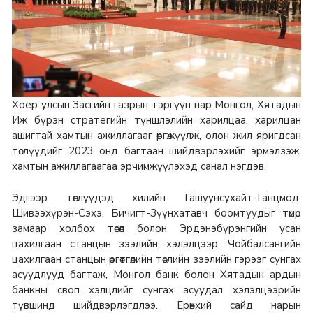
Хоёр улсын Засгийн газрын тэргүүн нар Монгол, Хятадын
Иж бүрэн стратегийн түншлэлийн харилцаа, харилцан
ашигтай хамтын ажиллагааг өргөжүүлж, олон жил яригдсан
төслүүдийг 2023 онд багтаан шийдвэрлэхийг эрмэлзэж,
хамтын ажиллагаагаа эрчимжүүлэхэд санал нэгдэв.
Эдгээр төслүүдэд хилийн Гашуунсухайт-Ганцмод,
Шивээхүрэн-Сэхэ, Бичигт-Зүүнхатавч боомтуудыг төмөр
замаар холбох төсөл болон Эрдэнэбүрэнгийн усан
цахилгаан станцын зээлийн хэлэлцээр, Чойбалсангийн
цахилгаан станцын өргөтгөлийн төслийн зээлийн гэрээг сунгах
асуудлууд багтаж, Монгол банк болон Хятадын ардын
банкны своп хэлцлийг сунгах асуудал хэлэлцээрийн
түвшинд шийдвэрлэгдлээ. Ерөнхий сайд нарын