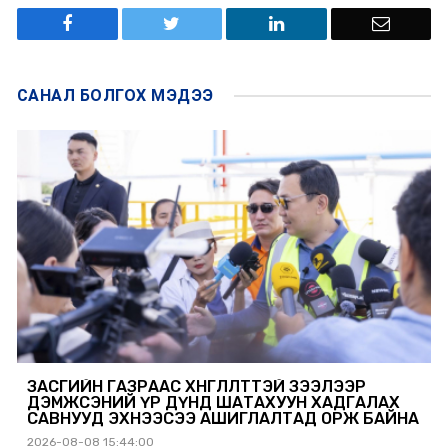
САНАЛ БОЛГОХ
МЭДЭЭ
ЗАСГИЙН ГАЗРААС ХӨНГӨЛӨЛТТЭЙ ЗЭЭЛЭЭР
ДЭМЖСЭНИЙ ҮР ДҮНД ШАТАХУУН ХАДГАЛАХ
САВНУУД ЭХНЭЭСЭЭ АШИГЛАЛТАД ОРЖ БАЙНА
2026-08-08 15:44:00