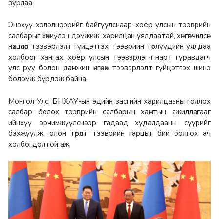
зурлаа.
Энэхүү хэлэлцээрийг байгуулснаар хоёр улсын тээврийн
салбарыг хөхиүлэн дэмжиж, харилцан уялдаатай, хөнгөвчилсөн
нөхцөлөөр тээвэрлэлт гүйцэтгэх, тээврийн төрлүүдийн уялдаа
холбоог хангах, хоёр улсын тээвэрлэгч нарт гуравдагч
улс руу болон дамжин өнгөрөх тээвэрлэлт гүйцэтгэх шинэ
боломж бүрдэж байна.
Монгол Улс, БНХАУ-ын эдийн засгийн харилцааны голлох
салбар болох тээврийн салбарын хамтын ажиллагааг
ийнхүү эрчимжүүлснээр гадаад худалдааны суурийг
бэхжүүлж, олон төрөлт тээврийн гарцыг бий болгох ач
холбогдолтой аж.