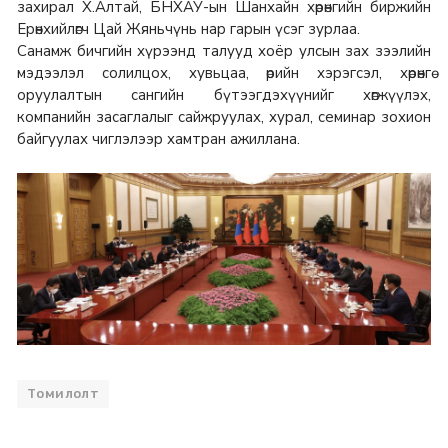
захирал Х.Алтай, БНХАУ-ын Шанхайн хөрөнгийн биржийн
Ерөнхийлөгч Цай Жяньчүнь нар гарын үсэг зурлаа.
Санамж бичгийн хүрээнд талууд хоёр улсын зах зээлийн
мэдээлэл солилцох, хувьцаа, өрийн хэрэгсэл, хөрөнгө
оруулалтын сангийн бүтээгдэхүүнийг хөгжүүлэх,
компанийн засаглалыг сайжруулах, хурал, семинар зохион
байгуулах чиглэлээр хамтран ажиллана.
Томилолт