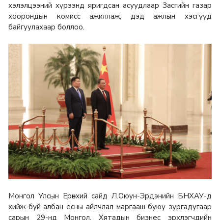
хэлэлцээний хүрээнд яригдсан асуудлаар Засгийн газар
хоорондын комисс ажиллаж, дэд ажлын хэсгүүд
байгуулахаар боллоо.
Монгол Улсын Ерөнхий сайд Л.Оюун-Эрдэнийн БНХАУ-д
хийж буй албан ёсны айлчлал маргааш буюу зургадугаар
сарын 29-нд Монгол, Хятадын бизнес эрхлэгчдийн