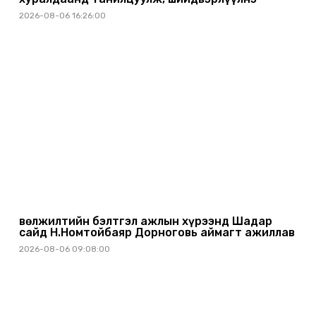
2026-08-06 16:26:00
Өвөлжилтийн бэлтгэл ажлын хүрээнд Шадар
сайд Н.Номтойбаяр Дорноговь аймагт ажиллав
2026-08-06 09:08:00