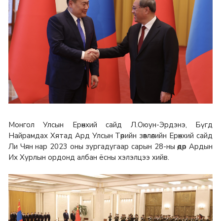
Монгол Улсын Ерөнхий сайд Л.Оюун-Эрдэнэ, Бүгд
Найрамдах Хятад Ард Улсын Төрийн зөвлөлийн Ерөнхий сайд
Ли Чян нар 2023 оны зургадугаар сарын 28-ны өдөр Ардын
Их Хурлын ордонд албан ёсны хэлэлцээ хийв.