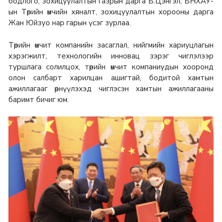
бодлого, зохицуулалтын газрын дарга Б.Цэнгэл, БНХАУ-
ын Төрийн өмчийн хяналт, зохицуулалтын хорооны дарга
Жан Юйзуо нар гарын үсэг зурлаа.
Төрийн өмчит компанийн засаглал, нийгмийн хариуцлагын
хэрэгжилт, технологийн инновац зэрэг чиглэлээр
туршлага солилцох, төрийн өмчит компаниудын хооронд
олон салбарт харилцан ашигтай, бодитой хамтын
ажиллагааг өрнүүлэхэд чиглэсэн хамтын ажиллагааны
баримт бичиг юм.