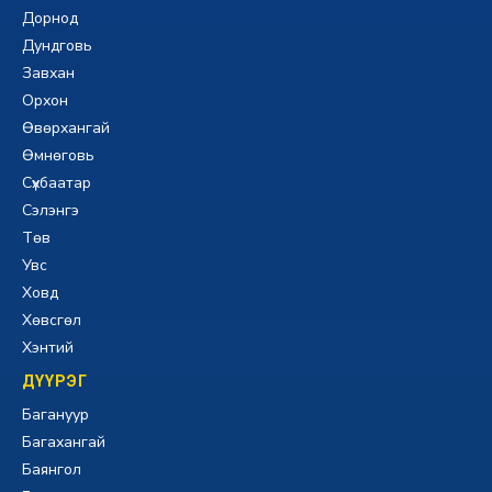
Дорнод
Дундговь
Завхан
Орхон
Өвөрхангай
Өмнөговь
Сүхбаатар
Сэлэнгэ
Төв
Увс
Ховд
Хөвсгөл
Хэнтий
ДҮҮРЭГ
Багануур
Багахангай
Баянгол