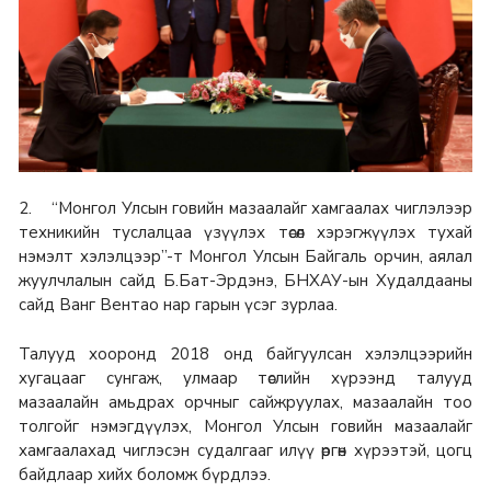
2. “Монгол Улсын говийн мазаалайг хамгаалах чиглэлээр
техникийн туслалцаа үзүүлэх төсөл хэрэгжүүлэх тухай
нэмэлт хэлэлцээр”-т Монгол Улсын Байгаль орчин, аялал
жуулчлалын сайд Б.Бат-Эрдэнэ, БНХАУ-ын Худалдааны
сайд Ванг Вентао нар гарын үсэг зурлаа.
Талууд хооронд 2018 онд байгуулсан хэлэлцээрийн
хугацааг сунгаж, улмаар төслийн хүрээнд талууд
мазаалайн амьдрах орчныг сайжруулах, мазаалайн тоо
толгойг нэмэгдүүлэх, Монгол Улсын говийн мазаалайг
хамгаалахад чиглэсэн судалгааг илүү өргөн хүрээтэй, цогц
байдлаар хийх боломж бүрдлээ.