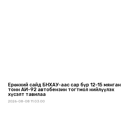
Ерөнхий сайд БНХАУ-аас сар бүр 12-15 мянган
тонн АИ-92 автобензин тогтмол нийлүүлэх
хүсэлт тавилаа
2026-08-08 11:03:00