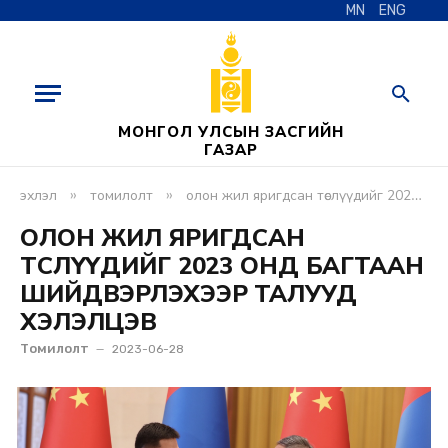
MN
ENG
МОНГОЛ УЛСЫН ЗАСГИЙН
ГАЗАР
»
»
эхлэл
томилолт
олон жил яригдсан төслүүдийг 2023 онд багтаан шийдвэрлэхээр талууд хэлэлцэв
ОЛОН ЖИЛ ЯРИГДСАН
ТӨСЛҮҮДИЙГ 2023 ОНД БАГТААН
ШИЙДВЭРЛЭХЭЭР ТАЛУУД
ХЭЛЭЛЦЭВ
Томилолт
2023-06-28