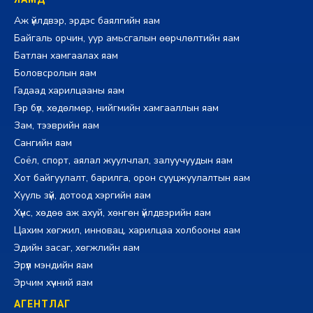
Аж үйлдвэр, эрдэс баялгийн яам
Байгаль орчин, уур амьсгалын өөрчлөлтийн яам
Батлан хамгаалах яам
Боловсролын яам
Гадаад харилцааны яам
Гэр бүл, хөдөлмөр, нийгмийн хамгааллын яам
Зам, тээврийн яам
Сангийн яам
Соёл, спорт, аялал жуулчлал, залуучуудын яам
Хот байгуулалт, барилга, орон сууцжуулалтын яам
Хууль зүй, дотоод хэргийн яам
Хүнс, хөдөө аж ахуй, хөнгөн үйлдвэрийн яам
Цахим хөгжил, инновац, харилцаа холбооны яам
Эдийн засаг, хөгжлийн яам
Эрүүл мэндийн яам
Эрчим хүчний яам
АГЕНТЛАГ