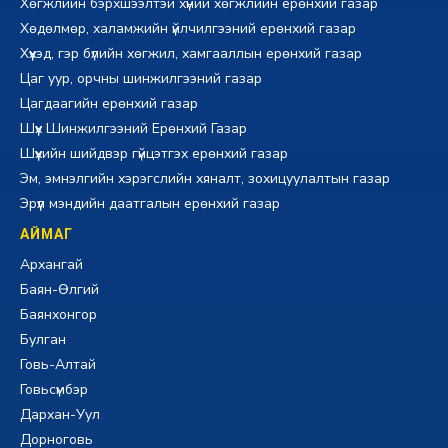
Хөгжлийн бэрхшээлтэй хүний хөгжлийн ерөнхий газар
Хөдөлмөр, халамжийн үйлчилгээний ерөнхий газар
Хүүхэд, гэр бүлийн хөгжил, хамгааллын ерөнхий газар
Цаг уур, орчны шинжилгээний газар
Цагдаагийн ерөнхий газар
Шүүх Шинжилгээний Ерөнхий Газар
Шүүхийн шийдвэр гүйцэтгэх ерөнхий газар
Эм, эмнэлгийн хэрэгслийн хяналт, зохицуулалтын газар
Эрүүл мэндийн даатгалын ерөнхий газар
АЙМАГ
Архангай
Баян-Өлгий
Баянхонгор
Булган
Говь-Алтай
Говьсүмбэр
Дархан-Уул
Дорноговь