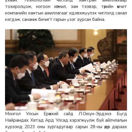
тохиролцож, ногоон хөгжил, зам тээвэр, төрийн өмчит
компанийн хамтын ажиллагааг идэвхжүүлэх чиглэлд санал
нэгдэж, санамж бичигт гарын үзэг зурсан байна.
Монгол Улсын Ерөнхий сайд Л.Оюун-Эрдэнэ Бүгд
Найрамдах Хятад Ард Улсад хэрэгжүүлж буй айлчлалын
хүрээнд 2023 оны зургадугаар сарын 28-ны өдөр дараах