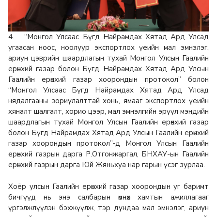
4. “Монгол Улсаас Бүгд Найрамдах Хятад Ард Улсад
угаасан ноос, ноолуур экспортлох үеийн мал эмнэлэг,
ариун цэврийн шаардлагын тухай Монгол Улсын Гаалийн
ерөнхий газар болон Бүгд Найрамдах Хятад Ард Улсын
Гаалийн ерөнхий газар хоорондын протокол” болон
“Монгол Улсаас Бүгд Найрамдах Хятад Ард Улсад
нядалгааны зориулалттай хонь, ямааг экспортлох үеийн
хяналт шалгалт, хорио цээр, мал эмнэлгийн эрүүл мэндийн
шаардлагын тухай Монгол Улсын Гаалийн ерөнхий газар
болон Бүгд Найрамдах Хятад Ард Улсын Гаалийн ерөнхий
газар хоорондын протокол”-д Монгол Улсын Гаалийн
ерөнхий газрын дарга Р.Отгонжаргал, БНХАУ-ын Гаалийн
ерөнхий газрын дарга Юй Жяньхуа нар гарын үсэг зурлаа.
Хоёр улсын Гаалийн ерөнхий газар хоорондын уг баримт
бичгүүд нь энэ салбарын өмнөх хамтын ажиллагааг
үргэлжлүүлэн бэхжүүлж, тэр дундаа мал эмнэлэг, ариун