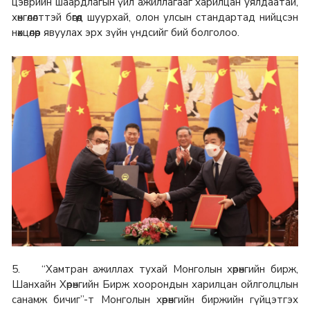
цэврийн шаардлагын үйл ажиллагааг харилцан уялдаатай,
хөнгөлөлттэй бөгөөд шуурхай, олон улсын стандартад нийцсэн
нөхцөлөөр явуулах эрх зүйн үндсийг бий болголоо.
5. “Хамтран ажиллах тухай Монголын хөрөнгийн бирж,
Шанхайн Хөрөнгийн Бирж хоорондын харилцан ойлголцлын
санамж бичиг”-т Монголын хөрөнгийн биржийн гүйцэтгэх