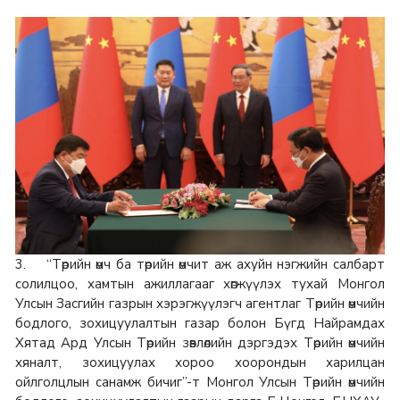
3. “Төрийн өмч ба төрийн өмчит аж ахуйн нэгжийн салбарт
солилцоо, хамтын ажиллагааг хөгжүүлэх тухай Монгол
Улсын Засгийн газрын хэрэгжүүлэгч агентлаг Төрийн өмчийн
бодлого, зохицуулалтын газар болон Бүгд Найрамдах
Хятад Ард Улсын Төрийн зөвлөлийн дэргэдэх Төрийн өмчийн
хяналт, зохицуулах хороо хоорондын харилцан
ойлголцлын санамж бичиг”-т Монгол Улсын Төрийн өмчийн