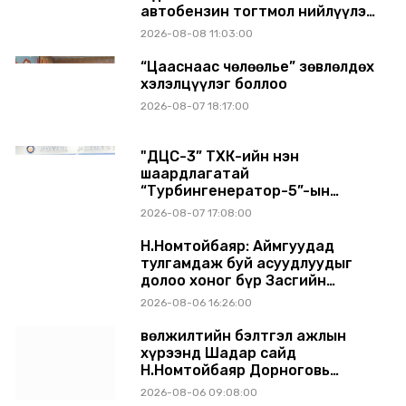
автобензин тогтмол нийлүүлэх
хүсэлт тавилаа
2026-08-08 11:03:00
“Цааснаас чөлөөлье” зөвлөлдөх
хэлэлцүүлэг боллоо
2026-08-07 18:17:00
"ДЦС-3” ТӨХК-ийн нэн
шаардлагатай
“Турбингенератор-5”-ын
шинэчлэлийн төсвийг
2026-08-07 17:08:00
шийдвэрлэхээр болов
Н.Номтойбаяр: Аймгуудад
тулгамдаж буй асуудлуудыг
долоо хоног бүр Засгийн
газрын хуралдаанд
2026-08-06 16:26:00
танилцуулж, шийдвэрлүүлнэ
Өвөлжилтийн бэлтгэл ажлын
хүрээнд Шадар сайд
Н.Номтойбаяр Дорноговь
аймагт ажиллав
2026-08-06 09:08:00