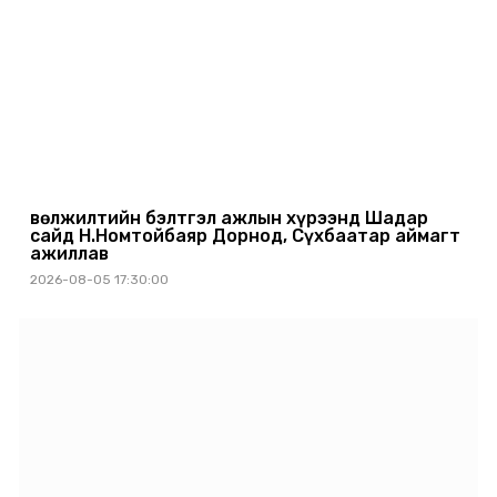
Өвөлжилтийн бэлтгэл ажлын хүрээнд Шадар
сайд Н.Номтойбаяр Дорнод, Сүхбаатар аймагт
ажиллав
2026-08-05 17:30:00