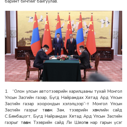
баримт бичгийг байгуулав.
1. “Олон улсын автотээврийн харилцааны тухай Монгол
Улсын Засгийн газар, Бүгд Найрамдах Хятад Ард Улсын
Засгийн газар хоорондын хэлэлцээр”-т Монгол Улсын
Засгийн газрыг төлөөлж Зам, тээврийн хөгжлийн сайд
С.Бямбацогт, Бүгд Найрамдах Хятад Ард Улсын Засгийн
газрыг төлөөлж Тээврийн сайд Ли Шяопөн нар гарын үсэг