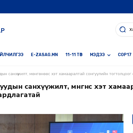
АР
ҮЙЛЧИЛГЭЭ
E-ZASAG.MN
11-11 ТӨВ
МЭДЭЭ
COP17
дын санхүүжилт, мөнгөнөөс хэт хамааралтай сонгуулийн тогтолцоог
уудын санхүүжилт, мөнгөнөөс хэт хама
аардлагатай