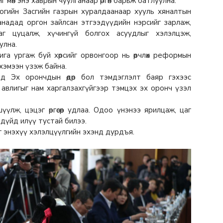
 мөн энэ хаврын чуулганаар өргөн барьж батлуулна.
огийн Засгийн газрын хуралдаанаар хууль хяналтын
анадад оргон зайлсан этгээдүүдийн нэрсийг зарлаж,
аг цуцалж, хүчингүй болгох асуудлыг хэлэлцэж,
улна.
ига ургаж буй хөрсийг орвонгоор нь өөрчлөх реформын
хэмээн үзэж байна.
ьд Эх орончдын өдөр бол тэмдэглэлт баяр гэхээс
 авлигыг нам харгалзахгүйгээр тэмцэх эх оронч үзэл
лж, цэцэг өргөсөөр удлаа. Одоо үнэнээ ярилцаж, цаг
дүйд илүү тустай билээ.
г энэхүү хэлэлцүүлгийн эхэнд дурдъя.