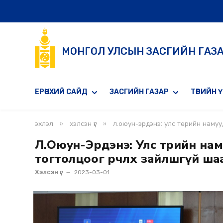
МОНГОЛ УЛСЫН ЗАСГИЙН ГАЗ
ЕРӨНХИЙ САЙД
ЗАСГИЙН ГАЗАР
ТӨРИЙН 
»
»
эхлэл
хэлсэн үг
л.оюун-эрдэнэ: улс төрийн намуу
Л.Оюун-Эрдэнэ: Улс төрийн нам
тогтолцоог өөрчлөх зайлшгүй ш
Хэлсэн үг
2023-03-01