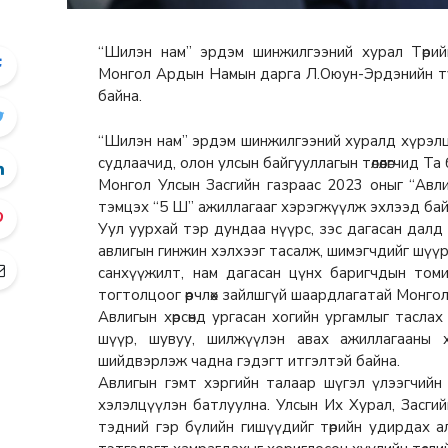
“Шилэн нам” эрдэм шинжилгээний хурал Төрий
Монгол Ардын Намын дарга Л.Оюун-Эрдэнийн тус
байна.
“Шилэн нам” эрдэм шинжилгээний хуралд хүрэлц
судлаачид, олон улсын байгууллагын төлөөлөгчид Т
Монгол Улсын Засгийн газраас 2023 оныг “Авли
тэмцэх “5 Ш” ажиллагааг хэрэгжүүлж эхлээд бай
Уул уурхай тэр дундаа нүүрс, зэс дагасан далд 
авлигын гинжин хэлхээг тасалж, шимэгчдийг шүүр
санхүүжилт, нам дагасан цүнх баригчдын томилг
тогтолцоог өөрчлөх зайлшгүй шаардлагатай Монго
Авлигын хөрсөнд ургасан хогийн ургамлыг тасла
шүүр, шувуу, шилжүүлэн авах ажиллагааны 
шийдвэрлэж чадна гэдэгт итгэлтэй байна.
Авлигын гэмт хэргийн талаар шүгэл үлээгчийн
хэлэлцүүлэн батлуулна. Улсын Их Хурал, Засгийн
тэдний гэр бүлийн гишүүдийг төрийн удирдах ал