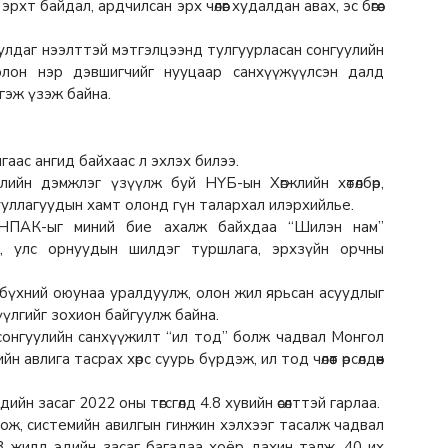
т байдал, ардчилсан эрх чөлөөг худалдан авах, эс бөгөөс
улдаг нээлттэй мэтгэлцээнд тулгуурласан сонгуулийн
олон нэр дэвшигчийг нууцаар санхүүжүүлсэн далд
гэж үзэж байна.
лгаас ангид байхаас л эхлэх билээ.
эжлийн дэмжлэг үзүүлж буй НҮБ-ын Хөгжлийн хөтөлбөр,
ллагуудын хамт олонд гүн талархал илэрхийлье.
НПАК-ыг миний бие ахалж байхдаа “Шилэн нам”
ж, улс орнуудын шилдэг туршлага, эрхзүйн орчны
а бүхний оюунаа уралдуулж, олон жил ярьсан асуудлыг
үүлгийг зохион байгуулж байна.
 сонгуулийн санхүүжилт “ил тод” болж чадвал Монгол
авлига тасрах хөрс суурь бүрдэж, ил тод чөлөөт өрсөлдөөн
йн засаг 2022 оны төгсгөлд 4.8 хувийн өсөлттэй гарлаа.
ож, системийн авилгын гинжин хэлхээг тасалж чадвал
2-3 жилд эдийн засаг багадаа хоёр дахин тэлж, 40 их