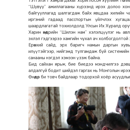
тэтгэлэгт хамрагдахыг хориглосон хуулийн төслийг
“Шувуу” ажиллагааны хүрээнд ирэх долоо хон
байгууллагад шалгагдаж байх явцдаа хилийн ч
иргэний гадаад пасспортын үйлчлэх хугаца
шаардлагатай тохиолдолд Улсын Их Хуралд ору
Харин өнөөдрийн “Шилэн нам” хэлэлцүүлэг нь авл
эхлэл гэдгээрээ хамгийн чухал ач холбогдолтой 
Ерөнхий сайд, эрх баригч намын даргын хув
илүүтэйгээр, нийгэмд тулгамдаж буй системийн
санааны нэгдэл хэмээн үзэж байна.
Бид сайхан ярьж, бие биедээ мэндчилгээ дэвшүү
алдалгүй бодит шийдэл гаргах нь Монголын ирээ
Өнөөдөр би товч байдлаар тодорхой хоёр асуудлы