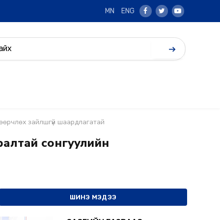
MN
ENG
Facebook
Twitter
Youtube
 өөрчлөх зайлшгүй шаардлагатай
аралтай сонгуулийн
ШИНЭ МЭДЭЭ