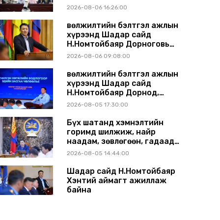
газрын хуралдаанд
2026-08-06 16:26:00
танилцуулж, шийдвэрлүүлнэ
Өвөлжилтийн бэлтгэл ажлын
хүрээнд Шадар сайд
Н.Номтойбаяр Дорноговь
аймагт ажиллав
2026-08-06 09:08:00
Өвөлжилтийн бэлтгэл ажлын
хүрээнд Шадар сайд
Н.Номтойбаяр Дорнод,
Сүхбаатар аймагт ажиллав
2026-08-05 17:30:00
Бүх шатанд хэмнэлтийн
горимд шилжиж, найр
наадам, зөвлөгөөн, гадаад
томилолтыг хориглолоо
2026-08-05 14:44:00
Шадар сайд Н.Номтойбаяр
Хэнтий аймагт ажиллаж
байна
2026-07-31 13:11:00