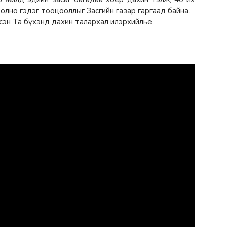
олно гэдэг тооцооллыг Засгийн газар гаргаад байна.
сэн Та бүхэнд дахин талархал илэрхийлье.