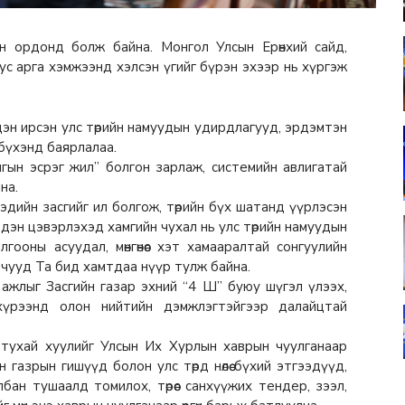
н ордонд болж байна. Монгол Улсын Ерөнхий сайд,
 арга хэмжээнд хэлсэн үгийг бүрэн эхээр нь хүргэж
эн ирсэн улс төрийн намуудын удирдлагууд, эрдэмтэн
а бүхэнд баярлалаа.
гын эсрэг жил” болгон зарлаж, системийн авлигатай
на.
эдийн засгийг ил болгож, төрийн бүх шатанд үүрлэсэн
дэн цэвэрлэхэд хамгийн чухал нь улс төрийн намуудын
ооны асуудал, мөнгөнөөс хэт хамааралтай сонгуулийн
лчууд Та бид хамтдаа нүүр тулж байна.
х ажлыг Засгийн газар эхний “4 Ш” буюу шүгэл үлээх,
хүрээнд олон нийтийн дэмжлэгтэйгээр далайцтай
 тухай хуулийг Улсын Их Хурлын хаврын чуулганаар
 газрын гишүүд болон улс төрд нөлөө бүхий этгээдүүд,
бан тушаалд томилох, төрөөс санхүүжих тендер, зээл,