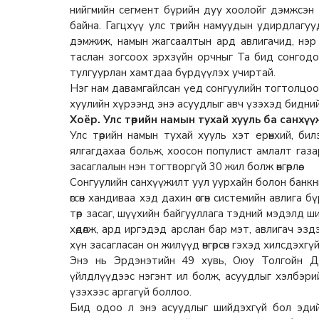
нийгмийн сегмент бүрийн дуу хоолойг дэмжсэн
байна. Гагцхүү улс төрийн намуудын удирдлагуу
дэмжиж, намын жагсаалтын ард авлигачид, нэр
таслан зогсоох эрхзүйн орчныг Та бид сонгод
тулгуурлан хамтдаа бүрдүүлэх учиртай.
Нэг нам давамгайлсан үед сонгуулийн тогтолцоог 
хуулийн хүрээнд энэ асуудлыг авч үзэхэд бидний
Хоёр. Улс төрийн намын тухай хууль ба санхү
Улс төрийн намын тухай хууль хэт ерөнхий, би
ялгагдахаа больж, хоосон популист амлалт газар
засаглалын нэн тогтворгүй 30 жил болж өнгөрлөө.
Сонгуулийн санхүүжилт уул уурхайн болон банкн
өгсөн хандиваа хэд дахин өсгөн системийн авлига 
төр засаг, шүүхийн байгууллага тэдний мэдэлд 
хөдөлж, ард иргэдэд арслан бар мэт, авлигач эзд
хүн засагласан он жилүүд өнгөрсөн гэхэд хилсдэхгүй
Энэ нь Эрдэнэтийн 49 хувь, Оюу Толгойн Дуб
үйлдлүүдээс нэгэнт ил болж, асуудлыг хэлбэр
үзэхээс аргагүй боллоо.
Бид одоо л энэ асуудлыг шийдэхгүй бол эдий