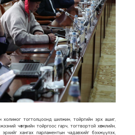
ийн холимог тогтолцоонд шилжин, тойргийн эрх ашиг,
лжээний чөтгөрийн тойргоос гарч, тогтвортой хөгжлийн,
өх эрхийг хангах парламентын чадавхийг бэхжүүлэх,