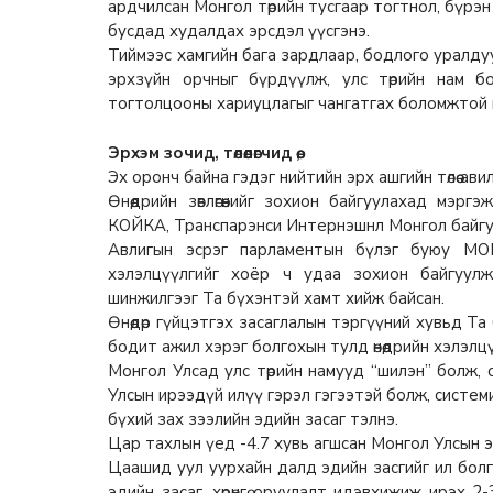
ардчилсан Монгол төрийн тусгаар тогтнол, бүрэн эрх
бусдад худалдах эрсдэл үүсгэнэ.
Тиймээс хамгийн бага зардлаар, бодлого уралду
эрхзүйн орчныг бүрдүүлж, улс төрийн нам б
тогтолцооны хариуцлагыг чангатгах боломжтой 
Эрхэм зочид, төлөөлөгчид өө,
Эх оронч байна гэдэг нийтийн эрх ашгийн төлөө ави
Өнөөдрийн зөвлөгөөнийг зохион байгуулахад мэрг
КОЙКА, Транспарэнси Интернэшнл Монгол байгуу
Авлигын эсрэг парламентын бүлэг буюу МО
хэлэлцүүлгийг хоёр ч удаа зохион байгуул
шинжилгээг Та бүхэнтэй хамт хийж байсан.
Өнөөдөр гүйцэтгэх засаглалын тэргүүний хувьд Т
бодит ажил хэрэг болгохын тулд өнөөдрийн хэлэлц
Монгол Улсад улс төрийн намууд “шилэн” болж,
Улсын ирээдүй илүү гэрэл гэгээтэй болж, системийн 
бүхий зах зээлийн эдийн засаг тэлнэ.
Цар тахлын үед -4.7 хувь агшсан Монгол Улсын эди
Цаашид уул уурхайн далд эдийн засгийг ил болг
эдийн засаг, хөрөнгө оруулалт идэвхижиж ирэх 