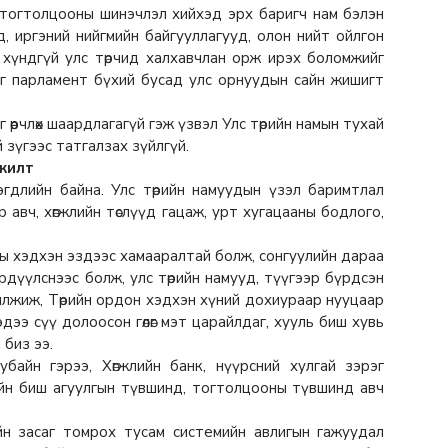
 тогтолцооны шинэчлэл хийхэд эрх баригч нам бэлэн
д, иргэний нийгмийн байгууллагууд, олон нийт ойлгон
 хүндгүй улс төрчид халхавчлан орж ирэх боломжийг
ог парламент бүхий бусад улс орнуудын сайн жишигт
өөрчлөх шаардлагагүй гэж үзвэл Улс төрийн намын тухай
 зүгээс татгалзах зүйлгүй.
үжилт
лэгдлийн байна. Улс төрийн намуудын үзэл баримтлал
 авч, хөгжлийн төслүүд гацаж, урт хугацааны бодлого,
ы хэдхэн эздээс хамааралтай болж, сонгуулийн дараа
бүрдүүлснээс болж, улс төрийн намууд, түүгээр бүрдсэн
шилжиж, Төрийн ордон хэдхэн хүний дохиураар нууцаар
эдээ сүү долоосон гөлөг мэт царайлдаг, хууль биш хувь
 биз ээ.
айн гэрээ, Хөгжлийн банк, нүүрсний хулгай зэрэг
ийн биш агуулгын түвшинд, тогтолцооны түвшинд авч
н засаг томрох тусам системийн авлигын гажуудал