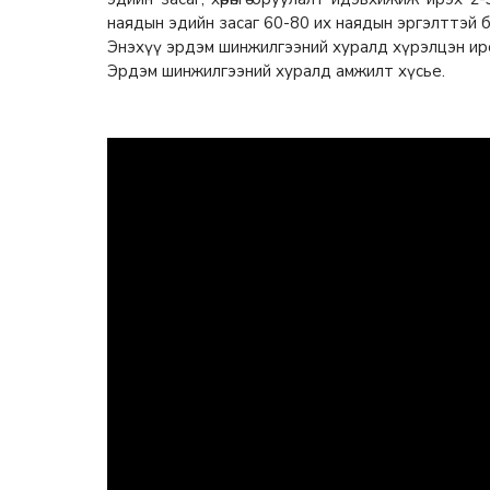
наядын эдийн засаг 60-80 их наядын эргэлттэй б
Энэхүү эрдэм шинжилгээний хуралд хүрэлцэн ир
Эрдэм шинжилгээний хуралд амжилт хүсье.