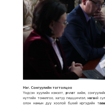
Нэг. Сонгуулийн тогтолцоо
Үндсэн хуулийн нэмэлт, өөрчлөлт хийж, сонгуул
нутгийн томилгоо, хатуу гишүүнчлэл, мөнгөний сү
олон намын дуу хоолой бүхий иргэдийн төлөөл