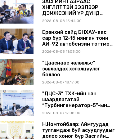
ЗАСГИЙН ГАЗРААС
ХӨНГӨЛӨЛТТЭЙ ЗЭЭЛЭЭР
ДЭМЖСЭНИЙ ҮР ДҮНД
ШАТАХУУН ХАДГАЛАХ
2026-08-08 15:44:00
САВНУУД ЭХНЭЭСЭЭ
АШИГЛАЛТАД ОРЖ БАЙНА
Ерөнхий сайд БНХАУ-аас
сар бүр 12-15 мянган тонн
АИ-92 автобензин тогтмол
нийлүүлэх хүсэлт тавилаа
2026-08-08 11:03:00
“Цааснаас чөлөөлье”
зөвлөлдөх хэлэлцүүлэг
боллоо
2026-08-07 18:17:00
"ДЦС-3” ТӨХК-ийн нэн
шаардлагатай
“Турбингенератор-5”-ын
шинэчлэлийн төсвийг
2026-08-07 17:08:00
шийдвэрлэхээр болов
Н.Номтойбаяр: Аймгуудад
тулгамдаж буй асуудлуудыг
долоо хоног бүр Засгийн