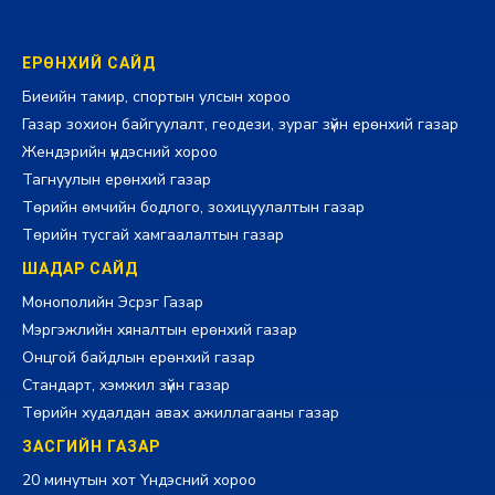
ЕРӨНХИЙ САЙД
Биеийн тамир, спортын улсын хороо
Газар зохион байгуулалт, геодези, зураг зүйн ерөнхий газар
Жендэрийн үндэсний хороо
Тагнуулын ерөнхий газар
Төрийн өмчийн бодлого, зохицуулалтын газар
Төрийн тусгай хамгаалалтын газар
ШАДАР САЙД
Монополийн Эсрэг Газар
Мэргэжлийн хяналтын ерөнхий газар
Онцгой байдлын ерөнхий газар
Стандарт, хэмжил зүйн газар
Төрийн худалдан авах ажиллагааны газар
ЗАСГИЙН ГАЗАР
20 минутын хот Үндэсний хороо