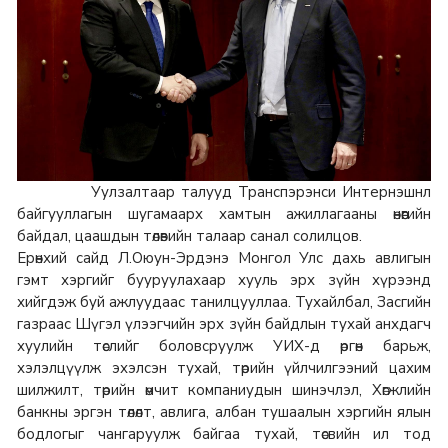
Уулзалтаар талууд Транспэрэнси Интернэшнл
байгууллагын шугамаарх хамтын ажиллагааны өнөөгийн
байдал, цаашдын төлөвийн талаар санал солилцов.
Ерөнхий сайд Л.Оюун-Эрдэнэ Монгол Улс дахь авлигын
гэмт хэргийг бууруулахаар хууль эрх зүйн хүрээнд
хийгдэж буй ажлуудаас танилцууллаа. Тухайлбал, Засгийн
газраас Шүгэл үлээгчийн эрх зүйн байдлын тухай анхдагч
хуулийн төслийг боловсруулж УИХ-д өргөн барьж,
хэлэлцүүлж эхэлсэн тухай, төрийн үйлчилгээний цахим
шилжилт, төрийн өмчит компаниудын шинэчлэл, Хөгжлийн
банкны эргэн төлөлт, авлига, албан тушаалын хэргийн ялын
бодлогыг чангаруулж байгаа тухай, төсвийн ил тод