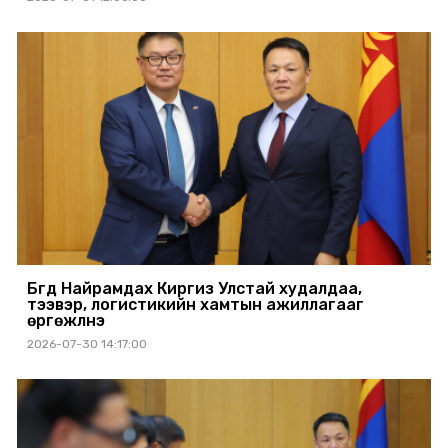
Бүгд Найрамдах Киргиз Улстай худалдаа,
тээвэр, логистикийн хамтын ажиллагааг
өргөжүүлнэ
2026-07-30 14:17:00