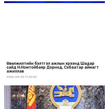
Өвөлжилтийн бэлтгэл ажлын хүрээнд Шадар
сайд Н.Номтойбаяр Дорнод, Сүхбаатар аймагт
ажиллав
2026-08-05 17:30:00