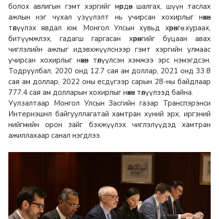
болох авлигын гэмт хэргийг мөрдөн шалгах, шүүн таслах
ажлын нэг чухал үзүүлэлт нь учирсан хохирлыг нөхөн
төлүүлэх явдал юм. Монгол Улсын хувьд хөрөнгө хураах,
битүүмжлэх, гадагш гаргасан хөрөнгийг буцаан авах
чиглэлийн ажлыг идэвхжүүлснээр гэмт хэргийн улмаас
учирсан хохирлыг нөхөн төлүүлсэн хэмжээ эрс нэмэгдсэн.
Тодруулбал, 2020 онд 12.7 сая ам доллар, 2021 онд 33.8
сая ам доллар, 2022 оны есдүгээр сарын 28-ны байдлаар
777.4 сая ам долларын хохирлыг нөхөн төлүүлээд байна.
Уулзалтаар Монгол Улсын Засгийн газар Транспэрэнси
Интернэшнл байгууллагатай хамтран хүний эрх, иргэний
нийгмийн орон зайг бэхжүүлэх чиглэлүүдэд хамтран
ажиллахаар санал нэгдлээ.