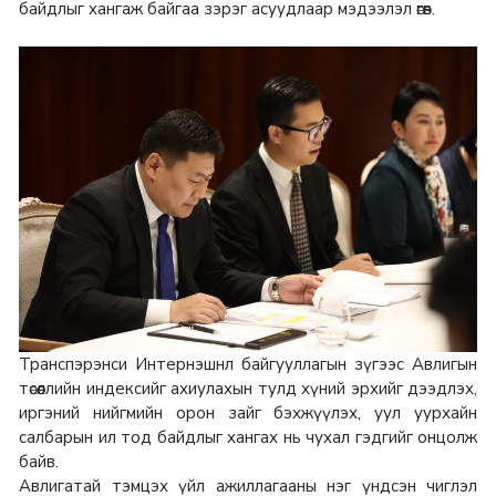
байдлыг хангаж байгаа зэрэг асуудлаар мэдээлэл өгөв.
Транспэрэнси Интернэшнл байгууллагын зүгээс Авлигын
төсөөллийн индексийг ахиулахын тулд хүний эрхийг дээдлэх,
иргэний нийгмийн орон зайг бэхжүүлэх, уул уурхайн
салбарын ил тод байдлыг хангах нь чухал гэдгийг онцолж
байв.
Авлигатай тэмцэх үйл ажиллагааны нэг үндсэн чиглэл