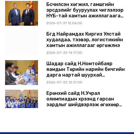
Бүсчилсэн хөгжил, гамшгийн
эрсдэлийг бууруулах чиглэлээр
НҮБ-тай хамтын ажиллагаагаа
өргөжүүлэхээр санал солилцлоо
2026-07-31 12:06:00
Бүгд Найрамдах Киргиз Улстай
худалдаа, тээвэр, логистикийн
хамтын ажиллагааг өргөжүүлнэ
2026-07-30 14:17:00
Шадар сайд Н.Номтойбаяр
яамдын Төрийн нарийн бичгийн
дарга нартай шуурхай
хуралдлаа
2026-07-30 12:21:00
Ерөнхий сайд Н.Учрал
олимпиадын хүрээнд гарсан
зардлыг шийдвэрлэж өгөхөөр
болов
2026-07-29 14:11:00