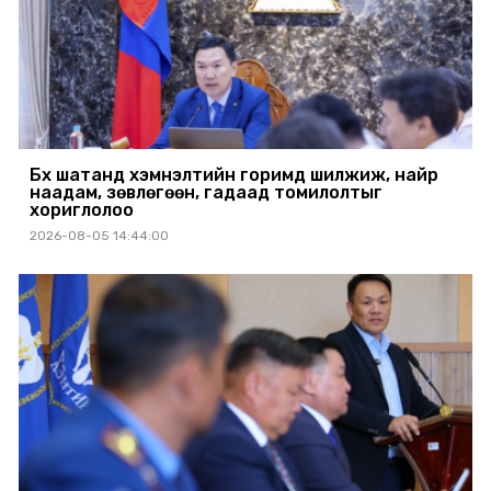
Бүх шатанд хэмнэлтийн горимд шилжиж, найр
наадам, зөвлөгөөн, гадаад томилолтыг
хориглолоо
2026-08-05 14:44:00