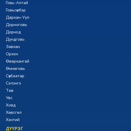
Говь-Алтай
Говьсүмбэр
Дархан-Уул
Дорноговь
Дорнод
Дундговь
Завхан
Орхон
Өвөрхангай
Өмнөговь
Сүхбаатар
Сэлэнгэ
Төв
Увс
Ховд
Хөвсгөл
Хэнтий
ДҮҮРЭГ