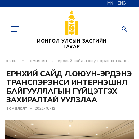
MN
ENG
МОНГОЛ УЛСЫН ЗАСГИЙН
ГАЗАР
»
»
эхлэл
томилолт
ерөнхий сайд л.оюун-эрдэнэ транспэрэнси интернэшнл байгууллагын гүйцэтгэх захиралтай уулзлаа
ЕРӨНХИЙ САЙД Л.ОЮУН-ЭРДЭНЭ
ТРАНСПЭРЭНСИ ИНТЕРНЭШНЛ
БАЙГУУЛЛАГЫН ГҮЙЦЭТГЭХ
ЗАХИРАЛТАЙ УУЛЗЛАА
Томилолт
2022-10-12