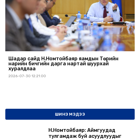
Шадар сайд Н.Номтойбаяр яамдын Төрийн
нарийн бичгийн дарга нартай шуурхай
хуралдлаа
2026-07-30 12:21:00
ШИНЭ МЭДЭЭ
Н.Номтойбаяр: Аймгуудад
тулгамдаж буй асуудлуудыг