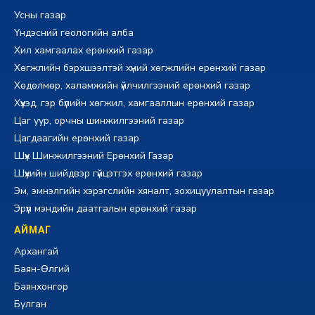
Усны газар
Үндэсний геологийн алба
Хил хамгаалах ерөнхий газар
Хөгжлийн бэрхшээлтэй хүний хөгжлийн ерөнхий газар
Хөдөлмөр, халамжийн үйлчилгээний ерөнхий газар
Хүүхэд, гэр бүлийн хөгжил, хамгааллын ерөнхий газар
Цаг уур, орчны шинжилгээний газар
Цагдаагийн ерөнхий газар
Шүүх Шинжилгээний Ерөнхий Газар
Шүүхийн шийдвэр гүйцэтгэх ерөнхий газар
Эм, эмнэлгийн хэрэгслийн хяналт, зохицуулалтын газар
Эрүүл мэндийн даатгалын ерөнхий газар
АЙМАГ
Архангай
Баян-Өлгий
Баянхонгор
Булган