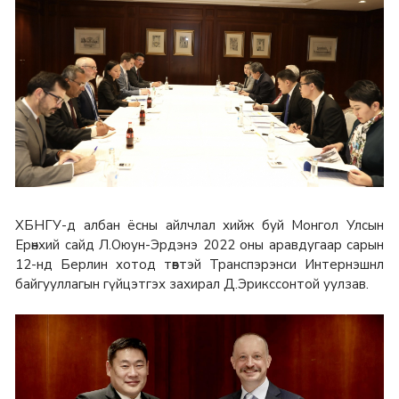
ХБНГУ-д албан ёсны айлчлал хийж буй Монгол Улсын
Ерөнхий сайд Л.Оюун-Эрдэнэ 2022 оны аравдугаар сарын
12-нд Берлин хотод төвтэй Транспэрэнси Интернэшнл
байгууллагын гүйцэтгэх захирал Д.Эрикссонтой уулзав.