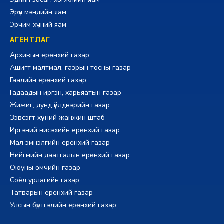
Эрүүл мэндийн яам
Эрчим хүчний яам
АГЕНТЛАГ
Архивын ерөнхий газар
Ашигт малтмал, газрын тосны газар
Гаалийн ерөнхий газар
Гадаадын иргэн, харьяатын газар
Жижиг, дунд үйлдвэрийн газар
Зэвсэгт хүчний жанжин штаб
Иргэний нисэхийн ерөнхий газар
Мал эмнэлгийн ерөнхий газар
Нийгмийн даатгалын ерөнхий газар
Оюуны өмчийн газар
Соёл урлагийн газар
Татварын ерөнхий газар
Улсын бүртгэлийн ерөнхий газар