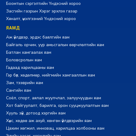
Боомтын сэргэлтийн Үндэсний хороо
Засгийн газрын Хэрэг эрхлэх газар
Хяналт, үнэлгээний Үндэсний хороо
ЯАМД
Аж үйлдвэр, эрдэс баялгийн яам
Байгаль орчин, уур амьсгалын өөрчлөлтийн яам
Батлан хамгаалах яам
Боловсролын яам
Гадаад харилцааны яам
Гэр бүл, хөдөлмөр, нийгмийн хамгааллын яам
Зам, тээврийн яам
Сангийн яам
Соёл, спорт, аялал жуулчлал, залуучуудын яам
Хот байгуулалт, барилга, орон сууцжуулалтын яам
Хууль зүй, дотоод хэргийн яам
Хүнс, хөдөө аж ахуй, хөнгөн үйлдвэрийн яам
Цахим хөгжил, инновац, харилцаа холбооны яам
Эдийн засаг, хөгжлийн яам