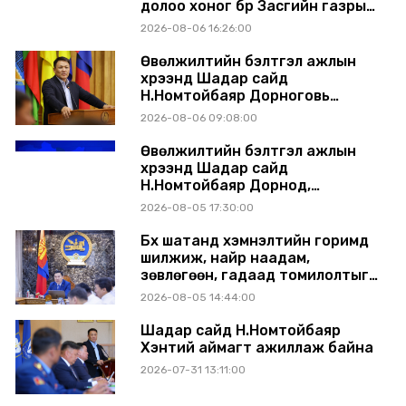
долоо хоног бүр Засгийн газрын
хуралдаанд танилцуулж,
2026-08-06 16:26:00
шийдвэрлүүлнэ
Өвөлжилтийн бэлтгэл ажлын
хүрээнд Шадар сайд
Н.Номтойбаяр Дорноговь
аймагт ажиллав
2026-08-06 09:08:00
Өвөлжилтийн бэлтгэл ажлын
хүрээнд Шадар сайд
Н.Номтойбаяр Дорнод,
Сүхбаатар аймагт ажиллав
2026-08-05 17:30:00
Бүх шатанд хэмнэлтийн горимд
шилжиж, найр наадам,
зөвлөгөөн, гадаад томилолтыг
хориглолоо
2026-08-05 14:44:00
Шадар сайд Н.Номтойбаяр
Хэнтий аймагт ажиллаж байна
2026-07-31 13:11:00