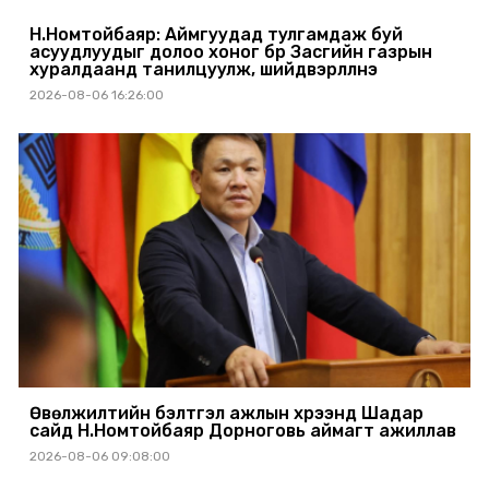
Н.Номтойбаяр: Аймгуудад тулгамдаж буй
асуудлуудыг долоо хоног бүр Засгийн газрын
хуралдаанд танилцуулж, шийдвэрлүүлнэ
2026-08-06 16:26:00
Өвөлжилтийн бэлтгэл ажлын хүрээнд Шадар
сайд Н.Номтойбаяр Дорноговь аймагт ажиллав
2026-08-06 09:08:00