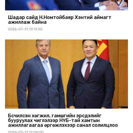
Шадар сайд Н.Номтойбаяр Хэнтий аймагт
ажиллаж байна
2026-07-31 13:11:00
Бүсчилсэн хөгжил, гамшгийн эрсдэлийг
бууруулах чиглэлээр НҮБ-тай хамтын
ажиллагаагаа өргөжүүлэхээр санал солилцлоо
2026-07-31 12:06:00