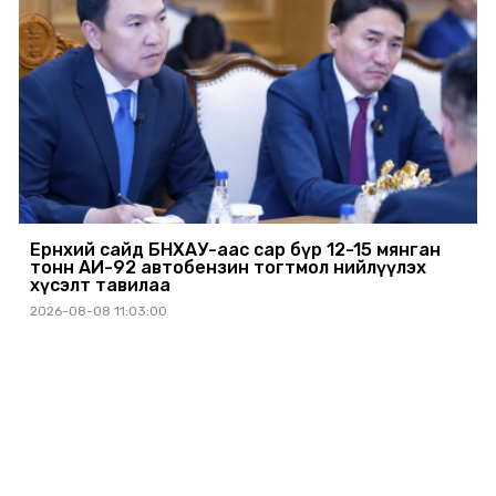
Ерөнхий сайд БНХАУ-аас сар бүр 12-15 мянган
тонн АИ-92 автобензин тогтмол нийлүүлэх
хүсэлт тавилаа
2026-08-08 11:03:00