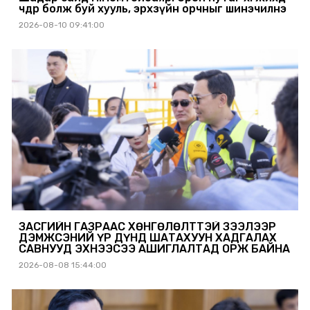
чөдөр болж буй хууль, эрхзүйн орчныг шинэчилнэ
2026-08-10 09:41:00
ЗАСГИЙН ГАЗРААС ХӨНГӨЛӨЛТТЭЙ ЗЭЭЛЭЭР
ДЭМЖСЭНИЙ ҮР ДҮНД ШАТАХУУН ХАДГАЛАХ
САВНУУД ЭХНЭЭСЭЭ АШИГЛАЛТАД ОРЖ БАЙНА
2026-08-08 15:44:00