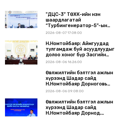
"ДЦС-3” ТӨХК-ийн нэн
шаардлагатай
“Турбингенератор-5”-ын
шинэчлэлийн төсвийг
2026-08-07 17:08:00
шийдвэрлэхээр болов
Н.Номтойбаяр: Аймгуудад
тулгамдаж буй асуудлуудыг
долоо хоног бүр Засгийн
газрын хуралдаанд
2026-08-06 16:26:00
танилцуулж, шийдвэрлүүлнэ
Өвөлжилтийн бэлтгэл ажлын
хүрээнд Шадар сайд
Н.Номтойбаяр Дорноговь
аймагт ажиллав
2026-08-06 09:08:00
Өвөлжилтийн бэлтгэл ажлын
хүрээнд Шадар сайд
Н.Номтойбаяр Дорнод,
Сүхбаатар аймагт ажиллав
2026-08-05 17:30:00