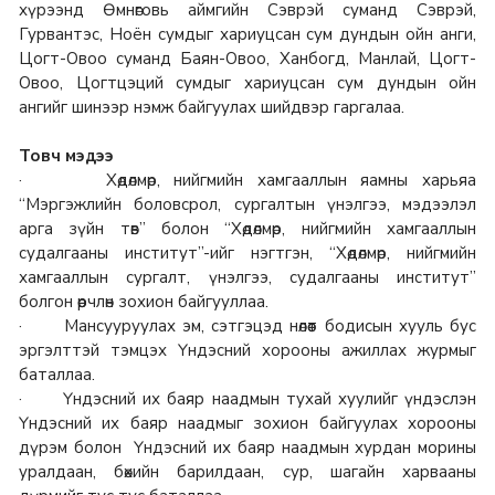
хүрээнд Өмнөговь аймгийн Сэврэй суманд Сэврэй,
Гурвантэс, Ноён сумдыг хариуцсан сум дундын ойн анги,
Цогт-Овоо суманд Баян-Овоо, Ханбогд, Манлай, Цогт-
Овоо, Цогтцэций сумдыг хариуцсан сум дундын ойн
ангийг шинээр нэмж байгуулах шийдвэр гаргалаа.
Товч мэдээ
· Хөдөлмөр, нийгмийн хамгааллын яамны харьяа
“Мэргэжлийн боловсрол, сургалтын үнэлгээ, мэдээлэл
арга зүйн төв” болон “Хөдөлмөр, нийгмийн хамгааллын
судалгааны институт”-ийг нэгтгэн, “Хөдөлмөр, нийгмийн
хамгааллын сургалт, үнэлгээ, судалгааны институт”
болгон өөрчлөн зохион байгууллаа.
· Мансууруулах эм, сэтгэцэд нөлөөт бодисын хууль бус
эргэлттэй тэмцэх Үндэсний хорооны ажиллах журмыг
баталлаа.
· Үндэсний их баяр наадмын тухай хуулийг үндэслэн
Үндэсний их баяр наадмыг зохион байгуулах хорооны
дүрэм болон Үндэсний их баяр наадмын хурдан морины
уралдаан, бөхийн барилдаан, сур, шагайн харвааны