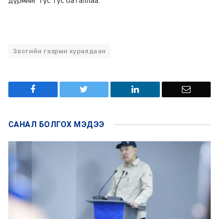
дүрмийг тус тус баталлаа.
Засгийн газрын хуралдаан
САНАЛ БОЛГОХ
МЭДЭЭ