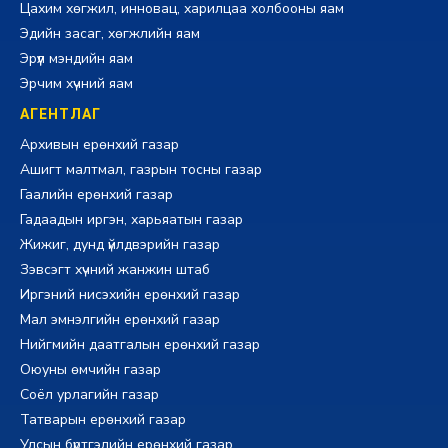
Цахим хөгжил, инновац, харилцаа холбооны яам
Эдийн засаг, хөгжлийн яам
Эрүүл мэндийн яам
Эрчим хүчний яам
АГЕНТЛАГ
Архивын ерөнхий газар
Ашигт малтмал, газрын тосны газар
Гаалийн ерөнхий газар
Гадаадын иргэн, харьяатын газар
Жижиг, дунд үйлдвэрийн газар
Зэвсэгт хүчний жанжин штаб
Иргэний нисэхийн ерөнхий газар
Мал эмнэлгийн ерөнхий газар
Нийгмийн даатгалын ерөнхий газар
Оюуны өмчийн газар
Соёл урлагийн газар
Татварын ерөнхий газар
Улсын бүртгэлийн ерөнхий газар