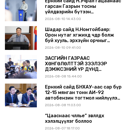
Ерөнхий сайд Н.Учрал гацаанаас
гарсан Газрын тосны
үйлдвэрийн бүтээн
байгуулалтыг тасралтгүй
2026-08-10 14:43:00
үргэлжлүүлж, түүхий эдийн
хангамжийг баталгаажуулах
Шадар сайд Н.Номтойбаяр:
үүрэг өгөв
Орон нутаг хөгжихөд чөдөр болж
буй хууль, эрхзүйн орчныг
шинэчилнэ
2026-08-10 09:41:00
ЗАСГИЙН ГАЗРААС
ХӨНГӨЛӨЛТТЭЙ ЗЭЭЛЭЭР
ДЭМЖСЭНИЙ ҮР ДҮНД
ШАТАХУУН ХАДГАЛАХ САВНУУД
2026-08-08 15:44:00
ЭХНЭЭСЭЭ АШИГЛАЛТАД ОРЖ
БАЙНА
Ерөнхий сайд БНХАУ-аас сар бүр
12-15 мянган тонн АИ-92
автобензин тогтмол нийлүүлэх
хүсэлт тавилаа
2026-08-08 11:03:00
“Цааснаас чөлөөлье” зөвлөлдөх
хэлэлцүүлэг боллоо
2026-08-07 18:17:00