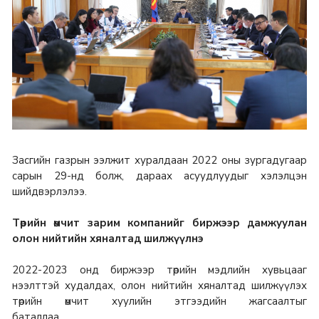
Засгийн газрын ээлжит хуралдаан 2022 оны зургадугаар
сарын 29-нд болж, дараах асуудлуудыг хэлэлцэн
шийдвэрлэлээ.
Төрийн өмчит зарим компанийг биржээр дамжуулан
олон нийтийн хяналтад шилжүүлнэ
2022-2023 онд биржээр төрийн мэдлийн хувьцааг
нээлттэй худалдах, олон нийтийн хяналтад шилжүүлэх
төрийн өмчит хуулийн этгээдийн жагсаалтыг
баталлаа.