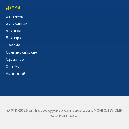
ДҮҮРЭГ
Багануур
Багахангай
Баянгол
Баянзүрх
Налайх
Сонгинохайрхан
Сүхбаатар
Хан-Уул
Чингэлтэй
© 1911-2026 он. Бүх эрх хуулиар хамгаалагдсан. МОНГОЛ УЛСЫН
ЗАСГИЙН ГАЗАР