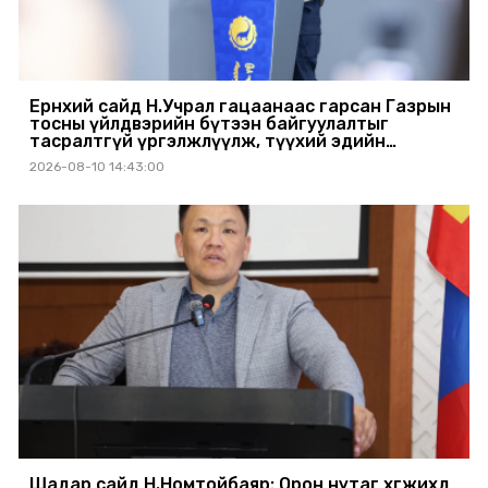
Ерөнхий сайд Н.Учрал гацаанаас гарсан Газрын
тосны үйлдвэрийн бүтээн байгуулалтыг
тасралтгүй үргэлжлүүлж, түүхий эдийн
хангамжийг баталгаажуулах үүрэг өгөв
2026-08-10 14:43:00
Шадар сайд Н.Номтойбаяр: Орон нутаг хөгжихөд