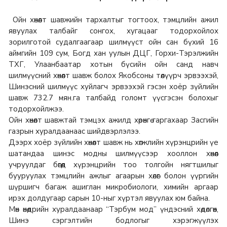
Ойн хөнөөлт шавжийн тархалтыг тогтоох, тэмцлийн ажил
явуулах талбайг сонгох, хугацааг тодорхойлох
зорилготой судалгаагаар шилмүүст ойн сан бүхий 16
аймгийн 109 сум, Богд хан уулын ДЦГ, Горхи-Тэрэлжийн
ТХГ, Улаанбаатар хотын бүсийн ойн санд навч
шилмүүсний хөнөөлт шавж болох Якобсоны төөлүүрч эрвээхэй,
Шинэсний шилмүүс хуйлагч эрвээхэй гэсэн хоёр зүйлийн
шавж 732.7 мян.га талбайд голомт үүсгэсэн болохыг
тодорхойлжээ.
Ойн хөнөөлт шавжтай тэмцэх ажилд хөрөнгө гаргахаар Засгийн
газрын хуралдаанаас шийдвэрлэлээ.
Дээрх хоёр зүйлийн хөнөөлт шавж нь хөгжлийн хүрэнцрийн үе
шатандаа шинэс модны шилмүүсээр хооллон хөнөөл
учруулдаг бөгөөд хүрэнцрийн тоо толгойн нягтшилыг
бууруулах тэмцлийн ажлыг агаарын хөлөг болон үүргийн
шүршигч багаж ашиглан микробиологи, химийн аргаар
ирэх долдугаар сарын 10-ныг хүртэл явуулах юм байна.
Мөн өнөөдрийн хуралдаанаар “Тэрбум мод” үндэсний хөдөлгөөн,
Шинэ сэргэлтийн бодлогыг хэрэгжүүлэх