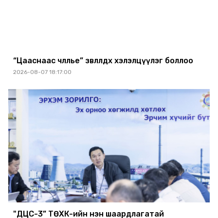
“Цааснаас чөлөөлье” зөвлөлдөх хэлэлцүүлэг боллоо
2026-08-07 18:17:00
"ДЦС-3” ТӨХК-ийн нэн шаардлагатай