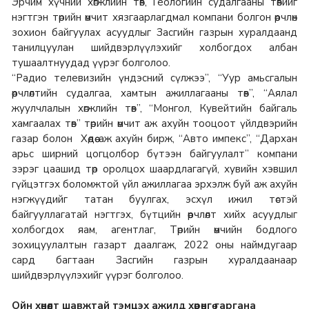
Эрчим хүчний хөгжлийн төв, Геологийн судалгааны төвийг
нэгтгэн төрийн өмчит хязгаарлагдмал компани болгон өөрчлөн
зохион байгуулах асуудлыг Засгийн газрын хуралдаанд
танилцуулан шийдвэрлүүлэхийг холбогдох албан
тушаалтнуудад үүрэг болголоо.
“Радио телевизийн үндэсний сүлжээ”, “Уур амьсгалын
өөрчлөлтийн судалгаа, хамтын ажиллагааны төв”, “Аялал
жуулчлалын хөгжлийн төв”, “Монгол, Кувейтийн байгаль
хамгаалах төв” төрийн өмчит аж ахуйн тооцоот үйлдвэрийн
газар болон Хөдөө аж ахуйн бирж, “Авто импекс”, “Дархан
арьс ширний цогцолбор бүтээн байгуулалт” компани
зэрэг цаашид төр оролцох шаардлагагүй, хувийн хэвшил
гүйцэтгэх боломжтой үйл ажиллагаа эрхэлж буй аж ахуйн
нэгжүүдийг татан буулгах, эсхүл ижил төстэй
байгууллагатай нэгтгэх, бүтцийн өөрчлөлт хийх асуудлыг
холбогдох яам, агентлаг, Төрийн өмчийн бодлого
зохицуулалтын газарт даалгаж, 2022 оны наймдугаар
сард багтаан Засгийн газрын хуралдаанаар
шийдвэрлүүлэхийг үүрэг болголоо.
Ойн хөнөөлт шавжтай тэмцэх ажилд хөрөнгө гаргана