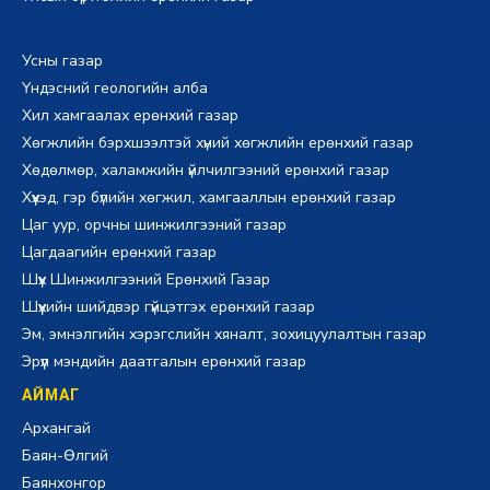
Усны газар
Үндэсний геологийн алба
Хил хамгаалах ерөнхий газар
Хөгжлийн бэрхшээлтэй хүний хөгжлийн ерөнхий газар
Хөдөлмөр, халамжийн үйлчилгээний ерөнхий газар
Хүүхэд, гэр бүлийн хөгжил, хамгааллын ерөнхий газар
Цаг уур, орчны шинжилгээний газар
Цагдаагийн ерөнхий газар
Шүүх Шинжилгээний Ерөнхий Газар
Шүүхийн шийдвэр гүйцэтгэх ерөнхий газар
Эм, эмнэлгийн хэрэгслийн хяналт, зохицуулалтын газар
Эрүүл мэндийн даатгалын ерөнхий газар
АЙМАГ
Архангай
Баян-Өлгий
Баянхонгор