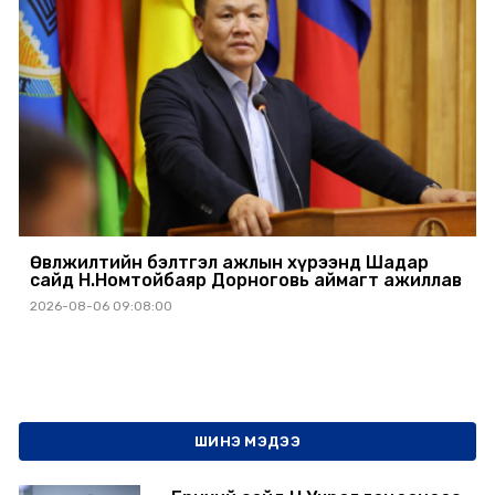
Өвөлжилтийн бэлтгэл ажлын хүрээнд Шадар
сайд Н.Номтойбаяр Дорноговь аймагт ажиллав
2026-08-06 09:08:00
ШИНЭ МЭДЭЭ