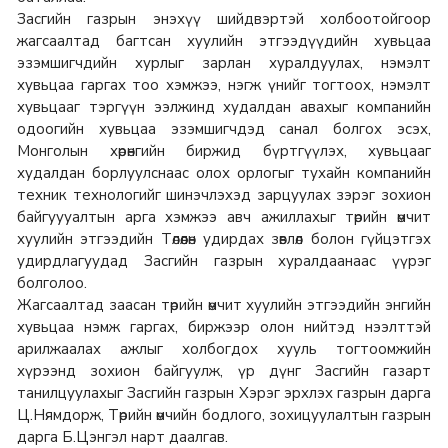
Засгийн газрын энэхүү шийдвэртэй холбоотойгоор
жагсаалтад багтсан хуулийн этгээдүүдийн хувьцаа
эзэмшигчдийн хурлыг зарлан хуралдуулах, нэмэлт
хувьцаа гаргах тоо хэмжээ, нэгж үнийг тогтоох, нэмэлт
хувьцааг тэргүүн ээлжинд худалдан авахыг компанийн
одоогийн хувьцаа эзэмшигчдэд санал болгох эсэх,
Монголын хөрөнгийн биржид бүртгүүлэх, хувьцааг
худалдан борлуулснаас олох орлогыг тухайн компанийн
техник технологийг шинэчлэхэд зарцуулах зэрэг зохион
байгуууалтын арга хэмжээ авч ажиллахыг төрийн өмчит
хуулийн этгээдийн Төлөөлөн удирдах зөвлөл болон гүйцэтгэх
удирдлагуудад Засгийн газрын хуралдаанаас үүрэг
болголоо.
Жагсаалтад заасан төрийн өмчит хуулийн этгээдийн энгийн
хувьцаа нэмж гаргах, биржээр олон нийтэд нээлттэй
арилжаалах ажлыг холбогдох хууль тогтоомжийн
хүрээнд зохион байгуулж, үр дүнг Засгийн газарт
танилцуулахыг Засгийн газрын Хэрэг эрхлэх газрын дарга
Ц.Нямдорж, Төрийн өмчийн бодлого, зохицуулалтын газрын
дарга Б.Цэнгэл нарт даалгав.