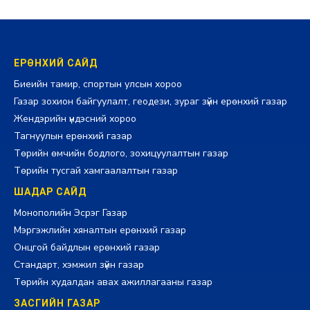
ЕРӨНХИЙ САЙД
Биеийн тамир, спортын улсын хороо
Газар зохион байгуулалт, геодези, зураг зүйн ерөнхий газар
Жендэрийн үндэсний хороо
Тагнуулын ерөнхий газар
Төрийн өмчийн бодлого, зохицуулалтын газар
Төрийн тусгай хамгаалалтын газар
ШАДАР САЙД
Монополийн Эсрэг Газар
Мэргэжлийн хяналтын ерөнхий газар
Онцгой байдлын ерөнхий газар
Стандарт, хэмжил зүйн газар
Төрийн худалдан авах ажиллагааны газар
ЗАСГИЙН ГАЗАР