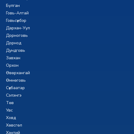
Булган
Говь-Алтай
Говьсүмбэр
Дархан-Уул
Дорноговь
Дорнод
Дундговь
Завхан
Орхон
Өвөрхангай
Өмнөговь
Сүхбаатар
Сэлэнгэ
Төв
Увс
Ховд
Хөвсгөл
Хэнтий