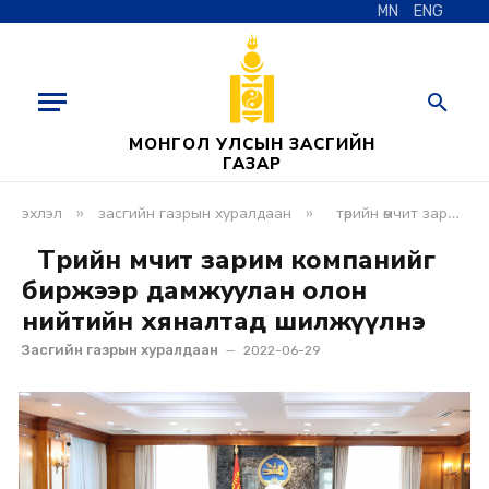
MN
ENG
МОНГОЛ УЛСЫН ЗАСГИЙН
ГАЗАР
»
»
эхлэл
засгийн газрын хуралдаан
төрийн өмчит зарим компанийг биржээр дамжуулан олон нийтийн хяналтад шилжүүлнэ
Төрийн өмчит зарим компанийг
биржээр дамжуулан олон
нийтийн хяналтад шилжүүлнэ
Засгийн газрын хуралдаан
2022-06-29