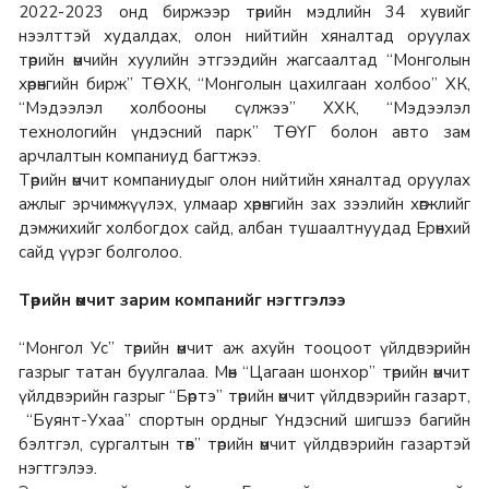
2022-2023 онд биржээр төрийн мэдлийн 34 хувийг
нээлттэй худалдах, олон нийтийн хяналтад оруулах
төрийн өмчийн хуулийн этгээдийн жагсаалтад “Монголын
хөрөнгийн бирж” ТӨХК, “Монголын цахилгаан холбоо” ХК,
“Мэдээлэл холбооны сүлжээ” ХХК, “Мэдээлэл
технологийн үндэсний парк” ТӨҮГ болон авто зам
арчлалтын компаниуд багтжээ.
Төрийн өмчит компаниудыг олон нийтийн хяналтад оруулах
ажлыг эрчимжүүлэх, улмаар хөрөнгийн зах зээлийн хөгжлийг
дэмжихийг холбогдох сайд, албан тушаалтнуудад Ерөнхий
сайд үүрэг болголоо.
Төрийн өмчит зарим компанийг нэгтгэлээ
“Монгол Ус” төрийн өмчит аж ахуйн тооцоот үйлдвэрийн
газрыг татан буулгалаа. Мөн “Цагаан шонхор” төрийн өмчит
үйлдвэрийн газрыг “Бөртэ” төрийн өмчит үйлдвэрийн газарт,
“Буянт-Ухаа” спортын ордныг Үндэсний шигшээ багийн
бэлтгэл, сургалтын төв” төрийн өмчит үйлдвэрийн газартэй
нэгтгэлээ.