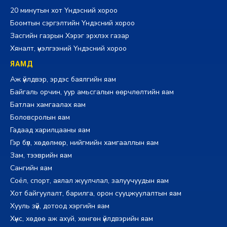
20 минутын хот Үндэсний хороо
Боомтын сэргэлтийн Үндэсний хороо
Засгийн газрын Хэрэг эрхлэх газар
Хяналт, үнэлгээний Үндэсний хороо
ЯАМД
Аж үйлдвэр, эрдэс баялгийн яам
Байгаль орчин, уур амьсгалын өөрчлөлтийн яам
Батлан хамгаалах яам
Боловсролын яам
Гадаад харилцааны яам
Гэр бүл, хөдөлмөр, нийгмийн хамгааллын яам
Зам, тээврийн яам
Сангийн яам
Соёл, спорт, аялал жуулчлал, залуучуудын яам
Хот байгуулалт, барилга, орон сууцжуулалтын яам
Хууль зүй, дотоод хэргийн яам
Хүнс, хөдөө аж ахуй, хөнгөн үйлдвэрийн яам