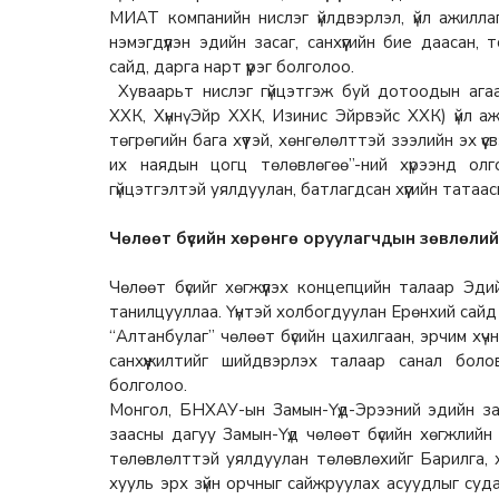
МИАТ компанийн нислэг үйлдвэрлэл, үйл ажилл
нэмэгдүүлэн эдийн засаг, санхүүгийн бие дааса
сайд, дарга нарт үүрэг болголоо.
Хуваарьт нислэг гүйцэтгэж буй дотоодын аг
ХХК, Хүннү Эйр ХХК, Изинис Эйрвэйс ХХК) үйл 
төгрөгийн бага хүүтэй, хөнгөлөлттэй зээлийн эх үү
их наядын цогц төлөвлөгөө”-ний хүрээнд ол
гүйцэтгэлтэй уялдуулан, батлагдсан хүүгийн тат
Чөлөөт бүсийн хөрөнгө оруулагчдын зөвлөлий
Чөлөөт бүсийг хөгжүүлэх концепцийн талаар Эди
танилцууллаа. Үүнтэй холбогдуулан Ерөнхий сайд ү
“Алтанбулаг” чөлөөт бүсийн цахилгаан, эрчим хүчн
санхүүжилтийг шийдвэрлэх талаар санал боло
болголоо.
Монгол, БНХАУ-ын Замын-Үүд-Эрээний эдийн за
заасны дагуу Замын-Үүд чөлөөт бүсийн хөгжлий
төлөвлөлттэй уялдуулан төлөвлөхийг Барилга, 
хууль эрх зүйн орчныг сайжруулах асуудлыг суда