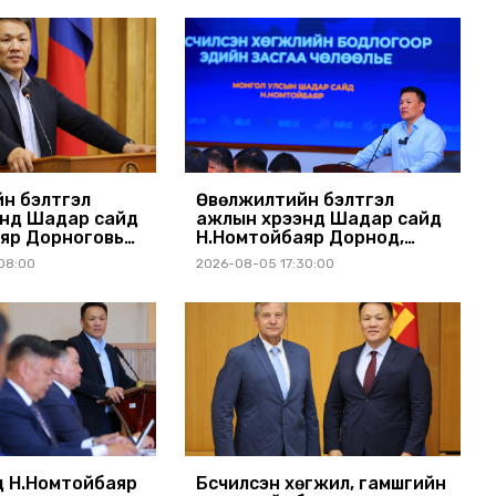
н бэлтгэл
Өвөлжилтийн бэлтгэл
энд Шадар сайд
ажлын хүрээнд Шадар сайд
яр Дорноговь
Н.Номтойбаяр Дорнод,
ллав
Сүхбаатар аймагт ажиллав
08:00
2026-08-05 17:30:00
 Н.Номтойбаяр
Бүсчилсэн хөгжил, гамшгийн