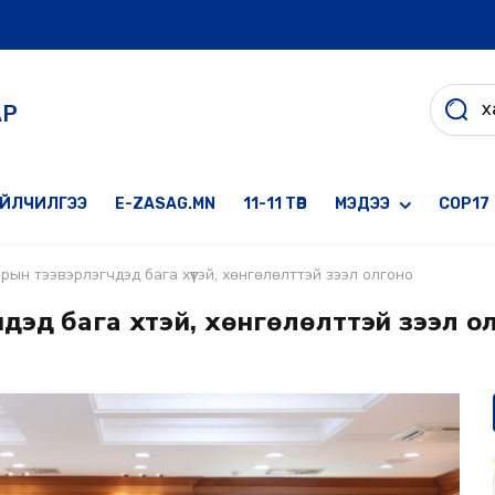
АР
ҮЙЛЧИЛГЭЭ
E-ZASAG.MN
11-11 ТӨВ
МЭДЭЭ
COP17
ын тээвэрлэгчдэд бага хүүтэй, хөнгөлөлттэй зээл олгоно
д бага хүүтэй, хөнгөлөлттэй зээл о