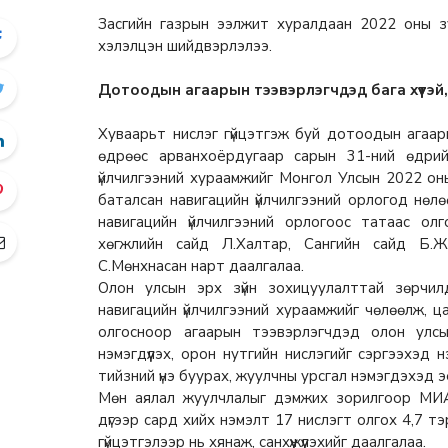
Засгийн газрын ээлжит хуралдаан 2022 оны з
хэлэлцэн шийдвэрлэлээ.
Дотоодын агаарын тээвэрлэгчдэд бага хүүтэй
Хуваарьт нислэг гүйцэтгэж буй дотоодын агаар
өдрөөс арванхоёрдугаар сарын 31-ний өдрий
үйлчилгээний хураамжийг Монгол Улсын 2022 оны
баталсан навигацийн үйлчилгээний орлогод нөлө
навигацийн үйлчилгээний орлогоос татаас олго
хөгжлийн сайд Л.Халтар, Сангийн сайд Б.Ж
С.Мөнхнасан нарт даалгалаа.
Олон улсын эрх зүйн зохицуулалттай зөрчил
навигацийн үйлчилгээний хураамжийг чөлөөлж, 
олгосноор агаарын тээвэрлэгчдэд олон улсы
нэмэгдүүлэх, орон нутгийн нислэгийг сэргээхэд
тийзний үнэ буурах, жуулчны урсгал нэмэгдэхэд э
Мөн аялал жуулчлалыг дэмжих зорилгоор МИ
дүгээр сард хийх нэмэлт 17 нислэгт олгох 4,7 т
гүйцэтгэлээр нь хянаж, санхүүжүүлэхийг даалгалаа.