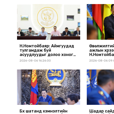
Н.Номтойбаяр: Аймгуудад
Өвөлжилтий
тулгамдаж буй
ажлын хүрэ
асуудлуудыг долоо хоног
Н.Номтойба
бүр Засгийн газрын
аймагт ажи
2026-08-06 16:26:00
2026-08-06 09:
хуралдаанд танилцуулж,
шийдвэрлүүлнэ
Бүх шатанд хэмнэлтийн
Шадар сайд