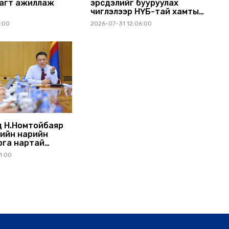
агт ажиллаж
эрсдэлийг бууруулах
чиглэлээр НҮБ-тай хамтын
ажиллагаагаа өргөжүүлэхээр
1:00
2026-07-31 12:06:00
санал солилцлоо
 Н.Номтойбаяр
ийн нарийн
рга нартай
ралдлаа
1:00