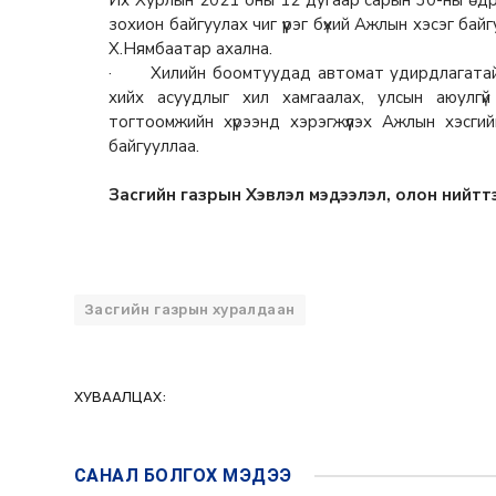
Их Хурлын 2021 оны 12 дугаар сарын 30-ны өдр
зохион байгуулах чиг үүрэг бүхий Ажлын хэсэг бай
Х.Нямбаатар ахална.
· Хилийн боомтуудад автомат удирдлагатай ч
хийх асуудлыг хил хамгаалах, улсын аюулгү
тогтоомжийн хүрээнд хэрэгжүүлэх Ажлын хэсги
байгууллаа.
Засгийн газрын Хэвлэл мэдээлэл, олон нийтт
Засгийн газрын хуралдаан
ХУВААЛЦАХ:
САНАЛ БОЛГОХ
МЭДЭЭ