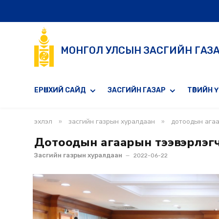
МОНГОЛ УЛСЫН ЗАСГИЙН ГАЗ
ЕРӨНХИЙ САЙД
ЗАСГИЙН ГАЗАР
ТӨРИЙН 
»
»
эхлэл
засгийн газрын хуралдаан
дотоодын агаар
Дотоодын агаарын тээвэрлэгчдэ
Засгийн газрын хуралдаан
2022-06-22