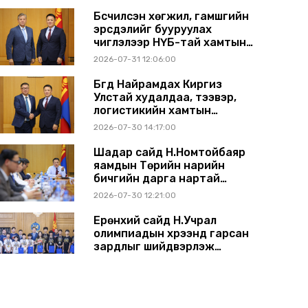
Бүсчилсэн хөгжил, гамшгийн
эрсдэлийг бууруулах
чиглэлээр НҮБ-тай хамтын
ажиллагаагаа өргөжүүлэхээр
2026-07-31 12:06:00
санал солилцлоо
Бүгд Найрамдах Киргиз
Улстай худалдаа, тээвэр,
логистикийн хамтын
ажиллагааг өргөжүүлнэ
2026-07-30 14:17:00
Шадар сайд Н.Номтойбаяр
яамдын Төрийн нарийн
бичгийн дарга нартай
шуурхай хуралдлаа
2026-07-30 12:21:00
Ерөнхий сайд Н.Учрал
олимпиадын хүрээнд гарсан
зардлыг шийдвэрлэж
өгөхөөр болов
2026-07-29 14:11:00