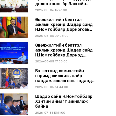
долоо хоног бүр Засгийн
газрын хуралдаанд
2026-08-06 16:26:00
танилцуулж, шийдвэрлүүлнэ
Өвөлжилтийн бэлтгэл
ажлын хүрээнд Шадар сайд
Н.Номтойбаяр Дорноговь
аймагт ажиллав
2026-08-06 09:08:00
Өвөлжилтийн бэлтгэл
ажлын хүрээнд Шадар сайд
Н.Номтойбаяр Дорнод,
Сүхбаатар аймагт ажиллав
2026-08-05 17:30:00
Бүх шатанд хэмнэлтийн
горимд шилжиж, найр
наадам, зөвлөгөөн, гадаад
томилолтыг хориглолоо
2026-08-05 14:44:00
Шадар сайд Н.Номтойбаяр
Хэнтий аймагт ажиллаж
байна
2026-07-31 13:11:00