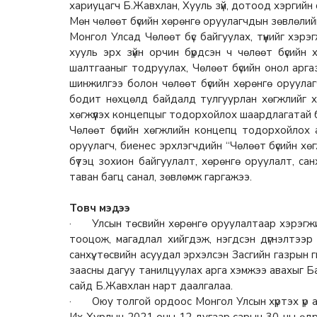
хариуцагч Б.Жавхлан, Хууль зүй, дотоод хэргийн
Мөн чөлөөт бүсийн хөрөнгө оруулагчдын зөвлөлий
Монгол Улсад Чөлөөт бүс байгуулах, түүнийг хэрэ
хууль эрх зүйн орчин бүрдсэн ч чөлөөт бүсийн
шалтгааныг тодруулах, Чөлөөт бүсийн онол арга
шинжилгээ болон чөлөөт бүсийн хөрөнгө оруула
бодит нөхцөлд байдалд тулгуурлан хөгжлийг хязг
хөгжүүлэх концепцыг тодорхойлох шаардлагатай 
Чөлөөт бүсийн хөгжлийн концепц тодорхойлох а
оруулагч, биенес эрхлэгчдийн “Чөлөөт бүсийн хөгж
бүтэц зохион байгуулалт, хөрөнгө оруулалт, санх
таван багц санал, зөвлөмж гаргажээ.
Товч мэдээ
· Улсын төсвийн хөрөнгө оруулалтаар хэрэгжиж
тооцож, магадлал хийгдэж, нэгдсэн дүгнэлтээр
санхүү, төсвийн асуудал эрхэлсэн Засгийн газры
заасны дагуу танилцуулах арга хэмжээ авахыг Б
сайд Б.Жавхлан нарт даалгалаа.
· Оюу толгой ордоос Монгол Улсын хүртэх үр аш