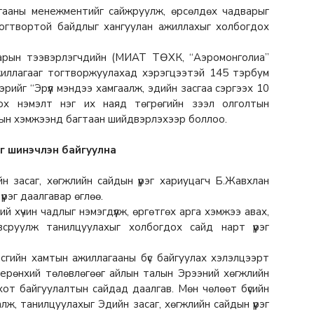
агааны менежментийг сайжруулж, өрсөлдөх чадварыг
н, тогтвортой байдлыг хангуулан ажиллахыг холбогдох
аарын тээвэрлэгчдийн (МИАТ ТӨХК, “Аэромонголиа”
ажиллагааг тогтворжуулахад хэрэгцээтэй 145 тэрбум
свэрийг “Эрүүл мэндээ хамгаалж, эдийн засгаа сэргээх 10
гох нэмэлт нэг их наяд төгрөгийн зээл олголтын
аасын хэмжээнд багтаан шийдвэрлэхээр боллоо.
г шинэчлэн байгуулна
йн засаг, хөгжлийн сайдын үүрэг хариуцагч Б.Жавхлан
үрэг даалгавар өглөө.
ий хүчин чадлыг нэмэгдүүлж, өргөтгөх арга хэмжээ авах,
всруулж танилцуулахыг холбогдох сайд нарт үүрэг
сгийн хамтын ажиллагааны бүс байгуулах хэлэлцээрт
н ерөнхий төлөвлөгөөг айлын талын Эрээний хөгжлийн
хот байгуулалтын сайдад даалгав. Мөн чөлөөт бүсийн
лж, танилцуулахыг Эдийн засаг, хөгжлийн сайдын үүрэг