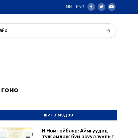
MN
ENG
Facebook
Twitter
Youtube
лгоно
ШИНЭ МЭДЭЭ
Н.Номтойбаяр: Аймгуудад
тулгамдаж буй асуудлуудыг