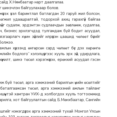
 сайд Х.Нямбаатар нарт даалгалаа.
г шинэчлэн байгуулахаар болов.
гжүүлэх үзэл баримтлал батлагдан 20 гаруй жил болсон,
 хөгжил удаашралтай, тодорхой ахиц гарахгүй байгаа
зүйг судалж, эрдэмтэн судлаачдын зөвлөмж, судалгаа,
гч, бизнес эрхлэгчдэд тулгамдаж буй бодит асуудал,
аарлагч хүчин зүйлийг илрүүлэн цаашид чөлөөт бүсийг
болжээ.
жлын хүрээнд өнгөрсөн сард чөлөөт бүс дэх хөрөнгө
лийн бодлого” хэлэлцүүлгээс хууль эрх зүй, удирдлага,
үүжилт, шинэ төсөл хэрэгжүүлэх, ерөнхий асуудал гэсэн
 буй төсөл, арга хэмжээний барилгын үнийн өсөлтийг
 баталгаажсан төсөл, арга хэмжээний ажлын тайланг
н гишүүнтэй хамтран УИХ-д холбогдох хууль тогтоомжид
арилга, хот байгуулалтын сайд Б.Мөнхбаатар, Сангийн
гийг нэмэгдүүлэх арга хэмжээний тухай Монгол Улсын