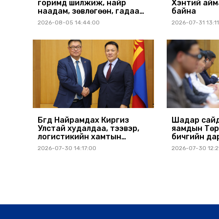
горимд шилжиж, найр
Хэнтий айм
наадам, зөвлөгөөн, гадаад
байна
томилолтыг хориглолоо
2026-08-05 14:44:00
2026-07-31 13:1
Бүгд Найрамдах Киргиз
Шадар сайд
Улстай худалдаа, тээвэр,
яамдын Төр
логистикийн хамтын
бичгийн да
ажиллагааг өргөжүүлнэ
шуурхай ху
2026-07-30 14:17:00
2026-07-30 12:2