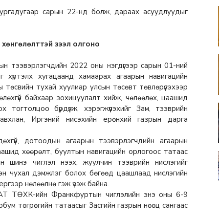
ургадугаар сарын 22-нд болж, дараах асуудлуудыг
, хөнгөлөлттэй зээл олгоно
ын тээвэрлэгчдийн 2022 оны нэгдүгээр сарын 01-ний
г хүртэлх хугацаанд хамаарах агаарын навигацийн
 төсвийн тухай хуулиар улсын төсөвт төвлөрүүлэхээр
өлөхгүй байхаар зохицуулалт хийж, чөлөөлөх, цаашид
х тогтолцоо бүрдүүлж, хэрэгжүүлэхийг Зам, тээврийн
авхлан, Иргэний нисэхийн ерөнхий газрын дарга
дөхгүй, дотоодын агаарын тээвэрлэгчдийн агаарын
цаашид хөөрөлт, буултын навигацийн орлогоос татаас
н шинэ чиглэл нээх, жуулчин тээврийн нислэгийг
 нэн чухал дэмжлэг болох бөгөөд цаашлаад нислэгийн
ергээр нөлөөлнө гэж үзэж байна.
АТ ТӨХК-ийн Франкфуртын чиглэлийн энэ оны 6-9
эрбум төгрөгийн татаасыг Засгийн газрын нөөц сангаас