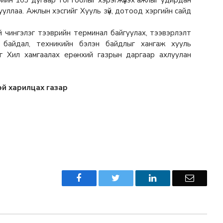
ийн 103 дугаар тогтоолыг хэрэгжүүлэх ажлыг удирдан
гууллаа. Ажлын хэсгийг Хууль зүй, дотоод хэргийн сайд
ингэлэг тээврийн терминал байгуулах, тээвэрлэлт
й байдал, техникийн бэлэн байдлыг хангаж хууль
йг Хил хамгаалах ерөнхий газрын даргаар ахлуулан
эй харилцах газар